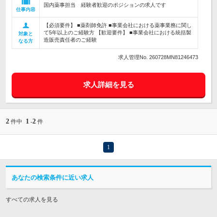
国内薬事担当 経験者歓迎のポジションの求人です
仕事内容
【必須要件】 ■薬剤師免許 ■事業会社における薬事業務に関し
て5年以上のご経験方 【歓迎要件】 ■事業会社における統括製
対象と
造販売責任者のご経験
なる方
求人管理No. 260728MN81246473
求人詳細を見る
2
1
2
件中
-
件
1
あなたの検索条件に近い求人
すべての求人を見る