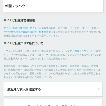
転職ノウハウ
マイナビ転職運営者情報
マイナビ転職は
株式会社マイナビ
が運営する転職・求人情報サイトです。 マイナビ転職は、
厚生労働省の求人情報提供の適正化推進事業
（委託事業）により設置された求人情報適正化
推進協議会が定めたガイドラインを遵守しています。
マイナビ転職エリア版について
「マイナビ転職エリア版」はエリア求人を専門に扱うページです。
株式会社マイナビ
が運営
する「マイナビ転職エリア版」にはマイナビ転職にしか載っていない求人も多数。8月7日更
新の新着求人や各エリアならではの求人特集も掲載してます。
東北の転職・求人情報ならマイナビ転職【東北版】。福島県／薬事申請（医薬品・医療機
器・医薬部外品・化粧品系）の転職・求人情報などご希望の条件やこだわりの仕事スタイル
から求人を探せるほか、豊富な転職ノウハウや転職支援サービスで東北で転職を希望される
みなさんの転職活動を応援する転職サイトです。
最近見た求人を確認する