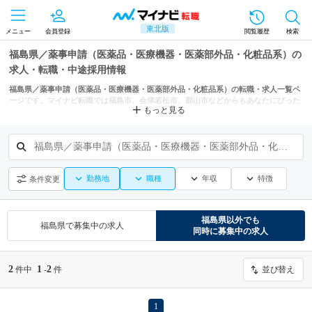
東北版
メニュー
会員登録
閲覧履歴
検索
福島県／薬事申請（医薬品・医療機器・医薬部外品・化粧品系）の
求人・転職・中途採用情報
福島県／薬事申請（医薬品・医療機器・医薬部外品・化粧品系）の転職・求人一覧ペ
ージです。マイナビ転職では福島市、会津若松市、郡山市などからもあなたにぴった
もっと見る
りの求人を探せます。
福島県／薬事申請（医薬品・医療機器・医薬部外品・化粧品系）
勤務地
職種
年収
特徴
条件変更
福島県
以外でも
福島県
で募集中の求人
同時に募集中の求人
2
1
2
件中
-
件
並び替え
1