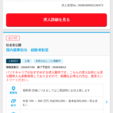
求人管理No. 260804MN81246473
求人詳細を見る
あと5日
社名非公開
国内薬事担当 経験者歓迎
人材紹介
上場
女性のおしごと掲載中
情報更新日：2026/07/30 終了予定日：2026/08/12
パソナキャリアがおすすめする求人案件です。こちらの求人以外にも非
公開求人も多数保有しておりますので、転職をお考えの方は、是非エン
トリーください。
福島県 詳細につきましてはご面談時にお伝え致します
勤務地
年収 700 ～ 900 万円 月給350,000～ 基本給350,000～等を含
む/…
給与