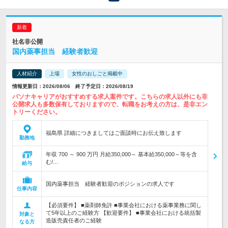
社名非公開
国内薬事担当 経験者歓迎
人材紹介
上場
女性のおしごと掲載中
情報更新日：2026/08/06 終了予定日：2026/08/19
パソナキャリアがおすすめする求人案件です。こちらの求人以外にも非
公開求人も多数保有しておりますので、転職をお考えの方は、是非エン
トリーください。
福島県 詳細につきましてはご面談時にお伝え致します
勤務地
年収 700 ～ 900 万円 月給350,000～ 基本給350,000～等を含
む/…
給与
国内薬事担当 経験者歓迎のポジションの求人です
仕事内容
【必須要件】 ■薬剤師免許 ■事業会社における薬事業務に関し
て5年以上のご経験方 【歓迎要件】 ■事業会社における統括製
対象と
造販売責任者のご経験
なる方