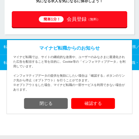
気になる求人を気になるに保存しよう！
会員登録
簡単1分！
（無料）
転職TOP
東北の転職・求人情報TOP
福島県の転職・求人情報TOP
福島県
マイナビ転職からのお知らせ
マイナビ転職では、サイトの継続的な改善や、ユーザーのみなさまに最適化され
た広告を配信すること等を目的に、Cookie等の「インフォマティブデータ」を利
転職TOP
医薬・食品・化学・素材から探す
医薬・食品・化学・素材の転職・
用しています。
インフォマティブデータの提供を無効にしたい場合は「確認する」ボタンのリン
ク先から停止（オプトアウト）を行うことができます。
※オプトアウトをした場合、マイナビ転職の一部サービスを利用できない場合が
あります。
TOPページへ
閉じる
確認する
(c) Mynavi Corporation