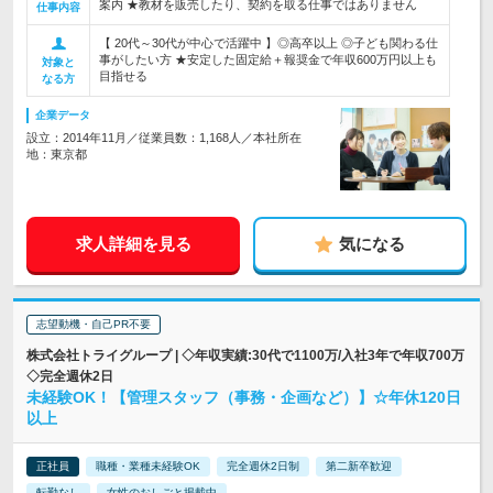
案内 ★教材を販売したり、契約を取る仕事ではありません
仕事内容
【 20代～30代が中心で活躍中 】◎高卒以上 ◎子ども関わる仕
事がしたい方 ★安定した固定給＋報奨金で年収600万円以上も
対象と
目指せる
なる方
企業データ
設立：2014年11月／従業員数：1,168人／本社所在
地：東京都
求人詳細を見る
気になる
志望動機・自己PR不要
株式会社トライグループ | ◇年収実績:30代で1100万/入社3年で年収700万
◇完全週休2日
未経験OK！【管理スタッフ（事務・企画など）】☆年休120日
以上
正社員
職種・業種未経験OK
完全週休2日制
第二新卒歓迎
転勤なし
女性のおしごと掲載中