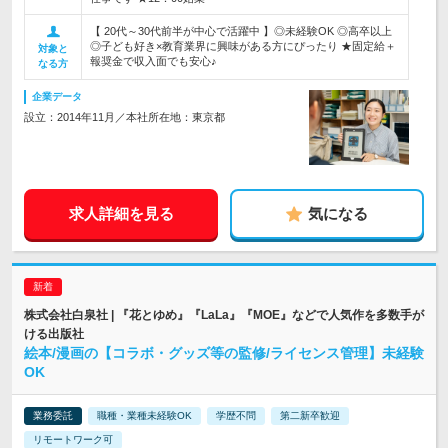
【 20代～30代前半が中心で活躍中 】◎未経験OK ◎高卒以上
◎子ども好き×教育業界に興味がある方にぴったり ★固定給＋
対象と
報奨金で収入面でも安心♪
なる方
企業データ
設立：2014年11月／本社所在地：東京都
求人詳細を見る
気になる
株式会社白泉社 | 『花とゆめ』『LaLa』『MOE』などで人気作を多数手が
ける出版社
絵本/漫画の【コラボ・グッズ等の監修/ライセンス管理】未経験
OK
業務委託
職種・業種未経験OK
学歴不問
第二新卒歓迎
リモートワーク可