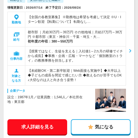
情報更新日：2026/07/14 終了予定日：2026/08/24
【全国の各教室募集】 ※勤務地は希望を考慮して決定 ※U・I
ターン歓迎 【転勤について】 転勤なし…
勤務地
都市部 ｜月給30万円～39万円 その他地域｜月給27万円～38万
円 ※都市部（東京・神奈川・千葉・埼玉・大…
給与
初年度の年収：
380～550万円
【授業ではなく、生徒を支える｜入社後1～2カ月の研修でイチ
から成長】◆事務・企画・広報・マーケなど「個別教室のトラ
仕事内容
イ」の教務事務を担当します。
【未経験OK・第二新卒歓迎｜Web面接も実施中】◆大卒以上
◆子どもの成長を間近で感じたい方 ◆教えるのが苦手でもOK
対象と
♪大切なのは人と向き合う姿勢！
なる方
企業データ
設立：1987年1月／従業員数：1,546人／本社所在
地：東京都
求人詳細を見る
気になる