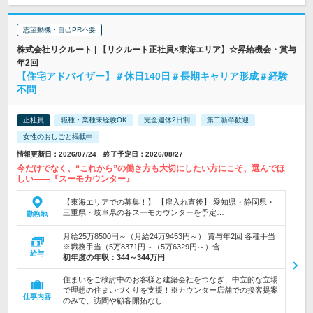
志望動機・自己PR不要
株式会社リクルート | 【リクルート正社員×東海エリア】☆昇給機会・賞与
年2回
【住宅アドバイザー】＃休日140日＃長期キャリア形成＃経験
不問
正社員
職種・業種未経験OK
完全週休2日制
第二新卒歓迎
女性のおしごと掲載中
情報更新日：2026/07/24 終了予定日：2026/08/27
今だけでなく、“これから”の働き方も大切にしたい方にこそ、選んでほ
しい――『スーモカウンター』
【東海エリアでの募集！】 【雇入れ直後】 愛知県・静岡県・
三重県・岐阜県の各スーモカウンターを予定…
勤務地
月給25万8500円～（月給24万9453円～） 賞与年2回 各種手当
※職務手当（5万8371円～（5万6329円～）含…
給与
初年度の年収：
344～344万円
住まいをご検討中のお客様と建築会社をつなぎ、中立的な立場
で理想の住まいづくりを支援！※カウンター店舗での接客提案
仕事内容
のみで、訪問や顧客開拓なし