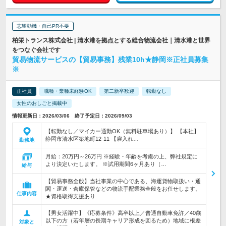
志望動機・自己PR不要
柏栄トランス株式会社 | 清水港を拠点とする総合物流会社｜清水港と世界
をつなぐ会社です
貿易物流サービスの【貿易事務】残業10h★静岡※正社員募集
※
正社員
職種・業種未経験OK
第二新卒歓迎
転勤なし
女性のおしごと掲載中
情報更新日：2026/03/06 終了予定日：2026/09/03
【転勤なし／マイカー通勤OK（無料駐車場あり）】 【本社】
静岡市清水区築地町12-11 【雇入れ…
勤務地
月給：20万円～26万円 ※経験・年齢を考慮の上、弊社規定に
より決定いたします。 ※試用期間6ヶ月あり（…
給与
【貿易事務全般】当社事業の中心である、海運貨物取扱い・通
関・運送・倉庫保管などの物流手配業務全般をお任せします。
仕事内容
★資格取得支援あり
【男女活躍中】《応募条件》高卒以上／普通自動車免許／40歳
以下の方（若年層の長期キャリア形成を図るため）地域に根差
対象と