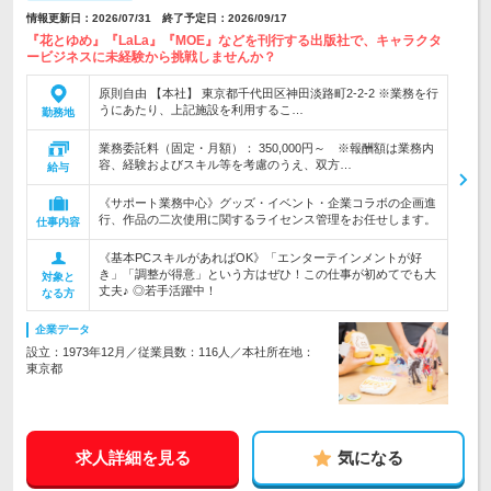
情報更新日：2026/07/31 終了予定日：2026/09/17
『花とゆめ』『LaLa』『MOE』などを刊行する出版社で、キャラクタ
ービジネスに未経験から挑戦しませんか？
原則自由 【本社】 東京都千代田区神田淡路町2-2-2 ※業務を行
うにあたり、上記施設を利用するこ…
勤務地
業務委託料（固定・月額）： 350,000円～ ※報酬額は業務内
容、経験およびスキル等を考慮のうえ、双方…
給与
《サポート業務中心》グッズ・イベント・企業コラボの企画進
行、作品の二次使用に関するライセンス管理をお任せします。
仕事内容
《基本PCスキルがあればOK》「エンターテインメントが好
き」「調整が得意」という方はぜひ！この仕事が初めてでも大
対象と
丈夫♪ ◎若手活躍中！
なる方
企業データ
設立：1973年12月／従業員数：116人／本社所在地：
東京都
求人詳細を見る
気になる