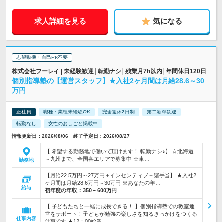
求人詳細を見る
気になる
志望動機・自己PR不要
株式会社フーレイ | 未経験歓迎│転勤ナシ│残業月7h以内│年間休日120日
個別指導塾の【運営スタッフ】★入社2ヶ月間は月給28.6～30
万円
正社員
職種・業種未経験OK
完全週休2日制
第二新卒歓迎
転勤なし
女性のおしごと掲載中
情報更新日：2026/08/06 終了予定日：2026/08/27
【 希望する勤務地で働いて頂けます！ 転勤ナシ♪】 ☆北海道
～九州まで、全国各エリアで募集中 ☆車…
勤務地
【月給22.5万円～27万円＋インセンティブ＋諸手当】 ★入社2
ヶ月間は月給28.6万円～30万円 ※あなたの年…
給与
初年度の年収：
350～600万円
【 子どもたちと一緒に成長できる！ 】個別指導塾での教室運
営をサポート！子どもが勉強の楽しさを知るきっかけをつくる
仕事内容
仕事です ★12：00始業