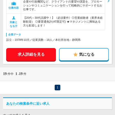
企業や行政機関など、クライアントの要望や課題を、プロモー
ションやコミュニケーションを行って戦略的にサポートするお
仕事内容
仕事です。
【20代～30代活躍中！】《必須要件》◎営業経験者（業界未経
験歓迎） ◎要普通免許(AT限定可) ★マネジメントに興味ある
対象と
方も歓迎します！
なる方
企業データ
設立：1978年10月／従業員数：18人／本社所在地：静岡県
求人詳細を見る
気になる
19
1
19
件中
-
件
1
あなたの検索条件に近い求人