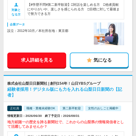
【#学歴不問#第二新卒歓迎】□対話を楽しめる方 □他者貢献
にやりがいや、楽しさを感じられる方 □目標に対して最後ま
対象と
で努力できる方
なる方
企業データ
設立：2012年10月／本社所在地：東京都
求人詳細を見る
気になる
株式会社山梨日日新聞社 | 創刊154年！山日YBSグループ
経験者採用！デジタル版にも力を入れる山梨日日新聞の【記
者】
正社員
職種・業種未経験OK
第二新卒歓迎
女性のおしごと掲載中
情報更新日：2026/06/30 終了予定日：2026/08/31
地方紙随一の歴史を誇る新聞社で、これからの山梨県の情報発信者とし
て活躍してみませんか？