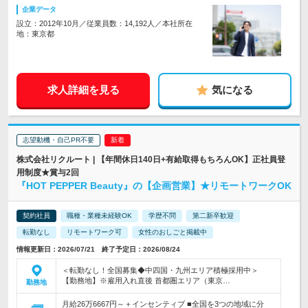
企業データ
設立：2012年10月／従業員数：14,192人／本社所在
地：東京都
求人詳細を見る
気になる
志望動機・自己PR不要
株式会社リクルート | 【年間休日140日+有給取得もちろんOK】正社員登
用制度★賞与2回
『HOT PEPPER Beauty』の【企画営業】★リモートワークOK
契約社員
職種・業種未経験OK
学歴不問
第二新卒歓迎
転勤なし
リモートワーク可
女性のおしごと掲載中
情報更新日：2026/07/21 終了予定日：2026/08/24
＜転勤なし！全国募集◆中四国・九州エリア積極採用中＞
【勤務地】※雇用入れ直後 首都圏エリア（東京…
勤務地
月給26万6667円～＋インセンティブ ■全国を3つの地域に分