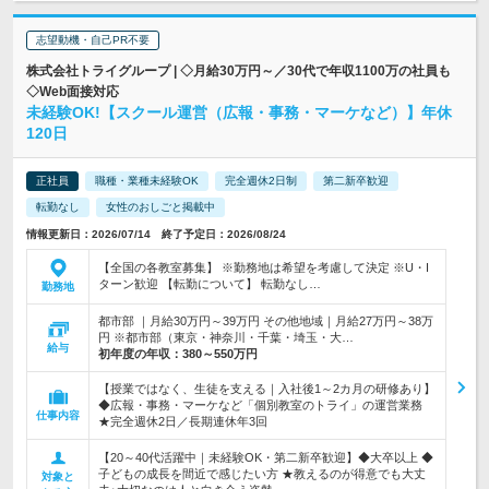
志望動機・自己PR不要
株式会社トライグループ | ◇月給30万円～／30代で年収1100万の社員も
◇Web面接対応
未経験OK!【スクール運営（広報・事務・マーケなど）】年休
120日
正社員
職種・業種未経験OK
完全週休2日制
第二新卒歓迎
転勤なし
女性のおしごと掲載中
情報更新日：2026/07/14 終了予定日：2026/08/24
【全国の各教室募集】 ※勤務地は希望を考慮して決定 ※U・I
ターン歓迎 【転勤について】 転勤なし…
勤務地
都市部 ｜月給30万円～39万円 その他地域｜月給27万円～38万
円 ※都市部（東京・神奈川・千葉・埼玉・大…
給与
初年度の年収：
380～550万円
【授業ではなく、生徒を支える｜入社後1～2カ月の研修あり】
◆広報・事務・マーケなど「個別教室のトライ」の運営業務
仕事内容
★完全週休2日／長期連休年3回
【20～40代活躍中｜未経験OK・第二新卒歓迎】◆大卒以上 ◆
子どもの成長を間近で感じたい方 ★教えるのが得意でも大丈
対象と