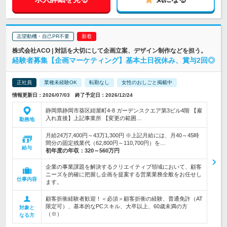
志望動機・自己PR不要
株式会社ACO | 対話を大切にして企画立案、デザイン制作などを担う。
経験者募集【企画マーケティング】基本土日祝休み、賞与2回◎
正社員
業種未経験OK
転勤なし
女性のおしごと掲載中
情報更新日：2026/07/03 終了予定日：2026/12/24
静岡県静岡市葵区紺屋町4-8 ガーデンスクエア第3ビル4階 【雇
入れ直後】上記事業所 【変更の範囲…
勤務地
月給24万7,400円～43万1,300円 ※上記月給には、月40～45時
間分の固定残業代（62,800円～110,700円）を…
給与
初年度の年収：
320～560万円
企業の事業課題を解決するクリエイティブ領域において、顧客
ニーズを的確に把握し企画を提案する営業業務全般をお任せし
仕事内容
ます。
顧客折衝経験者歓迎！＜必須＞顧客折衝の経験、普通免許（AT
限定可）、基本的なPCスキル、大卒以上、60歳未満の方
対象と
（※）
なる方