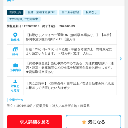
契約社員
職種・業種未経験OK
第二新卒歓迎
転勤なし
女性のおしごと掲載中
情報更新日：2026/03/13 終了予定日：2026/09/03
【転勤なし／マイカー通勤OK（無料駐車場あり）】 【本社】
静岡市清水区築地町12-11 【雇入れ…
勤務地
月給：20万円～30万円 ※経験・年齢を考慮の上、弊社規定に
より決定いたします。 ＜収入例> 32才 入社…
給与
【貿易事務全般】当社事業の中心である、海運貨物取扱い・通
関・運送・倉庫保管などの物流手配業務全般をお任せします。
仕事内容
★資格取得支援あり
【男女活躍中】《応募条件》高卒以上／普通自動車免許／地域
対象と
に根差して活躍したい方はぜひ
なる方
企業データ
設立：1991年10月／従業員数：95人／本社所在地：静岡県
求人詳細を見る
気になる