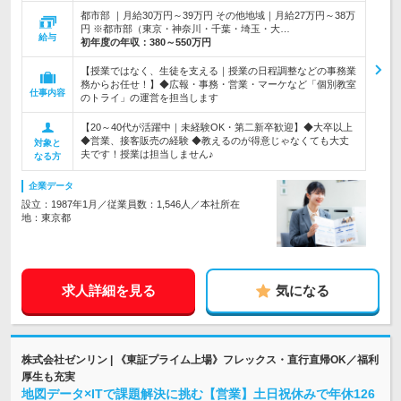
都市部 ｜月給30万円～39万円 その他地域｜月給27万円～38万
円 ※都市部（東京・神奈川・千葉・埼玉・大…
給与
初年度の年収：
380～550万円
【授業ではなく、生徒を支える｜授業の日程調整などの事務業
務からお任せ！】◆広報・事務・営業・マーケなど「個別教室
仕事内容
のトライ」の運営を担当します
【20～40代が活躍中｜未経験OK・第二新卒歓迎】◆大卒以上
◆営業、接客販売の経験 ◆教えるのが得意じゃなくても大丈
対象と
夫です！授業は担当しません♪
なる方
企業データ
設立：1987年1月／従業員数：1,546人／本社所在
地：東京都
求人詳細を見る
気になる
株式会社ゼンリン | 《東証プライム上場》フレックス・直行直帰OK／福利
厚生も充実
地図データ×ITで課題解決に挑む【営業】土日祝休みで年休126