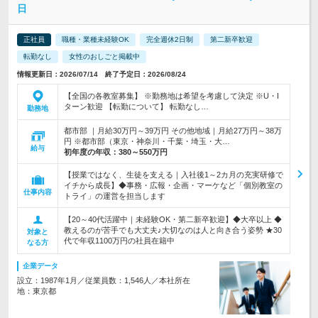
日
正社員
職種・業種未経験OK
完全週休2日制
第二新卒歓迎
転勤なし
女性のおしごと掲載中
情報更新日：2026/07/14 終了予定日：2026/08/24
【全国の各教室募集】 ※勤務地は希望を考慮して決定 ※U・I
ターン歓迎 【転勤について】 転勤なし…
勤務地
都市部 ｜月給30万円～39万円 その他地域｜月給27万円～38万
円 ※都市部（東京・神奈川・千葉・埼玉・大…
給与
初年度の年収：
380～550万円
【授業ではなく、生徒を支える｜入社後1～2カ月の充実研修で
イチから成長】◆事務・広報・企画・マーケなど「個別教室の
仕事内容
トライ」の運営を担当します
【20～40代活躍中｜未経験OK・第二新卒歓迎】◆大卒以上 ◆
教えるのが苦手でも大丈夫♪大切なのは人と向き合う姿勢 ★30
対象と
代で年収1100万円の社員在籍中
なる方
企業データ
設立：1987年1月／従業員数：1,546人／本社所在
地：東京都