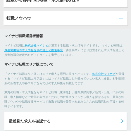
経験から静岡市の転職・求人情報を探す
転職ノウハウ
マイナビ転職運営者情報
マイナビ転職は
株式会社マイナビ
が運営する転職・求人情報サイトです。 マイナビ転職は、
厚生労働省の求人情報提供の適正化推進事業
（委託事業）により設置された求人情報適正化
推進協議会が定めたガイドラインを遵守しています。
マイナビ転職エリア版について
「マイナビ転職エリア版」はエリア求人を専門に扱うページです。
株式会社マイナビ
が運営
する「マイナビ転職エリア版」にはマイナビ転職にしか載っていない求人も多数。8月4日更
新の新着求人や各エリアならではの求人特集も掲載してます。
東海の転職・求人情報ならマイナビ転職【東海版】。静岡県静岡市／新聞・出版・印刷の転
職・求人情報などご希望の条件やこだわりの仕事スタイルから求人を探せるほか、豊富な転
職ノウハウや転職支援サービスで東海で転職を希望されるみなさんの転職活動を応援する転
職サイトです。
最近見た求人を確認する