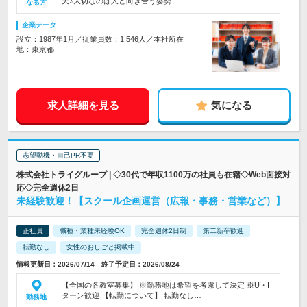
夫♪大切なのは人と向き合う姿勢
なる方
企業データ
設立：1987年1月／従業員数：1,546人／本社所在
地：東京都
求人詳細を見る
気になる
志望動機・自己PR不要
株式会社トライグループ | ◇30代で年収1100万の社員も在籍◇Web面接対
応◇完全週休2日
未経験歓迎！【スクール企画運営（広報・事務・営業など）】
正社員
職種・業種未経験OK
完全週休2日制
第二新卒歓迎
転勤なし
女性のおしごと掲載中
情報更新日：2026/07/14 終了予定日：2026/08/24
【全国の各教室募集】 ※勤務地は希望を考慮して決定 ※U・I
ターン歓迎 【転勤について】 転勤なし…
勤務地