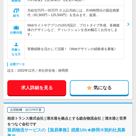
勤務地
月給32万円～50万円 ※上記月給には、月45時間分の固定残業
代（82,900円～125,500円）を含みます。超過…
給与
WebサイトやアプリのUI/UX設計、プロトタイプ作成、各種媒
体のデザインなど、ディレクションを含め幅広くお任せしま
仕事内容
す。
実務経験を活かして活躍！《Webデザインの経験者を募集》
対象と
なる方
企業データ
設立：2002年12月／本社所在地：静岡県
求人詳細を見る
気になる
志望動機・自己PR不要
柏栄トランス株式会社 | 清水港を拠点とする総合物流会社｜清水港と世界
をつなぐ会社です
貿易物流サービスの【貿易事務】残業10h★静岡※契約社員募
集※