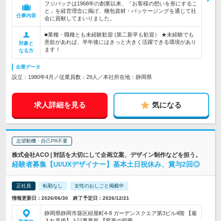
フジパックは1968年の創業以来、「お客様の想いを形にするこ
と」を経営理念に掲げ、梱包資材・パッケージングを通じて社
仕事内容
会に貢献してまいりました。
■業種・職種とも未経験歓迎 (第二新卒も歓迎） ★未経験でも
意欲があれば、半年後にはきっと大きく活躍できる環境があり
対象と
ます！
なる方
企業データ
設立：1980年4月／従業員数：29人／本社所在地：静岡県
求人詳細を見る
気になる
志望動機・自己PR不要
株式会社ACO | 対話を大切にして企画立案、デザイン制作などを担う。
経験者募集【UI/UXデザイナー】基本土日祝休み、賞与2回◎
正社員
転勤なし
女性のおしごと掲載中
情報更新日：2026/06/30 終了予定日：2026/12/21
静岡県静岡市葵区紺屋町4-8 ガーデンスクエア第3ビル4階 【雇
入れ直後】上記事業所 【変更の範囲…