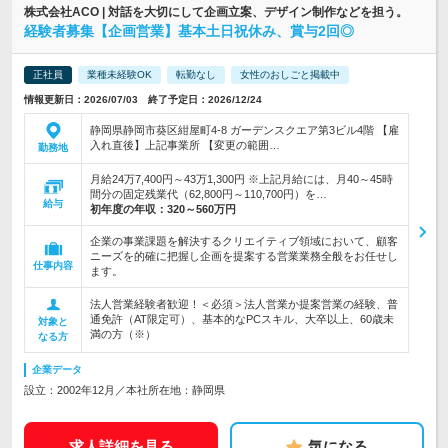
株式会社ACO | 対話を大切にして企画立案、デザイン制作などを担う。
経験者募集【企画営業】基本土日祝休み、賞与2回◎
正社員
業種未経験OK
転勤なし
女性のおしごと掲載中
情報更新日：2026/07/03 終了予定日：2026/12/24
静岡県静岡市葵区紺屋町4-8 ガーデンスクエア第3ビル4階 【雇
入れ直後】上記事業所 【変更の範囲…
勤務地
月給24万7,400円～43万1,300円 ※上記月給には、月40～45時
間分の固定残業代（62,800円～110,700円）を…
給与
初年度の年収：
320～560万円
企業の事業課題を解決するクリエイティブ領域において、顧客
ニーズを的確に把握し企画を提案する営業業務全般をお任せし
仕事内容
ます。
法人営業経験者歓迎！＜必須＞法人営業か提案営業の経験、普
通免許（AT限定可）、基本的なPCスキル、大卒以上、60歳未
対象と
満の方（※）
なる方
企業データ
設立：2002年12月／本社所在地：静岡県
求人詳細を見る
気になる