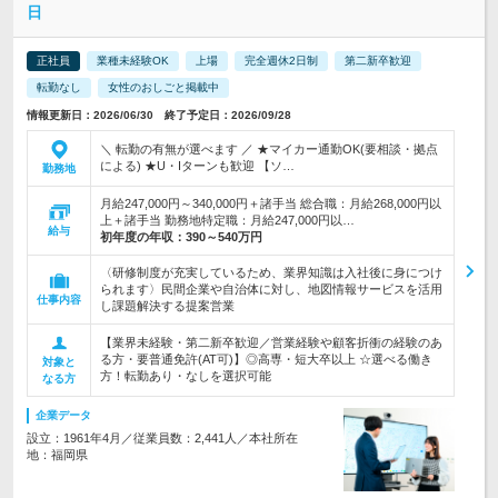
日
正社員
業種未経験OK
上場
完全週休2日制
第二新卒歓迎
転勤なし
女性のおしごと掲載中
情報更新日：2026/06/30 終了予定日：2026/09/28
＼ 転勤の有無が選べます ／ ★マイカー通勤OK(要相談・拠点
による) ★U・Iターンも歓迎 【ソ…
勤務地
月給247,000円～340,000円＋諸手当 総合職：月給268,000円以
上＋諸手当 勤務地特定職：月給247,000円以…
給与
初年度の年収：
390～540万円
〈研修制度が充実しているため、業界知識は入社後に身につけ
られます〉民間企業や自治体に対し、地図情報サービスを活用
仕事内容
し課題解決する提案営業
【業界未経験・第二新卒歓迎／営業経験や顧客折衝の経験のあ
る方・要普通免許(AT可)】◎高専・短大卒以上 ☆選べる働き
対象と
方！転勤あり・なしを選択可能
なる方
企業データ
設立：1961年4月／従業員数：2,441人／本社所在
地：福岡県