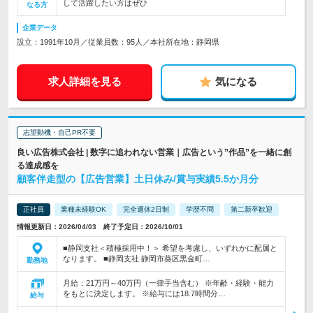
して活躍したい方はぜひ
なる方
企業データ
設立：1991年10月／従業員数：95人／本社所在地：静岡県
求人詳細を見る
気になる
志望動機・自己PR不要
良い広告株式会社 | 数字に追われない営業｜広告という”作品”を一緒に創
る達成感を
顧客伴走型の【広告営業】土日休み/賞与実績5.5か月分
正社員
業種未経験OK
完全週休2日制
学歴不問
第二新卒歓迎
情報更新日：2026/04/03 終了予定日：2026/10/01
■静岡支社＜積極採用中！＞ 希望を考慮し、いずれかに配属と
なります。 ■静岡支社 静岡市葵区黒金町…
勤務地
月給：21万円～40万円（一律手当含む） ※年齢・経験・能力
をもとに決定します。 ※給与には18.7時間分…
給与