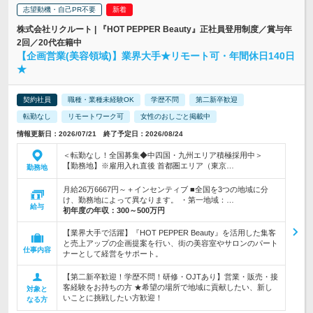
志望動機・自己PR不要
株式会社リクルート | 『HOT PEPPER Beauty』正社員登用制度／賞与年
2回／20代在籍中
【企画営業(美容領域)】業界大手★リモート可・年間休日140日
★
契約社員
職種・業種未経験OK
学歴不問
第二新卒歓迎
転勤なし
リモートワーク可
女性のおしごと掲載中
情報更新日：2026/07/21 終了予定日：2026/08/24
＜転勤なし！全国募集◆中四国・九州エリア積極採用中＞
【勤務地】※雇用入れ直後 首都圏エリア（東京…
勤務地
月給26万6667円～＋インセンティブ ■全国を3つの地域に分
け、勤務地によって異なります。 ・第一地域：…
給与
初年度の年収：
300～500万円
【業界大手で活躍】『HOT PEPPER Beauty』を活用した集客
と売上アップの企画提案を行い、街の美容室やサロンのパート
仕事内容
ナーとして経営をサポート。
【第二新卒歓迎！学歴不問！研修・OJTあり】営業・販売・接
客経験をお持ちの方 ★希望の場所で地域に貢献したい、新し
対象と
いことに挑戦したい方歓迎！
なる方