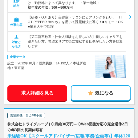
け、勤務地によって異なります。 ・第一地域：…
給与
初年度の年収：
300～500万円
【研修・OJTあり】美容室・サロンにヒアリングを行い、『H
OT PEPPER Beauty』を用いて課題解決に導く！■リモートOK
仕事内容
■業界大手で活躍
【第二新卒歓迎・社会人経験をお持ちの方】新しいキャリアを
築きたい方、希望エリアで街に貢献する仕事がしたい方を歓迎
対象と
します
なる方
企業データ
設立：2012年10月／従業員数：14,192人／本社所在
地：東京都
求人詳細を見る
気になる
志望動機・自己PR不要
株式会社トライグループ | ◇月給30万円～◇Web面接対応◇完全週休2日
◇年3回の長期休暇有
未経験OK【スクールアドバイザー(広報/事務/企画等)】年休120