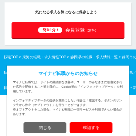
気になる求人を気になるに保存しよう！
会員登録
簡単1分！
（無料）
転職TOP
東海の転職・求人情報TOP
静岡県の転職・求人情報一覧
静岡市
転職TOP
東海の転職・求人情報TOP
静岡県の転職・求人情報一覧
静岡県
マイナビ転職からのお知らせ
マイナビ転職では、サイトの継続的な改善や、ユーザーのみなさまに最適化され
た広告を配信すること等を目的に、Cookie等の「インフォマティブデータ」を利
転職TOP
業種から探す
マスコミ・広告・デザインの転職・求人情報一覧
用しています。
インフォマティブデータの提供を無効にしたい場合は「確認する」ボタンのリン
ク先から停止（オプトアウト）を行うことができます。
※オプトアウトをした場合、マイナビ転職の一部サービスを利用できない場合が
あります。
TOPページへ
閉じる
確認する
(c) Mynavi Corporation