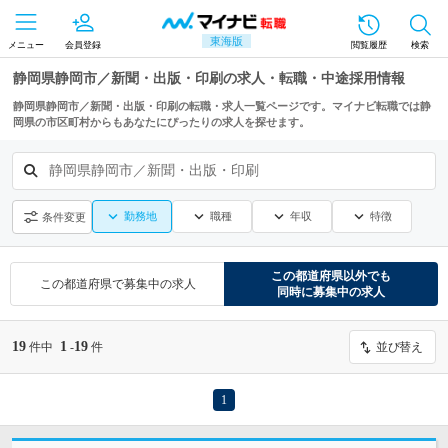
東海版
メニュー
会員登録
閲覧履歴
検索
静岡県静岡市／新聞・出版・印刷の求人・転職・中途採用情報
静岡県静岡市／新聞・出版・印刷の転職・求人一覧ページです。マイナビ転職では静
岡県の市区町村からもあなたにぴったりの求人を探せます。
静岡県静岡市／新聞・出版・印刷
勤務地
職種
年収
特徴
条件変更
この都道府県
以外でも
この都道府県
で募集中の求人
同時に募集中の求人
19
1
19
件中
-
件
並び替え
1