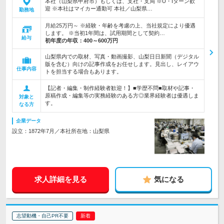
本社（山梨県甲府市）もしくは、支社・支局 ※U・Iターン歓
迎 ※本社はマイカー通勤可 本社／山梨県…
勤務地
月給25万円～ ※経験・年齢を考慮の上、当社規定により優遇
します。 ※当初1年間は、試用期間として契約…
給与
初年度の年収：
400～600万円
山梨県内での取材、写真・動画撮影、山梨日日新聞（デジタル
版を含む）向けの記事作成をお任せします。見出し、レイアウ
仕事内容
トを担当する場合もあります。
【記者・編集・制作経験者歓迎！】■学歴不問■取材や記事・
原稿作成・編集等の実務経験のある方◎業界経験者は優遇しま
対象と
す。
なる方
企業データ
設立：1872年7月／本社所在地：山梨県
求人詳細を見る
気になる
志望動機・自己PR不要