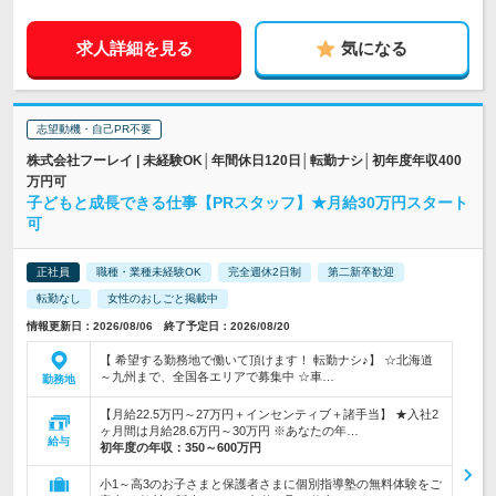
求人詳細を見る
気になる
志望動機・自己PR不要
株式会社フーレイ | 未経験OK│年間休日120日│転勤ナシ│初年度年収400
万円可
子どもと成長できる仕事【PRスタッフ】★月給30万円スタート
可
正社員
職種・業種未経験OK
完全週休2日制
第二新卒歓迎
転勤なし
女性のおしごと掲載中
情報更新日：2026/08/06 終了予定日：2026/08/20
【 希望する勤務地で働いて頂けます！ 転勤ナシ♪】 ☆北海道
～九州まで、全国各エリアで募集中 ☆車…
勤務地
【月給22.5万円～27万円＋インセンティブ＋諸手当】 ★入社2
ヶ月間は月給28.6万円～30万円 ※あなたの年…
給与
初年度の年収：
350～600万円
小1～高3のお子さまと保護者さまに個別指導塾の無料体験をご