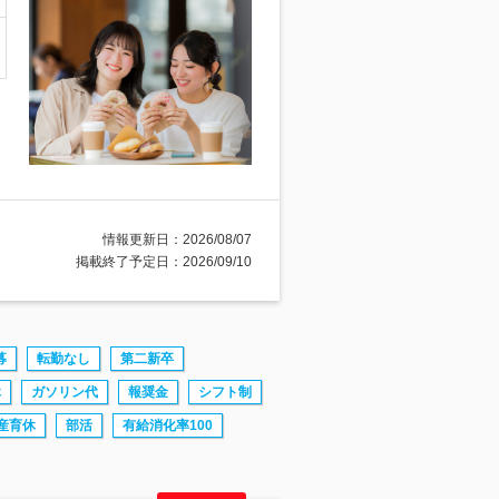
情報更新日：2026/08/07
掲載終了予定日：2026/09/10
募
転勤なし
第二新卒
休
ガソリン代
報奨金
シフト制
産育休
部活
有給消化率100