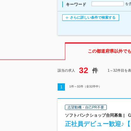
を
キーワード
さらに詳しい条件で検索する
この都道府県
以外で
32
件
該当の求人
1～32件目を
1
1
件～
32
件（全
32
件中）
志望動機・自己PR不要
ソフトバンクショップ合同募集 | 
正社員デビュー歓迎♪