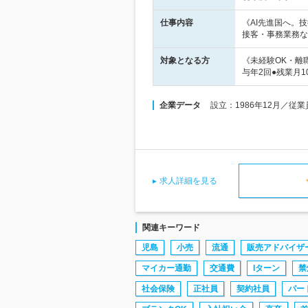
仕事内容
《AI先進国へ。
接客・事務業務な
対象となる方
《未経験OK・離
与年2回●残業月1
企業データ
設立：1986年12月／従業
求人詳細を見る
関連キーワード
児島
小売
流通
販売アドバイザ
マイカー通勤
交通費
Iターン
禁
社会保険
正社員
契約社員
パー