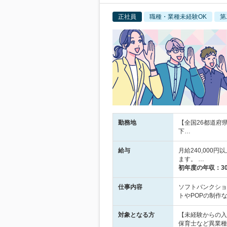
正社員
職種・業種未経験OK
第
勤務地
【全国26都道府
下…
給与
月給240,00
ます。 …
初年度の年収：
3
仕事内容
ソフトバンクショ
トやPOPの制作
対象となる方
【未経験からの入
保育士など異業種