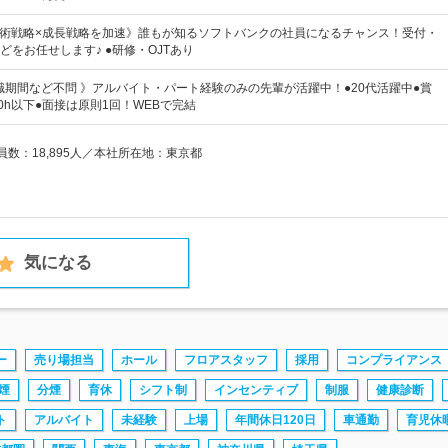
技術戦略×成長戦略を加速》誰もが知るソフトバンクの社員になるチャンス！受付・
どをお任せします♪ ●研修・OJTあり
職期間など不問 》アルバイト・パート経験のみの先輩が活躍中！●20代活躍中●賞
0h以下●面接は原則1回！WEBで完結
員数：18,895人／本社所在地：東京都
気になる
ー
売り場担当
ホール
フロアスタッフ
採用
コンプライアンス
煙
分煙
育休
シフト制
インセンティブ
制服
健康診断
ト
アルバイト
未経験
上場
年間休日120日
車通勤
育児休