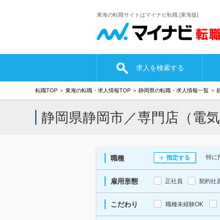
東海の転職サイトはマイナビ転職 [東海版]
求人を検索する
転職TOP
東海の転職・求人情報TOP
静岡県の転職・求人情報一覧
静岡県静岡市／専門店（電
特に
職種
指定する
雇用形態
正社員
契約社
こだわり
職種未経験OK