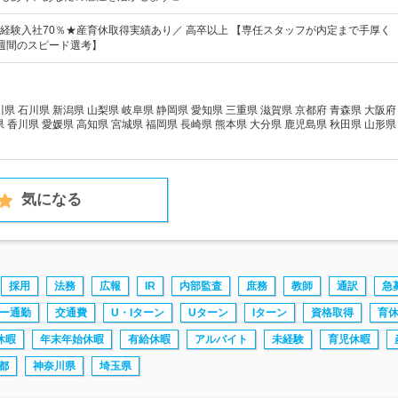
経験入社70％★産育休取得実績あり／ 高卒以上 【専任スタッフが内定まで手厚く
週間のスピード選考】
 石川県 新潟県 山梨県 岐阜県 静岡県 愛知県 三重県 滋賀県 京都府 青森県 大阪府
県 香川県 愛媛県 高知県 宮城県 福岡県 長崎県 熊本県 大分県 鹿児島県 秋田県 山形県
気になる
採用
法務
広報
IR
内部監査
庶務
教師
通訳
急
ー通勤
交通費
U・Iターン
Uターン
Iターン
資格取得
育
休暇
年末年始休暇
有給休暇
アルバイト
未経験
育児休暇
都
神奈川県
埼玉県