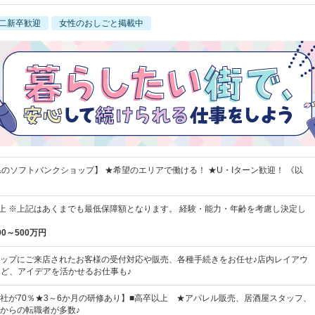
二新卒歓迎
女性のおしごと掲載中
県のソフトバンクショップ】 ★希望のエリアで働ける！ ★U・Iターン歓迎！ 《以
0円以上 ※上記はあくまでも最低保障額となります。 経験・能力・年齢を考慮し決定し
00～500万円
ップにご来店されたお客様の受付対応や販売、各種手続きをお任せ♪店内レイアウ
など、アイデアを活かせるお仕事も♪
社が70％★3～6か月の研修あり】■高卒以上 ★アパレル販売、居酒屋スタッフ、
からの転職者が多数♪