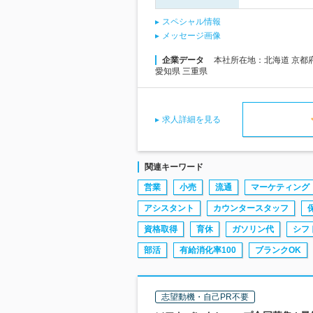
スペシャル情報
メッセージ画像
企業データ
本社所在地：北海道 京都府 
愛知県 三重県
求人詳細を見る
関連キーワード
営業
小売
流通
マーケティング
アシスタント
カウンタースタッフ
資格取得
育休
ガソリン代
シフ
部活
有給消化率100
ブランクOK
志望動機・自己PR不要