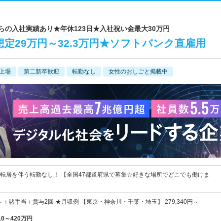
からの入社実績あり★年休123日★入社祝い金最大30万円
定29万円～32.3万円★ソフトバンク直雇用
上場
第二新卒歓迎
転勤なし
女性のおしごと掲載中
！転居を伴う転勤なし！ 【全国47都道府県で募集☆好きな場所でどこでも働けま
円～＋諸手当＋賞与2回 ★月収例 【東京・神奈川・千葉・埼玉】 279,340円～
10～420万円