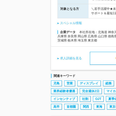
対象となる方
＼若手活躍中★未
サポート＆最短1
スペシャル情報
企業データ
本社所在地：北海道 神奈川県
兵庫県 奈良県 岡山県 広島県 山口県 徳島
茨城県 栃木県 埼玉県 東京都
求人詳細を見る
関連キーワード
児島
営業
ディスプレイ
総務
業界経験者優遇
完全週休2日
マイカ
インセンティブ
社割
OJT
夏季
高卒
首都圏
関西
東海
東京