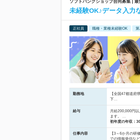
ソフトバンクショップ合同募集 | 
未経験OK♪データ入力
正社員
職種・業種未経験OK
第
勤務地
【全国47都道府
下…
給与
月給200,00
ます。 …
初年度の年収：
3
仕事内容
【3～6か月の研
での情報発信など