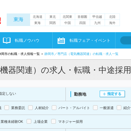
北海道
東北
北関東
首都圏
甲信越
北陸
東海
東海
関西
中国
四国
九州
海外
転職ノウハウ
転職フェア・イベント
静岡市の転職・求人情報一覧
静岡市／専門店（電気機器関連）の転職・求人一覧
気機器関連）の求人・転職・中途採
指定しない
勤務地
指定する
員
業務委託
人材紹介
パート・アルバイト
一般派遣
紹介
業種未経験OK
上場企業
マネジャー採用