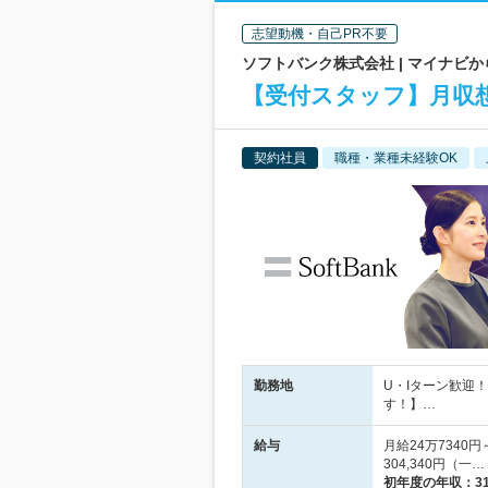
志望動機・自己PR不要
ソフトバンク株式会社 | マイナビ
【受付スタッフ】月収想
契約社員
職種・業種未経験OK
勤務地
U・Iターン歓迎
す！】…
給与
月給24万7340
304,340円（一…
初年度の年収：
3