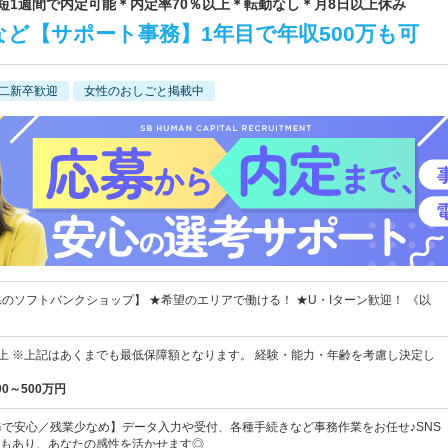
最短1週間で内定可能＊内定率70％以上＊転勤なし＊月8日以上休み
など【サポート事務】1年目で年収500万も可
二新卒歓迎
女性のおしごと掲載中
県のソフトバンクショップ】 ★希望のエリアで働ける！ ★U・Iターン歓迎！ 《以
0円以上 ※上記はあくまでも最低保障額となります。 経験・能力・年齢を考慮し決定し
00～500万円
修で安心／残業少なめ】データ入力や受付、各種手続きなど事務作業をお任せ♪SNS
もあり、あなたの感性を活かせます◎