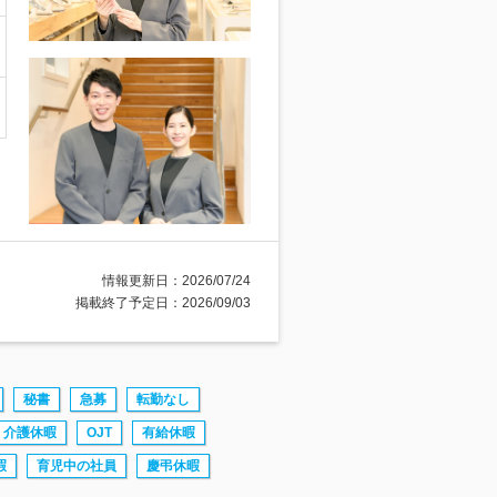
情報更新日：2026/07/24
掲載終了予定日：2026/09/03
秘書
急募
転勤なし
介護休暇
OJT
有給休暇
暇
育児中の社員
慶弔休暇