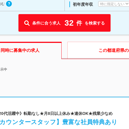
含む
特に指定しない
初年度年収
32
件
条件に合う求人
を検索する
も同時に募集中の求人
この都道府県
の
表示中
《20代活躍中》転勤なし★月8日以上休み★連休OK★残業少なめ
【カウンタースタッフ】豊富な社員特典あり