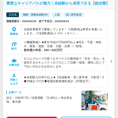
豊富なキャリアパスが魅力！未経験から成長できる【総合職】
正社員
職種・業種未経験OK
上場
第二新卒歓迎
情報更新日：2026/06/26 終了予定日：2026/09/24
全国各事業所で募集しています！ ※勤務地は希望を考慮いた
します。 ※全国転勤あり ※U・I ターン…
勤務地
≪機械警備≫ ■東京/月給27万600円以上 ■埼玉・千葉・神奈
川・愛知・滋賀・京都・大阪・兵庫（一部地…
給与
初年度の年収：
344～633万円
セコムグループの様々なサービスの最前線で「安全・安心」を
提供するセキュリティのプロとして活躍！地域・適性に応じて
仕事内容
下記いずれかをお任せします。
★未経験入社90％以上★【未経験者・第二新卒者、大歓迎！】
対象と
◆39歳までの方◆普通自動車運転免許（AT限定可）
なる方
企業データ
設立：1962年7月／従業員数：72,400人／本社所在
地：東京都