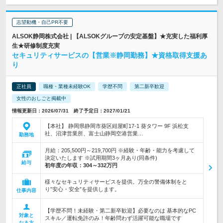
志望動機・自己PR不要
ALSOK静岡株式会社 | 【ALSOKグループの安定基盤】★充実した福利厚
生★研修制度充実
セキュリティサービスの【営業※静岡勤務】★資格取得支援あ
り
正社員
職種・業種未経験OK
学歴不問
第二新卒歓迎
女性のおしごと掲載中
情報更新日：2026/07/31 終了予定日：2027/01/21
【本社】 静岡県静岡市葵区紺屋町17-1 葵タワー 9F 浜松支
社、沼津営業所、富士山静岡空港営業…
勤務地
月給：205,500円～219,700円 ※経験・年齢・能力を考慮して
決定いたします ※試用期間3ヶ月あり(同条件)
給与
初年度の年収：
304～332万円
様々なセキュリティサービスを提供。万全の警備体制をと
り”安心・安全”を提供します。
仕事内容
【学歴不問！未経験・第二新卒歓迎】必要なのは 基本的なPC
対象と
スキル／運転免許のみ！年齢問わず活躍可能な職場です
なる方