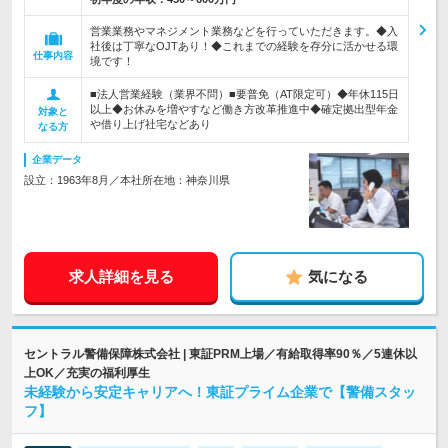
営業業務やマネジメント業務などを行っていただきます。◆入
社後は丁寧なOJTあり！◆これまでの経験を存分に活かせる環
仕事内容
境です！
■法人営業経験（業界不問）■要普免（AT限定可）◆年休115日
以上◆お休みを増やすなど働き方改革推進中◆確定拠出型年金
対象と
や借り上げ社宅などあり
なる方
企業データ
設立：1963年8月／本社所在地：神奈川県
求人詳細を見る
気になる
セントラル警備保障株式会社 | 東証PRM上場／有給取得率90％／5連休以
上OK／充実の福利厚生
未経験から安定キャリアへ！東証プライム企業で【警備スタッ
フ】