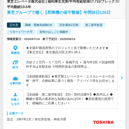
東芝エレベータ株式会社 | 福利厚生充実/平均有給取得17.7日/フレックス/
平均勤続19.6年
東芝グループで働く【昇降機の保守整備】年間休日126日
正社員
職種・業種未経験OK
完全週休2日制
第二新卒歓迎
リモートワーク可
女性のおしごと掲載中
情報更新日：2026/07/14 終了予定日：2026/08/10
★全国47都道府県のプロジェクト先で勤務いただきます★
【東京支社】 東京都品川区大井1-28-1…
勤務地
月給２２万円～３７万円 ＋ 各種手当 ＋ 賞与年2回 ※別途時間
外手当は全額支給 ※時間外賃金の割増率は…
給与
【未経験者歓迎】★東芝製エレベーター・エスカレーターの点
検・保守、点検結果に基づく報告・アドバイス等をお任せしま
仕事内容
す
【未経験・第二新卒歓迎】【20～30代活躍中】◆高卒以上 ◆
機械や電気の基本的な知識があればOK！ ◆意欲重視の採用で
対象と
す。積極的にご応募ください！
なる方
企業データ
設立：1967年2月／本社所在地：神奈川県