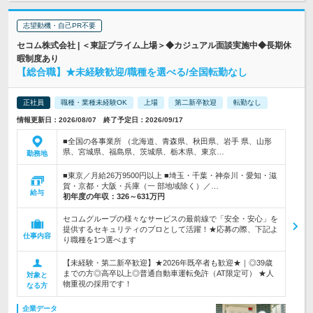
志望動機・自己PR不要
セコム株式会社 | ＜東証プライム上場＞◆カジュアル面談実施中◆長期休
暇制度あり
【総合職】★未経験歓迎/職種を選べる/全国転勤なし
正社員
職種・業種未経験OK
上場
第二新卒歓迎
転勤なし
情報更新日：2026/08/07 終了予定日：2026/09/17
■全国の各事業所 （北海道、青森県、秋田県、岩手 県、山形
県、宮城県、福島県、茨城県、栃木県、東京…
勤務地
■東京／月給26万9500円以上 ■埼玉・千葉・神奈川・愛知・滋
賀・京都・大阪・兵庫（一 部地域除く）／…
給与
初年度の年収：
326～631万円
セコムグループの様々なサービスの最前線で「安全・安心」を
提供するセキュリティのプロとして活躍！★応募の際、下記よ
仕事内容
り職種を1つ選べます
【未経験・第二新卒歓迎】★2026年既卒者も歓迎★｜◎39歳
までの方◎高卒以上◎普通自動車運転免許（AT限定可） ★人
対象と
物重視の採用です！
なる方
企業データ