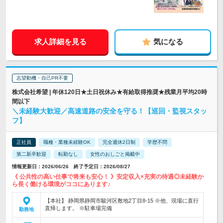
求人詳細を見る
気になる
志望動機・自己PR不要
株式会社希望 | 年休120日★土日祝休み★有給取得推奨★残業月平均20時
間以下
＼未経験大歓迎／高速道路の安全を守る！【巡回・監視スタッ
フ】
正社員
職種・業種未経験OK
完全週休2日制
学歴不問
第二新卒歓迎
転勤なし
女性のおしごと掲載中
情報更新日：2026/06/26 終了予定日：2026/08/27
《 公共性の高い仕事で将来も安心！ 》安定収入×充実の待遇◎未経験か
ら長く働ける環境がココにあります♪
【本社】 静岡県静岡市駿河区敷地2丁目8-15 ※他、現場に直行
直帰します。 ※駐車場完備
勤務地