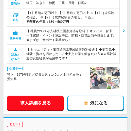
埼玉・神奈川・静岡・三重・長野・群馬の…
勤務地
【1】月給30万円以上 【2】月給39万円以上 ※【1】は未経験
の場合。 ※【2】は業界経験者の場合。 ※経…
給与
初年度の年収：
380～560万円
【 社員の95％が入社後に国家資格を取得 】オフィス・倉庫・
一般家庭・イベント施設等に、防犯・防災設備を設置します。
仕事内容
★まずは、サポート業務から！
【 セキュリティ・電気通信工事経験者特別優遇 】◆要普免◆
経験・資格を活かしたい方◆安定企業で働きたい方★未経験歓
対象と
迎◎女性社員が活躍中です！
なる方
企業データ
設立：1979年8月／従業員数：140人／本社所在地：
愛知県
求人詳細を見る
気になる
あと2日