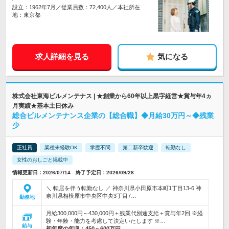
設立：1962年7月／従業員数：72,400人／本社所在
地：東京都
求人詳細を見る
気になる
株式会社東海ビルメンテナス | ★創業から60年以上黒字経営★賞与年4ヵ
月実績★基本土日休み
総合ビルメンテナンス企業の【総合職】◆月給30万円～◆残業
少
正社員
業種未経験OK
学歴不問
第二新卒歓迎
転勤なし
女性のおしごと掲載中
情報更新日：2026/07/14 終了予定日：2026/09/28
＼ 転居を伴う転勤なし ／ 神奈川県小田原市本町1丁目13-6 神
奈川県相模原市中央区中央3丁目7…
勤務地
月給300,000円～430,000円＋残業代別途支給＋賞与年2回 ※経
験・年齢・能力を考慮して決定いたします ※…
給与
初年度の年収：
450～600万円