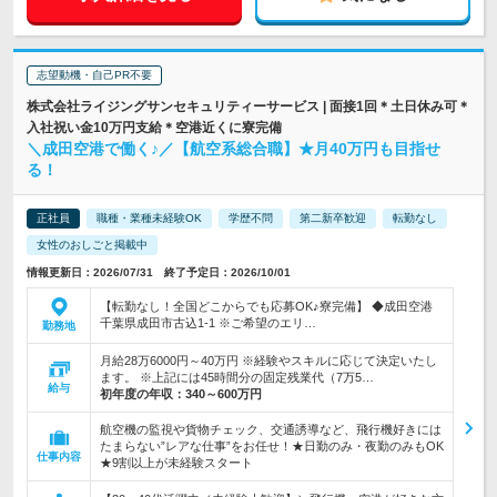
志望動機・自己PR不要
株式会社ライジングサンセキュリティーサービス | 面接1回＊土日休み可＊
入社祝い金10万円支給＊空港近くに寮完備
＼成田空港で働く♪／【航空系総合職】★月40万円も目指せ
る！
正社員
職種・業種未経験OK
学歴不問
第二新卒歓迎
転勤なし
女性のおしごと掲載中
情報更新日：2026/07/31 終了予定日：2026/10/01
【転勤なし！全国どこからでも応募OK♪寮完備】 ◆成田空港
千葉県成田市古込1-1 ※ご希望のエリ…
勤務地
月給28万6000円～40万円 ※経験やスキルに応じて決定いたし
ます。 ※上記には45時間分の固定残業代（7万5…
給与
初年度の年収：
340～600万円
航空機の監視や貨物チェック、交通誘導など、飛行機好きには
たまらない”レアな仕事”をお任せ！★日勤のみ・夜勤のみもOK
仕事内容
★9割以上が未経験スタート