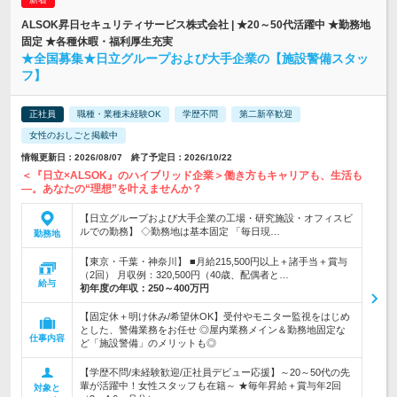
ALSOK昇日セキュリティサービス株式会社 | ★20～50代活躍中 ★勤務地
固定 ★各種休暇・福利厚生充実
★全国募集★日立グループおよび大手企業の【施設警備スタッ
フ】
正社員
職種・業種未経験OK
学歴不問
第二新卒歓迎
女性のおしごと掲載中
情報更新日：2026/08/07 終了予定日：2026/10/22
＜『日立×ALSOK』のハイブリッド企業＞働き方もキャリアも、生活も
―。あなたの“理想”を叶えませんか？
【日立グループおよび大手企業の工場・研究施設・オフィスビ
ルでの勤務】 ◇勤務地は基本固定 「毎日現…
勤務地
【東京・千葉・神奈川】 ■月給215,500円以上＋諸手当＋賞与
（2回） 月収例：320,500円（40歳、配偶者と…
給与
初年度の年収：
250～400万円
【固定休＋明け休み/希望休OK】受付やモニター監視をはじめ
とした、警備業務をお任せ ◎屋内業務メイン＆勤務地固定な
仕事内容
ど「施設警備」のメリットも◎
【学歴不問/未経験歓迎/正社員デビュー応援】～20～50代の先
輩が活躍中！女性スタッフも在籍～ ★毎年昇給＋賞与年2回
対象と