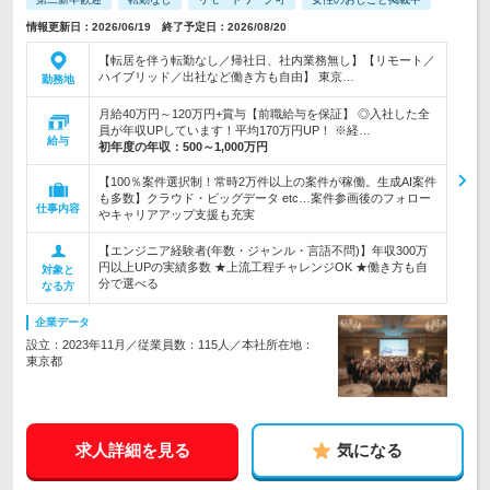
情報更新日：2026/06/19 終了予定日：2026/08/20
【転居を伴う転勤なし／帰社日、社内業務無し】【リモート／
ハイブリッド／出社など働き方も自由】 東京…
勤務地
月給40万円～120万円+賞与【前職給与を保証】 ◎入社した全
員が年収UPしています！平均170万円UP！ ※経…
給与
初年度の年収：
500～1,000万円
【100％案件選択制！常時2万件以上の案件が稼働。生成AI案件
も多数】クラウド・ビッグデータ etc…案件参画後のフォロー
仕事内容
やキャリアアップ支援も充実
【エンジニア経験者(年数・ジャンル・言語不問)】年収300万
円以上UPの実績多数 ★上流工程チャレンジOK ★働き方も自
対象と
分で選べる
なる方
企業データ
設立：2023年11月／従業員数：115人／本社所在地：
東京都
求人詳細を見る
気になる