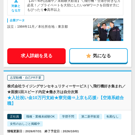
【20～40代活躍中／未経験大歓迎】＼飛行機・空港が好きな方
必見！／プライベートを大切にしたいorWワークを目指す方に
対象と
もぴったり◆高卒以上
なる方
企業データ
設立：1984年11月／本社所在地：東京都
求人詳細を見る
気になる
志望動機・自己PR不要
株式会社ライジングサンセキュリティーサービス | ＼飛行機好き集まれ／
★面接1回スピード内定★働き方は自分次第
★入社祝い金10万円支給★寮完備⇒上京も応援♪【空港系総合
職】
正社員
職種・業種未経験OK
学歴不問
第二新卒歓迎
転勤なし
女性のおしごと掲載中
情報更新日：2026/07/31 終了予定日：2026/10/01