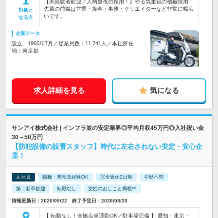
【未経験者歓迎／人柄重視の採用！】やる気重視の積極採用！
先輩の前職は営業・接客・事務・クリエイターなど非常に幅広
対象と
いです。
なる方
企業データ
設立：1965年7月／従業員数：11,741人／本社所在
地：東京都
求人詳細を見る
気になる
サンアイ株式会社 | インフラ並の安定業界◎平均月収45万円◎入社祝い金
30～50万円
【防犯設備の設置スタッフ】時代に左右されない安定・安心企
業！
正社員
職種・業種未経験OK
完全週休2日制
学歴不問
第二新卒歓迎
転勤なし
女性のおしごと掲載中
情報更新日：2026/05/22 終了予定日：2026/08/20
【 転勤なし！全拠点車通勤OK／駐車場完備 】 愛知・東京・