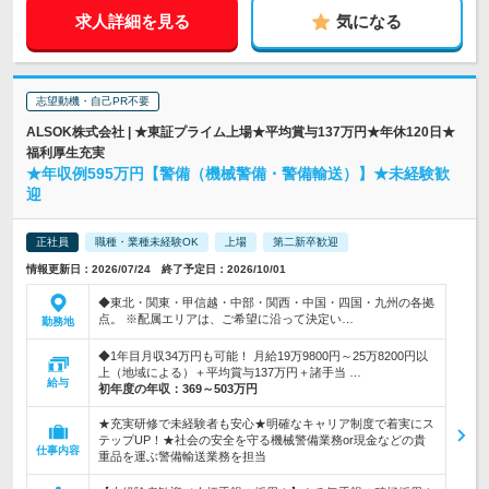
求人詳細を見る
気になる
志望動機・自己PR不要
ALSOK株式会社 | ★東証プライム上場★平均賞与137万円★年休120日★
福利厚生充実
★年収例595万円【警備（機械警備・警備輸送）】★未経験歓
迎
正社員
職種・業種未経験OK
上場
第二新卒歓迎
情報更新日：2026/07/24 終了予定日：2026/10/01
◆東北・関東・甲信越・中部・関西・中国・四国・九州の各拠
点。 ※配属エリアは、ご希望に沿って決定い…
勤務地
◆1年目月収34万円も可能！ 月給19万9800円～25万8200円以
上（地域による）＋平均賞与137万円＋諸手当 …
給与
初年度の年収：
369～503万円
★充実研修で未経験者も安心★明確なキャリア制度で着実にス
テップUP！★社会の安全を守る機械警備業務or現金などの貴
仕事内容
重品を運ぶ警備輸送業務を担当