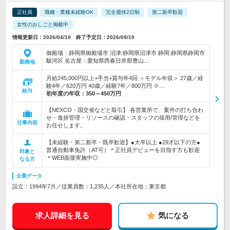
正社員
職種・業種未経験OK
完全週休2日制
第二新卒歓迎
女性のおしごと掲載中
情報更新日：2026/04/10 終了予定日：2026/09/10
御殿場：静岡県御殿場市 沼津:静岡県沼津市 静岡:静岡県静岡市
駿河区 名古屋：愛知県西春日井郡豊山…
勤務地
月給245,000円以上+手当+賞与年4回 ＜モデル年収＞ 27歳／経
験4年／620万円 40歳／経験7年／800万円 ※…
給与
初年度の年収：
350～450万円
【NEXCO・国交省などと取引】 各営業所で、案件の打ち合わ
せ・進捗管理・リソースの確認・スタッフの採用/管理などを
仕事内容
お任せします。
【未経験・第二新卒・既卒歓迎】●大卒以上 ●29才以下の方●
普通自動車免許（AT可）＊正社員デビューを目指す方も歓迎
対象と
＊WEB面接実施中◎
なる方
企業データ
設立：1994年7月／従業員数：1,235人／本社所在地：東京都
求人詳細を見る
気になる