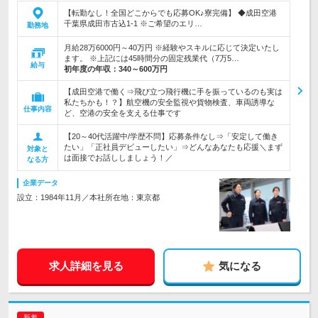
【転勤なし！全国どこからでも応募OK♪寮完備】 ◆成田空港
千葉県成田市古込1-1 ※ご希望のエリ…
勤務地
月給28万6000円～40万円 ※経験やスキルに応じて決定いたし
ます。 ※上記には45時間分の固定残業代（7万5…
給与
初年度の年収：
340～600万円
【成田空港で働く⇒飛び立つ飛行機に手を振っているのも実は
私たちかも！？】航空機の安全監視や貨物検査、車両誘導な
仕事内容
ど、空港の安全を支える仕事です
【20～40代活躍中/学歴不問】応募条件なし⇒「安定して働き
たい」「正社員デビューしたい」⇒どんなあなたも応援＼まず
対象と
は面接でお話ししましょう！／
なる方
企業データ
設立：1984年11月／本社所在地：東京都
求人詳細を見る
気になる