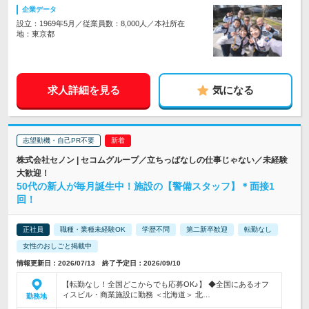
企業データ
設立：1969年5月／従業員数：8,000人／本社所在
地：東京都
求人詳細を見る
気になる
志望動機・自己PR不要
株式会社セノン | セコムグループ／立ちっぱなしの仕事じゃない／未経験
大歓迎！
50代の新人が毎月誕生中！施設の【警備スタッフ】＊面接1
回！
正社員
職種・業種未経験OK
学歴不問
第二新卒歓迎
転勤なし
女性のおしごと掲載中
情報更新日：2026/07/13 終了予定日：2026/09/10
【転勤なし！全国どこからでも応募OK♪】 ◆全国にあるオフ
ィスビル・商業施設に勤務 ＜北海道＞ 北…
勤務地