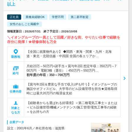
以上
正社員
業種未経験OK
学歴不問
第二新卒歓迎
女性のおしごと掲載中
情報更新日：2026/07/31 終了予定日：2026/10/08
＼イオングループの一員として活躍／好きな街、やりたい仕事で経験を
存分に発揮！★研修体制も万全
【全国に就業物件あり】 ◆関西・東海・関東・九州・北海
道・東北・北陸信越・中四国 全国の各エリアか…
勤務地
月給23万～50万円+諸手当＋賞与年2回 想定年収：350万円～7
00万円 ・電験3種（選任）：450万円～550万円…
給与
初年度の年収：
350～700万円
【賞与年2回＆豊富な手当で収入UPも叶う】イオングループの
施設やオフィスビル、大学等のビル設備管理を担当★資格取得
仕事内容
時には最大20万円の報奨金支給
【経験者からも選ばれる好環境】＜第二種電気工事士＞または
＜ビル設備管理/機械メンテナンス/施工管理/電気工事等の経験
対象と
＞をお持ちの方
なる方
企業データ
設立：2001年6月／本社所在地：滋賀県