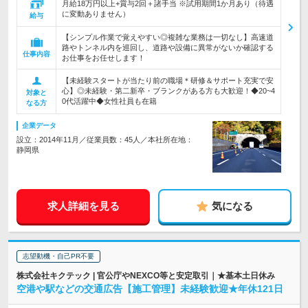
月給18万円以上+賞与2回＋諸手当 ※試用期間1か月あり（待遇
に変動ありません）
給与
【シンプル作業で覚えやすい◎複雑な業務は一切なし】高速道
路やトンネル内を巡回し、道路や設備に異常がないか確認する
仕事内容
お仕事をお任せします！
【未経験スタートが当たり前の職場＊研修＆サポート充実で安
心】◎未経験・第二新卒・ブランクがある方も大歓迎！◆20~4
対象と
0代活躍中◆女性社員も在籍
なる方
企業データ
設立：2014年11月／従業員数：45人／本社所在地：
静岡県
求人詳細を見る
気になる
志望動機・自己PR不要
株式会社キクテック | 官公庁やNEXCO等と安定取引｜★基本土日休み
空港や駅などの交通広告【施工管理】未経験歓迎★年休121日