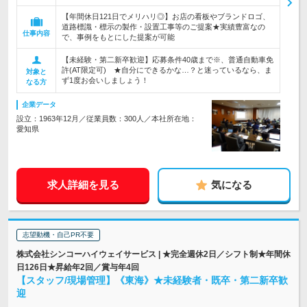
【年間休日121日でメリハリ◎】お店の看板やブランドロゴ、
道路標識・標示の製作・設置工事等のご提案★実績豊富なの
仕事内容
で、事例をもとにした提案が可能
【未経験・第二新卒歓迎】応募条件40歳まで※、普通自動車免
許(AT限定可) ★自分にできるかな…？と迷っているなら、ま
対象と
ず1度お会いしましょう！
なる方
企業データ
設立：1963年12月／従業員数：300人／本社所在地：
愛知県
求人詳細を見る
気になる
志望動機・自己PR不要
株式会社シンコーハイウェイサービス | ★完全週休2日／シフト制★年間休
日126日★昇給年2回／賞与年4回
【スタッフ/現場管理】《東海》★未経験者・既卒・第二新卒歓
迎