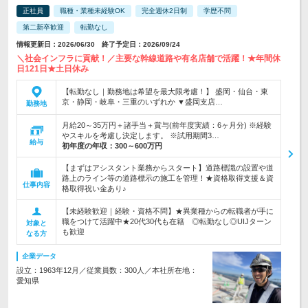
正社員
職種・業種未経験OK
完全週休2日制
学歴不問
第二新卒歓迎
転勤なし
情報更新日：2026/06/30 終了予定日：2026/09/24
＼社会インフラに貢献！／主要な幹線道路や有名店舗で活躍！★年間休
日121日★土日休み
【転勤なし｜勤務地は希望を最大限考慮！】 盛岡・仙台・東
京・静岡・岐阜・三重のいずれか ▼盛岡支店…
勤務地
月給20～35万円＋諸手当＋賞与(前年度実績：6ヶ月分) ※経験
やスキルを考慮し決定します。 ※試用期間3…
給与
初年度の年収：
300～600万円
【まずはアシスタント業務からスタート】道路標識の設置や道
路上のライン等の道路標示の施工を管理！★資格取得支援＆資
仕事内容
格取得祝い金あり♪
【未経験歓迎｜経験・資格不問】★異業種からの転職者が手に
職をつけて活躍中★20代30代も在籍 ◎転勤なし◎UIJターン
対象と
も歓迎
なる方
企業データ
設立：1963年12月／従業員数：300人／本社所在地：
愛知県