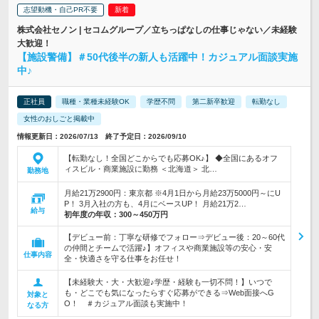
志望動機・自己PR不要
株式会社セノン | セコムグループ／立ちっぱなしの仕事じゃない／未経験
大歓迎！
【施設警備】＃50代後半の新人も活躍中！カジュアル面談実施
中♪
正社員
職種・業種未経験OK
学歴不問
第二新卒歓迎
転勤なし
女性のおしごと掲載中
情報更新日：2026/07/13 終了予定日：2026/09/10
【転勤なし！全国どこからでも応募OK♪】 ◆全国にあるオフ
ィスビル・商業施設に勤務 ＜北海道＞ 北…
勤務地
月給21万2900円：東京都 ※4月1日から月給23万5000円～にU
P！ 3月入社の方も、4月にベースUP！ 月給21万2…
給与
初年度の年収：
300～450万円
【デビュー前：丁寧な研修でフォロー⇒デビュー後：20～60代
の仲間とチームで活躍♪】オフィスや商業施設等の安心・安
仕事内容
全・快適さを守る仕事をお任せ！
【未経験大・大・大歓迎♪学歴・経験も一切不問！】いつで
も・どこでも気になったらすぐ応募ができる⇒Web面接へG
対象と
O！ ＃カジュアル面談も実施中！
なる方