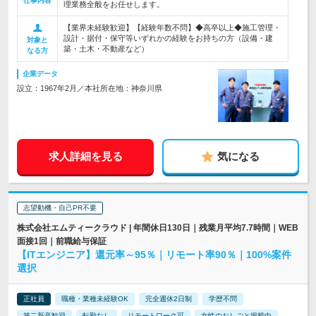
仕事内容
理業務全般をお任せします。
【業界未経験歓迎】【経験年数不問】◆高卒以上◆施工管理・
設計・据付・保守等いずれかの経験をお持ちの方（設備・建
対象と
築・土木・不動産など）
なる方
企業データ
設立：1967年2月／本社所在地：神奈川県
求人詳細を見る
気になる
志望動機・自己PR不要
株式会社エムティークラウド | 年間休日130日｜残業月平均7.7時間｜WEB
面接1回｜前職給与保証
【ITエンジニア】還元率～95％｜リモート率90％｜100%案件
選択
正社員
職種・業種未経験OK
完全週休2日制
学歴不問
第二新卒歓迎
転勤なし
リモートワーク可
女性のおしごと掲載中