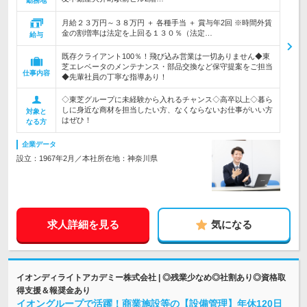
勤務地
月給２３万円～３８万円 ＋ 各種手当 ＋ 賞与年2回 ※時間外賃
金の割増率は法定を上回る１３０％（法定…
給与
既存クライアント100％！飛び込み営業は一切ありません◆東
芝エレベータのメンテナンス・部品交換など保守提案をご担当
仕事内容
◆先輩社員の丁寧な指導あり！
◇東芝グループに未経験から入れるチャンス◇高卒以上◇暮ら
しに身近な商材を担当したい方、なくならないお仕事がいい方
対象と
はぜひ！
なる方
企業データ
設立：1967年2月／本社所在地：神奈川県
求人詳細を見る
気になる
イオンディライトアカデミー株式会社 | ◎残業少なめ◎社割あり◎資格取
得支援＆報奨金あり
イオングループで活躍！商業施設等の【設備管理】年休120日