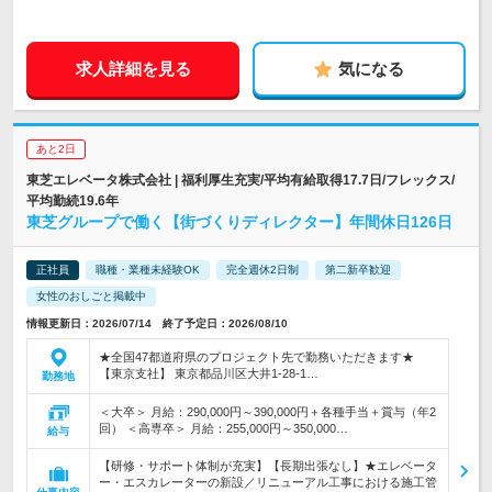
求人詳細を見る
気になる
あと2日
東芝エレベータ株式会社 | 福利厚生充実/平均有給取得17.7日/フレックス/
平均勤続19.6年
東芝グループで働く【街づくりディレクター】年間休日126日
正社員
職種・業種未経験OK
完全週休2日制
第二新卒歓迎
女性のおしごと掲載中
情報更新日：2026/07/14 終了予定日：2026/08/10
★全国47都道府県のプロジェクト先で勤務いただきます★
【東京支社】 東京都品川区大井1-28-1…
勤務地
＜大卒＞ 月給：290,000円～390,000円＋各種手当＋賞与（年2
回） ＜高専卒＞ 月給：255,000円～350,000…
給与
【研修・サポート体制が充実】【長期出張なし】★エレベータ
ー・エスカレーターの新設／リニューアル工事における施工管