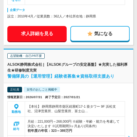
企業データ
設立：2010年4月／従業員数：362人／本社所在地：静岡県
求人詳細を見る
気になる
志望動機・自己PR不要
ALSOK静岡株式会社 | 【ALSOKグループの安定基盤】★充実した福利厚
生★研修制度充実
警備隊員の【運用管理】経験者募集★資格取得支援あり
正社員
女性のおしごと掲載中
情報更新日：2026/07/31 終了予定日：2027/01/21
【本社】 静岡県静岡市葵区紺屋町17-1 葵タワー 9F 浜松支
社、沼津営業所、山梨営業所、富士山…
勤務地
月給：221,000円～268,000円 ※経験・年齢・能力を考慮して
決定いたします ※試用期間3ヶ月あり(同条件)
給与
初年度の年収：
323～389万円