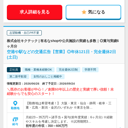
求人詳細を見る
気になる
志望動機・自己PR不要
株式会社キクテック | 有名なshopや公共施設の実績も多数｜◎賞与実績6
ヶ月分
空港や駅などの交通広告【営業】◎年休121日・完全週休2日
(土日)
正社員
職種・業種未経験OK
完全週休2日制
学歴不問
第二新卒歓迎
女性のおしごと掲載中
情報更新日：2026/06/26 終了予定日：2026/09/24
＼既存のお客様が中心！／創業60年以上の歴史と実績で厚い信頼！未
経験からでも安心のスタート！
【勤務地は希望考慮！】 大阪・東京・仙台・静岡・岐阜・三
重・広島・新潟・金沢のいずれか ※東京を除…
勤務地
月給23～35万円＋諸手当＋賞与(前年度実績：6ヶ月分) ※経験
やスキルを考慮し決定します。 ※試用期間3…
給与
初年度の年収：
350～600万円