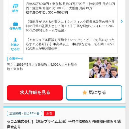
月給23万5000円：東京都 月給21万2700円：神奈川県 月給21万
円：滋賀県 月給20万5000円：大阪府 月給19万…
給与
初年度の年収：
300～450万円
【気配りができるが収入に！？オフィスや商業施設等の当たり
前の日常の監視人として働く！】丁寧な研修でフォロー！20～
仕事内容
60代の仲間とチームで活躍♪
【＃カジュアル面談も実施中！いつでも・どこでも気になった
らすぐ応募可能♪】◆高卒以上 ◆経験なども一切不問！⇒50
対象と
代の新人が毎月誕生中！
なる方
企業データ
設立：1969年5月／従業員数：8,000人／本社所在
地：東京都
求人詳細を見る
気になる
志望動機・自己PR不要
セコム株式会社 | 【東証プライム上場】平均年収655万円/長期休暇あり/退
職金あり