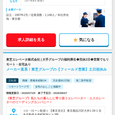
（3～4.6ヶ月分）
なる方
企業データ
設立：1997年2月／従業員数：1,148人／本社所在
地：東京都
求人詳細を見る
気になる
東芝エレベータ株式会社 | 大手グループの福利厚生◆完休2日◆営業でもリ
モート・在宅あり
メーカー直系！東芝グループの【フィールド営業】土日祝休み
正社員
職種・業種未経験OK
完全週休2日制
第二新卒歓迎
リモートワーク可
女性のおしごと掲載中
情報更新日：2026/07/29 終了予定日：2026/08/27
《東芝グループ》私たちの暮らしに寄り添うエレベーター・エスカレー
ターのリーディングカンパニー！
☆U・Iターン歓迎☆ 【東京支社】 東京都品川区大井1-28-1 住
友不動産大井町駅前ビル2階…