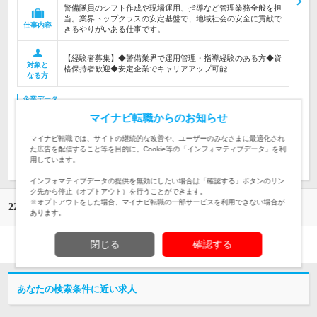
警備隊員のシフト作成や現場運用、指導など管理業務全般を担
当。業界トップクラスの安定基盤で、地域社会の安全に貢献で
仕事内容
きるやりがいある仕事です。
【経験者募集】◆警備業界で運用管理・指導経験のある方◆資
対象と
格保持者歓迎◆安定企業でキャリアアップ可能
なる方
企業データ
設立：2010年4月／従業員数：362人／本社所在地：静岡県
マイナビ転職からのお知らせ
マイナビ転職では、サイトの継続的な改善や、ユーザーのみなさまに最適化され
た広告を配信すること等を目的に、Cookie等の「インフォマティブデータ」を利
求人詳細を見る
気になる
用しています。
インフォマティブデータの提供を無効にしたい場合は「確認する」ボタンのリン
ク先から停止（オプトアウト）を行うことができます。
※オプトアウトをした場合、マイナビ転職の一部サービスを利用できない場合が
22
1
22
件中
-
件
あります。
閉じる
確認する
1
あなたの検索条件に近い求人