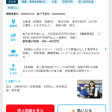
正社員
職種・業種未経験OK
上場
学歴不問
第二新卒歓迎
転勤なし
情報更新日：2026/07/21 終了予定日：2026/09/21
北海道（札幌市、恵庭市）、東京23区、東京23区外（立川市、
三鷹市、八王子市など）、神奈川県、埼玉…
勤務地
★入社半年後には、入社祝金10万円を支給！ 【機械警備】 ・2
3区内 月給25万7000円以上＋残業代 ・神奈…
給与
初年度の年収：
350～450万円
【研修から安心スタート！1日立っての警備はなし】要望等を
考慮し、常駐警備・機械警備(パトロール員 )のいずれかをお任
仕事内容
せ
【未経験・第二新卒歓迎/ブランクOK/学歴・資格不問/◎18歳
対象と
以上の方 ◎60歳未満の方★人物・意欲重視の採用です！
なる方
企業データ
設立：1966年3月／従業員数：3,995人／本社所在
地：東京都
求人詳細を見る
気になる