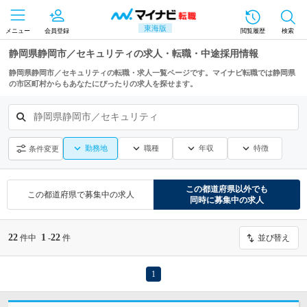
東海版
メニュー
会員登録
閲覧履歴
検索
静岡県静岡市／セキュリティの求人・転職・中途採用情報
静岡県静岡市／セキュリティの転職・求人一覧ページです。マイナビ転職では静岡県
の市区町村からもあなたにぴったりの求人を探せます。
静岡県静岡市／セキュリティ
勤務地
職種
年収
特徴
条件変更
この都道府県
以外でも
この都道府県
で募集中の求人
同時に募集中の求人
22
1
22
件中
-
件
並び替え
1