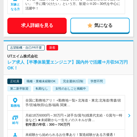
い」「手に職つけたい」という方、歓迎☆※20～30代を中心に
対象と
活躍中！
なる方
求人詳細を見る
気になる
志望動機・自己PR不要
UTエイム株式会社
レア求人【半導体装置エンジニア】国内外で活躍⇒月収56万円
OK！
正社員
職種・業種未経験OK
完全週休2日制
学歴不問
第二新卒歓迎
転勤なし
女性のおしごと掲載中
全国に勤務地アリ！ <勤務地一覧> 北海道・東北:北海道/青森/岩
手/宮城/秋田/山形/福島 関東…
勤務地
月給18万6000円～30万円＋諸手当/賞与(残業代支給・G賞与一時
金など) ★未経験から一生モノのスキルが身…
給与
初年度の年収：
300～700万円
未経験から始められるお仕事あり！製造経験がある方優遇！