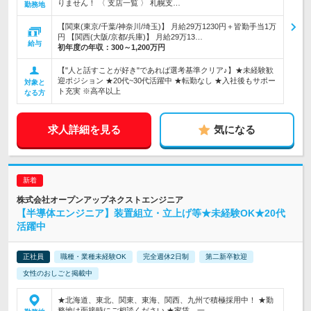
りません！ 〈 支店一覧 〉 札幌支…
勤務地
【関東(東京/千葉/神奈川/埼玉)】 月給29万1230円＋皆勤手当1万
円 【関西(大阪/京都/兵庫)】 月給29万13…
給与
初年度の年収：
300～1,200万円
【"人と話すことが好き"であれば選考基準クリア♪】★未経験歓
迎ポジション ★20代~30代活躍中 ★転勤なし ★入社後もサポー
対象と
ト充実 ※高卒以上
なる方
求人詳細を見る
気になる
株式会社オープンアップネクストエンジニア
【半導体エンジニア】装置組立・立上げ等★未経験OK★20代
活躍中
正社員
職種・業種未経験OK
完全週休2日制
第二新卒歓迎
女性のおしごと掲載中
★北海道、東北、関東、東海、関西、九州で積極採用中！ ★勤
務地は面接時にご相談ください ★家賃、一…