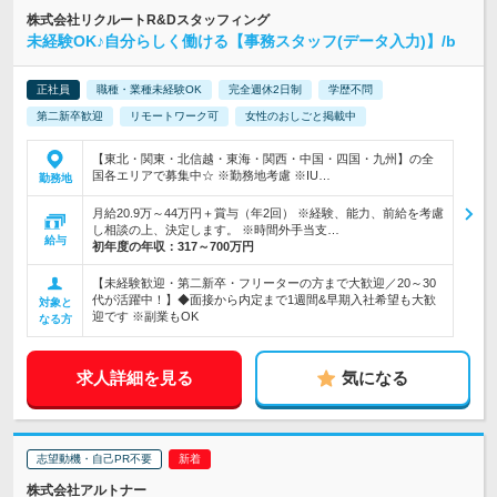
株式会社リクルートR&Dスタッフィング
未経験OK♪自分らしく働ける【事務スタッフ(データ入力)】/b
正社員
職種・業種未経験OK
完全週休2日制
学歴不問
第二新卒歓迎
リモートワーク可
女性のおしごと掲載中
【東北・関東・北信越・東海・関西・中国・四国・九州】の全
国各エリアで募集中☆ ※勤務地考慮 ※IU…
勤務地
月給20.9万～44万円＋賞与（年2回） ※経験、能力、前給を考慮
し相談の上、決定します。 ※時間外手当支…
給与
初年度の年収：
317～700万円
【未経験歓迎・第二新卒・フリーターの方まで大歓迎／20～30
代が活躍中！】◆面接から内定まで1週間&早期入社希望も大歓
対象と
迎です ※副業もOK
なる方
求人詳細を見る
気になる
志望動機・自己PR不要
株式会社アルトナー