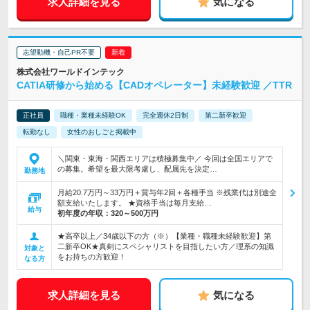
求人詳細を見る
気になる
志望動機・自己PR不要
株式会社ワールドインテック
CATIA研修から始める【CADオペレーター】未経験歓迎 ／TTR
正社員
職種・業種未経験OK
完全週休2日制
第二新卒歓迎
転勤なし
女性のおしごと掲載中
＼関東・東海・関西エリアは積極募集中／ 今回は全国エリアで
の募集。希望を最大限考慮し、配属先を決定…
勤務地
月給20.7万円～33万円＋賞与年2回＋各種手当 ※残業代は別途全
額支給いたします。 ★資格手当は毎月支給…
給与
初年度の年収：
320～500万円
★高卒以上／34歳以下の方（※）【業種・職種未経験歓迎】第
二新卒OK★真剣にスペシャリストを目指したい方／理系の知識
対象と
をお持ちの方歓迎！
なる方
求人詳細を見る
気になる