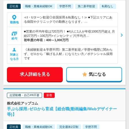
正社員
職種・業種未経験OK
学歴不問
第二新卒歓迎
転勤なし
≪I・Uターン歓迎◎全国採用＆転勤なし！≫ ■下記エリアにあ
る病院やクリニックでの勤務となります。…
勤務地
■営業の平均年収は720万円！ ■4人に1人が年収1000万円超え 月
給27万円～100万円+インセンティブ(平均月…
給与
初年度の年収：
400～1,000万円
《未経験歓迎＆学歴不問》第二新卒歓迎／学歴や職歴に関わら
ず、ゼロから「稼げる人材」になりたい方／ポテンシャル採用
対象と
です
なる方
求人詳細を見る
気になる
志望動機・自己PR不要
株式会社アップコム
手ぶら採用♪ゼロから育成【総合職(動画編集/Webデザイナー
等)】
正社員
職種・業種未経験OK
完全週休2日制
学歴不問