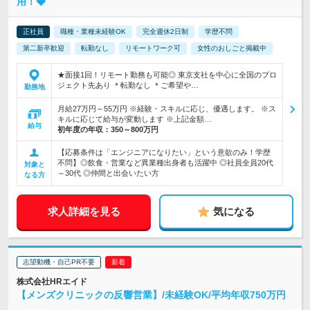
用！◆
正社員
職種・業種未経験OK
完全週休2日制
学歴不問
第二新卒歓迎
転勤なし
リモートワーク可
女性のおしごと掲載中
★面接1回！リモート勤務も可能◎ 東京支社を中心に全国のプロ
ジェクト先あり ＊転勤なし ＊ご希望や…
勤務地
月給27万円～55万円 ※経験・スキルに応じ、優遇します。 ※ス
キルに応じて給与が変動します ※上記金額…
給与
初年度の年収：
350～800万円
【応募条件は「エンジニアになりたい」という意欲のみ！学歴
不問】◎飲食・営業など異業種出身者も活躍中 ◎社員全員20代
対象と
～30代 ◎仲間と出会いたい方
なる方
求人詳細を見る
気になる
志望動機・自己PR不要
株式会社HRエイド
【メンズクリニックの反響営業】/未経験OK/平均年収750万円