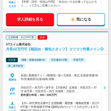
【学歴・語学・性別は不問】「自分のハマる仕事ってなんだろ
対象と
う…」って方もご応募ください♪
なる方
求人詳細を見る
気になる
志望動機・自己PR不要
UTエイム株式会社
月収42万円可【箱詰め・梱包スタッフ】コツコツ作業メイン◎
正社員
職種・業種未経験OK
完全週休2日制
学歴不問
第二新卒歓迎
全国に勤務地アリ！ <勤務地一覧> 北海道・東北:北海道/青森/岩
手/宮城/秋田/山形/福島 関東…
勤務地
月給20万～30万円＋諸手当 【月収例】 北海道：月収23万～37
万 岩手県：月収25万～35万 宮城県：月収25…
給与
初年度の年収：
300～500万円
【20～30代男性活躍中】志望動機・履歴書・職務経歴書・自己P
R不要！学歴/経験不問★1週間以内のスピード入社も叶います◎
対象と
無料社宅で貯金も貯まる♪