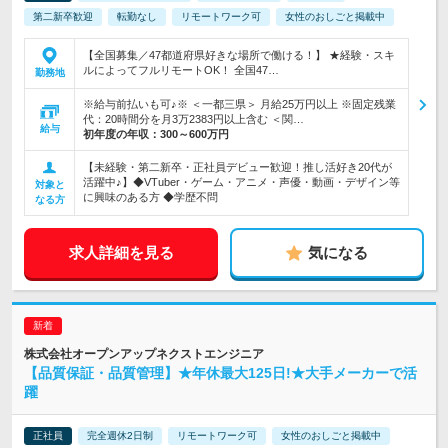
第二新卒歓迎
転勤なし
リモートワーク可
女性のおしごと掲載中
【全国募集／47都道府県好きな場所で働ける！】 ★経験・スキ
ルによってフルリモートOK！ 全国47…
勤務地
※給与前払いも可♪※ ＜一都三県＞ 月給25万円以上 ※固定残業
代：20時間分を月3万2383円以上含む ＜関…
給与
初年度の年収：
300～600万円
【未経験・第二新卒・正社員デビュー歓迎！推し活好き20代が
活躍中♪】◆VTuber・ゲーム・アニメ・声優・動画・デザイン等
対象と
に興味のある方 ◆学歴不問
なる方
求人詳細を見る
気になる
株式会社オープンアップネクストエンジニア
【品質保証・品質管理】★年休最大125日!★大手メーカーで活
躍
正社員
完全週休2日制
リモートワーク可
女性のおしごと掲載中