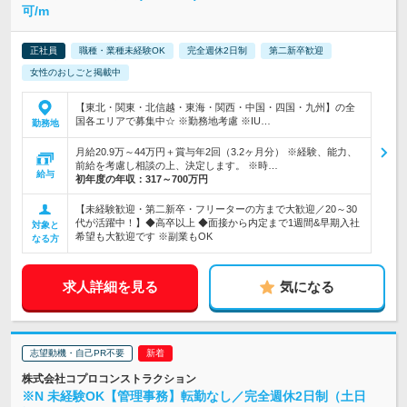
可/m
正社員
職種・業種未経験OK
完全週休2日制
第二新卒歓迎
女性のおしごと掲載中
【東北・関東・北信越・東海・関西・中国・四国・九州】の全
国各エリアで募集中☆ ※勤務地考慮 ※IU…
勤務地
月給20.9万～44万円＋賞与年2回（3.2ヶ月分） ※経験、能力、
前給を考慮し相談の上、決定します。 ※時…
給与
初年度の年収：
317～700万円
【未経験歓迎・第二新卒・フリーターの方まで大歓迎／20～30
代が活躍中！】◆高卒以上 ◆面接から内定まで1週間&早期入社
対象と
希望も大歓迎です ※副業もOK
なる方
求人詳細を見る
気になる
志望動機・自己PR不要
株式会社コプロコンストラクション
※N 未経験OK【管理事務】転勤なし／完全週休2日制（土日