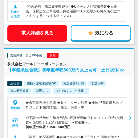
.*☆未経験・第二新卒歓迎☆*.◆Uターン入社実績多数◆元販
売、保育士など異業種出身者活躍中★未経験から将来も役立つ
対象と
スキルを身につけるチャンス♪
なる方
求人詳細を見る
気になる
志望動機・自己PR不要
株式会社ワールドコーポレーション
【事務系総合職】初年度年収500万円以上も可！土日祝休/kc
正社員
職種・業種未経験OK
完全週休2日制
学歴不問
第二新卒歓迎
転勤なし
女性のおしごと掲載中
★希望勤務地を考慮 ★Ｕ・Ｉターン歓迎 ★全国47都道府県のプ
ロジェクト先(首都圏・東北・関西・中…
勤務地
☆下記の給与から給与形態の選択が可能です☆ ＜１＞月給+交通
費+（残業代は全額別途支給） ■首都圏・…
給与
初年度の年収：
350～500万円
【学歴・職歴不問】◆40歳までの方◆「安定した環境で働きた