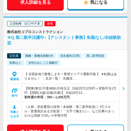
求人詳細を見る
気になる
志望動機・自己PR不要
株式会社コプロコンストラクション
※Q 第二新卒活躍中♪【アシスタント事務】転勤なし/未経験歓
迎
正社員
職種・業種未経験OK
完全週休2日制
第二新卒歓迎
転勤なし
女性のおしごと掲載中
【 全国各地で募集します！希望エリアで通勤可能 】 ▼転勤はあ
りません！ 〈 支店一覧 〉 札幌支…
勤務地
【関東(東京/千葉/神奈川/埼玉)】 月給29万1230円＋皆勤手当1万
円 【関西(大阪/京都/兵庫)】 月給29万13…
給与
初年度の年収：
300～1,200万円
《人柄・意欲重視の採用！未経験・第二新卒歓迎♪》PCスキ
ル・普通免許ある方歓迎！「大手で働きたい」など応募のきっ
対象と
かけは気軽でOK♪ ※学歴不問
なる方