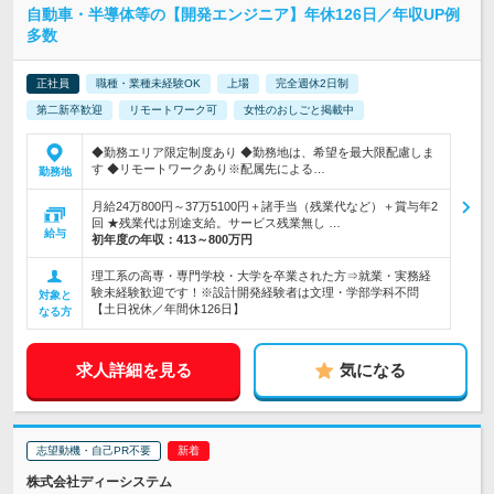
自動車・半導体等の【開発エンジニア】年休126日／年収UP例
多数
正社員
職種・業種未経験OK
上場
完全週休2日制
第二新卒歓迎
リモートワーク可
女性のおしごと掲載中
◆勤務エリア限定制度あり ◆勤務地は、希望を最大限配慮しま
す ◆リモートワークあり※配属先による…
勤務地
月給24万800円～37万5100円＋諸手当（残業代など）＋賞与年2
回 ★残業代は別途支給。サービス残業無し …
給与
初年度の年収：
413～800万円
理工系の高専・専門学校・大学を卒業された方⇒就業・実務経
験未経験歓迎です！※設計開発経験者は文理・学部学科不問
対象と
【土日祝休／年間休126日】
なる方
求人詳細を見る
気になる
志望動機・自己PR不要
株式会社ディーシステム