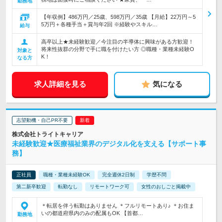
勤務地
【年収例】486万円／25歳、598万円／35歳 【月給】22万円～5
5万円＋各種手当＋賞与年2回 ※経験やスキル…
給与
高卒以上★未経験歓迎／今注目の半導体に興味がある方歓迎！
将来性抜群の分野で手に職を付けたい方 ◎職種・業種未経験O
対象と
K！
なる方
求人詳細を見る
気になる
志望動機・自己PR不要
株式会社トライトキャリア
未経験歓迎★医療福祉業界のデジタル化を支える【サポート事
務】
正社員
職種・業種未経験OK
完全週休2日制
学歴不問
第二新卒歓迎
転勤なし
リモートワーク可
女性のおしごと掲載中
＊転居を伴う転勤はありません ＊フルリモートあり♪ ＊お住ま
いの都道府県内のみの配属もOK 【首都…
勤務地