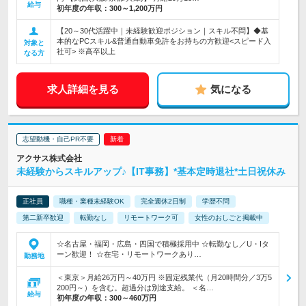
給与
初年度の年収：
300～1,200万円
【20～30代活躍中｜未経験歓迎ポジション｜スキル不問】◆基
本的なPCスキル&普通自動車免許をお持ちの方歓迎<スピード入
対象と
社可> ※高卒以上
なる方
求人詳細を見る
気になる
志望動機・自己PR不要
アクサス株式会社
未経験からスキルアップ♪【IT事務】*基本定時退社*土日祝休み
正社員
職種・業種未経験OK
完全週休2日制
学歴不問
第二新卒歓迎
転勤なし
リモートワーク可
女性のおしごと掲載中
☆名古屋・福岡・広島・四国で積極採用中 ☆転勤なし／U・Iタ
ーン歓迎！ ☆在宅・リモートワークあり…
勤務地
＜東京＞月給26万円～40万円 ※固定残業代（月20時間分／3万5
200円～）を含む。超過分は別途支給。 ＜名…
給与
初年度の年収：
300～460万円