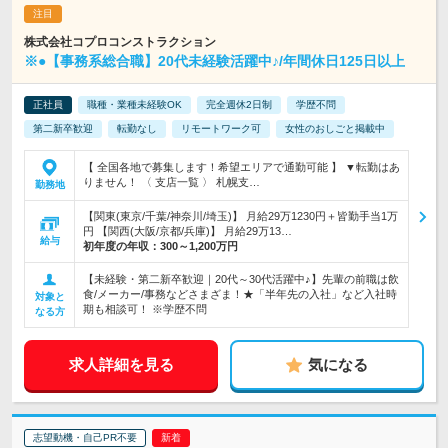
株式会社コプロコンストラクション
※●【事務系総合職】20代未経験活躍中♪/年間休日125日以上
正社員
職種・業種未経験OK
完全週休2日制
学歴不問
第二新卒歓迎
転勤なし
リモートワーク可
女性のおしごと掲載中
【 全国各地で募集します！希望エリアで通勤可能 】 ▼転勤はあ
りません！ 〈 支店一覧 〉 札幌支…
勤務地
【関東(東京/千葉/神奈川/埼玉)】 月給29万1230円＋皆勤手当1万
円 【関西(大阪/京都/兵庫)】 月給29万13…
給与
初年度の年収：
300～1,200万円
【未経験・第二新卒歓迎｜20代～30代活躍中♪】先輩の前職は飲
食/メーカー/事務などさまざま！★「半年先の入社」など入社時
対象と
期も相談可！ ※学歴不問
なる方
求人詳細を見る
気になる
志望動機・自己PR不要