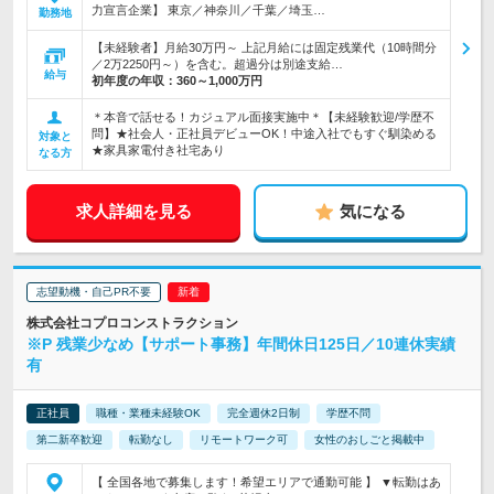
力宣言企業】 東京／神奈川／千葉／埼玉…
勤務地
【未経験者】月給30万円～ 上記月給には固定残業代（10時間分
／2万2250円～）を含む。超過分は別途支給…
給与
初年度の年収：
360～1,000万円
＊本音で話せる！カジュアル面接実施中＊【未経験歓迎/学歴不
問】★社会人・正社員デビューOK！中途入社でもすぐ馴染める
対象と
★家具家電付き社宅あり
なる方
求人詳細を見る
気になる
志望動機・自己PR不要
株式会社コプロコンストラクション
※P 残業少なめ【サポート事務】年間休日125日／10連休実績
有
正社員
職種・業種未経験OK
完全週休2日制
学歴不問
第二新卒歓迎
転勤なし
リモートワーク可
女性のおしごと掲載中
【 全国各地で募集します！希望エリアで通勤可能 】 ▼転勤はあ