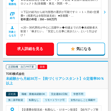
ロジェクト先(首都圏・東北・関西・中…
勤務地
☆下記の給与から給与形態の選択が可能です☆ ＜１＞月給+交通
費+（残業代は全額別途支給） ■首都圏・…
給与
初年度の年収：
350～500万円
≪20～30代男性が中心に活躍中≫◆40歳までの方◆未経験者大
歓迎！「稼ぎたい」「安定した仕事に就きたい」という方はぜ
対象と
ひ！
なる方
求人詳細を見る
気になる
志望動機・自己PR不要
TOEI株式会社
未経験から月給30万～【街づくりアシスタント】☆定着率90％
以上
正社員
職種・業種未経験OK
完全週休2日制
学歴不問
第二新卒歓迎
転勤なし
リモートワーク可
女性のおしごと掲載中
【交通費全額支給・転勤なし・ＵIターン歓迎】 【給与アップ努