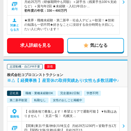
月給25万円（研修期間中も同額）＋諸手当（残業手当100％支給
など）＋賞与年2回 ★未経験・入社1年目か…
給与
初年度の年収：
330～400万円
★業界・職種未経験・第二新卒・社会人デビュー歓迎！★技術
の知識も一切不問★好きなことに没頭する自分時間を大切にし
対象と
たい人に向いています！
なる方
求人詳細を見る
気になる
志望動機・自己PR不要
株式会社コプロコンストラクション
※△【 経費事務 】産育休の取得実績あり/女性も多数活躍中♪
正社員
職種・業種未経験OK
完全週休2日制
学歴不問
第二新卒歓迎
転勤なし
女性のおしごと掲載中
【 全国各地で募集します！希望エリアで通勤可能 】 ▼転勤はあ
りません！ 〈 支店一覧 〉 札幌支…
勤務地
【関東(東京/千葉/神奈川/埼玉)】 月給29万1230円＋皆勤手当1万
円 【関西(大阪/京都/兵庫)】 月給29万13…