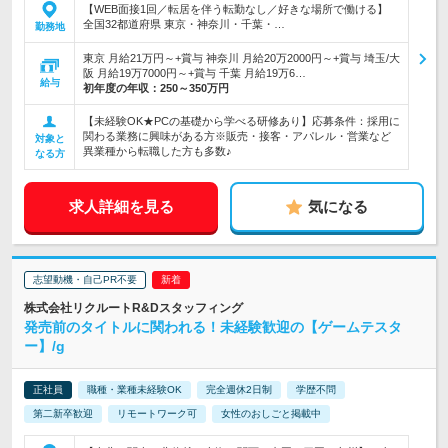
【WEB面接1回／転居を伴う転勤なし／好きな場所で働ける】
全国32都道府県 東京・神奈川・千葉・…
勤務地
東京 月給21万円～+賞与 神奈川 月給20万2000円～+賞与 埼玉/大
阪 月給19万7000円～+賞与 千葉 月給19万6…
給与
初年度の年収：
250～350万円
【未経験OK★PCの基礎から学べる研修あり】応募条件：採用に
関わる業務に興味がある方※販売・接客・アパレル・営業など
対象と
異業種から転職した方も多数♪
なる方
求人詳細を見る
気になる
志望動機・自己PR不要
株式会社リクルートR&Dスタッフィング
発売前のタイトルに関われる！未経験歓迎の【ゲームテスタ
ー】/g
正社員
職種・業種未経験OK
完全週休2日制
学歴不問
第二新卒歓迎
リモートワーク可
女性のおしごと掲載中