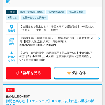
祝）
正社員
職種・業種未経験OK
完全週休2日制
第二新卒歓迎
転勤なし
女性のおしごと掲載中
【 全国各地で募集します！希望エリアで通勤可能 】 ▼転勤はあ
りません！ 〈 支店一覧 〉 札幌支…
勤務地
【関東(東京/千葉/神奈川/埼玉)】 月給29万1230円＋皆勤手当1万
円 【関西(大阪/京都/兵庫)】 月給29万13…
給与
初年度の年収：
300～1,200万円
【 20代～30代活躍中｜未経験採用｜第二新卒OK 】◆39歳以下
の方（※）◆高卒以上 ◆人柄・意欲重視の採用 <志望動機なし
対象と
OK＆面接時服装自由>
なる方
求人詳細を見る
気になる
株式会社EIGHTIST
仲間と楽しむ【ITエンジニア】◆スキル以上に想い重視の採