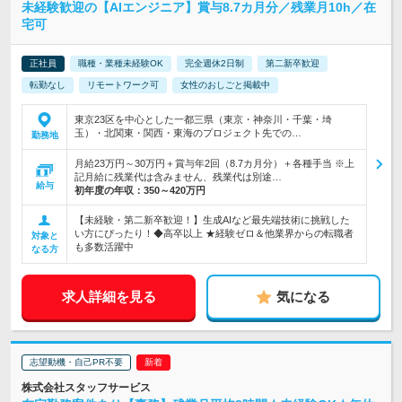
未経験歓迎の【AIエンジニア】賞与8.7カ月分／残業月10h／在
宅可
正社員
職種・業種未経験OK
完全週休2日制
第二新卒歓迎
転勤なし
リモートワーク可
女性のおしごと掲載中
東京23区を中心とした一都三県（東京・神奈川・千葉・埼
玉）・北関東・関西・東海のプロジェクト先での…
勤務地
月給23万円～30万円＋賞与年2回（8.7カ月分）＋各種手当 ※上
記月給に残業代は含みません、残業代は別途…
給与
初年度の年収：
350～420万円
【未経験・第二新卒歓迎！】生成AIなど最先端技術に挑戦した
い方にぴったり！◆高卒以上 ★経験ゼロ＆他業界からの転職者
対象と
も多数活躍中
なる方
求人詳細を見る
気になる
志望動機・自己PR不要
株式会社スタッフサービス