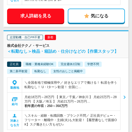
なる方
求人詳細を見る
気になる
志望動機・自己PR不要
株式会社テクノ・サービス
＜転勤なし＞検品・箱詰め・仕分けなどの【作業スタッフ】
正社員
職種・業種未経験OK
完全週休2日制
学歴不問
第二新卒歓迎
転勤なし
女性のおしごと掲載中
＼全国各地で積極採用中／ 好きなエリアで働ける！ 転居を伴う
転勤なし！ U・Iターン歓迎！ 全国に…
勤務地
月給18万円～28万円 【 東京／千葉／神奈川 】 月給23万円～28
万円 【 大阪／埼玉 】 月給21万円～26万円…
給与
初年度の年収：
250～350万円
＼スキル・経験・転職回数・ブランク不問／ 正社員デビュー・
フリーター・離職中・主婦(夫)も大歓迎！【履歴書なしで面接O
対象と
K】スグ働きたい方もぜひ♪
なる方