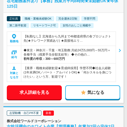
在宅勤務案件あり【事務】残業月平均8時間★未経験OK★年休
125日
正社員
職種・業種未経験OK
完全週休2日制
学歴不問
第二新卒歓迎
リモートワーク可
女性のおしごと掲載中
【転勤なし】北海道から九州まで46都道府県の各プロジェクト
先(★テレワーク実績あり) ★面接地エリ…
勤務地
◆東京・神奈川・千葉・埼玉勤務:月給24万5,000円～55万円＋
各種手当（残業手当全額支給等） ◆その他の…
給与
初年度の年収：
300～600万円
【業界・職種未経験歓迎★育成枠採用】学歴不問◆社会人経験
(1年未満OK／パート・アルバイトOK)★「何かスキルを身につ
対象と
けたい」という方、歓迎です！
なる方
求人詳細を見る
気になる
志望動機・自己PR不要
株式会社ワールドコーポレーション
女性活躍中のホワイト企業【管理事務】年賞与2回☆完休2日