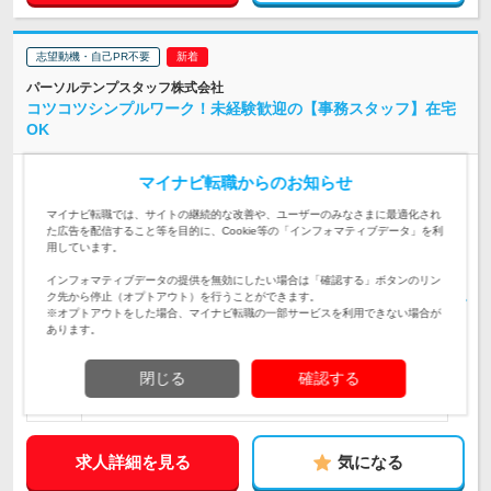
志望動機・自己PR不要
パーソルテンプスタッフ株式会社
コツコツシンプルワーク！未経験歓迎の【事務スタッフ】在宅
OK
正社員
職種・業種未経験OK
上場
完全週休2日制
マイナビ転職からのお知らせ
第二新卒歓迎
転勤なし
リモートワーク可
女性のおしごと掲載中
マイナビ転職では、サイトの継続的な改善や、ユーザーのみなさまに最適化され
た広告を配信すること等を目的に、Cookie等の「インフォマティブデータ」を利
【転勤なし！希望を踏まえて配属先を決定します◎】 東京、神
用しています。
奈川、埼玉、千葉、茨城、栃木、北海道、大…
勤務地
インフォマティブデータの提供を無効にしたい場合は「確認する」ボタンのリン
ク先から停止（オプトアウト）を行うことができます。
【東京】月給22万100円～＋賞与年2回 【神奈川】月給21万7,50
※オプトアウトをした場合、マイナビ転職の一部サービスを利用できない場合が
0円～＋賞与年2回 【埼玉・千葉】月給21万1,…
給与
あります。
初年度の年収：
239～296万円
【未経験大歓迎♪20代女性中心に活躍中】「自分一人で仕事を決
閉じる
確認する
めるのは不安」そんな方にはピッタリ！専属サポーターがしっ
対象と
かりフォローします★
なる方
求人詳細を見る
気になる