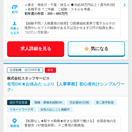
≪東京・神奈川・千葉・埼玉≫ ◆月給28万円以上＋賞与年2回
＋各種手当 ＊ご年齢、ご経験・スキルを考慮…
給与
初年度の年収：
350～480万円
【経験不問／人柄重視の採用】◎医療福祉業界で電子カルテの
使用やレセプトの経験がある方は活かせます◎ITの知識を身に
対象と
つけたい方歓迎♪
なる方
求人詳細を見る
気になる
志望動機・自己PR不要
株式会社スタッフサービス
在宅OK★お休みたっぷり【人事事務】初心者向けシンプルワー
ク♪
紹介予定派遣
職種・業種未経験OK
完全週休2日制
第二新卒歓迎
リモートワーク可
女性のおしごと掲載中
【転勤なし★駅チカ勤務★好きな場所で働ける】 全国各地の主
要都市（47都道府県） ※ご希望の勤務地…
勤務地