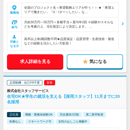
全国のプロジェクト先＜希望勤務エリアが叶う！＞ ★「希望エ
リアで働きたい」「U・Iターンしたい」な…
勤務地
月給30万円～55万円＋各種手当＋賞与年2回 ※経験やスキルな
どを考慮の上、当社規定により決定します。 …
給与
高卒以上/転職回数不問★品質保証・品質管理・生産技術・製造
対象と
などの経験を活かしたい方歓迎！
なる方
求人詳細を見る
気になる
志望動機・自己PR不要
株式会社スタッフサービス
在宅OK★学生の就活を支える【採用スタッフ】11月までに20
名採用
正社員
職種・業種未経験OK
完全週休2日制
第二新卒歓迎
転勤なし
リモートワーク可
女性のおしごと掲載中