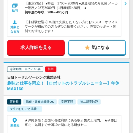
【東京23区】 ●時給 1700～2000円 ●派遣期間の月収例 メーカ
ー勤務／28万8000円（1日8時間×20日） ●…
給与
初年度の年収：
200～400万円
【未経験歓迎♪】転職で失敗したくない方におススメ！オフィス
ワークが初めての方もぜひご応募ください。充実のサポート体
対象と
制でお迎えします！
なる方
求人詳細を見る
気になる
志望動機・自己PR不要
日研トータルソーシング株式会社
趣味と仕事を両立！【ロボットのトラブルシュータ―】年休
MAX160
正社員
職種・業種未経験OK
学歴不問
第二新卒歓迎
女性のおしごと掲載中
★沖縄を除く全国46都道府県にある取引先の工場内。 ★研修は
東北～九州まで全国10カ所にある研修セ…
勤務地