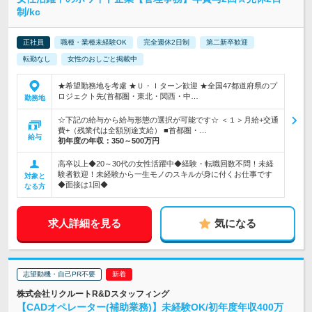
制/kc
正社員
職種・業種未経験OK
完全週休2日制
第二新卒歓迎
転勤なし
女性のおしごと掲載中
★希望勤務地を考慮 ★Ｕ・Ｉターン歓迎 ★全国47都道府県のプ
ロジェクト先(首都圏・東北・関西・中…
勤務地
☆下記の給与から給与形態の選択が可能です☆ ＜１＞月給+交通
費+（残業代は全額別途支給） ■首都圏・…
給与
初年度の年収：
350～500万円
高卒以上◆20～30代の女性活躍中◆経験・転職回数不問！未経
験者歓迎！未経験から一生モノのスキルが身に付くお仕事です
対象と
◆面接は1回◆
なる方
求人詳細を見る
気になる
志望動機・自己PR不要
株式会社リクルートR&Dスタッフィング
【CADオペレーター(補助業務)】未経験OK/初年度年収400万