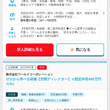
【東北・関東・北信越・東海・関西・中国・四国・九州】の全
国各エリアで募集中☆ ※勤務地考慮 ※IU…
勤務地
月給20.9万～44万円＋賞与（年2回） ※経験、能力、前給を考慮
し相談の上、決定します。 ※時間外手当支…
給与
初年度の年収：
317～700万円
【学歴不問／未経験・第二新卒歓迎】◆ゲーム業界での経験は
不要⇒「ゲームをする事が趣味」「好きを仕事にしたい」そん
対象と
な方はぜひ！★20～30代活躍中
なる方
求人詳細を見る
気になる
志望動機・自己PR不要
株式会社ワールドコーポレーション
ゼロから学べる研修【空間ディレクター】☆想定年収480万円
☆/kc
正社員
職種・業種未経験OK
完全週休2日制
学歴不問
第二新卒歓迎
転勤なし
女性のおしごと掲載中
★希望勤務地を考慮 ★Ｕ・Ｉターン歓迎 ★全国47都道府県のプ