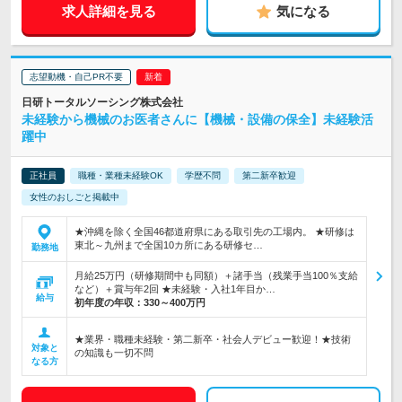
求人詳細を見る
気になる
志望動機・自己PR不要
日研トータルソーシング株式会社
未経験から機械のお医者さんに【機械・設備の保全】未経験活
躍中
正社員
職種・業種未経験OK
学歴不問
第二新卒歓迎
女性のおしごと掲載中
★沖縄を除く全国46都道府県にある取引先の工場内。 ★研修は
東北～九州まで全国10カ所にある研修セ…
勤務地
月給25万円（研修期間中も同額）＋諸手当（残業手当100％支給
など）＋賞与年2回 ★未経験・入社1年目か…
給与
初年度の年収：
330～400万円
★業界・職種未経験・第二新卒・社会人デビュー歓迎！★技術
対象と
の知識も一切不問
なる方