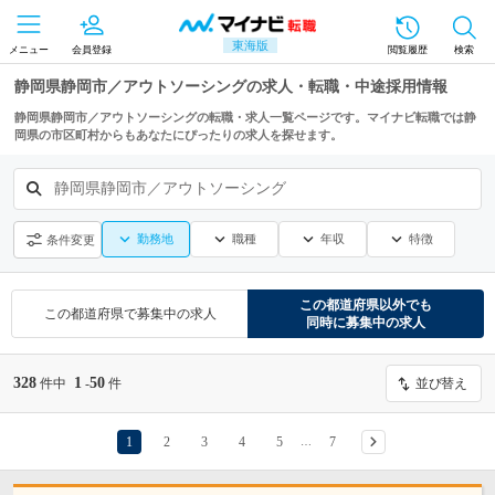
東海版
メニュー
会員登録
閲覧履歴
検索
静岡県静岡市／アウトソーシングの求人・転職・中途採用情報
静岡県静岡市／アウトソーシングの転職・求人一覧ページです。マイナビ転職では静
岡県の市区町村からもあなたにぴったりの求人を探せます。
静岡県静岡市／アウトソーシング
勤務地
職種
年収
特徴
条件変更
この都道府県
以外でも
この都道府県
で募集中の求人
同時に募集中の求人
328
1
50
件中
-
件
並び替え
1
2
3
4
5
7
…