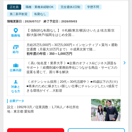
正社員
職種・業種未経験OK
完全週休2日制
学歴不問
第二新卒歓迎
転勤なし
情報更新日：2026/07/17 終了予定日：2026/09/03
【 強制的な転勤なし 】 ※札幌/東京/横浜/さいたま/名古屋/京
都/大阪/神戸/福岡をはじめ全国…
勤務地
月給25万5,000円～30万5,000円＋インセンティブ＋賞与＋通勤
交通費（月最大10万円まで） ※成果次第で随…
給与
初年度の年収：
350～1,000万円
《 高い知名度！業界大手 》■企業のオフィス&ビジネス課題を
サポート！経費削減や業務効率化につながる商品・サービスの
仕事内容
提案を通じて、困り事を解決
《 ポテンシャル採用｜20代～30代活躍中 》■45歳以下の方(※)
■将来のために稼ぎたい/新しい仕事にチャレンジしたい/成長で
対象と
きる環境がイイ…大歓迎
なる方
企業データ
設立：1992年3月／従業員数：1,736人／本社所在
地：東京都 愛知県