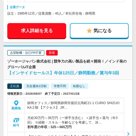
企業データ
設立：1985年12月／従業員数：45人／本社所在地：静岡県
求人詳細を見る
気になる
志望動機・自己PR不要
ゾーホージャパン株式会社 | 競争力の高い製品を続々開発！／インド発の
グローバルIT企業
【インサイドセールス】年休125日／静岡勤務／賞与年3回
正社員
完全週休2日制
学歴不問
転勤なし
情報更新日：2026/08/07 終了予定日：2027/01/28
静岡オフィス／静岡県静岡市葵区伝馬町21-1 CURIO SHIZUO
KA２階 【アクセス】 JR…
勤務地
月給30万円～38万円（一律手当含む） ＋諸手当＋賞与（年3
回） ※経験・スキル・年齢などを考慮して、決…
給与
初年度の年収：
525～665万円