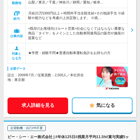
山梨／東京／千葉／神奈川／静岡／愛知／岐阜…
勤務地
月給21万5300円以上＋時間外手当全額支給+その他諸手当 ※経
験や能力などを考慮の上決定致します。 ※残…
給与
<既存のお客様向けルート営業>社会になくてはならない重要な
商品「タイヤ」をメインとした自動車関連用品の販売や施策の
仕事内容
提案など
★学歴・経験不問★普通自動車運転免許をお持ちの方
対象と
なる方
企業データ
設立：2009年7月／従業員数：2,500人／本社所在
地：東京都
求人詳細を見る
気になる
志望動機・自己PR不要
ピー・シー・エー株式会社 | #年休125日#残業月平均11.5h#賞与実績5ヶ