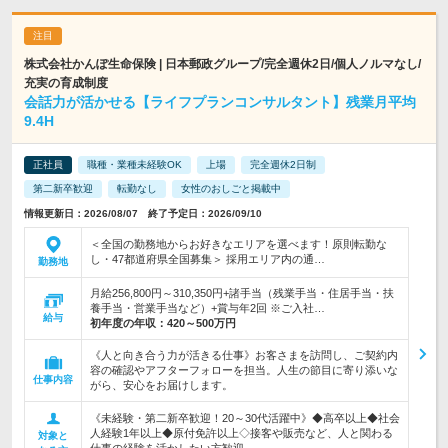
株式会社かんぽ生命保険 | 日本郵政グループ/完全週休2日/個人ノルマなし/
充実の育成制度
会話力が活かせる【ライフプランコンサルタント】残業月平均
9.4H
正社員
職種・業種未経験OK
上場
完全週休2日制
第二新卒歓迎
転勤なし
女性のおしごと掲載中
情報更新日：2026/08/07 終了予定日：2026/09/10
＜全国の勤務地からお好きなエリアを選べます！原則転勤な
し・47都道府県全国募集＞ 採用エリア内の通…
勤務地
月給256,800円～310,350円+諸手当（残業手当・住居手当・扶
養手当・営業手当など）+賞与年2回 ※ご入社…
給与
初年度の年収：
420～500万円
《人と向き合う力が活きる仕事》お客さまを訪問し、ご契約内
容の確認やアフターフォローを担当。人生の節目に寄り添いな
仕事内容
がら、安心をお届けします。
《未経験・第二新卒歓迎！20～30代活躍中》◆高卒以上◆社会
人経験1年以上◆原付免許以上◇接客や販売など、人と関わる
対象と