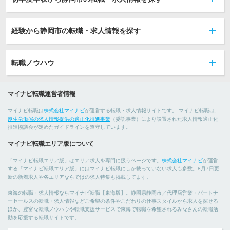
経験から静岡市の転職・求人情報を探す
転職ノウハウ
マイナビ転職運営者情報
マイナビ転職は
株式会社マイナビ
が運営する転職・求人情報サイトです。 マイナビ転職は、
厚生労働省の求人情報提供の適正化推進事業
（委託事業）により設置された求人情報適正化
推進協議会が定めたガイドラインを遵守しています。
マイナビ転職エリア版について
「マイナビ転職エリア版」はエリア求人を専門に扱うページです。
株式会社マイナビ
が運営
する「マイナビ転職エリア版」にはマイナビ転職にしか載っていない求人も多数。8月7日更
新の新着求人や各エリアならではの求人特集も掲載してます。
東海の転職・求人情報ならマイナビ転職【東海版】。静岡県静岡市／代理店営業・パートナ
ーセールスの転職・求人情報などご希望の条件やこだわりの仕事スタイルから求人を探せる
ほか、豊富な転職ノウハウや転職支援サービスで東海で転職を希望されるみなさんの転職活
動を応援する転職サイトです。