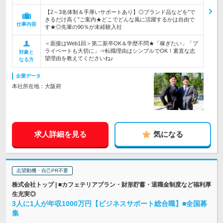
【2～3名体制＆手厚いサポートあり】◎ブランド品などを”で
きるだけ高く”ご案内★どこでどんな風に活躍するかは自由で
仕事内容
す★◎先輩の90％が未経験入社
＜面接はWeb1回＞第二新卒OK＆学歴不問★「稼ぎたい」「プ
ライベートも大切に」⇒転職理由はシンプルでOK！素直な志
対象と
望理由を教えてくださいね♪
なる方
企業データ
本社所在地：大阪府
求人詳細を見る
気になる
志望動機・自己PR不要
株式会社トップ | ■カフェテリアプラン・財形貯蓄・退職金制度など福利厚
生充実◎
3人に1人が年収1000万円【ビジネスサポート総合職】■全国募
集