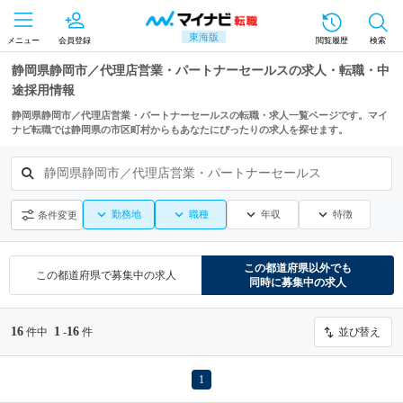
東海版
メニュー
会員登録
閲覧履歴
検索
静岡県静岡市／代理店営業・パートナーセールスの求人・転職・中
途採用情報
静岡県静岡市／代理店営業・パートナーセールスの転職・求人一覧ページです。マイ
ナビ転職では静岡県の市区町村からもあなたにぴったりの求人を探せます。
静岡県静岡市／代理店営業・パートナーセールス
勤務地
職種
年収
特徴
条件変更
この都道府県
以外でも
この都道府県
で募集中の求人
同時に募集中の求人
16
1
16
件中
-
件
並び替え
1