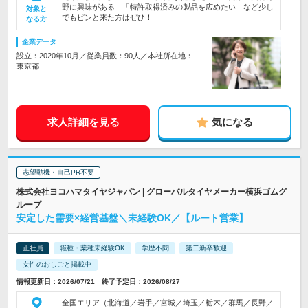
野に興味がある」「特許取得済みの製品を広めたい」など少し
対象と
でもピンと来た方はぜひ！
なる方
企業データ
設立：2020年10月／従業員数：90人／本社所在地：
東京都
求人詳細を見る
気になる
志望動機・自己PR不要
株式会社ヨコハマタイヤジャパン | グローバルタイヤメーカー横浜ゴムグ
ループ
安定した需要×経営基盤＼未経験OK／【ルート営業】
正社員
職種・業種未経験OK
学歴不問
第二新卒歓迎
女性のおしごと掲載中
情報更新日：2026/07/21 終了予定日：2026/08/27
全国エリア（北海道／岩手／宮城／埼玉／栃木／群馬／長野／