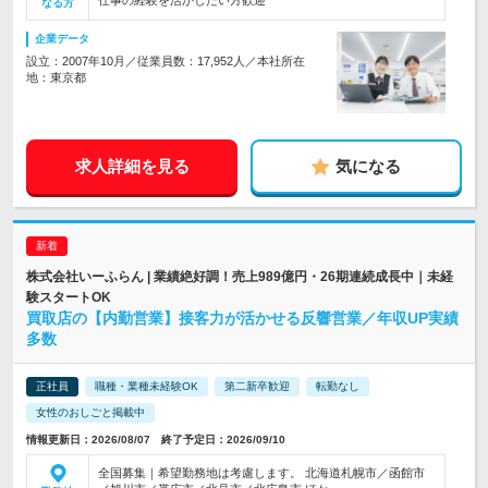
仕事の経験を活かしたい方歓迎
なる方
企業データ
設立：2007年10月／従業員数：17,952人／本社所在
地：東京都
求人詳細を見る
気になる
株式会社いーふらん | 業績絶好調！売上989億円・26期連続成長中｜未経
験スタートOK
買取店の【内勤営業】接客力が活かせる反響営業／年収UP実績
多数
正社員
職種・業種未経験OK
第二新卒歓迎
転勤なし
女性のおしごと掲載中
情報更新日：2026/08/07 終了予定日：2026/09/10
全国募集｜希望勤務地は考慮します。 北海道札幌市／函館市