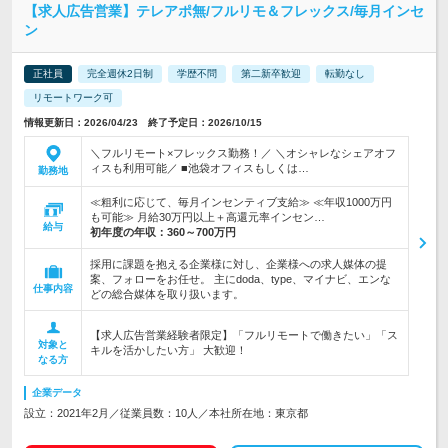
【求人広告営業】テレアポ無/フルリモ＆フレックス/毎月インセ
ン
正社員
完全週休2日制
学歴不問
第二新卒歓迎
転勤なし
リモートワーク可
情報更新日：2026/04/23 終了予定日：2026/10/15
＼フルリモート×フレックス勤務！／ ＼オシャレなシェアオフ
ィスも利用可能／ ■池袋オフィスもしくは…
勤務地
≪粗利に応じて、毎月インセンティブ支給≫ ≪年収1000万円
も可能≫ 月給30万円以上＋高還元率インセン…
給与
初年度の年収：
360～700万円
採用に課題を抱える企業様に対し、企業様への求人媒体の提
案、フォローをお任せ。 主にdoda、type、マイナビ、エンな
仕事内容
どの総合媒体を取り扱います。
【求人広告営業経験者限定】「フルリモートで働きたい」「ス
対象と
キルを活かしたい方」 大歓迎！
なる方
企業データ
設立：2021年2月／従業員数：10人／本社所在地：東京都