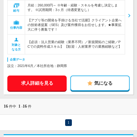
月給：260,000円～ ※年齢・経験・スキルを考慮し決定しま
す。 ※試用期間：3ヶ月（待遇変更なし）
給与
【アプリ等の開発を手掛ける当社で活躍】クライアント企業へ
の技術者提案（SES）及び案件獲得をお任せします。★事業拡
仕事内容
大に伴う募集です！
【必須：法人営業の経験（業界不問）／新規開拓のご経験／P
対象と
Cでの資料作成スキル】 【歓迎：人材業界での業務経験など】
なる方
企業データ
設立：2021年6月／本社所在地：静岡県
求人詳細を見る
気になる
16
1
16
件中
-
件
1