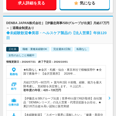
求人詳細を見る
気になる
DENBA JAPAN株式会社 | 【伊藤忠商事/SBIグループが出資】月給27万円
～｜退職金制度あり
◆未経験歓迎◆美容・ヘルスケア製品の【法人営業】年休120
日
正社員
職種・業種未経験OK
完全週休2日制
転勤なし
女性のおしごと掲載中
情報更新日：2026/07/31 終了予定日：2026/10/01
★転勤なし ★金沢・札幌・仙台・東京本社で積極採用中 ★全
国で募集中！ 【金沢営業所】 2026年…
勤務地
月給27万円～60万円 ＋ 賞与年2回 ※前職、経験、能力を最大
限考慮し、支給額を決定致します。 ※上記月…
給与
初年度の年収：
420～720万円
【伊藤忠＆SBIグループ出資｜世界49カ国で特許取得】自社製
品「DENBAシリーズ」の法人営業・代理店拡販をお任せ。★
仕事内容
累計20万台超＆高い認知と販売実績
【未経験歓迎】「スポーツ業界に貢献したい」「健康・美容分