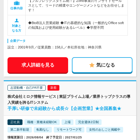
【フルフレックスタイム制！】Zoho事業のインサイドセール
スとして、リードの精査やエンゲージメントなどをお任せしま
仕事内容
す！
◆BtoB法人営業経験 ◆ITの基礎的な知識（一般的なOffice soft
対象と
の知識および使用経験があるレベル）◆学歴不問
なる方
企業データ
設立：2001年9月／従業員数：158人／本社所在地：神奈川県
求人詳細を見る
気になる
志望動機・自己PR不要
株式会社ミロク情報サービス | 東証プライム上場／業界トップクラスの導
入実績を誇るITシステム
手厚い研修で未経験から成長☆【企画営業】★全国募集★
正社員
職種・業種未経験OK
上場
完全週休2日制
第二新卒歓迎
転勤なし
リモートワーク可
女性のおしごと掲載中
情報更新日：2026/08/04 終了予定日：2027/01/25