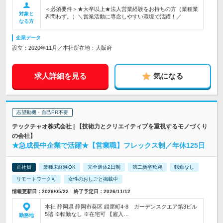
＜必須要件＞★大卒以上★法人営業経験をお持ちの方（業種業
対象と
界問わず。）＼営業活動に専念しやすい環境で活躍！／
なる方
企業データ
設立：2020年11月／本社所在地：大阪府
求人詳細を見る
気になる
志望動機・自己PR不要
テックチャオ株式会社 | 【技術力とクリエイティブを重視するモノづくり
の会社】
★急成長中企業で活躍★【営業職】フレックス制／年休125日
正社員
業種未経験OK
完全週休2日制
第二新卒歓迎
転勤なし
リモートワーク可
女性のおしごと掲載中
情報更新日：2026/05/22 終了予定日：2026/11/12
本社 静岡県 静岡市葵区 紺屋町4-8 ガーデンスクエア第3ビル
5階 ※転勤なし ※在宅可 【雇入…
勤務地