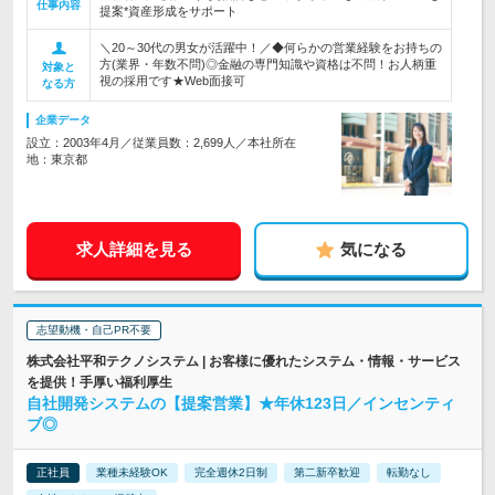
仕事内容
提案*資産形成をサポート
＼20～30代の男女が活躍中！／◆何らかの営業経験をお持ちの
方(業界・年数不問)◎金融の専門知識や資格は不問！お人柄重
対象と
視の採用です★Web面接可
なる方
企業データ
設立：2003年4月／従業員数：2,699人／本社所在
地：東京都
求人詳細を見る
気になる
志望動機・自己PR不要
株式会社平和テクノシステム | お客様に優れたシステム・情報・サービス
を提供！手厚い福利厚生
自社開発システムの【提案営業】★年休123日／インセンティ
ブ◎
正社員
業種未経験OK
完全週休2日制
第二新卒歓迎
転勤なし