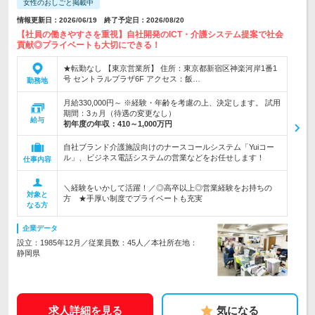
女性のおしごと掲載中
情報更新日：2026/06/19 終了予定日：2026/08/20
【社員の働きやすさを重視】自社開発のICT・介護システム提案で社会
貢献◎プライベートも大切にできる！
★転勤なし 【東京営業所】 住所：東京都新宿区神楽河岸1番1
号 セントラルプラザ6F アクセス：飯…
勤務地
月給330,000円～ ※経験・年齢を考慮の上、決定します。 試用
期間：3ヵ月（待遇の変更なし）
給与
初年度の年収：
410～1,000万円
自社ブランド介護施設向けのナースコールシステム「Yuiコー
ル」、ビジネス電話システムの営業などをお任せします！
仕事内容
＼経験をいかして活躍！／◎高卒以上◎営業経験をお持ちの
対象と
方 ★手厚い制度でプライベートも充実
なる方
企業データ
設立：1985年12月／従業員数：45人／本社所在地：
静岡県
求人詳細を見る
気になる