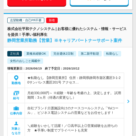
志望動機・自己PR不要
株式会社平和テクノシステム | お客様に優れたシステム・情報・サービス
を提供！手厚い福利厚生
静岡営業所勤務【営業】※キャリアパートナーサポート案件
正社員
業種未経験OK
完全週休2日制
第二新卒歓迎
転勤なし
女性のおしごと掲載中
情報更新日：2026/06/19 終了予定日：2026/10/12
★転勤なし 【静岡営業所】 住所：静岡県静岡市葵区鷹匠3-1-2
0サンパレス鷹匠201号 アクセス…
勤務地
月給330,000円～ ※経験・年齢を考慮の上、決定します。 試用
期間：3ヵ月（待遇の変更なし）
給与
自社ブランド介護施設向けのナースコールシステム「Yuiコー
ル」、ビジネス電話システムの営業などをお任せします！
仕事内容
＼経験をいかして活躍！／◎高卒以上◎営業経験をお持ちの
対象と
方 ★手厚い制度でプライベートも充実
なる方