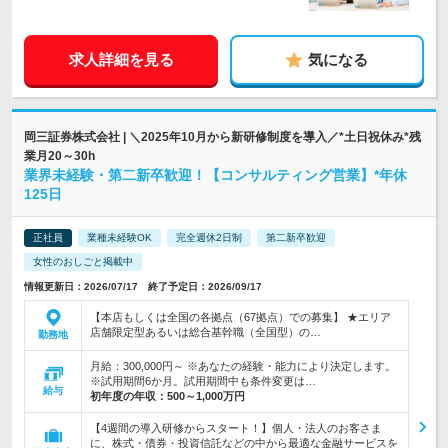
求人詳細を見る
気になる
岡三証券株式会社 | ＼2025年10月から新研修制度を導入／*土日祝休み*残
業月20～30h
業界未経験・第二新卒歓迎！【コンサルティング営業】*年休
125日
正社員
業種未経験OK
完全週休2日制
第二新卒歓迎
女性のおしごと掲載中
情報更新日：2026/07/17 終了予定日：2026/09/17
【本店もしくは全国の各拠点（67拠点）での募集】 ★エリア
店舗限定型あるいは総合基幹職（全国型）の…
勤務地
月給：300,000円～ ※あなたの経験・能力により決定します。
※試用期間6か月。試用期間中も条件変更は…
給与
初年度の年収：
500～1,000万円
【4週間の導入研修からスタート！】個人・法人のお客さま
に、株式・債券・投資信託などの中から最適な金融サービスを