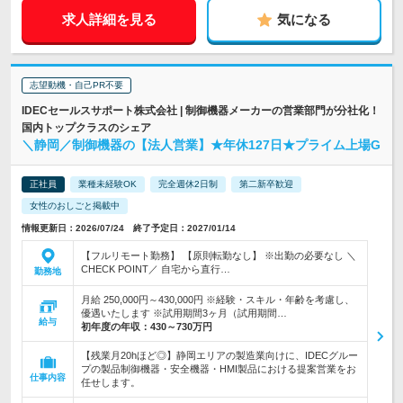
求人詳細を見る
気になる
志望動機・自己PR不要
IDECセールスサポート株式会社 | 制御機器メーカーの営業部門が分社化！
国内トップクラスのシェア
＼静岡／制御機器の【法人営業】★年休127日★プライム上場G
正社員
業種未経験OK
完全週休2日制
第二新卒歓迎
女性のおしごと掲載中
情報更新日：2026/07/24 終了予定日：2027/01/14
【フルリモート勤務】 【原則転勤なし】 ※出勤の必要なし ＼
CHECK POINT／ 自宅から直行…
勤務地
月給 250,000円～430,000円 ※経験・スキル・年齢を考慮し、
優遇いたします ※試用期間3ヶ月（試用期間…
給与
初年度の年収：
430～730万円
【残業月20hほど◎】静岡エリアの製造業向けに、IDECグルー
プの製品制御機器・安全機器・HMI製品における提案営業をお
仕事内容
任せします。