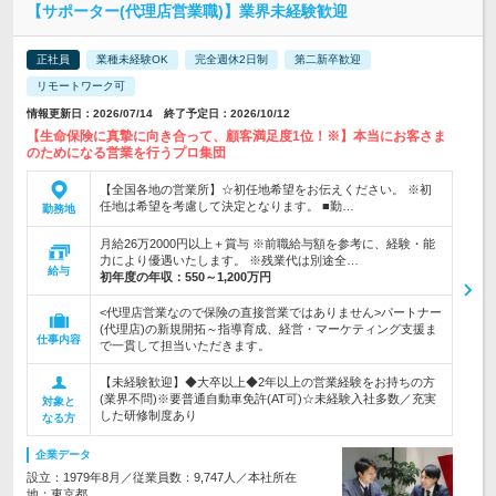
【サポーター(代理店営業職)】業界未経験歓迎
正社員
業種未経験OK
完全週休2日制
第二新卒歓迎
リモートワーク可
情報更新日：2026/07/14 終了予定日：2026/10/12
【生命保険に真摯に向き合って、顧客満足度1位！※】本当にお客さま
のためになる営業を行うプロ集団
【全国各地の営業所】☆初任地希望をお伝えください。 ※初
任地は希望を考慮して決定となります。 ■勤…
勤務地
月給26万2000円以上＋賞与 ※前職給与額を参考に、経験・能
力により優遇いたします。 ※残業代は別途全…
給与
初年度の年収：
550～1,200万円
<代理店営業なので保険の直接営業ではありません>パートナー
(代理店)の新規開拓～指導育成、経営・マーケティング支援ま
仕事内容
で一貫して担当いただきます。
【未経験歓迎】◆大卒以上◆2年以上の営業経験をお持ちの方
(業界不問)※要普通自動車免許(AT可)☆未経験入社多数／充実
対象と
した研修制度あり
なる方
企業データ
設立：1979年8月／従業員数：9,747人／本社所在
地：東京都