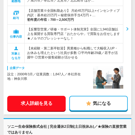
／旭川市／帯広市／北見市／北広島市 ほか…
勤務地
【店舗営業※全国転勤あり】 月給45万円以上+インセンティブ
内訳：基本給23万円＋秘密保持手当4万円＋…
給与
初年度の年収：
700～2,500万円
【反響型営業／研修・サポート体制充実】全国に1,940店舗以
上を展開する買取専門店「おたからや」で買取をお任せします
仕事内容
★ノルマのプレッシャーなし！
【未経験・第二新卒歓迎】異業種から転職して大幅収入UP・
お休みも増えたという社員が多数 ◎平均年齢29歳／若手が活
対象と
躍中 ◎営業や接客経験が活かせる
なる方
企業データ
設立：2000年3月／従業員数：1,847人／本社所在
地：神奈川県
求人詳細を見る
気になる
ソニー生命保険株式会社 | 完全週休2日制(土日祝休み)／★保険の直接営業
ではありません