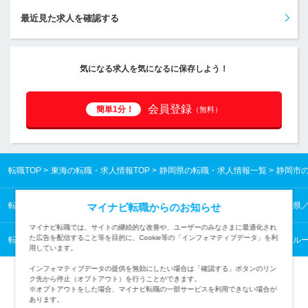
最近見た求人を確認する
気になる求人を気になるに保存しよう！
会員登録
簡単1分！
（無料）
転職TOP
東海の転職・求人情報TOP
静岡県の転職・求人情報一覧
静岡市
転職TOP
東海の転職・求人情報TOP
静岡県の転職・求人情報一覧
静岡県
マイナビ転職からのお知らせ
マイナビ転職では、サイトの継続的な改善や、ユーザーのみなさまに最適化され
た広告を配信すること等を目的に、Cookie等の「インフォマティブデータ」を利
転職TOP
営業から探す
営業の転職・求人情報一覧
営業・代理店営業・ル
用しています。
インフォマティブデータの提供を無効にしたい場合は「確認する」ボタンのリン
ク先から停止（オプトアウト）を行うことができます。
※オプトアウトをした場合、マイナビ転職の一部サービスを利用できない場合が
あります。
TOPページへ