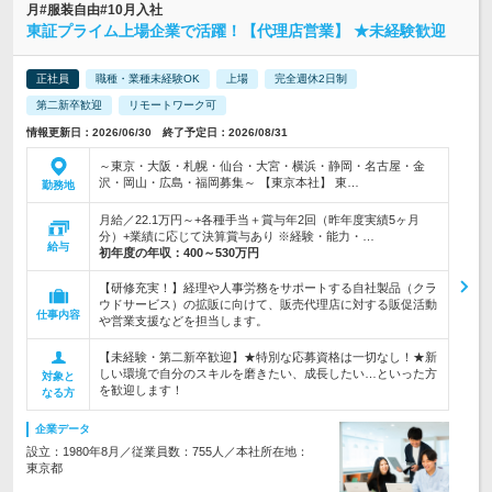
月#服装自由#10月入社
東証プライム上場企業で活躍！【代理店営業】 ★未経験歓迎
正社員
職種・業種未経験OK
上場
完全週休2日制
第二新卒歓迎
リモートワーク可
情報更新日：2026/06/30 終了予定日：2026/08/31
～東京・大阪・札幌・仙台・大宮・横浜・静岡・名古屋・金
沢・岡山・広島・福岡募集～ 【東京本社】 東…
勤務地
月給／22.1万円～+各種手当＋賞与年2回（昨年度実績5ヶ月
分）+業績に応じて決算賞与あり ※経験・能力・…
給与
初年度の年収：
400～530万円
【研修充実！】経理や人事労務をサポートする自社製品（クラ
ウドサービス）の拡販に向けて、販売代理店に対する販促活動
仕事内容
や営業支援などを担当します。
【未経験・第二新卒歓迎】★特別な応募資格は一切なし！★新
しい環境で自分のスキルを磨きたい、成長したい…といった方
対象と
を歓迎します！
なる方
企業データ
設立：1980年8月／従業員数：755人／本社所在地：
東京都