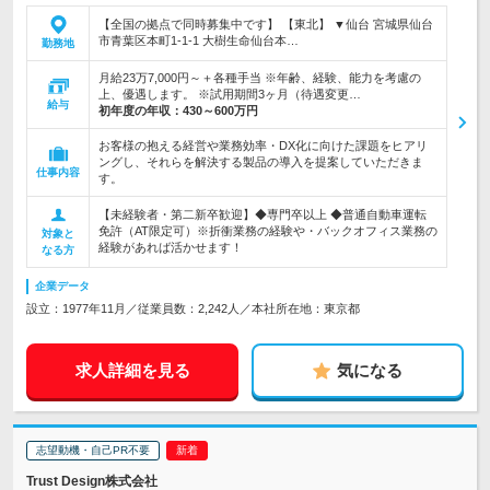
【全国の拠点で同時募集中です】 【東北】 ▼仙台 宮城県仙台
市青葉区本町1-1-1 大樹生命仙台本…
勤務地
月給23万7,000円～＋各種手当 ※年齢、経験、能力を考慮の
上、優遇します。 ※試用期間3ヶ月（待遇変更…
給与
初年度の年収：
430～600万円
お客様の抱える経営や業務効率・DX化に向けた課題をヒアリ
ングし、それらを解決する製品の導入を提案していただきま
仕事内容
す。
【未経験者・第二新卒歓迎】◆専門卒以上 ◆普通自動車運転
免許（AT限定可）※折衝業務の経験や・バックオフィス業務の
対象と
経験があれば活かせます！
なる方
企業データ
設立：1977年11月／従業員数：2,242人／本社所在地：東京都
求人詳細を見る
気になる
志望動機・自己PR不要
Trust Design株式会社