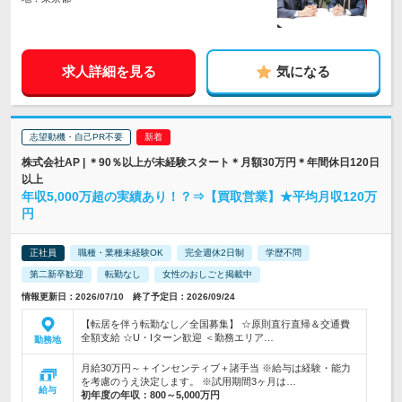
求人詳細を見る
気になる
志望動機・自己PR不要
株式会社AP | ＊90％以上が未経験スタート＊月額30万円＊年間休日120日
以上
年収5,000万超の実績あり！？⇒【買取営業】★平均月収120万
円
正社員
職種・業種未経験OK
完全週休2日制
学歴不問
第二新卒歓迎
転勤なし
女性のおしごと掲載中
情報更新日：2026/07/10 終了予定日：2026/09/24
【転居を伴う転勤なし／全国募集】 ☆原則直行直帰＆交通費
全額支給 ☆U・Iターン歓迎 ＜勤務エリア…
勤務地
月給30万円～＋インセンティブ＋諸手当 ※給与は経験・能力
を考慮のうえ決定します。 ※試用期間3ヶ月は…
給与
初年度の年収：
800～5,000万円