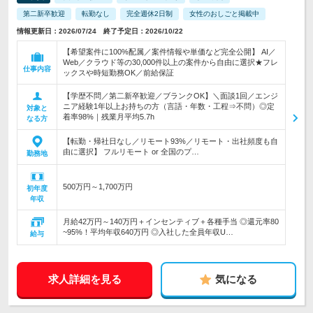
第二新卒歓迎
転勤なし
完全週休2日制
女性のおしごと掲載中
情報更新日：2026/07/24 終了予定日：2026/10/22
【希望案件に100%配属／案件情報や単価など完全公開】 AI／
Web／クラウド等の30,000件以上の案件から自由に選択★フレ
仕事内容
ックスや時短勤務OK／前給保証
【学歴不問／第二新卒歓迎／ブランクOK】＼面談1回／エンジ
ニア経験1年以上お持ちの方（言語・年数・工程⇒不問）◎定
対象と
着率98%｜残業月平均5.7h
なる方
【転勤・帰社日なし／リモート93%／リモート・出社頻度も自
由に選択】 フルリモート or 全国のプ…
勤務地
500万円～1,700万円
初年度
年収
月給42万円～140万円＋インセンティブ＋各種手当 ◎還元率80
~95%！平均年収640万円 ◎入社した全員年収U…
給与
求人詳細を見る
気になる