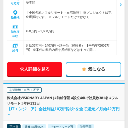
歴不問
なる方
【全国各地／フルリモート・在宅勤務】 ※プロジェクトは完
全選択制です。 ※フルリモートだけではなく…
勤務地
450万円～1,680万円
初年度
年収
月給38万円～140万円＋諸手当（経験者） 【平均年収603万
円】 ※案件の契約内容や昇給額などはすべて開…
給与
求人詳細を見る
気になる
志望動機・自己PR不要
株式会社VISIONARY JAPAN | #前給保証 #設立4年で社員数381名 #フル
リモート #年休131日
【ITエンジニア】会社利益10万円以外を全て還元／月給42万円
～
正社員
業種未経験OK
リモートワーク可
学歴不問