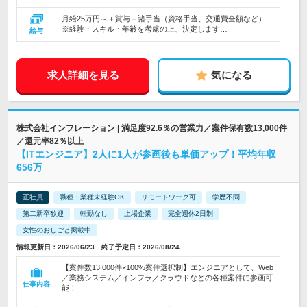
月給25万円～＋賞与＋諸手当（資格手当、交通費全額など）
※経験・スキル・年齢を考慮の上、決定します…
給与
求人詳細を見る
気になる
株式会社インフレーション | 満足度92.6％の営業力／案件保有数13,000件
／還元率82％以上
【ITエンジニア】2人に1人が参画後も単価アップ！平均年収
656万
正社員
職種・業種未経験OK
リモートワーク可
学歴不問
第二新卒歓迎
転勤なし
上場企業
完全週休2日制
女性のおしごと掲載中
情報更新日：2026/06/23 終了予定日：2026/08/24
【案件数13,000件×100%案件選択制】エンジニアとして、Web
／業務システム／インフラ／クラウドなどの各種案件に参画可
仕事内容
能！