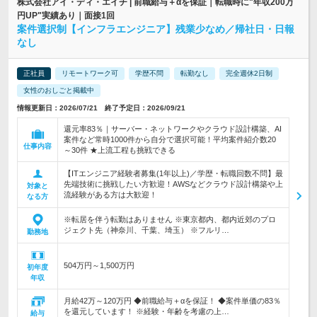
株式会社アイ・ディ・エイチ | 前職給与＋αを保証｜転職時に"年収200万
円UP"実績あり｜面接1回
案件選択制【インフラエンジニア】残業少なめ／帰社日・日報
なし
正社員
リモートワーク可
学歴不問
転勤なし
完全週休2日制
女性のおしごと掲載中
情報更新日：2026/07/21 終了予定日：2026/09/21
還元率83％｜サーバー・ネットワークやクラウド設計構築、AI
案件など常時1000件から自分で選択可能！平均案件紹介数20
仕事内容
～30件 ★上流工程も挑戦できる
【ITエンジニア経験者募集(1年以上)／学歴・転職回数不問】最
先端技術に挑戦したい方歓迎！AWSなどクラウド設計構築や上
対象と
流経験がある方は大歓迎！
なる方
※転居を伴う転勤はありません ※東京都内、都内近郊のプロ
ジェクト先（神奈川、千葉、埼玉） ※フルリ…
勤務地
504万円～1,500万円
初年度
年収
月給42万～120万円 ◆前職給与＋αを保証！ ◆案件単価の83％
を還元しています！ ※経験・年齢を考慮の上…
給与