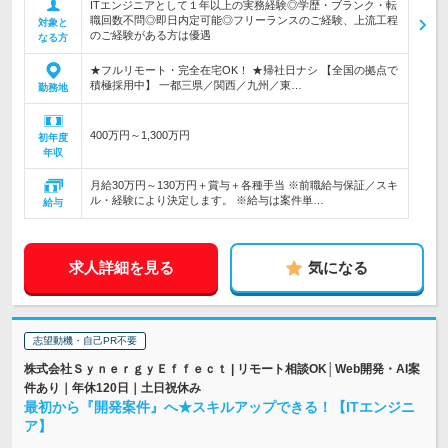
ITエンジニアとして１年以上の実務経験◎学歴・ブランク・転
職回数不問◎即日内定可能◎フリーランスのご経験、上流工程
対象と
のご経験がある方は優遇
なる方
★フルリモート・完全在宅OK！ ★帰社日ナシ 【全国の拠点で
積極採用中】 一都三県／関西／九州／東…
勤務地
400万円～1,300万円
初年度
年収
月給30万円～130万円＋賞与＋各種手当 ※前職給与保証／スキ
ル・経験により決定します。 ※給与は案件単…
給与
求人詳細を見る
気になる
志望動機・自己PR不要
株式会社ＳｙｎｅｒｇｙＥｆｆｅｃｔ | リモート相談OK│Web開発・AI案
件あり｜年休120日｜土日祝休み
最初から『開発案件』へ★スキルアップできる！【ITエンジニ
ア】