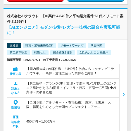
株式会社AIクラウド | 【AI案件:4,849件／平均紹介案件:61件／リモート案
件:3,169件】
【AIエンジニア】モダン技術×レガシー技術の融合を実現可能
に！
正社員
職種・業種未経験OK
リモートワーク可
学歴不問
第二新卒歓迎
転勤なし
完全週休2日制
女性のおしごと掲載中
情報更新日：2026/07/21 終了予定日：2026/08/20
【国内最大級のAI案件数：4,849件】独自のAIマッチングモデ
ルでスキル・条件・適性に合った案件をご紹介！
仕事内容
【第二新卒・ブランクOK】文理・学歴不問／1年以上のエンジ
ニア経験がある方(開発・インフラ・行程・言語一切不問) ◆AI
対象と
案件への参画経験
なる方
【全国各地／フルリモート・在宅勤務】 東京、名古屋、大
阪、福岡を中心とした全国のプロジェクトにアサ…
勤務地
450万円～1,680万円
初年度
年収