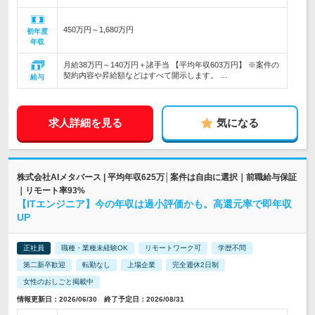
450万円～1,680万円
初年度
年収
月給38万円～140万円＋諸手当 【平均年収603万円】 ※案件の
契約内容や昇給額などはすべて開示します。 …
給与
求人詳細を見る
気になる
株式会社AIメタバース | 平均年収625万│案件は自由に選択｜前職給与保証
｜リモート率93%
【ITエンジニア】今の年収は過小評価かも。高還元率で即年収
UP
正社員
職種・業種未経験OK
リモートワーク可
学歴不問
第二新卒歓迎
転勤なし
上場企業
完全週休2日制
女性のおしごと掲載中
情報更新日：2026/06/30 終了予定日：2026/08/31