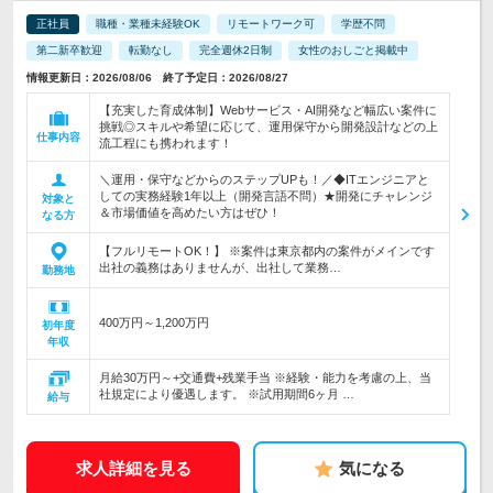
正社員
職種・業種未経験OK
リモートワーク可
学歴不問
第二新卒歓迎
転勤なし
完全週休2日制
女性のおしごと掲載中
情報更新日：2026/08/06 終了予定日：2026/08/27
【充実した育成体制】Webサービス・AI開発など幅広い案件に
挑戦◎スキルや希望に応じて、運用保守から開発設計などの上
仕事内容
流工程にも携われます！
＼運用・保守などからのステップUPも！／◆ITエンジニアと
しての実務経験1年以上（開発言語不問）★開発にチャレンジ
対象と
＆市場価値を高めたい方はぜひ！
なる方
【フルリモートOK！】 ※案件は東京都内の案件がメインです
出社の義務はありませんが、出社して業務…
勤務地
400万円～1,200万円
初年度
年収
月給30万円～+交通費+残業手当 ※経験・能力を考慮の上、当
社規定により優遇します。 ※試用期間6ヶ月 …
給与
求人詳細を見る
気になる