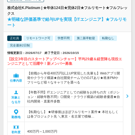
株式会社K.Platinum | ★年休124日★完休2日★フルリモート★フルフレッ
クス
★明確な評価基準で給与UPを実現【ITエンジニア】★フルリモ
ート
正社員
リモートワーク可
学歴不問
第二新卒歓迎
転勤なし
完全週休2日制
情報更新日：2026/07/17 終了予定日：2026/10/15
【設立3年目のスタートアップベンチャー】平均29歳＆経営陣も現役エ
ンジニアとして活躍中！新メンバー募集
【前職から年収400万円以上UP実現した先輩も】Webアプリ開
発やクラウド構築★自社開発チームでのOJTあり★将来PMや
仕事内容
フリーなど様々なキャリアを選べる
【年数不問】ITエンジニアとしての経験をお持ちの方（ポジシ
ョン・経験年数不問）◎開発・クラウド構築の経験者優遇★自
対象と
社内開発・直案件多数
なる方
【転勤なし】 ★研修後はほぼフルリモート案件★ 本社もしく
は各プロジェクト先 ＼東京・名古屋で積極…
勤務地
400万円～1,000万円
初年度