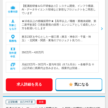
【配属前研修＆OJT研修あり】システム開発、インフラ構築、
AI・データサイエンス領域など多彩なプロジェクトをご用意し
仕事内容
ています
★10名以上の積極採用中★【高卒以上／職種・業種未経験、第
二新卒歓迎】◎意欲重視の採用！エンジニアとして成長したい
対象と
方を歓迎いたします
なる方
東京23区を中心とした一都三県（東京・神奈川・千葉・埼
玉）・北関東・関西・東海のプロジェクト先での…
勤務地
350万円～420万円
初年度
年収
月給23万円～30万円＋賞与年2回（8.7カ月分）＋各種手当 ※
上記月給に残業代は含みません、残業代は別途…
給与
求人詳細を見る
気になる
志望動機・自己PR不要