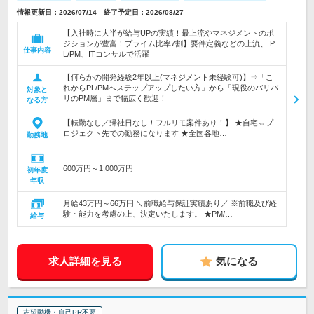
情報更新日：2026/07/14 終了予定日：2026/08/27
【入社時に大半が給与UPの実績！最上流やマネジメントのポ
ジションが豊富！プライム比率7割】要件定義などの上流、 P
仕事内容
L/PM、ITコンサルで活躍
【何らかの開発経験2年以上(マネジメント未経験可)】⇒「こ
れからPL/PMへステップアップしたい方」から「現役のバリバ
対象と
リのPM層」まで幅広く歓迎！
なる方
【転勤なし／帰社日なし！フルリモ案件あり！】 ★自宅⇔プ
ロジェクト先での勤務になります ★全国各地…
勤務地
600万円～1,000万円
初年度
年収
月給43万円～66万円 ＼前職給与保証実績あり／ ※前職及び経
験・能力を考慮の上、決定いたします。 ★PM/…
給与
求人詳細を見る
気になる
志望動機・自己PR不要