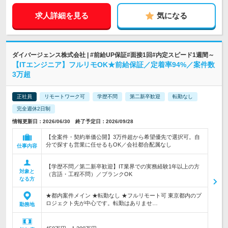
求人詳細を見る
気になる
ダイバージェンス株式会社 | #前給UP保証#面接1回#内定スピード1週間～
【ITエンジニア】フルリモOK★前給保証／定着率94%／案件数
3万超
正社員
リモートワーク可
学歴不問
第二新卒歓迎
転勤なし
完全週休2日制
情報更新日：2026/06/30 終了予定日：2026/09/28
【全案件・契約単価公開】3万件超から希望優先で選択可。自
分で探すも営業に任せるもOK／会社都合配属なし
仕事内容
【学歴不問／第二新卒歓迎】IT業界での実務経験1年以上の方
対象と
（言語・工程不問）／ブランクOK
なる方
★都内案件メイン ★転勤なし ★フルリモート可 東京都内のプ
ロジェクト先が中心です。転勤はありませ…
勤務地