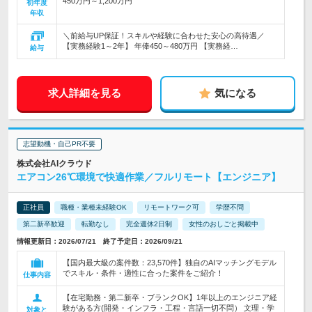
450万円～1,200万円
初年度
年収
＼前給与UP保証！スキルや経験に合わせた安心の高待遇／
【実務経験1～2年】 年俸450～480万円 【実務経…
給与
求人詳細を見る
気になる
志望動機・自己PR不要
株式会社AIクラウド
エアコン26℃環境で快適作業／フルリモート【エンジニア】
正社員
職種・業種未経験OK
リモートワーク可
学歴不問
第二新卒歓迎
転勤なし
完全週休2日制
女性のおしごと掲載中
情報更新日：2026/07/21 終了予定日：2026/09/21
【国内最大級の案件数：23,570件】独自のAIマッチングモデル
でスキル・条件・適性に合った案件をご紹介！
仕事内容
【在宅勤務・第二新卒・ブランクOK】1年以上のエンジニア経
験がある方(開発・インフラ・工程・言語一切不問） 文理・学
対象と