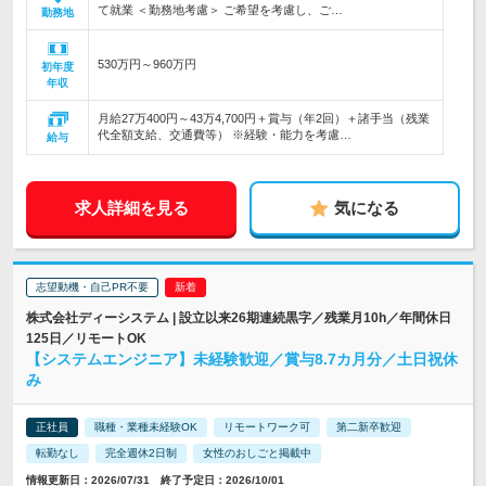
て就業 ＜勤務地考慮＞ ご希望を考慮し、ご…
勤務地
530万円～960万円
初年度
年収
月給27万400円～43万4,700円＋賞与（年2回）＋諸手当（残業
代全額支給、交通費等） ※経験・能力を考慮…
給与
求人詳細を見る
気になる
志望動機・自己PR不要
株式会社ディーシステム | 設立以来26期連続黒字／残業月10h／年間休日
125日／リモートOK
【システムエンジニア】未経験歓迎／賞与8.7カ月分／土日祝休
み
正社員
職種・業種未経験OK
リモートワーク可
第二新卒歓迎
転勤なし
完全週休2日制
女性のおしごと掲載中
情報更新日：2026/07/31 終了予定日：2026/10/01