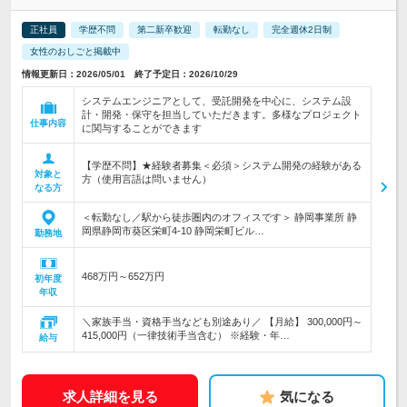
正社員
学歴不問
第二新卒歓迎
転勤なし
完全週休2日制
女性のおしごと掲載中
情報更新日：2026/05/01 終了予定日：2026/10/29
システムエンジニアとして、受託開発を中心に、システム設
計・開発・保守を担当していただきます。多様なプロジェクト
仕事内容
に関与することができます
【学歴不問】★経験者募集＜必須＞システム開発の経験がある
対象と
方（使用言語は問いません）
なる方
＜転勤なし／駅から徒歩圏内のオフィスです＞ 静岡事業所 静
岡県静岡市葵区栄町4-10 静岡栄町ビル…
勤務地
468万円～652万円
初年度
年収
＼家族手当・資格手当なども別途あり／ 【月給】 300,000円～
415,000円（一律技術手当含む） ※経験・年…
給与
求人詳細を見る
気になる