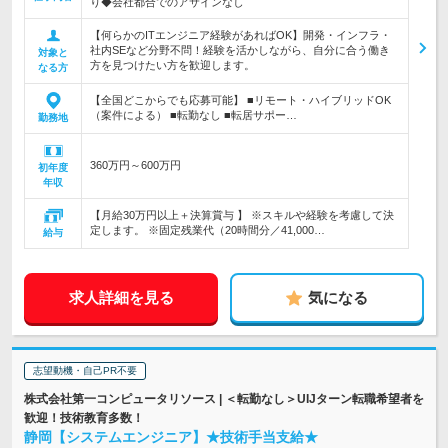
り◆会社都合でのアサインなし
【何らかのITエンジニア経験があればOK】開発・インフラ・
社内SEなど分野不問！経験を活かしながら、自分に合う働き
対象と
方を見つけたい方を歓迎します。
なる方
【全国どこからでも応募可能】 ■リモート・ハイブリッドOK
（案件による） ■転勤なし ■転居サポー…
勤務地
360万円～600万円
初年度
年収
【月給30万円以上＋決算賞与 】 ※スキルや経験を考慮して決
定します。 ※固定残業代（20時間分／41,000…
給与
求人詳細を見る
気になる
志望動機・自己PR不要
株式会社第一コンピュータリソース | ＜転勤なし＞UIJターン転職希望者を
歓迎！技術教育多数！
静岡【システムエンジニア】★技術手当支給★