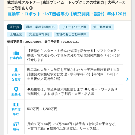
株式会社アルトナー | 東証プライム｜トップクラスの技術力｜大手メーカ
ーと取引あり◎
自動車・ロボット・IoT機器等の【研究開発・設計】年休126日
正社員
職種・業種未経験OK
リモートワーク可
第二新卒歓迎
上場企業
完全週休2日制
女性のおしごと掲載中
情報更新日：2026/08/04 終了予定日：2026/09/21
【研修からスタート！学んだ知識を活かせる】ソフトウェア・
機械・電気電子のいずれかの分野で研究開発業務をメインにお
仕事内容
任せします
理工系の大学・大学院を卒業された方⇒実務未経験歓迎！※設
計開発の実務経験者は文理・学部学科不問【年間休日126日／
対象と
土日祝休／賞与年2回】
なる方
◆勤務地は、希望を最大限配慮します ◆リモートワークあり
※配属先による 横浜・宇都宮・大阪・名古屋…
勤務地
530万円～1,200万円
初年度
年収
月給30万3000円～64万3000円＋諸手当（付加賃金手当など）
＋賞与年2回 ★残業代は別途支給。サービス残…
給与