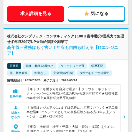
求人詳細を見る
気になる
株式会社ケンブリッジ・コンサルティング | 100％案件選択×営業力で無理
せず年収200万UP☆前給保証☆副業可
高年収＝激務はもう古い！年収も自由も叶える【ITエンジニ
ア】
正社員
職種・業種未経験OK
リモートワーク可
学歴不問
第二新卒歓迎
転勤なし
完全週休2日制
女性のおしごと掲載中
情報更新日：2026/07/29 終了予定日：2026/09/14
【キャリアも働き方も自分で選ぶ！】クラウド・ネットワー
ク・サーバーなど幅広い領域のPJから選択可能です★取引社数
仕事内容
3000社以上★案件紹介数平均50件
【面接はカジュアルに♪まずは気軽にご応募ください】■第二新
卒歓迎■ITエンジニアとしての実務経験がある方(1年以上／ジ
対象と
ャンル・工程・技術不問)
なる方
【東京・神奈川・埼玉・千葉・大阪・愛知・福岡】を中心に、
全国のクライアント案件にて募集 【フルリモ…
勤務地