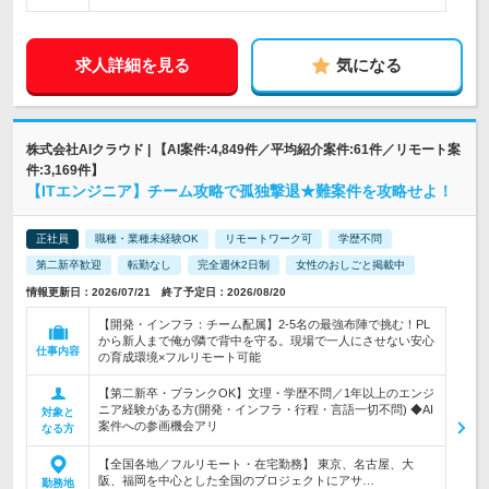
求人詳細を見る
気になる
株式会社AIクラウド | 【AI案件:4,849件／平均紹介案件:61件／リモート案
件:3,169件】
【ITエンジニア】チーム攻略で孤独撃退★難案件を攻略せよ！
正社員
職種・業種未経験OK
リモートワーク可
学歴不問
第二新卒歓迎
転勤なし
完全週休2日制
女性のおしごと掲載中
情報更新日：2026/07/21 終了予定日：2026/08/20
【開発・インフラ：チーム配属】2-5名の最強布陣で挑む！PL
から新人まで俺が隣で背中を守る。現場で一人にさせない安心
仕事内容
の育成環境×フルリモート可能
【第二新卒・ブランクOK】文理・学歴不問／1年以上のエンジ
ニア経験がある方(開発・インフラ・行程・言語一切不問) ◆AI
対象と
案件への参画機会アリ
なる方
【全国各地／フルリモート・在宅勤務】 東京、名古屋、大
阪、福岡を中心とした全国のプロジェクトにアサ…
勤務地