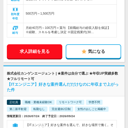
500万円～1,500万円
初年度
年収
月給40万円～100万円＋賞与 【前職給与の総収入額を保証】
※経験、スキルを考慮し決定 ※固定残業代(30…
給与
求人詳細を見る
気になる
株式会社カンゲンエージェント | ★案件は自分で選ぶ ★年収UP実績多数
★フルリモート可
【ITエンジニア】好きな案件選んだだけなのに年収まで上がっ
た件
正社員
職種・業種未経験OK
リモートワーク可
学歴不問
第二新卒歓迎
転勤なし
完全週休2日制
女性のおしごと掲載中
情報更新日：2026/07/24 終了予定日：2026/09/24
【ITエンジニア】好きな案件を選んで、好きな場所で働く。そ