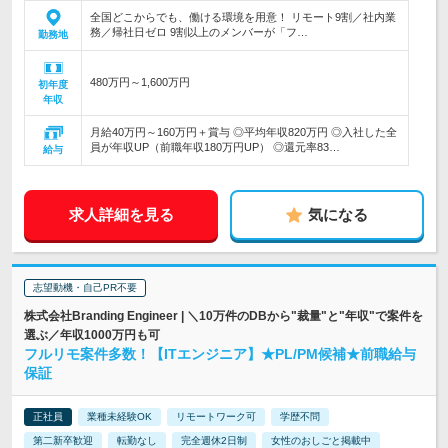
全国どこからでも、働ける環境を用意！ リモート9割／社内業
務／帰社日ゼロ 9割以上のメンバーが「フ…
勤務地
480万円～1,600万円
初年度
年収
月給40万円～160万円＋賞与 ◎平均年収820万円 ◎入社した全
員が年収UP（前職年収180万円UP） ◎還元率83…
給与
求人詳細を見る
気になる
志望動機・自己PR不要
株式会社Branding Engineer | ＼10万件のDBから"裁量"と"年収"で案件を
選ぶ／年収1000万円も可
フルリモ案件多数！【ITエンジニア】★PL/PM候補★前職給与
保証
正社員
業種未経験OK
リモートワーク可
学歴不問
第二新卒歓迎
転勤なし
完全週休2日制
女性のおしごと掲載中