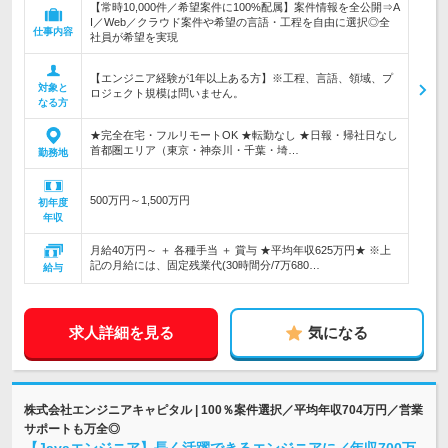
【常時10,000件／希望案件に100%配属】案件情報を全公開⇒A
I／Web／クラウド案件や希望の言語・工程を自由に選択◎全
仕事内容
社員が希望を実現
【エンジニア経験が1年以上ある方】※工程、言語、領域、プ
対象と
ロジェクト規模は問いません。
なる方
★完全在宅・フルリモートOK ★転勤なし ★日報・帰社日なし
首都圏エリア（東京・神奈川・千葉・埼…
勤務地
500万円～1,500万円
初年度
年収
月給40万円～ ＋ 各種手当 ＋ 賞与 ★平均年収625万円★ ※上
記の月給には、固定残業代(30時間分/7万680…
給与
求人詳細を見る
気になる
株式会社エンジニアキャピタル | 100％案件選択／平均年収704万円／営業
サポートも万全◎