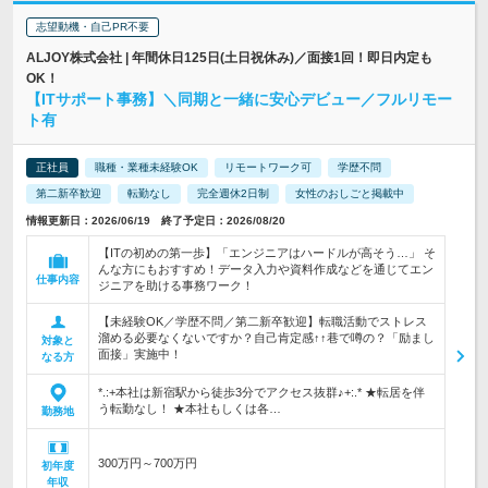
志望動機・自己PR不要
ALJOY株式会社 | 年間休日125日(土日祝休み)／面接1回！即日内定も
OK！
【ITサポート事務】＼同期と一緒に安心デビュー／フルリモー
ト有
正社員
職種・業種未経験OK
リモートワーク可
学歴不問
第二新卒歓迎
転勤なし
完全週休2日制
女性のおしごと掲載中
情報更新日：2026/06/19 終了予定日：2026/08/20
【ITの初めの第一歩】「エンジニアはハードルが高そう…」 そ
んな方にもおすすめ！データ入力や資料作成などを通じてエン
仕事内容
ジニアを助ける事務ワーク！
【未経験OK／学歴不問／第二新卒歓迎】転職活動でストレス
溜める必要なくないですか？自己肯定感↑↑巷で噂の？「励まし
対象と
面接」実施中！
なる方
*.:+本社は新宿駅から徒歩3分でアクセス抜群♪+:.* ★転居を伴
う転勤なし！ ★本社もしくは各…
勤務地
300万円～700万円
初年度
年収