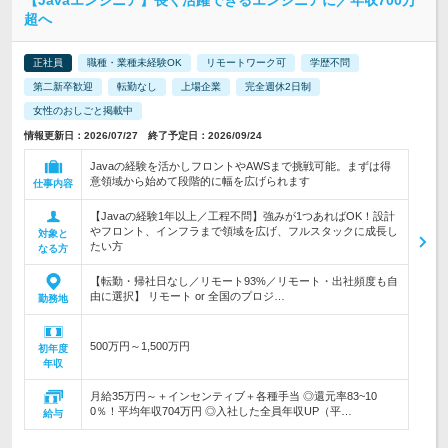
【Javaエンジニア】長く活躍できるエンジニアに／年収700万
超へ
正社員
職種・業種未経験OK
リモートワーク可
学歴不問
第二新卒歓迎
転勤なし
上場企業
完全週休2日制
女性のおしごと掲載中
情報更新日：2026/07/27 終了予定日：2026/09/24
Javaの経験を活かしフロントやAWSまで挑戦可能。まずは得
意領域から始めて段階的に幅を広げられます
仕事内容
【Javaの経験1年以上／工程不問】強みが1つあればOK！設計
やフロント、インフラまで領域を広げ、フルスタックに成長し
対象と
たい方
なる方
【転勤・帰社日なし／リモート93%／リモート・出社頻度も自
由に選択】 リモート or 全国のプロジ…
勤務地
500万円～1,500万円
初年度
年収
月給35万円～＋インセンティブ＋各種手当 ◎還元率83~10
0％！平均年収704万円 ◎入社した全員年収UP（平…
給与