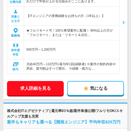
れだけで年収が上がる仕組みがここにあります。
仕事内容
【ITエンジニアの実務経験をお持ちの方（1年以上）】
対象と
なる方
★フルリモート可！100％希望案件に配属！ 90%以上の方が
「フルリモート」または「リモート＆出社…
勤務地
500万円～1,200万円
初年度
年収
月給40万円～110万円+賞与年1回(経験者) ※案件の契約内容や
昇給、賞与額はすべて開示。 ※経験・能力な…
給与
求人詳細を見る
気になる
株式会社ITエグゼクティブ | 還元率83％超/案件単価公開/フルリモOK/スキ
ルアップ支援も充実
案件もキャリアも選べる【開発エンジニア】平均年収820万円