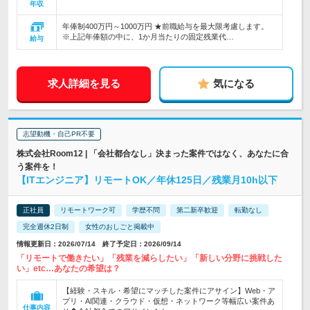
年収
年俸制400万円～1000万円 ★前職給与を最大限考慮します。
※上記年俸額の中に、1か月当たりの固定残業代…
給与
求人詳細を見る
気になる
志望動機・自己PR不要
株式会社Room12 | 「会社都合なし」決まった案件ではなく、あなたに合
う案件を！
【ITエンジニア】リモートOK／年休125日／残業月10h以下
正社員
リモートワーク可
学歴不問
第二新卒歓迎
転勤なし
完全週休2日制
女性のおしごと掲載中
情報更新日：2026/07/14 終了予定日：2026/09/14
「リモートで働きたい」「残業を減らしたい」「新しい分野に挑戦した
い」etc…あなたの希望は？
【経験・スキル・希望にマッチした案件にアサイン】Web・ア
プリ・AI関連・クラウド・仮想・ネットワーク等幅広い案件あ
仕事内容