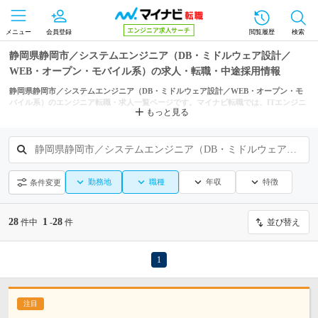
メニュー
会員登録
閲覧履歴
検索
静岡県静岡市／システムエンジニア（DB・ミドルウェア設計／
WEB・オープン・モバイル系）の求人・転職・中途採用情報
静岡県静岡市／システムエンジニア（DB・ミドルウェア設計／WEB・オープン・モ
バイル系）のエンジニア転職・求人一覧ページです。マイナビ転職では、ITエンジニ
もっと見る
アの転職・求人情報を静岡県の市区町村からも探せます。
静岡県静岡市／システムエンジニア（DB・ミドルウェア設計／WEB・オープン・モバイル系）
勤務地
職種
年収
特徴
条件変更
28
1
28
件中
-
件
並び替え
1