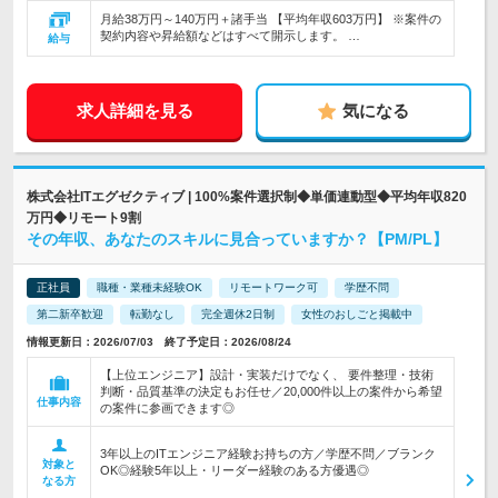
月給38万円～140万円＋諸手当 【平均年収603万円】 ※案件の
契約内容や昇給額などはすべて開示します。 …
給与
求人詳細を見る
気になる
株式会社ITエグゼクティブ | 100%案件選択制◆単価連動型◆平均年収820
万円◆リモート9割
その年収、あなたのスキルに見合っていますか？【PM/PL】
正社員
職種・業種未経験OK
リモートワーク可
学歴不問
第二新卒歓迎
転勤なし
完全週休2日制
女性のおしごと掲載中
情報更新日：2026/07/03 終了予定日：2026/08/24
【上位エンジニア】設計・実装だけでなく、 要件整理・技術
判断・品質基準の決定もお任せ／20,000件以上の案件から希望
仕事内容
の案件に参画できます◎
3年以上のITエンジニア経験お持ちの方／学歴不問／ブランク
対象と
OK◎経験5年以上・リーダー経験のある方優遇◎
なる方