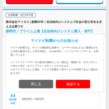
志望動機・自己PR不要
株式会社アイネス | 創業60年！自治体向けシステムで社会の安心安全を支
える企業です
静岡市／プライム上場【自治体向けシステム導入・保守】
マイナビ転職からのお知らせ
正社員
上場企業
完全週休2日制
マイナビ転職では、サイトの継続的な改善や、ユーザーのみなさまに最適化され
情報更新日：2026/06/12 終了予定日：2026/12/03
た広告を配信すること等を目的に、Cookie等の「インフォマティブデータ」を利
用しています。
地方自治体向けに自社開発した総合行政パッケージシステム
「WebRings」の導入および保守作業をお任せします。
仕事内容
インフォマティブデータの提供を無効にしたい場合は「確認する」ボタンのリン
ク先から停止（オプトアウト）を行うことができます。
＜必須要件＞高専卒以上、システム導入・保守経験5年以上、
※オプトアウトをした場合、マイナビ転職の一部サービスを利用できない場合が
対象と
チームリーダー経験、顧客折衝経験
あります。
なる方
静岡支店 静岡県静岡市葵区追手町2-20 ヤマムラビル9F 【雇い
閉じる
確認する
入れ直後】上記事業所 【変更の範…
勤務地
500万円～700万円
初年度
年収