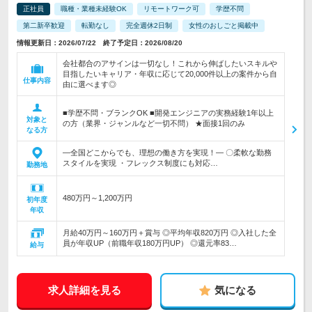
正社員
職種・業種未経験OK
リモートワーク可
学歴不問
第二新卒歓迎
転勤なし
完全週休2日制
女性のおしごと掲載中
情報更新日：2026/07/22 終了予定日：2026/08/20
会社都合のアサインは一切なし！これから伸ばしたいスキルや
目指したいキャリア・年収に応じて20,000件以上の案件から自
仕事内容
由に選べます◎
■学歴不問・ブランクOK ■開発エンジニアの実務経験1年以上
対象と
の方（業界・ジャンルなど一切不問） ★面接1回のみ
なる方
―全国どこからでも、理想の働き方を実現！― 〇柔軟な勤務
スタイルを実現 ・フレックス制度にも対応…
勤務地
480万円～1,200万円
初年度
年収
月給40万円～160万円＋賞与 ◎平均年収820万円 ◎入社した全
員が年収UP（前職年収180万円UP） ◎還元率83…
給与
求人詳細を見る
気になる