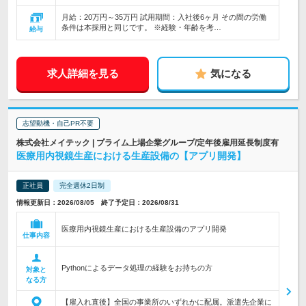
月給：20万円～35万円 試用期間：入社後6ヶ月 その間の労働
条件は本採用と同じです。 ※経験・年齢を考…
給与
求人詳細を見る
気になる
志望動機・自己PR不要
株式会社メイテック | プライム上場企業グループ/定年後雇用延長制度有
医療用内視鏡生産における生産設備の【アプリ開発】
正社員
完全週休2日制
情報更新日：2026/08/05 終了予定日：2026/08/31
医療用内視鏡生産における生産設備のアプリ開発
仕事内容
Pythonによるデータ処理の経験をお持ちの方
対象と
なる方
【雇入れ直後】全国の事業所のいずれかに配属。派遣先企業に