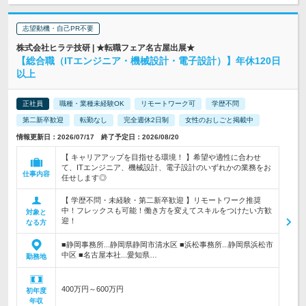
志望動機・自己PR不要
株式会社ヒラテ技研 | ★転職フェア名古屋出展★
【総合職（ITエンジニア・機械設計・電子設計）】年休120日
以上
正社員
職種・業種未経験OK
リモートワーク可
学歴不問
第二新卒歓迎
転勤なし
完全週休2日制
女性のおしごと掲載中
情報更新日：2026/07/17 終了予定日：2026/08/20
【 キャリアアップを目指せる環境！ 】希望や適性に合わせ
て、ITエンジニア、機械設計、電子設計のいずれかの業務をお
仕事内容
任せします◎
【 学歴不問・未経験・第二新卒歓迎 】リモートワーク推奨
中！フレックスも可能！働き方を変えてスキルをつけたい方歓
対象と
迎！
なる方
■静岡事務所...静岡県静岡市清水区 ■浜松事務所...静岡県浜松市
中区 ■名古屋本社...愛知県…
勤務地
400万円～600万円
初年度
年収