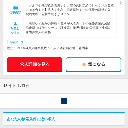
【ノルマや飛び込み営業ナシ／安心の固定給でじっくりお客様
に向き合える】法人を中心に損害保険や生命保険の新規加入、
仕事内容
契約管理、更新手続きがメイン
【右記いずれかの経験・資格がある方→】◎保険営業の経験
◎金融（銀行・リース・証券等）業界経験者 ◎損保・生保の
対象と
保険募集人の資格
なる方
企業データ
設立：1989年4月／従業員数：75人／本社所在地：静岡県
求人詳細を見る
気になる
13
1
13
件中
-
件
1
あなたの検索条件に近い求人