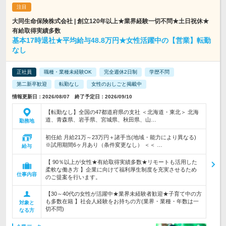
大同生命保険株式会社 | 創立120年以上★業界経験一切不問★土日祝休★
有給取得実績多数
基本17時退社★平均給与48.8万円★女性活躍中の【営業】転勤
なし
正社員
職種・業種未経験OK
完全週休2日制
学歴不問
第二新卒歓迎
転勤なし
女性のおしごと掲載中
情報更新日：2026/08/07 終了予定日：2026/09/10
【転勤なし】全国の47都道府県の支社 ＜北海道・東北＞ 北海
道、青森県、岩手県、宮城県、秋田県、山…
勤務地
初任給 月給21万～23万円＋諸手当(地域・能力により異なる)
※試用期間6ヶ月あり（条件変更なし） ＜＜ …
給与
【 90％以上が女性★有給取得実績多数★リモートも活用した
柔軟な働き方 】企業に向けて福利厚生制度を充実させるため
仕事内容
のご提案を行います。
【30～40代の女性が活躍中★業界未経験者歓迎★子育て中の方
も多数在籍 】社会人経験をお持ちの方(業界・業種・年数は一
対象と
切不問)
なる方