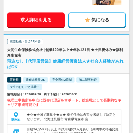
求人詳細を見る
気になる
志望動機・自己PR不要
大同生命保険株式会社 | 創業120年以上★年休121日 ★土日祝休み★福利
厚生充実
飛込なし【代理店営業】健康経営優良法人★社会人経験があれ
ばOK
正社員
業種未経験OK
完全週休2日制
第二新卒歓迎
女性のおしごと掲載中
情報更新日：2026/07/28 終了予定日：2026/08/31
税理士事務所を中心に既存代理店をサポート。総合職として長期的なキ
ャリア形成可能です！
★☆★全国で募集中★☆★ ※初任地は希望を考慮して決定と
なります。 北海道札幌市 青森県青森市 宮…
勤務地
月給34万5000円以上 ※試用期間3ヵ月あり（期間中の待遇変更