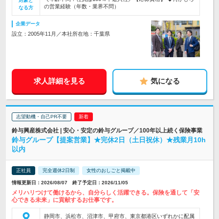
対象と
の営業経験（年数・業界不問）
なる方
企業データ
設立：2005年11月／本社所在地：千葉県
求人詳細を見る
気になる
志望動機・自己PR不要
鈴与興産株式会社 | 安心・安定の鈴与グループ／100年以上続く保険事業
鈴与グループ【提案営業】★完休2日（土日祝休）★残業月10h
以内
正社員
完全週休2日制
女性のおしごと掲載中
情報更新日：2026/08/07 終了予定日：2026/11/05
メリハリつけて働けるから、自分らしく活躍できる。保険を通して「安
心できる未来」に貢献するお仕事です。
静岡市、浜松市、沼津市、甲府市、東京都港区いずれかに配属