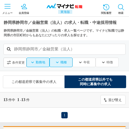
東海版
メニュー
会員登録
閲覧履歴
検索
静岡県静岡市／金融営業（法人）の求人・転職・中途採用情報
静岡県静岡市／金融営業（法人）の転職・求人一覧ページです。マイナビ転職では静
岡県の市区町村からもあなたにぴったりの求人を探せます。
静岡県静岡市／金融営業（法人）
勤務地
職種
年収
特徴
条件変更
この都道府県
以外でも
この都道府県
で募集中の求人
同時に募集中の求人
13
1
13
件中
-
件
並び替え
1