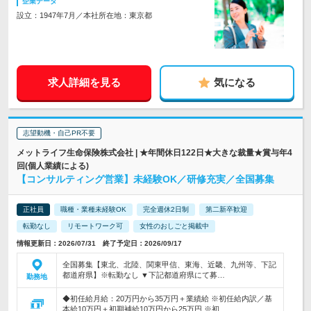
企業データ
設立：1947年7月／本社所在地：東京都
求人詳細を見る
気になる
志望動機・自己PR不要
メットライフ生命保険株式会社 | ★年間休日122日★大きな裁量★賞与年4
回(個人業績による)
【コンサルティング営業】未経験OK／研修充実／全国募集
正社員
職種・業種未経験OK
完全週休2日制
第二新卒歓迎
転勤なし
リモートワーク可
女性のおしごと掲載中
情報更新日：2026/07/31 終了予定日：2026/09/17
全国募集【東北、北陸、関東甲信、東海、近畿、九州等、下記
都道府県】※転勤なし ▼下記都道府県にて募…
勤務地
◆初任給月給：20万円から35万円＋業績給 ※初任給内訳／基
本給10万円＋初期補給10万円から25万円 ※初…