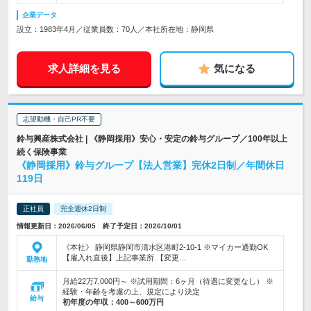
企業データ
設立：1983年4月／従業員数：70人／本社所在地：静岡県
求人詳細を見る
気になる
志望動機・自己PR不要
鈴与興産株式会社 | 《静岡採用》安心・安定の鈴与グループ／100年以上
続く保険事業
《静岡採用》鈴与グループ【法人営業】完休2日制／年間休日
119日
正社員
完全週休2日制
情報更新日：2026/06/05 終了予定日：2026/10/01
《本社》 静岡県静岡市清水区港町2-10-1 ※マイカー通勤OK
【雇入れ直後】上記事業所 【変更…
勤務地
月給22万7,000円～ ※試用期間：6ヶ月（待遇に変更なし） ※
経験・年齢を考慮の上、規定により決定
給与
初年度の年収：
400～600万円