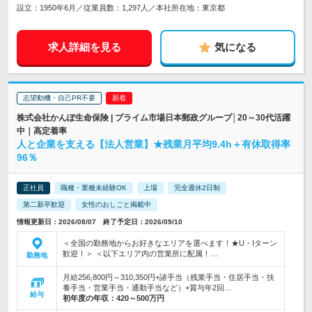
設立：1950年6月／従業員数：1,297人／本社所在地：東京都
求人詳細を見る
気になる
志望動機・自己PR不要
株式会社かんぽ生命保険 | プライム市場日本郵政グループ│20～30代活躍
中｜高定着率
人と企業を支える【法人営業】★残業月平均9.4h＋有休取得率
96％
正社員
職種・業種未経験OK
上場
完全週休2日制
第二新卒歓迎
女性のおしごと掲載中
情報更新日：2026/08/07 終了予定日：2026/09/10
＜全国の勤務地からお好きなエリアを選べます！★U・Iターン
歓迎！＞ ＜以下エリア内の営業所に配属！…
勤務地
月給256,800円～310,350円+諸手当（残業手当・住居手当・扶
養手当・営業手当・通勤手当など）+賞与年2回…
給与
初年度の年収：
420～500万円