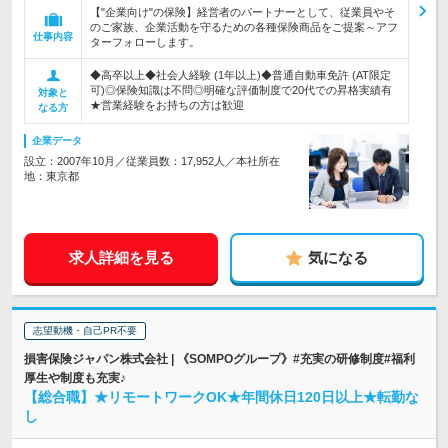
【"企業向け"の保険】経営者のパートナーとして、従業員やそ
のご家族、企業活動を守るための各種保険商品をご提案～アフ
仕事内容
ターフォローします。
◆高卒以上◆社会人経験 (1年以上)◆普通自動車免許 (AT限定
可)◎保険知識は不問◎明確な評価制度で20代での昇格実績有
対象と
★営業経験をお持ちの方は歓迎
なる方
企業データ
設立：2007年10月／従業員数：17,952人／本社所在
地：東京都
求人詳細を見る
気になる
志望動機・自己PR不要
損害保険ジャパン株式会社 | 《SOMPOグループ》#充実の研修制度#福利
厚生や制度も充実♪
【総合職】★リモートワークOK★年間休日120日以上★転勤な
し