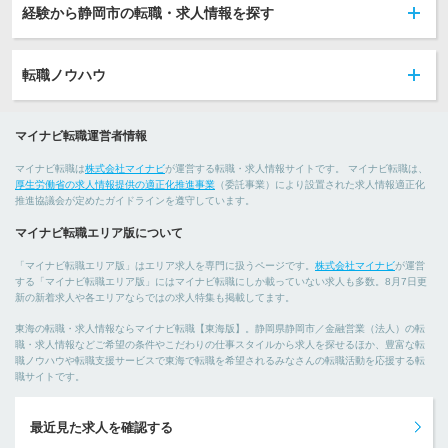
経験から静岡市の転職・求人情報を探す
転職ノウハウ
マイナビ転職運営者情報
マイナビ転職は
株式会社マイナビ
が運営する転職・求人情報サイトです。 マイナビ転職は、
厚生労働省の求人情報提供の適正化推進事業
（委託事業）により設置された求人情報適正化
推進協議会が定めたガイドラインを遵守しています。
マイナビ転職エリア版について
「マイナビ転職エリア版」はエリア求人を専門に扱うページです。
株式会社マイナビ
が運営
する「マイナビ転職エリア版」にはマイナビ転職にしか載っていない求人も多数。8月7日更
新の新着求人や各エリアならではの求人特集も掲載してます。
東海の転職・求人情報ならマイナビ転職【東海版】。静岡県静岡市／金融営業（法人）の転
職・求人情報などご希望の条件やこだわりの仕事スタイルから求人を探せるほか、豊富な転
職ノウハウや転職支援サービスで東海で転職を希望されるみなさんの転職活動を応援する転
職サイトです。
最近見た求人を確認する