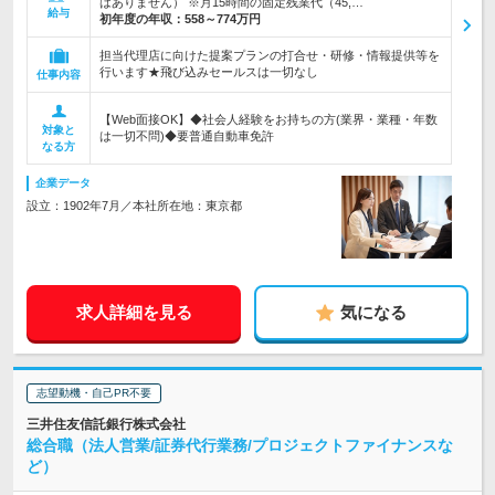
はありません） ※月15時間の固定残業代（45,…
給与
初年度の年収：
558～774万円
担当代理店に向けた提案プランの打合せ・研修・情報提供等を
行います★飛び込みセールスは一切なし
仕事内容
【Web面接OK】◆社会人経験をお持ちの方(業界・業種・年数
対象と
は一切不問)◆要普通自動車免許
なる方
企業データ
設立：1902年7月／本社所在地：東京都
求人詳細を見る
気になる
志望動機・自己PR不要
三井住友信託銀行株式会社
総合職（法人営業/証券代行業務/プロジェクトファイナンスな
ど）