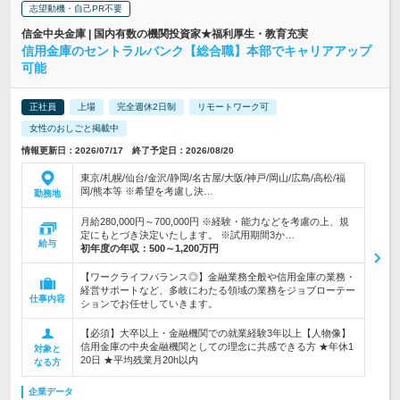
志望動機・自己PR不要
信金中央金庫 | 国内有数の機関投資家★福利厚生・教育充実
信用金庫のセントラルバンク【総合職】本部でキャリアアップ
可能
正社員
上場
完全週休2日制
リモートワーク可
女性のおしごと掲載中
情報更新日：2026/07/17 終了予定日：2026/08/20
東京/札幌/仙台/金沢/静岡/名古屋/大阪/神戸/岡山/広島/高松/福
岡/熊本等 ※希望を考慮し決…
勤務地
月給280,000円～700,000円 ※経験・能力などを考慮の上、規
定にもとづき決定いたします。 ※試用期間3か…
給与
初年度の年収：
500～1,200万円
【ワークライフバランス◎】金融業務全般や信用金庫の業務・
経営サポートなど、多岐にわたる領域の業務をジョブローテー
仕事内容
ションでお任せしていきます。
【必須】大卒以上・金融機関での就業経験3年以上【人物像】
信用金庫の中央金融機関としての理念に共感できる方 ★年休1
対象と
20日 ★平均残業月20h以内
なる方
企業データ