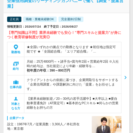
企業信用調査のリーディングカンパニーで働く【調査・提案営
業】
正社員
職種・業種未経験OK
完全週休2日制
情報更新日：2026/07/24 終了予定日：2026/08/27
【専門知識は不問】業界未経験でも安心！"専門スキルと提案力"が身に
つく教育研修制度が充実◎
★全国いずれかの拠点での勤務となります ★初任地は指定可
能です ★「全国総合職」「エリア総合職」「…
勤務地
月給：25万4800円～＋諸手当+賞与年2回＋営業給年2回 ※入社
時の給与は、当社規定により年齢・経験等を…
給与
初年度の年収：
390～800万円
クライアントからの依頼に基づき、企業間取引をサポートする
「企業信用調査」や課題解決に向けた「提案」をお任せしま
仕事内容
す。
【業界未経験歓迎／20～30代の若手活躍中】■大卒以上 ■要自
動車普通免許（AT限定可）■基本的なPCスキル ■何らかの営業
対象と
経験をお持ちの方
なる方
企業データ
設立：1987年7月／従業員数：3,300人／本社所在
地：東京都