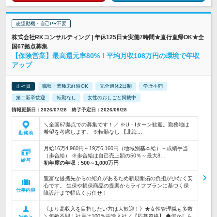
志望動機・自己PR不要
株式会社RKコンサルティング | 年休125日★実働7時間★直行直帰OK★全
国67拠点募集
【保険営業】最高還元率80%！平均月収108万円の環境で年収
アップ
正社員
職種・業種未経験OK
完全週休2日制
学歴不問
第二新卒歓迎
転勤なし
女性のおしごと掲載中
情報更新日：2026/07/28 終了予定日：2026/09/28
＼全国67拠点での募集です！／ ※U・Iターン歓迎。勤務地は
希望を考慮します。 ※転勤なし 【北海…
勤務地
月給16万4,960円～19万6,160円（地域別基本給）＋成績手当
（歩合給） ※歩合給は自己売上額の50％～最大8…
給与
初年度の年収：
500～1,000万円
豊富な提携先からの紹介があるため新規開拓の負担が少なく安
心です。 生保や損保商品の提案からライフプランに基づく保
仕事内容
障設計まで幅広くお任せ！
《より高収入を目指したい方は大歓迎！》★女性管理職も多数
＼年齢不問！社員は100％中途入社／【応募資格】 ◆何かしら