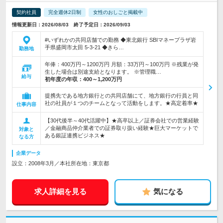
契約社員
完全週休2日制
女性のおしごと掲載中
情報更新日：2026/08/03 終了予定日：2026/09/03
#いずれかの共同店舗での勤務 ◆東北銀行 SBIマネープラザ岩
手県盛岡市太田 5-3-21 ◆きら…
勤務地
年俸：400万円～1200万円 月額：33万円～100万円 ※残業が発
生した場合は別途支給となります。 ※管理職…
給与
初年度の年収：
400～1,200万円
提携先である地方銀行との共同店舗にて、地方銀行の行員と同
社の社員が１つのチームとなって活動をします。★高定着率★
仕事内容
【30代後半～40代活躍中】★高卒以上／証券会社での営業経験
／金融商品仲介業者での証券取り扱い経験★巨大マーケットで
対象と
ある銀証連携ビジネス★
なる方
企業データ
設立：2008年3月／本社所在地：東京都
求人詳細を見る
気になる