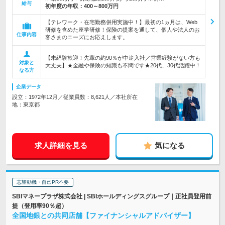
給与
初年度の年収：
400～800万円
【テレワーク・在宅勤務併用実施中！】最初の1ヵ月は、Web
研修を含めた座学研修！保険の提案を通して、個人や法人のお
仕事内容
客さまのニーズにお応えします。
【未経験歓迎！先輩の約90％が中途入社／営業経験がない方も
対象と
大丈夫】★金融や保険の知識も不問です★20代、30代活躍中！
なる方
企業データ
設立：1972年12月／従業員数：8,621人／本社所在
地：東京都
求人詳細を見る
気になる
志望動機・自己PR不要
SBIマネープラザ株式会社 | SBIホールディングスグループ｜正社員登用前
提（登用率90％超）
全国地銀との共同店舗【ファイナンシャルアドバイザー】