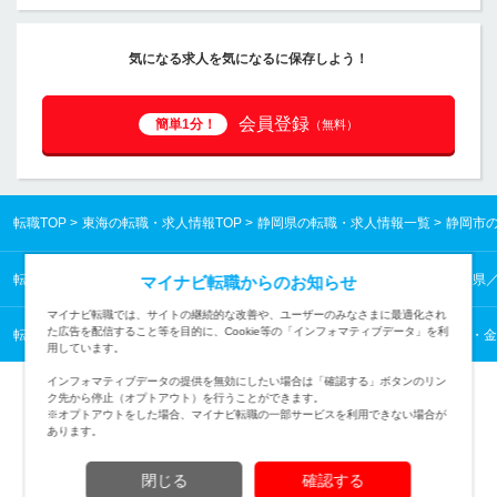
気になる求人を気になるに保存しよう！
会員登録
簡単1分！
（無料）
転職TOP
東海の転職・求人情報TOP
静岡県の転職・求人情報一覧
静岡市
転職TOP
東海の転職・求人情報TOP
静岡県の転職・求人情報一覧
静岡県
マイナビ転職からのお知らせ
マイナビ転職では、サイトの継続的な改善や、ユーザーのみなさまに最適化され
た広告を配信すること等を目的に、Cookie等の「インフォマティブデータ」を利
転職TOP
コンサルタント・金融・不動産専門職から探す
コンサルタント・金
用しています。
インフォマティブデータの提供を無効にしたい場合は「確認する」ボタンのリン
ク先から停止（オプトアウト）を行うことができます。
※オプトアウトをした場合、マイナビ転職の一部サービスを利用できない場合が
あります。
TOPページへ
閉じる
確認する