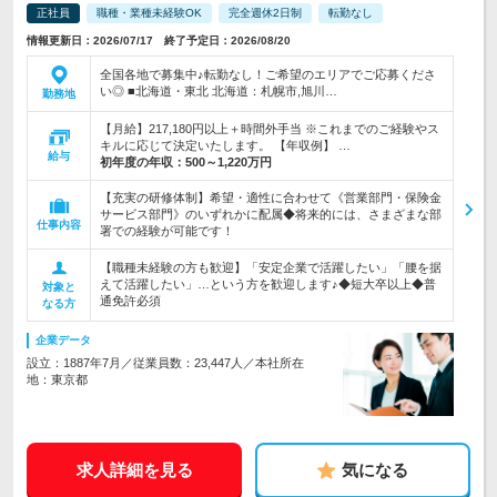
正社員
職種・業種未経験OK
完全週休2日制
転勤なし
情報更新日：2026/07/17 終了予定日：2026/08/20
全国各地で募集中♪転勤なし！ご希望のエリアでご応募くださ
い◎ ■北海道・東北 北海道：札幌市,旭川…
勤務地
【月給】217,180円以上＋時間外手当 ※これまでのご経験やス
キルに応じて決定いたします。 【年収例】 …
給与
初年度の年収：
500～1,220万円
【充実の研修体制】希望・適性に合わせて《営業部門・保険金
サービス部門》のいずれかに配属◆将来的には、さまざまな部
仕事内容
署での経験が可能です！
【職種未経験の方も歓迎】「安定企業で活躍したい」「腰を据
えて活躍したい」…という方を歓迎します♪◆短大卒以上◆普
対象と
通免許必須
なる方
企業データ
設立：1887年7月／従業員数：23,447人／本社所在
地：東京都
求人詳細を見る
気になる