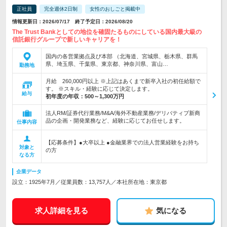
正社員
完全週休2日制
女性のおしごと掲載中
情報更新日：2026/07/17 終了予定日：2026/08/20
The Trust Bankとしての地位を確固たるものにしている国内最大級の
信託銀行グループで新しいキャリアを！
国内の各営業拠点及び本部 （北海道、宮城県、栃木県、群馬
県、埼玉県、千葉県、東京都、神奈川県、富山…
勤務地
月給 260,000円以上 ※上記はあくまで新卒入社の初任給額で
す。 ※スキル・経験に応じて決定します。
給与
初年度の年収：
500～1,300万円
法人RM/証券代行業務/M&A/海外不動産業務/デリバティブ新商
品の企画・開発業務など、経験に応じてお任せします。
仕事内容
【応募条件】●大卒以上 ●金融業界での法人営業経験をお持ち
対象と
の方
なる方
企業データ
設立：1925年7月／従業員数：13,757人／本社所在地：東京都
求人詳細を見る
気になる