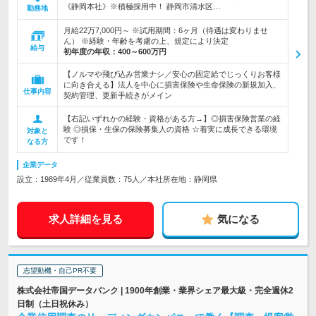
《静岡本社》※積極採用中！ 静岡市清水区…
勤務地
月給22万7,000円～ ※試用期間：6ヶ月（待遇は変わりませ
ん） ※経験・年齢を考慮の上、規定により決定
給与
初年度の年収：
400～600万円
【ノルマや飛び込み営業ナシ／安心の固定給でじっくりお客様
に向き合える】法人を中心に損害保険や生命保険の新規加入、
仕事内容
契約管理、更新手続きがメイン
【右記いずれかの経験・資格がある方→】◎損害保険営業の経
験 ◎損保・生保の保険募集人の資格 ☆着実に成長できる環境
対象と
です！
なる方
企業データ
設立：1989年4月／従業員数：75人／本社所在地：静岡県
求人詳細を見る
気になる
志望動機・自己PR不要
株式会社帝国データバンク | 1900年創業・業界シェア最大級・完全週休2
日制（土日祝休み）