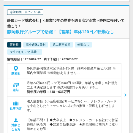
志望動機・自己PR不要
静銀カード株式会社 | ＜創業40年の歴史を誇る安定企業＞静岡に根付いて
働こう！
静岡銀行グループで活躍！【営業】年休120日／転勤なし
正社員
完全週休2日制
第二新卒歓迎
転勤なし
女性のおしごと掲載中
情報更新日：2026/02/27 終了予定日：2026/08/27
静岡県静岡市清水区草薙1-13-10 静岡不動産草薙ビル5階 ※
屋内全面禁煙 ※転勤はありません…
勤務地
月給23万6000円～36万4000円 ※経験、年齢を考慮し当社規定
により決定致します ※試用期間3ヶ月あり（待…
給与
初年度の年収：
418～636万円
法人顧客様（小売店/病院/サービス等）へ、クレジットカード
を中心としたキャッシュレス決済の推進・管理をお任せしま
仕事内容
す。
【年齢不問！】◆大卒以上 ◆クレジットカード会社にて営業
経験がある方 ◆普通自動車免許 ★新規開拓に前向きに取り
対象と
組める方歓迎！
なる方