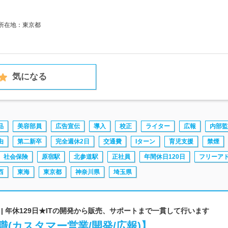
社所在地：東京都
気になる
品
美容部員
広告宣伝
導入
校正
ライター
広報
内部監
由
第二新卒
完全週休2日
交通費
Iターン
育児支援
禁煙
社会保険
原宿駅
北参道駅
正社員
年間休日120日
フリーア
西
東海
東京都
神奈川県
埼玉県
| 年休129日★ITの開発から販売、サポートまで一貫して行います
職(カスタマー営業/開発/広報)】