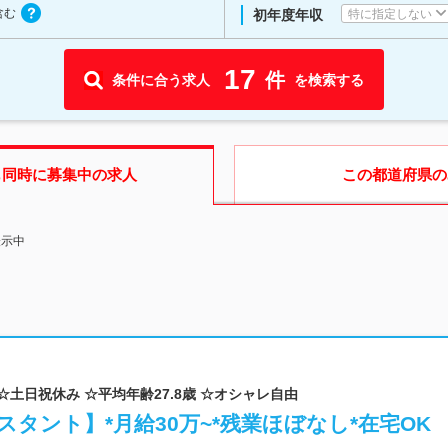
含む
特に指定しない
初年度年収
17
件
条件に合う求人
を検索する
も同時に募集中の求人
この都道府県
の
表示中
 ☆土日祝休み ☆平均年齢27.8歳 ☆オシャレ自由
タント】*月給30万~*残業ほぼなし*在宅OK