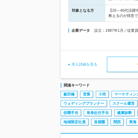
対象となる方
【20～40代活
教えるのが得意で
企業データ
設立：1987年1月／従業
求人詳細を見る
関連キーワード
飯田橋
営業
小売
マーケティン
ウェディングプランナー
スクール運営
役職手当
単身赴任手当
健康診断
地域限定社員
首都圏
関西
東海