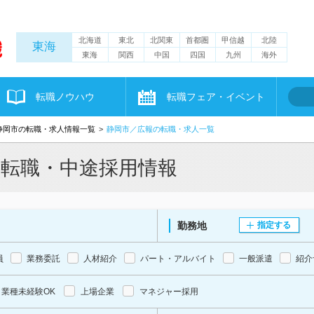
北海道
東北
北関東
首都圏
甲信越
北陸
東海
東海
関西
中国
四国
九州
海外
転職ノウハウ
転職フェア・イベント
静岡市の転職・求人情報一覧
静岡市／広報の転職・求人一覧
・転職・中途採用情報
勤務地
指定する
員
業務委託
人材紹介
パート・アルバイト
一般派遣
紹介
業種未経験OK
上場企業
マネジャー採用