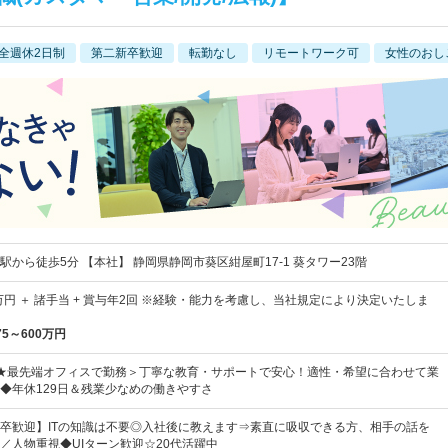
全週休2日制
第二新卒歓迎
転勤なし
リモートワーク可
女性のおし
から徒歩5分 【本社】 静岡県静岡市葵区紺屋町17-1 葵タワー23階
万円 ＋ 諸手当 + 賞与年2回 ※経験・能力を考慮し、当社規定により決定いたしま
75～600万円
★最先端オフィスで勤務＞丁寧な教育・サポートで安心！適性・希望に合わせて業
◆年休129日＆残業少なめの働きやすさ
卒歓迎】ITの知識は不要◎入社後に教えます⇒素直に吸収できる方、相手の話を
／人物重視◆UIターン歓迎☆20代活躍中