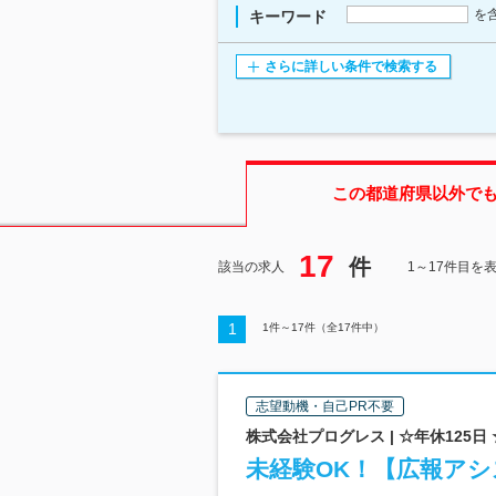
を
キーワード
さらに詳しい条件で検索する
この都道府県
以外で
17
件
該当の求人
1～17件目を
1
1
件～
17
件（全
17
件中）
志望動機・自己PR不要
株式会社プログレス | ☆年休125日
未経験OK！【広報アシス