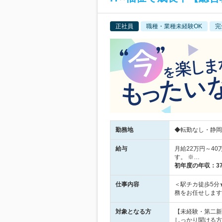
正社員
職種・業種未経験OK
完
勤務地
◆転勤なし・静岡駅
給与
月給22万円～40
す。 ※…
初年度の年収：
3
仕事内容
＜駅チカ徒歩5分
務をお任せします
対象となる方
【未経験・第二新
しっかり聞ける方