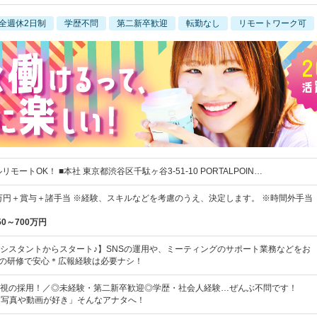
全週休2日制
学歴不問
第二新卒歓迎
転勤なし
リモートワーク可
モートOK！ ■本社 東京都渋谷区千駄ヶ谷3-51-10 PORTALPOIN…
0万円＋賞与＋諸手当 ※経験、スキルなどを考慮のうえ、決定します。 ※時間外手当
50～700万円
シスタントからスタート♪】SNSの運用や、ミーティングのサポート業務などをお
年の研修で安心＊広報経験は必要ナシ！
視の採用！／◎未経験・第二新卒歓迎◎学歴・社会人経験…ぜんぶ不問です！
「写真や動画が好き」そんなアナタへ！