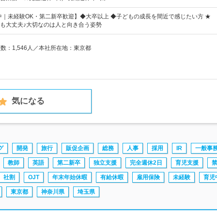
躍中｜未経験OK・第二新卒歓迎】◆大卒以上 ◆子どもの成長を間近で感じたい方 ★
も大丈夫♪大切なのは人と向き合う姿勢
員数：1,546人／本社所在地：東京都
気になる
グ
開発
旅行
販促企画
総務
人事
採用
IR
一般事
教師
英語
第二新卒
独立支援
完全週休2日
育児支援
社割
OJT
年末年始休暇
有給休暇
雇用保険
未経験
育児
東京都
神奈川県
埼玉県