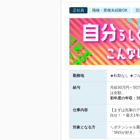
正社員
職種・業種未経験OK
完
勤務地
★転勤なし ★フルリ
給与
月給30万円～5
は全額…
初年度の年収：
3
仕事内容
【まずは先輩のア
任せ！ ＊最大1
対象となる方
＼ポテンシャル重
「SNSが好き」