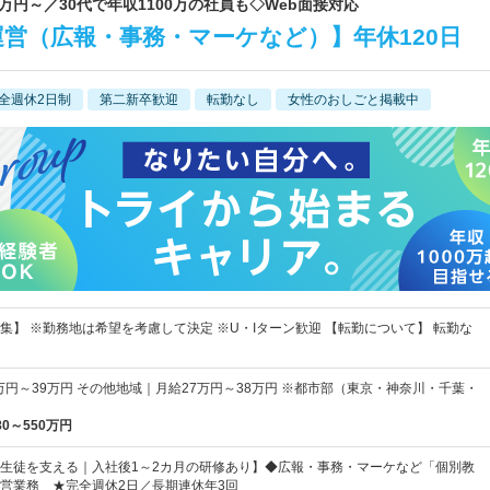
0万円～／30代で年収1100万の社員も◇Web面接対応
運営（広報・事務・マーケなど）】年休120日
全週休2日制
第二新卒歓迎
転勤なし
女性のおしごと掲載中
集】 ※勤務地は希望を考慮して決定 ※U・Iターン歓迎 【転勤について】 転勤な
万円～39万円 その他地域｜月給27万円～38万円 ※都市部（東京・神奈川・千葉・
80～550万円
生徒を支える｜入社後1～2カ月の研修あり】◆広報・事務・マーケなど「個別教
営業務 ★完全週休2日／長期連休年3回