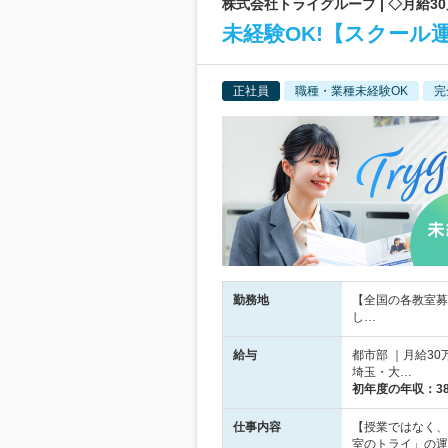
株式会社トライグループ | ◇月給3
未経験OK!【スクール
正社員
職種・業種未経験OK
完
勤務地
【全国の各教室募
し…
給与
都市部 ｜月給30
埼玉・大…
初年度の年収：
3
仕事内容
【授業ではなく、
室のトライ」の運