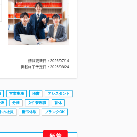
情報更新日：2026/07/14
掲載終了予定日：2026/08/24
務
営業事務
秘書
アシスタント
禁煙
分煙
女性管理職
育休
中の社員
慶弔休暇
ブランクOK