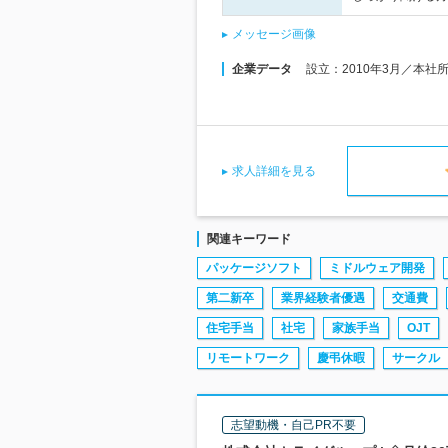
メッセージ画像
企業データ
設立：2010年3月／本社
求人詳細を見る
関連キーワード
パッケージソフト
ミドルウェア開発
第二新卒
業界経験者優遇
交通費
住宅手当
社宅
家族手当
OJT
リモートワーク
慶弔休暇
サークル
志望動機・自己PR不要