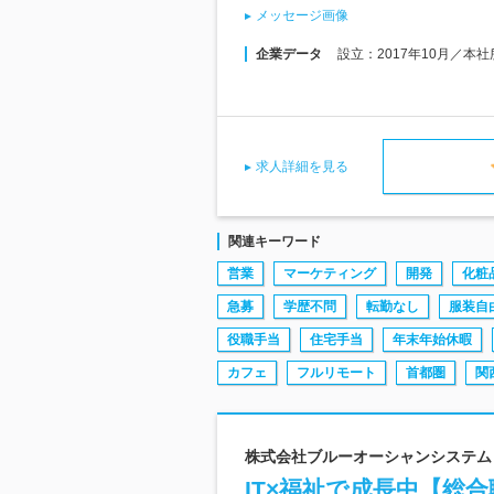
メッセージ画像
企業データ
設立：2017年10月／本
求人詳細を見る
関連キーワード
営業
マーケティング
開発
化粧
急募
学歴不問
転勤なし
服装自
役職手当
住宅手当
年末年始休暇
カフェ
フルリモート
首都圏
関
株式会社ブルーオーシャンシステム 
IT×福祉で成長中【総合