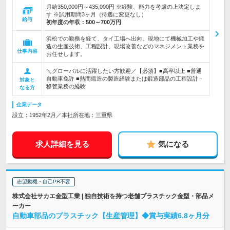
月給350,000円～435,000円 ※経験、能力を考慮の上決定しま
す ※試用期間3ヶ月（待遇に変更なし）
給与
初年度の年収：
500～700万円
浜松での勤務を経て、タイ工場へ出向。現地にて機械加工や鍛
造の生産技術、工程設計、現場改善などのマネジメント業務を
仕事内容
お任せします。
＼グローバルに活躍したい方歓迎／【必須】■高卒以上 ■普通
自動車免許 ■熱間鍛造の製造経験または鍛造部品の工程設計・
対象と
移管業務の経験
なる方
企業データ
設立：1952年2月／本社所在地：三重県
求人詳細を見る
気になる
志望動機・自己PR不要
株式会社サカエ金型工業 | 独自技術を持つ老舗プラスチック金型・部品メ
ーカー
自動車部品のプラスチック【生産管理】◆賞与実績6.8ヶ月分