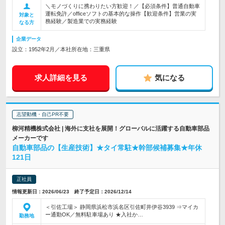
＼モノづくりに携わりたい方歓迎！／【必須条件】普通自動車
運転免許／officeソフトの基本的な操作【歓迎条件】営業の実
対象と
務経験／製造業での実務経験
なる方
企業データ
設立：1952年2月／本社所在地：三重県
求人詳細を見る
気になる
志望動機・自己PR不要
柳河精機株式会社 | 海外に支社を展開！グローバルに活躍する自動車部品
メーカーです
自動車部品の【生産技術】★タイ常駐★幹部候補募集★年休
121日
正社員
情報更新日：2026/06/23 終了予定日：2026/12/14
＜引佐工場＞ 静岡県浜松市浜名区引佐町井伊谷3939 ⇒マイカ
ー通勤OK／無料駐車場あり ★入社か…
勤務地