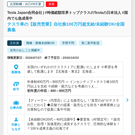
志望動機・自己PR不要
Tesla Japan合同会社 | #時価総額世界トップクラスのTeslaの日本法人 #国
内でも急成長中
テスラ車の【販売営業】自社株100万円超支給/未経験OK/全国
募集
正社員
職種・業種未経験OK
学歴不問
第二新卒歓迎
女性のおしごと掲載中
情報更新日：2026/07/27 終了予定日：2026/10/22
全国のいずれかのテスラストアに配属いたします ※希望を考
慮して配属します 【北海道・東北】 北海道…
勤務地
年俸制400万円～800万円 ＋ インセンティブ + テスラ株100万
円以上を支給 ※経験・能力などを考慮のうえ…
給与
初年度の年収：
400～800万円
【ディーラー（代理店）による販売なし！“直営のみ”がテスラ
のこだわり】◆店舗での提案・販売などを担当＊納車業務とは
仕事内容
分業制なので提案に集中可能
【未経験OK/20代～40代活躍中】◆要普免（AT限定可）＊販売
台数、急増！加速度的に成長するテスラで、圧倒的な体験を！
対象と
＊100％成果主義の社風です
なる方