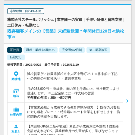
志望動機・自己PR不要
株式会社スチールポリッシュ | 業界随一の実績｜手厚い研修と資格支援｜
土日休み・転勤なし
既存顧客メインの【営業】未経験歓迎＊年間休日120日≪浜松
市≫
正社員
職種・業種未経験OK
完全週休2日制
第二新卒歓迎
転勤なし
情報更新日：2026/06/26 終了予定日：2026/12/10
浜松営業所／静岡県浜松市中央区中野町28-1 ※将来的に下記
への異動の可能性あり ・豊川事業所 ：…
勤務地
月給268,600円～ ※経験、能力等を考慮の上、当社規定により
優遇します。 ※上記金額には一律支給の営業…
給与
初年度の年収：
350～450万円
【営業未経験から成長できる教育体制が魅力！】既存のお客様
に対し鋼材プレート・特殊鋼のルート営業をお任せします。信
仕事内容
頼関係の構築を目指します。
【未経験OK/第二新卒歓迎】素直さや成長意欲を重視！自動車
免許があればOK。異業種出身の先輩が多く、学びながらキャ
対象と