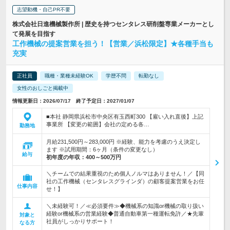
志望動機・自己PR不要
株式会社日進機械製作所 | 歴史を持つセンタレス研削盤専業メーカーとし
て発展を目指す
工作機械の提案営業を担う！【営業／浜松限定】★各種手当も
充実
正社員
職種・業種未経験OK
学歴不問
転勤なし
女性のおしごと掲載中
情報更新日：2026/07/17 終了予定日：2027/01/07
■本社 静岡県浜松市中央区有玉西町300 【雇い入れ直後】上記
事業所 【変更の範囲】会社の定める各…
勤務地
月給231,500円～283,000円 ※経験、能力を考慮のうえ決定し
ます ※試用期間：6ヶ月（条件の変更なし）
給与
初年度の年収：
400～500万円
＼チームでの結果重視のため個人ノルマはありません！／【同
社の工作機械（センタレスグラインダ）の顧客提案営業をお任
仕事内容
せ！】
＼未経験可！／≪必須要件≫◆機械系の知識or機械の取り扱い
経験or機械系の営業経験◆普通自動車第一種運転免許／★先輩
対象と
社員がしっかりサポート！
なる方