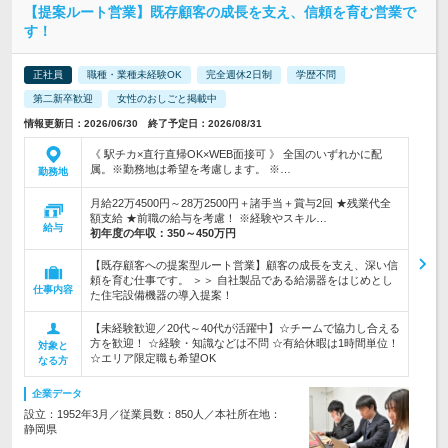
【提案ルート営業】既存顧客の成長を支え、信頼を育む営業で
す！
正社員
職種・業種未経験OK
完全週休2日制
学歴不問
第二新卒歓迎
女性のおしごと掲載中
情報更新日：2026/06/30 終了予定日：2026/08/31
《 駅チカ×直行直帰OK×WEB面接可 》 全国のいずれかに配
属。※勤務地は希望を考慮します。 ※…
勤務地
月給22万4500円～28万2500円＋諸手当＋賞与2回 ★残業代全
額支給 ★前職の給与を考慮！ ※経験やスキル…
給与
初年度の年収：
350～450万円
【既存顧客への提案型ルート営業】顧客の成長を支え、深い信
頼を育む仕事です。 ＞＞ 自社製品である給湯器をはじめとし
仕事内容
た住宅設備機器の導入提案！
【未経験歓迎／20代～40代が活躍中】☆チームで協力し合える
方を歓迎！ ☆経験・知識などは不問 ☆有給休暇は1時間単位！
対象と
☆エリア限定職も希望OK
なる方
企業データ
設立：1952年3月／従業員数：850人／本社所在地：
静岡県