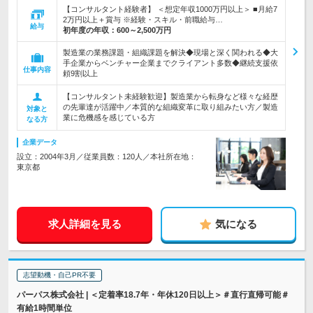
【コンサルタント経験者】 ＜想定年収1000万円以上＞ ■月給7
2万円以上＋賞与 ※経験・スキル・前職給与…
給与
初年度の年収：
600～2,500万円
製造業の業務課題・組織課題を解決◆現場と深く関われる◆大
手企業からベンチャー企業までクライアント多数◆継続支援依
仕事内容
頼9割以上
【コンサルタント未経験歓迎】製造業から転身など様々な経歴
の先輩達が活躍中／本質的な組織変革に取り組みたい方／製造
対象と
業に危機感を感じている方
なる方
企業データ
設立：2004年3月／従業員数：120人／本社所在地：
東京都
求人詳細を見る
気になる
志望動機・自己PR不要
パーパス株式会社 | ＜定着率18.7年・年休120日以上＞＃直行直帰可能＃
有給1時間単位