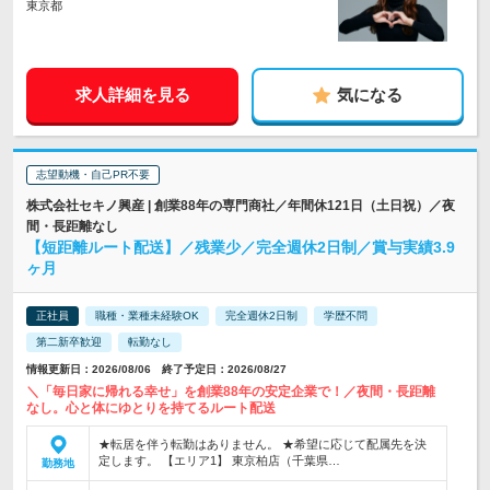
東京都
求人詳細を見る
気になる
志望動機・自己PR不要
株式会社セキノ興産 | 創業88年の専門商社／年間休121日（土日祝）／夜
間・長距離なし
【短距離ルート配送】／残業少／完全週休2日制／賞与実績3.9
ヶ月
正社員
職種・業種未経験OK
完全週休2日制
学歴不問
第二新卒歓迎
転勤なし
情報更新日：2026/08/06 終了予定日：2026/08/27
＼「毎日家に帰れる幸せ」を創業88年の安定企業で！／夜間・長距離
なし。心と体にゆとりを持てるルート配送
★転居を伴う転勤はありません。 ★希望に応じて配属先を決
定します。 【エリア1】 東京柏店（千葉県…
勤務地