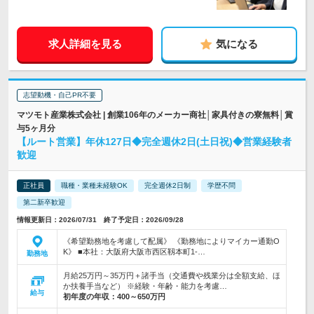
求人詳細を見る
気になる
志望動機・自己PR不要
マツモト産業株式会社 | 創業106年のメーカー商社│家具付きの寮無料│賞
与5ヶ月分
【ルート営業】年休127日◆完全週休2日(土日祝)◆営業経験者
歓迎
正社員
職種・業種未経験OK
完全週休2日制
学歴不問
第二新卒歓迎
情報更新日：2026/07/31 終了予定日：2026/09/28
《希望勤務地を考慮して配属》 《勤務地によりマイカー通勤O
K》 ■本社：大阪府大阪市西区靱本町1-…
勤務地
月給25万円～35万円＋諸手当（交通費や残業分は全額支給、ほ
か扶養手当など） ※経験・年齢・能力を考慮…
給与
初年度の年収：
400～650万円