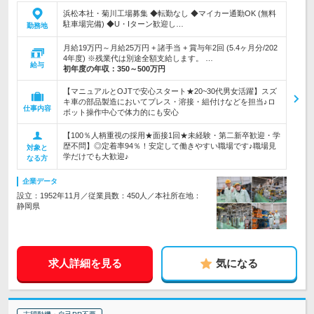
浜松本社・菊川工場募集 ◆転勤なし ◆マイカー通勤OK (無料
駐車場完備) ◆U・Iターン歓迎し…
勤務地
月給19万円～月給25万円 + 諸手当 + 賞与年2回 (5.4ヶ月分/202
4年度) ※残業代は別途全額支給します。 …
給与
初年度の年収：
350～500万円
【マニュアルとOJTで安心スタート★20~30代男女活躍】スズ
キ車の部品製造においてプレス・溶接・組付けなどを担当♪ロ
仕事内容
ボット操作中心で体力的にも安心
【100％人柄重視の採用★面接1回★未経験・第二新卒歓迎・学
歴不問】◎定着率94％！安定して働きやすい職場です♪職場見
対象と
学だけでも大歓迎♪
なる方
企業データ
設立：1952年11月／従業員数：450人／本社所在地：
静岡県
求人詳細を見る
気になる