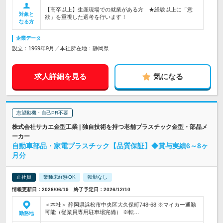
【高卒以上】生産現場での就業がある方 ★経験以上に「意
対象と
欲」を重視した選考を行います！
なる方
企業データ
設立：1969年9月／本社所在地：静岡県
求人詳細を見る
気になる
志望動機・自己PR不要
株式会社サカエ金型工業 | 独自技術を持つ老舗プラスチック金型・部品メ
ーカー
自動車部品・家電プラスチック【品質保証】◆賞与実績6～8ヶ
月分
正社員
業種未経験OK
転勤なし
情報更新日：2026/06/19 終了予定日：2026/12/10
＜本社＞ 静岡県浜松市中央区大久保町748-68 ※マイカー通勤
可能（従業員専用駐車場完備） ※転…
勤務地