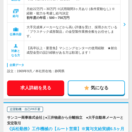
月給22万円～30万円 ※試用期間3ヶ月あり (条件変動なし) ※
経験・能力を考慮し給与決定
給与
初年度の年収：
500～750万円
大手完成車メーカーなどから高い評価を受け、採用されている
「プラスチック成形製品」の金型製作業務全般をお任せしま
仕事内容
す。
【高卒以上・要普免】マシニングセンターの使用経験 ★射出
対象と
成型金型の設計経験がある方は歓迎します！
なる方
企業データ
設立：1969年9月／本社所在地：静岡県
求人詳細を見る
気になる
志望動機・自己PR不要
サンコー商事株式会社 | ●三井物産から分離独立 ●大手自動車メーカーと
安定取引
《浜松勤務》工作機械の【ルート営業】※賞与支給実績6.5ヶ月