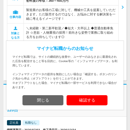
初年度の年収：
360～450万円
製造業のお客様の工場に対して、機械や工具を提案していただ
きます。ただ販売するのではなく、お悩みに対する解決策を一
仕事内容
緒に考えるイメージです！
＼未経験・第二新卒歓迎／◆短大・大卒以上 ◆普通自動車免
許 ☆意欲・人物重視の採用！前向きな姿勢で業務に取り組め
対象と
る方をお待ちしています◎
なる方
企業データ
マイナビ転職からのお知らせ
設立：1970年10月／本社所在地：愛知県
マイナビ転職では、サイトの継続的な改善や、ユーザーのみなさまに最適化され
た広告を配信すること等を目的に、Cookie等の「インフォマティブデータ」を利
用しています。
求人詳細を見る
気になる
インフォマティブデータの提供を無効にしたい場合は「確認する」ボタンのリン
ク先から停止（オプトアウト）を行うことができます。
※オプトアウトをした場合、マイナビ転職の一部サービスを利用できない場合が
あります。
志望動機・自己PR不要
株式会社三隆製作 | 独自の技術力で環境に優しい表面処理装置を製造
閉じる
確認する
安定経営基盤を持つ老舗メーカーの装置の【機械設計】年休
120日
正社員
転勤なし
情報更新日：2026/07/03 終了予定日：2026/12/24