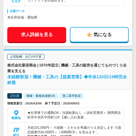
リアアップを目指せます。
なる方
企業データ
本社所在地：愛知県
求人詳細を見る
気になる
志望動機・自己PR不要
株式会社新栄商会 | 1970年設立│機械・工具の販売を通じてものづくり企
業を支える
未経験歓迎！機械・工具の【提案営業】◆年休120日/19時完全
終業
正社員
職種・業種未経験OK
第二新卒歓迎
情報更新日：2026/03/06 終了予定日：2026/09/03
★社用車での通勤OK／当面転勤なし ＜浜松営業所＞ 静岡県浜
松市中央区中田町119 【雇い入れ直後…
勤務地
月給231,000円～ ※経験・スキルを考慮のうえ決定します ※固
定残業代42,000円～（30時間/月）を含みます…
給与