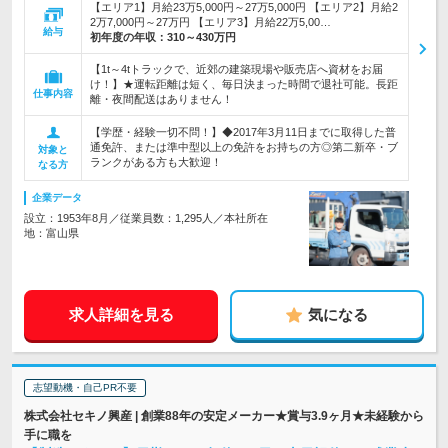
【エリア1】月給23万5,000円～27万5,000円 【エリア2】月給2
2万7,000円～27万円 【エリア3】月給22万5,00…
給与
初年度の年収：
310～430万円
【1t～4tトラックで、近郊の建築現場や販売店へ資材をお届
け！】★運転距離は短く、毎日決まった時間で退社可能。長距
仕事内容
離・夜間配送はありません！
【学歴・経験一切不問！】◆2017年3月11日までに取得した普
通免許、または準中型以上の免許をお持ちの方◎第二新卒・ブ
対象と
ランクがある方も大歓迎！
なる方
企業データ
設立：1953年8月／従業員数：1,295人／本社所在
地：富山県
求人詳細を見る
気になる
志望動機・自己PR不要
株式会社セキノ興産 | 創業88年の安定メーカー★賞与3.9ヶ月★未経験から
手に職を