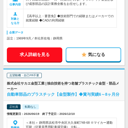
び成形部品の設計業務全般をお任せします。
仕事内容
【高卒以上・要普免】◆技術部門での経験またはメーカーでの
対象と
就業経験 ◆CADの利用経験
なる方
企業データ
設立：1969年9月／本社所在地：静岡県
求人詳細を見る
気になる
志望動機・自己PR不要
株式会社サカエ金型工業 | 独自技術を持つ老舗プラスチック金型・部品メ
ーカー
自動車部品のプラスチック【金型製作】◆賞与実績6～8ヶ月分
正社員
転勤なし
情報更新日：2026/06/19 終了予定日：2026/12/10
＜本社＞ 静岡県浜松市中央区大久保町748-68 ※マイカー通勤
可能（従業員専用駐車場完備） ※転…
勤務地