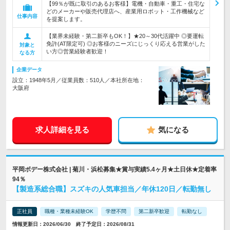
【99％が既に取引のあるお客様】電機・自動車・重工・住宅な
どのメーカーや販売代理店へ、産業用ロボット・工作機械など
仕事内容
を提案します。
【業界未経験・第二新卒もOK！】★20～30代活躍中 ◎要運転
免許(AT限定可) ◎お客様のニーズにじっくり応える営業がした
対象と
い方◎営業経験者歓迎！
なる方
企業データ
設立：1948年5月／従業員数：510人／本社所在地：
大阪府
求人詳細を見る
気になる
平岡ボデー株式会社 | 菊川・浜松募集★賞与実績5.4ヶ月★土日休★定着率
94％
【製造系総合職】スズキの人気車担当／年休120日／転勤無し
正社員
職種・業種未経験OK
学歴不問
第二新卒歓迎
転勤なし
情報更新日：2026/06/30 終了予定日：2026/08/31