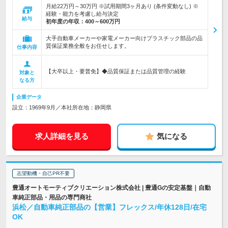
月給22万円～30万円 ※試用期間3ヶ月あり (条件変動なし) ※
経験・能力を考慮し給与決定
給与
初年度の年収：
400～600万円
大手自動車メーカーや家電メーカー向けプラスチック部品の品
質保証業務全般をお任せします。
仕事内容
【大卒以上・要普免】◆品質保証または品質管理の経験
対象と
なる方
企業データ
設立：1969年9月／本社所在地：静岡県
求人詳細を見る
気になる
志望動機・自己PR不要
豊通オートモーティブクリエーション株式会社 | 豊通Gの安定基盤｜自動
車純正部品・用品の専門商社
浜松／自動車純正部品の【営業】フレックス/年休128日/在宅
OK