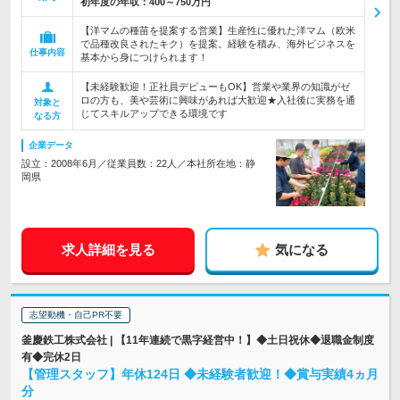
初年度の年収：
400～750万円
【洋マムの種苗を提案する営業】生産性に優れた洋マム（欧米
で品種改良されたキク）を提案。経験を積み、海外ビジネスを
仕事内容
基本から身につけられます！
【未経験歓迎！正社員デビューもOK】営業や業界の知識がゼ
ロの方も、美や芸術に興味があれば大歓迎★入社後に実務を通
対象と
じてスキルアップできる環境です
なる方
企業データ
設立：2008年6月／従業員数：22人／本社所在地：静
岡県
求人詳細を見る
気になる
志望動機・自己PR不要
釜慶鉄工株式会社 | 【11年連続で黒字経営中！】◆土日祝休◆退職金制度
有◆完休2日
【管理スタッフ】年休124日 ◆未経験者歓迎！◆賞与実績4ヵ月
分