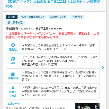
【製造スタッフ】日勤のみ＆年休121日（土日祝休）／残業少
なめ
正社員
職種・業種未経験OK
完全週休2日制
学歴不問
第二新卒歓迎
情報更新日：2026/08/07 終了予定日：2026/08/27
＼金属建材のリーディングカンパニー／盤石な基盤と「夜勤なし・土日
祝休み」の働きやすさで未経験から成長
★希望に応じて勤務地を決定します ★マイカー通勤可・駐車
場完備 ★U・Iターン歓迎 【エリア1】…
勤務地
【エリア1】月給22万5,000円～26万5,000円 【エリア2】月給2
1万7,000円～25万7,000円 【エリア3】月給21…
給与
初年度の年収：
310～430万円
《夜勤なし・土日祝休》専用機械を使って、金属製の屋根材・
壁材などの加工をお任せします。未経験から一生モノの技術を
仕事内容
習得！
《学歴・経験・資格は一切不問！》★20～30代の異業種出身者
が多数活躍中！給与UP＆賞与3.9ヶ月分など「安定して長く働
対象と
きたい」方に最適◎
なる方
企業データ
設立：1953年8月／従業員数：1,268人／本社所在