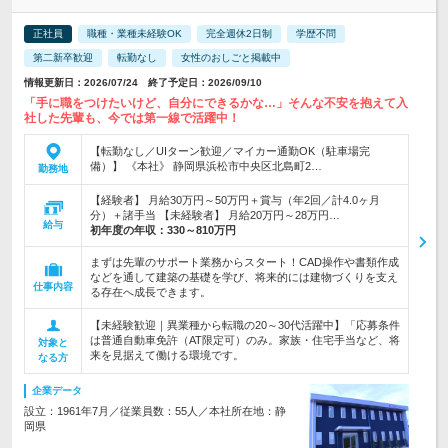
正社員
職種・業種未経験OK
完全週休2日制
学歴不問
第二新卒歓迎
転勤なし
女性のおしごと掲載中
情報更新日：2026/07/24 終了予定日：2026/09/10
「手に職をつけたいけど、自分にできるかな…」そんな不安を抱えて入
社した先輩も、今では第一線で活躍中！
【転勤なし／UIターン歓迎／マイカー通勤OK（駐車場完
備）】 《本社》 静岡県浜松市中央区北島町2…
勤務地
【経験者】 月給30万円～50万円＋賞与（年2回／計4.0ヶ月
分）＋諸手当 【未経験者】 月給20万円～28万円…
給与
初年度の年収：
330～810万円
まずは先輩のサポート業務からスタート！CAD操作や書類作成
などを通して建築の基礎を学び、将来的には建物づくりを支え
仕事内容
る存在へ成長できます。
【未経験歓迎｜異業種から転職の20～30代活躍中】「応募条件
は普通自動車免許（AT限定可）のみ。家族・住宅手当など、将
対象と
来を見据えて働ける環境です。
なる方
企業データ
設立：1961年7月／従業員数：55人／本社所在地：静
岡県