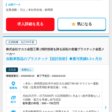
企業データ
従業員数：72人／本社所在地：静岡県
求人詳細を見る
気になる
志望動機・自己PR不要
株式会社サカエ金型工業 | 特許技術を誇る浜松の老舗プラスチック金型メ
ーカー
自動車部品のプラスチック【設計技術】◆賞与実績6.3ヶ月分
正社員
転勤なし
情報更新日：2026/06/19 終了予定日：2026/12/10
＜本社＞ 静岡県浜松市中央区大久保町748-68 ※マイカー通勤
可能（従業員専用駐車場完備） ※転…
勤務地
月給25万円～37万5000円 ※試用期間3ヶ月あり (条件変動なし)
※経験・能力を考慮し給与決定
給与
初年度の年収：
500～750万円
大手自動車部品メーカーに採用される、プラスチック金型およ