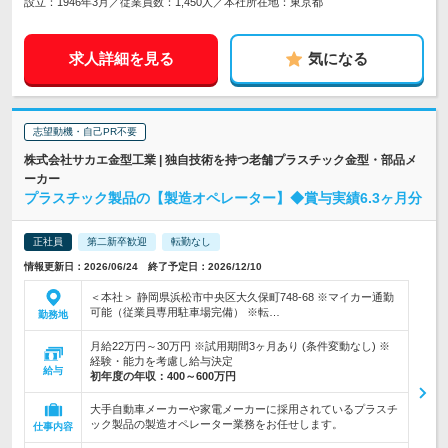
設立：1946年3月／従業員数：1,450人／本社所在地：東京都
求人詳細を見る
気になる
志望動機・自己PR不要
株式会社サカエ金型工業 | 独自技術を持つ老舗プラスチック金型・部品メ
ーカー
プラスチック製品の【製造オペレーター】◆賞与実績6.3ヶ月分
正社員
第二新卒歓迎
転勤なし
情報更新日：2026/06/24 終了予定日：2026/12/10
＜本社＞ 静岡県浜松市中央区大久保町748-68 ※マイカー通勤
可能（従業員専用駐車場完備） ※転…
勤務地
月給22万円～30万円 ※試用期間3ヶ月あり (条件変動なし) ※
経験・能力を考慮し給与決定
給与
初年度の年収：
400～600万円
大手自動車メーカーや家電メーカーに採用されているプラスチ
ック製品の製造オペレーター業務をお任せします。
仕事内容