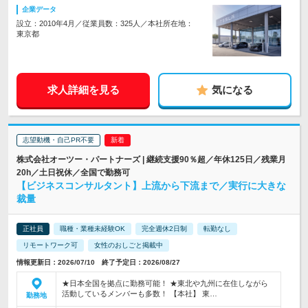
企業データ
設立：2010年4月／従業員数：325人／本社所在地：
東京都
求人詳細を見る
気になる
志望動機・自己PR不要
株式会社オーツー・パートナーズ | 継続支援90％超／年休125日／残業月
20h／土日祝休／全国で勤務可
【ビジネスコンサルタント】上流から下流まで／実行に大きな
裁量
正社員
職種・業種未経験OK
完全週休2日制
転勤なし
リモートワーク可
女性のおしごと掲載中
情報更新日：2026/07/10 終了予定日：2026/08/27
★日本全国を拠点に勤務可能！ ★東北や九州に在住しながら
活動しているメンバーも多数！ 【本社】 東…
勤務地