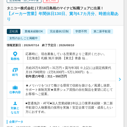
志望動機・自己PR不要
あと2日
タニコー株式会社 | 7月18日島根のマイナビ転職フェアに出展！
【メーカー営業】年間休日130日、賞与4.7カ月分、時差出勤あ
り
正社員
業種未経験OK
完全週休2日制
学歴不問
第二新卒歓迎
女性のおしごと掲載中
情報更新日：2026/07/14 終了予定日：2026/08/10
応募時に、現在募集している営業所よりご選択ください。
【北海道】札幌 旭川 釧路 【東北】青森 仙…
勤務地
月給20万4,000円～31万円＋賞与年3回 ※上記には固定残業代
月19.75時間分（2万8,000円～5万1,000円）を…
給与
初年度の年収：
311～550万円
★メリハリをつけて働ける環境で信頼を築ける／風通し抜群、
サポート体制充実★業界シェア屈指の自社製品を要望に応じて
仕事内容
お客様へご提案。
■普通免許・AT可■法人営業経験1年以上◎業界未経験・第二新
卒歓迎◎人物重視の採用を実施！安定企業で活躍・成長したい
対象と
方におすすめ。
なる方
企業データ