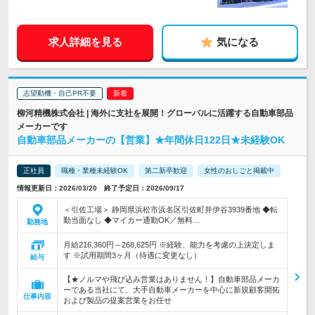
求人詳細を見る
気になる
志望動機・自己PR不要
柳河精機株式会社 | 海外に支社を展開！グローバルに活躍する自動車部品
メーカーです
自動車部品メーカーの【営業】★年間休日122日★未経験OK
正社員
職種・業種未経験OK
第二新卒歓迎
女性のおしごと掲載中
情報更新日：2026/03/20 終了予定日：2026/09/17
＜引佐工場＞ 静岡県浜松市浜名区引佐町井伊谷3939番地 ◆転
勤当面なし ◆マイカー通勤OK／無料…
勤務地
月給216,360円～268,625円 ※経験、能力を考慮の上決定しま
す ※試用期間3ヶ月（待遇に変更なし）
給与
【★ノルマや飛び込み営業はありません！】自動車部品メーカ
ーである当社にて、大手自動車メーカーを中心に新規顧客開拓
仕事内容
および製品の提案営業をお任せ