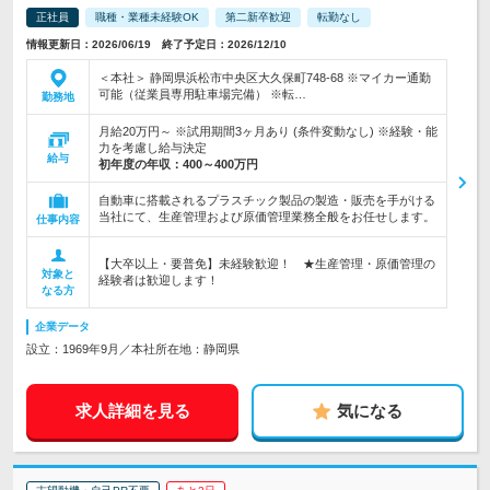
正社員
職種・業種未経験OK
第二新卒歓迎
転勤なし
情報更新日：2026/06/19 終了予定日：2026/12/10
＜本社＞ 静岡県浜松市中央区大久保町748-68 ※マイカー通勤
可能（従業員専用駐車場完備） ※転…
勤務地
月給20万円～ ※試用期間3ヶ月あり (条件変動なし) ※経験・能
力を考慮し給与決定
給与
初年度の年収：
400～400万円
自動車に搭載されるプラスチック製品の製造・販売を手がける
当社にて、生産管理および原価管理業務全般をお任せします。
仕事内容
【大卒以上・要普免】未経験歓迎！ ★生産管理・原価管理の
対象と
経験者は歓迎します！
なる方
企業データ
設立：1969年9月／本社所在地：静岡県
求人詳細を見る
気になる