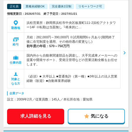
正社員
業種未経験OK
完全週休2日制
リモートワーク可
情報更新日：2026/07/31 終了予定日：2027/01/21
浜松営業所：静岡県浜松市中央区板屋町111-2浜松アクトタワ
ー14F ※転勤は当面無し └将来的に…
勤務地
月給：282,000円～390,000円 ※試用期間6ヶ月あり(期間終了
後に在宅制度を適用、その他待遇の変更なし)
給与
初年度の年収：
570～750万円
国内外から自動車関連部品を調達し、大手完成車メーカーへの
提案や開発サポート、受発注管理などの営業活動全般をお任せ
仕事内容
します。
《必須》■ 大卒以上 ■普通免許（第一種）■3年以上の法人営業
対象と
経験《歓迎》■自動車業界経験
なる方
企業データ
設立：2009年2月／従業員数：145人／本社所在地：愛知県
求人詳細を見る
気になる