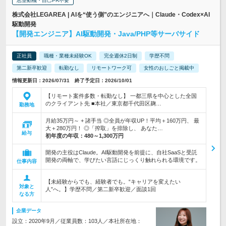
志望動機・自己PR不要
株式会社LEGAREA | AIを“使う側”のエンジニアへ｜Claude・Codex×AI
駆動開発
【開発エンジニア】AI駆動開発・Java/PHP等サーバサイド
正社員
職種・業種未経験OK
完全週休2日制
学歴不問
第二新卒歓迎
転勤なし
リモートワーク可
女性のおしごと掲載中
情報更新日：2026/07/31 終了予定日：2026/10/01
【リモート案件多数・転勤なし】 一都三県を中心とした全国
のクライアント先 ■本社／東京都千代田区麹…
勤務地
月給35万円～ + 諸手当 ◎全員が年収UP！平均＋160万円、 最
大＋280万円！ ◎「搾取」を排除し、 あなた…
給与
初年度の年収：
480～1,300万円
開発の主役はClaude。AI駆動開発を前提に、自社SaaSと受託
開発の両軸で、学びたい言語にじっくり触れられる環境です。
仕事内容
【未経験からでも、経験者でも。“キャリアを変えたい
対象と
人”へ。】学歴不問／第二新卒歓迎／面談1回
なる方
企業データ
設立：2020年9月／従業員数：103人／本社所在地：