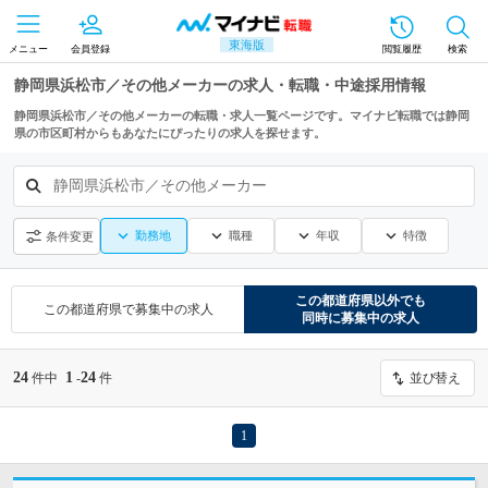
東海版
メニュー
会員登録
閲覧履歴
検索
静岡県浜松市／その他メーカーの求人・転職・中途採用情報
静岡県浜松市／その他メーカーの転職・求人一覧ページです。マイナビ転職では静岡
県の市区町村からもあなたにぴったりの求人を探せます。
静岡県浜松市／その他メーカー
勤務地
職種
年収
特徴
条件変更
この都道府県
以外でも
この都道府県
で募集中の求人
同時に募集中の求人
24
1
24
件中
-
件
並び替え
1