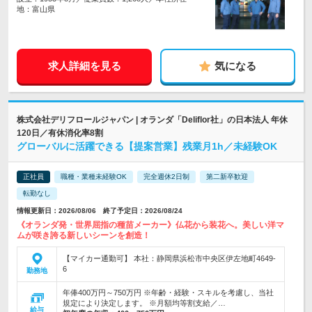
地：富山県
求人詳細を見る
気になる
株式会社デリフロールジャパン | オランダ「Deliflor社」の日本法人 年休
120日／有休消化率8割
グローバルに活躍できる【提案営業】残業月1h／未経験OK
正社員
職種・業種未経験OK
完全週休2日制
第二新卒歓迎
転勤なし
情報更新日：2026/08/06 終了予定日：2026/08/24
《オランダ発・世界屈指の種苗メーカー》仏花から装花へ。美しい洋マ
ムが咲き誇る新しいシーンを創造！
【マイカー通勤可】 本社：静岡県浜松市中央区伊左地町4649-
6
勤務地
年俸400万円～750万円 ※年齢・経験・スキルを考慮し、当社
規定により決定します。 ※月額均等割支給／…
給与