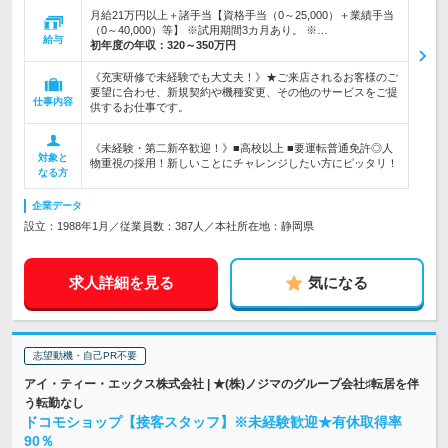
月給21万円以上＋諸手当【資格手当（0～25,000）＋業績手当
（0～40,000）等】 ※試用期間3カ月あり。 ※…
給与
初年度の年収：
320～350万円
《充実研修で未経験でも大丈夫！》★ご来店されるお客様のご
要望に合わせ、新規契約や機種変更、その他のサービスをご提
仕事内容
供するお仕事です。
《未経験・第二新卒歓迎！》■高校以上 ■要運転普通免許◎人
対象と
物重視の採用！新しいことにチャレンジしたい方にピッタリ！
なる方
企業データ
設立：1988年1月／従業員数：387人／本社所在地：静岡県
求人詳細を見る
気になる
志望動機・自己PR不要
アイ・ティー・エックス株式会社 | ★(株)ノジマのグループ会社♯転居を伴
う転勤なし
ドコモショップ【接客スタッフ】※未経験歓迎★有休取得率
90％