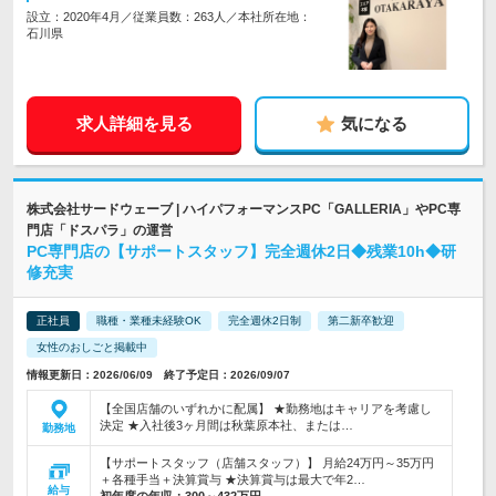
設立：2020年4月／従業員数：263人／本社所在地：
石川県
求人詳細を見る
気になる
株式会社サードウェーブ | ハイパフォーマンスPC「GALLERIA」やPC専
門店「ドスパラ」の運営
PC専門店の【サポートスタッフ】完全週休2日◆残業10h◆研
修充実
正社員
職種・業種未経験OK
完全週休2日制
第二新卒歓迎
女性のおしごと掲載中
情報更新日：2026/06/09 終了予定日：2026/09/07
【全国店舗のいずれかに配属】 ★勤務地はキャリアを考慮し
決定 ★入社後3ヶ月間は秋葉原本社、または…
勤務地
【サポートスタッフ（店舗スタッフ）】 月給24万円～35万円
＋各種手当＋決算賞与 ★決算賞与は最大で年2…
給与