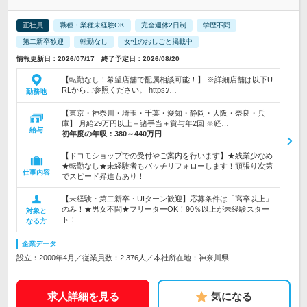
正社員
職種・業種未経験OK
完全週休2日制
学歴不問
第二新卒歓迎
転勤なし
女性のおしごと掲載中
情報更新日：2026/07/17 終了予定日：2026/08/20
【転勤なし！希望店舗で配属相談可能！】 ※詳細店舗は以下U
RLからご参照ください。 https:/…
勤務地
【東京・神奈川・埼玉・千葉・愛知・静岡・大阪・奈良・兵
庫】 月給29万円以上＋諸手当＋賞与年2回 ※経…
給与
初年度の年収：
380～440万円
【ドコモショップでの受付やご案内を行います】★残業少なめ
★転勤なし★未経験者もバッチリフォローします！頑張り次第
仕事内容
でスピード昇進もあり！
【未経験・第二新卒・UIターン歓迎】応募条件は「高卒以上」
のみ！★男女不問★フリーターOK！90％以上が未経験スター
対象と
ト！
なる方
企業データ
設立：2000年4月／従業員数：2,376人／本社所在地：神奈川県
求人詳細を見る
気になる