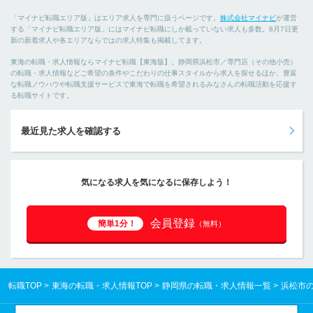
「マイナビ転職エリア版」はエリア求人を専門に扱うページです。
株式会社マイナビ
が運営
する「マイナビ転職エリア版」にはマイナビ転職にしか載っていない求人も多数。8月7日更
新の新着求人や各エリアならではの求人特集も掲載してます。
東海の転職・求人情報ならマイナビ転職【東海版】。静岡県浜松市／専門店（その他小売）
の転職・求人情報などご希望の条件やこだわりの仕事スタイルから求人を探せるほか、豊富
な転職ノウハウや転職支援サービスで東海で転職を希望されるみなさんの転職活動を応援す
る転職サイトです。
最近見た求人を確認する
気になる求人を気になるに保存しよう！
会員登録
簡単1分！
（無料）
転職TOP
東海の転職・求人情報TOP
静岡県の転職・求人情報一覧
浜松市