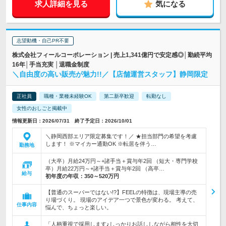
求人詳細を見る
気になる
志望動機・自己PR不要
株式会社フィールコーポレーション | 売上1,341億円で安定感◎│勤続平均
16年│手当充実 │退職金制度
＼自由度の高い販売が魅力!!／【店舗運営スタッフ】静岡限定
正社員
職種・業種未経験OK
第二新卒歓迎
転勤なし
女性のおしごと掲載中
情報更新日：2026/07/31 終了予定日：2026/10/01
＼静岡西部エリア限定募集です！／ ★担当部門の希望を考慮
します！ ※マイカー通勤OK ※転居を伴う…
勤務地
（大卒）月給24万円～+諸手当＋賞与年2回 （短大・専門学校
卒）月給22万円～+諸手当＋賞与年2回 （高卒…
給与
初年度の年収：
350～520万円
【普通のスーパーではない!?】FEELの特徴は、現場主導の売
り場づくり。 現場のアイデア一つで景色が変わる。 考えて、
仕事内容
悩んで、ちょっと楽しい。
「人柄重視で採用します♪しっかりお話ししながら相性を大切