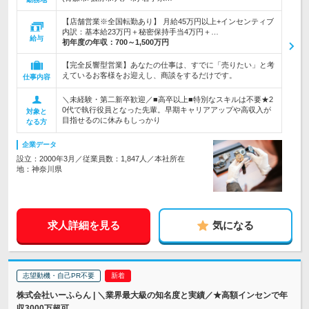
【店舗営業※全国転勤あり】 月給45万円以上+インセンティブ
内訳：基本給23万円＋秘密保持手当4万円＋…
給与
初年度の年収：
700～1,500万円
【完全反響型営業】あなたの仕事は、すでに「売りたい」と考
えているお客様をお迎えし、商談をするだけです。
仕事内容
＼未経験・第二新卒歓迎／■高卒以上■特別なスキルは不要★2
0代で執行役員となった先輩。早期キャリアアップや高収入が
対象と
目指せるのに休みもしっかり
なる方
企業データ
設立：2000年3月／従業員数：1,847人／本社所在
地：神奈川県
求人詳細を見る
気になる
志望動機・自己PR不要
株式会社いーふらん | ＼業界最大級の知名度と実績／★高額インセンで年
収3000万超可