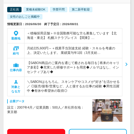
正社員
業種未経験OK
学歴不問
第二新卒歓迎
女性のおしごと掲載中
情報更新日：2026/06/30 終了予定日：2026/08/31
＜積極採用店舗＞※全国勤務可能な方も募集しています 【北
海道・東北】 札幌ステラプレイス 【関東】…
勤務地
月給225,600円～＋残業手当別途支給 経験・スキルを考慮の
上、決定いたします。 業績賞与年1回（3月支給…
給与
【SABON商品のご案内を通じて癒される毎日を│将来のキャリ
ア多彩】◆充実した研修サポートを用意◆ノルマはなし、イン
仕事内容
センティブあり◆
＼SABONはもちろん、スキンケアやコスメが“好き”を活かせる
／ ◎販売/接客/営業など、人と接するお仕事の経験 ◆男性活躍
対象と
中 ◆有休や希望休の取得◎
なる方
企業データ
設立：2007年4月／従業員数：500人／本社所在地：
東京都