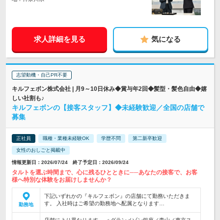
求人詳細を見る
気になる
志望動機・自己PR不要
キルフェボン株式会社 | 月9～10日休み◆賞与年2回◆髪型・髪色自由◆嬉
しい社割も♪
キルフェボンの【接客スタッフ】◆未経験歓迎／全国の店舗で
募集
正社員
職種・業種未経験OK
学歴不問
第二新卒歓迎
女性のおしごと掲載中
情報更新日：2026/07/24 終了予定日：2026/09/24
タルトを選ぶ時間まで、心に残るひとときに──あなたの接客で、お客
様へ特別な体験をお届けしませんか？
下記いずれかの『キルフェボン』の店舗にて勤務いただきま
す。 入社時はご希望の勤務地へ配属となります…
勤務地