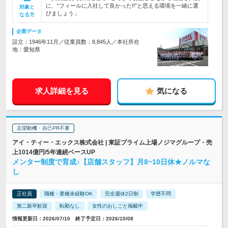
に、“フィールに入社して良かった!!”と思える環境を一緒に選
対象と
びましょう」
なる方
企業データ
設立：1946年11月／従業員数：8,845人／本社所在
地：愛知県
求人詳細を見る
気になる
志望動機・自己PR不要
アイ・ティー・エックス株式会社 | 東証プライム上場ノジマグループ・売
上1014億円/5年連続ベースUP
メンター制度で育成♪【店舗スタッフ】月8~10日休★ノルマな
し
正社員
職種・業種未経験OK
完全週休2日制
学歴不問
第二新卒歓迎
転勤なし
女性のおしごと掲載中
情報更新日：2026/07/10 終了予定日：2026/10/08