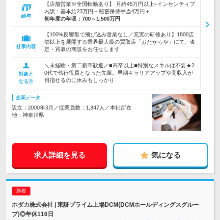
【店舗営業※全国転勤あり】 月給45万円以上+インセンティブ
内訳：基本給23万円＋秘密保持手当4万円＋…
給与
初年度の年収：
700～1,500万円
【100%反響型で飛び込み営業なし／充実の研修あり】1800店
舗以上を展開する業界最大級の買取店「おたからや」にて、査
仕事内容
定・買取の商談をお任せします
＼未経験・第二新卒歓迎／■高卒以上■特別なスキルは不要★2
0代で執行役員となった先輩。早期キャリアアップや高収入が
対象と
目指せるのに休みもしっかり
なる方
企業データ
設立：2000年3月／従業員数：1,847人／本社所在
地：神奈川県
求人詳細を見る
気になる
ホダカ株式会社 | 東証プライム上場DCM(DCMホールディングスグルー
プ)◎年休116日