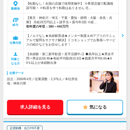
【転勤なし！全国の店舗で採用実施中】 ※希望店舗で配属相
談可能！ ※転居を伴う転勤はありません 北…
勤務地
【東京・神奈川・埼玉・千葉・愛知・静岡・大阪・奈良・兵
庫】 月給29万円以上＋諸手当＋賞与年2回 ※経…
給与
初年度の年収：
380～440万円
【ノルマなし★未経験育成★メンター制度＆AIアプリのマニュ
アルで疑問をサクサク解決】ドコモショップでお客様へサービ
仕事内容
スの紹介などをお任せします！
【未経験・第二新卒歓迎！若手活躍中♪】◆高卒以上★男女不
問⇒男女比56:46★有給平均取得15.6日★残業月平均5.6h★9
対象と
0％以上が未経験出身
なる方
企業データ
設立：2000年4月／従業員数：2,376人／本社所在
地：神奈川県
求人詳細を見る
気になる
志望動機・自己PR不要