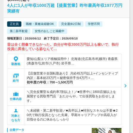
4人に1人が年収1000万超【提案営業】昨年最高年収1977万円
実績有
正社員
職種・業種未経験OK
完全週休2日制
学歴不問
第二新卒歓迎
女性のおしごと掲載中
情報更新日：2026/06/12 終了予定日：2026/09/10
昔は全く想像できなかった。自分が年収3000万円以上も稼いで、執行
役員に昇進している姿なんて…
愛知/山梨エリア積極採用中！ 北海道(北広島市/札幌市) 青森県
(青森市/弘前市/八戸市) 岩手県…
勤務地
【店舗営業※全国転勤あり】 月給45万円以上+インセンティブ
内訳：基本給23万円＋秘密保持手当4万円＋…
給与
初年度の年収：
700～1,500万円
＼完全反響型＆成約率7割以上！／■世界中に1800店舗以上を
展開する買取専門店「おたからや」で出張買取をお任せしま
仕事内容
す。
＼未経験・第二新卒歓迎／■高卒以上■特別なスキルは不要★2
0代で執行役員となった先輩。早期キャリアアップや高収入が
対象と
目指せるのに休みもしっかり
なる方
企業データ