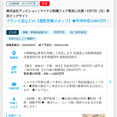
志望動機・自己PR不要
株式会社アンビション | マイナビ転職フェア東京に出展！6月7日（日）東
京ビッグサイト
ブランド品などの【買取営業スタッフ】◆平均年収1086万円！
正社員
職種・業種未経験OK
学歴不問
第二新卒歓迎
女性のおしごと掲載中
情報更新日：2026/08/07 終了予定日：2026/11/05
※勤務地は希望を考慮して決定します 北海道上川郡東神楽町
北海道旭川市 岩手県盛岡市 福島県須賀川…
勤務地
【東京・神奈川・千葉・埼玉】月給30万円～300万円＋諸手当
＋賞与年2回 【その他の勤務地】月給26万円～3…
給与
初年度の年収：
400～1,500万円
＼スマホで写真を撮って本社に送るだけ！商品知識はなくてO
K／ ◆買取の査定でご来店されたお客様の接客対応をお任せし
仕事内容
ます。◆ノルマなし
＼未経験・第二新卒歓迎！／ ◆社員の9割が20代 ◆性別・学
歴・経験不問 ◆「稼ぎたい」という強い気持ちがある方を歓
対象と
迎します！
なる方
企業データ