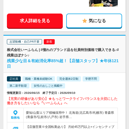
求人詳細を見る
気になる
志望動機・自己PR不要
株式会社いーふらん | #憧れのブランド品を社員特別価格で購入できる♪#
残業ほぼナシ♪
残業少な目＆有給消化率85%超！【店舗スタッフ】★年休121
日
正社員
職種・業種未経験OK
完全週休2日制
学歴不問
第二新卒歓迎
女性のおしごと掲載中
情報更新日：2026/06/15 終了予定日：2026/09/10
【充実の研修があり安心】★もっとワークライフバランスを大切にした
働き方をしたい♪なら『いーふらん』へ
愛知/山梨エリア積極採用中！ 北海道(北広島市/札幌市) 青森県
(青森市/弘前市/八戸市) 岩手県…
勤務地
【店舗営業※全国転勤あり】 月給45万円以上+インセンティブ