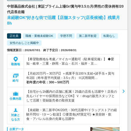
中部薬品株式会社 | 東証プライム上場Gr/賞与年3.5カ月/男性の育休例有/20
代店長在籍
未経験OK*好きな街で活躍【店舗スタッフ(店長候補)】残業月
8h
正社員
職種・業種未経験OK
学歴不問
第二新卒歓迎
転勤なし
女性のおしごと掲載中
情報更新日：2026/07/01 終了予定日：2026/08/31
【希望勤務地を考慮／マイカー通勤可（駐車場完備）】 ◆愛
知・岐阜・三重・静岡・富山・石川・福井・京…
勤務地
【月給20万円～30万円】＋残業手当100％支給+諸手当＋賞与
年2回（昨年度平均実績：3.5ヶ月） ※試用期間…
給与
初年度の年収：
300～500万円
【自宅から1h圏内の店舗に配属！25歳の店長も活躍中！店長の
先もバイヤーや採用担当などOK】Ｖ・drugの販売スタッフと
仕事内容
して活躍！登録販売者の取得支援
【未経験・第二新卒OK/20代・30代活躍中/ドラッグストアの経
験不問/U・Iターン歓迎】◎要普免(AT限定可) ★美容師・飲
対象と
食・アパレル出身の先輩も活躍中
なる方
企業データ