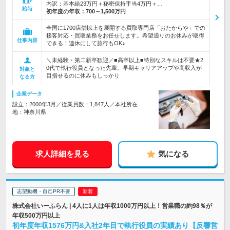
内訳：基本給23万円＋秘密保持手当4万円＋…
給与
初年度の年収：
700～1,500万円
全国に1700店舗以上を展開する買取専門店「おたからや」での
接客対応・買取業務をお任せします。希望通りのお休みが取得
仕事内容
できる！連休にして旅行もOK♪
＼未経験・第二新卒歓迎／■高卒以上■特別なスキルは不要★2
0代で執行役員となった先輩。早期キャリアアップや高収入が
対象と
目指せるのに休みもしっかり
なる方
企業データ
設立：2000年3月／従業員数：1,847人／本社所在
地：神奈川県
求人詳細を見る
気になる
志望動機・自己PR不要
株式会社いーふらん | 4人に1人は年収1000万円以上！営業職の約98％が
年収500万円以上
初年度年収1576万円&入社2年目で執行役員の実績あり【反響営