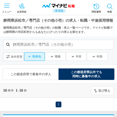
東海版
メニュー
会員登録
閲覧履歴
検索
静岡県浜松市／専門店（その他小売）の求人・転職・中途採用情報
静岡県浜松市／専門店（その他小売）の転職・求人一覧ページです。マイナビ転職で
は静岡県の市区町村からもあなたにぴったりの求人を探せます。
静岡県浜松市／専門店（その他小売）
勤務地
職種
年収
特徴
条件変更
この都道府県
以外でも
この都道府県
で募集中の求人
同時に募集中の求人
18
1
18
件中
-
件
並び替え
1