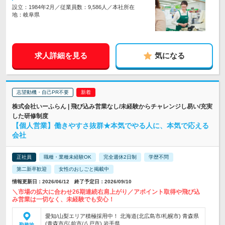
設立：1984年2月／従業員数：9,586人／本社所在
地：岐阜県
求人詳細を見る
気になる
志望動機・自己PR不要
株式会社いーふらん | 飛び込み営業なし/未経験からチャレンジし易い/充実
した研修制度
【個人営業】働きやすさ抜群★本気でやる人に、本気で応える
会社
正社員
職種・業種未経験OK
完全週休2日制
学歴不問
第二新卒歓迎
女性のおしごと掲載中
情報更新日：2026/06/12 終了予定日：2026/09/10
＼市場の拡大に合わせ26期連続右肩上がり／アポイント取得や飛び込
み営業は一切なく、未経験でも安心！
愛知/山梨エリア積極採用中！ 北海道(北広島市/札幌市) 青森県
(青森市/弘前市/八戸市) 岩手県…
勤務地