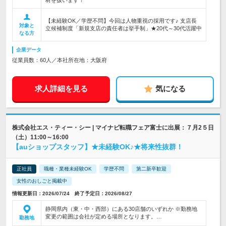
材を扱います！
【未経験OK／学歴不問】今回は人物重視の採用です♪ 支店長
対象と
立候補制度「新規支店の責任者は挙手制」★20代～30代活躍中
なる方
企業データ
従業員数：60人／本社所在地：大阪府
求人詳細を見る
気になる
株式会社エス・ティー・シー | マイナビ転職フェア富士に出展：７月2５日
（土）11:00～16:00
【auショップスタッフ】★未経験OK♪★将来性抜群！
正社員
職種・業種未経験OK
学歴不問
第二新卒歓迎
女性のおしごと掲載中
情報更新日：2026/07/24 終了予定日：2026/08/27
静岡県内（東・中・西部）にある30店舗のいずれか ※勤務地
変更の範囲は会社が定める場所となります。…
勤務地