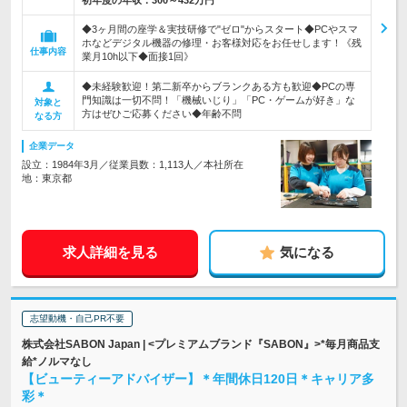
初年度の年収：
300～432万円
◆3ヶ月間の座学＆実技研修で"ゼロ"からスタート◆PCやスマ
ホなどデジタル機器の修理・お客様対応をお任せします！《残
仕事内容
業月10h以下◆面接1回》
◆未経験歓迎！第二新卒からブランクある方も歓迎◆PCの専
門知識は一切不問！「機械いじり」「PC・ゲームが好き」な
対象と
方はぜひご応募ください◆年齢不問
なる方
企業データ
設立：1984年3月／従業員数：1,113人／本社所在
地：東京都
求人詳細を見る
気になる
志望動機・自己PR不要
株式会社SABON Japan | <プレミアムブランド『SABON』>*毎月商品支
給*ノルマなし
【ビューティーアドバイザー】＊年間休日120日＊キャリア多
彩＊