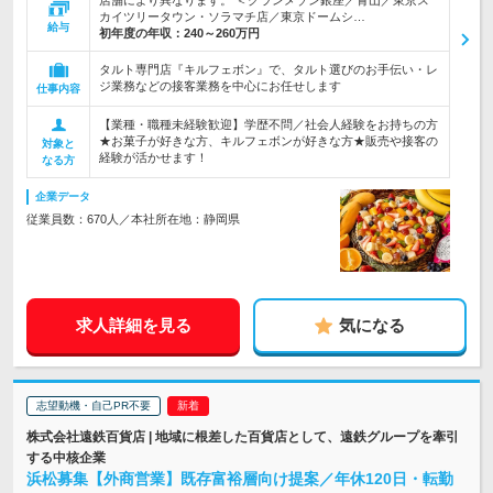
店舗により異なります。 ＜グランメゾン銀座／青山／東京ス
カイツリータウン・ソラマチ店／東京ドームシ…
給与
初年度の年収：
240～260万円
タルト専門店『キルフェボン』で、タルト選びのお手伝い・レ
ジ業務などの接客業務を中心にお任せします
仕事内容
【業種・職種未経験歓迎】学歴不問／社会人経験をお持ちの方
★お菓子が好きな方、キルフェボンが好きな方★販売や接客の
対象と
経験が活かせます！
なる方
企業データ
従業員数：670人／本社所在地：静岡県
求人詳細を見る
気になる
志望動機・自己PR不要
株式会社遠鉄百貨店 | 地域に根差した百貨店として、遠鉄グループを牽引
する中核企業
浜松募集【外商営業】既存富裕層向け提案／年休120日・転勤