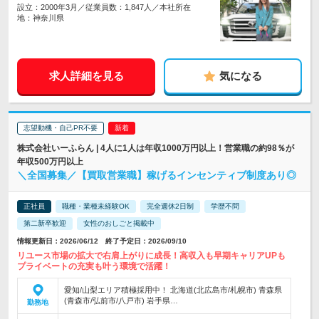
設立：2000年3月／従業員数：1,847人／本社所在
地：神奈川県
求人詳細を見る
気になる
志望動機・自己PR不要
株式会社いーふらん | 4人に1人は年収1000万円以上！営業職の約98％が
年収500万円以上
＼全国募集／【買取営業職】稼げるインセンティブ制度あり◎
正社員
職種・業種未経験OK
完全週休2日制
学歴不問
第二新卒歓迎
女性のおしごと掲載中
情報更新日：2026/06/12 終了予定日：2026/09/10
リユース市場の拡大で右肩上がりに成長！高収入も早期キャリアUPも
プライベートの充実も叶う環境で活躍！
愛知/山梨エリア積極採用中！ 北海道(北広島市/札幌市) 青森県
(青森市/弘前市/八戸市) 岩手県…
勤務地