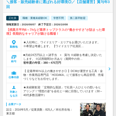
＼接客・販売経験者に選ばれる好環境◎／【店舗運営】賞与年3
回
正社員
職種・業種未経験OK
学歴不問
第二新卒歓迎
情報更新日：2026/08/07 終了予定日：2026/10/08
【残業月平均6～7hなど業界トップクラスの“働きやすさ”が詰まった環
境】長期的なキャリアが築ける職場！
★入社時に、ワイドエリア・エリアをお選びいただきます。
※希望は考慮します。 【ワイドエリア社員区…
勤務地
■月給24万円以上 + 諸手当 + 賞与 ※経験を考慮し決定いた
します。 ※試用期間3か月あり（期間中の待…
給与
初年度の年収：
380～470万円
【 定着率90％以上の働きやすさ◎ 】DCMが運営する工具・金
物・作業用品専門店「HODAKA」にて接客から商品管理、売場
仕事内容
づくりなどをお任せします。
★未経験歓迎 「定期的な面談」で社員一人ひとりの想いをヒ
アリング！“理想の姿”を会社と一緒に目指していけます（30～
対象と
40代多数活躍中）
なる方
企業データ
設立：2016年5月／従業員数：825人／本社所在地：
東京都