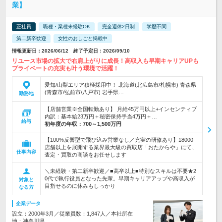
業】
正社員
職種・業種未経験OK
完全週休2日制
学歴不問
第二新卒歓迎
女性のおしごと掲載中
情報更新日：2026/06/12 終了予定日：2026/09/10
リユース市場の拡大で右肩上がりに成長！高収入も早期キャリアUPも
プライベートの充実も叶う環境で活躍！
愛知/山梨エリア積極採用中！ 北海道(北広島市/札幌市) 青森県
(青森市/弘前市/八戸市) 岩手県…
勤務地
【店舗営業※全国転勤あり】 月給45万円以上+インセンティブ
内訳：基本給23万円＋秘密保持手当4万円＋…
給与
初年度の年収：
700～1,500万円
【100%反響型で飛び込み営業なし／充実の研修あり】18000
店舗以上を展開する業界最大級の買取店「おたからや」にて、
仕事内容
査定・買取の商談をお任せします
＼未経験・第二新卒歓迎／■高卒以上■特別なスキルは不要★2
0代で執行役員となった先輩。早期キャリアアップや高収入が
対象と
目指せるのに休みもしっかり
なる方
企業データ
設立：2000年3月／従業員数：1,847人／本社所在
地：神奈川県