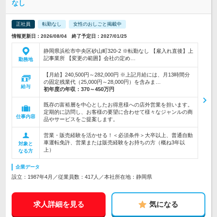
なし
正社員
転勤なし
女性のおしごと掲載中
情報更新日：2026/08/04 終了予定日：2027/01/25
静岡県浜松市中央区砂山町320-2 ※転勤なし 【雇入れ直後】上
記事業所 【変更の範囲】会社の定め…
勤務地
【月給】240,500円～282,000円 ※上記月給には、月13時間分
の固定残業代（25,000円～28,000円）を含みま…
給与
初年度の年収：
370～450万円
既存の富裕層を中心としたお得意様への店外営業を担います。
定期的に訪問し、お客様の要望に合わせて様々なジャンルの商
仕事内容
品やサービスをご提案します。
営業・販売経験を活かせる！＜必須条件＞大卒以上、普通自動
車運転免許、営業または販売経験をお持ちの方（概ね3年以
対象と
上）
なる方
企業データ
設立：1987年4月／従業員数：417人／本社所在地：静岡県
求人詳細を見る
気になる