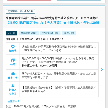
志望動機・自己PR不要
東和電気株式会社 | 創業78年の歴史を持つ独立系エレクトロニクス商社
《浜松》既存顧客中心の【法人営業】★土日祝休・年休130日
正社員
業種未経験OK
完全週休2日制
学歴不問
情報更新日：2026/05/08 終了予定日：2026/09/10
浜松営業所／ 静岡県浜松市中区佐鳴台4-14-28 ※転勤当面なし
┗将来的にキャリアビジョンを考…
勤務地
月給300,000円～380,000円 ※経験・スキルなどを考慮し決定
いたします。 ※試用期間3カ月間あり（待遇変…
給与
初年度の年収：
500～700万円
既存の法人顧客へ向けた、電子部品や産業用フィルムなどの提
案営業をお任せします。
仕事内容
【営業経験を活かせる！】《必須》学歴不問／法人営業経験／
対象と
普通自動車運転免許
なる方
企業データ
設立：1946年2月／従業員数：165人／本社所在地：東京都