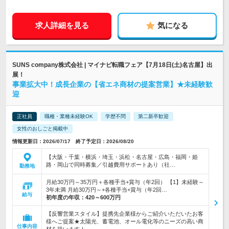
求人詳細を見る
気になる
SUNS company株式会社 | マイナビ転職フェア【7月18日(土)名古屋】出
展！
事業拡大中！成長企業の【省エネ商材の提案営業】★未経験歓
迎
正社員
職種・業種未経験OK
学歴不問
第二新卒歓迎
女性のおしごと掲載中
情報更新日：2026/07/17 終了予定日：2026/08/20
【大阪・千葉・横浜・埼玉・浜松・名古屋・広島・福岡・姫
路・岡山で同時募集／引越費用サポートあり（社…
勤務地
月給30万円～35万円＋各種手当+賞与（年2回） 【1】未経験～
3年未満 月給30万円～+各種手当+賞与（年2回…
給与
初年度の年収：
420～600万円
【反響営業スタイル】提携先企業様からご紹介いただいたお客
様へご提案★太陽光、蓄電池、オール電化等のニーズの高い商
仕事内容