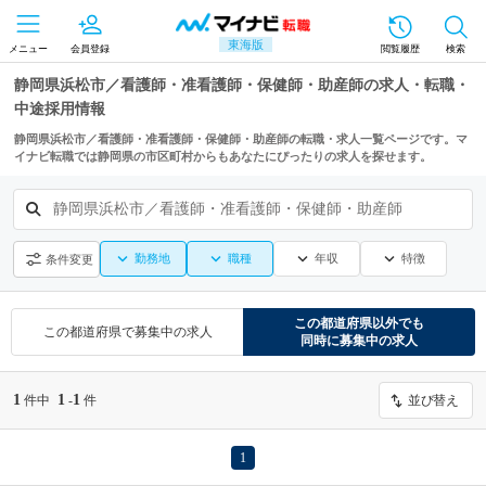
東海版
メニュー
会員登録
閲覧履歴
検索
静岡県浜松市／看護師・准看護師・保健師・助産師の求人・転職・
中途採用情報
静岡県浜松市／看護師・准看護師・保健師・助産師の転職・求人一覧ページです。マ
イナビ転職では静岡県の市区町村からもあなたにぴったりの求人を探せます。
静岡県浜松市／看護師・准看護師・保健師・助産師
勤務地
職種
年収
特徴
条件変更
この都道府県
以外でも
この都道府県
で募集中の求人
同時に募集中の求人
1
1
1
件中
-
件
並び替え
1