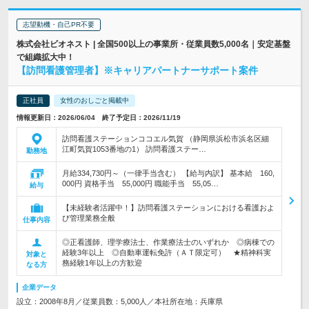
志望動機・自己PR不要
株式会社ビオネスト | 全国500以上の事業所・従業員数5,000名｜安定基盤
で組織拡大中！
【訪問看護管理者】※キャリアパートナーサポート案件
正社員
女性のおしごと掲載中
情報更新日：2026/06/04 終了予定日：2026/11/19
訪問看護ステーションココエル気賀 （静岡県浜松市浜名区細
江町気賀1053番地の1） 訪問看護ステー…
勤務地
月給334,730円～（一律手当含む） 【給与内訳】 基本給 160,
000円 資格手当 55,000円 職能手当 55,05…
給与
【未経験者活躍中！】訪問看護ステーションにおける看護およ
び管理業務全般
仕事内容
◎正看護師、理学療法士、作業療法士のいずれか ◎病棟での
経験3年以上 ◎自動車運転免許（ＡＴ限定可） ★精神科実
対象と
務経験1年以上の方歓迎
なる方
企業データ
設立：2008年8月／従業員数：5,000人／本社所在地：兵庫県