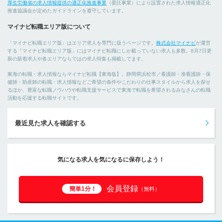
厚生労働省の求人情報提供の適正化推進事業
（委託事業）により設置された求人情報適正化
推進協議会が定めたガイドラインを遵守しています。
マイナビ転職エリア版について
「マイナビ転職エリア版」はエリア求人を専門に扱うページです。
株式会社マイナビ
が運営
する「マイナビ転職エリア版」にはマイナビ転職にしか載っていない求人も多数。8月7日更
新の新着求人や各エリアならではの求人特集も掲載してます。
東海の転職・求人情報ならマイナビ転職【東海版】。静岡県浜松市／看護師・准看護師・保
健師・助産師の転職・求人情報などご希望の条件やこだわりの仕事スタイルから求人を探せ
るほか、豊富な転職ノウハウや転職支援サービスで東海で転職を希望されるみなさんの転職
活動を応援する転職サイトです。
最近見た求人を確認する
気になる求人を気になるに保存しよう！
会員登録
簡単1分！
（無料）