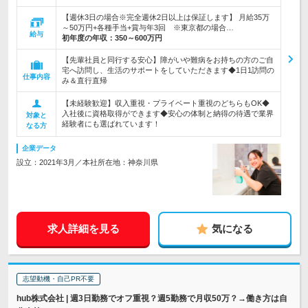
【週休3日の場合※完全週休2日以上は保証します】 月給35万
～50万円+各種手当+賞与年3回 ※東京都の場合…
給与
初年度の年収：
350～600万円
【先輩社員と同行する安心】障がいや難病をお持ちの方のご自
宅へ訪問し、生活のサポートをしていただきます◆1日1訪問の
仕事内容
み＆直行直帰
【未経験歓迎】収入重視・プライベート重視のどちらもOK◆
入社後に資格取得ができます◆安心の体制と納得の待遇で業界
対象と
経験者にも選ばれています！
なる方
企業データ
設立：2021年3月／本社所在地：神奈川県
求人詳細を見る
気になる
志望動機・自己PR不要
hub株式会社 | 週3日勤務でオフ重視？週5勤務で月収50万？→働き方は自