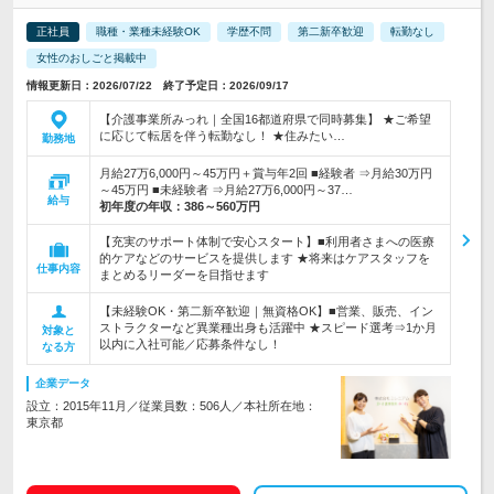
正社員
職種・業種未経験OK
学歴不問
第二新卒歓迎
転勤なし
女性のおしごと掲載中
情報更新日：2026/07/22 終了予定日：2026/09/17
【介護事業所みっれ｜全国16都道府県で同時募集】 ★ご希望
に応じて転居を伴う転勤なし！ ★住みたい…
勤務地
月給27万6,000円～45万円＋賞与年2回 ■経験者 ⇒月給30万円
～45万円 ■未経験者 ⇒月給27万6,000円～37…
給与
初年度の年収：
386～560万円
【充実のサポート体制で安心スタート】■利用者さまへの医療
的ケアなどのサービスを提供します ★将来はケアスタッフを
仕事内容
まとめるリーダーを目指せます
【未経験OK・第二新卒歓迎｜無資格OK】■営業、販売、イン
ストラクターなど異業種出身も活躍中 ★スピード選考⇒1か月
対象と
以内に入社可能／応募条件なし！
なる方
企業データ
設立：2015年11月／従業員数：506人／本社所在地：
東京都