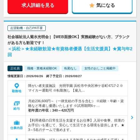
求人詳細を見る
気になる
志望動機・自己PR不要
社会福祉法人菊水光明会 | 【WEB面接OK】実務経験がない方、ブランク
がある方も歓迎です！
＜浜松＞★未経験歓迎★有資格者優遇【生活支援員】★賞与年2
回
正社員
職種・業種未経験OK
転勤なし
女性のおしごと掲載中
情報更新日：2026/06/26 終了予定日：2026/08/27
障がい者支援施設 光明学園 浜松市中央区神ケ谷町4717-2 ※
マイカー通勤可 ※転勤無し 【雇入…
勤務地
月給236,600円～（一律支給の手当を含む） ※経験・年齢・資
格など考慮し優遇いたします ※試用期間6ヶ…
給与
初年度の年収：
340～420万円
【利用者様の日常生活を支援するお仕事】入浴や食事、排泄の
お手伝いを通じて、安心して生活できる環境を提供します。★
仕事内容
3～5名のチームで進めます。