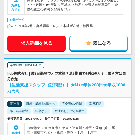
実務未経験・ブランクのある方歓迎！あなたの成長を応援しま
す♪＜必須＞★4年制大卒以上 ＜歓迎＞☆普通自動車免許・介
対象と
護福祉士の資格をお持ちの方
なる方
企業データ
設立：1994年2月／従業員数：45人／本社所在地：静岡県
求人詳細を見る
気になる
志望動機・自己PR不要
hub株式会社 | 週3日勤務でオフ重視？週5勤務で月収50万？→働き方は自
分次第！
【生活支援スタッフ（訪問型）】★Max年休208日★年収1000
万円可
正社員
職種・業種未経験OK
完全週休2日制
学歴不問
第二新卒歓迎
転勤なし
女性のおしごと掲載中
情報更新日：2026/06/30 終了予定日：2026/09/28
＜転勤ナシ/直行直帰＞ 東京・神奈川・埼玉・愛知（名古屋
市・豊橋市など）・山梨・静岡・千葉（千葉市…
勤務地