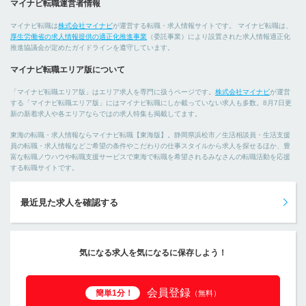
マイナビ転職運営者情報
マイナビ転職は
株式会社マイナビ
が運営する転職・求人情報サイトです。 マイナビ転職は、
厚生労働省の求人情報提供の適正化推進事業
（委託事業）により設置された求人情報適正化
推進協議会が定めたガイドラインを遵守しています。
マイナビ転職エリア版について
「マイナビ転職エリア版」はエリア求人を専門に扱うページです。
株式会社マイナビ
が運営
する「マイナビ転職エリア版」にはマイナビ転職にしか載っていない求人も多数。8月7日更
新の新着求人や各エリアならではの求人特集も掲載してます。
東海の転職・求人情報ならマイナビ転職【東海版】。静岡県浜松市／生活相談員・生活支援
員の転職・求人情報などご希望の条件やこだわりの仕事スタイルから求人を探せるほか、豊
富な転職ノウハウや転職支援サービスで東海で転職を希望されるみなさんの転職活動を応援
する転職サイトです。
最近見た求人を確認する
気になる求人を気になるに保存しよう！
会員登録
簡単1分！
（無料）