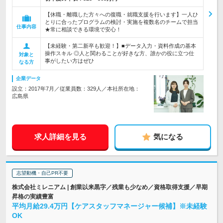
【休職・離職した方々への復職・就職支援を行います】一人ひ
とりに合ったプログラムの検討・実施を複数名のチームで担当
仕事内容
★常に相談できる環境で安心！
【未経験・第二新卒も歓迎！】■データ入力・資料作成の基本
操作スキル ◎人と関わることが好きな方、誰かの役に立つ仕
対象と
事がしたい方はぜひ
なる方
企業データ
設立：2017年7月／従業員数：329人／本社所在地：
広島県
求人詳細を見る
気になる
志望動機・自己PR不要
株式会社ミレニアム | 創業以来黒字／残業も少なめ／資格取得支援／早期
昇格の実績豊富
平均月給29.4万円【ケアスタッフマネージャー候補】※未経験
OK