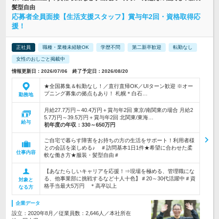
髪型自由
応募者全員面接【生活支援スタッフ】賞与年2回・資格取得応
援！
正社員
職種・業種未経験OK
学歴不問
第二新卒歓迎
転勤なし
女性のおしごと掲載中
情報更新日：2026/07/06 終了予定日：2026/08/20
★全国募集＆転勤なし！／直行直帰OK／UIターン歓迎 ※オー
プニング募集の拠点もあり！ 札幌＊白石…
勤務地
月給27.7万円～40.4万円＋賞与年2回 東京/南関東の場合 月給2
5.7万円～39.5万円＋賞与年2回 北関東/東海…
給与
初年度の年収：
330～650万円
ご自宅で暮らす障害をお持ちの方の生活をサポート！利用者様
との会話を楽しめる♪ ＃訪問基本1日1件★希望に合わせた柔
仕事内容
軟な働き方★服装・髪型自由＃
【あなたらしいキャリアを応援！⇒現場を極める、管理職にな
る、他事業部に挑戦するなど十人十色】＃20～30代活躍中＃資
対象と
格手当最大5万円 ＊高卒以上
なる方
企業データ
設立：2020年8月／従業員数：2,646人／本社所在