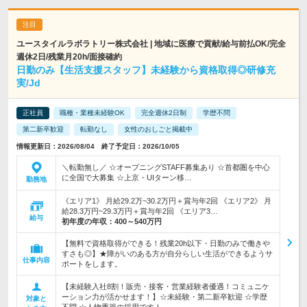
ユースタイルラボラトリー株式会社 | 地域に医療で貢献/給与前払OK/完全
週休2日/残業月20h/面接確約
日勤のみ【生活支援スタッフ】未経験から資格取得◎研修充
実/Jd
正社員
職種・業種未経験OK
完全週休2日制
学歴不問
第二新卒歓迎
転勤なし
女性のおしごと掲載中
情報更新日：2026/08/04 終了予定日：2026/10/05
＼転勤無し／ ☆オープニングSTAFF募集あり ☆首都圏を中心
に全国で大募集 ☆上京・UIターン移…
勤務地
《エリア1》 月給29.2万~30.2万円＋賞与年2回 《エリア2》 月
給28.3万円~29.3万円＋賞与年2回 《エリア3…
給与
初年度の年収：
400～540万円
【無料で資格取得ができる！残業20h以下・日勤のみで働きや
すさも◎】★障がいのある方が自分らしい生活ができるようサ
仕事内容
ポートをします。
【未経験入社8割！販売・接客・営業経験者優遇！コミュニケ
ーション力が活かせます！】☆未経験・第二新卒歓迎 ☆学歴
対象と