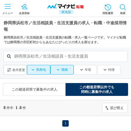
東海版
メニュー
会員登録
閲覧履歴
検索
静岡県浜松市／生活相談員・生活支援員の求人・転職・中途採用情
報
静岡県浜松市／生活相談員・生活支援員の転職・求人一覧ページです。マイナビ転職
では静岡県の市区町村からもあなたにぴったりの求人を探せます。
静岡県浜松市／生活相談員・生活支援員
勤務地
職種
年収
特徴
条件変更
この都道府県
以外でも
この都道府県
で募集中の求人
同時に募集中の求人
8
1
8
件中
-
件
並び替え
1