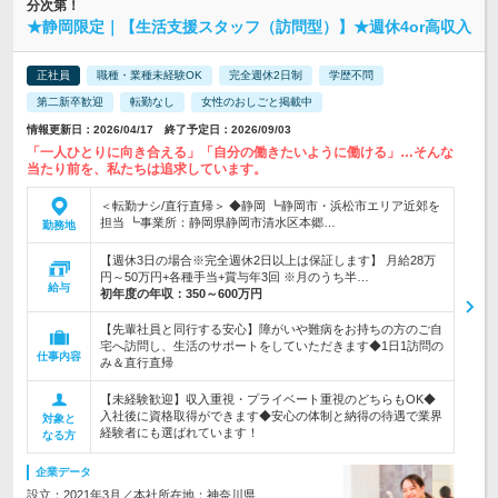
分次第！
★静岡限定｜【生活支援スタッフ（訪問型）】★週休4or高収入
正社員
職種・業種未経験OK
完全週休2日制
学歴不問
第二新卒歓迎
転勤なし
女性のおしごと掲載中
情報更新日：2026/04/17 終了予定日：2026/09/03
「一人ひとりに向き合える」「自分の働きたいように働ける」…そんな
当たり前を、私たちは追求しています。
＜転勤ナシ/直行直帰＞ ◆静岡 ┗静岡市・浜松市エリア近郊を
担当 ┗事業所：静岡県静岡市清水区本郷…
勤務地
【週休3日の場合※完全週休2日以上は保証します】 月給28万
円～50万円+各種手当+賞与年3回 ※月のうち半…
給与
初年度の年収：
350～600万円
【先輩社員と同行する安心】障がいや難病をお持ちの方のご自
宅へ訪問し、生活のサポートをしていただきます◆1日1訪問の
仕事内容
み＆直行直帰
【未経験歓迎】収入重視・プライベート重視のどちらもOK◆
入社後に資格取得ができます◆安心の体制と納得の待遇で業界
対象と
経験者にも選ばれています！
なる方
企業データ
設立：2021年3月／本社所在地：神奈川県