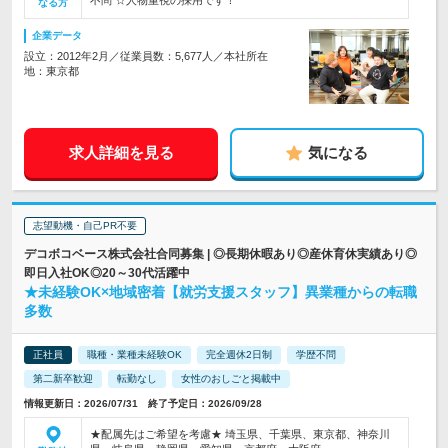
不問 ☆人物重視の採用です！
なる方
企業データ
設立：2012年2月／従業員数：5,677人／本社所在
地：東京都
求人詳細を見る
気になる
志望動機・自己PR不要
デコボコベース株式会社合同募集 | ◎長期休暇あり◎産休育休実績あり◎
即日入社OK◎20～30代活躍中
★未経験OK×地域密着【就労支援スタッフ】異業種からの転職
多数
正社員
職種・業種未経験OK
完全週休2日制
学歴不問
第二新卒歓迎
転勤なし
女性のおしごと掲載中
情報更新日：2026/07/31 終了予定日：2026/09/28
★配属先はご希望を考慮★ 埼玉県、千葉県、東京都、神奈川