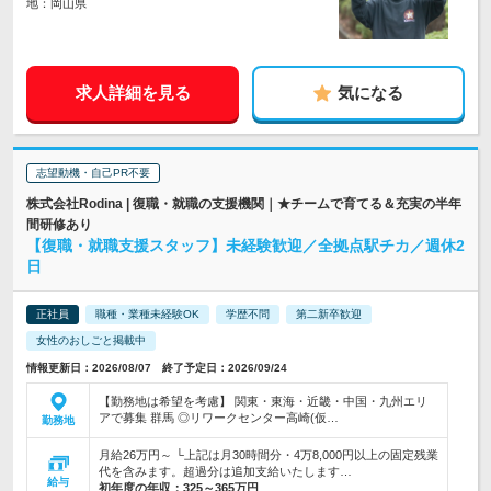
地：岡山県
求人詳細を見る
気になる
志望動機・自己PR不要
株式会社Rodina | 復職・就職の支援機関｜★チームで育てる＆充実の半年
間研修あり
【復職・就職支援スタッフ】未経験歓迎／全拠点駅チカ／週休2
日
正社員
職種・業種未経験OK
学歴不問
第二新卒歓迎
女性のおしごと掲載中
情報更新日：2026/08/07 終了予定日：2026/09/24
【勤務地は希望を考慮】 関東・東海・近畿・中国・九州エリ
アで募集 群馬 ◎リワークセンター高崎(仮…
勤務地
月給26万円～ └上記は月30時間分・4万8,000円以上の固定残業
代を含みます。超過分は追加支給いたします…
給与
初年度の年収：
325～365万円