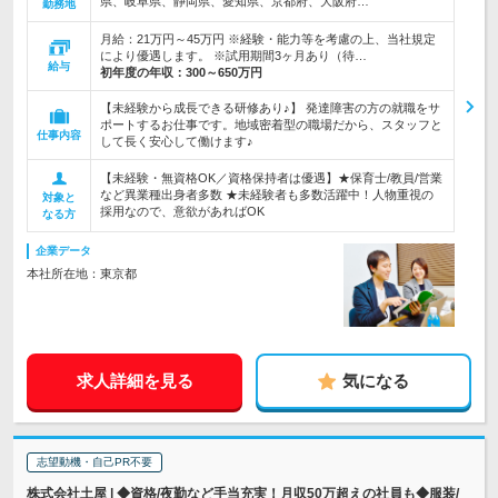
県、岐阜県、静岡県、愛知県、京都府、大阪府…
勤務地
月給：21万円～45万円 ※経験・能力等を考慮の上、当社規定
により優遇します。 ※試用期間3ヶ月あり（待…
給与
初年度の年収：
300～650万円
【未経験から成長できる研修あり♪】 発達障害の方の就職をサ
ポートするお仕事です。地域密着型の職場だから、スタッフと
仕事内容
して長く安心して働けます♪
【未経験・無資格OK／資格保持者は優遇】★保育士/教員/営業
など異業種出身者多数 ★未経験者も多数活躍中！人物重視の
対象と
採用なので、意欲があればOK
なる方
企業データ
本社所在地：東京都
求人詳細を見る
気になる
志望動機・自己PR不要
株式会社土屋 | ◆資格/夜勤など手当充実！月収50万超えの社員も◆服装/