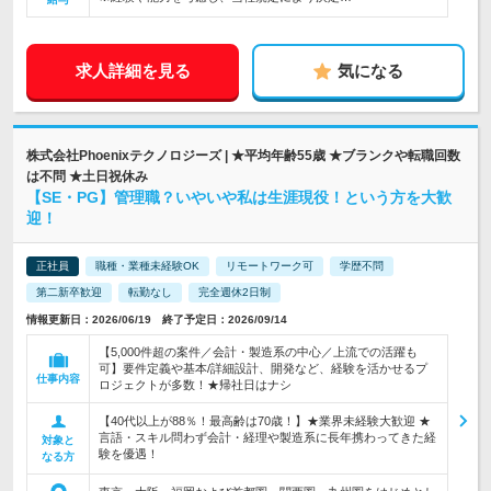
求人詳細を見る
気になる
株式会社Phoenixテクノロジーズ | ★平均年齢55歳 ★ブランクや転職回数
は不問 ★土日祝休み
【SE・PG】管理職？いやいや私は生涯現役！という方を大歓
迎！
正社員
職種・業種未経験OK
リモートワーク可
学歴不問
第二新卒歓迎
転勤なし
完全週休2日制
情報更新日：2026/06/19 終了予定日：2026/09/14
【5,000件超の案件／会計・製造系の中心／上流での活躍も
可】要件定義や基本/詳細設計、開発など、経験を活かせるプ
仕事内容
ロジェクトが多数！★帰社日はナシ
【40代以上が88％！最高齢は70歳！】★業界未経験大歓迎 ★
言語・スキル問わず会計・経理や製造系に長年携わってきた経
対象と
験を優遇！
なる方