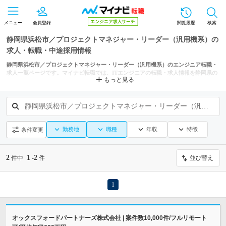
メニュー
会員登録
閲覧履歴
検索
静岡県浜松市／プロジェクトマネジャー・リーダー（汎用機系）の
求人・転職・中途採用情報
静岡県浜松市／プロジェクトマネジャー・リーダー（汎用機系）のエンジニア転職・
求人一覧ページです。マイナビ転職では、ITエンジニアの転職・求人情報を静岡県の
もっと見る
市区町村からも探せます。
静岡県浜松市／プロジェクトマネジャー・リーダー（汎用機系）
勤務地
職種
年収
特徴
条件変更
2
1
2
件中
-
件
並び替え
1
オックスフォードパートナーズ株式会社 | 案件数10,000件/フルリモート