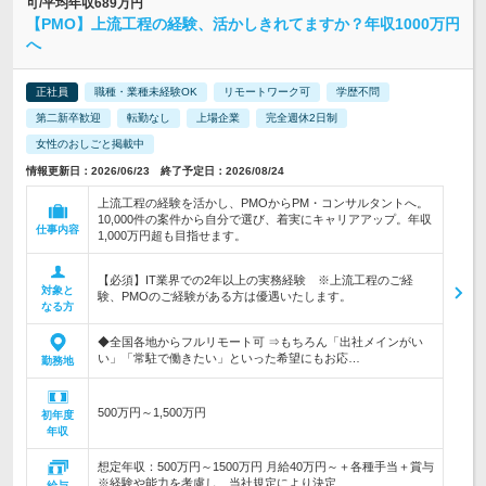
可/平均年収689万円
【PMO】上流工程の経験、活かしきれてますか？年収1000万円
へ
正社員
職種・業種未経験OK
リモートワーク可
学歴不問
第二新卒歓迎
転勤なし
上場企業
完全週休2日制
女性のおしごと掲載中
情報更新日：2026/06/23 終了予定日：2026/08/24
上流工程の経験を活かし、PMOからPM・コンサルタントへ。
10,000件の案件から自分で選び、着実にキャリアアップ。年収
仕事内容
1,000万円超も目指せます。
【必須】IT業界での2年以上の実務経験 ※上流工程のご経
対象と
験、PMOのご経験がある方は優遇いたします。
なる方
◆全国各地からフルリモート可 ⇒もちろん「出社メインがい
い」「常駐で働きたい」といった希望にもお応…
勤務地
500万円～1,500万円
初年度
年収
想定年収：500万円～1500万円 月給40万円～＋各種手当＋賞与
※経験や能力を考慮し、当社規定により決定…
給与