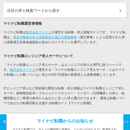
注目の求人検索ワードから探す
マイナビ転職運営者情報
マイナビ転職は
株式会社マイナビ
が運営する転職・求人情報サイトです。 マイナビ転
職は、
厚生労働省の求人情報提供の適正化推進事業
（委託事業）により設置された求
人情報適正化推進協議会が定めたガイドラインを遵守しています。
マイナビ転職エンジニア求人サーチについて
「マイナビ転職エンジニア求人サーチ」はエンジニアの求人を専門に扱うページで
す。
株式会社マイナビ
が運営する「マイナビ転職エンジニア求人サーチ」にはマイナ
ビ転職にしか載っていない求人や8月7日更新の新着求人も多数掲載しています。
ITエンジニア求人など技術者の豊富な転職・求人情報はマイナビ転職エンジニア求人
サーチ。静岡県浜松市／プロジェクトマネジャー・リーダー（汎用機系）の求人・転
職情報などご希望の条件からあなたに合った求人選びができます。 豊富な転職ノウハ
ウであなたの転職活動を支援する転職サイト【マイナビ転職】
マイナビ転職からのお知らせ
転職TOP
ITエンジニアの転職・求人情報TOP
浜松市／プロジェクトマネジャ
マイナビ転職では、サイトの継続的な改善や、ユーザーのみなさまに最適化され