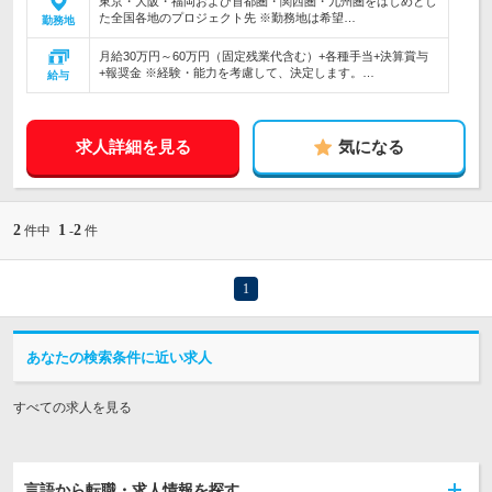
東京・大阪・福岡および首都圏・関西圏・九州圏をはじめとし
た全国各地のプロジェクト先 ※勤務地は希望…
勤務地
月給30万円～60万円（固定残業代含む）+各種手当+決算賞与
+報奨金 ※経験・能力を考慮して、決定します。…
給与
求人詳細を見る
気になる
2
1
2
件中
-
件
1
あなたの検索条件に近い求人
すべての求人を見る
言語から転職・求人情報を探す