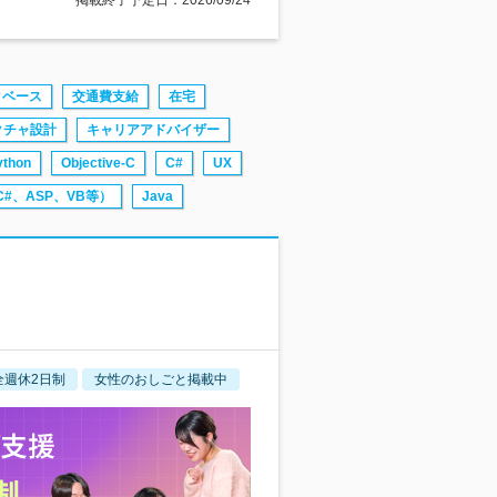
掲載終了予定日：2026/09/24
タベース
交通費支給
在宅
クチャ設計
キャリアアドバイザー
ython
Objective-C
C#
UX
C#、ASP、VB等）
Java
全週休2日制
女性のおしごと掲載中