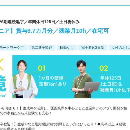
26期連続黒字／年間休日125日／土日祝休み
ニア】賞与8.7カ月分／残業月10h／在宅可
モートワーク可
第二新卒歓迎
転勤なし
完全週休2日制
女性のおし
い研修あり！】生成AIを活用し、医薬業界を中心とした企業向けのアプリ開発を担
での参画だから未経験でも安心！
卒歓迎！】生成AIなど最先端技術に挑戦したい方にぴったり！◆高卒以上 ★経験
の転職者も多数活躍中