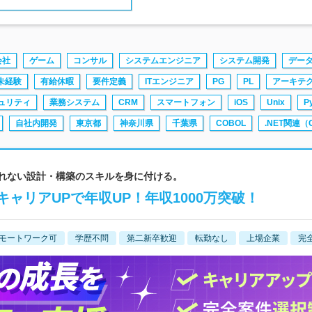
会社
ゲーム
コンサル
システムエンジニア
システム開発
デー
未経験
有給休暇
要件定義
ITエンジニア
PG
PL
アーキテ
ュリティ
業務システム
CRM
スマートフォン
iOS
Unix
P
自社内開発
東京都
神奈川県
千葉県
COBOL
.NET関連（
替されない設計・構築のスキルを身に付ける。
ャリアUPで年収UP！年収1000万突破！
モートワーク可
学歴不問
第二新卒歓迎
転勤なし
上場企業
完