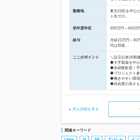
勤務地
東京23区を中心
ト先での…
初年度年収
350万円～420万
給与
月給23万円～3
代は別途…
ここがポイント
＼設立以来26期
◆大手製薬を中心
◆未経験歓迎！手
◆プロジェクト参
◆働きやすい環境
◆自由度の高さも
求人詳細を見る
関連キーワード
Linux
SI
SP
アパレル
イン