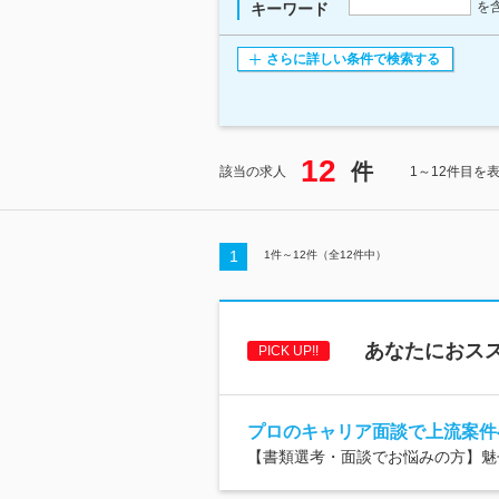
を
キーワード
さらに詳しい条件で検索する
12
件
該当の求人
1～12件目を
1
1
件～
12
件（全
12
件中）
あなたにおスス
PICK UP!!
プロのキャリア面談で上流案件
【書類選考・面談でお悩みの方】魅せ