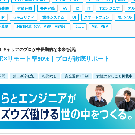
金制度
有給休暇
要件定義
AV
IC
IT
ITエンジニア
アル
IP
セキュリティ
業務システム
UI
スマートフォン
モバイル
千葉県
.NET関連（C#、ASP、VB等）
Java
VB、VBA
0名超！キャリアのプロが中長期的な未来を設計
択×リモート率90%｜プロが徹底サポート
不問
第二新卒歓迎
転勤なし
完全週休2日制
女性のおしごと掲載中