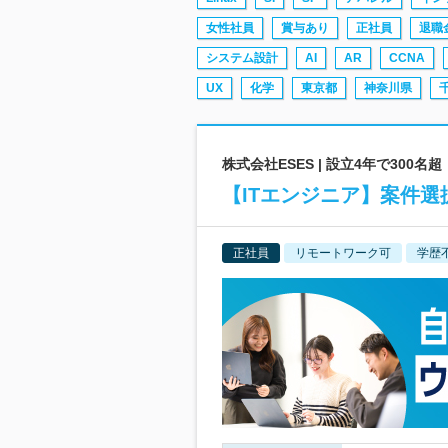
女性社員
賞与あり
正社員
退職
システム設計
AI
AR
CCNA
UX
化学
東京都
神奈川県
株式会社ESES | 設立4年で30
【ITエンジニア】案件選
正社員
リモートワーク可
学歴