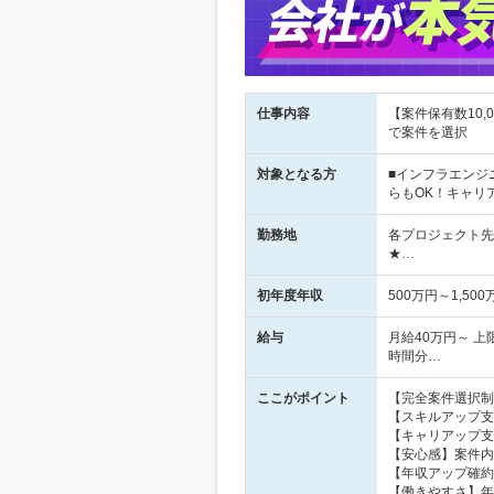
仕事内容
【案件保有数10
で案件を選択
対象となる方
■インフラエンジ
らもOK！キャリ
勤務地
各プロジェクト先
★…
初年度年収
500万円～1,500
給与
月給40万円～ 上
時間分…
ここがポイント
【完全案件選択制
【スキルアップ支
【キャリアップ支
【安心感】案件内
【年収アップ確約
【働きやすさ】年