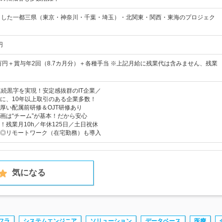
とした一都三県（東京・神奈川・千葉・埼玉）・北関東・関西・東海のプロジェク
円
0万円＋賞与年2回（8.7カ月分）＋各種手当 ※上記月給に残業代は含みません、残業
連続黒字を実現！安定感抜群のIT企業／
に、10年以上取引のある企業多数！
厚い配属前研修＆OJT研修あり
画は“チーム”が基本！だから安心
！残業月10h／年休125日／土日祝休
◎リモートワーク（在宅勤務）も導入
気になる
フラ
システムエンジニア
ソリューション
データベース
医療