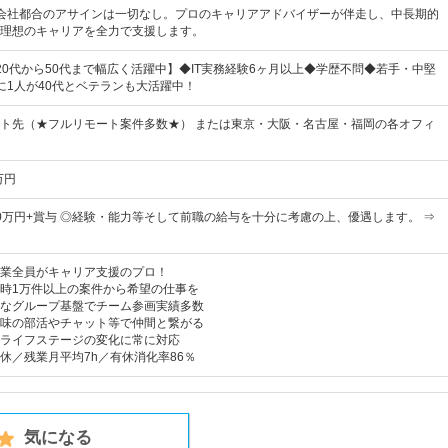
会社都合のアサインは一切なし。プロのキャリアアドバイザーが伴走し、中長期的
理想のキャリアを全力で支援します。
20代から50代まで幅広く活躍中】◆IT実務経験6ヶ月以上◆学歴不問◆若手・中堅
に1人が40代とベテランも大活躍中！
ト先（★フルリモート案件多数★） または東京・大阪・名古屋・福岡の各オフィ
万円
～80万円+賞与 ◎経験・能力等そして前職の給与を十分に考慮の上、優遇します。 ⇒
業全員がキャリア支援のプロ！
時1万件以上の案件から希望の仕事を
なグループ基盤でチーム参画実績多数
味の部活やチャット等で仲間と繋がる
ライフステージの変化に常に対応
休／残業月平均7h／有休消化率86％
気になる