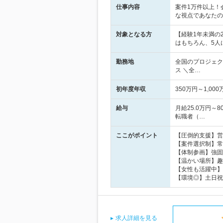
仕事内容
案件1万件以上！
な視点であなたの
対象となる方
【経験1年未満の
はもちろん、5人
勤務地
全国のプロジェク
ス ＼全…
初年度年収
350万円～1,000
給与
月給25.0万円
転職者（…
ここがポイント
【圧倒的支援】営
【案件選択制】常
【体制参画】強固
【温かい場所】趣
【女性も活躍中】
【環境◎】土日祝
求人詳細を見る