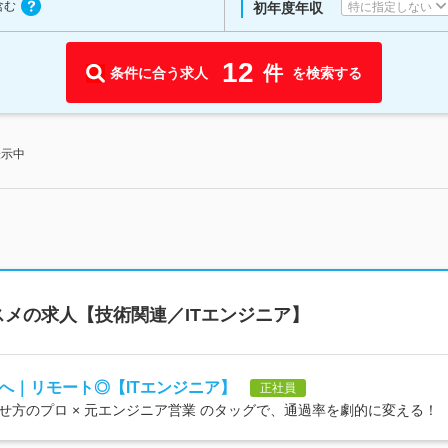
含む
特に指定しない
初年度年収
12
件
条件に合う求人
を検索する
表示中
メの求人【技術関連／ITエンジニア】
へ｜リモート◎【ITエンジニア】
正社員
方のプロ × 元エンジニア営業 のタッグで、通過率を劇的に変える！