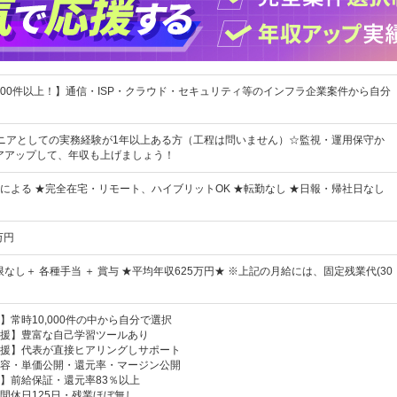
,000件以上！】通信・ISP・クラウド・セキュリティ等のインフラ企業案件から自分
ニアとしての実務経験が1年以上ある方（工程は問いません）☆監視・運用保守か
アアップして、年収も上げましょう！
による ★完全在宅・リモート、ハイブリットOK ★転勤なし ★日報・帰社日なし
万円
限なし＋ 各種手当 ＋ 賞与 ★平均年収625万円★ ※上記の月給には、固定残業代(30
】常時10,000件の中から自分で選択
援】豊富な自己学習ツールあり
援】代表が直接ヒアリングしサポート
容・単価公開・還元率・マージン公開
】前給保証・還元率83％以上
間休日125日・残業ほぼ無し