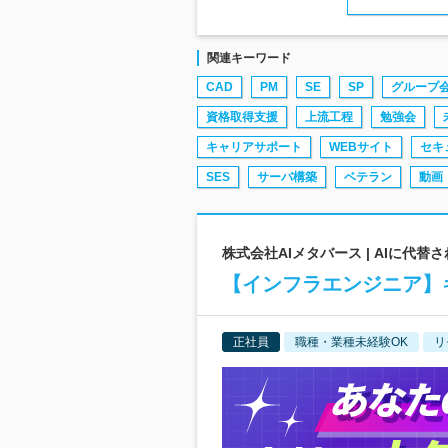
関連キーワード
CAD
PM
SE
SP
グループ
資格取得支援
上流工程
勉強会
キャリアサポート
WEBサイト
セキ
SES
サーバ構築
ベテラン
動画
株式会社AIメタバース | AIに代
【インフラエンジニア】キ
正社員
職種・業種未経験OK
リ