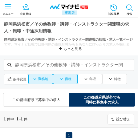
東海版
メニュー
会員登録
閲覧履歴
検索
静岡県浜松市／その他教師・講師・インストラクター関連職の求
人・転職・中途採用情報
静岡県浜松市／その他教師・講師・インストラクター関連職の転職・求人一覧ページ
です。マイナビ転職では静岡県の市区町村からもあなたにぴったりの求人を探せま
もっと見る
す。
静岡県浜松市／その他教師・講師・インストラクター関連職
勤務地
職種
年収
特徴
条件変更
この都道府県
以外でも
この都道府県
で募集中の求人
同時に募集中の求人
1
1
1
件中
-
件
並び替え
1