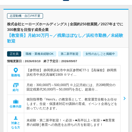
志望動機・自己PR不要
株式会社ヒーローズホールディングス | 全国約250校展開／2027年までに
300教室を目指す成長企業
【教室長】月給30万円～／残業ほぼなし／浜松市勤務／未経験
歓迎
正社員
職種・業種未経験OK
第二新卒歓迎
女性のおしごと掲載中
情報更新日：2026/03/10 終了予定日：2026/09/07
【参野校】 静岡県浜松市中央区参野町77-1 【高塚校】 静岡県
浜松市中央区高塚町1909 ※マイ…
勤務地
月給：300,000円～500,000円 ※上記月給には、月20時間分の
固定残業代30,000円～50,000円を含む。超過分…
給与
個別指導塾『Hero's』の教室長として、教室運営全般をお任せ
します。生徒・保護者対応や講師の育成、イベント企画などを
仕事内容
担っていただきます。
未経験・第二新卒歓迎！＜必須＞■高卒以上＜歓迎＞■教育業
対象と
界の経験│教育への熱意をお持ちの方を歓迎します！
なる方