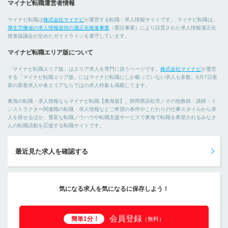
マイナビ転職運営者情報
マイナビ転職は
株式会社マイナビ
が運営する転職・求人情報サイトです。 マイナビ転職は、
厚生労働省の求人情報提供の適正化推進事業
（委託事業）により設置された求人情報適正化
推進協議会が定めたガイドラインを遵守しています。
マイナビ転職エリア版について
「マイナビ転職エリア版」はエリア求人を専門に扱うページです。
株式会社マイナビ
が運営
する「マイナビ転職エリア版」にはマイナビ転職にしか載っていない求人も多数。8月7日更
新の新着求人や各エリアならではの求人特集も掲載してます。
東海の転職・求人情報ならマイナビ転職【東海版】。静岡県浜松市／その他教師・講師・イ
ンストラクター関連職の転職・求人情報などご希望の条件やこだわりの仕事スタイルから求
人を探せるほか、豊富な転職ノウハウや転職支援サービスで東海で転職を希望されるみなさ
んの転職活動を応援する転職サイトです。
最近見た求人を確認する
気になる求人を気になるに保存しよう！
会員登録
簡単1分！
（無料）