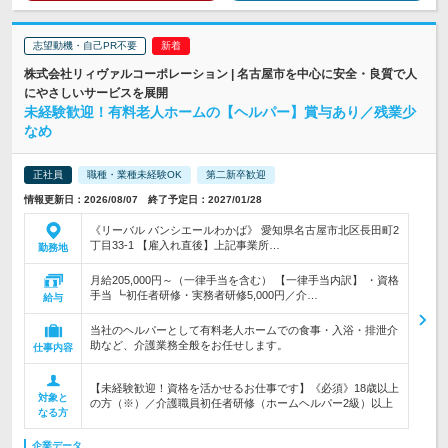
志望動機・自己PR不要
株式会社リィヴァルコーポレーション | 名古屋市を中心に安全・良質で人
にやさしいサービスを展開
未経験歓迎！有料老人ホームの【ヘルパー】賞与あり／残業少
なめ
正社員
職種・業種未経験OK
第二新卒歓迎
情報更新日：2026/08/07 終了予定日：2027/01/28
《リーバル バンシエールわかば》 愛知県名古屋市北区長田町2
丁目33-1 【雇入れ直後】上記事業所…
勤務地
月給205,000円～（一律手当を含む） 【一律手当内訳】 ・資格
手当 ┗初任者研修・実務者研修5,000円／介…
給与
当社のヘルパーとして有料老人ホームでの食事・入浴・排泄介
助など、介護業務全般をお任せします。
仕事内容
【未経験歓迎！資格を活かせるお仕事です】《必須》18歳以上
対象と
の方（※）／介護職員初任者研修（ホームヘルパー2級）以上
なる方
企業データ