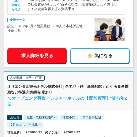
で社会貢献がしたい" "好きな街で、地域貢献したい" 方はぜ
対象と
ひ！／資格取得支援＆資格手当
なる方
企業データ
設立：2012年1月／従業員数：870人／本社所在地：
神奈川県
求人詳細を見る
気になる
志望動機・自己PR不要
オリエンタル観光ホテル株式会社 | 全て地下鉄「新栄町駅」近く ★食事補
助など待遇充実/寮制度あり
＼オープニング募集／レジャーホテルの【運営管理】*賞与年2
回
正社員
職種・業種未経験OK
学歴不問
第二新卒歓迎
女性のおしごと掲載中
情報更新日：2026/05/29 終了予定日：2026/08/27