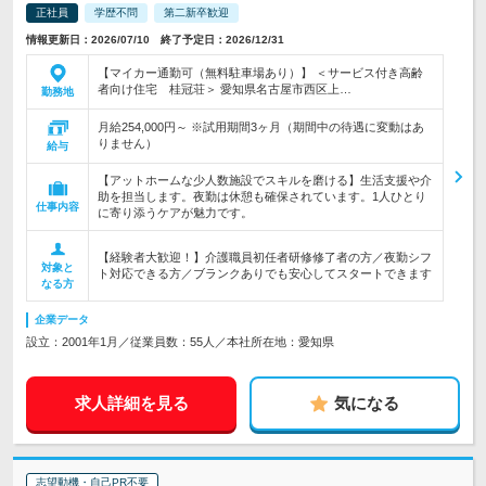
正社員
学歴不問
第二新卒歓迎
情報更新日：2026/07/10 終了予定日：2026/12/31
【マイカー通勤可（無料駐車場あり）】 ＜サービス付き高齢
者向け住宅 桂冠荘＞ 愛知県名古屋市西区上…
勤務地
月給254,000円～ ※試用期間3ヶ月（期間中の待遇に変動はあ
りません）
給与
【アットホームな少人数施設でスキルを磨ける】生活支援や介
助を担当します。夜勤は休憩も確保されています。1人ひとり
仕事内容
に寄り添うケアが魅力です。
【経験者大歓迎！】介護職員初任者研修修了者の方／夜勤シフ
対象と
ト対応できる方／ブランクありでも安心してスタートできます
なる方
企業データ
設立：2001年1月／従業員数：55人／本社所在地：愛知県
求人詳細を見る
気になる
志望動機・自己PR不要