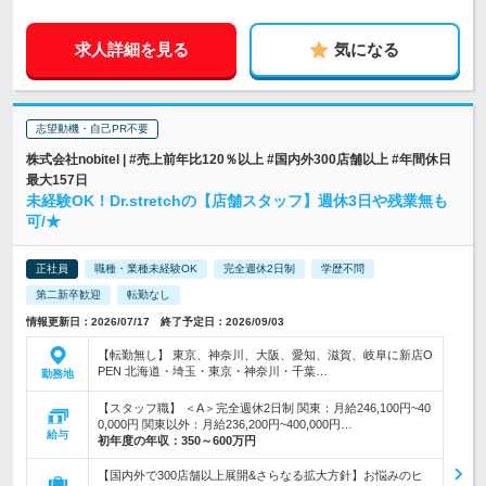
求人詳細を見る
気になる
志望動機・自己PR不要
株式会社nobitel | #売上前年比120％以上 #国内外300店舗以上 #年間休日
最大157日
未経験OK！Dr.stretchの【店舗スタッフ】週休3日や残業無も
可/★
正社員
職種・業種未経験OK
完全週休2日制
学歴不問
第二新卒歓迎
転勤なし
情報更新日：2026/07/17 終了予定日：2026/09/03
【転勤無し】 東京、神奈川、大阪、愛知、滋賀、岐阜に新店O
PEN 北海道・埼玉・東京・神奈川・千葉…
勤務地
【スタッフ職】 ＜A＞完全週休2日制 関東：月給246,100円~40
0,000円 関東以外：月給236,200円~400,000円…
給与
初年度の年収：
350～600万円
【国内外で300店舗以上展開&さらなる拡大方針】お悩みのヒ