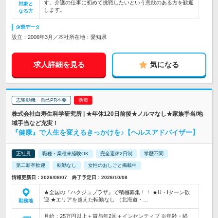
す。介護の仕事に初めて挑戦したいという意欲のある方を歓迎
対象と
します。
なる方
企業データ
設立：2006年3月／本社所在地：愛知県
求人詳細を見る
気になる
志望動機・自己PR不要
株式会社白寿生科学研究所 | ★年休120日前後★ノルマなし★家族手当/地
域手当など充実！
『健康』で人生を変えるきっかけを♪【ヘルスアドバイザー】
正社員
職種・業種未経験OK
完全週休2日制
学歴不問
第二新卒歓迎
転勤なし
女性のおしごと掲載中
情報更新日：2026/08/07 終了予定日：2026/10/08
★全国の『ハクジュプラザ』で積極募集！！ ★U・Iターン歓
迎 ★エリアを超えた転勤なし （北海道・…
勤務地
月給：25万円以上＋賞与年2回＋インセンティブ ※年齢・経