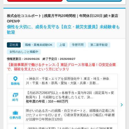
株式会社ココルポート | 残業月平均20時間程｜年間休日120日 |続々新店
OPEN中
個性を大切に、成長を見守る【自立・就労支援員】未経験者も
歓迎
正社員
職種・業種未経験OK
上場
学歴不問
第二新卒歓迎
女性のおしごと掲載中
情報更新日：2026/06/26 終了予定日：2026/08/27
【新規事業所で働けるチャンス♪】東証グロース市場上場！◎安定企業
で、福祉を支えたいという方にピッタリ
＜神奈川・千葉＞エリアを採用強化中！ 東京・埼玉・神奈
川・千葉・栃木・群馬・愛知・大阪・兵庫・京都…
勤務地
【月給25万2983円以上＋各種手当＋賞与年2回（固定賞与＋変
動賞与）】 ※経験などを考慮したうえで、決…
給与
初年度の年収：
310～460万円
障がいのある方への就職・自立サポートと、就職後の定着に向
けたフォローを行います。◎産休育休実績あり◎幅広い年齢層
仕事内容
が活躍中◎年間休日120日
《特別な資格は不問》"人の役にたつ仕事がしたい" "福祉事業