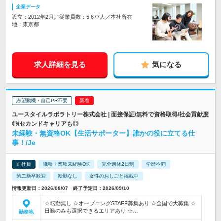
企業データ
設立：2012年2月／従業員数：5,677人／本社所在
地：東京都
求人詳細を見る
気になる
志望動機・自己PR不要
ユースタイルラボラトリー株式会社 | 面接保証/無料で資格取得/社会貢献度
◎/セカンドキャリアも◎
未経験・無資格OK【生活サポーター】誰かの役に立てる仕
事！/Je
正社員
職種・業種未経験OK
完全週休2日制
学歴不問
第二新卒歓迎
転勤なし
女性のおしごと掲載中
情報更新日：2026/08/07 終了予定日：2026/09/10
☆転勤無し ☆オープニングSTAFF募集あり ☆全国で大募集 ☆
日勤のみも選択できるエリアあり ☆…
勤務地