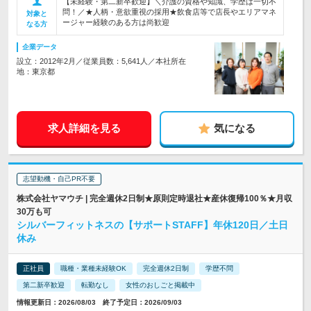
【未経験・第二新卒歓迎】＼介護の資格や知識、学歴は一切不
問！／★人柄・意欲重視の採用★飲食店等で店長やエリアマネ
対象と
ージャー経験のある方は尚歓迎
なる方
企業データ
設立：2012年2月／従業員数：5,641人／本社所在
地：東京都
求人詳細を見る
気になる
志望動機・自己PR不要
株式会社ヤマウチ | 完全週休2日制★原則定時退社★産休復帰100％★月収
30万も可
シルバーフィットネスの【サポートSTAFF】年休120日／土日
休み
正社員
職種・業種未経験OK
完全週休2日制
学歴不問
第二新卒歓迎
転勤なし
女性のおしごと掲載中
情報更新日：2026/08/03 終了予定日：2026/09/03