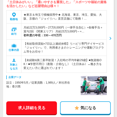
「土日休みがいい」「通いやすさを重視した」「スポーツや福祉の資格
を活かしたい」など志望理由は様々！
★東京＆埼玉で積極採用中★ 北海道、東京、埼玉、愛知、大
阪、京都の『ジョイリハ』直営店舗にて勤務！…
勤務地
月給22万3,000円～27万8,000円（一律手当含む）+各種手当＋
賞与2回 《関東エリア》 月給23万3,000円～+…
給与
初年度の年収：
330～470万円
【有給取得奨励×7日以上連続休暇】リハビリ専門デイサービス
『ジョイリハ』で、利用者さまのトレーニングや運動プログラ
仕事内容
ム等をお任せ！
【未経験&第二新卒歓迎！入社時の平均年齢29歳】■無資格O
K！■学歴不問◎《夜勤・介助なし》《土日休み》→働き方を
対象と
変えたい方に選ばれています！
なる方
企業データ
設立：1950年5月／従業員数：1,989人／本社所在
地：香川県
求人詳細を見る
気になる