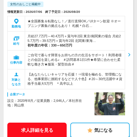
女性のおしごと掲載中
情報更新日：2026/07/06 終了予定日：2026/08/20
★全国募集＆転勤なし！／直行直帰OK／UIターン歓迎 ※オー
プニング募集の拠点もあり！ 札幌＊白石…
勤務地
月給27.7万円～40.4万円＋賞与年2回 東京/南関東の場合 月給2
5.7万円～39.5万円＋賞与年2回 北関東/東海…
給与
初年度の年収：
330～650万円
ご自宅で暮らす障害をお持ちの方の生活をサポート！利用者様
との会話を楽しめる♪ ＃訪問基本1日1件★希望に合わせた柔
仕事内容
軟な働き方★服装・髪型自由＃
【あなたらしいキャリアを応援！⇒現場を極める、管理職にな
る、他事業部に挑戦するなど十人十色】＃20～30代活躍中＃資
対象と
格手当最大5万円 ＊高卒以上
なる方
企業データ
設立：2020年8月／従業員数：2,646人／本社所在
地：岡山県
求人詳細を見る
気になる