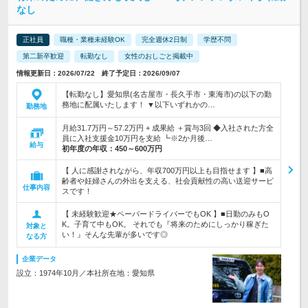
なし
正社員
職種・業種未経験OK
完全週休2日制
学歴不問
第二新卒歓迎
転勤なし
女性のおしごと掲載中
情報更新日：2026/07/22 終了予定日：2026/09/07
【転勤なし】愛知県(名古屋市・長久手市・東海市)の以下の勤
務地に配属いたします！ ▼以下いずれかの…
勤務地
月給31.7万円～57.2万円 + 成果給 ＋賞与3回 ◆入社された方全
員に入社支援金10万円を支給 ┗※2か月後…
給与
初年度の年収：
450～600万円
【 人に感謝されながら、年収700万円以上も目指せます 】■高
齢者や妊婦さんの外出を支える、社会貢献性の高い送迎サービ
仕事内容
スです！
【 未経験歓迎★ペーパードライバーでもOK 】■日勤のみもO
K。子育て中もOK。 それでも『将来のためにしっかり稼ぎた
対象と
い！』そんな先輩が多いです◎
なる方
企業データ
設立：1974年10月／本社所在地：愛知県