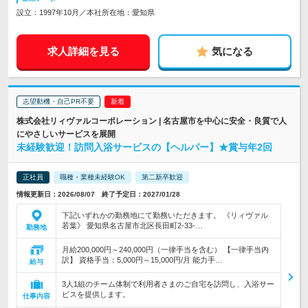
設立：1997年10月／本社所在地：愛知県
求人詳細を見る
気になる
志望動機・自己PR不要
株式会社リィヴァルコーポレーション | 名古屋市を中心に安全・良質で人
にやさしいサービスを展開
未経験歓迎！訪問入浴サービスの【ヘルパー】★賞与年2回
正社員
職種・業種未経験OK
第二新卒歓迎
情報更新日：2026/08/07 終了予定日：2027/01/28
下記いずれかの勤務地にて勤務いただきます。 《リィヴァル
若葉》 愛知県名古屋市北区長田町2-33-…
勤務地
月給200,000円～240,000円（一律手当を含む） 【一律手当内
訳】 資格手当：5,000円～15,000円/月 能力手…
給与
3人1組のチーム体制で利用者さまのご自宅を訪問し、入浴サー
ビスを提供します。
仕事内容