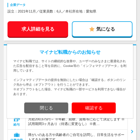
企業データ
設立：2021年11月／従業員数：6人／本社所在地：愛知県
求人詳細を見る
気になる
マイナビ転職からのお知らせ
志望動機・自己PR不要
社会福祉法人名古屋キリスト教社会館 | 障がいのある方の地域生活を支え
マイナビ転職では、サイトの継続的な改善や、ユーザーのみなさまに最適化され
た広告を配信すること等を目的に、Cookie等の「インフォマティブデータ」を利
る施設・生活介護事業所を運営
用しています。
《夜勤あり》【ホームヘルプ生活支援員】手当充実★未経験OK
インフォマティブデータの提供を無効にしたい場合は「確認する」ボタンのリン
ク先から停止（オプトアウト）を行うことができます。
正社員
職種・業種未経験OK
第二新卒歓迎
女性のおしごと掲載中
※オプトアウトをした場合、マイナビ転職の一部サービスを利用できない場合が
情報更新日：2026/07/03 終了予定日：2026/12/24
あります。
＜活動センターねーぶる・ホーム社会館＞ 愛知県名古屋市南
閉じる
確認する
区要町1-20 ◎車通勤OK 【雇入れ直後…
勤務地
月給200,675円～ ※年齢、経験、資格等に応じて決定します ※
試用期間3ヶ月あり（待遇に変更なし） ※夜…
給与
障がいのある方や高齢者のご自宅を訪問し、日常生活をサポー
トするお仕事です。