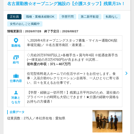
名古屋勤務☆オープニング施設の【介護スタッフ】残業月1h！
正社員
職種・業種未経験OK
学歴不問
第二新卒歓迎
転勤なし
女性のおしごと掲載中
情報更新日：2026/07/28 終了予定日：2026/08/27
＼2026年4月オープニングスタッフ募集・マイカー通勤OK(駐
車場完備)／ ※名古屋市南区・港東通…
勤務地
◇月給20万9760円以上+各種手当＋賞与年4回 ※処遇改善手当
(一律支給の月3万4760円)が含まれます ※試用…
給与
初年度の年収：
371～407万円
住宅型有料老人ホームでの生活サポートをお任せします。食
事・入浴介助やレクリエーション企画等、一人ひとりに寄り添
仕事内容
い、日々を支えるお仕事です。
【学歴・経験は一切不問！】残業は月平均1hのため、退社後の
プライベートの時間も大切にできます！★介護の経験や資格を
対象と
お持ちの方優遇！
なる方
企業データ
従業員数：275人／本社所在地：愛知県