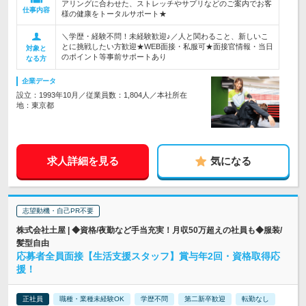
アリングに合わせた、ストレッチやサプリなどのご案内でお客
仕事内容
様の健康をトータルサポート★
＼学歴・経験不問！未経験歓迎♪／人と関わること、新しいこ
とに挑戦したい方歓迎★WEB面接・私服可★面接官情報・当日
対象と
のポイント等事前サポートあり
なる方
企業データ
設立：1993年10月／従業員数：1,804人／本社所在
地：東京都
求人詳細を見る
気になる
志望動機・自己PR不要
株式会社土屋 | ◆資格/夜勤など手当充実！月収50万超えの社員も◆服装/
髪型自由
応募者全員面接【生活支援スタッフ】賞与年2回・資格取得応
援！
正社員
職種・業種未経験OK
学歴不問
第二新卒歓迎
転勤なし