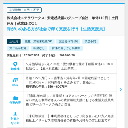
志望動機・自己PR不要
株式会社ステラワークス | 安定感抜群のグループ会社｜年休110日｜土日
休み｜残業ほぼなし
障がいのある方が社会で輝く支援を行う【生活支援員】
正社員
職種・業種未経験OK
完全週休2日制
学歴不問
第二新卒歓迎
転勤なし
女性のおしごと掲載中
情報更新日：2026/03/31 終了予定日：2026/09/28
＼今池駅徒歩2分／ 本社：愛知県名古屋市千種区今池4-6-18 ※
転勤なし 【雇入れ直後】上記事業…
勤務地
月給：22.5万円～＋諸手当＋賞与年2回 ※固定残業代として
（28,466円～／20時間分）を含みます。超過分…
給与
初年度の年収：
350～600万円
【開所1年の新しい事業所！コアメンバーとして活躍可能】障
がいのある利用者さんへの就労継続支援における生活支援員業
仕事内容
務 ◎チームワークの高さが自慢
【未経験歓迎！】◆利用者様としっかり向き合いたい方／介護
対象と
福祉士／サービス管理責任者の資格をお持ちの方は歓迎です！
なる方