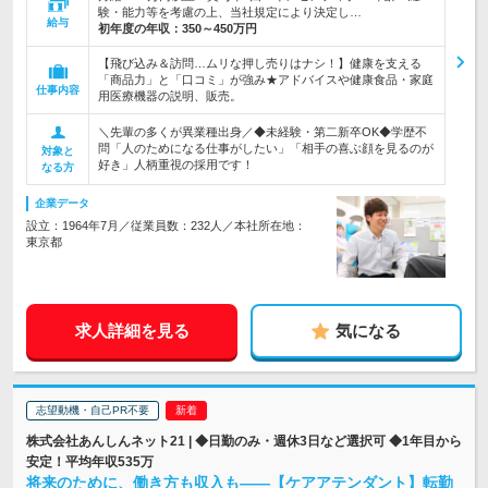
験・能力等を考慮の上、当社規定により決定し…
給与
初年度の年収：
350～450万円
【飛び込み＆訪問…ムリな押し売りはナシ！】健康を支える
「商品力」と「口コミ」が強み★アドバイスや健康食品・家庭
仕事内容
用医療機器の説明、販売。
＼先輩の多くが異業種出身／◆未経験・第二新卒OK◆学歴不
問「人のためになる仕事がしたい」「相手の喜ぶ顔を見るのが
対象と
好き」人柄重視の採用です！
なる方
企業データ
設立：1964年7月／従業員数：232人／本社所在地：
東京都
求人詳細を見る
気になる
志望動機・自己PR不要
株式会社あんしんネット21 | ◆日勤のみ・週休3日など選択可 ◆1年目から
安定！平均年収535万
将来のために、働き方も収入も――【ケアアテンダント】転勤