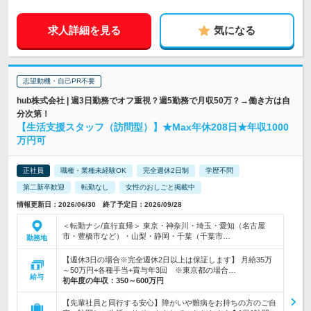
求人詳細を見る
気になる
志望動機・自己PR不要
hub株式会社 | 週3日勤務でオフ重視？週5勤務で月収50万？→働き方は自
分次第！
【生活支援スタッフ（訪問型）】★Max年休208日★年収1000
万円可
正社員
職種・業種未経験OK
完全週休2日制
学歴不問
第二新卒歓迎
転勤なし
女性のおしごと掲載中
情報更新日：2026/06/30 終了予定日：2026/09/28
＜転勤ナシ/直行直帰＞ 東京・神奈川・埼玉・愛知（名古屋
市・豊橋市など）・山梨・静岡・千葉（千葉市…
勤務地
【週休3日の場合※完全週休2日以上は保証します】 月給35万
～50万円+各種手当+賞与年3回 ※東京都の場合…
給与
初年度の年収：
350～600万円
【先輩社員と同行する安心】障がいや難病をお持ちの方のご自