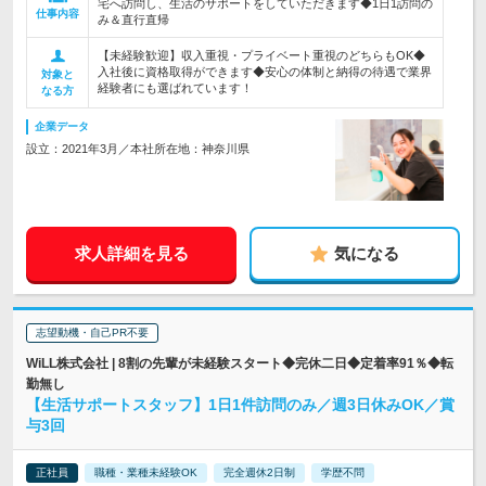
宅へ訪問し、生活のサポートをしていただきます◆1日1訪問の
仕事内容
み＆直行直帰
【未経験歓迎】収入重視・プライベート重視のどちらもOK◆
入社後に資格取得ができます◆安心の体制と納得の待遇で業界
対象と
経験者にも選ばれています！
なる方
企業データ
設立：2021年3月／本社所在地：神奈川県
求人詳細を見る
気になる
志望動機・自己PR不要
WiLL株式会社 | 8割の先輩が未経験スタート◆完休二日◆定着率91％◆転
勤無し
【生活サポートスタッフ】1日1件訪問のみ／週3日休みOK／賞
与3回
正社員
職種・業種未経験OK
完全週休2日制
学歴不問