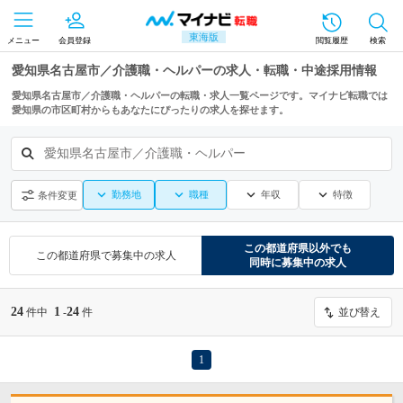
東海版
メニュー
会員登録
閲覧履歴
検索
愛知県名古屋市／介護職・ヘルパーの求人・転職・中途採用情報
愛知県名古屋市／介護職・ヘルパーの転職・求人一覧ページです。マイナビ転職では
愛知県の市区町村からもあなたにぴったりの求人を探せます。
愛知県名古屋市／介護職・ヘルパー
勤務地
職種
年収
特徴
条件変更
この都道府県
以外でも
この都道府県
で募集中の求人
同時に募集中の求人
24
1
24
件中
-
件
並び替え
1