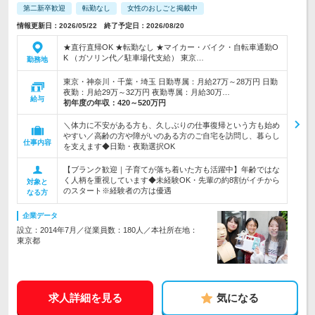
第二新卒歓迎
転勤なし
女性のおしごと掲載中
情報更新日：2026/05/22 終了予定日：2026/08/20
★直行直帰OK ★転勤なし ★マイカー・バイク・自転車通勤O
K （ガソリン代／駐車場代支給） 東京…
勤務地
東京・神奈川・千葉・埼玉 日勤専属：月給27万～28万円 日勤
夜勤：月給29万～32万円 夜勤専属：月給30万…
給与
初年度の年収：
420～520万円
＼体力に不安がある方も、久しぶりの仕事復帰という方も始め
やすい／高齢の方や障がいのある方のご自宅を訪問し、暮らし
仕事内容
を支えます◆日勤・夜勤選択OK
【ブランク歓迎｜子育てが落ち着いた方も活躍中】年齢ではな
く人柄を重視しています◆未経験OK・先輩の約8割がイチから
対象と
のスタート※経験者の方は優遇
なる方
企業データ
設立：2014年7月／従業員数：180人／本社所在地：
東京都
求人詳細を見る
気になる