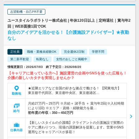
志望動機・自己PR不要
ユースタイルラボラトリー株式会社 | 年休120日以上｜定時退社｜賞与年2
回｜WEB面接1回でOK
自分のアイデアを活かせる！【介護施設アドバイザー】★夜勤
なし
正社員
職種・業種未経験OK
完全週休2日制
学歴不問
第二新卒歓迎
転勤なし
女性のおしごと掲載中
情報更新日：2026/07/03 終了予定日：2026/08/20
【キャリアに迷っている方へ】施設運営の企画やSNSを使った広報も！
介護の新しいカタチを実現しませんか？
★近隣エリアなど全国の好きな拠点で働ける！ 【関東地方】
東京都千代田区、東京都中央区、東京都港区…
勤務地
月給27万円～29万円 ※月給＋ 諸手当 ＋ 賞与年2回(※入社時期
により1回) ※エリア・資格・経験能力を最…
給与
初年度の年収：
350～450万円
【新しいスタイルの介護職】クライアントの介護施設で実際の
ケアに携わりつつ、現場の課題解決を提案します。営業やSNS
仕事内容
運用などキャリアパスが多彩！