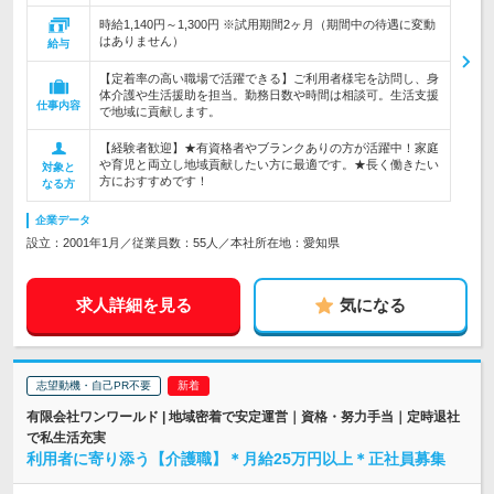
時給1,140円～1,300円 ※試用期間2ヶ月（期間中の待遇に変動
はありません）
給与
【定着率の高い職場で活躍できる】ご利用者様宅を訪問し、身
体介護や生活援助を担当。勤務日数や時間は相談可。生活支援
仕事内容
で地域に貢献します。
【経験者歓迎】★有資格者やブランクありの方が活躍中！家庭
や育児と両立し地域貢献したい方に最適です。★長く働きたい
対象と
方におすすめです！
なる方
企業データ
設立：2001年1月／従業員数：55人／本社所在地：愛知県
求人詳細を見る
気になる
志望動機・自己PR不要
有限会社ワンワールド | 地域密着で安定運営｜資格・努力手当｜定時退社
で私生活充実
利用者に寄り添う【介護職】＊月給25万円以上＊正社員募集