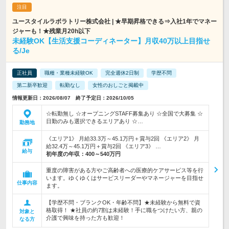
ユースタイルラボラトリー株式会社 | ★早期昇格できる⇒入社1年でマネー
ジャーも！★残業月20h以下
未経験OK【生活支援コーディネーター】月収40万以上目指せ
る/Je
正社員
職種・業種未経験OK
完全週休2日制
学歴不問
第二新卒歓迎
転勤なし
女性のおしごと掲載中
情報更新日：2026/08/07 終了予定日：2026/10/05
☆転勤無し ☆オープニングSTAFF募集あり ☆全国で大募集 ☆
日勤のみも選択できるエリアあり ☆…
勤務地
《エリア1》 月給33.3万～45.1万円＋賞与2回 《エリア2》 月
給32.4万～45.1万円＋賞与2回 《エリア3》 …
給与
初年度の年収：
400～540万円
重度の障害がある方やご高齢者への医療的ケアサービス等を行
います。ゆくゆくはサービスリーダーやマネージャーを目指せ
仕事内容
ます。
【学歴不問・ブランクOK・年齢不問】★未経験から無料で資
格取得！ ★社員の約7割は未経験！手に職をつけたい方、親の
対象と
介護で興味を持った方も歓迎！
なる方