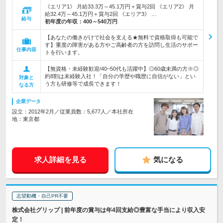
《エリア1》 月給33.3万～45.1万円＋賞与2回 《エリア2》 月
給32.4万～45.1万円＋賞与2回 《エリア3》 …
給与
初年度の年収：
400～540万円
【あなたの働きがけで社会を支える★無料で資格取得も可能で
す】重度の障害がある方やご高齢者の方を訪問し生活のサポー
仕事内容
トを行います。
【無資格・未経験歓迎/40~50代も活躍中】◎60歳未満の方※◎
約8割は未経験入社！「自分の学歴や職歴に自信がない」とい
対象と
う方も研修等で成長できます！
なる方
企業データ
設立：2012年2月／従業員数：5,677人／本社所在
地：東京都
求人詳細を見る
気になる
志望動機・自己PR不要
株式会社グリップ | 前年度の賞与は年4回支給◎豊富な手当により収入安
定！