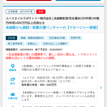
志望動機・自己PR不要
ユースタイルラボラトリー株式会社 | 未経験歓迎/完全週休2日/年商140憶
円/年収1000万円以上目指せる
未経験から挑戦！医療介護ベンチャーの【マネージャー候補】
正社員
職種・業種未経験OK
完全週休2日制
学歴不問
第二新卒歓迎
転勤なし
女性のおしごと掲載中
情報更新日：2026/08/04 終了予定日：2026/09/07
＜社会貢献度の高い介護業界で、新しい自分へ変わる。＞マネジメント
経験を活かして介護未経験からの挑戦。
☆転勤無し ☆オープニングSTAFF募集あり ☆全国で大募集 ☆
日勤のみも選択できるエリアあり ☆…
勤務地
《エリア1》 月給33.3万～45.1万円＋賞与2回 《エリア2》 月
給32.4万～45.1万円＋賞与2回 《エリア3》 …
給与
初年度の年収：
400～540万円
【未経験からマネージャー候補へ！】医療的ケアサービス等を
行います。事業所立上げや、メンバーのマネジメントもお任せ
仕事内容
します。