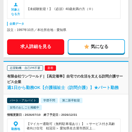
【未経験歓迎！】《必須》40歳未満の方（※）
対象と
なる方
企業データ
設立：1997年10月／本社所在地：愛知県
求人詳細を見る
気になる
志望動機・自己PR不要
有限会社ワンワールド | 【高定着率】自宅での生活を支える訪問介護サー
ビス企業
週1日から勤務OK【介護福祉士（訪問介護）】★パート勤務
パート・アルバイト
学歴不問
第二新卒歓迎
女性のおしごと掲載中
情報更新日：2026/07/10 終了予定日：2026/12/31
【マイカー通勤可（無料駐車場あり）】 ＜サービス付き高齢
者向け住宅 桂冠荘＞ 愛知県名古屋市西区上…
勤務地