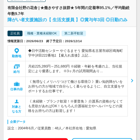
有限会社野の花舎 | ★働きやすさ抜群★ 5年間の定着率95.1%／平均勤続
年数9.7年
障がい者支援施設の【 生活支援員 】◎賞与年3回 ◎日勤のみ
正社員
職種・業種未経験OK
第二新卒歓迎
情報更新日：2026/06/23 終了予定日：2026/12/14
◆日中活動センター やぐるまそう 愛知県名古屋市緑区鳴海町
字中汐田222番地1 【雇入れ直後】上記…
勤務地
月給225,280円～251,680円 ※経験・年齢を考慮の上、当社規
定により優遇します。 ※3ヶ月の試用期間あり…
給与
《 無理なくメリハリつけて働ける環境◎ 》重い知的障がいを
お持ちの方が地域で自分らしく暮らせるように、自立支援をサ
仕事内容
ポートするお仕事です。
《 未経験・ブランク歓迎！※要普免 》介護系の資格がなくて
も意欲があればOK！もちろん介護福祉士やヘルパーなどの資
対象と
格をお持ちの方は歓迎します！
なる方
企業データ
設立：2004年6月／従業員数：48人／本社所在地：愛知県