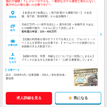
隠れ穴場職！？レジャーホテルも、一般的なホテル運営と変わらない、
裏方中心の落ち着いた仕事です(^^♪
【 転居を伴う転勤なし｜地下鉄”駅チカ通勤”OK！】 ※全店
舗、地下鉄「新栄町駅」から徒歩圏内！…
勤務地
月給27万円～(一律手当含む) ＋ 賞与年2回 ＋各種手当 ※あな
たの経験や能力・スキルに応じて決定します…
給与
初年度の年収：
324～400万円
【店舗の利用者を増やすアイデアを考えたり、アルバイト・パ
ートさんを管理するお仕事です。】チームワークが抜群だから
仕事内容
未経験の方も大歓迎です♪
【経験や性別、学歴、年齢などについては一切気にしません】
対象と
ブランクがある方も大歓迎です！ “人柄”を重要視しています。
なる方
企業データ
設立：1936年3月／従業員数：100人／本社所在地：
愛知県
求人詳細を見る
気になる