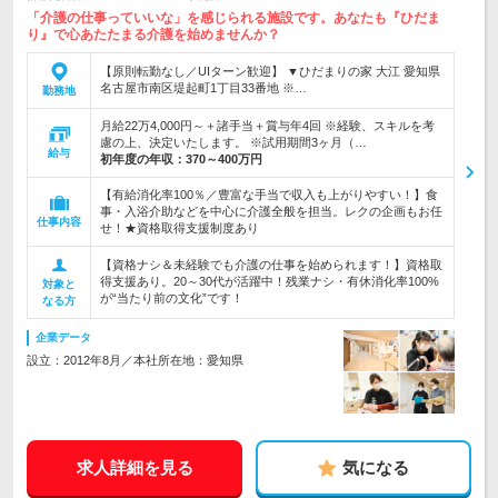
「介護の仕事っていいな」を感じられる施設です。あなたも『ひだま
り』で心あたたまる介護を始めませんか？
【原則転勤なし／UIターン歓迎】 ▼ひだまりの家 大江 愛知県
名古屋市南区堤起町1丁目33番地 ※…
勤務地
月給22万4,000円～＋諸手当＋賞与年4回 ※経験、スキルを考
慮の上、決定いたします。 ※試用期間3ヶ月（…
給与
初年度の年収：
370～400万円
【有給消化率100％／豊富な手当で収入も上がりやすい！】食
事・入浴介助などを中心に介護全般を担当。レクの企画もお任
仕事内容
せ！★資格取得支援制度あり
【資格ナシ＆未経験でも介護の仕事を始められます！】資格取
得支援あり。20～30代が活躍中！残業ナシ・有休消化率100%
対象と
が“当たり前の文化”です！
なる方
企業データ
設立：2012年8月／本社所在地：愛知県
求人詳細を見る
気になる