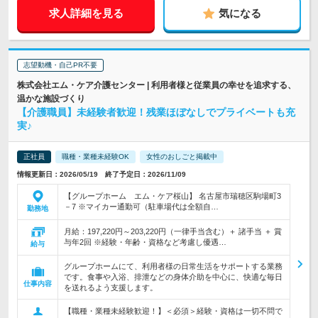
求人詳細を見る
気になる
志望動機・自己PR不要
株式会社エム・ケア介護センター | 利用者様と従業員の幸せを追求する、
温かな施設づくり
【介護職員】未経験者歓迎！残業ほぼなしでプライベートも充
実♪
正社員
職種・業種未経験OK
女性のおしごと掲載中
情報更新日：2026/05/19 終了予定日：2026/11/09
【グループホーム エム・ケア桜山】 名古屋市瑞穂区駒場町3
－7 ※マイカー通勤可（駐車場代は全額自…
勤務地
月給：197,220円～203,220円（一律手当含む）＋ 諸手当 ＋ 賞
与年2回 ※経験・年齢・資格など考慮し優遇…
給与
グループホームにて、利用者様の日常生活をサポートする業務
です。食事や入浴、排泄などの身体介助を中心に、快適な毎日
仕事内容
を送れるよう支援します。
【職種・業種未経験歓迎！】＜必須＞経験・資格は一切不問で