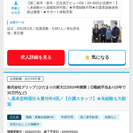
【第二新卒・新卒・正社員デビューOK！20~40代が活躍中！】
＼未経験から資格取得可能／★学歴経験不問★介護系資格保有
対象と
者は優遇！★サポート体制充実
なる方
企業データ
設立：2012年2月／従業員数：5,667人／本社所在
地：東京都
求人詳細を見る
気になる
志望動機・自己PR不要
株式会社グリップ | ひだまりの家大江/2024年開業｜◎勤続手当あり(5年で
30万円など)
＼基本定時退社＆賞与年4回／【介護スタッフ】★未経験も大歓
迎
正社員
職種・業種未経験OK
学歴不問
第二新卒歓迎
転勤なし
女性のおしごと掲載中
情報更新日：2026/07/31 終了予定日：2026/09/24