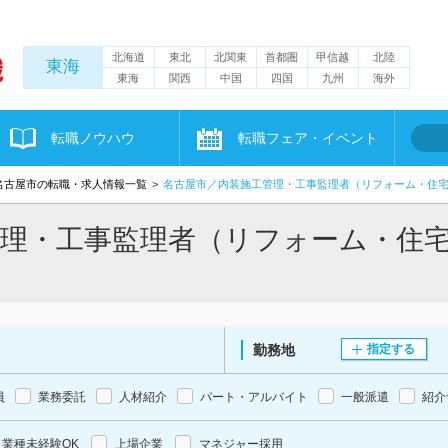
北海道
東北
北関東
首都圏
甲信越
北陸
東海
東海
関西
中国
四国
九州
海外
転職ノウハウ
転職フェア・イベント
名古屋市の転職・求人情報一覧
名古屋市／内装施工管理・工事監理者（リフォーム・住
管理・工事監理者（リフォーム・住
勤務地
指定する
員
業務委託
人材紹介
パート・アルバイト
一般派遣
紹介
業種未経験OK
上場企業
マネジャー採用