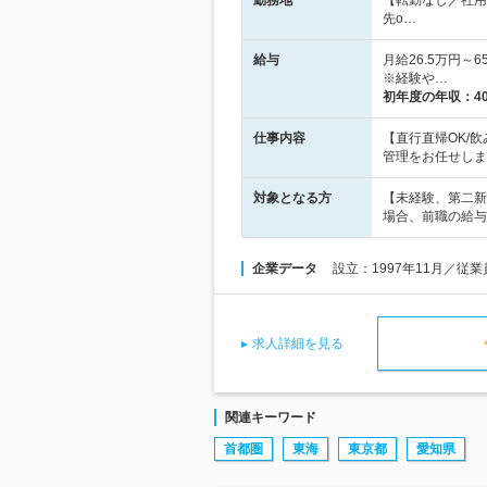
勤務地
【転勤なし／社用
先o…
給与
月給26.5万円
※経験や…
初年度の年収：
4
仕事内容
【直行直帰OK/
管理をお任せしま
対象となる方
【未経験、第二新
場合、前職の給与
企業データ
設立：1997年11月／従
求人詳細を見る
関連キーワード
首都圏
東海
東京都
愛知県