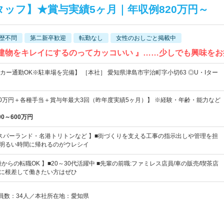
ッフ】★賞与実績5ヶ月｜年収例820万円～
歴不問
第二新卒歓迎
転勤なし
女性のおしごと掲載中
『 建物をキレイにするのってカッコいい 』……少しでも興味を
カー通勤OK※駐車場を完備】 ［本社］ 愛知県津島市宇治町字小切63 ◎U・Iター
40万円＋各種手当＋賞与年最大3回（昨年度実績5ヶ月）】 ※経験・年齢・能力など
00～600万円
マスパーランド・名港トリトンなど 】■街づくりを支える工事の指示出しや管理を担
！明るい時間に帰れるのがウレシイ
からの転職OK 】■20～30代活躍中 ■先輩の前職:ファミレス店員/車の販売/喫茶店
島に根差して働きたい方はぜひ
業員数：34人／本社所在地：愛知県