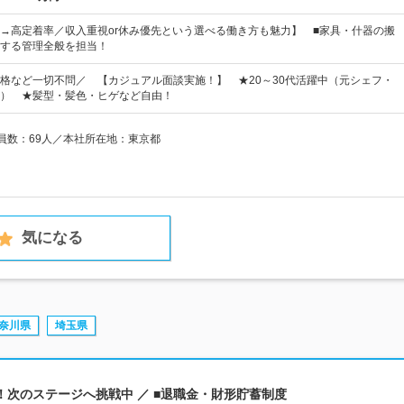
→高定着率／収入重視or休み優先という選べる働き方も魅力】 ■家具・什器の搬
する管理全般を担当！
格など一切不問／ 【カジュアル面談実施！】 ★20～30代活躍中（元シェフ・
） ★髪型・髪色・ヒゲなど自由！
業員数：69人／本社所在地：東京都
気になる
奈川県
埼玉県
期！次のステージへ挑戦中 ／ ■退職金・財形貯蓄制度