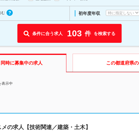
含む
特に指定しない
初年度年収
103
件
条件に合う求人
を検索する
も同時に募集中の求人
この都道府県
の
を表示中
スメの求人【技術関連／建築・土木】