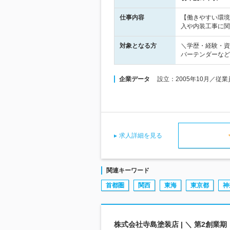
仕事内容
【働きやすい環境
入や内装工事に関
対象となる方
＼学歴・経験・資
バーテンダーなど
企業データ
設立：2005年10月／従
求人詳細を見る
関連キーワード
首都圏
関西
東海
東京都
神
株式会社寺島塗装店 | ＼ 第2創業