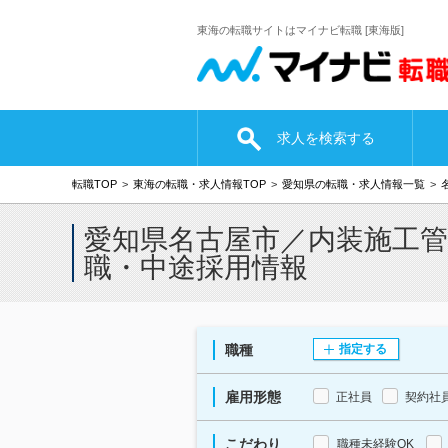
東海の転職サイトはマイナビ転職 [東海版]
求人を検索する
転職TOP
東海の転職・求人情報TOP
愛知県の転職・求人情報一覧
愛知県名古屋市／内装施工
職・中途採用情報
職種
指定する
雇用形態
正社員
契約社
こだわり
職種未経験OK