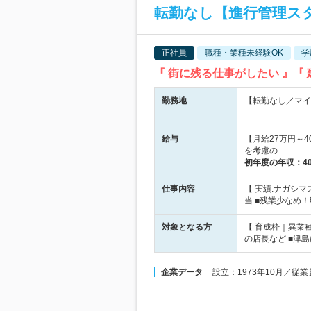
転勤なし【進行管理スタ
正社員
職種・業種未経験OK
学
『 街に残る仕事がしたい 』
勤務地
【転勤なし／マイ
…
給与
【月給27万円～
を考慮の…
初年度の年収：
4
仕事内容
【 実績:ナガシ
当 ■残業少なめ
対象となる方
【 育成枠｜異業種
の店長など ■津
企業データ
設立：1973年10月／従