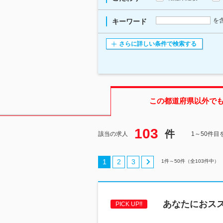
を
キーワード
さらに詳しい条件で検索する
この都道府県
以外で
103
件
該当の求人
1～50件目
1
2
3
1
件～
50
件（全
103
件中）
あなたにおス
PICK UP!!