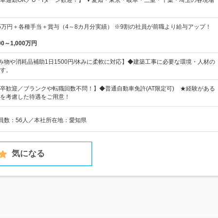
車通勤OK／U・Iターン歓迎！】 ▼愛知・東京・岐阜・三重・千葉・埼玉の各現場
～65万円＋各種手当＋賞与（4～8カ月分実績） ※9割の社員が前職より給与アップ！
00～1,000万円
飲み物や消耗品補助1日1500円/休みに柔軟に対応】◆建築工事に必要な環境・人材の
す。
卒歓迎／ブランクや転職回数不問！】◆普通自動車免許(AT限定可) ★経験がある
を考慮した待遇をご用意！
業員数：56人／本社所在地：愛知県
気になる