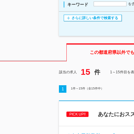
を
キーワード
さらに詳しい条件で検索する
この都道府県
以外で
15
件
該当の求人
1～15件目を
1
1
件～
15
件（全
15
件中）
あなたにおス
PICK UP!!