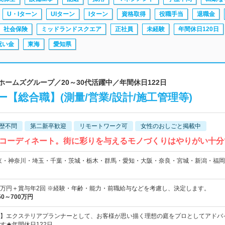
U・Iターン
UIターン
Iターン
資格取得
役職手当
退職金
社会保険
ミッドランドスクエア
正社員
未経験
年間休日120日
祝い金
東海
愛知県
ホームズグループ／20～30代活躍中／年間休日122日
【総合職】(測量/営業/設計/施工管理等)
歴不問
第二新卒歓迎
リモートワーク可
女性のおしごと掲載中
コーディネート。街に彩りを与えるモノづくりはやりがい十分
京・神奈川・埼玉・千葉・茨城・栃木・群馬・愛知・大阪・奈良・宮城・新潟・福
45万円＋賞与年2回 ※経験・年齢・能力・前職給与などを考慮し、決定します。
50～700万円
】エクステリアプランナーとして、お客様が思い描く理想の庭をプロとしてアドバ
す★年間休日122日