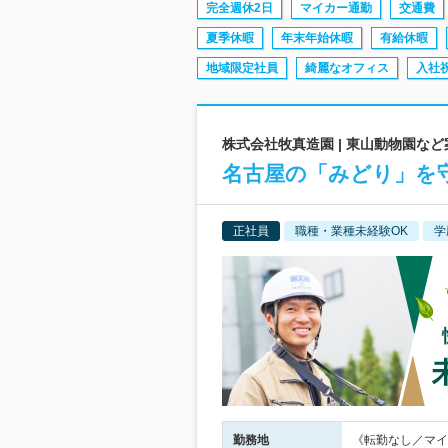
完全週休2日
マイカー通勤
交通費
夏季休暇
年末年始休暇
有給休暇
地域限定社員
綺麗なオフィス
入社
株式会社牧真造園 | 東山動物園など
名古屋の「みどり」を守
正社員
職種・業種未経験OK
学
勤務地
《転勤なし／マイ