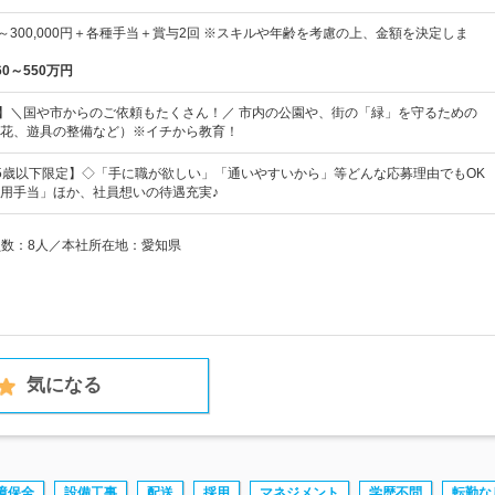
3円～300,000円＋各種手当＋賞与2回 ※スキルや年齢を考慮の上、金額を決定しま
60～550万円
日】＼国や市からのご依頼もたくさん！／ 市内の公園や、街の「緑」を守るための
花、遊具の整備など）※イチから教育！
5歳以下限定】◇「手に職が欲しい」「通いやすいから」等どんな応募理由でもOK
用手当」ほか、社員想いの待遇充実♪
業員数：8人／本社所在地：愛知県
気になる
境保全
設備工事
配送
採用
マネジメント
学歴不問
転勤な