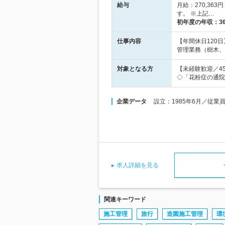
給与
月給：270,36
す。 ※上記…
初年度の年収：
3
仕事内容
【年間休日120
管理業務（樹木、
対象となる方
【未経験歓迎／4
◇「花粉症の通院
企業データ
設立：1985年6月／従
求人詳細を見る
関連キーワード
施工管理
旅行
造園施工管理
環