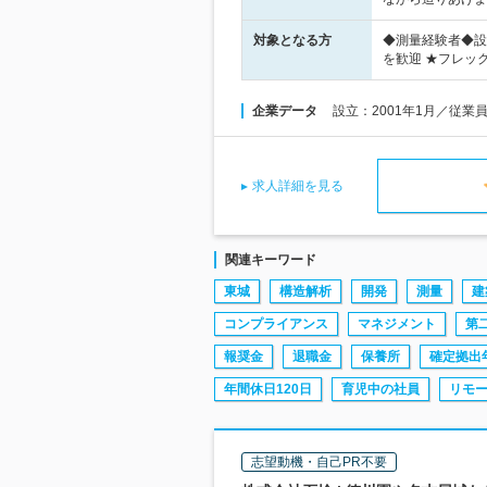
対象となる方
◆測量経験者◆設
を歓迎 ★フレッ
企業データ
設立：2001年1月／従業
求人詳細を見る
関連キーワード
東城
構造解析
開発
測量
建
コンプライアンス
マネジメント
第
報奨金
退職金
保養所
確定拠出
年間休日120日
育児中の社員
リモ
志望動機・自己PR不要