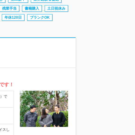
残業手当
書籍購入
土日祝休み
年休120日
ブランクOK
です！
岡）で
イスし