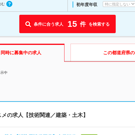
含む
特に指定しない
初年度年収
15
件
条件に合う求人
を検索する
も同時に募集中の求人
この都道府県
の
表示中
スメの求人【技術関連／建築・土木】