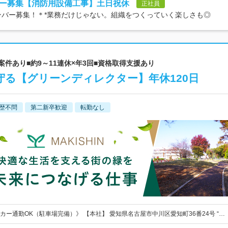
ー募集【消防用設備工事】土日祝休
正社員
ンバー募集！＊*業務だけじゃない。組織をつくっていく楽しさも◎
案件あり■約9～11連休×年3回■資格取得支援あり
守る【グリーンディレクター】年休120日
歴不問
第二新卒歓迎
転勤なし
カー通勤OK（駐車場完備）》 【本社】 愛知県名古屋市中川区愛知町36番24号 “…