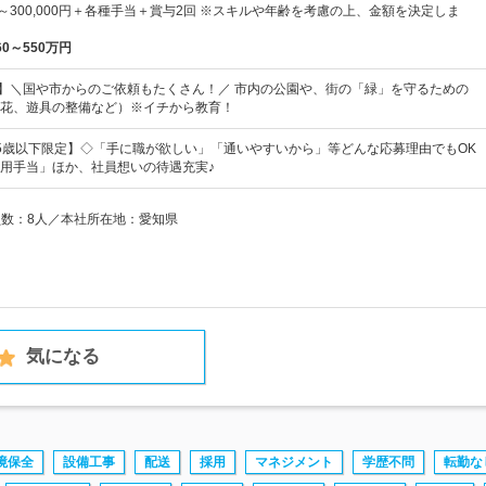
3円～300,000円＋各種手当＋賞与2回 ※スキルや年齢を考慮の上、金額を決定しま
60～550万円
日】＼国や市からのご依頼もたくさん！／ 市内の公園や、街の「緑」を守るための
花、遊具の整備など）※イチから教育！
5歳以下限定】◇「手に職が欲しい」「通いやすいから」等どんな応募理由でもOK
用手当」ほか、社員想いの待遇充実♪
業員数：8人／本社所在地：愛知県
気になる
境保全
設備工事
配送
採用
マネジメント
学歴不問
転勤な