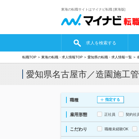
東海の転職サイトはマイナビ転職 [東海版]
求人を検索する
転職TOP
東海の転職・求人情報TOP
愛知県の転職・求人情報一覧
愛知県名古屋市／造園施工
職種
指定する
雇用形態
正社員
契約社
こだわり
職種未経験OK