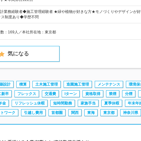
計業務経験者◆施工管理経験者 ★緑や植物が好きな方★モノづくりやデザインが好
クス制度あり◆学歴不問
員数：169人／本社所在地：東京都
気になる
築設計
積算
土木施工管理
造園施工管理
メンテナンス
環境保
二新卒
フレックス
交通費
Iターン
資格取得
禁煙
分煙
年金
リフレッシュ休暇
短時間勤務
家族手当
夏季休暇
年末年
ートワーク
引越し費用
首都圏
関西
東海
東京都
神奈川県