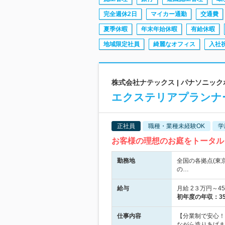
完全週休2日
マイカー通勤
交通費
夏季休暇
年末年始休暇
有給休暇
地域限定社員
綺麗なオフィス
入社
株式会社ナテックス | パナソニック
エクステリアプランナー
正社員
職種・業種未経験OK
学
お客様の理想のお庭をトータル
勤務地
全国の各拠点(東
の…
給与
月給 2３万円～
初年度の年収：
3
仕事内容
【分業制で安心！
ながら造りあげま