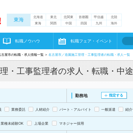
北海道
東北
北関東
首都圏
甲信越
北陸
東海
東海
関西
中国
四国
九州
海外
転職ノウハウ
転職フェア・イベント
名古屋市の転職・求人情報一覧
名古屋市／造園施工管理・工事監理者の転職・求人一覧
管理・工事監理者の求人・転職・中
勤務地
指定する
員
業務委託
人材紹介
パート・アルバイト
一般派遣
紹介
業種未経験OK
上場企業
マネジャー採用