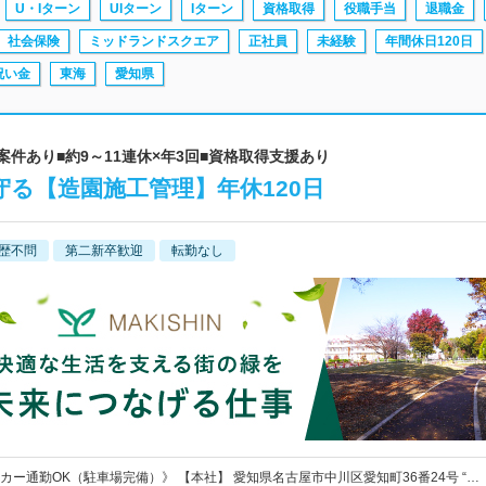
U・Iターン
UIターン
Iターン
資格取得
役職手当
退職金
社会保険
ミッドランドスクエア
正社員
未経験
年間休日120日
祝い金
東海
愛知県
案件あり■約9～11連休×年3回■資格取得支援あり
る【造園施工管理】年休120日
歴不問
第二新卒歓迎
転勤なし
カー通勤OK（駐車場完備）》 【本社】 愛知県名古屋市中川区愛知町36番24号 “…