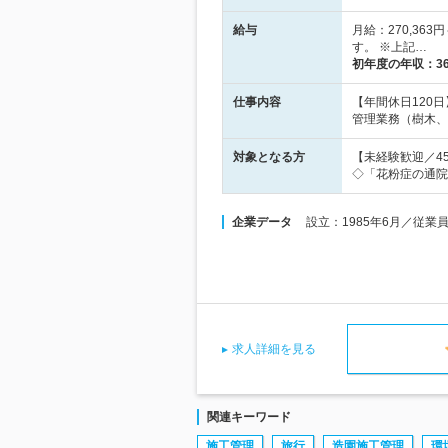
給与
月給：270,36
す。 ※上記…
初年度の年収：
3
仕事内容
【年間休日120
管理業務（樹木、
対象となる方
【未経験歓迎／4
◇「花粉症の通院
企業データ
設立：1985年6月／従
求人詳細を見る
関連キーワード
施工管理
旅行
造園施工管理
環