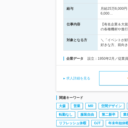
給与
月給25万6,00
6,000…
仕事内容
【有名企業＆大規
の各種機材や進行
対象となる方
＼「イベントが好
好きな方、前向き
企業データ
設立：1950年2月／従業
求人詳細を見る
関連キーワード
大森
営業
MR
空間デザイン
転勤なし
服装自由
第二新卒
業
リフレッシュ休暇
OJT
年末年始休