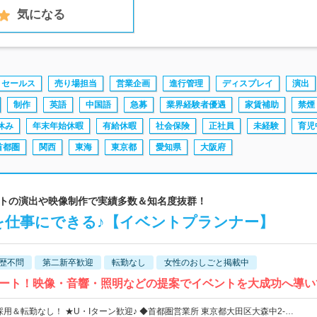
気になる
トセールス
売り場担当
営業企画
進行管理
ディスプレイ
演出
制作
英語
中国語
急募
業界経験者優遇
家賃補助
禁煙
休み
年末年始休暇
有給休暇
社会保険
正社員
未経験
育児
首都圏
関西
東海
東京都
愛知県
大阪府
ベントの演出や映像制作で実績多数＆知名度抜群！
を仕事にできる♪【イベントプランナー】
歴不問
第二新卒歓迎
転勤なし
女性のおしごと掲載中
ート！映像・音響・照明などの提案でイベントを大成功へ導い
屋採用＆転勤なし！ ★U・Iターン歓迎♪ ◆首都圏営業所 東京都大田区大森中2-…