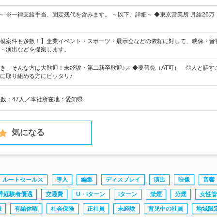
0円～ ※一律支給手当、固定残代を含みます。 ～以下、詳細～ ◆東京営業所 月給26万
模案件も多数！】企業イベント・スポーツ・展示会などの依頼に対して、映像・音
・演出などを提案します。
き」そんな方は大歓迎！未経験・第二新卒歓迎♪／ ◆要普免（AT可） ◎人と話す
に取り組める方にピッタリ♪
員数：47人／本社所在地：愛知県
気になる
ルートセールス
導入
編集
ディスプレイ
演出
映像
音響
界経験者優遇
交通費
U・Iターン
Iターン
禁煙
分煙
女性管
暇
有給休暇
社会保険
正社員
未経験
育児中の社員
地域限