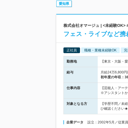
愛知県
株式会社オマージュ | <未経験OK>
フェス・ライブなど携
正社員
職種・業種未経験OK
完
勤務地
【東京・大阪・愛
給与
月給24万6,80
初年度の年収：
3
仕事内容
【芸能人・アーテ
※アシスタントか
対象となる方
【学歴不問／未経験
ひ確認ください★
企業データ
設立：2002年5月／従業