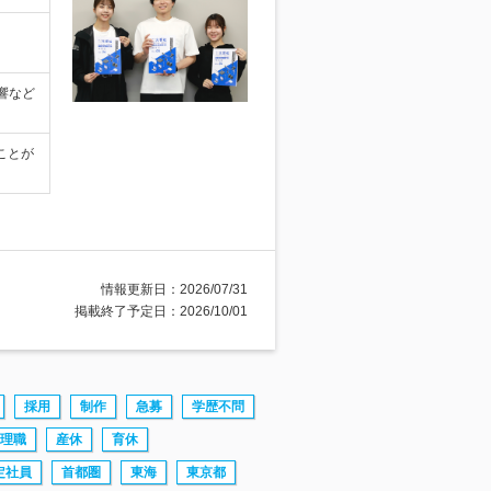
響など
ことが
情報更新日：2026/07/31
掲載終了予定日：2026/10/01
採用
制作
急募
学歴不問
理職
産休
育休
定社員
首都圏
東海
東京都