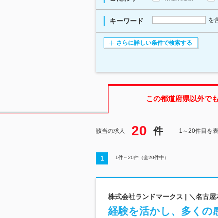
を
キーワード
さらに詳しい条件で検索する
この都道府県
以外で
20
件
該当の求人
1～20件目を
1
1
件～
20
件（全
20
件中）
株式会社ランドマークス | ＼名古屋
経験を活かし、多くの