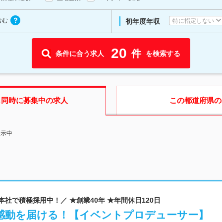
含む
特に指定しない
初年度年収
20
件
条件に合う求人
を検索する
も同時に募集中の求人
この都道府県
の
表示中
本社で積極採用中！／ ★創業40年 ★年間休日120日
感動を届ける！【イベントプロデューサー】