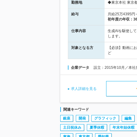
勤務地
◆東京本社 東京都
給与
月給25万4395
初年度の年収：
3
仕事内容
生成AIを駆使し
します。
対象となる方
【必須】動画にお
ど
企業データ
設立：2015年10月／本
求人詳細を見る
関連キーワード
銀座
開発
グラフィック
編集
土日祝休み
夏季休暇
年末年始休暇
東海
東京都
愛知県