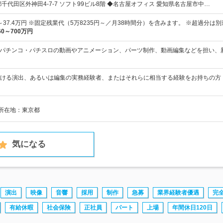
千代田区外神田4-7-7 ソフト99ビル8階 ◆名古屋オフィス 愛知県名古屋市中…
円～37.4万円 ※固定残業代（5万8235円～／月38時間分）を含みます。 ※超過分は
60～700万円
てパチンコ・パチスロの動画やアニメーション、パーツ制作、動画編集などを担い、
ける演出、あるいは編集の実務経験者、またはそれらに相当する経験をお持ちの方【
社所在地：東京都
気になる
演出
映像
音響
採用
制作
急募
業界経験者優遇
完
有給休暇
社会保険
正社員
パート
上場
年間休日120日