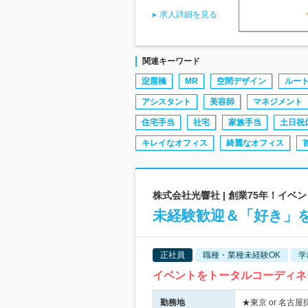
求人詳細を見る
関連キーワード
淀屋橋
MR
空間デザイン
ルー
アシスタント
美容師
マネジメント
住宅手当
社宅
家族手当
土日祝
キレイなオフィス
綺麗なオフィス
株式会社光響社 | 創業75年！イ
未経験歓迎＆「好き」
正社員
職種・業種未経験OK
学
イベントをトータルコーディネ
勤務地
★東京 or 名古