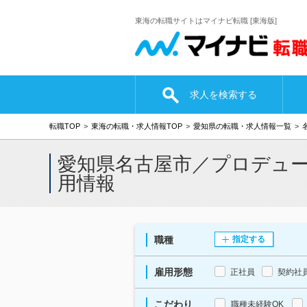
東海の転職サイトはマイナビ転職 [東海版]
求人を検索する
転職TOP
東海の転職・求人情報TOP
愛知県の転職・求人情報一覧
愛知県名古屋市／プロデュ
用情報
職種
指定する
雇用形態
正社員
契約社
こだわり
職種未経験OK