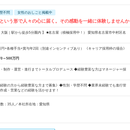
歴不問
女性のおしごと掲載中
という形で人々の心に届く。その感動を一緒に体験しませんか
・大阪｜駅から徒歩5分圏内 】 ■名古屋（積極採用中！） 愛知県名古屋市中村区名
0万円+各種手当+賞与年2回（別途インセンティブあり） 《キャリア採用枠の場合》
70～500万円
・制作・運営・進行までトータルプロデュース ◆経験豊富な方はマネージャー採
経験の方から経験豊富な方まで募集》◆性別・学歴不問 ◆業界未経験でも進行管
作成・営業などの経験を活かせます！
員数：35人／本社所在地：愛知県