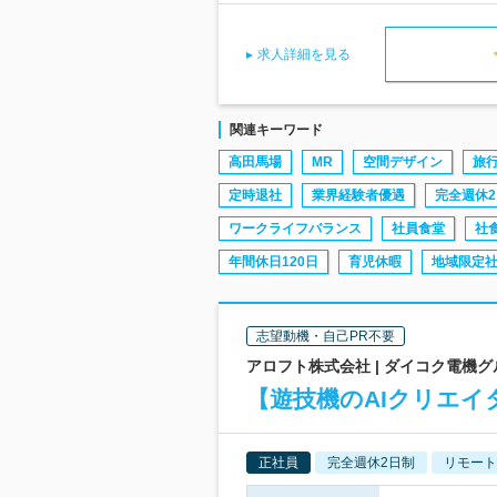
求人詳細を見る
関連キーワード
高田馬場
MR
空間デザイン
旅
定時退社
業界経験者優遇
完全週休2
ワークライフバランス
社員食堂
社
年間休日120日
育児休暇
地域限定
志望動機・自己PR不要
アロフト株式会社 | ダイコク電機
【遊技機のAIクリエイ
正社員
完全週休2日制
リモート