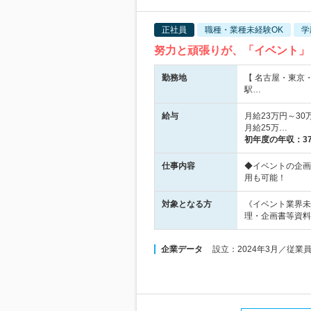
正社員
職種・業種未経験OK
学
努力と頑張りが、「イベント」
勤務地
【 名古屋・東京
駅…
給与
月給23万円～3
月給25万…
初年度の年収：
3
仕事内容
◆イベントの企画
用も可能！
対象となる方
《イベント業界未
理・企画書等資料
企業データ
設立：2024年3月／従業