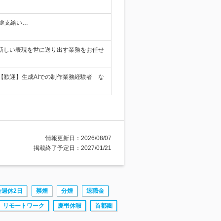
別途支給い…
新しい表現を世に送り出す業務をお任せ
歓迎】生成AIでの制作業務経験者 な
情報更新日：2026/08/07
掲載終了予定日：2027/01/21
全週休2日
禁煙
分煙
退職金
リモートワーク
慶弔休暇
首都圏