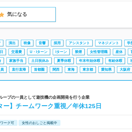
気になる
行
演出
映像
音響
採用
アシスタント
マネジメント
学
日
交通費
U・Iターン
Iターン
禁煙
女性管理職
産休
食
家族手当
土日祝休み
夏季休暇
年末年始休暇
有給休暇
社員
直行直帰
首都圏
関西
東海
東京都
愛知県
大阪府
グループの一員として遊技機の企画開発を行う企業
ター】チームワーク重視／年休125日
ワーク可
女性のおしごと掲載中