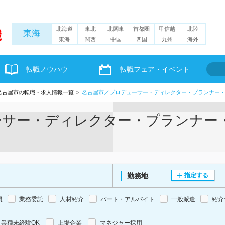
北海道
東北
北関東
首都圏
甲信越
北陸
東海
東海
関西
中国
四国
九州
海外
転職ノウハウ
転職フェア・イベント
名古屋市の転職・求人情報一覧
名古屋市／プロデューサー・ディレクター・プランナー
ーサー・ディレクター・プランナー
勤務地
指定する
員
業務委託
人材紹介
パート・アルバイト
一般派遣
紹介
業種未経験OK
上場企業
マネジャー採用