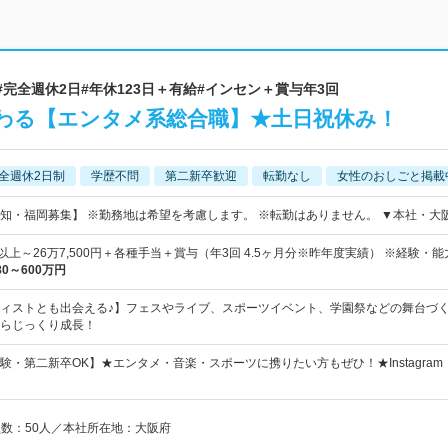
 #完全週休2日#年休123日＋有給#インセン＋賞与年3回
わる【エンタメ系総合職】★土日祝休み！
全週休2日制
学歴不問
第二新卒歓迎
転勤なし
女性のおしごと掲載
知・福岡募集】 ※勤務地は希望を考慮します。 ※転勤はありません。 ▼本社・大
0円以上～26万7,500円＋各種手当＋賞与（年3回 4.5ヶ月分※昨年度実績） ※経験・
80～600万円
ィストとも出会える♪】フェスやライブ、スポーツイベント、学園祭などの舞台づ
らじっくり成長！
・第二新卒OK】★エンタメ・音楽・スポーツに携りたい方もぜひ！★Instagram・T
員数：50人／本社所在地：大阪府