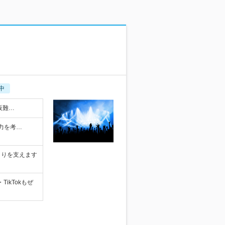
中
阪難…
能力を考…
くりを支えます
ikTokもぜ