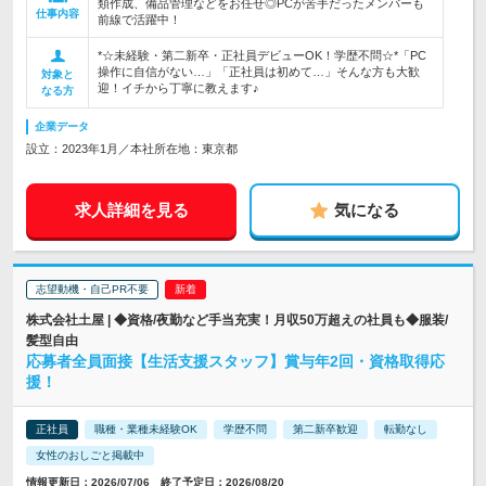
類作成、備品管理などをお任せ◎PCが苦手だったメンバーも
仕事内容
前線で活躍中！
*☆未経験・第二新卒・正社員デビューOK！学歴不問☆*「PC
操作に自信がない…」「正社員は初めて…」そんな方も大歓
対象と
迎！イチから丁寧に教えます♪
なる方
企業データ
設立：2023年1月／本社所在地：東京都
求人詳細を見る
気になる
志望動機・自己PR不要
株式会社土屋 | ◆資格/夜勤など手当充実！月収50万超えの社員も◆服装/
髪型自由
応募者全員面接【生活支援スタッフ】賞与年2回・資格取得応
援！
正社員
職種・業種未経験OK
学歴不問
第二新卒歓迎
転勤なし
女性のおしごと掲載中
情報更新日：2026/07/06 終了予定日：2026/08/20