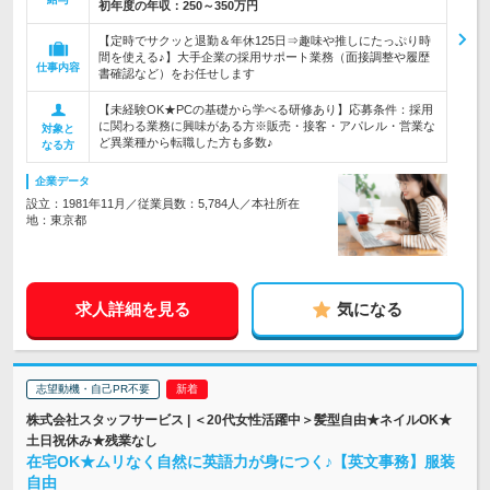
初年度の年収：
250～350万円
【定時でサクッと退勤＆年休125日⇒趣味や推しにたっぷり時
間を使える♪】大手企業の採用サポート業務（面接調整や履歴
仕事内容
書確認など）をお任せします
【未経験OK★PCの基礎から学べる研修あり】応募条件：採用
に関わる業務に興味がある方※販売・接客・アパレル・営業な
対象と
ど異業種から転職した方も多数♪
なる方
企業データ
設立：1981年11月／従業員数：5,784人／本社所在
地：東京都
求人詳細を見る
気になる
志望動機・自己PR不要
株式会社スタッフサービス | ＜20代女性活躍中＞髪型自由★ネイルOK★
土日祝休み★残業なし
在宅OK★ムリなく自然に英語力が身につく♪【英文事務】服装
自由