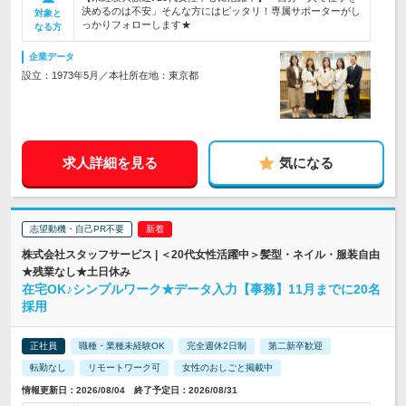
決めるのは不安」そんな方にはピッタリ！専属サポーターがし
対象と
っかりフォローします★
なる方
企業データ
設立：1973年5月／本社所在地：東京都
求人詳細を見る
気になる
志望動機・自己PR不要
株式会社スタッフサービス | ＜20代女性活躍中＞髪型・ネイル・服装自由
★残業なし★土日休み
在宅OK♪シンプルワーク★データ入力【事務】11月までに20名
採用
正社員
職種・業種未経験OK
完全週休2日制
第二新卒歓迎
転勤なし
リモートワーク可
女性のおしごと掲載中
情報更新日：2026/08/04 終了予定日：2026/08/31