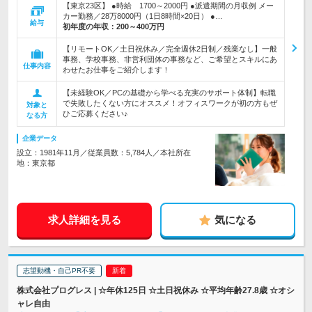
【東京23区】 ●時給 1700～2000円 ●派遣期間の月収例 メー
カー勤務／28万8000円（1日8時間×20日） ●…
給与
初年度の年収：
200～400万円
【リモートOK／土日祝休み／完全週休2日制／残業なし】一般
事務、学校事務、非営利団体の事務など、ご希望とスキルにあ
仕事内容
わせたお仕事をご紹介します！
【未経験OK／PCの基礎から学べる充実のサポート体制】転職
で失敗したくない方にオススメ！オフィスワークが初の方もぜ
対象と
ひご応募ください♪
なる方
企業データ
設立：1981年11月／従業員数：5,784人／本社所在
地：東京都
求人詳細を見る
気になる
志望動機・自己PR不要
株式会社プログレス | ☆年休125日 ☆土日祝休み ☆平均年齢27.8歳 ☆オシ
ャレ自由