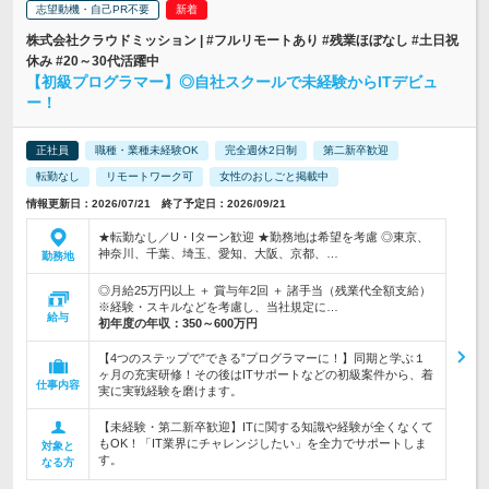
志望動機・自己PR不要
株式会社クラウドミッション | #フルリモートあり #残業ほぼなし #土日祝
休み #20～30代活躍中
【初級プログラマー】◎自社スクールで未経験からITデビュ
ー！
正社員
職種・業種未経験OK
完全週休2日制
第二新卒歓迎
転勤なし
リモートワーク可
女性のおしごと掲載中
情報更新日：2026/07/21 終了予定日：2026/09/21
★転勤なし／U・Iターン歓迎 ★勤務地は希望を考慮 ◎東京、
神奈川、千葉、埼玉、愛知、大阪、京都、…
勤務地
◎月給25万円以上 ＋ 賞与年2回 ＋ 諸手当（残業代全額支給）
※経験・スキルなどを考慮し、当社規定に…
給与
初年度の年収：
350～600万円
【4つのステップで”できる”プログラマーに！】同期と学ぶ１
ヶ月の充実研修！その後はITサポートなどの初級案件から、着
仕事内容
実に実戦経験を磨けます。
【未経験・第二新卒歓迎】ITに関する知識や経験が全くなくて
もOK！「IT業界にチャレンジしたい」を全力でサポートしま
対象と
す。
なる方