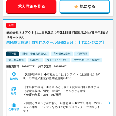
求人詳細を見る
気になる
株式会社ネオアクト | #土日祝休み #年休128日 #残業月10h #賞与年2回 #
リモートあり
未経験大歓迎！自社ITスクール研修3ヵ月！【ITエンジニア】
正社員
職種・業種未経験OK
完全週休2日制
学歴不問
第二新卒歓迎
転勤なし
リモートワーク可
女性のおしごと掲載中
情報更新日：2026/07/31 終了予定日：2026/10/01
【研修期間中】 ◆本社もしくはオンライン（全国各地からO
K） ◇本社／東京都豊島区池袋2-47-6…
勤務地
【未経験の場合】◆月給25万円以上＋賞与年2回＋各種手当
（想定年収350万円） ※経験・スキルなどを考慮…
給与
初年度の年収：
350～600万円
＜自信とスキルが身に付くIT研修あり＞◆アプリ開発・Webシ
ステム開発・インフラなど様々なITプロジェクトで活躍しま
仕事内容
す！