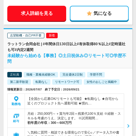
求人詳細を見る
気になる
志望動機・自己PR不要
ラットラン合同会社 | #年間休日130日以上#有休取得80％以上#定時退社
も可#内定2週間
未経験から始める【事務】◎土日祝休み◎リモート可◎学歴不
問
正社員
職種・業種未経験OK
完全週休2日制
学歴不問
第二新卒歓迎
転勤なし
リモートワーク可
女性のおしごと掲載中
情報更新日：2026/07/07 終了予定日：2026/09/21
【全国から応募OK/リモートも可能】 ★転勤なし ★自宅から
近くのプロジェクト先へ通勤可能 ★慣れ…
勤務地
月給：250,000円～＋賞与年2回＋残業代100％支給 ※経験・ス
キルを考慮のうえ、決定します。 ※試用期間…
給与
初年度の年収：
300～600万円
＼気軽に質問・相談できる環境なので安心♪／データ入力や書