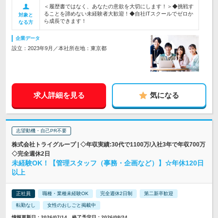
＜履歴書ではなく、あなたの意欲を大切にします！＞◆挑戦す
ることを諦めない未経験者大歓迎！◆自社ITスクールでゼロか
対象と
ら成長できます！
なる方
企業データ
設立：2023年9月／本社所在地：東京都
求人詳細を見る
気になる
志望動機・自己PR不要
株式会社トライグループ | ◇年収実績:30代で1100万/入社3年で年収700万
◇完全週休2日
未経験OK！【管理スタッフ（事務・企画など）】☆年休120日
以上
正社員
職種・業種未経験OK
完全週休2日制
第二新卒歓迎
転勤なし
女性のおしごと掲載中
情報更新日：2026/07/14 終了予定日：2026/08/24