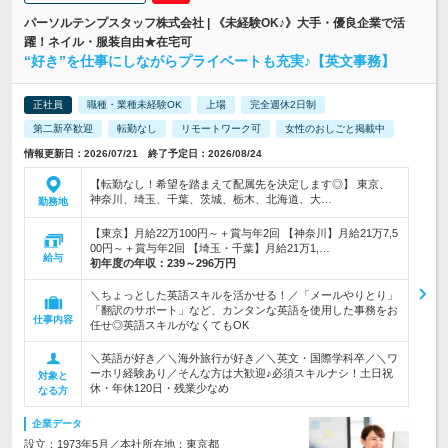
パーソルテンプスタッフ株式会社 | 《未経験OK♪》大手・優良企業で活
躍！ネイル・服装自由★在宅可
“好き”を仕事にしながらプライベートも充実♪【英文事務】
正社員
職種・業種未経験OK
上場
完全週休2日制
第二新卒歓迎
転勤なし
リモートワーク可
女性のおしごと掲載中
情報更新日：2026/07/21 終了予定日：2026/08/24
【転勤なし！希望を踏まえて配属先を決定します◎】 東京、
神奈川、埼玉、千葉、茨城、栃木、北海道、大…
勤務地
【東京】月給22万100円～＋賞与年2回 【神奈川】月給21万7,5
00円～＋賞与年2回 【埼玉・千葉】月給21万1,…
給与
初年度の年収：
239～296万円
＼ちょっとした英語スキルを活かせる！／「メールやりとり」
「翻訳のサポート」など、カンタンな英語を使用した事務をお
仕事内容
任せ◎英語スキルがなくてもOK
＼英語が好き／＼海外旅行が好き／＼英文・国際学科卒／＼ワ
ーホリ経験あり／そんな方は大歓迎♪必須スキルナシ！土日祝
対象と
休・年休120日・残業少なめ
なる方
企業データ
設立：1973年5月／本社所在地：東京都