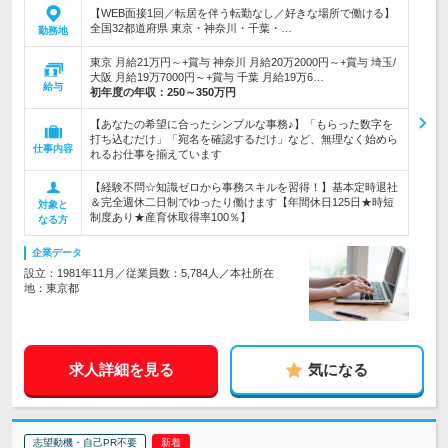
【WEB面接1回／転居を伴う転勤なし／好きな場所で働ける】
全国32都道府県 東京・神奈川・千葉・…
勤務地
東京 月給21万円～+賞与 神奈川 月給20万2000円～+賞与 埼玉/
大阪 月給19万7000円～+賞与 千葉 月給19万6…
給与
初年度の年収：
250～350万円
【あなたの希望に合ったシンプルな事務♪】「もらった数字を
打ち込むだけ」「宛名を確認するだけ」など、無理なく始めら
仕事内容
れるお仕事を揃えています
【経験不問☆知識ゼロから事務スキルを習得！】基本定時退社
＆完全週休二日制でゆったり働けます【年間休日125日★時短
対象と
制度あり★産育休取得率100％】
なる方
企業データ
設立：1981年11月／従業員数：5,784人／本社所在
地：東京都
求人詳細を見る
気になる
志望動機・自己PR不要