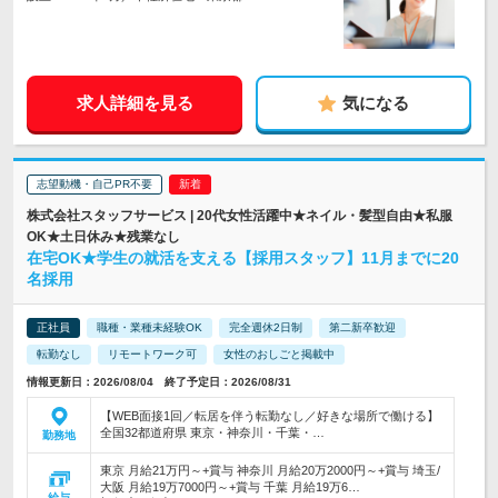
求人詳細を見る
気になる
志望動機・自己PR不要
株式会社スタッフサービス | 20代女性活躍中★ネイル・髪型自由★私服
OK★土日休み★残業なし
在宅OK★学生の就活を支える【採用スタッフ】11月までに20
名採用
正社員
職種・業種未経験OK
完全週休2日制
第二新卒歓迎
転勤なし
リモートワーク可
女性のおしごと掲載中
情報更新日：2026/08/04 終了予定日：2026/08/31
【WEB面接1回／転居を伴う転勤なし／好きな場所で働ける】
全国32都道府県 東京・神奈川・千葉・…
勤務地
東京 月給21万円～+賞与 神奈川 月給20万2000円～+賞与 埼玉/
大阪 月給19万7000円～+賞与 千葉 月給19万6…
給与