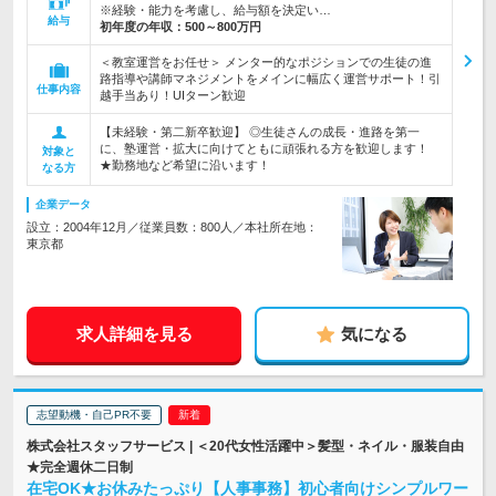
※経験・能力を考慮し、給与額を決定い…
給与
初年度の年収：
500～800万円
＜教室運営をお任せ＞ メンター的なポジションでの生徒の進
路指導や講師マネジメントをメインに幅広く運営サポート！引
仕事内容
越手当あり！UIターン歓迎
【未経験・第二新卒歓迎】 ◎生徒さんの成長・進路を第一
に、塾運営・拡大に向けてともに頑張れる方を歓迎します！
対象と
★勤務地など希望に沿います！
なる方
企業データ
設立：2004年12月／従業員数：800人／本社所在地：
東京都
求人詳細を見る
気になる
志望動機・自己PR不要
株式会社スタッフサービス | ＜20代女性活躍中＞髪型・ネイル・服装自由
★完全週休二日制
在宅OK★お休みたっぷり【人事事務】初心者向けシンプルワー