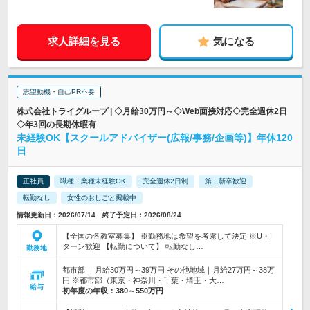
求人詳細を見る
気になる
志望動機・自己PR不要
株式会社トライグループ | ◇月給30万円～◇Web面接対応◇完全週休2日
◇年3回の長期休暇有
未経験OK【スクールアドバイザー(広報/事務/企画等)】年休120
日
正社員
職種・業種未経験OK
完全週休2日制
第二新卒歓迎
転勤なし
女性のおしごと掲載中
情報更新日：2026/07/14 終了予定日：2026/08/24
【全国の各教室募集】 ※勤務地は希望を考慮して決定 ※U・I
ターン歓迎 【転勤について】 転勤なし…
勤務地
都市部 ｜月給30万円～39万円 その他地域｜月給27万円～38万
円 ※都市部（東京・神奈川・千葉・埼玉・大…
給与
初年度の年収：
380～550万円