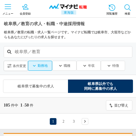
東海版
メニュー
会員登録
閲覧履歴
検索
岐阜県／教育の求人・転職・中途採用情報
岐阜県／教育の転職・求人一覧ページです。マイナビ転職では岐阜市、大垣市などか
らもあなたにぴったりの求人を探せます。
岐阜県／教育
勤務地
職種
年収
特徴
条件変更
岐阜県
以外でも
岐阜県
で募集中の求人
同時に募集中の求人
105
1
50
件中
-
件
並び替え
1
2
3