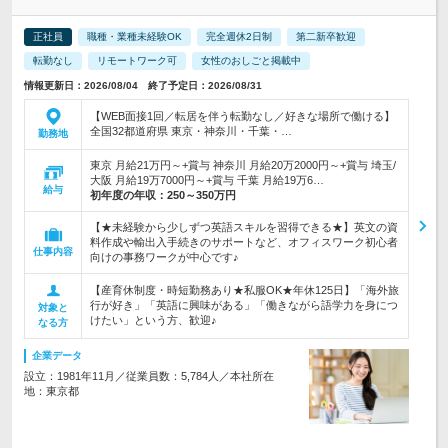
正社員
職種・業種未経験OK
完全週休2日制
第二新卒歓迎
転勤なし
リモートワーク可
女性のおしごと掲載中
情報更新日：2026/08/04 終了予定日：2026/08/31
【WEB面接1回／転居を伴う転勤なし／好きな場所で働ける】
全国32都道府県 東京・神奈川・千葉・…
勤務地
東京 月給21万円～+賞与 神奈川 月給20万2000円～+賞与 埼玉/
大阪 月給19万7000円～+賞与 千葉 月給19万6…
給与
初年度の年収：
250～350万円
【★未経験から少しずつ英語スキルを習得できる★】英文の資
料作成や輸出入手続きのサポートなど、オフィスワーク初心者
仕事内容
向けの事務ワークが中心です♪
【産育休制度・時短勤務あり★私服OK★年休125日】「海外旅
行が好き」「英語に興味がある」「働きながら語学力を身につ
対象と
けたい」という方、歓迎♪
なる方
企業データ
設立：1981年11月／従業員数：5,784人／本社所在
地：東京都