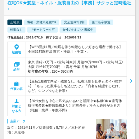
在宅OK★髪型・ネイル・服装自由の【事務】サクッと定時退社
♪
正社員
職種・業種未経験OK
完全週休2日制
第二新卒歓迎
転勤なし
リモートワーク可
女性のおしごと掲載中
情報更新日：2026/07/10 終了予定日：2026/08/13
【WEB面接1回／転居を伴う転勤なし／好きな場所で働ける】
全国32都道府県 東京・神奈川・千葉・…
勤務地
東京 月給21万円～+賞与 神奈川 月給20万2000円～+賞与 埼玉/
大阪 月給19万7000円～+賞与 千葉 月給19万6…
給与
初年度の年収：
250～350万円
【最短1週間で内定・残業なし…転職活動も仕事もタイパ抜群
♪】「もらった数字を打ち込むだけ」「宛名を確認するだけ」
仕事内容
など、シンプルなお仕事♪
【20代女性を中心に和気あいあいと活躍中★私服OK★産育休
取得者多数★時短勤務あり】応募条件：社会人経験がある方
対象と
（職種・業界・年数不問）
なる方
企業データ
設立：1981年11月／従業員数：5,784人／本社所在
地：東京都