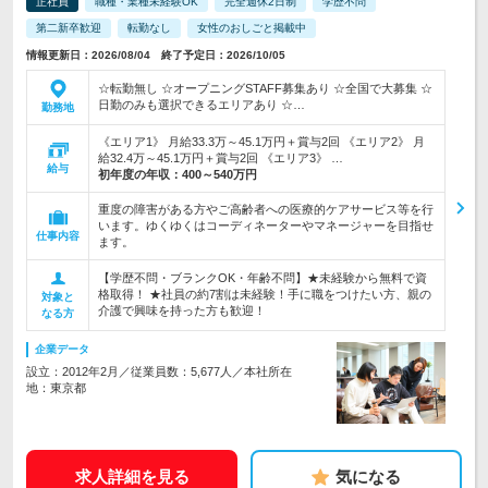
正社員
職種・業種未経験OK
完全週休2日制
学歴不問
第二新卒歓迎
転勤なし
女性のおしごと掲載中
情報更新日：2026/08/04 終了予定日：2026/10/05
☆転勤無し ☆オープニングSTAFF募集あり ☆全国で大募集 ☆
日勤のみも選択できるエリアあり ☆…
勤務地
《エリア1》 月給33.3万～45.1万円＋賞与2回 《エリア2》 月
給32.4万～45.1万円＋賞与2回 《エリア3》 …
給与
初年度の年収：
400～540万円
重度の障害がある方やご高齢者への医療的ケアサービス等を行
います。ゆくゆくはコーディネーターやマネージャーを目指せ
仕事内容
ます。
【学歴不問・ブランクOK・年齢不問】★未経験から無料で資
格取得！ ★社員の約7割は未経験！手に職をつけたい方、親の
対象と
介護で興味を持った方も歓迎！
なる方
企業データ
設立：2012年2月／従業員数：5,677人／本社所在
地：東京都
求人詳細を見る
気になる