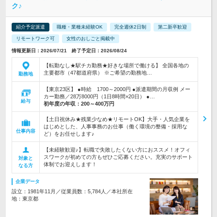
ク♪
紹介予定派遣
職種・業種未経験OK
完全週休2日制
第二新卒歓迎
リモートワーク可
女性のおしごと掲載中
情報更新日：2026/07/21 終了予定日：2026/08/24
【転勤なし★駅チカ勤務★好きな場所で働ける】 全国各地の
主要都市（47都道府県） ※ご希望の勤務地…
勤務地
【東京23区】 ●時給 1700～2000円 ●派遣期間の月収例 メー
カー勤務／28万8000円（1日8時間×20日） ●…
給与
初年度の年収：
200～400万円
【土日祝休み★残業少なめ★リモートOK】大手・人気企業を
はじめとした、人事事務のお仕事（働く環境の整備・採用な
仕事内容
ど）をお任せします♪
【未経験歓迎♪】転職で失敗したくない方におススメ！オフィ
スワークが初めての方もぜひご応募ください。充実のサポート
対象と
体制でお迎えします！
なる方
企業データ
設立：1981年11月／従業員数：5,784人／本社所在
地：東京都