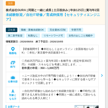
株式会社GURA | 同期と一緒に成長 | 土日祝休み | 年休125日 | 賞与年2回
未経験歓迎／自社IT研修／育成枠採用【セキュリティエンジニ
ア】
正社員
職種・業種未経験OK
完全週休2日制
学歴不問
第二新卒歓迎
転勤なし
リモートワーク可
女性のおしごと掲載中
情報更新日：2026/08/04 終了予定日：2026/10/05
【研修期間中】 ◆本社もしくはオンライン（全国各地からO
K） ◇本社／東京都中央区銀座3-4-1…
勤務地
◇月給25万円以上＋賞与年2回＋各種手当（想定年収350万
円） ※経験・スキルなどを考慮し決定します。 …
給与
初年度の年収：
350～1,000万円
＜ニーズ急拡大中のIT専門職で成長しよう！＞◆自社内IT研修
で基本スキルから学べる！◆セキュリティに関する様々なITプ
仕事内容
ロジェクトで活躍します！
＜自社内IT研修から始めるので未経験大歓迎！＞◆IT時代に活
躍できる人材を目指せます！◆同期と一緒に成長して誰からも
対象と
認められる希少人材に！
なる方
企業データ