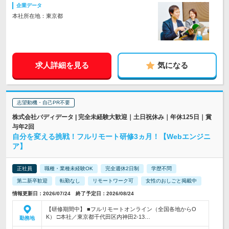
企業データ
本社所在地：東京都
求人詳細を見る
気になる
志望動機・自己PR不要
株式会社バディデータ | 完全未経験大歓迎｜土日祝休み｜年休125日｜賞
与年2回
自分を変える挑戦！フルリモート研修3ヵ月！【Webエンジニ
ア】
正社員
職種・業種未経験OK
完全週休2日制
学歴不問
第二新卒歓迎
転勤なし
リモートワーク可
女性のおしごと掲載中
情報更新日：2026/07/24 終了予定日：2026/08/24
【研修期間中】 ■フルリモートオンライン（全国各地からO
K） □本社／東京都千代田区内神田2-13…
勤務地