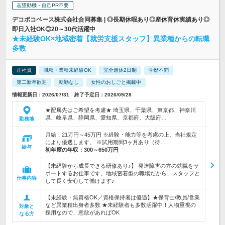
志望動機・自己PR不要
デコボコベース株式会社合同募集 | ◎長期休暇あり◎産休育休実績あり◎
即日入社OK◎20～30代活躍中
★未経験OK×地域密着【就労支援スタッフ】異業種からの転職
多数
正社員
職種・業種未経験OK
完全週休2日制
学歴不問
第二新卒歓迎
転勤なし
女性のおしごと掲載中
情報更新日：2026/07/31 終了予定日：2026/09/28
★配属先はご希望を考慮★ 埼玉県、千葉県、東京都、神奈川
県、岐阜県、静岡県、愛知県、京都府、大阪府…
勤務地
月給：21万円～45万円 ※経験・能力等を考慮の上、当社規定
により優遇します。 ※試用期間3ヶ月あり（待…
給与
初年度の年収：
300～650万円
【未経験から成長できる研修あり♪】 発達障害の方の就職をサ
ポートするお仕事です。地域密着型の職場だから、スタッフと
仕事内容
して長く安心して働けます♪
【未経験・無資格OK／資格保持者は優遇】★保育士/教員/営業
など異業種出身者多数 ★未経験者も多数活躍中！人物重視の
対象と
採用なので、意欲があればOK
なる方