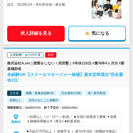
設立：2023年2月／本社所在地：東京都
求人詳細を見る
気になる
志望動機・自己PR不要
株式会社A.ver | 授業をしない！武田塾｜#年休120日 #賞与年4ヶ月分 #家
賃補助有
未経験OK【スクールマネージャー候補】基本定時退社*完全週
休2日
正社員
職種・業種未経験OK
完全週休2日制
第二新卒歓迎
転勤なし
女性のおしごと掲載中
情報更新日：2026/07/31 終了予定日：2026/10/01
＼転勤なし！U・Iターン歓迎／ ★全国の各教室で募集 ▼急募
＆積極採用拠点▼ <東京> ■秋葉原校…
勤務地
■月給27万円以上 ＋ 各種手当 ＋ 賞与(年2回)《前職給与保証》