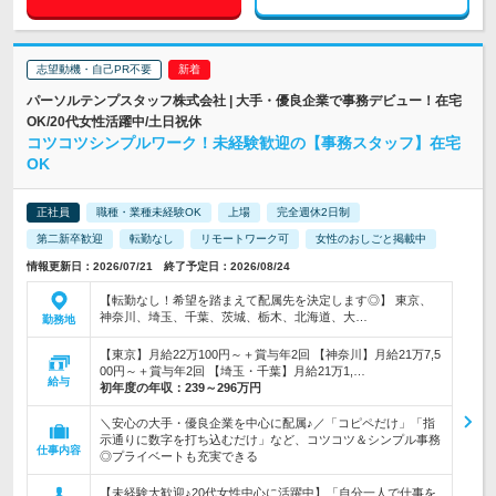
志望動機・自己PR不要
パーソルテンプスタッフ株式会社 | 大手・優良企業で事務デビュー！在宅
OK/20代女性活躍中/土日祝休
コツコツシンプルワーク！未経験歓迎の【事務スタッフ】在宅
OK
正社員
職種・業種未経験OK
上場
完全週休2日制
第二新卒歓迎
転勤なし
リモートワーク可
女性のおしごと掲載中
情報更新日：2026/07/21 終了予定日：2026/08/24
【転勤なし！希望を踏まえて配属先を決定します◎】 東京、
神奈川、埼玉、千葉、茨城、栃木、北海道、大…
勤務地
【東京】月給22万100円～＋賞与年2回 【神奈川】月給21万7,5
00円～＋賞与年2回 【埼玉・千葉】月給21万1,…
給与
初年度の年収：
239～296万円
＼安心の大手・優良企業を中心に配属♪／「コピペだけ」「指
示通りに数字を打ち込むだけ」など、コツコツ＆シンプル事務
仕事内容
◎プライベートも充実できる
【未経験大歓迎♪20代女性中心に活躍中】「自分一人で仕事を