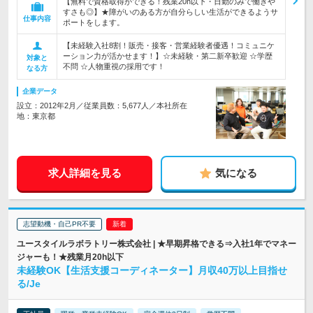
【無料で資格取得ができる！残業20h以下・日勤のみで働きや
すさも◎】★障がいのある方が自分らしい生活ができるようサ
仕事内容
ポートをします。
【未経験入社8割！販売・接客・営業経験者優遇！コミュニケ
ーション力が活かせます！】☆未経験・第二新卒歓迎 ☆学歴
対象と
不問 ☆人物重視の採用です！
なる方
企業データ
設立：2012年2月／従業員数：5,677人／本社所在
地：東京都
求人詳細を見る
気になる
志望動機・自己PR不要
ユースタイルラボラトリー株式会社 | ★早期昇格できる⇒入社1年でマネー
ジャーも！★残業月20h以下
未経験OK【生活支援コーディネーター】月収40万以上目指せ
る/Je