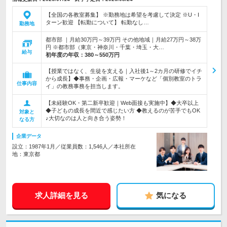
【全国の各教室募集】 ※勤務地は希望を考慮して決定 ※U・I
ターン歓迎 【転勤について】 転勤なし…
勤務地
都市部 ｜月給30万円～39万円 その他地域｜月給27万円～38万
円 ※都市部（東京・神奈川・千葉・埼玉・大…
給与
初年度の年収：
380～550万円
【授業ではなく、生徒を支える｜入社後1～2カ月の研修でイチ
から成長】◆事務・企画・広報・マーケなど「個別教室のトラ
仕事内容
イ」の教務事務を担当します。
【未経験OK・第二新卒歓迎｜Web面接も実施中】◆大卒以上
◆子どもの成長を間近で感じたい方 ◆教えるのが苦手でもOK
対象と
♪大切なのは人と向き合う姿勢！
なる方
企業データ
設立：1987年1月／従業員数：1,546人／本社所在
地：東京都
求人詳細を見る
気になる