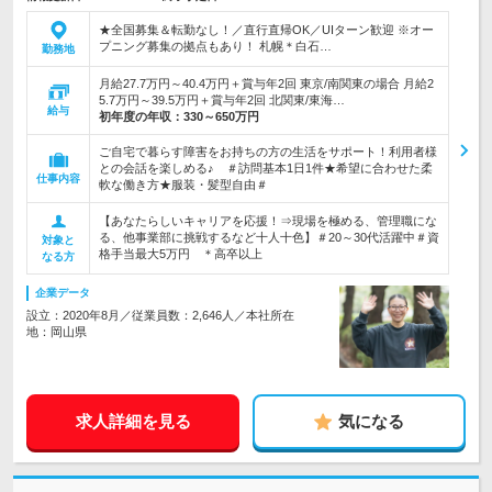
★全国募集＆転勤なし！／直行直帰OK／UIターン歓迎 ※オー
プニング募集の拠点もあり！ 札幌＊白石…
勤務地
月給27.7万円～40.4万円＋賞与年2回 東京/南関東の場合 月給2
5.7万円～39.5万円＋賞与年2回 北関東/東海…
給与
初年度の年収：
330～650万円
ご自宅で暮らす障害をお持ちの方の生活をサポート！利用者様
との会話を楽しめる♪ ＃訪問基本1日1件★希望に合わせた柔
仕事内容
軟な働き方★服装・髪型自由＃
【あなたらしいキャリアを応援！⇒現場を極める、管理職にな
る、他事業部に挑戦するなど十人十色】＃20～30代活躍中＃資
対象と
格手当最大5万円 ＊高卒以上
なる方
企業データ
設立：2020年8月／従業員数：2,646人／本社所在
地：岡山県
求人詳細を見る
気になる