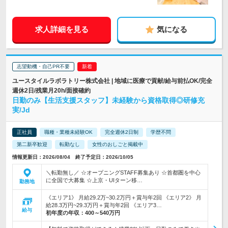
求人詳細を見る
気になる
志望動機・自己PR不要
ユースタイルラボラトリー株式会社 | 地域に医療で貢献/給与前払OK/完全
週休2日/残業月20h/面接確約
日勤のみ【生活支援スタッフ】未経験から資格取得◎研修充
実/Jd
正社員
職種・業種未経験OK
完全週休2日制
学歴不問
第二新卒歓迎
転勤なし
女性のおしごと掲載中
情報更新日：2026/08/04 終了予定日：2026/10/05
＼転勤無し／ ☆オープニングSTAFF募集あり ☆首都圏を中心
に全国で大募集 ☆上京・UIターン移…
勤務地
《エリア1》 月給29.2万~30.2万円＋賞与年2回 《エリア2》 月
給28.3万円~29.3万円＋賞与年2回 《エリア3…
給与
初年度の年収：
400～540万円