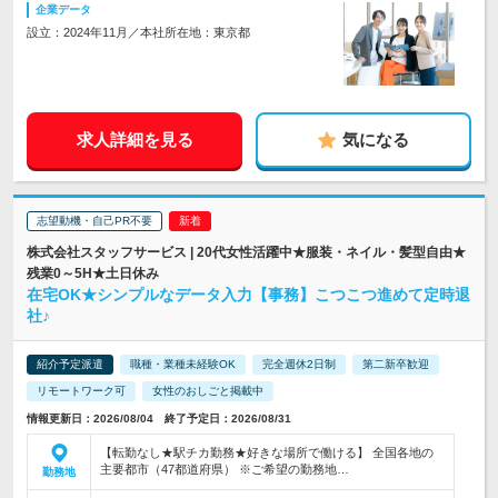
企業データ
設立：2024年11月／本社所在地：東京都
求人詳細を見る
気になる
志望動機・自己PR不要
株式会社スタッフサービス | 20代女性活躍中★服装・ネイル・髪型自由★
残業0～5H★土日休み
在宅OK★シンプルなデータ入力【事務】こつこつ進めて定時退
社♪
紹介予定派遣
職種・業種未経験OK
完全週休2日制
第二新卒歓迎
リモートワーク可
女性のおしごと掲載中
情報更新日：2026/08/04 終了予定日：2026/08/31
【転勤なし★駅チカ勤務★好きな場所で働ける】 全国各地の
主要都市（47都道府県） ※ご希望の勤務地…
勤務地