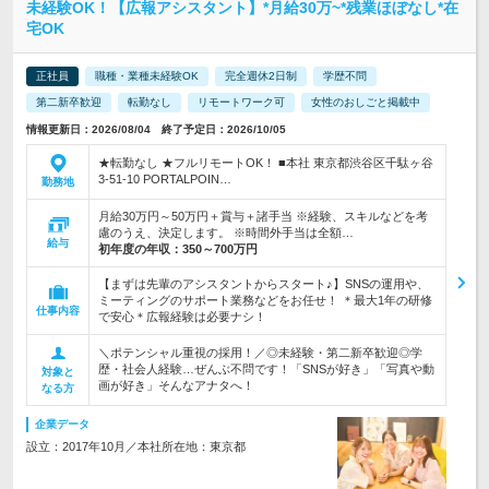
未経験OK！【広報アシスタント】*月給30万~*残業ほぼなし*在
宅OK
正社員
職種・業種未経験OK
完全週休2日制
学歴不問
第二新卒歓迎
転勤なし
リモートワーク可
女性のおしごと掲載中
情報更新日：2026/08/04 終了予定日：2026/10/05
★転勤なし ★フルリモートOK！ ■本社 東京都渋谷区千駄ヶ谷
3-51-10 PORTALPOIN…
勤務地
月給30万円～50万円＋賞与＋諸手当 ※経験、スキルなどを考
慮のうえ、決定します。 ※時間外手当は全額…
給与
初年度の年収：
350～700万円
【まずは先輩のアシスタントからスタート♪】SNSの運用や、
ミーティングのサポート業務などをお任せ！ ＊最大1年の研修
仕事内容
で安心＊広報経験は必要ナシ！
＼ポテンシャル重視の採用！／◎未経験・第二新卒歓迎◎学
歴・社会人経験…ぜんぶ不問です！「SNSが好き」「写真や動
対象と
画が好き」そんなアナタへ！
なる方
企業データ
設立：2017年10月／本社所在地：東京都