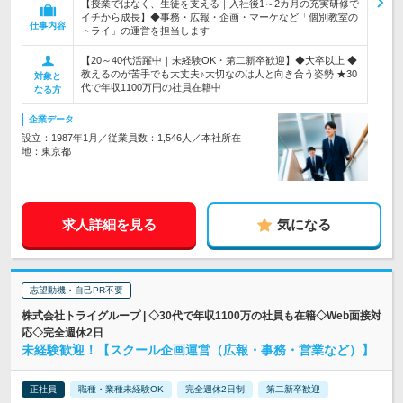
【授業ではなく、生徒を支える｜入社後1～2カ月の充実研修で
イチから成長】◆事務・広報・企画・マーケなど「個別教室の
仕事内容
トライ」の運営を担当します
【20～40代活躍中｜未経験OK・第二新卒歓迎】◆大卒以上 ◆
教えるのが苦手でも大丈夫♪大切なのは人と向き合う姿勢 ★30
対象と
代で年収1100万円の社員在籍中
なる方
企業データ
設立：1987年1月／従業員数：1,546人／本社所在
地：東京都
求人詳細を見る
気になる
志望動機・自己PR不要
株式会社トライグループ | ◇30代で年収1100万の社員も在籍◇Web面接対
応◇完全週休2日
未経験歓迎！【スクール企画運営（広報・事務・営業など）】
正社員
職種・業種未経験OK
完全週休2日制
第二新卒歓迎