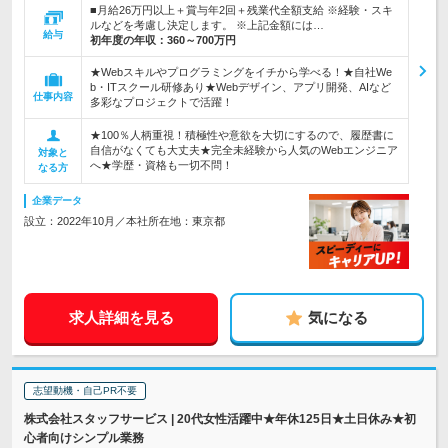
■月給26万円以上＋賞与年2回＋残業代全額支給 ※経験・スキ
ルなどを考慮し決定します。 ※上記金額には…
給与
初年度の年収：
360～700万円
★Webスキルやプログラミングをイチから学べる！★自社We
b・ITスクール研修あり★Webデザイン、アプリ開発、AIなど
仕事内容
多彩なプロジェクトで活躍！
★100％人柄重視！積極性や意欲を大切にするので、履歴書に
自信がなくても大丈夫★完全未経験から人気のWebエンジニア
対象と
へ★学歴・資格も一切不問！
なる方
企業データ
設立：2022年10月／本社所在地：東京都
求人詳細を見る
気になる
志望動機・自己PR不要
株式会社スタッフサービス | 20代女性活躍中★年休125日★土日休み★初
心者向けシンプル業務