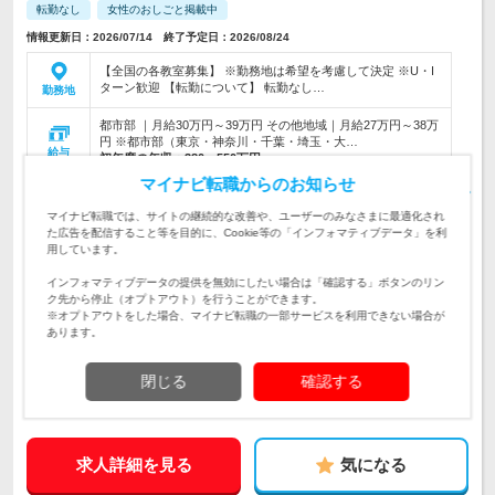
転勤なし
女性のおしごと掲載中
情報更新日：2026/07/14 終了予定日：2026/08/24
【全国の各教室募集】 ※勤務地は希望を考慮して決定 ※U・I
ターン歓迎 【転勤について】 転勤なし…
勤務地
都市部 ｜月給30万円～39万円 その他地域｜月給27万円～38万
円 ※都市部（東京・神奈川・千葉・埼玉・大…
給与
初年度の年収：
380～550万円
マイナビ転職からのお知らせ
【授業ではなく、生徒を支える｜授業の日程調整などの事務業
務からお任せ！】◆広報・事務・営業・マーケなど「個別教室
マイナビ転職では、サイトの継続的な改善や、ユーザーのみなさまに最適化され
仕事内容
のトライ」の運営を担当します
た広告を配信すること等を目的に、Cookie等の「インフォマティブデータ」を利
用しています。
【20～40代が活躍中｜未経験OK・第二新卒歓迎】◆大卒以上
◆営業、接客販売の経験 ◆教えるのが得意じゃなくても大丈
対象と
インフォマティブデータの提供を無効にしたい場合は「確認する」ボタンのリン
夫です！授業は担当しません♪
なる方
ク先から停止（オプトアウト）を行うことができます。
※オプトアウトをした場合、マイナビ転職の一部サービスを利用できない場合が
あります。
企業データ
設立：1987年1月／従業員数：1,546人／本社所在
地：東京都
閉じる
確認する
求人詳細を見る
気になる