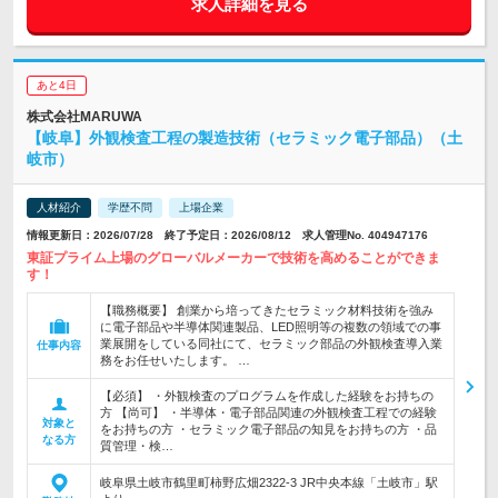
求人詳細を見る
あと4日
株式会社MARUWA
【岐阜】外観検査工程の製造技術（セラミック電子部品）（土
岐市）
人材紹介
学歴不問
上場企業
情報更新日：2026/07/28 終了予定日：2026/08/12 求人管理No. 404947176
東証プライム上場のグローバルメーカーで技術を高めることができま
す！
【職務概要】 創業から培ってきたセラミック材料技術を強み
に電子部品や半導体関連製品、LED照明等の複数の領域での事
業展開をしている同社にて、セラミック部品の外観検査導入業
仕事内容
務をお任せいたします。 …
【必須】 ・外観検査のプログラムを作成した経験をお持ちの
方 【尚可】 ・半導体・電子部品関連の外観検査工程での経験
対象と
をお持ちの方 ・セラミック電子部品の知見をお持ちの方 ・品
なる方
質管理・検…
岐阜県土岐市鶴里町柿野広畑2322-3 JR中央本線「土岐市」駅