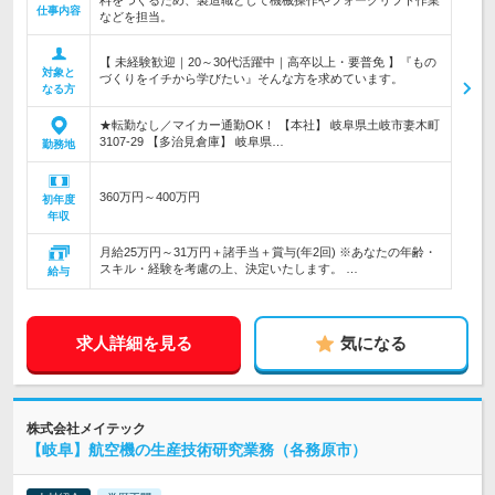
料をつくるため、製造職として機械操作やフォークリフト作業
仕事内容
などを担当。
【 未経験歓迎｜20～30代活躍中｜高卒以上・要普免 】『もの
対象と
づくりをイチから学びたい』そんな方を求めています。
なる方
★転勤なし／マイカー通勤OK！ 【本社】 岐阜県土岐市妻木町
3107-29 【多治見倉庫】 岐阜県…
勤務地
360万円～400万円
初年度
年収
月給25万円～31万円＋諸手当＋賞与(年2回) ※あなたの年齢・
スキル・経験を考慮の上、決定いたします。 …
給与
求人詳細を見る
気になる
株式会社メイテック
【岐阜】航空機の生産技術研究業務（各務原市）