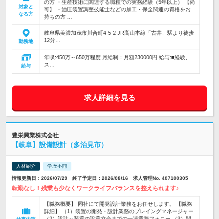
の方 ・生産技術に関連する職種での実務経験（5年以上） 【尚
対象と
可】 ・油圧装置調整技能士などの加工・保全関連の資格をお
なる方
持ちの方 …
岐阜県美濃加茂市川合町4-5-2 JR高山本線「古井」駅より徒歩
12分…
勤務地
年収:450万～650万程度 月給制：月額230000円 給与:■経験、
ス…
給与
求人詳細を見る
豊栄興業株式会社
【岐阜】設備設計（多治見市）
人材紹介
学歴不問
情報更新日：2026/07/29 終了予定日：2026/08/16 求人管理No. 407100305
転勤なし！残業も少なくワークライフバランスを整えられます♪
【職務概要】 同社にて開発設計業務をお任せします。 【職務
詳細】 （1）装置の開発・設計業務のプレイングマネージャー
（2）設計～装置の設置立会までの一連業務フォロー （3）開