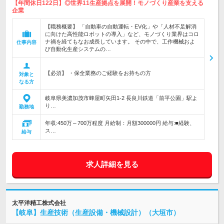
【年間休日122日】◎世界11生産拠点を展開！モノづくり産業を支える
企業
【職務概要】 「自動車の自動運転・EV化」や「人材不足解消
に向けた高性能ロボットの導入」など、モノづくり業界はコロ
ナ禍を経てもなお成長しています。 その中で、工作機械およ
仕事内容
び自動化生産システムの…
【必須】 ・保全業務のご経験をお持ちの方
対象と
なる方
岐阜県美濃加茂市蜂屋町矢田1-2 長良川鉄道「前平公園」駅よ
り…
勤務地
年収:450万～700万程度 月給制：月額300000円 給与:■経験、
ス…
給与
求人詳細を見る
太平洋精工株式会社
【岐阜】生産技術（生産設備・機械設計）（大垣市）