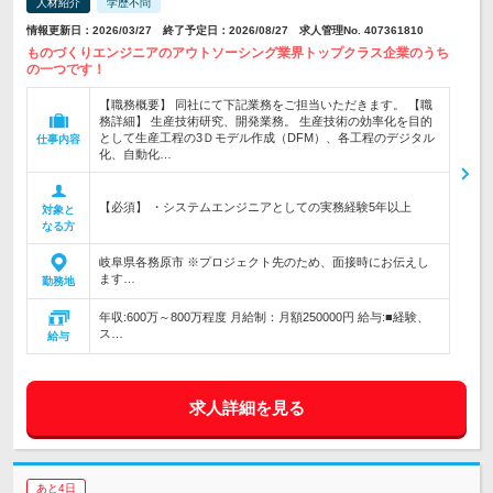
人材紹介
学歴不問
情報更新日：2026/03/27 終了予定日：2026/08/27 求人管理No. 407361810
ものづくりエンジニアのアウトソーシング業界トップクラス企業のうち
の一つです！
【職務概要】 同社にて下記業務をご担当いただきます。 【職
務詳細】 生産技術研究、開発業務。 生産技術の効率化を目的
として生産工程の3Ｄモデル作成（DFM）、各工程のデジタル
仕事内容
化、自動化…
【必須】 ・システムエンジニアとしての実務経験5年以上
対象と
なる方
岐阜県各務原市 ※プロジェクト先のため、面接時にお伝えし
ます…
勤務地
年収:600万～800万程度 月給制：月額250000円 給与:■経験、
ス…
給与
求人詳細を見る
あと4日