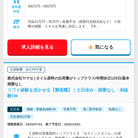
300万円～500万円
初年度
年収
月給21万円～35万円＋各種手当（残業代全額支給など） ※前
職や経験、スキルを考慮し決定します。 【年…
給与
求人詳細を見る
気になる
志望動機・自己PR不要
株式会社ヤマセ | タイル原料の出荷量がトップクラス/年間休日120日/基本
残業なし
リフト経験を活かせる【製造職】｜土日休み・残業なし・未経
験OK
正社員
職種・業種未経験OK
学歴不問
第二新卒歓迎
転勤なし
完全週休2日制
情報更新日：2026/07/31 終了予定日：2026/10/01
【 原料出荷量国内トップクラス 】『セラミックタイル』の原