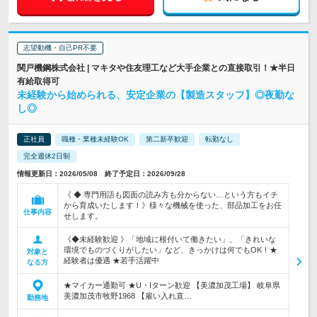
志望動機・自己PR不要
関戸機鋼株式会社 | マキタや住友理工など大手企業との直接取引！★半日
有給取得可
未経験から始められる、安定企業の【製造スタッフ】◎夜勤な
し◎
正社員
職種・業種未経験OK
第二新卒歓迎
転勤なし
完全週休2日制
情報更新日：2026/05/08 終了予定日：2026/09/28
《 ◆ 専門用語も図面の読み方も分からない…という方もイチ
から育成いたします！》様々な機械を使った、部品加工をお任
仕事内容
せします。
《◆未経験歓迎 》「地域に根付いて働きたい」、「きれいな
環境でものづくりがしたい」など、きっかけは何でもOK！★
対象と
経験者は優遇 ★若手活躍中
なる方
★マイカー通勤可 ★U・Iターン歓迎 【美濃加茂工場】 岐阜県
美濃加茂市牧野1968 【雇い入れ直…
勤務地