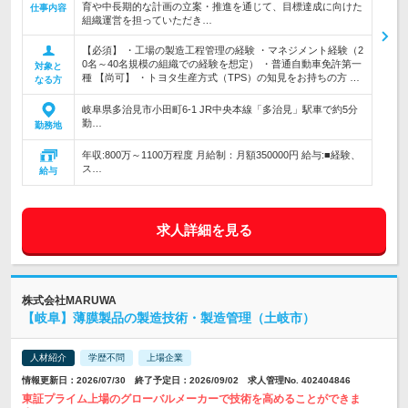
育や中長期的な計画の立案・推進を通じて、目標達成に向けた
仕事内容
組織運営を担っていただき…
【必須】 ・工場の製造工程管理の経験 ・マネジメント経験（2
0名～40名規模の組織での経験を想定） ・普通自動車免許第一
対象と
種 【尚可】 ・トヨタ生産方式（TPS）の知見をお持ちの方 …
なる方
岐阜県多治見市小田町6-1 JR中央本線「多治見」駅車で約5分
勤…
勤務地
年収:800万～1100万程度 月給制：月額350000円 給与:■経験、
ス…
給与
求人詳細を見る
株式会社MARUWA
【岐阜】薄膜製品の製造技術・製造管理（土岐市）
人材紹介
学歴不問
上場企業
情報更新日：2026/07/30 終了予定日：2026/09/02 求人管理No. 402404846
東証プライム上場のグローバルメーカーで技術を高めることができま