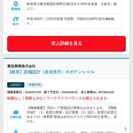
岐阜県土岐市鶴里町柿野広畑2322-3 JR中央本線「土岐市」駅
より…
勤務地
年収:650万～1150万程度 月給制：月額341000円 給与:■経験、
ス…
給与
求人詳細を見る
豊栄興業株式会社
【岐阜】設備設計（多治見市）※ポテンシャル
人材紹介
学歴不問
情報更新日：2026/07/29 終了予定日：2026/08/16 求人管理No. 407082326
転勤なし！残業も少なくワークライフバランスを整えられます♪
【職務概要】 同社にて開発設計業務をお任せします。 【職務
詳細】 （1）装置の開発・設計業務 （2）設計～装置の設置立
会までの一連業務 普段は自分のデスクで3DCADを使用し、設
仕事内容
計を…