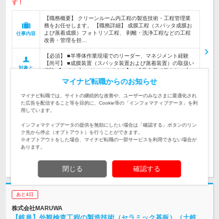
す！
【職務概要】 クリーンルーム内工程の製造技術・工程管理業
務をお任せします。 【職務詳細】 成膜工程（スパッタ成膜お
よび蒸着成膜）フォトリソ工程、 剥離・洗浄工程などの工程
仕事内容
改善・管理を担…
【必須】 ■半導体作業現場でのリーダー、マネジメント経験
【尚可】 ■成膜装置（スパッタ装置および蒸着装置）の取扱い
対象と
経験 【こんな方にオススメです！】 ■成長企業で働きたい方
なる方
…
マイナビ転職からのお知らせ
【東海】岐阜県 土岐市 JR中央本線「土岐市」駅より車で約15
マイナビ転職では、サイトの継続的な改善や、ユーザーのみなさまに最適化され
分
勤務地
た広告を配信すること等を目的に、Cookie等の「インフォマティブデータ」を利
用しています。
年収:600万～850万程度 月給制：月額370600円 給与:■経験、
インフォマティブデータの提供を無効にしたい場合は「確認する」ボタンのリン
ス…
給与
ク先から停止（オプトアウト）を行うことができます。
※オプトアウトをした場合、マイナビ転職の一部サービスを利用できない場合が
あります。
求人詳細を見る
閉じる
確認する
あと4日
株式会社MARUWA
【岐阜】外観検査工程の製造技術（セラミック基板）（土岐