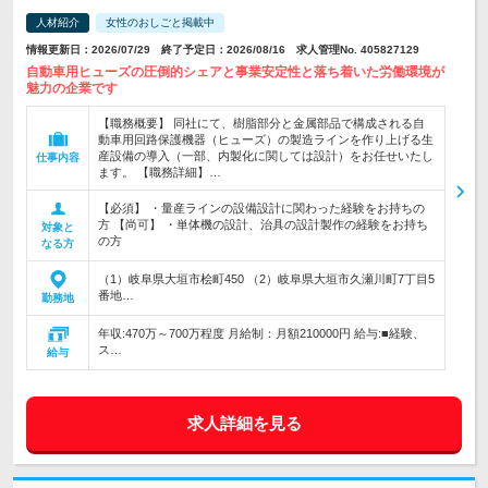
人材紹介
女性のおしごと掲載中
情報更新日：2026/07/29 終了予定日：2026/08/16 求人管理No. 405827129
自動車用ヒューズの圧倒的シェアと事業安定性と落ち着いた労働環境が
魅力の企業です
【職務概要】 同社にて、樹脂部分と金属部品で構成される自
動車用回路保護機器（ヒューズ）の製造ラインを作り上げる生
産設備の導入（一部、内製化に関しては設計）をお任せいたし
仕事内容
ます。 【職務詳細】…
【必須】 ・量産ラインの設備設計に関わった経験をお持ちの
方 【尚可】 ・単体機の設計、治具の設計製作の経験をお持ち
対象と
の方
なる方
（1）岐阜県大垣市桧町450 （2）岐阜県大垣市久瀬川町7丁目5
番地…
勤務地
年収:470万～700万程度 月給制：月額210000円 給与:■経験、
ス…
給与
求人詳細を見る