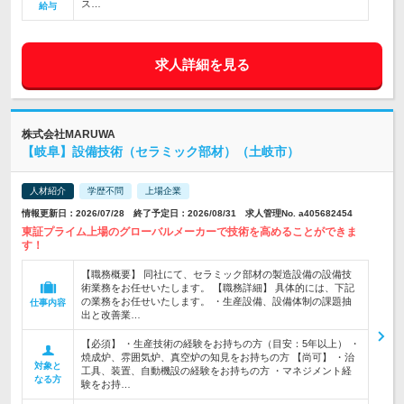
ス…
給与
求人詳細を見る
株式会社MARUWA
【岐阜】設備技術（セラミック部材）（土岐市）
人材紹介
学歴不問
上場企業
情報更新日：2026/07/28 終了予定日：2026/08/31 求人管理No. a405682454
東証プライム上場のグローバルメーカーで技術を高めることができま
す！
【職務概要】 同社にて、セラミック部材の製造設備の設備技
術業務をお任せいたします。 【職務詳細】 具体的には、下記
の業務をお任せいたします。 ・生産設備、設備体制の課題抽
仕事内容
出と改善業…
【必須】 ・生産技術の経験をお持ちの方（目安：5年以上） ・
焼成炉、雰囲気炉、真空炉の知見をお持ちの方 【尚可】 ・治
対象と
工具、装置、自動機設の経験をお持ちの方 ・マネジメント経
なる方
験をお持…