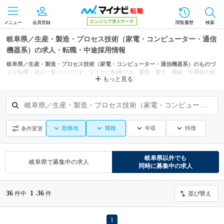
メニュー
会員登録
閲覧履歴
検索
岐阜県／生産・製造・プロセス技術（家電・コンピューター・通信
機器系）の求人・転職・中途採用情報
岐阜県／生産・製造・プロセス技術（家電・コンピューター・通信機器系）のものづ
くり転職・求人一覧ページです。マイナビ転職では、電気・電子・機械・半導体の転
もっと見る
職・求人情報を岐阜市、大垣市などの条件からも探せます。
岐阜県／生産・製造・プロセス技術（家電・コンピューター・通信機器系）
勤務地
職種
年収
特徴
条件変更
岐阜県
以外でも
岐阜県
で募集中の求人
同時に募集中の求人
36
1
36
件中
-
件
並び替え
1