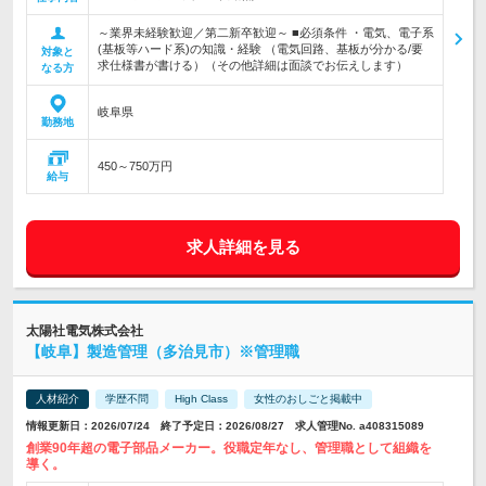
～業界未経験歓迎／第二新卒歓迎～ ■必須条件 ・電気、電子系
(基板等ハード系)の知識・経験 （電気回路、基板が分かる/要
対象と
求仕様書が書ける）（その他詳細は面談でお伝えします）
なる方
岐阜県
勤務地
450～750万円
給与
求人詳細を見る
太陽社電気株式会社
【岐阜】製造管理（多治見市）※管理職
人材紹介
学歴不問
High Class
女性のおしごと掲載中
情報更新日：2026/07/24 終了予定日：2026/08/27 求人管理No. a408315089
創業90年超の電子部品メーカー。役職定年なし、管理職として組織を
導く。