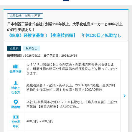
志望動機・自己PR不要
日本利器工業株式会社 | 創業150年以上。大手化粧品メーカーと80年以上
の取引実績あり！
《岐阜》経験者募集！【生産技術職】 年休120日／転勤なし
正社員
転勤なし
情報更新日：2026/05/12 終了予定日：2026/10/29
カミソリ刃製造における新技術・新製法の開発をお任せしま
す。研磨技術の研究や生産設備の精度改良などを担っていただ
仕事内容
きます。
経験者急募！＜必須＞高卒以上、2DCAD操作経験、金属の材
対象と
料物性や加工技術に関する知識＜歓迎＞3DCAD経験
なる方
本社 岐阜県関市小瀬1217-1 ※転勤なし 【雇入れ直後】上記の
事業所 【変更の範囲】会社の定め…
勤務地
400万円～700万円
初年度
年収