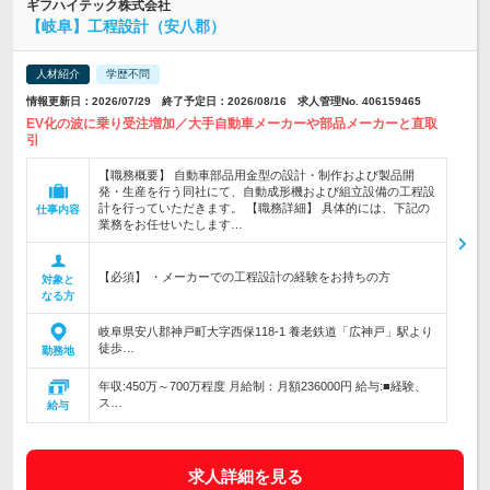
ギフハイテック株式会社
【岐阜】工程設計（安八郡）
人材紹介
学歴不問
情報更新日：2026/07/29 終了予定日：2026/08/16 求人管理No. 406159465
EV化の波に乗り受注増加／大手自動車メーカーや部品メーカーと直取
引
【職務概要】 自動車部品用金型の設計・制作および製品開
発・生産を行う同社にて、自動成形機および組立設備の工程設
計を行っていただきます。 【職務詳細】 具体的には、下記の
仕事内容
業務をお任せいたします…
【必須】 ・メーカーでの工程設計の経験をお持ちの方
対象と
なる方
岐阜県安八郡神戸町大字西保118-1 養老鉄道「広神戸」駅より
徒歩…
勤務地
年収:450万～700万程度 月給制：月額236000円 給与:■経験、
ス…
給与
求人詳細を見る