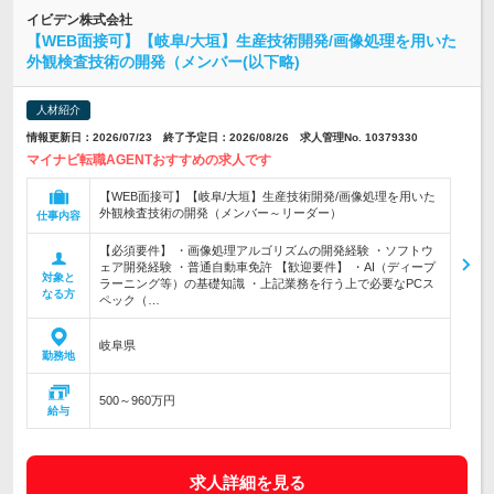
イビデン株式会社
【WEB面接可】【岐阜/大垣】生産技術開発/画像処理を用いた
外観検査技術の開発（メンバー(以下略)
人材紹介
情報更新日：2026/07/23 終了予定日：2026/08/26 求人管理No. 10379330
マイナビ転職AGENTおすすめの求人です
【WEB面接可】【岐阜/大垣】生産技術開発/画像処理を用いた
外観検査技術の開発（メンバー～リーダー）
仕事内容
【必須要件】 ・画像処理アルゴリズムの開発経験 ・ソフトウ
ェア開発経験 ・普通自動車免許 【歓迎要件】 ・AI（ディープ
対象と
ラーニング等）の基礎知識 ・上記業務を行う上で必要なPCス
なる方
ペック（…
岐阜県
勤務地
500～960万円
給与
求人詳細を見る