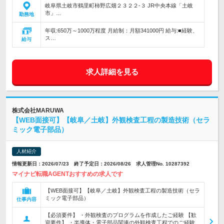
岐阜県土岐市鶴里町柿野広畑２３２２-３ JR中央本線「土岐
市」…
勤務地
年収:650万～1000万程度 月給制：月額341000円 給与:■経験、
ス…
給与
求人詳細を見る
株式会社MARUWA
【WEB面接可】【岐阜／土岐】外観検査工程の製造技術（セラ
ミック電子部品）
人材紹介
情報更新日：2026/07/23 終了予定日：2026/08/26 求人管理No. 10287392
マイナビ転職AGENTおすすめの求人です
【WEB面接可】【岐阜／土岐】外観検査工程の製造技術（セラ
ミック電子部品）
仕事内容
【必須要件】 ・外観検査のプログラムを作成したご経験 【歓
迎要件】 ・半導体・電子部品関連の外観検査工程でのご経験