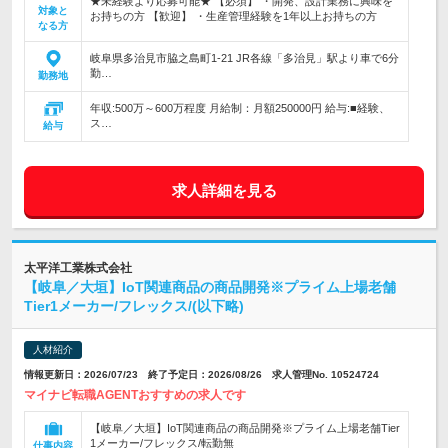
★未経験より応募可能★ 【必須】 ・開発、設計業務に興味を
対象と
お持ちの方 【歓迎】 ・生産管理経験を1年以上お持ちの方
なる方
岐阜県多治見市脇之島町1-21 JR各線「多治見」駅より車で6分
勤…
勤務地
年収:500万～600万程度 月給制：月額250000円 給与:■経験、
ス…
給与
求人詳細を見る
太平洋工業株式会社
【岐阜／大垣】IoT関連商品の商品開発※プライム上場老舗
Tier1メーカー/フレックス/(以下略)
人材紹介
情報更新日：2026/07/23 終了予定日：2026/08/26 求人管理No. 10524724
マイナビ転職AGENTおすすめの求人です
【岐阜／大垣】IoT関連商品の商品開発※プライム上場老舗Tier
1メーカー/フレックス/転勤無
仕事内容