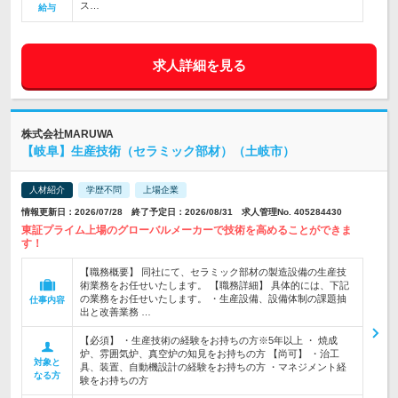
ス…
給与
求人詳細を見る
株式会社MARUWA
【岐阜】生産技術（セラミック部材）（土岐市）
人材紹介
学歴不問
上場企業
情報更新日：2026/07/28 終了予定日：2026/08/31 求人管理No. 405284430
東証プライム上場のグローバルメーカーで技術を高めることができま
す！
【職務概要】 同社にて、セラミック部材の製造設備の生産技
術業務をお任せいたします。 【職務詳細】 具体的には、下記
の業務をお任せいたします。 ・生産設備、設備体制の課題抽
仕事内容
出と改善業務 …
【必須】 ・生産技術の経験をお持ちの方※5年以上 ・ 焼成
炉、雰囲気炉、真空炉の知見をお持ちの方 【尚可】 ・治工
対象と
具、装置、自動機設計の経験をお持ちの方 ・マネジメント経
なる方
験をお持ちの方