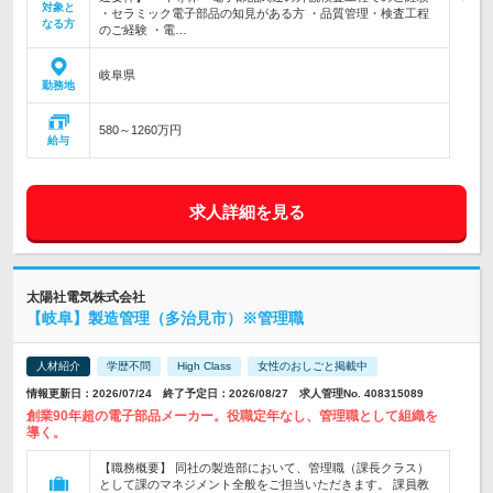
対象と
・セラミック電子部品の知見がある方 ・品質管理・検査工程
なる方
のご経験 ・電…
岐阜県
勤務地
580～1260万円
給与
求人詳細を見る
太陽社電気株式会社
【岐阜】製造管理（多治見市）※管理職
人材紹介
学歴不問
High Class
女性のおしごと掲載中
情報更新日：2026/07/24 終了予定日：2026/08/27 求人管理No. 408315089
創業90年超の電子部品メーカー。役職定年なし、管理職として組織を
導く。
【職務概要】 同社の製造部において、管理職（課長クラス）
として課のマネジメント全般をご担当いただきます。 課員教