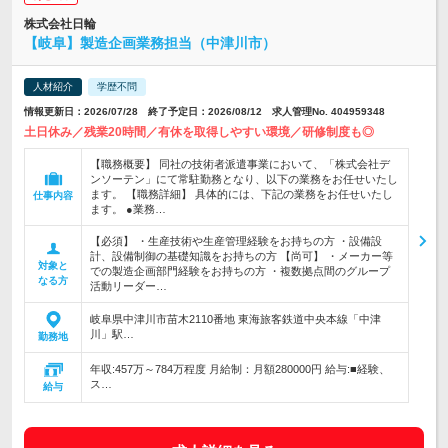
株式会社日輪
【岐阜】製造企画業務担当（中津川市）
人材紹介
学歴不問
情報更新日：2026/07/28 終了予定日：2026/08/12 求人管理No. 404959348
土日休み／残業20時間／有休を取得しやすい環境／研修制度も◎
【職務概要】 同社の技術者派遣事業において、「株式会社デ
ンソーテン」にて常駐勤務となり、以下の業務をお任せいたし
ます。 【職務詳細】 具体的には、下記の業務をお任せいたし
仕事内容
ます。 ●業務…
【必須】 ・生産技術や生産管理経験をお持ちの方 ・設備設
計、設備制御の基礎知識をお持ちの方 【尚可】 ・メーカー等
対象と
での製造企画部門経験をお持ちの方 ・複数拠点間のグループ
なる方
活動リーダー…
岐阜県中津川市苗木2110番地 東海旅客鉄道中央本線「中津
川」駅…
勤務地
年収:457万～784万程度 月給制：月額280000円 給与:■経験、
ス…
給与