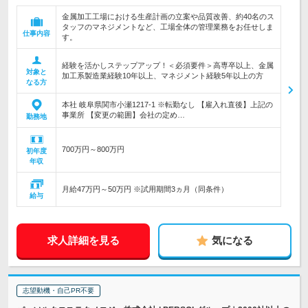
金属加工工場における生産計画の立案や品質改善、約40名のス
タッフのマネジメントなど、工場全体の管理業務をお任せしま
仕事内容
す。
経験を活かしステップアップ！＜必須要件＞高専卒以上、金属
対象と
加工系製造業経験10年以上、マネジメント経験5年以上の方
なる方
本社 岐阜県関市小瀬1217-1 ※転勤なし 【雇入れ直後】上記の
事業所 【変更の範囲】会社の定め…
勤務地
700万円～800万円
初年度
年収
月給47万円～50万円 ※試用期間3ヵ月（同条件）
給与
求人詳細を見る
気になる
志望動機・自己PR不要