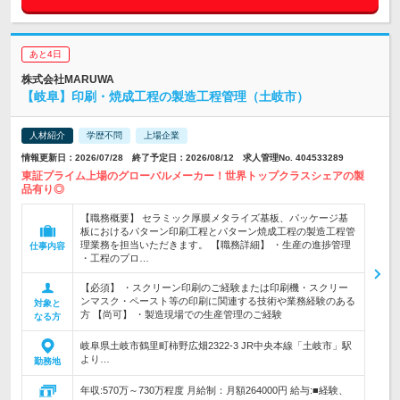
あと4日
株式会社MARUWA
【岐阜】印刷・焼成工程の製造工程管理（土岐市）
人材紹介
学歴不問
上場企業
情報更新日：2026/07/28 終了予定日：2026/08/12 求人管理No. 404533289
東証プライム上場のグローバルメーカー！世界トップクラスシェアの製
品有り◎
【職務概要】 セラミック厚膜メタライズ基板、パッケージ基
板におけるパターン印刷工程とパターン焼成工程の製造工程管
理業務を担当いただきます。 【職務詳細】 ・生産の進捗管理
仕事内容
・工程のプロ…
【必須】 ・スクリーン印刷のご経験または印刷機・スクリー
ンマスク・ペースト等の印刷に関連する技術や業務経験のある
対象と
方 【尚可】 ・製造現場での生産管理のご経験
なる方
岐阜県土岐市鶴里町柿野広畑2322-3 JR中央本線「土岐市」駅
より…
勤務地
年収:570万～730万程度 月給制：月額264000円 給与:■経験、