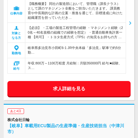
【職務概要】 同社の製造部において、管理職（課長クラス）
として課のマネジメント全般をご担当いただきます。 課員教
育や中長期的な計画の立案・推進を通じて、目標達成に向けた
仕事内容
組織運営を担っていただき…
【必須】 ・工場の製造工程管理の経験 ・マネジメント経験（2
0名～40名規模の組織での経験を想定） ・普通自動車免許第一
対象と
種 【尚可】 ・トヨタ生産方式（TPS）の知見をお持ちの方 …
なる方
岐阜県多治見市小田町6-1 JR中央本線「多治見」駅車で約5分
勤…
勤務地
年収:800万～1100万程度 月給制：月額350000円 給与:■経験、
ス…
給与
求人詳細を見る
あと4日
株式会社日輪
【岐阜】車載用ECU製品の生産準備・生産技術担当（中津川
市）