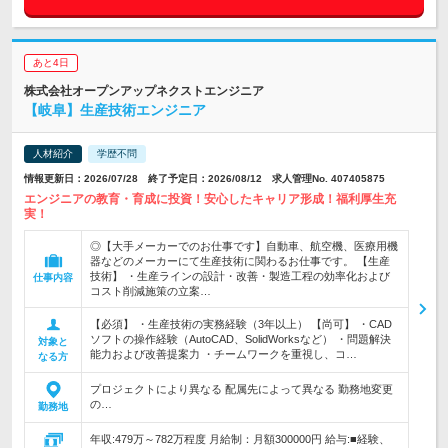
あと4日
株式会社オープンアップネクストエンジニア
【岐阜】生産技術エンジニア
人材紹介
学歴不問
情報更新日：2026/07/28 終了予定日：2026/08/12 求人管理No. 407405875
エンジニアの教育・育成に投資！安心したキャリア形成！福利厚生充
実！
◎【大手メーカーでのお仕事です】自動車、航空機、医療用機
器などのメーカーにて生産技術に関わるお仕事です。 【生産
技術】 ・生産ラインの設計・改善・製造工程の効率化および
仕事内容
コスト削減施策の立案…
【必須】 ・生産技術の実務経験（3年以上） 【尚可】 ・CAD
ソフトの操作経験（AutoCAD、SolidWorksなど） ・問題解決
対象と
能力および改善提案力 ・チームワークを重視し、コ…
なる方
プロジェクトにより異なる 配属先によって異なる 勤務地変更
の…
勤務地
年収:479万～782万程度 月給制：月額300000円 給与:■経験、