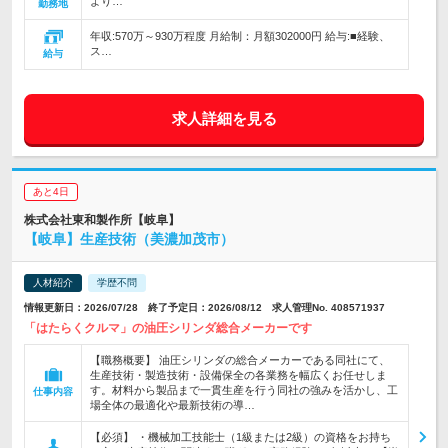
より…
勤務地
年収:570万～930万程度 月給制：月額302000円 給与:■経験、
ス…
給与
求人詳細を見る
あと4日
株式会社東和製作所【岐阜】
【岐阜】生産技術（美濃加茂市）
人材紹介
学歴不問
情報更新日：2026/07/28 終了予定日：2026/08/12 求人管理No. 408571937
「はたらくクルマ」の油圧シリンダ総合メーカーです
【職務概要】 油圧シリンダの総合メーカーである同社にて、
生産技術・製造技術・設備保全の各業務を幅広くお任せしま
す。材料から製品まで一貫生産を行う同社の強みを活かし、工
仕事内容
場全体の最適化や最新技術の導…
【必須】 ・機械加工技能士（1級または2級）の資格をお持ち