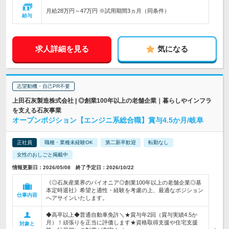
月給28万円～47万円 ※試用期間3ヵ月（同条件）
給与
求人詳細を見る
気になる
志望動機・自己PR不要
上田石灰製造株式会社 | ◎創業100年以上の老舗企業｜暮らしやインフラ
を支える石灰事業
オープンポジション【エンジニ系総合職】賞与4.5か月/岐阜
正社員
職種・業種未経験OK
第二新卒歓迎
転勤なし
女性のおしごと掲載中
情報更新日：2026/05/08 終了予定日：2026/10/22
《◎石灰産業界のパイオニア◎創業100年以上の老舗企業◎基
本定時退社》希望と適性・経験を考慮の上、最適なポジション
仕事内容
へアサインいたします。
◆高卒以上◆普通自動車免許＼★賞与年2回（賞与実績4.5か
月）！頑張りを正当に評価します★資格取得支援や住宅支援
対象と