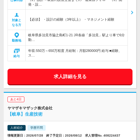
仕事内容
発・設…
【必須】 ・設計の経験（3年以上） ・マネジメント経験
対象と
なる方
岐阜県多治見市脇之島町1-21 JR各線「多治見」駅より車で6分
勤…
勤務地
年収:550万～650万程度 月給制：月額280000円 給与:■経験、
ス…
給与
求人詳細を見る
あと4日
ヤマザキマザック株式会社
【岐阜】生産技術
人材紹介
学歴不問
情報更新日：2026/07/28 終了予定日：2026/08/12 求人管理No. 408224437