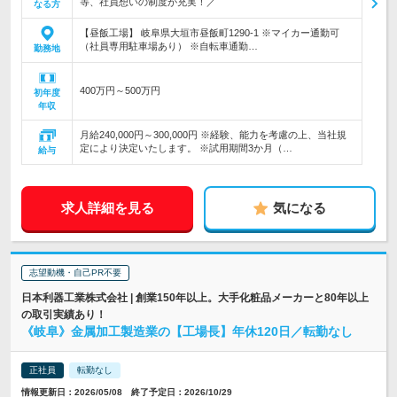
等、社員想いの制度が充実！／
なる方
【昼飯工場】 岐阜県大垣市昼飯町1290-1 ※マイカー通勤可
（社員専用駐車場あり） ※自転車通勤…
勤務地
400万円～500万円
初年度
年収
月給240,000円～300,000円 ※経験、能力を考慮の上、当社規
定により決定いたします。 ※試用期間3か月（…
給与
求人詳細を見る
気になる
志望動機・自己PR不要
日本利器工業株式会社 | 創業150年以上。大手化粧品メーカーと80年以上
の取引実績あり！
《岐阜》金属加工製造業の【工場長】年休120日／転勤なし
正社員
転勤なし
情報更新日：2026/05/08 終了予定日：2026/10/29