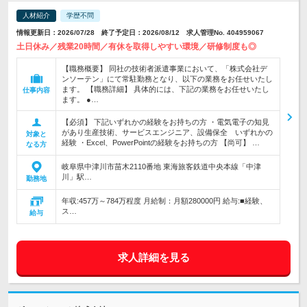
人材紹介
学歴不問
情報更新日：2026/07/28 終了予定日：2026/08/12 求人管理No. 404959067
土日休み／残業20時間／有休を取得しやすい環境／研修制度も◎
【職務概要】 同社の技術者派遣事業において、「株式会社デ
ンソーテン」にて常駐勤務となり、以下の業務をお任せいたし
ます。 【職務詳細】 具体的には、下記の業務をお任せいたし
仕事内容
ます。 ●…
【必須】 下記いずれかの経験をお持ちの方 ・電気電子の知見
があり生産技術、サービスエンジニア、設備保全 いずれかの
対象と
経験 ・Excel、PowerPointの経験をお持ちの方 【尚可】 …
なる方
岐阜県中津川市苗木2110番地 東海旅客鉄道中央本線「中津
川」駅…
勤務地
年収:457万～784万程度 月給制：月額280000円 給与:■経験、
ス…
給与
求人詳細を見る