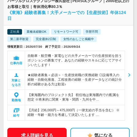
パーソルクロステクノロジー株式会社 | PERSOLグループ｜2000社以上の
お客様と取引｜有休消化率80.3％
《東海》経験者募集！大手メーカーでの【生産技術】年休124
日
正社員
業種未経験OK
リモートワーク可
学歴不問
第二新卒歓迎
完全週休2日制
女性のおしごと掲載中
情報更新日：2026/07/30 終了予定日：2026/09/24
自動車・航空機・家電などの大手メーカーでの生産技術を担う
ポジションの募集です。あなたの経験やスキルに応じてアサイ
仕事内容
ンいたします！
★経験者募集＜必須＞・生産技術職の実務経験 ◎設備導入の
経験・自動化推進、工程改善の経験・生産データなどの統計分
対象と
析の経験がある方は歓迎♪
なる方
【東海圏内のプロジェクト先】 初任地は東海圏内での配属を
想定 ※将来的に関東・東海・関西・九州を中…
勤務地
【月給】236,000円～475,000円（一律支給の手当を含む） ※
経験・年齢・能力を考慮して決定いたします …
給与
求人詳細を見る
気になる