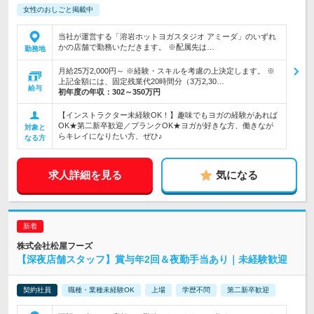
女性のおしごと掲載中
当社が運営する「溶岩ホットヨガスタジオ アミーダ」のいずれ
かの店舗で勤務いただきます。 ※配属先は…
勤務地
月給25万2,000円～ ※経験・スキルを考慮の上決定します。 ※
上記金額には、固定残業代20時間分（3万2,30…
給与
初年度の年収：
302～350万円
【インストラクター未経験OK！】趣味でもヨガの経験があれば
OK★第二新卒歓迎／ブランクOK★ヨガが好きな方、働きなが
対象と
らキレイになりたい方、ぜひ♪
なる方
求人詳細を見る
気になる
株式会社松屋フーズ
【深夜店舗スタッフ】賞与年2回＆夜勤手当あり｜未経験歓迎
契約社員
職種・業種未経験OK
上場
学歴不問
第二新卒歓迎