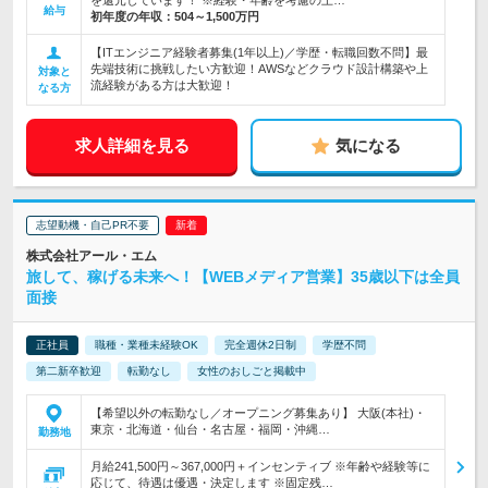
を還元しています！ ※経験・年齢を考慮の上…
給与
初年度の年収：
504～1,500万円
【ITエンジニア経験者募集(1年以上)／学歴・転職回数不問】最
先端技術に挑戦したい方歓迎！AWSなどクラウド設計構築や上
対象と
流経験がある方は大歓迎！
なる方
求人詳細を見る
気になる
志望動機・自己PR不要
株式会社アール・エム
旅して、稼げる未来へ！【WEBメディア営業】35歳以下は全員
面接
正社員
職種・業種未経験OK
完全週休2日制
学歴不問
第二新卒歓迎
転勤なし
女性のおしごと掲載中
【希望以外の転勤なし／オープニング募集あり】 大阪(本社)・
東京・北海道・仙台・名古屋・福岡・沖縄…
勤務地
月給241,500円～367,000円＋インセンティブ ※年齢や経験等に
応じて、待遇は優遇・決定します ※固定残…