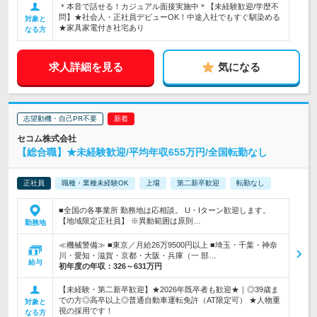
＊本音で話せる！カジュアル面接実施中＊【未経験歓迎/学歴不
問】★社会人・正社員デビューOK！中途入社でもすぐ馴染める
対象と
★家具家電付き社宅あり
なる方
求人詳細を見る
気になる
志望動機・自己PR不要
セコム株式会社
【総合職】★未経験歓迎/平均年収655万円/全国転勤なし
正社員
職種・業種未経験OK
上場
第二新卒歓迎
転勤なし
■全国の各事業所 勤務地は応相談。 U・Iターン歓迎します。
【地域限定正社員】 ※異動範囲は原則…
勤務地
≪機械警備≫ ■東京／月給26万9500円以上 ■埼玉・千葉・神奈
川・愛知・滋賀・京都・大阪・兵庫（一 部…
給与
初年度の年収：
326～631万円
【未経験・第二新卒歓迎】★2026年既卒者も歓迎★｜◎39歳ま
での方◎高卒以上◎普通自動車運転免許（AT限定可） ★人物重
対象と
視の採用です！
なる方