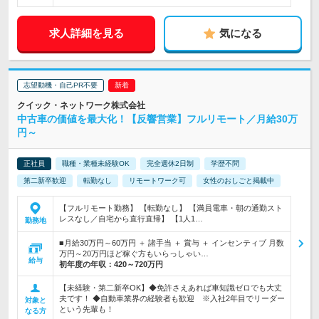
求人詳細を見る
気になる
志望動機・自己PR不要
クイック・ネットワーク株式会社
中古車の価値を最大化！【反響営業】フルリモート／月給30万
円～
正社員
職種・業種未経験OK
完全週休2日制
学歴不問
第二新卒歓迎
転勤なし
リモートワーク可
女性のおしごと掲載中
【フルリモート勤務】 【転勤なし】 【満員電車・朝の通勤スト
レスなし／自宅から直行直帰】 【1人1…
勤務地
■月給30万円～60万円 ＋ 諸手当 ＋ 賞与 ＋ インセンティブ 月数
万円～20万円ほど稼ぐ方もいらっしゃい…
給与
初年度の年収：
420～720万円
【未経験・第二新卒OK】◆免許さえあれば車知識ゼロでも大丈
夫です！ ◆自動車業界の経験者も歓迎 ※入社2年目でリーダー
対象と
という先輩も！
なる方