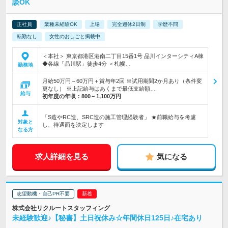
談OK
正社員
業種未経験OK
上場
完全週休2日制
学歴不問
転勤なし
女性のおしごと掲載中
＜本社＞ 東京都港区港南二丁目15番1号 品川インターシティA棟
◆各線「品川駅」徒歩4分 ＜札幌…
勤務地
月給50万円～60万円＋賞与年2回 ※試用期間2か月あり（条件変
更なし） ※上記給与はあくまで最低支給額…
給与
初年度の年収：
800～1,100万円
「S造やRC造、SRC造の施工管理経験者」 ★前職給与を考慮
対象と
し、待遇面を決定します
なる方
求人詳細を見る
気になる
志望動機・自己PR不要
株式会社リクルートスタッフィング
未経験歓迎♪【秘書】土日祝休み☆年間休日125日♪在宅あり