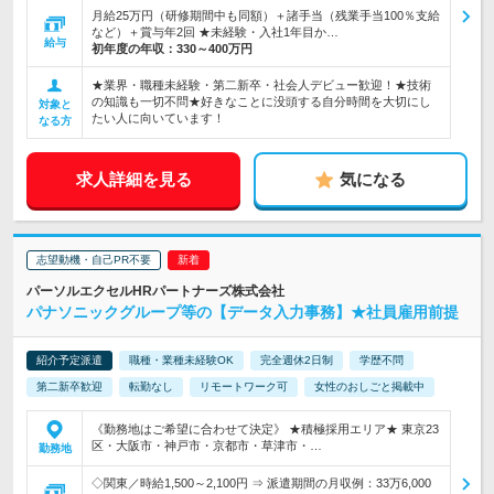
月給25万円（研修期間中も同額）＋諸手当（残業手当100％支給
など）＋賞与年2回 ★未経験・入社1年目か…
給与
初年度の年収：
330～400万円
★業界・職種未経験・第二新卒・社会人デビュー歓迎！★技術
の知識も一切不問★好きなことに没頭する自分時間を大切にし
対象と
たい人に向いています！
なる方
求人詳細を見る
気になる
志望動機・自己PR不要
パーソルエクセルHRパートナーズ株式会社
パナソニックグループ等の【データ入力事務】★社員雇用前提
紹介予定派遣
職種・業種未経験OK
完全週休2日制
学歴不問
第二新卒歓迎
転勤なし
リモートワーク可
女性のおしごと掲載中
《勤務地はご希望に合わせて決定》 ★積極採用エリア★ 東京23
区・大阪市・神戸市・京都市・草津市・…
勤務地
◇関東／時給1,500～2,100円 ⇒ 派遣期間の月収例：33万6,000