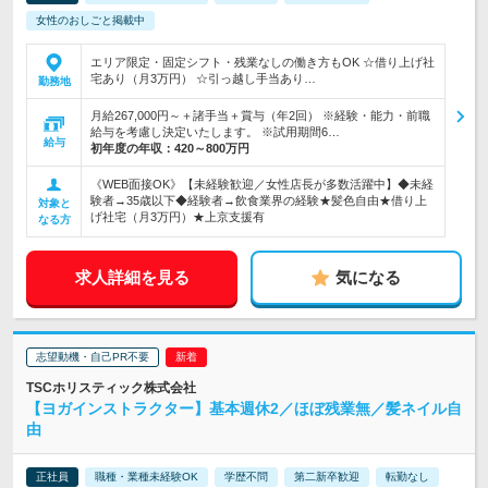
女性のおしごと掲載中
エリア限定・固定シフト・残業なしの働き方もOK ☆借り上げ社
宅あり（月3万円） ☆引っ越し手当あり…
勤務地
月給267,000円～＋諸手当＋賞与（年2回） ※経験・能力・前職
給与を考慮し決定いたします。 ※試用期間6…
給与
初年度の年収：
420～800万円
《WEB面接OK》【未経験歓迎／女性店長が多数活躍中】◆未経
験者→35歳以下◆経験者→飲食業界の経験★髪色自由★借り上
対象と
げ社宅（月3万円）★上京支援有
なる方
求人詳細を見る
気になる
志望動機・自己PR不要
TSCホリスティック株式会社
【ヨガインストラクター】基本週休2／ほぼ残業無／髪ネイル自
由
正社員
職種・業種未経験OK
学歴不問
第二新卒歓迎
転勤なし