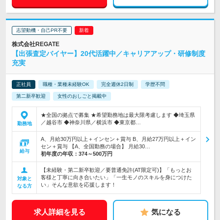
志望動機・自己PR不要
株式会社REGATE
【出張査定バイヤー】20代活躍中／キャリアアップ・研修制度
充実
正社員
職種・業種未経験OK
完全週休2日制
学歴不問
第二新卒歓迎
女性のおしごと掲載中
★全国の拠点で募集 ★希望勤務地は最大限考慮します ◆埼玉県
／越谷市 ◆神奈川県／横浜市 ◆東京都…
勤務地
A、月給30万円以上＋インセン＋賞与 B、月給27万円以上＋イン
セン＋賞与 【A、全国勤務の場合】 月給30…
給与
初年度の年収：
374～500万円
【未経験・第二新卒歓迎／要普通免許(AT限定可)】「もっとお
客様と丁寧に向き合いたい」「一生モノのスキルを身につけた
対象と
い」そんな意欲を応援します！
なる方
求人詳細を見る
気になる