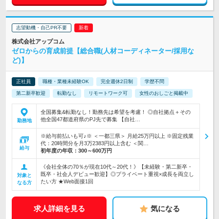
志望動機・自己PR不要
株式会社アップコム
ゼロからの育成前提【総合職(人材コーディネーター/採用な
ど)】
正社員
職種・業種未経験OK
完全週休2日制
学歴不問
第二新卒歓迎
転勤なし
リモートワーク可
女性のおしごと掲載中
全国募集&転勤なし！勤務先は希望を考慮！ ◎自社拠点＋その
他全国47都道府県のPJ先で募集 【自社…
勤務地
※給与前払いも可♪※ ＜一都三県＞ 月給25万円以上 ※固定残業
代：20時間分を月3万2383円以上含む ＜関…
給与
初年度の年収：
300～600万円
《会社全体の70％が現在10代～20代！》【未経験・第二新卒・
既卒・社会人デビュー歓迎】◎プライベート重視×成長を両立し
対象と
たい方 ★Web面接1回
なる方
求人詳細を見る
気になる