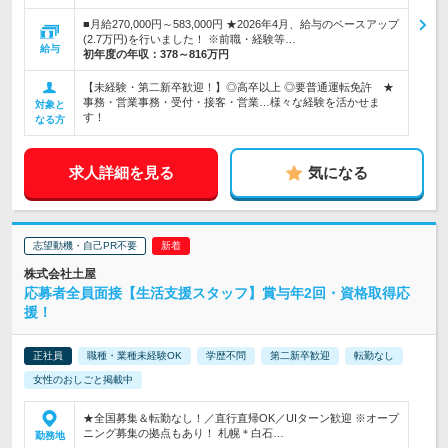
■月給270,000円～583,000円 ★2026年4月、給与のベースアップ
(2.7万円)を行いました！ ※前職・経験等…
給与
初年度の年収：
378～816万円
【未経験・第二新卒歓迎！】◎高卒以上 ◎要普通運転免許 ★
事務・営業事務・受付・接客・営業…様々な経験を活かせま
対象と
す！
なる方
求人詳細を見る
気になる
志望動機・自己PR不要
株式会社土屋
応募者全員面接【生活支援スタッフ】賞与年2回・資格取得応
援！
正社員
職種・業種未経験OK
学歴不問
第二新卒歓迎
転勤なし
女性のおしごと掲載中
★全国募集＆転勤なし！／直行直帰OK／UIターン歓迎 ※オープ
ニング募集の拠点もあり！ 札幌＊白石…
勤務地