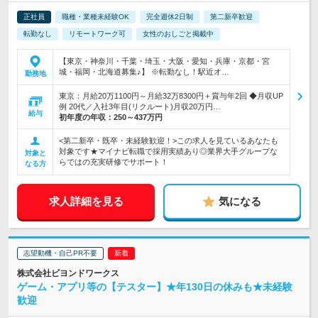
正社員
職種・業種未経験OK
完全週休2日制
第二新卒歓迎
転勤なし
リモートワーク可
女性のおしごと掲載中
【東京・神奈川・千葉・埼玉・大阪・愛知・兵庫・京都・宮
城・福岡・北海道募集♪】 ※転勤なし！駅近オ…
勤務地
東京：月給20万1100円～月給32万8300円＋賞与年2回 ◆月収UP
例 20代／入社3年目(リクルート)月収20万円…
給与
初年度の年収：
250～437万円
<第二新卒・既卒・未経験歓迎！>この求人を見ているあなたも
対象です★マイナビ転職で採用実績あり◎業界大手グループな
対象と
らではの充実研修でサポート！
なる方
求人詳細を見る
気になる
志望動機・自己PR不要
株式会社ビヨンドワークス
ゲーム・アプリ等の【テスター】★年130日の休みも★未経験
歓迎