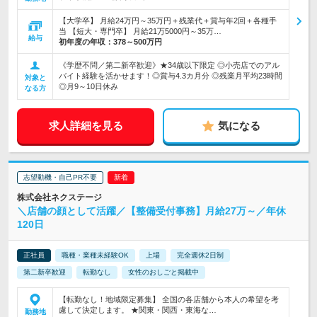
【大学卒】 月給24万円～35万円＋残業代＋賞与年2回＋各種手
当 【短大・専門卒】 月給21万5000円～35万…
給与
初年度の年収：
378～500万円
《学歴不問／第二新卒歓迎》★34歳以下限定 ◎小売店でのアル
バイト経験を活かせます！◎賞与4.3カ月分 ◎残業月平均23時間
対象と
◎月9～10日休み
なる方
求人詳細を見る
気になる
志望動機・自己PR不要
株式会社ネクステージ
＼店舗の顔として活躍／【整備受付事務】月給27万～／年休
120日
正社員
職種・業種未経験OK
上場
完全週休2日制
第二新卒歓迎
転勤なし
女性のおしごと掲載中
【転勤なし！地域限定募集】 全国の各店舗から本人の希望を考
慮して決定します。 ★関東・関西・東海な…
勤務地