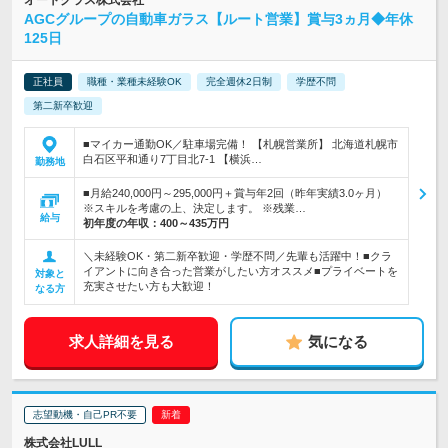
オートグラス株式会社
AGCグループの自動車ガラス【ルート営業】賞与3ヵ月◆年休
125日
正社員
職種・業種未経験OK
完全週休2日制
学歴不問
第二新卒歓迎
■マイカー通勤OK／駐車場完備！ 【札幌営業所】 北海道札幌市
白石区平和通り7丁目北7-1 【横浜…
勤務地
■月給240,000円～295,000円＋賞与年2回（昨年実績3.0ヶ月）
※スキルを考慮の上、決定します。 ※残業…
給与
初年度の年収：
400～435万円
＼未経験OK・第二新卒歓迎・学歴不問／先輩も活躍中！■クラ
イアントに向き合った営業がしたい方オススメ■プライベートを
対象と
充実させたい方も大歓迎！
なる方
求人詳細を見る
気になる
志望動機・自己PR不要
株式会社LULL