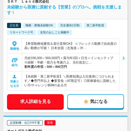
ＳＫＹ Ｌａｎｄ株式会社
未経験から医療に貢献する【営業】のプロへ。挑戦を支援しま
す！
正社員
職種・業種未経験OK
完全週休2日制
第二新卒歓迎
リモートワーク可
女性のおしごと掲載中
【希望勤務地重視＆直行直帰OK】 ☆フレックス勤務で自由度の
高い勤務が可能！ 日本全国（北海道～沖…
勤務地
月給338,000～569,000円＋賞与年2回＋日当＋インセンティブ
※経験・年齢・能力を考慮の上、当社規定に…
給与
初年度の年収：
500～800万円
【未経験・第二新卒歓迎】＼医療知識は入社後身につけられま
す／◆専門卒以上 ◆要普免（AT限定可）◎医療菱化に貢献した
対象と
い方/チャレンジ精神のある方
なる方
求人詳細を見る
気になる
志望動機・自己PR不要