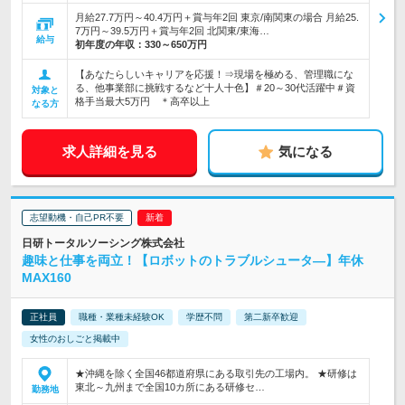
月給27.7万円～40.4万円＋賞与年2回 東京/南関東の場合 月給25.
7万円～39.5万円＋賞与年2回 北関東/東海…
給与
初年度の年収：
330～650万円
【あなたらしいキャリアを応援！⇒現場を極める、管理職にな
る、他事業部に挑戦するなど十人十色】＃20～30代活躍中＃資
対象と
格手当最大5万円 ＊高卒以上
なる方
求人詳細を見る
気になる
志望動機・自己PR不要
日研トータルソーシング株式会社
趣味と仕事を両立！【ロボットのトラブルシュータ―】年休
MAX160
正社員
職種・業種未経験OK
学歴不問
第二新卒歓迎
女性のおしごと掲載中
★沖縄を除く全国46都道府県にある取引先の工場内。 ★研修は
東北～九州まで全国10カ所にある研修セ…
勤務地