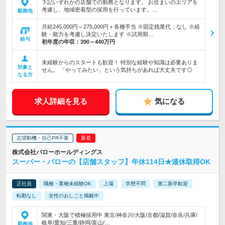
下記いずれかの店舗での勤務となります。 お住まいのエリアを
考慮し、地域密着型の採用を行っています。…
勤務地
月給245,000円～275,000円＋各種手当 ※固定残業代：なし ※経
験・能力を考慮し決定いたします ※試用期…
給与
初年度の年収：
390～440万円
未経験からのスタートも歓迎！ 特別な経験や知識は必要ありま
対象と
せん。 「やってみたい」という気持ちがあれば大丈夫です◎
なる方
求人詳細を見る
気になる
志望動機・自己PR不要
株式会社バローホールディングス
スーパー・バローの【店舗スタッフ】年休114日★連休取得OK
正社員
職種・業種未経験OK
上場
学歴不問
第二新卒歓迎
転勤なし
女性のおしごと掲載中
関東・大阪で積極採用中 東京/神奈川/大阪/京都/滋賀/奈良/兵庫/
岐阜/愛知/三重/静岡/富山/…
勤務地