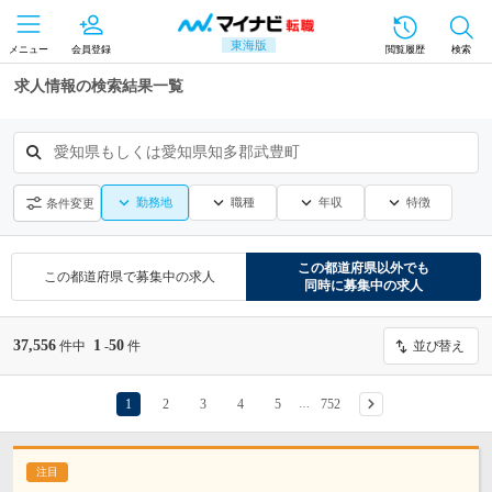
東海版
メニュー
会員登録
閲覧履歴
検索
求人情報の検索結果一覧
愛知県もしくは愛知県知多郡武豊町
勤務地
職種
年収
特徴
条件変更
この都道府県
以外でも
この都道府県
で募集中の求人
同時に募集中の求人
37,556
1
50
件中
-
件
並び替え
1
2
3
4
5
752
…