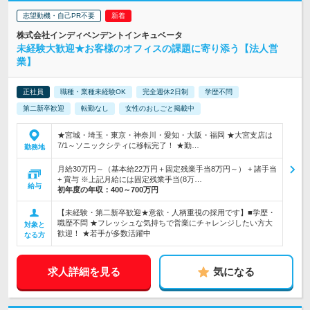
志望動機・自己PR不要
株式会社インディペンデントインキュベータ
未経験大歓迎★お客様のオフィスの課題に寄り添う【法人営
業】
正社員
職種・業種未経験OK
完全週休2日制
学歴不問
第二新卒歓迎
転勤なし
女性のおしごと掲載中
★宮城・埼玉・東京・神奈川・愛知・大阪・福岡 ★大宮支店は
7/1～ソニックシティに移転完了！ ★勤…
勤務地
月給30万円～（基本給22万円＋固定残業手当8万円～） + 諸手当
+ 賞与 ※上記月給には固定残業手当(8万…
給与
初年度の年収：
400～700万円
【未経験・第二新卒歓迎★意欲・人柄重視の採用です】■学歴・
職歴不問 ★フレッシュな気持ちで営業にチャレンジしたい方大
対象と
歓迎！ ★若手が多数活躍中
なる方
求人詳細を見る
気になる