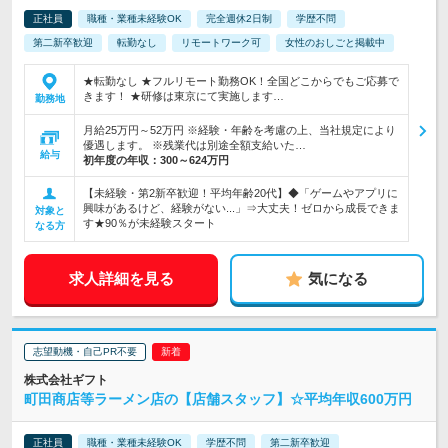
正社員
職種・業種未経験OK
完全週休2日制
学歴不問
第二新卒歓迎
転勤なし
リモートワーク可
女性のおしごと掲載中
★転勤なし ★フルリモート勤務OK！全国どこからでもご応募で
きます！ ★研修は東京にて実施します…
勤務地
月給25万円～52万円 ※経験・年齢を考慮の上、当社規定により
優遇します。 ※残業代は別途全額支給いた…
給与
初年度の年収：
300～624万円
【未経験・第2新卒歓迎！平均年齢20代】◆「ゲームやアプリに
興味があるけど、経験がない...」⇒大丈夫！ゼロから成長できま
対象と
す★90％が未経験スタート
なる方
求人詳細を見る
気になる
志望動機・自己PR不要
株式会社ギフト
町田商店等ラーメン店の【店舗スタッフ】☆平均年収600万円
正社員
職種・業種未経験OK
学歴不問
第二新卒歓迎