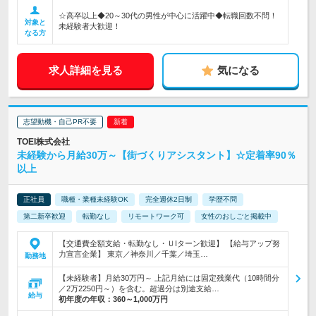
☆高卒以上◆20～30代の男性が中心に活躍中◆転職回数不問！
対象と
未経験者大歓迎！
なる方
求人詳細を見る
気になる
志望動機・自己PR不要
TOEI株式会社
未経験から月給30万～【街づくりアシスタント】☆定着率90％
以上
正社員
職種・業種未経験OK
完全週休2日制
学歴不問
第二新卒歓迎
転勤なし
リモートワーク可
女性のおしごと掲載中
【交通費全額支給・転勤なし・ＵIターン歓迎】 【給与アップ努
力宣言企業】 東京／神奈川／千葉／埼玉…
勤務地
【未経験者】月給30万円～ 上記月給には固定残業代（10時間分
／2万2250円～）を含む。超過分は別途支給…
給与
初年度の年収：
360～1,000万円