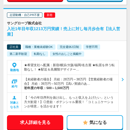
志望動機・自己PR不要
サングローブ株式会社
入社1年目年収1213万円実績！売上に対し毎月歩合有【法人営
業】
正社員
職種・業種未経験OK
完全週休2日制
学歴不問
第二新卒歓迎
転勤なし
女性のおしごと掲載中
★希望支社へ配属：新宿/横浜/大阪/福岡/名古屋 ★転居を伴う転
勤なし！ ★駅近＆高層階デザイナー…
勤務地
【未経験者の場合】 月給：28万円～38万円 【営業経験者の場
合】 月給：39万円～50万円 【高い実績のあ…
給与
初年度の年収：
500～1,500万円
【「今の年功序列を抜け出し、もっと収入を上げたい」という
方大歓迎！】◎意欲・ポテンシャル重視！「コミュニケーショ
対象と
ンが得意」を活かせます！
なる方
求人詳細を見る
気になる