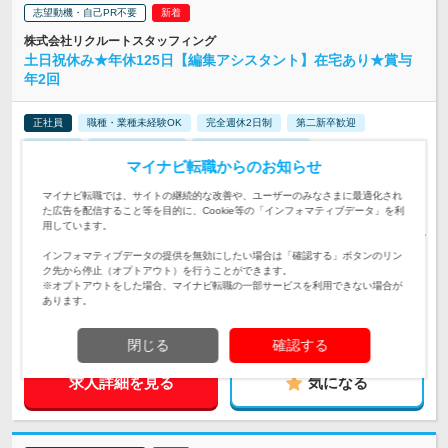
志望動機・自己PR不要
株式会社リクルートスタッフィング
土日祝休み★年休125日【編集アシスタント】在宅あり★賞与
年2回
正社員
職種・業種未経験OK
完全週休2日制
第二新卒歓迎
転勤なし
リモートワーク可
女性のおしごと掲載中
マイナビ転職からのお知らせ
【東京・神奈川・千葉・埼玉・大阪・愛知・兵庫・京都・宮
マイナビ転職では、サイトの継続的な改善や、ユーザーのみなさまに最適化され
城・福岡・北海道募集♪】 ※転勤なし！駅近オ…
勤務地
た広告を配信すること等を目的に、Cookie等の「インフォマティブデータ」を利
用しています。
東京：月給20万1100円～月給32万8300円＋賞与年2回 ◆月収UP
例 20代／入社3年目(リクルート)月収20万円…
インフォマティブデータの提供を無効にしたい場合は「確認する」ボタンのリン
給与
初年度の年収：
250～437万円
ク先から停止（オプトアウト）を行うことができます。
※オプトアウトをした場合、マイナビ転職の一部サービスを利用できない場合が
20代～30代前半活躍中♪産休・育休取得率&復職率100%「あり
あります。
がとう」がやりがいに繋がる方はピッタリのお仕事♪髪色・服
対象と
装・ネイルなどオシャレ自由★
なる方
閉じる
確認する
求人詳細を見る
気になる