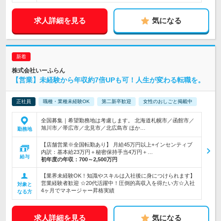
求人詳細を見る
気になる
株式会社いーふらん
【営業】未経験から年収約7倍UPも可！人生が変わる転職を。
正社員
職種・業種未経験OK
第二新卒歓迎
女性のおしごと掲載中
全国募集｜希望勤務地は考慮します。 北海道札幌市／函館市／
旭川市／帯広市／北見市／北広島市 ほか…
勤務地
【店舗営業※全国転勤あり】 月給45万円以上+インセンティブ
内訳：基本給23万円＋秘密保持手当4万円＋…
給与
初年度の年収：
700～2,500万円
【業界未経験OK！知識やスキルは入社後に身につけられます】
営業経験者歓迎 ☆20代活躍中！圧倒的高収入を得たい方☆入社
対象と
4ヶ月でマネージャー昇格実績
なる方
求人詳細を見る
気になる