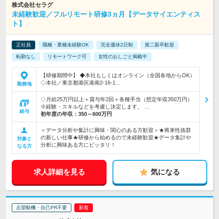
株式会社セラグ
未経験歓迎／フルリモート研修3ヵ月【データサイエンティス
ト】
正社員
職種・業種未経験OK
完全週休2日制
第二新卒歓迎
転勤なし
リモートワーク可
女性のおしごと掲載中
【研修期間中】 ◆本社もしくはオンライン（全国各地からOK）
◇本社／東京都港区港南2-16-1…
勤務地
◇月給25万円以上＋賞与年2回＋各種手当（想定年収350万円）
※経験・スキルなどを考慮し決定します。 …
給与
初年度の年収：
350～600万円
＜データ分析や集計に興味・関心のある方歓迎＞★将来性抜群
の新しい仕事★研修から始めるので未経験歓迎★データ集計や
対象と
分析に興味ある方にピッタリ！
なる方
求人詳細を見る
気になる
志望動機・自己PR不要