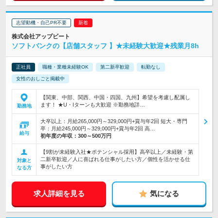
志望動機・自己PR不要
株式会社アップビート
ソフトバンクの【店舗スタッフ 】★未経験大歓迎★残業月8h
正社員
職種・業種未経験OK
第二新卒歓迎
転勤なし
女性のおしごと掲載中
【関東、中部、関西、中国・四国、九州】希望を考慮し配属し
ます！ ★U・Iターンも大歓迎 ※勤務地詳…
勤務地
大卒以上：月給265,000円～329,000円+賞与年2回 短大・専門
卒：月給245,000円～329,000円+賞与年2回 高…
給与
初年度の年収：
300～500万円
【9割が未経験入社★ポテンシャル採用】高卒以上／未経験・第
二新卒歓迎／人に喜ばれる仕事がしたい方／個性を活かせる仕
対象と
事がしたい方
なる方
求人詳細を見る
気になる