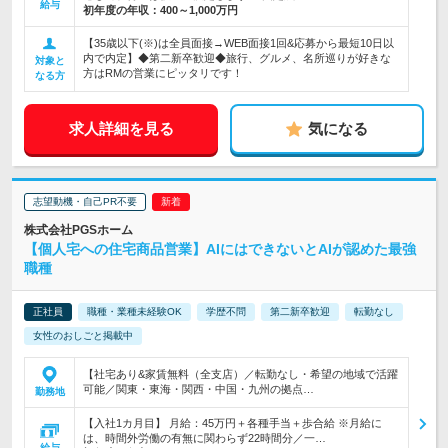
給与
初年度の年収：
400～1,000万円
【35歳以下(※)は全員面接→WEB面接1回&応募から最短10日以
内で内定】◆第二新卒歓迎◆旅行、グルメ、名所巡りが好きな
対象と
方はRMの営業にピッタリです！
なる方
求人詳細を見る
気になる
志望動機・自己PR不要
株式会社PGSホーム
【個人宅への住宅商品営業】AIにはできないとAIが認めた最強
職種
正社員
職種・業種未経験OK
学歴不問
第二新卒歓迎
転勤なし
女性のおしごと掲載中
【社宅あり&家賃無料（全支店）／転勤なし・希望の地域で活躍
可能／関東・東海・関西・中国・九州の拠点…
勤務地
【入社1カ月目】 月給：45万円＋各種手当＋歩合給 ※月給に
は、時間外労働の有無に関わらず22時間分／一…
給与