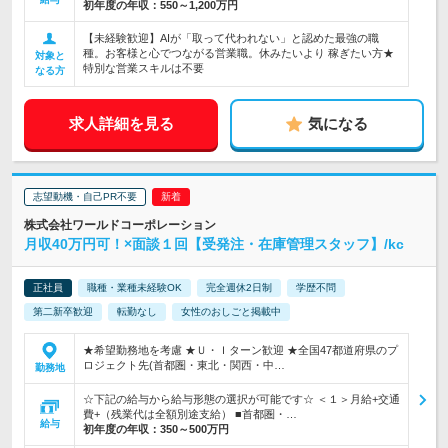
初年度の年収：
550～1,200万円
【未経験歓迎】AIが「取って代われない」と認めた最強の職
種。お客様と心でつながる営業職。休みたいより 稼ぎたい方★
対象と
特別な営業スキルは不要
なる方
求人詳細を見る
気になる
志望動機・自己PR不要
株式会社ワールドコーポレーション
月収40万円可！×面談１回【受発注・在庫管理スタッフ】/kc
正社員
職種・業種未経験OK
完全週休2日制
学歴不問
第二新卒歓迎
転勤なし
女性のおしごと掲載中
★希望勤務地を考慮 ★Ｕ・Ｉターン歓迎 ★全国47都道府県のプ
ロジェクト先(首都圏・東北・関西・中…
勤務地
☆下記の給与から給与形態の選択が可能です☆ ＜１＞月給+交通
費+（残業代は全額別途支給） ■首都圏・…
給与
初年度の年収：
350～500万円