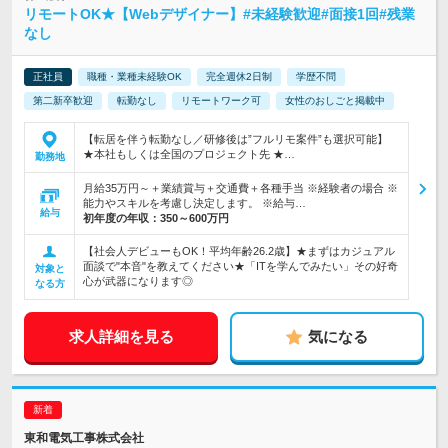
リモートOK★【Webデザイナー】#未経験歓迎#面接1回#残業
なし
正社員
職種・業種未経験OK
完全週休2日制
学歴不問
第二新卒歓迎
転勤なし
リモートワーク可
女性のおしごと掲載中
【転居を伴う転勤なし／研修後は”フルリモ案件”も選択可能】
★本社もしくは全国のプロジェクト先 ★…
勤務地
月給35万円～＋業績賞与＋交通費＋各種手当 ※経験者の場合 ※
能力やスキルを考慮し決定します。 ※給与…
給与
初年度の年収：
350～600万円
【社会人デビューもOK！平均年齢26.2歳】★まずはカジュアル
面談で"本音"を教えてください★「ITを学んでみたい」その好奇
対象と
心が武器になります◎
なる方
求人詳細を見る
気になる
東和電気工事株式会社