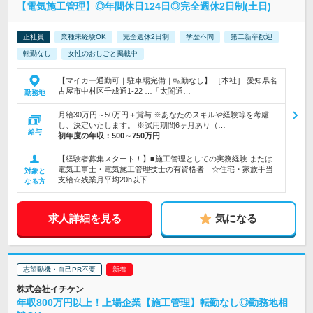
【電気施工管理】◎年間休日124日◎完全週休2日制(土日)
正社員
業種未経験OK
完全週休2日制
学歴不問
第二新卒歓迎
転勤なし
女性のおしごと掲載中
【マイカー通勤可｜駐車場完備｜転勤なし】 ［本社］ 愛知県名
古屋市中村区千成通1-22 …「太閤通…
勤務地
月給30万円～50万円＋賞与 ※あなたのスキルや経験等を考慮
し、決定いたします。 ※試用期間6ヶ月あり（…
給与
初年度の年収：
500～750万円
【経験者募集スタート！】■施工管理としての実務経験 または
電気工事士・電気施工管理技士の有資格者｜☆住宅・家族手当
対象と
支給☆残業月平均20h以下
なる方
求人詳細を見る
気になる
志望動機・自己PR不要
株式会社イチケン
年収800万円以上！上場企業【施工管理】転勤なし◎勤務地相