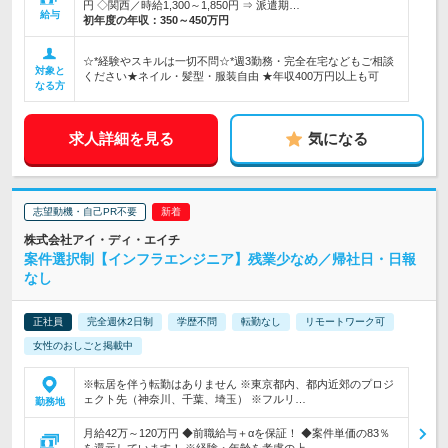
円 ◇関西／時給1,300～1,850円 ⇒ 派遣期…
給与
初年度の年収：
350～450万円
☆*経験やスキルは一切不問☆*週3勤務・完全在宅などもご相談
対象と
ください★ネイル・髪型・服装自由 ★年収400万円以上も可
なる方
求人詳細を見る
気になる
志望動機・自己PR不要
株式会社アイ・ディ・エイチ
案件選択制【インフラエンジニア】残業少なめ／帰社日・日報
なし
正社員
完全週休2日制
学歴不問
転勤なし
リモートワーク可
女性のおしごと掲載中
※転居を伴う転勤はありません ※東京都内、都内近郊のプロジ
ェクト先（神奈川、千葉、埼玉） ※フルリ…
勤務地
月給42万～120万円 ◆前職給与＋αを保証！ ◆案件単価の83％