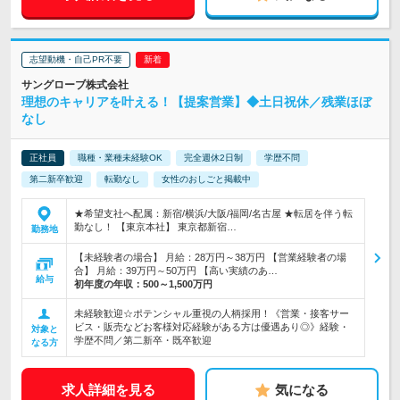
志望動機・自己PR不要
サングローブ株式会社
理想のキャリアを叶える！【提案営業】◆土日祝休／残業ほぼ
なし
正社員
職種・業種未経験OK
完全週休2日制
学歴不問
第二新卒歓迎
転勤なし
女性のおしごと掲載中
★希望支社へ配属：新宿/横浜/大阪/福岡/名古屋 ★転居を伴う転
勤なし！ 【東京本社】 東京都新宿…
勤務地
【未経験者の場合】 月給：28万円～38万円 【営業経験者の場
合】 月給：39万円～50万円 【高い実績のあ…
給与
初年度の年収：
500～1,500万円
未経験歓迎☆ポテンシャル重視の人柄採用！《営業・接客サー
ビス・販売などお客様対応経験がある方は優遇あり◎》経験・
対象と
学歴不問／第二新卒・既卒歓迎
なる方
求人詳細を見る
気になる