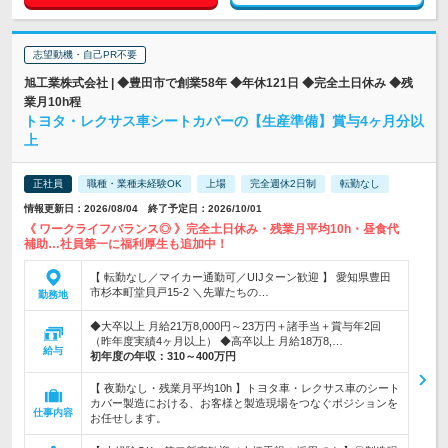
志望動機・自己PR不要
旭工業株式会社 | ◆豊田市で創業58年 ◆年休121日 ◆完全土日休み ◆残
業月10h程
トヨタ・レクサス車シートカバーの【生産準備】賞与4ヶ月分以
上
正社員
職種・業種未経験OK
上場
完全週休2日制
転勤なし
情報更新日：2026/08/04 終了予定日：2026/10/01
《 ワークライフバランス◎ 》完全土日休み・残業月平均10h・昼食代
補助…社員第一に福利厚生も追加中！
【 転勤なし／マイカー通勤可／UIJターン歓迎 】 愛知県豊田
市杉本町堂貝戸15-2 ＼先輩たちの…
勤務地
◆大卒以上 月給21万8,000円～23万円＋諸手当＋賞与年2回
（昨年度実績4ヶ月以上） ◆高卒以上 月給18万8,…
給与
初年度の年収：
310～400万円
【 夜勤なし・残業月平均10h 】トヨタ車・レクサス車のシート
カバー製造における、お客様と製造現場をつなぐポジションを
仕事内容
お任せします。