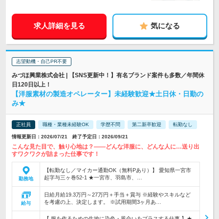
求人詳細を見る
気になる
志望動機・自己PR不要
みづほ興業株式会社 | 【SNS更新中！】有名ブランド案件も多数／年間休
日120日以上！
【洋服素材の製造オペレーター】未経験歓迎★土日休・日勤の
み★
正社員
職種・業種未経験OK
学歴不問
第二新卒歓迎
転勤なし
情報更新日：2026/07/21 終了予定日：2026/09/21
こんな見た目で、触り心地は？――どんな洋服に、どんな人に…送り出
すワクワクが詰まった仕事です！
【転勤なし／マイカー通勤OK（無料Pあり）】 愛知県一宮市
起字与三ヶ巻52-1 ★一宮市、羽島市、…
勤務地
日給月給19.3万円～27万円＋手当＋賞与 ※経験やスキルなど
を考慮の上、決定します。 ※試用期間3ヶ月あ…
給与
【 服を作るための生地に染色・風合いをプラスする仕事 】★