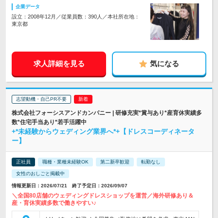
企業データ
設立：2008年12月／従業員数：390人／本社所在地：
東京都
求人詳細を見る
気になる
志望動機・自己PR不要
株式会社フォーシスアンドカンパニー | 研修充実*賞与あり*産育休実績多
数*住宅手当あり*若手活躍中
+*未経験からウェディング業界へ*+【ドレスコーディネータ
ー】
正社員
職種・業種未経験OK
第二新卒歓迎
転勤なし
女性のおしごと掲載中
情報更新日：2026/07/21 終了予定日：2026/09/07
＼全国80店舗のウェディングドレスショップを運営／海外研修あり＆
産・育休実績多数で働きやすい♪