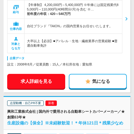
【年俸制】 4,200,000円～5,400,000円 ※年俸には固定残業代8
5,000円～110,000円(40時間分/月)を含む ※…
給与
初年度の年収：
420～540万円
自社ブランド『TAION』の国内営業をお任せいたします。
仕事内容
大卒以上【必須】■アパレル・生地・繊維業界の営業経験 ■普
対象と
通自動車免許
なる方
企業データ
設立：2008年8月／従業員数：15人／本社所在地：愛知県
求人詳細を見る
気になる
志望動機・自己PR不要
興和工業株式会社 | 国内外で愛用される自動車シートカバーメーカー／★
創業63年★
生産設備の【保全】※未経験歓迎！＊年休121日＊残業少なめ