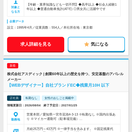
【年齢・業界知識なども一切不問】◆高卒以上 ◆社会人経験1
対象と
年以上 ◆普通自動車免許(AT可) ◎男女共に活躍中です
なる方
企業データ
設立：1995年4月／従業員数：554人／本社所在地：東京都
求人詳細を見る
気になる
株式会社アスディック | 創業60年以上の歴史を持つ、安定基盤のアパレル
メーカー
【WEBデザイナー】自社ブランドEC◆残業月10H 以下
正社員
転勤なし
女性のおしごと掲載中
情報更新日：2026/08/04 終了予定日：2027/01/25
営業本部／愛知県一宮市花池4-3-13 ※転勤なし ※国内出張あ
り ※マイカー通勤可（駐車場完備）…
勤務地
月給25万円～43万円 ※一律手当を含みます。 ※固定残業代