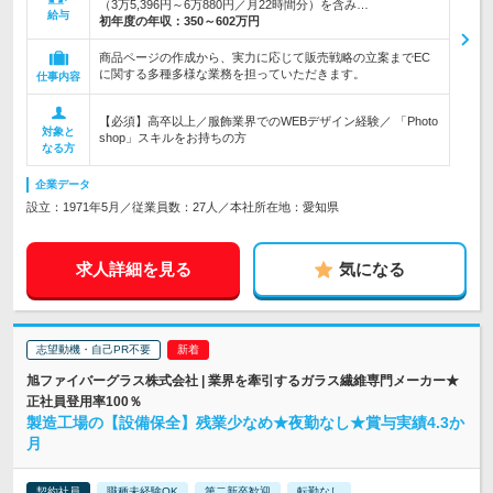
（3万5,396円～6万880円／月22時間分）を含み…
給与
初年度の年収：
350～602万円
商品ページの作成から、実力に応じて販売戦略の立案までEC
に関する多種多様な業務を担っていただきます。
仕事内容
【必須】高卒以上／服飾業界でのWEBデザイン経験／ 「Photo
対象と
shop」スキルをお持ちの方
なる方
企業データ
設立：1971年5月／従業員数：27人／本社所在地：愛知県
求人詳細を見る
気になる
志望動機・自己PR不要
旭ファイバーグラス株式会社 | 業界を牽引するガラス繊維専門メーカー★
正社員登用率100％
製造工場の【設備保全】残業少なめ★夜勤なし★賞与実績4.3か
月
契約社員
職種未経験OK
第二新卒歓迎
転勤なし