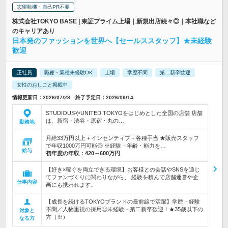
志望動機・自己PR不要
株式会社TOKYO BASE | 東証プライム上場｜新規出店続々◎｜本社職など
のキャリアあり
日本発のファッションを世界へ【セールススタッフ】★未経験
歓迎
正社員
職種・業種未経験OK
上場
学歴不問
第二新卒歓迎
女性のおしごと掲載中
情報更新日：2026/07/28 終了予定日：2026/09/14
STUDIOUSやUNITED TOKYOをはじめとした全国の店舗 店舗
は、新宿・渋谷・原宿・丸の…
勤務地
月給33万円以上＋インセンティブ＋各種手当 ★販売スタッフ
で年収1000万円可能◎ ※経験・年齢・能力を…
給与
初年度の年収：
420～600万円
【好き×稼ぐを両立できる環境】お客様との会話やSNSを通じ
てファンづくりに関わりながら、 経験を積んで店舗運営や企
仕事内容
画にも携われます。
【成長を続けるTOKYOブランドの最前線で活躍】学歴・経験
不問／人物重視の採用◎未経験・第二新卒歓迎！★35歳以下の
対象と
方（※）
なる方