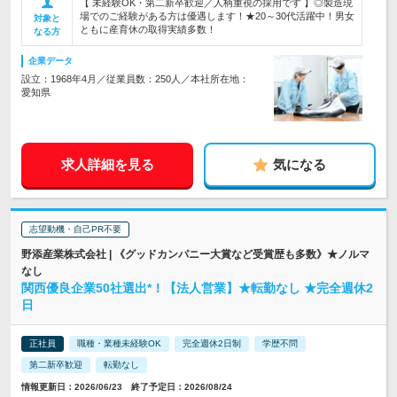
【 未経験OK・第二新卒歓迎／人柄重視の採用です 】◎製造現
場でのご経験がある方は優遇します！★20～30代活躍中！男女
対象と
ともに産育休の取得実績多数！
なる方
企業データ
設立：1968年4月／従業員数：250人／本社所在地：
愛知県
求人詳細を見る
気になる
志望動機・自己PR不要
野添産業株式会社 | 《グッドカンパニー大賞など受賞歴も多数》★ノルマ
なし
関西優良企業50社選出*！【法人営業】★転勤なし ★完全週休2
日
正社員
職種・業種未経験OK
完全週休2日制
学歴不問
第二新卒歓迎
転勤なし
情報更新日：2026/06/23 終了予定日：2026/08/24