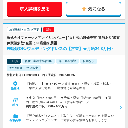
求人詳細を見る
気になる
志望動機・自己PR不要
株式会社フォーシスアンドカンパニー | *入社後の研修充実*賞与あり*産育
休実績多数*全国に80店舗を展開
未経験OK♪ウェディングドレスの【営業】★月給24.3万円～
正社員
職種・業種未経験OK
第二新卒歓迎
転勤なし
女性のおしごと掲載中
情報更新日：2026/08/04 終了予定日：2027/01/25
【転勤なし】 ★U・Iターン歓迎 ★東京・愛知・福岡・栃木・
千葉の支店で募集 ※勤務地は希望を考慮…
勤務地
▼東京 月給276,600円～ ▼千葉・愛知 月給254,400円～ ▼福
岡・栃木 月給243,400円～ ※営業経験者・ブ…
給与
初年度の年収：
290～500万円
【既存顧客がほとんど！】取引先（式場やホテル）の支配人や
ウェディングプランナーに対する営業活動をお任せします。
仕事内容