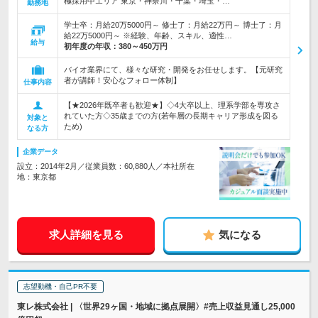
極採用中エリア 東京・神奈川・千葉・埼玉・…
勤務地
学士卒：月給20万5000円～ 修士了：月給22万円～ 博士了：月
給22万5000円～ ※経験、年齢、スキル、適性…
給与
初年度の年収：
380～450万円
バイオ業界にて、様々な研究・開発をお任せします。【元研究
者が講師！安心なフォロー体制】
仕事内容
【★2026年既卒者も歓迎★】◇4大卒以上、理系学部を専攻さ
れていた方◇35歳までの方(若年層の長期キャリア形成を図る
対象と
ため)
なる方
企業データ
設立：2014年2月／従業員数：60,880人／本社所在
地：東京都
求人詳細を見る
気になる
志望動機・自己PR不要
東レ株式会社 | 〈世界29ヶ国・地域に拠点展開〉#売上収益見通し25,000