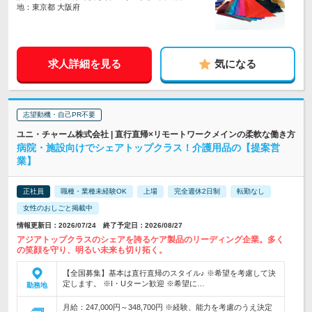
地：東京都 大阪府
求人詳細を見る
気になる
志望動機・自己PR不要
ユニ・チャーム株式会社 | 直行直帰×リモートワークメインの柔軟な働き方
病院・施設向けでシェアトップクラス！介護用品の【提案営
業】
正社員
職種・業種未経験OK
上場
完全週休2日制
転勤なし
女性のおしごと掲載中
情報更新日：2026/07/24 終了予定日：2026/08/27
アジアトップクラスのシェアを誇るケア製品のリーディング企業。多く
の笑顔を守り、明るい未来も切り拓く。
【全国募集】基本は直行直帰のスタイル♪ ※希望を考慮して決
定します。 ※I・Uターン歓迎 ※希望に…
勤務地
月給：247,000円～348,700円 ※経験、能力を考慮のうえ決定