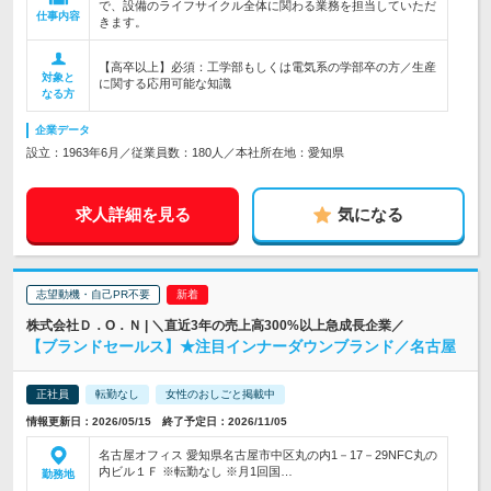
で、設備のライフサイクル全体に関わる業務を担当していただ
仕事内容
きます。
【高卒以上】必須：工学部もしくは電気系の学部卒の方／生産
対象と
に関する応用可能な知識
なる方
企業データ
設立：1963年6月／従業員数：180人／本社所在地：愛知県
求人詳細を見る
気になる
志望動機・自己PR不要
株式会社Ｄ．О．Ｎ | ＼直近3年の売上高300%以上急成長企業／
【ブランドセールス】★注目インナーダウンブランド／名古屋
正社員
転勤なし
女性のおしごと掲載中
情報更新日：2026/05/15 終了予定日：2026/11/05
名古屋オフィス 愛知県名古屋市中区丸の内1－17－29NFC丸の
内ビル１Ｆ ※転勤なし ※月1回国…
勤務地