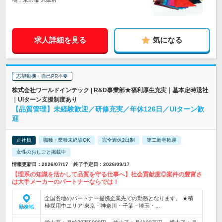
求人詳細を見る
気になる
志望動機・自己PR不要
株式会社ワールドインテック | R&D事業部★福利厚生充実｜基本定時退社
｜UIターン支援制度あり
【品質管理】未経験歓迎／研修充実／年休126日／UIターン歓
迎
正社員
職種・業種未経験OK
完全週休2日制
第二新卒歓迎
女性のおしごと掲載中
情報更新日：2026/07/17 終了予定日：2026/09/17
【理系の知識を活かして品質を守る仕事へ】社会貢献度◎案件の豊富さ
は大手メーカーのパートナーならでは！
全国各地のパートナー提携企業先での勤務となります。 ★積
極採用中エリア 東京・神奈川・千葉・埼玉・…
勤務地