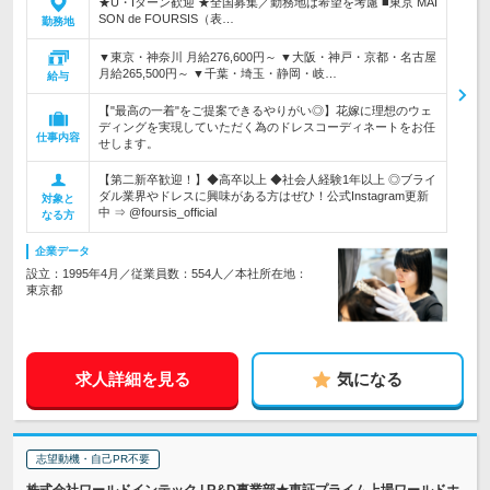
★U・Iターン歓迎 ★全国募集／勤務地は希望を考慮 ■東京 MAI
SON de FOURSIS（表…
勤務地
▼東京・神奈川 月給276,600円～ ▼大阪・神戸・京都・名古屋
月給265,500円～ ▼千葉・埼玉・静岡・岐…
給与
【"最高の一着"をご提案できるやりがい◎】花嫁に理想のウェ
ディングを実現していただく為のドレスコーディネートをお任
仕事内容
せします。
【第二新卒歓迎！】◆高卒以上 ◆社会人経験1年以上 ◎ブライ
ダル業界やドレスに興味がある方はぜひ！公式Instagram更新
対象と
中 ⇒ @foursis_official
なる方
企業データ
設立：1995年4月／従業員数：554人／本社所在地：
東京都
求人詳細を見る
気になる
志望動機・自己PR不要