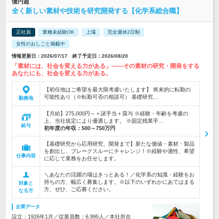
億円超
全く新しい素材や技術を研究開発する【化学系総合職】
正社員
業種未経験OK
上場
完全週休2日制
女性のおしごと掲載中
情報更新日：2026/07/17 終了予定日：2026/08/20
「素材には、社会を変える力がある」――その素材の研究・開発をする
あなたにも、社会を変える力がある。
【初任地はご希望を最大限考慮いたします】 将来的に転勤の
可能性あり（※転勤可否の相談可） 基礎研究…
勤務地
【月給】275,000円～＋諸手当＋賞与 ※経験・年齢を考慮の
上、当社規定により優遇します。 ※固定残業手…
給与
初年度の年収：
500～750万円
【基礎研究から応用研究、開発まで】新たな価値・素材・製品
を創出し、ブレークスルーにチャレンジ！※経験や適性、希望
仕事内容
に応じて業務をお任せします。
＼あなたの活躍の場はきっとある！／化学系の知識・経験をお
持ちの方、幅広く募集します。※以下のいずれかにあてはまる
対象と
方、ぜひ、ご応募ください。
なる方
企業データ
設立：1926年1月／従業員数：6,995人／本社所在