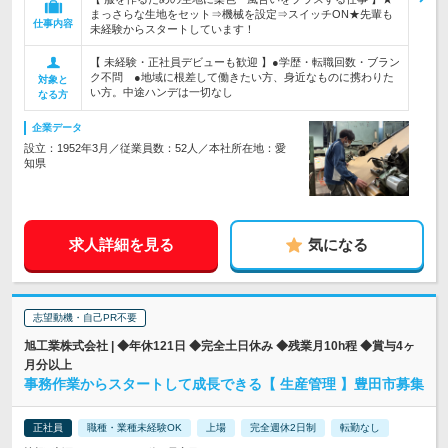
まっさらな生地をセット⇒機械を設定⇒スイッチON★先輩も
仕事内容
未経験からスタートしています！
【 未経験・正社員デビューも歓迎 】●学歴・転職回数・ブラン
ク不問 ●地域に根差して働きたい方、身近なものに携わりた
対象と
い方。中途ハンデは一切なし
なる方
企業データ
設立：1952年3月／従業員数：52人／本社所在地：愛
知県
求人詳細を見る
気になる
志望動機・自己PR不要
旭工業株式会社 | ◆年休121日 ◆完全土日休み ◆残業月10h程 ◆賞与4ヶ
月分以上
事務作業からスタートして成長できる【 生産管理 】豊田市募集
正社員
職種・業種未経験OK
上場
完全週休2日制
転勤なし