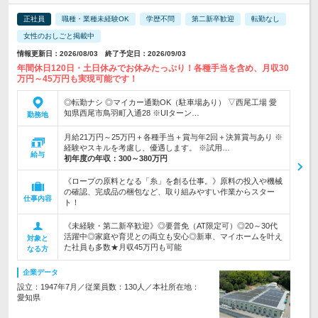
正社員
職種・業種未経験OK
学歴不問
第二新卒歓迎
転勤なし
女性のおしごと掲載中
情報更新日：2026/08/03 終了予定日：2026/09/03
年間休日120日・土日休みでお休みたっぷり！各種手当を含め、月収30
万円～45万円も実現可能です！
◎転勤ナシ ◎マイカー通勤OK（駐車場あり） ▽西尾工場 愛
知県西尾市鳥羽町入通28 ※UIターン…
勤務地
月給21万円～25万円＋各種手当＋賞与年2回＋決算賞与あり ※
経験やスキルを考慮し、優遇します。 ※試用…
給与
初年度の年収：
300～380万円
《ロープの原料となる「糸」を創る仕事。》原料の投入や機械
の確認、完成品の梱包など、取り組みやすい作業からスター
仕事内容
ト！
《未経験・第二新卒歓迎》◎要普免（AT限定可）◎20～30代
活躍中◎家庭や育児との両立も安心◎新車、マイホームを叶え
対象と
た社員も多数★月収45万円も可能
なる方
企業データ
設立：1947年7月／従業員数：130人／本社所在地：
愛知県