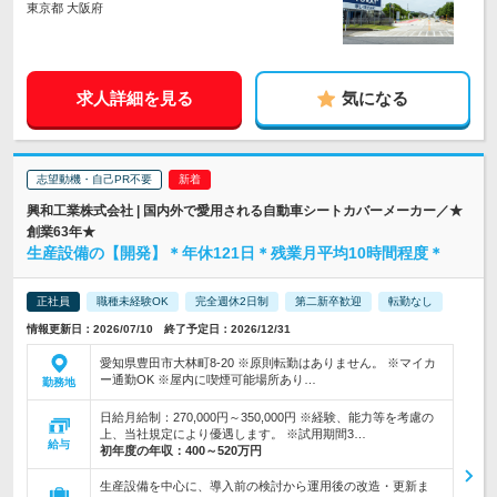
東京都 大阪府
求人詳細を見る
気になる
志望動機・自己PR不要
興和工業株式会社 | 国内外で愛用される自動車シートカバーメーカー／★
創業63年★
生産設備の【開発】＊年休121日＊残業月平均10時間程度＊
正社員
職種未経験OK
完全週休2日制
第二新卒歓迎
転勤なし
情報更新日：2026/07/10 終了予定日：2026/12/31
愛知県豊田市大林町8-20 ※原則転勤はありません。 ※マイカ
ー通勤OK ※屋内に喫煙可能場所あり…
勤務地
日給月給制：270,000円～350,000円 ※経験、能力等を考慮の
上、当社規定により優遇します。 ※試用期間3…
給与
初年度の年収：
400～520万円
生産設備を中心に、導入前の検討から運用後の改造・更新ま