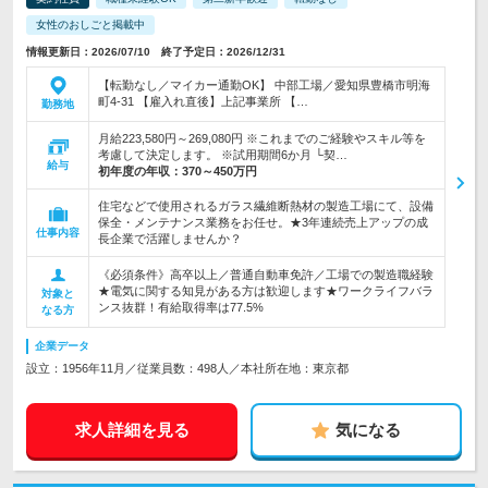
女性のおしごと掲載中
情報更新日：2026/07/10 終了予定日：2026/12/31
【転勤なし／マイカー通勤OK】 中部工場／愛知県豊橋市明海
町4-31 【雇入れ直後】上記事業所 【…
勤務地
月給223,580円～269,080円 ※これまでのご経験やスキル等を
考慮して決定します。 ※試用期間6か月 └契…
給与
初年度の年収：
370～450万円
住宅などで使用されるガラス繊維断熱材の製造工場にて、設備
保全・メンテナンス業務をお任せ。★3年連続売上アップの成
仕事内容
長企業で活躍しませんか？
《必須条件》高卒以上／普通自動車免許／工場での製造職経験
★電気に関する知見がある方は歓迎します★ワークライフバラ
対象と
ンス抜群！有給取得率は77.5%
なる方
企業データ
設立：1956年11月／従業員数：498人／本社所在地：東京都
求人詳細を見る
気になる