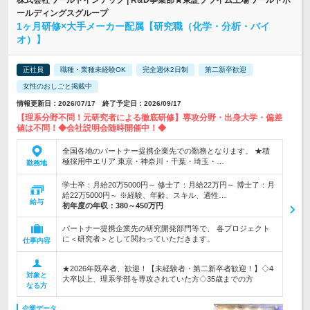
株式会社ワールドインテック | R&D事業部★東証プライム上場ワールドホ
ールディングスグループ
1ヶ月研修×大手メーカー配属【研究職（化学・分析・バイ
オ）】
正社員
職種・業種未経験OK
完全週休2日制
第二新卒歓迎
女性のおしごと掲載中
情報更新日：2026/07/17 終了予定日：2026/09/17
【理系分野不問！元研究者による徹底研修】専攻分野・出身大学・偏差
値は不問！◆会社説明会随時開催中！◆
全国各地のパートナー提携企業先での勤務となります。 ★積
極採用中エリア 東京・神奈川・千葉・埼玉・…
勤務地
学士卒：月給20万5000円～ 修士了：月給22万円～ 博士了：月
給22万5000円～ ※経験、年齢、スキル、適性…
給与
初年度の年収：
380～450万円
パートナー提携企業先の研究開発部門等で、 各プロジェクト
に＜研究者＞として関わっていただきます。
仕事内容
★2026年既卒者、歓迎！【未経験者・第二新卒者歓迎！】◇4
対象と
大卒以上、理系学部を専攻されていた方◇35歳までの方
なる方
企業データ