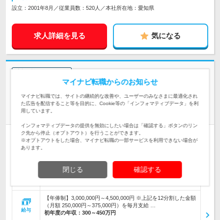
設立：2001年8月／従業員数：520人／本社所在地：愛知県
求人詳細を見る
気になる
志望動機・自己PR不要
マイナビ転職からのお知らせ
瀧定名古屋株式会社 | ＃創業160年以上の老舗企業 #衣料の企画～販売まで
一貫して展開
マイナビ転職では、サイトの継続的な改善や、ユーザーのみなさまに最適化され
名古屋／繊維専門商社の【レディース布帛デザイナー】年休
た広告を配信すること等を目的に、Cookie等の「インフォマティブデータ」を利
用しています。
124日
インフォマティブデータの提供を無効にしたい場合は「確認する」ボタンのリン
ク先から停止（オプトアウト）を行うことができます。
正社員
完全週休2日制
第二新卒歓迎
転勤なし
※オプトアウトをした場合、マイナビ転職の一部サービスを利用できない場合が
リモートワーク可
あります。
情報更新日：2026/07/16 終了予定日：2026/12/21
閉じる
確認する
【名古屋本社】 愛知県名古屋市中区錦 2-13-19 【リモートワ
ーク】 相談可能 ※転勤はござい…
勤務地
【年俸制】3,000,000円～4,500,000円 ※上記を12分割した金額
（月額 250,000円～375,000円）を毎月支給 …
給与
初年度の年収：
300～450万円