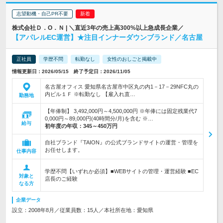
志望動機・自己PR不要
株式会社Ｄ．О．Ｎ | ＼直近3年の売上高300%以上急成長企業／
【アパレルEC運営】★注目インナーダウンブランド／名古屋
正社員
学歴不問
転勤なし
女性のおしごと掲載中
情報更新日：2026/05/15 終了予定日：2026/11/05
名古屋オフィス 愛知県名古屋市中区丸の内1－17－29NFC丸の
内ビル１Ｆ ※転勤なし 【雇入れ直…
勤務地
【年俸制】 3,492,000円～4,500,000円 ※年俸には固定残業代7
0,000円～89,000円(40時間分/月)を含む ※…
給与
初年度の年収：
345～450万円
自社ブランド『TAION』の公式ブランドサイトの運営・管理を
お任せします。
仕事内容
学歴不問【いずれか必須】■WEBサイトの管理・運営経験 ■EC
対象と
店長のご経験
なる方
企業データ
設立：2008年8月／従業員数：15人／本社所在地：愛知県