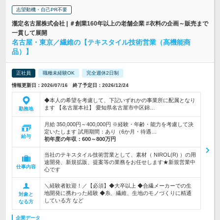
志望動機・自己PR不要
瀧定名古屋株式会社 | ＃創業160年以上の老舗企業 #衣料の企画～販売まで
一貫して展開
名古屋・東京／繊維の【テキスタイル技術営業（高機能商
品）】
正社員
職種未経験OK
完全週休2日制
情報更新日：2026/07/16 終了予定日：2026/12/24
◆本人の希望を考慮して、下記いずれかの事業所に配属となり
ます 【名古屋本社】 愛知県名古屋市中区錦…
勤務地
月給 350,000円～400,000円 ※経験・年齢・能力を考慮して決
定いたします 試用期間：あり（6か月・待遇…
給与
初年度の年収：
600～800万円
当社のテキスタイル技術営業として、素材（ NIROL(R) ）の用
途開発、新規拡販、提案等の業務をお任せします★新規営業中
仕事内容
心です
＼経験者歓迎！／【必須】◆大卒以上 ◆合繊メーカーでの生
地開発に携わった経験 ◆糸、繊維、生地のモノづくりに精通
対象と
している方 など
なる方
企業データ