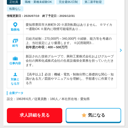
正社員
職種・業種未経験OK
完全週休2日制
第二新卒歓迎
転勤なし
情報更新日：2026/07/10 終了予定日：2026/12/31
愛知県豊田市大林町8-20 ※原則転勤はありません。 ※マイカ
ー通勤OK ※屋内に喫煙可能場所あり…
勤務地
日給月給制：270,000円～340,000円 ※経験、能力等を考慮の
上、当社規定により優遇します。 ※試用期間3…
給与
初年度の年収：
400～500万円
新設された技術グループで、興和工業株式会社およびグループ
会社の興和化成株式会社の生産設備保全業務を担っていただき
仕事内容
ます。
【高卒以上】必須：機械・電気・制御分野に基礎的な関心・知
識がある方／図面やマニュアルを理解し、手順通りに作業でき
対象と
る方
なる方
企業データ
設立：1963年6月／従業員数：180人／本社所在地：愛知県
求人詳細を見る
気になる