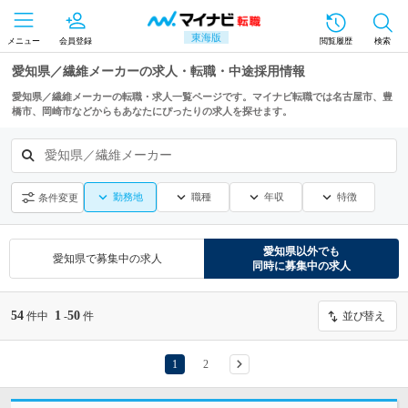
東海版
メニュー
会員登録
閲覧履歴
検索
愛知県／繊維メーカーの求人・転職・中途採用情報
愛知県／繊維メーカーの転職・求人一覧ページです。マイナビ転職では名古屋市、豊
橋市、岡崎市などからもあなたにぴったりの求人を探せます。
愛知県／繊維メーカー
勤務地
職種
年収
特徴
条件変更
愛知県
以外でも
愛知県
で募集中の求人
同時に募集中の求人
54
1
50
件中
-
件
並び替え
1
2