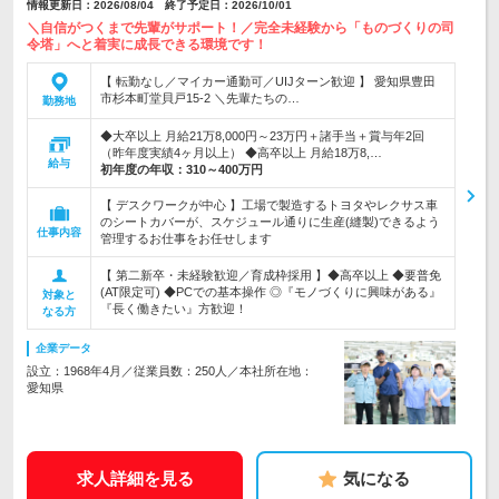
情報更新日：2026/08/04 終了予定日：2026/10/01
＼自信がつくまで先輩がサポート！／完全未経験から「ものづくりの司
令塔」へと着実に成長できる環境です！
【 転勤なし／マイカー通勤可／UIJターン歓迎 】 愛知県豊田
市杉本町堂貝戸15-2 ＼先輩たちの…
勤務地
◆大卒以上 月給21万8,000円～23万円＋諸手当＋賞与年2回
（昨年度実績4ヶ月以上） ◆高卒以上 月給18万8,…
給与
初年度の年収：
310～400万円
【 デスクワークが中心 】工場で製造するトヨタやレクサス車
のシートカバーが、スケジュール通りに生産(縫製)できるよう
仕事内容
管理するお仕事をお任せします
【 第二新卒・未経験歓迎／育成枠採用 】◆高卒以上 ◆要普免
(AT限定可) ◆PCでの基本操作 ◎『モノづくりに興味がある』
対象と
『長く働きたい』方歓迎！
なる方
企業データ
設立：1968年4月／従業員数：250人／本社所在地：
愛知県
求人詳細を見る
気になる