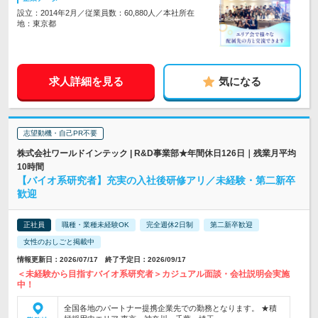
設立：2014年2月／従業員数：60,880人／本社所在
地：東京都
求人詳細を見る
気になる
志望動機・自己PR不要
株式会社ワールドインテック | R&D事業部★年間休日126日｜残業月平均
10時間
【バイオ系研究者】充実の入社後研修アリ／未経験・第二新卒
歓迎
正社員
職種・業種未経験OK
完全週休2日制
第二新卒歓迎
女性のおしごと掲載中
情報更新日：2026/07/17 終了予定日：2026/09/17
＜未経験から目指すバイオ系研究者＞カジュアル面談・会社説明会実施
中！
全国各地のパートナー提携企業先での勤務となります。 ★積