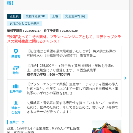
職】
正社員
業種未経験OK
上場
完全週休2日制
女性のおしごと掲載中
情報更新日：2026/07/17 終了予定日：2026/08/20
“設備”あってこその素材。プラントエンジニアとして、世界トップクラ
スの素材生産に関わるチャンス！
【初任地はご希望を最大限考慮いたします】 将来的に転勤の
可能性あり（※転勤可否の相談可） 滋賀事業…
勤務地
【月給】275,000円～＋諸手当＋賞与 ※経験・年齢を考慮の
上、当社規定により優遇します。 ※固定残業手…
給与
初年度の年収：
500～750万円
【プラントエンジニア業務】生産やユーティリティ設備の導入
計画～設計、生産立ち上げまで一貫して関われる※機械系・電
仕事内容
気系のいずれかの業務をお任せ
＼機械系・電気系に関する専門性を持っている方へ／ 未来の
ために、世界のために、そして自分ために、思いっきり発揮て
対象と
きるステージが待っています！
なる方
企業データ
設立：1926年1月／従業員数：6,995人／本社所在
地：東京都 大阪府