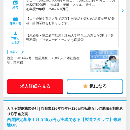
学士卒：月給20万5000円～ 修士了：月給22万円～ 博士了：月
給22万5000円～ ※経験、年齢、スキル、適性…
給与
初年度の年収：
350～650万円
【大手企業や有名大学で活躍】医薬品や素材の“品質を守る”分
析・評価業務をお任せします。
仕事内容
【未経験・第二新卒歓迎】理系大学卒以上の方ならOK（※分
対象と
野不問）／社会人デビューの方も応援◎
なる方
企業データ
設立：2014年2月／従業員数：60,880人／本社所在
地：東京都
求人詳細を見る
気になる
カネヤ製綱株式会社 | ◎創業126年◎年休120日◎転勤なし◎退職金制度あ
り◎手当充実
西尾限定募集！月収45万円も実現できる【製造スタッフ】未経
験OK