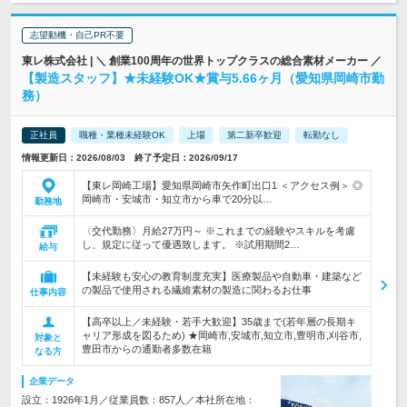
志望動機・自己PR不要
東レ株式会社 | ＼ 創業100周年の世界トップクラスの総合素材メーカー ／
【製造スタッフ】★未経験OK★賞与5.66ヶ月（愛知県岡崎市勤
務）
正社員
職種・業種未経験OK
上場
第二新卒歓迎
転勤なし
情報更新日：2026/08/03 終了予定日：2026/09/17
【東レ岡崎工場】愛知県岡崎市矢作町出口1 ＜アクセス例＞ ◎
岡崎市・安城市・知立市から車で20分以…
勤務地
〈交代勤務〉月給27万円～ ※これまでの経験やスキルを考慮
し、規定に従って優遇致します。 ※試用期間2…
給与
【未経験も安心の教育制度充実】医療製品や自動車・建築など
の製品で使用される繊維素材の製造に関わるお仕事
仕事内容
【高卒以上／未経験・若手大歓迎】35歳まで(若年層の長期キ
ャリア形成を図るため) ★岡崎市,安城市,知立市,豊明市,刈谷市,
対象と
豊田市からの通勤者多数在籍
なる方
企業データ
設立：1926年1月／従業員数：857人／本社所在地：