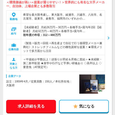
＜環境価値が高い＝提案が通りやすい！＞世界的にも有名な大手メーカ
ー、自治体、上場企業とも多数取引
希望を最大限考慮し、東大阪市、綾瀬市、川越市、八街市、名
古屋市、坂東市、倉敷市、福岡市のいずれかの…
勤務地
【未経験者】 月給26万円～30万円＋各種手当+賞与年2回 【経
験者】 月給32万円～40万円＋各種手当+賞与年…
給与
初年度の年収：
312～480万円
《製造⇒販売⇒回収⇒再生産まで自社で行う循環型メーカー兼
商社》ストレッチフィルムなどの梱包資材を提案！★環境メリ
仕事内容
ットで多方面から注目
＜中途組が半数以上！頑張りが昇給＆昇格に直結＞★未経験・
第二新卒歓迎 ★座学やOJTなど手厚い研修あり ◇高卒以上 ◇
対象と
要普免（AT限定可）
なる方
企業データ
設立：1959年4月／従業員数：150人／本社所在地：
大阪府
求人詳細を見る
気になる