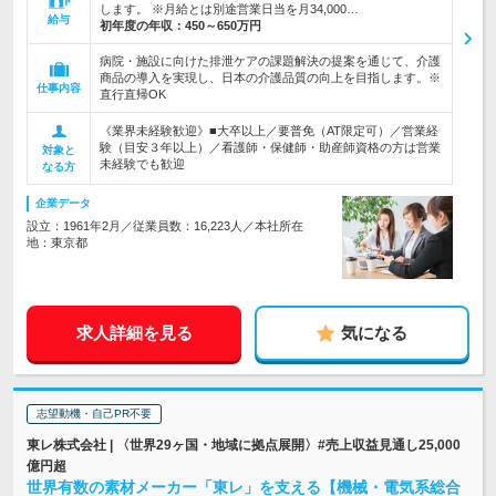
します。 ※月給とは別途営業日当を月34,000…
給与
初年度の年収：
450～650万円
病院・施設に向けた排泄ケアの課題解決の提案を通じて、介護
商品の導入を実現し、日本の介護品質の向上を目指します。※
仕事内容
直行直帰OK
《業界未経験歓迎》■大卒以上／要普免（AT限定可）／営業経
験（目安３年以上）／看護師・保健師・助産師資格の方は営業
対象と
未経験でも歓迎
なる方
企業データ
設立：1961年2月／従業員数：16,223人／本社所在
地：東京都
求人詳細を見る
気になる
志望動機・自己PR不要
東レ株式会社 | 〈世界29ヶ国・地域に拠点展開〉#売上収益見通し25,000
億円超
世界有数の素材メーカー「東レ」を支える【機械・電気系総合