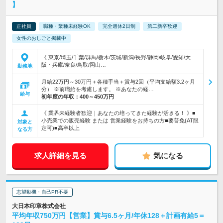
】
正社員
職種・業種未経験OK
完全週休2日制
第二新卒歓迎
女性のおしごと掲載中
《 東京/埼玉/千葉/群馬/栃木/茨城/新潟/長野/静岡/岐阜/愛知/大
阪・兵庫/奈良/鳥取/岡山…
勤務地
月給22万円～30万円＋各種手当＋賞与2回（平均支給額3.2ヶ月
分） ※前職給を考慮します。 ※あなたの経…
給与
初年度の年収：
400～450万円
《 業界未経験者歓迎｜あなたの培ってきた経験が活きる！ 》■
小売業での販売経験 または 営業経験をお持ちの方■要普免(AT限
対象と
定可)■高卒以上
なる方
求人詳細を見る
気になる
志望動機・自己PR不要
大日本印章株式会社
平均年収750万円【営業】賞与6.5ヶ月/年休128＋計画有給5＝