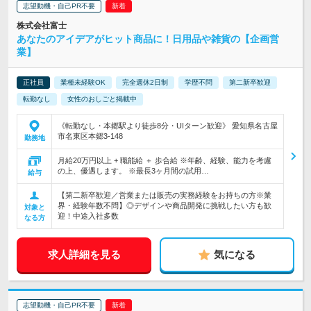
志望動機・自己PR不要
株式会社富士
あなたのアイデアがヒット商品に！日用品や雑貨の【企画営
業】
正社員
業種未経験OK
完全週休2日制
学歴不問
第二新卒歓迎
転勤なし
女性のおしごと掲載中
《転勤なし・本郷駅より徒歩8分・UIターン歓迎》 愛知県名古屋
市名東区本郷3-148
勤務地
月給20万円以上 + 職能給 ＋ 歩合給 ※年齢、経験、能力を考慮
の上、優遇します。 ※最長3ヶ月間の試用…
給与
【第二新卒歓迎／営業または販売の実務経験をお持ちの方※業
界・経験年数不問】◎デザインや商品開発に挑戦したい方も歓
対象と
迎！中途入社多数
なる方
求人詳細を見る
気になる
志望動機・自己PR不要