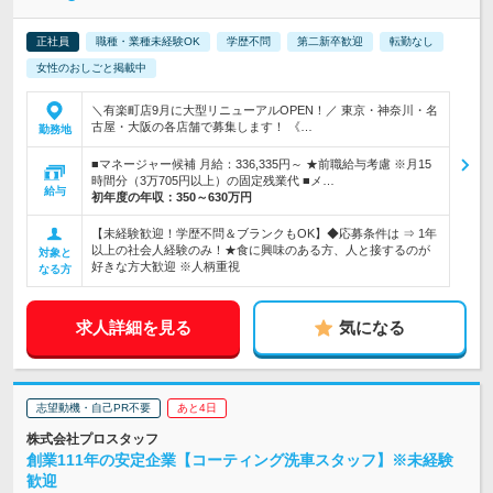
正社員
職種・業種未経験OK
学歴不問
第二新卒歓迎
転勤なし
女性のおしごと掲載中
＼有楽町店9月に大型リニューアルOPEN！／ 東京・神奈川・名
古屋・大阪の各店舗で募集します！ 《…
勤務地
■マネージャー候補 月給：336,335円～ ★前職給与考慮 ※月15
時間分（3万705円以上）の固定残業代 ■メ…
給与
初年度の年収：
350～630万円
【未経験歓迎！学歴不問＆ブランクもOK】◆応募条件は ⇒ 1年
以上の社会人経験のみ！★食に興味のある方、人と接するのが
対象と
好きな方大歓迎 ※人柄重視
なる方
求人詳細を見る
気になる
志望動機・自己PR不要
あと4日
株式会社プロスタッフ
創業111年の安定企業【コーティング洗車スタッフ】※未経験
歓迎