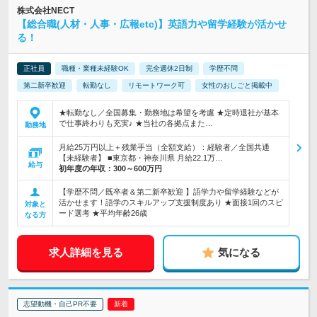
株式会社NECT
【総合職(人材・人事・広報etc)】英語力や留学経験が活かせ
る！
正社員
職種・業種未経験OK
完全週休2日制
学歴不問
第二新卒歓迎
転勤なし
リモートワーク可
女性のおしごと掲載中
★転勤なし／全国募集・勤務地は希望を考慮 ★定時退社が基本
で仕事終わりも充実♪ ★当社の各拠点また…
勤務地
月給25万円以上＋残業手当（全額支給）：経験者／全国共通
【未経験者】 ■東京都・神奈川県 月給22.1万…
給与
初年度の年収：
300～600万円
【学歴不問／既卒者＆第二新卒歓迎 】語学力や留学経験などが
活かせます！語学のスキルアップ支援制度あり ★面接1回のスピ
対象と
ード選考 ★平均年齢26歳
なる方
求人詳細を見る
気になる
志望動機・自己PR不要