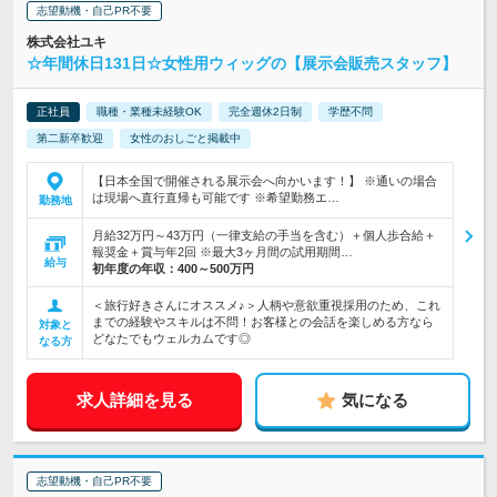
志望動機・自己PR不要
株式会社ユキ
☆年間休日131日☆女性用ウィッグの【展示会販売スタッフ】
正社員
職種・業種未経験OK
完全週休2日制
学歴不問
第二新卒歓迎
女性のおしごと掲載中
【日本全国で開催される展示会へ向かいます！】 ※通いの場合
は現場へ直行直帰も可能です ※希望勤務エ…
勤務地
月給32万円～43万円（一律支給の手当を含む）＋個人歩合給＋
報奨金＋賞与年2回 ※最大3ヶ月間の試用期間…
給与
初年度の年収：
400～500万円
＜旅行好きさんにオススメ♪＞人柄や意欲重視採用のため、これ
までの経験やスキルは不問！お客様との会話を楽しめる方なら
対象と
どなたでもウェルカムです◎
なる方
求人詳細を見る
気になる
志望動機・自己PR不要