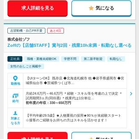
求人詳細を見る
気になる
志望動機・自己PR不要
あと4日
株式会社ゾフ
Zoffの【店舗STAFF】賞与2回・残業10h未満・転勤なし選べる
正社員
職種・業種未経験OK
学歴不問
第二新卒歓迎
転勤なし
女性のおしごと掲載中
【UIターンOK】 既存店 ◆北海道札幌市 他 ◆岩手県盛岡市 ◆宮
城県仙台市 ◆茨城県つくば市…
勤務地
月給24.6万円～46.6万円 ＊経験・スキル等を考慮の上で決定 ＊
試用期間3ヵ月(同待遇) ＊残業代は1分単位…
給与
初年度の年収：
330～650万円
【平均年齢29.5歳】★人物重視の採用★90％が未経験スタート
対象と
☆接客のご経験をお持ちの方はスキルを活かせます！
なる方