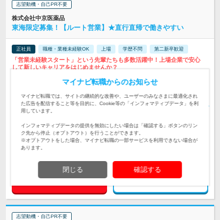
志望動機・自己PR不要
株式会社中京医薬品
東海限定募集！【ルート営業】★直行直帰で働きやすい
正社員
職種・業種未経験OK
上場
学歴不問
第二新卒歓迎
「営業未経験スタート」という先輩たちも多数活躍中！上場企業で安心
して新しいキャリアをはじめませんか？
マイナビ転職からのお知らせ
◆東海限定募集！◆ ※希望勤務地をお伝えください！ ◆東海 岐
阜県岐阜市、岐阜県大垣市、岐阜県高山…
勤務地
マイナビ転職では、サイトの継続的な改善や、ユーザーのみなさまに最適化され
た広告を配信すること等を目的に、Cookie等の「インフォマティブデータ」を利
月給23万5,000円～31万6,500円 ※あなたの年齢・経験等により
用しています。
決定いたします。 （上記給与には固定残業…
給与
初年度の年収：
350～400万円
インフォマティブデータの提供を無効にしたい場合は「確認する」ボタンのリン
ク先から停止（オプトアウト）を行うことができます。
【未経験・第二新卒歓迎】◎44歳以下の方（※）◎要普免（AT
※オプトアウトをした場合、マイナビ転職の一部サービスを利用できない場合が
可）◎人とお話するのが好きな方 ★残業月15h程度 ★週休2日制
対象と
あります。
（土日祝）
なる方
閉じる
確認する
求人詳細を見る
気になる
志望動機・自己PR不要