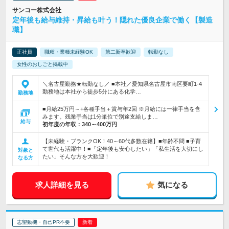
サンコー株式会社
定年後も給与維持・昇給も叶う！隠れた優良企業で働く【製造
職】
正社員
職種・業種未経験OK
第二新卒歓迎
転勤なし
女性のおしごと掲載中
＼名古屋勤務★転勤なし／ ■本社／愛知県名古屋市南区要町1-4
勤務地は本社から徒歩5分にある化学…
勤務地
■月給25万円～+各種手当＋賞与年2回 ※月給には一律手当を含
みます。残業手当は1分単位で別途支給しま…
給与
初年度の年収：
340～400万円
【未経験・ブランクOK！40～60代多数在籍】■年齢不問 ■子育
て世代も活躍中！■「定年後も安心したい」「私生活を大切にし
対象と
たい」そんな方を大歓迎！
なる方
求人詳細を見る
気になる
志望動機・自己PR不要