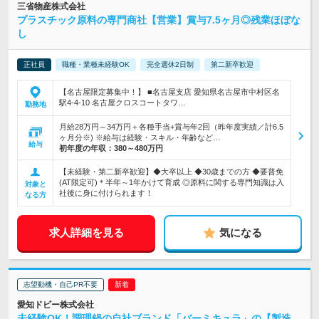
三省物産株式会社
プラスチック原料の専門商社【営業】賞与7.5ヶ月◎残業ほぼな
し
正社員
職種・業種未経験OK
完全週休2日制
第二新卒歓迎
【名古屋限定募集中！】 ■名古屋支店 愛知県名古屋市中村区名
駅4-4-10 名古屋クロスコートタワ…
勤務地
月給28万円～34万円＋各種手当+賞与年2回（昨年度実績／計6.5
ヶ月分※) ※給与は経験・スキル・年齢など…
給与
初年度の年収：
380～480万円
【未経験・第二新卒歓迎】◆大卒以上 ◆30歳までの方 ◆要普免
(AT限定可)＊半年～1年かけて育成 ◎原料に関する専門知識は入
対象と
社後に身に付けられます！
なる方
求人詳細を見る
気になる
志望動機・自己PR不要
愛知ドビー株式会社
未経験OK！調理鍋の自社ブランド「バーミキュラ」の【製造