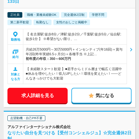
133日
正社員
職種・業種未経験OK
完全週休2日制
学歴不問
第二新卒歓迎
転勤なし
女性のおしごと掲載中
【 名古屋駅:徒歩8分／津駅:徒歩2分／千葉駅:徒歩5分／仙台駅:
徒歩1分 】 ※希望がない限り、…
勤務地
月給26万5000円～30万5000円＋インセンティブ(年16回)＋賞与
年2回(昨年実績6.5ヶ月分)＋各種手当 ※上記…
給与
初年度の年収：
350～600万円
【 未経験スタート歓迎 】■若手からミドル層まで幅広く活躍中
■休みを増やしたい！収入UPしたい！環境を変えたい！――ど
対象と
んなきっかけでも大歓迎
なる方
求人詳細を見る
気になる
志望動機・自己PR不要
アルファインターナショナル株式会社
なりたい自分を見つける【受付コンシェルジュ】☆完全週休2日
制