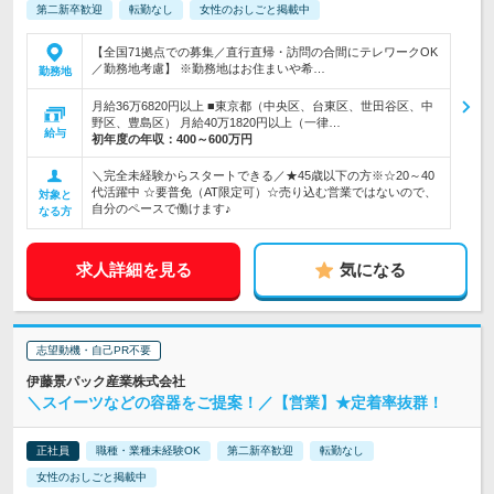
第二新卒歓迎
転勤なし
女性のおしごと掲載中
【全国71拠点での募集／直行直帰・訪問の合間にテレワークOK
／勤務地考慮】 ※勤務地はお住まいや希…
勤務地
月給36万6820円以上 ■東京都（中央区、台東区、世田谷区、中
野区、豊島区） 月給40万1820円以上（一律…
給与
初年度の年収：
400～600万円
＼完全未経験からスタートできる／★45歳以下の方※☆20～40
代活躍中 ☆要普免（AT限定可）☆売り込む営業ではないので、
対象と
自分のペースで働けます♪
なる方
求人詳細を見る
気になる
志望動機・自己PR不要
伊藤景パック産業株式会社
＼スイーツなどの容器をご提案！／【営業】★定着率抜群！
正社員
職種・業種未経験OK
第二新卒歓迎
転勤なし
女性のおしごと掲載中