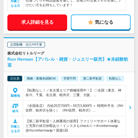
売場づくりや商品提案を通じて、企画力や営業スキルを身につ
対象と
けたい方をお待ちしています！
なる方
求人詳細を見る
気になる
志望動機・自己PR不要
株式会社リトルリーグ
Ron Herman【アパレル・雑貨・ジュエリー販売】★未経験歓
迎
正社員
職種・業種未経験OK
学歴不問
第二新卒歓迎
転勤なし
【転勤なし！／名古屋エリア積極採用中！】 ◇全国（東京、神
奈川、千葉、名古屋、軽井沢、三重、大阪、…
勤務地
《全国各店》 月給25万700円～55万3,800円 ＋ 時間外手当 （RH
佐野、軽井沢を除く） 《RH佐野、軽井沢》…
給与
【第二新卒歓迎！人柄重視の採用】ファミリーサポート休業な
ど充実の休日休暇あり！インスタもcheck☆⇒＠ronhermanjp
対象と
@rhcronhermanjp＊面接1回
なる方