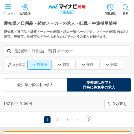
東海版
メニュー
会員登録
閲覧履歴
検索
愛知県／日用品・雑貨メーカーの求人・転職・中途採用情報
愛知県／日用品・雑貨メーカーの転職・求人一覧ページです。マイナビ転職では名古
屋市、豊橋市、岡崎市などからもあなたにぴったりの求人を探せます。
愛知県／日用品・雑貨メーカー
勤務地
職種
年収
特徴
条件変更
愛知県
以外でも
愛知県
で募集中の求人
同時に募集中の求人
157
1
50
件中
-
件
並び替え
1
2
3
4