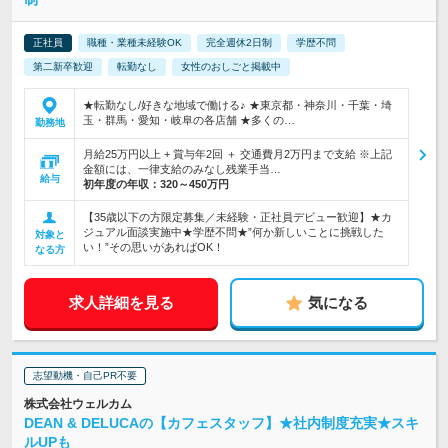
正社員
職種・業種未経験OK
完全週休2日制
学歴不問
第二新卒歓迎
転勤なし
女性のおしごと掲載中
★転勤なし/好きな地域で働ける♪ ★東京都・神奈川・千葉・埼
玉・群馬・愛知・岐阜の各店舗 ★多くの…
勤務地
月給25万円以上 + 賞与年2回 ＋ 交通費月2万円まで支給 ※上記
金額には、一律支給のみなし残業手当…
給与
初年度の年収：
320～450万円
【35歳以下の方限定募集／未経験・正社員デビュー歓迎】★カ
ジュアル面談実施中★学歴不問★”何か新しいことに挑戦した
対象と
い！”その思いがあればOK！
なる方
求人詳細を見る
気になる
志望動機・自己PR不要
株式会社ウェルカム
DEAN & DELUCAの【カフェスタッフ】★社内制度充実★スキ
ルUPも