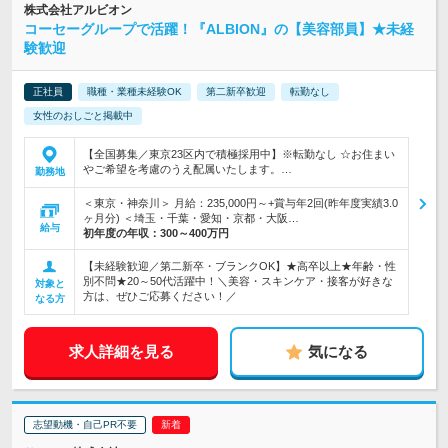
株式会社アルビオン
コーセーグループで活躍！『ALBION』の【美容部員】★未経
験歓迎
正社員
職種・業種未経験OK
第二新卒歓迎
転勤なし
女性のおしごと掲載中
【全国募集／東京23区内で積極採用中】※転勤なし ☆お住まい
やご希望を考慮のうえ配属いたします。…
勤務地
＜東京・神奈川＞ 月給：235,000円～+賞与年2回(昨年度実績3.0
ヶ月分) ＜埼玉・千葉・愛知・京都・大阪…
給与
初年度の年収：
300～400万円
【未経験歓迎／第二新卒・ブランクOK】★高卒以上★年齢・性
別不問★20～50代活躍中！＼美容・スキンケア・接客が好きな
対象と
方は、ぜひご応募ください！／
なる方
求人詳細を見る
気になる
志望動機・自己PR不要