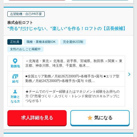
志望動機・自己PR不要
株式会社ロフト
”売る”だけじゃない、”楽しい”を作る！ロフトの【店長候補】
正社員
職種・業種未経験OK
完全週休2日制
女性のおしごと掲載中
＜北海道・東北＞ 北海道、岩手県、宮城県、秋田県 ＜関東＞ 東
京都、神奈川県、埼玉県、千葉県、栃木…
勤務地
■全国エリア勤務／月給26万2000円+各種手当+賞与 ■エリア型
勤務／月給24万2000円+各種手当+賞与 ※残…
給与
★チームでのリーダー経験またはマネジメント経験をお持ちの
方 ◎“売場づくり・人づくり・トレンド発信”のスキルアップに
対象と
つながる！
なる方
求人詳細を見る
気になる