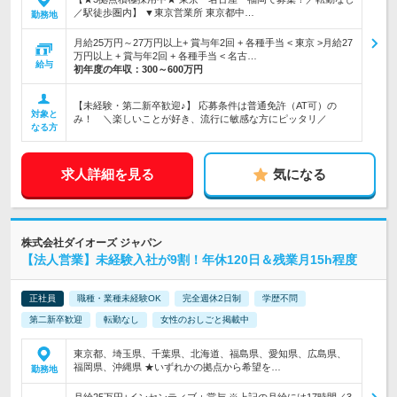
／駅徒歩圏内】 ▼東京営業所 東京都中…
勤務地
月給25万円～27万円以上+ 賞与年2回 + 各種手当 < 東京 >月給27
万円以上 + 賞与年2回 + 各種手当 < 名古…
給与
初年度の年収：
300～600万円
【未経験・第二新卒歓迎♪】 応募条件は普通免許（AT可）の
対象と
み！ ＼楽しいことが好き、流行に敏感な方にピッタリ／
なる方
求人詳細を見る
気になる
株式会社ダイオーズ ジャパン
【法人営業】未経験入社が9割！年休120日＆残業月15h程度
正社員
職種・業種未経験OK
完全週休2日制
学歴不問
第二新卒歓迎
転勤なし
女性のおしごと掲載中
東京都、埼玉県、千葉県、北海道、福島県、愛知県、広島県、
福岡県、沖縄県 ★いずれかの拠点から希望を…
勤務地