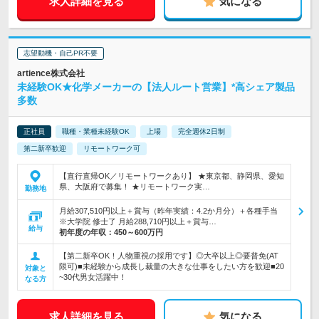
求人詳細を見る
気になる
志望動機・自己PR不要
artience株式会社
未経験OK★化学メーカーの【法人ルート営業】*高シェア製品
多数
正社員
職種・業種未経験OK
上場
完全週休2日制
第二新卒歓迎
リモートワーク可
【直行直帰OK／リモートワークあり】 ★東京都、静岡県、愛知
県、大阪府で募集！ ★リモートワーク実…
勤務地
月給307,510円以上＋賞与（昨年実績：4.2か月分）＋各種手当
※大学院 修士了 月給288,710円以上＋賞与…
給与
初年度の年収：
450～600万円
【第二新卒OK！人物重視の採用です】◎大卒以上◎要普免(AT
限可)■未経験から成長し裁量の大きな仕事をしたい方を歓迎■20
対象と
~30代男女活躍中！
なる方
求人詳細を見る
気になる