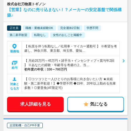
株式会社刃物屋トギノン
【営業】なのに売り込まない！？メーカーの安定基盤で関係構
築♪
正社員
職種・業種未経験OK
完全週休2日制
学歴不問
第二新卒歓迎
転勤なし
女性のおしごと掲載中
【 転居を伴う転勤なし／社用車・マイカー通勤可 】 ※希望を考
慮し、神奈川県、東京都、埼玉県、愛知…
勤務地
【 月給25万円～45万円＋諸手当＋インセンティブ＋賞与年2回
】 ※あなたの経験・年齢等を考慮の上、当…
給与
初年度の年収：
330～700万円
【 ◎コツコツと一人ひとりのお客様に向き合いたい方 ★未経
験・第二新卒歓迎！】◆学歴不問 ◆15年、20年以上勤める先輩
対象と
多数！◎要普免(AT限定可)
なる方
求人詳細を見る
気になる
志望動機・自己PR不要