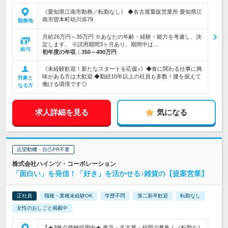
《愛知県江南市勤務／転勤なし》 ◆名古屋量販営業所 愛知県江
南市曽本町幼川添79
勤務地
月給26万円～35万円 ※あなたの年齢・経験・能力を考慮し、決
定します。 ※試用期間3ヶ月あり。期間中は…
給与
初年度の年収：
350～490万円
《未経験歓迎！新たなスタートを応援♪》◆食に関わる仕事に興
味がある方は大歓迎 ◆勤続10年以上の社員も多数！腰を据えて
対象と
働ける環境です◎
なる方
求人詳細を見る
気になる
志望動機・自己PR不要
株式会社ハインツ・コーポレーション
「面白い」を発信！「好き」を活かせる♪雑貨の【提案営業】
正社員
職種・業種未経験OK
学歴不問
第二新卒歓迎
転勤なし
女性のおしごと掲載中
【★3拠点積極採用中★ 東京・名古屋・福岡で募集！／転勤なし