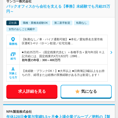
サンコー株式会社
バックオフィスから会社を支える【事務】未経験でも月給25万
円～
正社員
職種・業種未経験OK
第二新卒歓迎
転勤なし
女性のおしごと掲載中
【転勤なし／車・バイク通勤可能】 ■本社／愛知県名古屋市南
区要町1-4 U・Iターン歓迎／社宅完備…
勤務地
■月給25万円～（固定残業代含む）＋各種手当＋賞与年2回 ※上
記月給には、固定残業代4万3,822円（28時…
給与
初年度の年収：
300～400万円
【未経験・ブランクOK！】■大卒以上 ■日商簿記3級以上をお持
対象と
ちの方、経理または総務の実務経験がある方は歓迎します！
なる方
求人詳細を見る
気になる
NPA製造株式会社
年休128日◆賞与実績5.5ヶ月◆上場企業グループ／塗料の【製