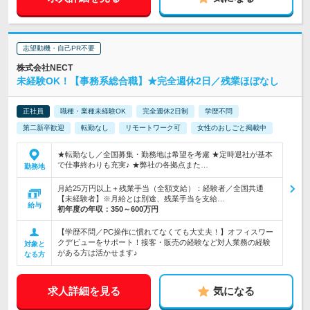
志望動機・自己PR不要
株式会社NECT
未経験OK！【事務系総合職】★完全週休2日／残業ほぼなし
正社員
職種・業種未経験OK
完全週休2日制
学歴不問
第二新卒歓迎
転勤なし
リモートワーク可
女性のおしごと掲載中
★転勤なし／全国募集・勤務地は希望を考慮 ★定時退社が基本
で仕事終わりも充実♪ ★弊社の各拠点また…
勤務地
月給25万円以上＋残業手当（全額支給）：経験者／全国共通
【未経験者】※月給とは別途、残業手当を支給…
給与
初年度の年収：
350～600万円
【学歴不問／PC操作に慣れてなくても大丈夫！】オフィスワー
クデビューをサポート！接客・販売の経験など対人業務の経験
対象と
がある方は活かせます♪
なる方
求人詳細を見る
気になる