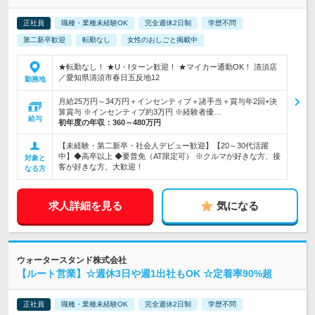
正社員
職種・業種未経験OK
完全週休2日制
学歴不問
第二新卒歓迎
転勤なし
女性のおしごと掲載中
★転勤なし！ ★U・Iターン歓迎！ ★マイカー通勤OK！ 清須店
／愛知県清須市春日五反地12
勤務地
月給25万円～34万円＋インセンティブ＋諸手当＋賞与年2回+決
算賞与 ※インセンティブ約3万円 ※経験者優…
給与
初年度の年収：
360～480万円
【未経験・第二新卒・社会人デビュー歓迎】【20～30代活躍
中】◆高卒以上 ◆要普免（AT限定可） ※クルマが好きな方、接
対象と
客が好きな方、大歓迎！
なる方
求人詳細を見る
気になる
ウォータースタンド株式会社
【ルート営業】☆週休3日や週1出社もOK ☆定着率90%超
正社員
職種・業種未経験OK
完全週休2日制
学歴不問