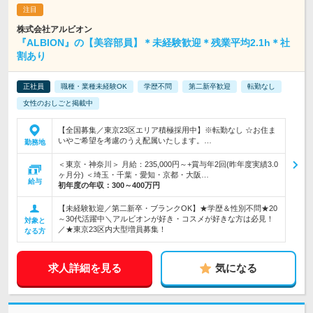
株式会社アルビオン
『ALBION』の【美容部員】＊未経験歓迎＊残業平均2.1h＊社
割あり
正社員
職種・業種未経験OK
学歴不問
第二新卒歓迎
転勤なし
女性のおしごと掲載中
【全国募集／東京23区エリア積極採用中】※転勤なし ☆お住ま
いやご希望を考慮のうえ配属いたします。…
勤務地
＜東京・神奈川＞ 月給：235,000円～+賞与年2回(昨年度実績3.0
ヶ月分) ＜埼玉・千葉・愛知・京都・大阪…
給与
初年度の年収：
300～400万円
【未経験歓迎／第二新卒・ブランクOK】★学歴＆性別不問★20
～30代活躍中＼アルビオンが好き・コスメが好きな方は必見！
対象と
／★東京23区内大型増員募集！
なる方
求人詳細を見る
気になる