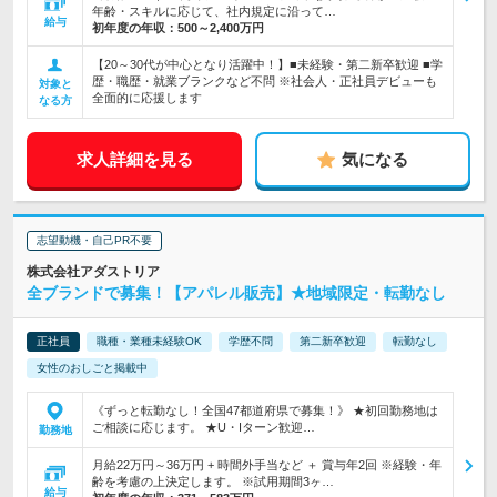
年齢・スキルに応じて、社内規定に沿って…
給与
初年度の年収：
500～2,400万円
【20～30代が中心となり活躍中！】■未経験・第二新卒歓迎 ■学
歴・職歴・就業ブランクなど不問 ※社会人・正社員デビューも
対象と
全面的に応援します
なる方
求人詳細を見る
気になる
志望動機・自己PR不要
株式会社アダストリア
全ブランドで募集！【アパレル販売】★地域限定・転勤なし
正社員
職種・業種未経験OK
学歴不問
第二新卒歓迎
転勤なし
女性のおしごと掲載中
《ずっと転勤なし！全国47都道府県で募集！》 ★初回勤務地は
ご相談に応じます。 ★U・Iターン歓迎…
勤務地
月給22万円～36万円 + 時間外手当など ＋ 賞与年2回 ※経験・年
齢を考慮の上決定します。 ※試用期間3ヶ…
給与