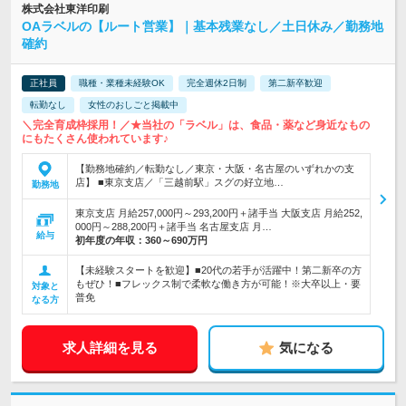
株式会社東洋印刷
OAラベルの【ルート営業】｜基本残業なし／土日休み／勤務地
確約
正社員
職種・業種未経験OK
完全週休2日制
第二新卒歓迎
転勤なし
女性のおしごと掲載中
＼完全育成枠採用！／★当社の「ラベル」は、食品・薬など身近なもの
にもたくさん使われています♪
【勤務地確約／転勤なし／東京・大阪・名古屋のいずれかの支
店】 ■東京支店／「三越前駅」スグの好立地…
勤務地
東京支店 月給257,000円～293,200円＋諸手当 大阪支店 月給252,
000円～288,200円＋諸手当 名古屋支店 月…
給与
初年度の年収：
360～690万円
【未経験スタートを歓迎】■20代の若手が活躍中！第二新卒の方
もぜひ！■フレックス制で柔軟な働き方が可能！※大卒以上・要
対象と
普免
なる方
求人詳細を見る
気になる