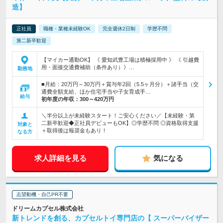
造】
正社員
職種・業種未経験OK
完全週休2日制
学歴不問
第二新卒歓迎
【マイカー通勤OK】 《 愛知武豊工場は積極採用中 》 《 引越費
用・面接交通費補助（条件あり）》…
勤務地
■月給：20万円～30万円＋賞与年2回（5.5ヶ月分）＋諸手当（交
通費全額支給、ほか住宅手当や子女育成手…
給与
初年度の年収：
300～420万円
＼半分以上が未経験スタート！ご安心ください／【未経験・第
二新卒歓迎◆正社員デビューもOK】◎学歴不問 ◎資格取得支援
対象と
＋取得後は報奨金もあり！
なる方
求人詳細を見る
気になる
志望動機・自己PR不要
ドリームカプセル株式会社
新トレンドを創る、カプセルトイ専門店の【 スーパーバイザー