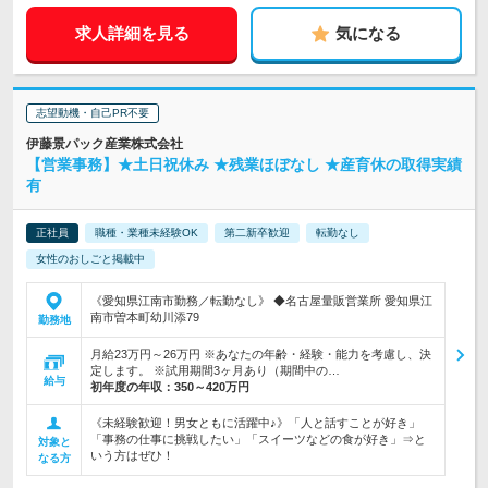
求人詳細を見る
気になる
志望動機・自己PR不要
伊藤景パック産業株式会社
【営業事務】★土日祝休み ★残業ほぼなし ★産育休の取得実績
有
正社員
職種・業種未経験OK
第二新卒歓迎
転勤なし
女性のおしごと掲載中
《愛知県江南市勤務／転勤なし》 ◆名古屋量販営業所 愛知県江
南市曽本町幼川添79
勤務地
月給23万円～26万円 ※あなたの年齢・経験・能力を考慮し、決
定します。 ※試用期間3ヶ月あり（期間中の…
給与
初年度の年収：
350～420万円
《未経験歓迎！男女ともに活躍中♪》「人と話すことが好き」
「事務の仕事に挑戦したい」「スイーツなどの食が好き」⇒と
対象と
いう方はぜひ！
なる方