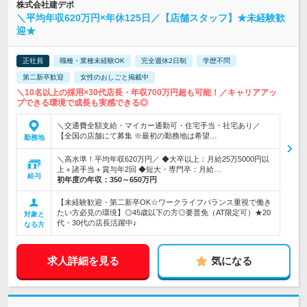
株式会社建デポ
＼平均年収620万円×年休125日／【店舗スタッフ】★未経験歓
迎★
正社員
職種・業種未経験OK
完全週休2日制
学歴不問
第二新卒歓迎
女性のおしごと掲載中
＼10名以上の採用×30代店長・年収700万円超も可能！／キャリアアッ
プできる環境で成長も実感できる◎
＼交通費全額支給・マイカー通勤可・住宅手当・社宅あり／
【全国の店舗にて募集 ※最初の勤務地は希望…
勤務地
＼高水準！平均年収620万円／ ◆大卒以上：月給25万5000円以
上＋諸手当＋賞与年2回 ◆短大・専門卒：月給…
給与
初年度の年収：
350～650万円
【未経験歓迎・第二新卒OK☆ワークライフバランス重視で働き
たい方必見の環境】◎45歳以下の方◎要普免（AT限定可）★20
対象と
代・30代の店長活躍中♪
なる方
求人詳細を見る
気になる