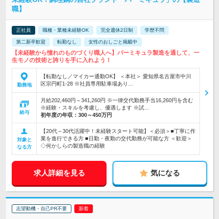
職】
正社員
職種・業種未経験OK
完全週休2日制
学歴不問
第二新卒歓迎
転勤なし
女性のおしごと掲載中
【未経験から憧れのものづくり職人へ】バーミキュラ製造を通して、一
生モノの技術と誇りを手に入れよう！
【転勤なし／マイカー通勤OK】 ＜本社＞ 愛知県名古屋市中川
区宗円町1-28 ※社員専用駐車場あり…
勤務地
月給202,460円～341,260円 ※一律交代勤務手当16,260円を含む
※経験・スキルを考慮し、優遇します ※試…
給与
初年度の年収：
300～450万円
【20代～30代活躍中！未経験スタート可能】＜必須＞■丁寧に作
業を進行できる方 ■日勤・夜勤の交代勤務が可能な方 ＜歓迎＞
対象と
◇何かしらの製造職の経験
なる方
求人詳細を見る
気になる
志望動機・自己PR不要