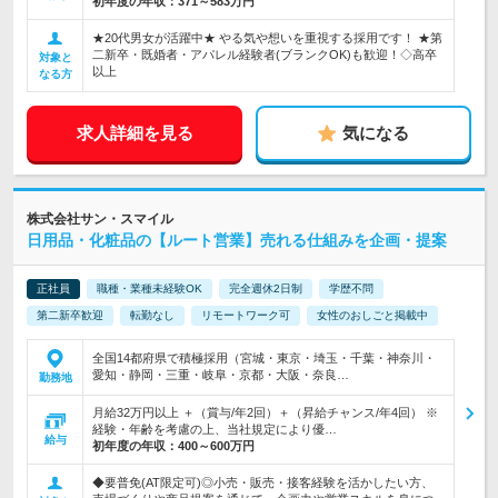
初年度の年収：
371～583万円
★20代男女が活躍中★ やる気や想いを重視する採用です！ ★第
二新卒・既婚者・アパレル経験者(ブランクOK)も歓迎！◇高卒
対象と
以上
なる方
求人詳細を見る
気になる
株式会社サン・スマイル
日用品・化粧品の【ルート営業】売れる仕組みを企画・提案
正社員
職種・業種未経験OK
完全週休2日制
学歴不問
第二新卒歓迎
転勤なし
リモートワーク可
女性のおしごと掲載中
全国14都府県で積極採用（宮城・東京・埼玉・千葉・神奈川・
愛知・静岡・三重・岐阜・京都・大阪・奈良…
勤務地
月給32万円以上 ＋（賞与/年2回）＋（昇給チャンス/年4回） ※
経験・年齢を考慮の上、当社規定により優…
給与
初年度の年収：
400～600万円
◆要普免(AT限定可)◎小売・販売・接客経験を活かしたい方、