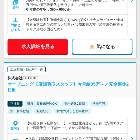
月給25万円+インセンティブ＋賞与 ※上記の月給には17時間／3
万円分の固定残業代を含みます。 ※超過分…
給与
初年度の年収：
350～600万円
【未経験歓迎】運転免許さえあればOK！社会人デビューや未経
験者＆第二新卒の方も大歓迎♪■40歳未満の方（若年層の長期キ
対象と
ャリア形成を図るため）
なる方
求人詳細を見る
気になる
志望動機・自己PR不要
株式会社FUTURE
オープニング【店舗買取スタッフ】★月給35万～／完全週休2
日制
正社員
職種・業種未経験OK
完全週休2日制
学歴不問
第二新卒歓迎
転勤なし
女性のおしごと掲載中
【転居を伴う転勤なし！】 ※北は北海道から、南は九州エリア
まで展開予定！ 下記のエリアから希望地を…
勤務地
■月給：350,000円 以上 +インセンティブ(賞与に反映) ※経験・