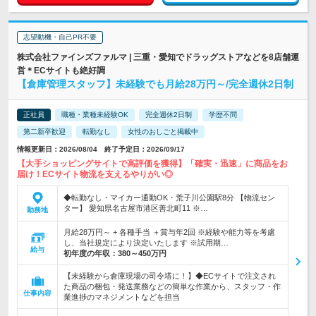
志望動機・自己PR不要
株式会社ファインズファルマ | 三重・愛知でドラッグストアなどを8店舗運
営＊ECサイトも絶好調
【倉庫管理スタッフ】未経験でも月給28万円～/完全週休2日制
正社員
職種・業種未経験OK
完全週休2日制
学歴不問
第二新卒歓迎
転勤なし
女性のおしごと掲載中
情報更新日：2026/08/04 終了予定日：2026/09/17
【大手ショッピングサイトで高評価を獲得】「確実・迅速」に商品をお
届け！ECサイト物流を支えるやりがい◎
◆転勤なし・マイカー通勤OK・荒子川公園駅8分 【物流セン
ター】 愛知県名古屋市港区善北町11 ※…
勤務地
月給28万円～ + 各種手当 ＋賞与年2回 ※経験や能力等を考慮
し、当社規定により決定いたします ※試用期…
給与
初年度の年収：
380～450万円
【未経験から倉庫現場の司令塔に！】◆ECサイトで注文され
た商品の梱包・発送業務などの簡単な作業から、スタッフ・作
仕事内容
業進捗のマネジメントなどを担当