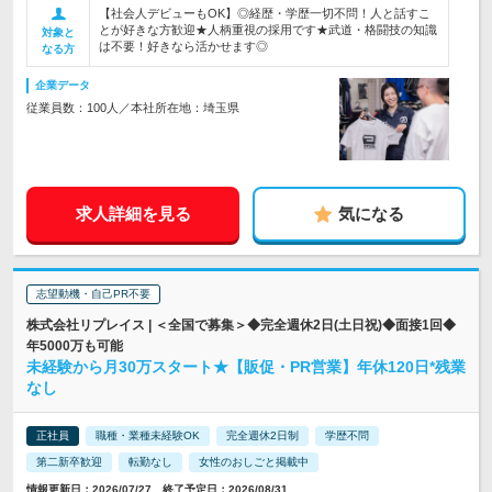
【社会人デビューもOK】◎経歴・学歴一切不問！人と話すこ
とが好きな方歓迎★人柄重視の採用です★武道・格闘技の知識
対象と
は不要！好きなら活かせます◎
なる方
企業データ
従業員数：100人／本社所在地：埼玉県
求人詳細を見る
気になる
志望動機・自己PR不要
株式会社リプレイス | ＜全国で募集＞◆完全週休2日(土日祝)◆面接1回◆
年5000万も可能
未経験から月30万スタート★【販促・PR営業】年休120日*残業
なし
正社員
職種・業種未経験OK
完全週休2日制
学歴不問
第二新卒歓迎
転勤なし
女性のおしごと掲載中
情報更新日：2026/07/27 終了予定日：2026/08/31