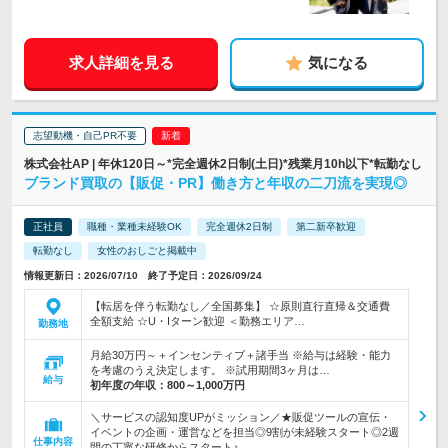
求人詳細を見る
気になる
志望動機・自己PR不要
株式会社AP | 年休120日～*完全週休2日制(土日)*残業月10h以下*転勤なし
ブランド買取の【販促・PR】働き方と年収の二刀流を実現◎
正社員
職種・業種未経験OK
完全週休2日制
第二新卒歓迎
転勤なし
女性のおしごと掲載中
情報更新日：2026/07/10 終了予定日：2026/09/24
【転居を伴う転勤なし／全国募集】 ☆原則直行直帰＆交通費
全額支給 ☆U・Iターン歓迎 ＜勤務エリア…
勤務地
月給30万円～＋インセンティブ＋諸手当 ※給与は経験・能力
を考慮のうえ決定します。 ※試用期間3ヶ月は…
給与
初年度の年収：
800～1,000万円
＼サービスの認知度UPがミッション／★販促ツールの宣伝・
イベントの企画・運営などを担当◎9割が未経験スタート◎2週
仕事内容
間の丁寧な研修からスタート♪