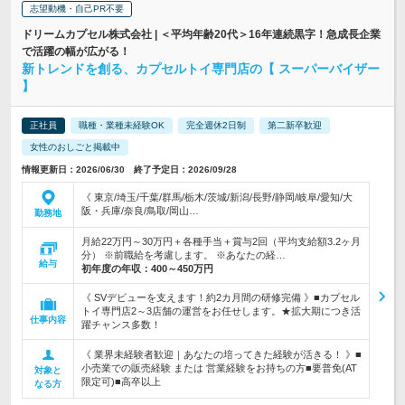
志望動機・自己PR不要
ドリームカプセル株式会社 | ＜平均年齢20代＞16年連続黒字！急成長企業
で活躍の幅が広がる！
新トレンドを創る、カプセルトイ専門店の【 スーパーバイザー
】
正社員
職種・業種未経験OK
完全週休2日制
第二新卒歓迎
女性のおしごと掲載中
情報更新日：2026/06/30 終了予定日：2026/09/28
《 東京/埼玉/千葉/群馬/栃木/茨城/新潟/長野/静岡/岐阜/愛知/大
阪・兵庫/奈良/鳥取/岡山…
勤務地
月給22万円～30万円＋各種手当＋賞与2回（平均支給額3.2ヶ月
分） ※前職給を考慮します。 ※あなたの経…
給与
初年度の年収：
400～450万円
《 SVデビューを支えます！約2カ月間の研修完備 》■カプセル
トイ専門店2～3店舗の運営をお任せします。★拡大期につき活
仕事内容
躍チャンス多数！
《 業界未経験者歓迎｜あなたの培ってきた経験が活きる！ 》■
小売業での販売経験 または 営業経験をお持ちの方■要普免(AT
対象と
限定可)■高卒以上
なる方