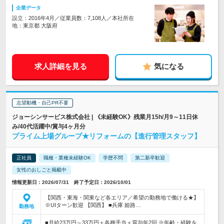
企業データ
設立：2016年4月／従業員数：7,108人／本社所在
地：東京都 大阪府
求人詳細を見る
気になる
志望動機・自己PR不要
ジョーシンサービス株式会社 | 《未経験OK》残業月15h/月9～11日休
み/40代活躍中/賞与4ヶ月分
プライム上場グループ★リフォームの【進行管理スタッフ】
正社員
職種・業種未経験OK
学歴不問
第二新卒歓迎
女性のおしごと掲載中
情報更新日：2026/07/31 終了予定日：2026/10/01
【関西・東海・関東など各エリア／希望の勤務地で働ける★】
※UIターン歓迎 【関西】 ■兵庫 姫路…
勤務地
■月給23万円～33万円＋各種手当＋賞与年2回 ※年齢・経験を