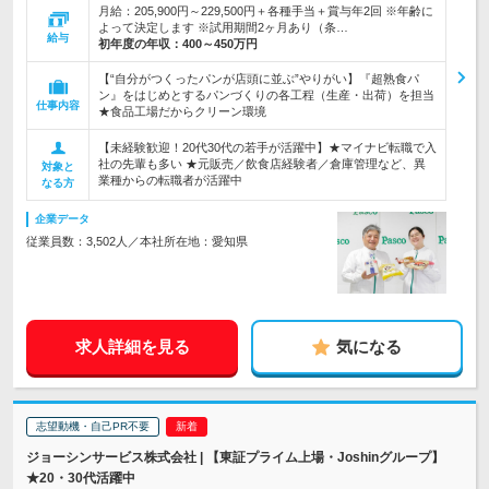
月給：205,900円～229,500円＋各種手当＋賞与年2回 ※年齢に
よって決定します ※試用期間2ヶ月あり（条…
給与
初年度の年収：
400～450万円
【“自分がつくったパンが店頭に並ぶ”やりがい】『超熟食パ
ン』をはじめとするパンづくりの各工程（生産・出荷）を担当
仕事内容
★食品工場だからクリーン環境
【未経験歓迎！20代30代の若手が活躍中】★マイナビ転職で入
社の先輩も多い ★元販売／飲食店経験者／倉庫管理など、異
対象と
業種からの転職者が活躍中
なる方
企業データ
従業員数：3,502人／本社所在地：愛知県
求人詳細を見る
気になる
志望動機・自己PR不要
ジョーシンサービス株式会社 | 【東証プライム上場・Joshinグループ】
★20・30代活躍中