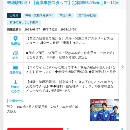
未経験歓迎！【倉庫事務スタッフ】定着率96.1%★月9～11日
正社員
職種・業種未経験OK
学歴不問
第二新卒歓迎
女性のおしごと掲載中
情報更新日：2026/08/07 終了予定日：2026/10/08
【希望の勤務地で働ける】 東海・関東エリアの各サービスセ
ンター！ UIターン歓迎 【東海】 ■名古…
勤務地
■月給22万円～33万円 ※上記は基本給＋住宅手当（一律支給）
となります。 ※年齢・経験を考慮し決定し…
給与
【ワイワイとにぎやかな職場です★】商品の検品や振り分けな
どをお任せします！◆年収例:550万円/30歳 ◆賞与実績4ヶ月分
仕事内容
【経験・学歴不問/第二新卒歓迎】40歳以下(※)／PCで簡単な
入力ができればOK◆社割・住宅補助・オリジナル休暇制度な
対象と
ど大手ならではの福利厚生あり
なる方
企業データ
設立：1960年4月／従業員数：735人／本社所在地：
大阪府