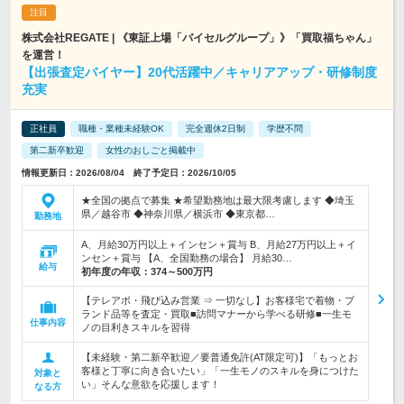
株式会社REGATE | 《東証上場「バイセルグループ」》「買取福ちゃん」
を運営！
【出張査定バイヤー】20代活躍中／キャリアアップ・研修制度
充実
正社員
職種・業種未経験OK
完全週休2日制
学歴不問
第二新卒歓迎
女性のおしごと掲載中
情報更新日：2026/08/04 終了予定日：2026/10/05
★全国の拠点で募集 ★希望勤務地は最大限考慮します ◆埼玉
県／越谷市 ◆神奈川県／横浜市 ◆東京都…
勤務地
A、月給30万円以上＋インセン＋賞与 B、月給27万円以上＋イ
ンセン＋賞与 【A、全国勤務の場合】 月給30…
給与
初年度の年収：
374～500万円
【テレアポ・飛び込み営業 ⇒ 一切なし】お客様宅で着物・ブ
ランド品等を査定・買取■訪問マナーから学べる研修■一生モ
仕事内容
ノの目利きスキルを習得
【未経験・第二新卒歓迎／要普通免許(AT限定可)】「もっとお
客様と丁寧に向き合いたい」「一生モノのスキルを身につけた
対象と
い」そんな意欲を応援します！
なる方