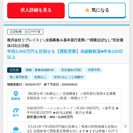
求人詳細を見る
気になる
志望動機・自己PR不要
株式会社リプレイス | ＼全国募集＆基本直行直帰／*残業ほぼなし*完全週
休2日(土日祝)
年収5,000万円も目指せる【買取営業】未経験歓迎■年休120日
以上
正社員
職種・業種未経験OK
完全週休2日制
学歴不問
第二新卒歓迎
転勤なし
女性のおしごと掲載中
情報更新日：2026/07/27 終了予定日：2026/08/31
【転居を伴う転勤なし／全国募集】 ☆原則直行直帰＆交通費
全額支給 ☆U・Iターン歓迎 ＜勤務エリア…
勤務地
月給30万円～＋インセンティブ（月100~200万円）＋諸手当 ★
平均月収120万円 ★給与は経験・能力を考慮…
給与
初年度の年収：
800～5,000万円
【入社1年で年2000万円超の先輩も！将来の幹部候補も目指せ
る】全国各地で買取査定業務を行います★まずは研修＋OJTで