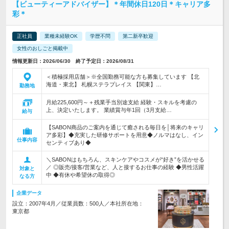
【ビューティーアドバイザー】＊年間休日120日＊キャリア多
彩＊
正社員
業種未経験OK
学歴不問
第二新卒歓迎
女性のおしごと掲載中
情報更新日：2026/06/30 終了予定日：2026/08/31
＜積極採用店舗＞※全国勤務可能な方も募集しています 【北
海道・東北】 札幌ステラプレイス 【関東】…
勤務地
月給225,600円～＋残業手当別途支給 経験・スキルを考慮の
上、決定いたします。 業績賞与年1回（3月支給…
給与
【SABON商品のご案内を通じて癒される毎日を│将来のキャリ
ア多彩】◆充実した研修サポートを用意◆ノルマはなし、イン
仕事内容
センティブあり◆
＼SABONはもちろん、スキンケアやコスメが“好き”を活かせる
／ ◎販売/接客/営業など、人と接するお仕事の経験 ◆男性活躍
対象と
中 ◆有休や希望休の取得◎
なる方
企業データ
設立：2007年4月／従業員数：500人／本社所在地：
東京都