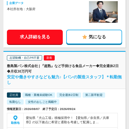
企業データ
本社所在地：大阪府
求人詳細を見る
気になる
志望動機・自己PR不要
敷島製パン株式会社 | 『超熟』など手掛ける食品メーカー◆完全週休2日
◆月収30万円可
安定や働きやすさなども魅力♪【パンの製造スタッフ】＊転勤無
し
正社員
職種・業種未経験OK
完全週休2日制
第二新卒歓迎
転勤なし
女性のおしごと掲載中
情報更新日：2026/08/07 終了予定日：2026/09/24
愛知県『犬山工場』積極採用中！ 【愛知県／奈良県／兵庫
県】の以下拠点に希望と通勤を考慮して配属しま…
勤務地