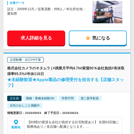
企業データ
設立：2009年12月／従業員数：898人／本社所在地：
愛知県
求人詳細を見る
気になる
志望動機・自己PR不要
株式会社カメラのキタムラ | #残業月平均4.7h#家賃80％会社負担#有休取
得率95.5%#年休116日
★未経験歓迎★Apple製品の修理受付を担当する【店舗スタッ
フ】
正社員
職種・業種未経験OK
学歴不問
第二新卒歓迎
女性のおしごと掲載中
情報更新日：2026/08/03 終了予定日：2026/08/24
【約8割の家賃を会社が負担する社宅制度あり】 全国63店舗に
勤務地あり／各店舗へ配属となります。…
勤務地