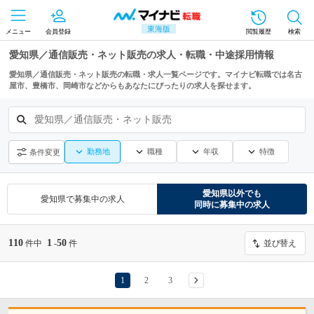
東海版
メニュー
会員登録
閲覧履歴
検索
愛知県／通信販売・ネット販売の求人・転職・中途採用情報
愛知県／通信販売・ネット販売の転職・求人一覧ページです。マイナビ転職では名古
屋市、豊橋市、岡崎市などからもあなたにぴったりの求人を探せます。
愛知県／通信販売・ネット販売
勤務地
職種
年収
特徴
条件変更
愛知県
以外でも
愛知県
で募集中の求人
同時に募集中の求人
110
1
50
件中
-
件
並び替え
1
2
3