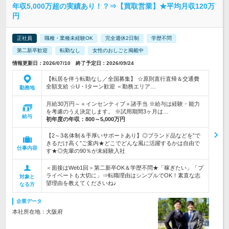
年収5,000万超の実績あり！？⇒【買取営業】★平均月収120万
円
正社員
職種・業種未経験OK
完全週休2日制
学歴不問
第二新卒歓迎
転勤なし
女性のおしごと掲載中
情報更新日：2026/07/10 終了予定日：2026/09/24
【転居を伴う転勤なし／全国募集】 ☆原則直行直帰＆交通費
全額支給 ☆U・Iターン歓迎 ＜勤務エリア…
勤務地
月給30万円～＋インセンティブ＋諸手当 ※給与は経験・能力
を考慮のうえ決定します。 ※試用期間3ヶ月は…
給与
初年度の年収：
800～5,000万円
【2～3名体制＆手厚いサポートあり】◎ブランド品などを”で
きるだけ高く”ご案内★どこでどんな風に活躍するかは自由で
仕事内容
す★◎先輩の90％が未経験入社
＜面接はWeb1回＞第二新卒OK＆学歴不問★「稼ぎたい」「プ
ライベートも大切に」⇒転職理由はシンプルでOK！素直な志
対象と
望理由を教えてくださいね♪
なる方
企業データ
本社所在地：大阪府