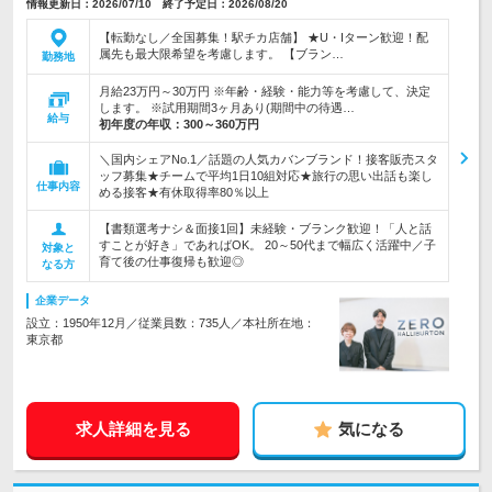
情報更新日：2026/07/10 終了予定日：2026/08/20
【転勤なし／全国募集！駅チカ店舗】 ★U・Iターン歓迎！配
属先も最大限希望を考慮します。 【ブラン…
勤務地
月給23万円～30万円 ※年齢・経験・能力等を考慮して、決定
します。 ※試用期間3ヶ月あり(期間中の待遇…
給与
初年度の年収：
300～360万円
＼国内シェアNo.1／話題の人気カバンブランド！接客販売スタ
ッフ募集★チームで平均1日10組対応★旅行の思い出話も楽し
仕事内容
める接客★有休取得率80％以上
【書類選考ナシ＆面接1回】未経験・ブランク歓迎！「人と話
すことが好き」であればOK。 20～50代まで幅広く活躍中／子
対象と
育て後の仕事復帰も歓迎◎
なる方
企業データ
設立：1950年12月／従業員数：735人／本社所在地：
東京都
求人詳細を見る
気になる