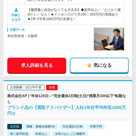
【履歴書に自信がなくても大丈夫】◆高卒以上／「とにかく稼
ぎたい」なら！★インセンだけで月100～200万円の実績あり
対象と
★1年で年収1000万円の先輩も！
なる方
企業データ
本社所在地：大阪府
求人詳細を見る
気になる
志望動機・自己PR不要
株式会社AP | *年休120日～*完全週休2日制(土日)*残業月10h以下*転勤な
し
ブランド品の【買取アドバイザー】入社1年目平均年収1000万
円☆
正社員
職種・業種未経験OK
完全週休2日制
学歴不問
第二新卒歓迎
転勤なし
女性のおしごと掲載中