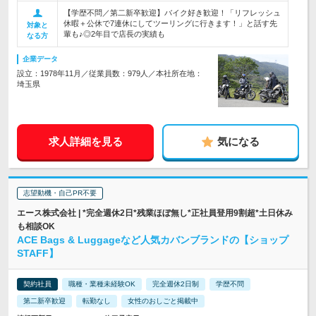
【学歴不問／第二新卒歓迎】バイク好き歓迎！「リフレッシュ
休暇＋公休で7連休にしてツーリングに行きます！」と話す先
対象と
輩も♪◎2年目で店長の実績も
なる方
企業データ
設立：1978年11月／従業員数：979人／本社所在地：
埼玉県
求人詳細を見る
気になる
志望動機・自己PR不要
エース株式会社 | *完全週休2日*残業ほぼ無し*正社員登用9割超*土日休み
も相談OK
ACE Bags & Luggageなど人気カバンブランドの【ショップ
STAFF】
契約社員
職種・業種未経験OK
完全週休2日制
学歴不問
第二新卒歓迎
転勤なし
女性のおしごと掲載中