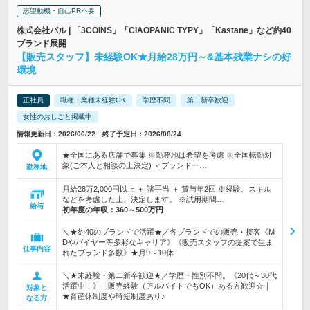
志望動機・自己PR不要
株式会社パル | 「3COINS」「CIAOPANIC TYPY」「Kastane」など約40
ブランド展開
【販売スタッフ】未経験OK★月給28万円～&基本残業ナシの好
環境
正社員
職種・業種未経験OK
学歴不問
第二新卒歓迎
女性のおしごと掲載中
情報更新日：2026/06/22 終了予定日：2026/08/24
★全国にある店舗で募集 ※勤務地は希望を考慮 ※全国転勤対
象(ご本人と相談の上決定) ＜ブランド一…
勤務地
月給28万2,000円以上 ＋ 諸手当 ＋ 賞与年2回 ※経験、スキル
などを考慮した上、決定します。 ※試用期間…
給与
初年度の年収：
360～500万円
＼★約40のブランドで活躍★／各ブランドでの販売・接客《M
Dやバイヤー等多彩なキャリア》《販売スタッフの提案で生ま
仕事内容
れたブランド多数》★月9～10休
＼★未経験・第二新卒歓迎★／学歴・性別不問。《20代～30代
活躍中！》｜販売経験（アルバイトでもOK）ある方歓迎☆｜
対象と
★育産休制度や時短制度あり♪
なる方