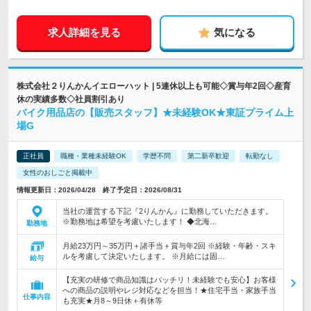
求人詳細を見る
気になる
株式会社２りんかんイエローハット | 5連休以上も可能◇賞与年2回◇産育
休の実績多数◇社員割引あり
バイク用品店の【販売スタッフ】★未経験OK★東証プライム上
場G
正社員
職種・業種未経験OK
学歴不問
第二新卒歓迎
転勤なし
女性のおしごと掲載中
情報更新日：2026/04/28 終了予定日：2026/08/31
当社の運営する下記『2りんかん』に勤務していただきます。
※勤務地は希望を考慮いたします！ ◆北海…
勤務地
月給23万円～35万円＋諸手当＋賞与年2回 ※経験・年齢・スキ
ルを考慮して決定いたします。 ※月給には固…
給与
【充実の研修で商品知識はバッチリ！未経験でも安心】お客様
への商品の説明やレジ対応などを担当！★住宅手当・家族手当
仕事内容
も充実★月8～9日休＋有休等