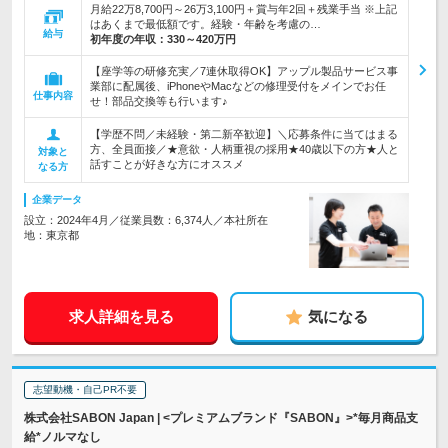
月給22万8,700円～26万3,100円＋賞与年2回＋残業手当 ※上記
はあくまで最低額です。経験・年齢を考慮の…
給与
初年度の年収：
330～420万円
【座学等の研修充実／7連休取得OK】アップル製品サービス事
業部に配属後、iPhoneやMacなどの修理受付をメインでお任
仕事内容
せ！部品交換等も行います♪
【学歴不問／未経験・第二新卒歓迎】＼応募条件に当てはまる
方、全員面接／★意欲・人柄重視の採用★40歳以下の方★人と
対象と
話すことが好きな方にオススメ
なる方
企業データ
設立：2024年4月／従業員数：6,374人／本社所在
地：東京都
求人詳細を見る
気になる
志望動機・自己PR不要
株式会社SABON Japan | <プレミアムブランド『SABON』>*毎月商品支
給*ノルマなし