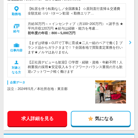
【転居を伴う転勤なし／全国募集】 ☆原則直行直帰＆交通費
全額支給 ☆U・Iターン歓迎 ＜勤務エリア…
勤務地
月給30万円～＋インセンティブ（月100~200万円）＋諸手当 ★
平均月収120万円 ★給与は経験・能力を考慮…
給与
初年度の年収：
800～5,000万円
【まずは研修＋OJTで丁寧に育成★二人一組のペアで働く】ブ
ランド品からガラクタまで！？全国各地で買取査定業務を行い
仕事内容
ます★ノルマはありません
【正社員デビューも歓迎】◎学歴・経験・資格・年齢不問！人
柄重視の採用★安定収入＆ライフワークバランス重視の方も歓
対象と
迎♪フットワーク軽く働けます
なる方
企業データ
設立：2024年5月／本社所在地：東京都
求人詳細を見る
気になる