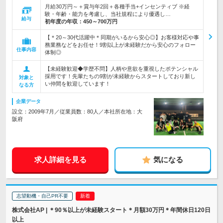
月給30万円～＋賞与年2回＋各種手当+インセンティブ ※経
験・年齢・能力を考慮し、当社規程により優遇し…
給与
初年度の年収：
450～700万円
【＊20～30代活躍中＊同期がいるから安心◎】お客様対応や事
務業務などをお任せ！9割以上が未経験だから安心のフォロー
仕事内容
体制◎
【未経験歓迎◆学歴不問】人柄や意欲を重視したポテンシャル
採用です！先輩たちの9割が未経験からスタートしており新し
対象と
い仲間を歓迎しています！
なる方
企業データ
設立：2009年7月／従業員数：80人／本社所在地：大
阪府
求人詳細を見る
気になる
志望動機・自己PR不要
株式会社AP | ＊90％以上が未経験スタート＊月額30万円＊年間休日120日
以上