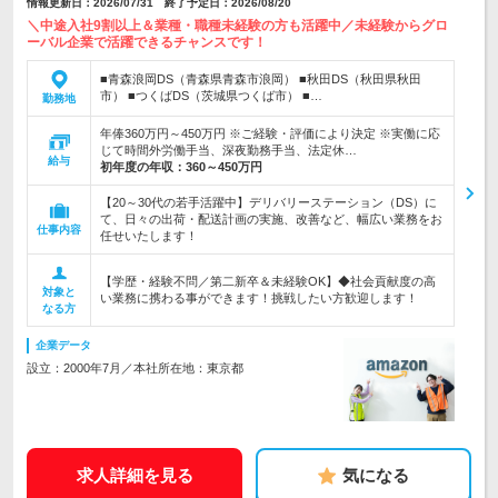
情報更新日：2026/07/31 終了予定日：2026/08/20
＼中途入社9割以上＆業種・職種未経験の方も活躍中／未経験からグロ
ーバル企業で活躍できるチャンスです！
■青森浪岡DS（青森県青森市浪岡） ■秋田DS（秋田県秋田
市） ■つくばDS（茨城県つくば市） ■…
勤務地
年俸360万円～450万円 ※ご経験・評価により決定 ※実働に応
じて時間外労働手当、深夜勤務手当、法定休…
給与
初年度の年収：
360～450万円
【20～30代の若手活躍中】デリバリーステーション（DS）に
て、日々の出荷・配送計画の実施、改善など、幅広い業務をお
仕事内容
任せいたします！
【学歴・経験不問／第二新卒＆未経験OK】◆社会貢献度の高
対象と
い業務に携わる事ができます！挑戦したい方歓迎します！
なる方
企業データ
設立：2000年7月／本社所在地：東京都
求人詳細を見る
気になる