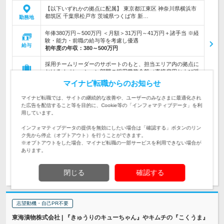
【以下いずれかの拠点に配属】 東京都江東区 神奈川県横浜市
都筑区 千葉県松戸市 茨城県つくば市 新…
勤務地
年俸380万円～500万円 ＜月額＞31万円～41万円＋諸手当 ※経
験・能力・前職の給与等を考慮し優遇
給与
初年度の年収：
380～500万円
採用チームリーダーのサポートのもと、担当エリア内の拠点に
おけるオペレーション部門の採用業務全般（直接雇用および派
仕事内容
遣会社経由）をお任せします
マイナビ転職からのお知らせ
◆採用関連業務の経験（目安として2年以上） ◆ビジネスレベ
マイナビ転職では、サイトの継続的な改善や、ユーザーのみなさまに最適化され
ルの日本語力 ◆Microsoftアプリケーションを使用した業務経
対象と
た広告を配信すること等を目的に、Cookie等の「インフォマティブデータ」を利
験（1年以上）◆学歴不問
なる方
用しています。
インフォマティブデータの提供を無効にしたい場合は「確認する」ボタンのリン
企業データ
ク先から停止（オプトアウト）を行うことができます。
設立：2000年11月／従業員数：8,500人／本社所在地：東京都
※オプトアウトをした場合、マイナビ転職の一部サービスを利用できない場合が
あります。
求人詳細を見る
気になる
閉じる
確認する
志望動機・自己PR不要
東海漬物株式会社 | 『きゅうりのキューちゃん』やキムチの『こくうま』