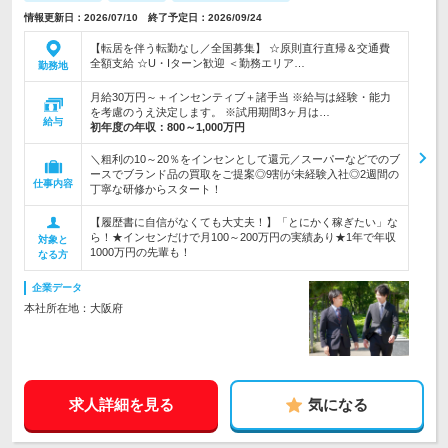
情報更新日：2026/07/10 終了予定日：2026/09/24
【転居を伴う転勤なし／全国募集】 ☆原則直行直帰＆交通費
全額支給 ☆U・Iターン歓迎 ＜勤務エリア…
勤務地
月給30万円～＋インセンティブ＋諸手当 ※給与は経験・能力
を考慮のうえ決定します。 ※試用期間3ヶ月は…
給与
初年度の年収：
800～1,000万円
＼粗利の10～20％をインセンとして還元／スーパーなどでのブ
ースでブランド品の買取をご提案◎9割が未経験入社◎2週間の
仕事内容
丁寧な研修からスタート！
【履歴書に自信がなくても大丈夫！】「とにかく稼ぎたい」な
ら！★インセンだけで月100～200万円の実績あり★1年で年収
対象と
1000万円の先輩も！
なる方
企業データ
本社所在地：大阪府
求人詳細を見る
気になる