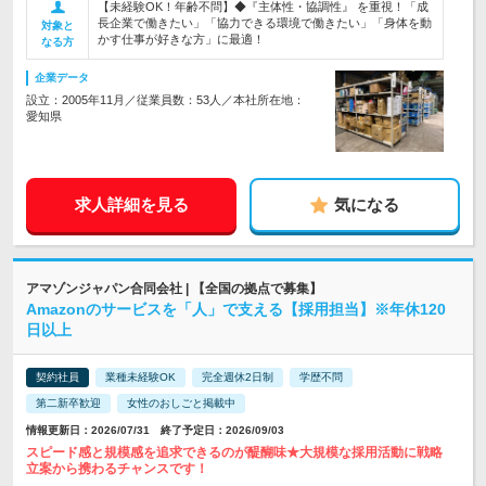
【未経験OK！年齢不問】◆『主体性・協調性』 を重視！「成
長企業で働きたい」「協力できる環境で働きたい」「身体を動
対象と
かす仕事が好きな方」に最適！
なる方
企業データ
設立：2005年11月／従業員数：53人／本社所在地：
愛知県
求人詳細を見る
気になる
アマゾンジャパン合同会社 | 【全国の拠点で募集】
Amazonのサービスを「人」で支える【採用担当】※年休120
日以上
契約社員
業種未経験OK
完全週休2日制
学歴不問
第二新卒歓迎
女性のおしごと掲載中
情報更新日：2026/07/31 終了予定日：2026/09/03
スピード感と規模感を追求できるのが醍醐味★大規模な採用活動に戦略
立案から携わるチャンスです！