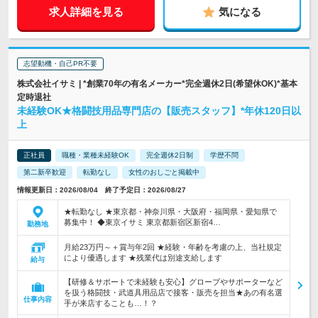
求人詳細を見る
気になる
志望動機・自己PR不要
株式会社イサミ | *創業70年の有名メーカー*完全週休2日(希望休OK)*基本
定時退社
未経験OK★格闘技用品専門店の【販売スタッフ】*年休120日以
上
正社員
職種・業種未経験OK
完全週休2日制
学歴不問
第二新卒歓迎
転勤なし
女性のおしごと掲載中
情報更新日：2026/08/04 終了予定日：2026/08/27
★転勤なし ★東京都・神奈川県・大阪府・福岡県・愛知県で
募集中！ ◆東京イサミ 東京都新宿区新宿4…
勤務地
月給23万円～＋賞与年2回 ★経験・年齢を考慮の上、当社規定
により優遇します ★残業代は別途支給します
給与
【研修＆サポートで未経験も安心】グローブやサポーターなど
を扱う格闘技・武道具用品店で接客・販売を担当★あの有名選
仕事内容
手が来店することも…！？