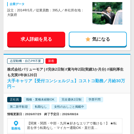
企業データ
設立：2014年5月／従業員数：395人／本社所在地：
大阪府
求人詳細を見る
気になる
志望動機・自己PR不要
株式会社バリューモア | #完休2日制 #賞与年2回(実績3か月分) #福利厚生
も充実#年休120日
大手キャリア【受付コンシェルジュ】コストコ勤務／月給30万
円～
正社員
職種・業種未経験OK
完全週休2日制
学歴不問
第二新卒歓迎
転勤なし
女性のおしごと掲載中
情報更新日：2026/07/29 終了予定日：2026/08/24
【関東・関西・中部・九州★好きなエリアで働ける！】 ★転
居を伴う転勤なし・マイカー通勤OK・直行直…
勤務地