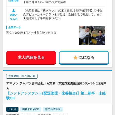
仕事内容
丁寧に育成！2人1組のペアで活躍
【志望動機は「稼ぎたい」でOK！経歴/学歴/年齢不問】◎社会
人デビューからベテランまで歓迎！全国各地で募集しています
対象と
★地域問わず平均月収120万円
なる方
企業データ
設立：2024年5月／本社所在地：東京都
求人詳細を見る
気になる
志望動機・自己PR不要
アマゾン ジャパン合同会社 | ★業界・業種未経験歓迎/20代～30代活躍中
★
【シフトアシスタント(配送管理・改善担当)】第二新卒・未経
験OK
正社員
職種未経験OK
第二新卒歓迎