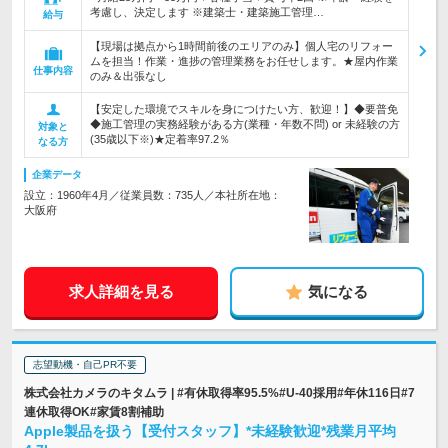
考慮し、決定します ※建築士・建築施工管理…
給与
【現場は拠点から1時間前後のエリアのみ】個人宅のリフォー
ムを担当！作業・進捗の管理業務をお任せします。★屋内作業
仕事内容
のみ＆出張なし
【安定した環境でスキルを身につけたい方、歓迎！】◆要普免
◆施工管理の実務経験がある方(業種・年数不問) or 未経験の方
対象と
(35歳以下※)★定着率97.2％
なる方
企業データ
設立：1960年4月／従業員数：735人／本社所在地：
大阪府
求人詳細を見る
気になる
志望動機・自己PR不要
株式会社カメラのキタムラ | #有休取得率95.5%#U-40採用#年休116日#7
連休取得OK#家賃8割補助
Apple製品を扱う【受付スタッフ】*未経験歓迎*残業月平均