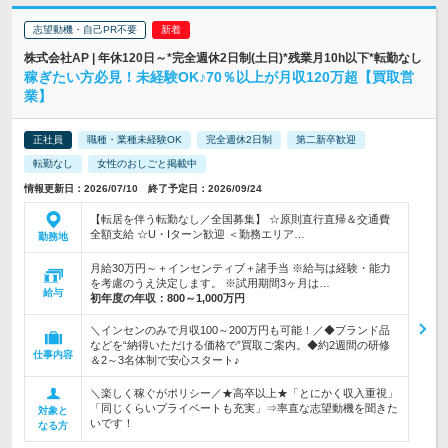
志望動機・自己PR不要
株式会社AP | 年休120日～*完全週休2日制(土日)*残業月10h以下*転勤なし
稼ぎたい方必見！未経験OK♪70％以上が月収120万超【買取営
業】
正社員
職種・業種未経験OK
完全週休2日制
第二新卒歓迎
転勤なし
女性のおしごと掲載中
情報更新日：2026/07/10 終了予定日：2026/09/24
【転居を伴う転勤なし／全国募集】 ☆原則直行直帰＆交通費
全額支給 ☆U・Iターン歓迎 ＜勤務エリア…
勤務地
月給30万円～＋インセンティブ＋諸手当 ※給与は経験・能力
を考慮のうえ決定します。 ※試用期間3ヶ月は…
給与
初年度の年収：
800～1,000万円
＼インセンのみで月収100～200万円も可能！／◆ブランド品
などを“納得いただける価格で”買取ご案内。◆約2週間の研修
仕事内容
＆2～3名体制で安心スタート♪
＼楽しく稼ぐがポリシー／★高卒以上★「とにかく収入重視」
「同じくらいプライベートも充実」⇒率直な志望動機を聞きた
対象と
いです！
なる方