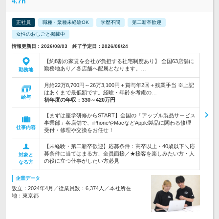
4.7h
正社員
職種・業種未経験OK
学歴不問
第二新卒歓迎
女性のおしごと掲載中
情報更新日：2026/08/03 終了予定日：2026/08/24
【約8割の家賃を会社が負担する社宅制度あり】 全国63店舗に
勤務地あり／各店舗へ配属となります。…
勤務地
月給22万8,700円～26万3,100円＋賞与年2回＋残業手当 ※上記
はあくまで最低額です。経験・年齢を考慮の…
給与
初年度の年収：
330～420万円
【まずは座学研修からSTART】全国の「アップル製品サービス
事業部」各店舗で、iPhoneやMacなどApple製品に関わる修理
仕事内容
受付・修理や交換をお任せ！
【未経験・第二新卒歓迎】応募条件：高卒以上・40歳以下＼応
募条件に当てはまる方、全員面接／★接客を楽しみたい方・人
対象と
の役に立つ仕事がしたい方必見
なる方
企業データ
設立：2024年4月／従業員数：6,374人／本社所在
地：東京都