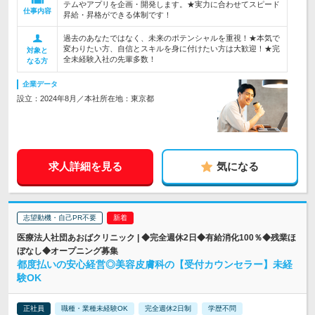
テムやアプリを企画・開発します。★実力に合わせてスピード
仕事内容
昇給・昇格ができる体制です！
過去のあなたではなく、未来のポテンシャルを重視！★本気で
変わりたい方、自信とスキルを身に付けたい方は大歓迎！★完
対象と
全未経験入社の先輩多数！
なる方
企業データ
設立：2024年8月／本社所在地：東京都
求人詳細を見る
気になる
志望動機・自己PR不要
医療法人社団あおばクリニック | ◆完全週休2日◆有給消化100％◆残業ほ
ぼなし◆オープニング募集
都度払いの安心経営◎美容皮膚科の【受付カウンセラー】未経
験OK
正社員
職種・業種未経験OK
完全週休2日制
学歴不問