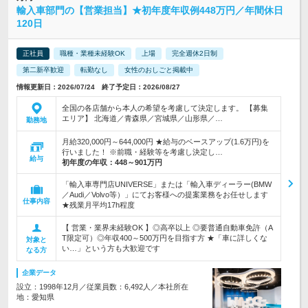
輸入車部門の【営業担当】★初年度年収例448万円／年間休日
120日
正社員
職種・業種未経験OK
上場
完全週休2日制
第二新卒歓迎
転勤なし
女性のおしごと掲載中
情報更新日：2026/07/24 終了予定日：2026/08/27
全国の各店舗から本人の希望を考慮して決定します。 【募集
エリア】 北海道／青森県／宮城県／山形県／…
勤務地
月給320,000円～644,000円 ★給与のベースアップ(1.6万円)を
行いました！ ※前職・経験等を考慮し決定し…
給与
初年度の年収：
448～901万円
「輸入車専門店UNIVERSE」または「輸入車ディーラー(BMW
／Audi／Volvo等）」にてお客様への提案業務をお任せします
仕事内容
★残業月平均17h程度
【 営業・業界未経験OK 】◎高卒以上 ◎要普通自動車免許（A
T限定可）◎年収400～500万円を目指す方 ★「車に詳しくな
対象と
い…」という方も大歓迎です
なる方
企業データ
設立：1998年12月／従業員数：6,492人／本社所在
地：愛知県