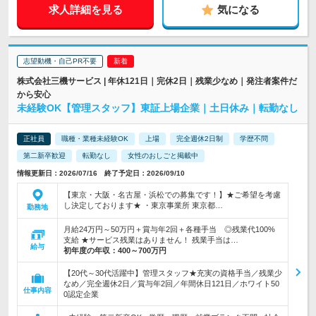
求人詳細を見る
気になる
志望動機・自己PR不要
株式会社三機サービス | 年休121日｜完休2日｜残業少なめ｜発注者案件だ
から安心
未経験OK【管理スタッフ】東証上場企業｜土日休み｜転勤なし
正社員
職種・業種未経験OK
上場
完全週休2日制
学歴不問
第二新卒歓迎
転勤なし
女性のおしごと掲載中
情報更新日：2026/07/16 終了予定日：2026/09/10
【東京・大阪・名古屋・浜松での募集です！】★ご希望を考慮
し決定しております★ ・東京事業所 東京都…
勤務地
月給24万円～50万円＋賞与年2回＋各種手当 ◎残業代100%
支給 ★サービス残業はありません！ 残業手当は…
給与
初年度の年収：
400～700万円
【20代～30代活躍中】管理スタッフ★充実の資格手当／残業少
なめ／完全週休2日／賞与年2回／年間休日121日／ホワイト50
仕事内容
0認定企業