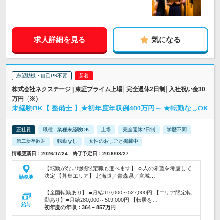
求人詳細を見る
気になる
志望動機・自己PR不要
株式会社ネクステージ | 東証プライム上場│完全週休2日制│入社祝い金30
万円（※）
未経験OK【 整備士 】★初年度年収例400万円～ ★転勤なしOK
正社員
職種・業種未経験OK
上場
完全週休2日制
学歴不問
第二新卒歓迎
転勤なし
女性のおしごと掲載中
情報更新日：2026/07/24 終了予定日：2026/08/27
【転勤がない地域限定職も選べます】 本人の希望を考慮して
決定 【募集エリア】 北海道／青森県／宮城…
勤務地
【全国転勤あり】 ■月給310,000～527,000円 【エリア限定転
勤あり】■月給280,000～509,000円 【転居を…
給与
初年度の年収：
364～857万円