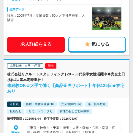
企業データ
設立：2009年7月／従業員数：80人／本社所在地：大
阪府
求人詳細を見る
気になる
志望動機・自己PR不要
株式会社リクルートスタッフィング | 20～30代前半女性活躍中◆完全土日
祝休み♪基本定時退社！
未経験OK☆大手で働く【商品企画サポート】年休125日★在宅
あり
正社員
職種・業種未経験OK
完全週休2日制
第二新卒歓迎
転勤なし
リモートワーク可
女性のおしごと掲載中
情報更新日：2026/08/04 終了予定日：2026/09/07
【東京・神奈川・千葉・埼玉・大阪・愛知・兵庫・京都・宮
城・福岡・北海道募集♪】 ※転勤なし！駅近オ…
勤務地