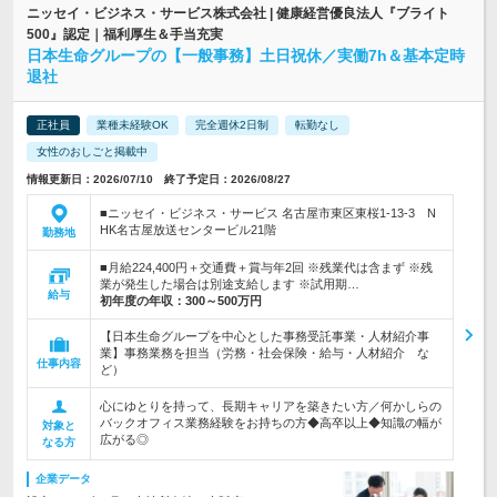
ニッセイ・ビジネス・サービス株式会社 | 健康経営優良法人『ブライト
500』認定｜福利厚生＆手当充実
日本生命グループの【一般事務】土日祝休／実働7h＆基本定時
退社
正社員
業種未経験OK
完全週休2日制
転勤なし
女性のおしごと掲載中
情報更新日：2026/07/10 終了予定日：2026/08/27
■ニッセイ・ビジネス・サービス 名古屋市東区東桜1-13-3 N
HK名古屋放送センタービル21階
勤務地
■月給224,400円＋交通費＋賞与年2回 ※残業代は含まず ※残
業が発生した場合は別途支給します ※試用期…
給与
初年度の年収：
300～500万円
【日本生命グループを中心とした事務受託事業・人材紹介事
業】事務業務を担当（労務・社会保険・給与・人材紹介 な
仕事内容
ど）
心にゆとりを持って、長期キャリアを築きたい方／何かしらの
バックオフィス業務経験をお持ちの方◆高卒以上◆知識の幅が
対象と
広がる◎
なる方
企業データ