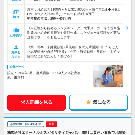
東京：月給20万1100円～月給32万8300円＋賞与年2回 ◆月収U
P例 20代／入社3年目(リクルート)月収20万円…
給与
初年度の年収：
250～437万円
《未経験から始めるシンプルワーク》大手メーカー等で新商品
開発のため企画書確認や書類作成、スケジュール管理など商品
仕事内容
企画サポートをお任せします
《第二新卒・未経験歓迎♪異業種出身の先輩活躍中》作りこん
だ志望動機や自己PR不要♪【在宅・時短勤務・産育休・ネイル
対象と
自由などあなたらしく働ける】
なる方
企業データ
設立：1987年6月／従業員数：1,954人／本社所在
地：東京都
求人詳細を見る
気になる
志望動機・自己PR不要
株式会社エターナルホスピタリティジャパン | 弊社は黄色い看板でお馴染