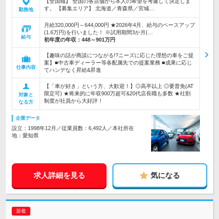
【全国職】 全国の各店舗から本人の希望を考慮して決定しま
す。 【募集エリア】 北海道／青森県／宮城…
勤務地
月給320,000円～644,000円 ★2026年4月、給与のベースアップ
(1.6万円)を行いました！ ※試用期間3か月(…
給与
初年度の年収：
448～901万円
【趣味の話が商談につながる!?ニーズに応じた理想の車をご提
案】■中古車ディーラー等各配属先での提案業務 ■成果に応じ
仕事内容
てハンデなく昇給&昇進
【「車が好き」という方、大歓迎！】◎高卒以上 ◎要普免(AT
限定可) ★将来的に年収900万超可&20代店長職も多数 ★社割
対象と
制度が社員から大好評！
なる方
企業データ
設立：1998年12月／従業員数：6,492人／本社所在
地：愛知県
求人詳細を見る
気になる