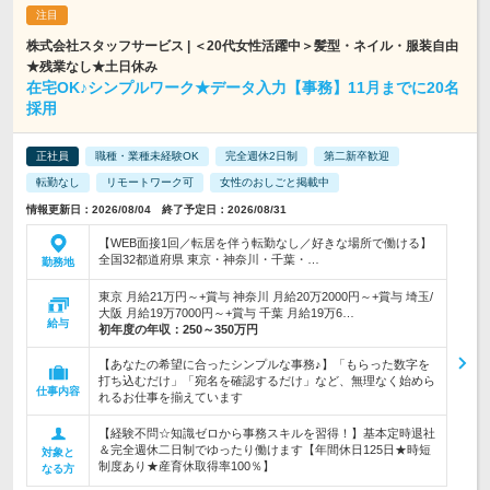
株式会社スタッフサービス | ＜20代女性活躍中＞髪型・ネイル・服装自由
★残業なし★土日休み
在宅OK♪シンプルワーク★データ入力【事務】11月までに20名
採用
正社員
職種・業種未経験OK
完全週休2日制
第二新卒歓迎
転勤なし
リモートワーク可
女性のおしごと掲載中
情報更新日：2026/08/04 終了予定日：2026/08/31
【WEB面接1回／転居を伴う転勤なし／好きな場所で働ける】
全国32都道府県 東京・神奈川・千葉・…
勤務地
東京 月給21万円～+賞与 神奈川 月給20万2000円～+賞与 埼玉/
大阪 月給19万7000円～+賞与 千葉 月給19万6…
給与
初年度の年収：
250～350万円
【あなたの希望に合ったシンプルな事務♪】「もらった数字を
打ち込むだけ」「宛名を確認するだけ」など、無理なく始めら
仕事内容
れるお仕事を揃えています
【経験不問☆知識ゼロから事務スキルを習得！】基本定時退社
＆完全週休二日制でゆったり働けます【年間休日125日★時短
対象と
制度あり★産育休取得率100％】
なる方