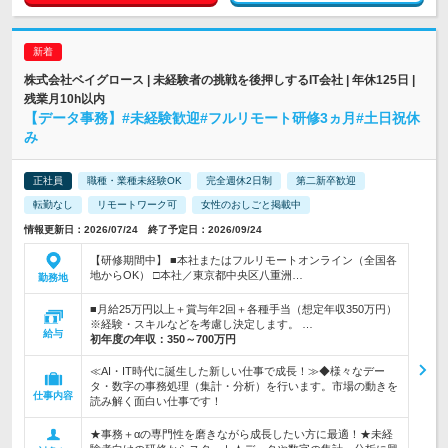
株式会社ベイグロース | 未経験者の挑戦を後押しするIT会社 | 年休125日 |
残業月10h以内
【データ事務】#未経験歓迎#フルリモート研修3ヵ月#土日祝休
み
正社員
職種・業種未経験OK
完全週休2日制
第二新卒歓迎
転勤なし
リモートワーク可
女性のおしごと掲載中
情報更新日：2026/07/24 終了予定日：2026/09/24
【研修期間中】 ■本社またはフルリモートオンライン（全国各
地からOK） □本社／東京都中央区八重洲…
勤務地
■月給25万円以上＋賞与年2回＋各種手当（想定年収350万円）
※経験・スキルなどを考慮し決定します。 …
給与
初年度の年収：
350～700万円
≪AI・IT時代に誕生した新しい仕事で成長！≫◆様々なデー
タ・数字の事務処理（集計・分析）を行います。市場の動きを
仕事内容
読み解く面白い仕事です！
★事務＋αの専門性を磨きながら成長したい方に最適！★未経