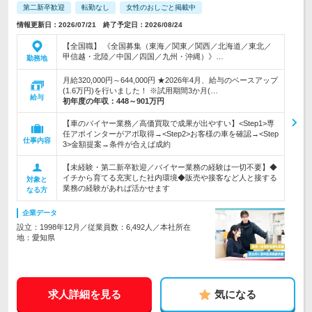
第二新卒歓迎
転勤なし
女性のおしごと掲載中
情報更新日：2026/07/21 終了予定日：2026/08/24
【全国職】 《全国募集（東海／関東／関西／北海道／東北／
甲信越・北陸／中国／四国／九州・沖縄）》…
勤務地
月給320,000円～644,000円 ★2026年4月、給与のベースアップ
(1.6万円)を行いました！ ※試用期間3か月(…
給与
初年度の年収：
448～901万円
【車のバイヤー業務／高価買取で成果が出やすい】<Step1>専
任アポインターがアポ取得→<Step2>お客様の車を確認→<Step
仕事内容
3>金額提案→条件が合えば成約
【未経験・第二新卒歓迎／バイヤー業務の経験は一切不要】◆
イチから育てる充実した社内環境◆販売や接客など人と接する
対象と
業務の経験があれば活かせます
なる方
企業データ
設立：1998年12月／従業員数：6,492人／本社所在
地：愛知県
求人詳細を見る
気になる