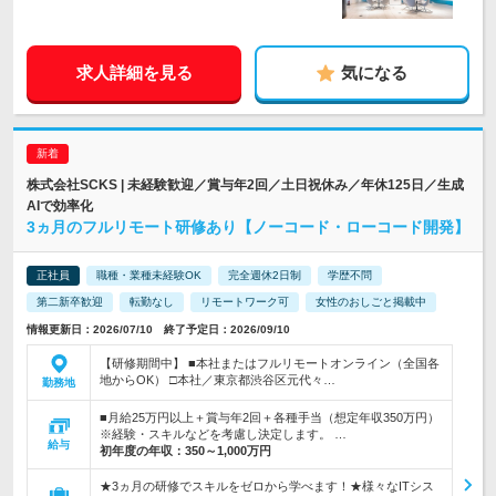
求人詳細を見る
気になる
株式会社SCKS | 未経験歓迎／賞与年2回／土日祝休み／年休125日／生成
AIで効率化
3ヵ月のフルリモート研修あり【ノーコード・ローコード開発】
正社員
職種・業種未経験OK
完全週休2日制
学歴不問
第二新卒歓迎
転勤なし
リモートワーク可
女性のおしごと掲載中
情報更新日：2026/07/10 終了予定日：2026/09/10
【研修期間中】 ■本社またはフルリモートオンライン（全国各
地からOK） □本社／東京都渋谷区元代々…
勤務地
■月給25万円以上＋賞与年2回＋各種手当（想定年収350万円）
※経験・スキルなどを考慮し決定します。 …
給与
初年度の年収：
350～1,000万円
★3ヵ月の研修でスキルをゼロから学べます！★様々なITシス