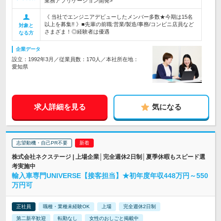
業務アプリケーション開発>
《 当社でエンジニアデビューしたメンバー多数★今期は15名
以上を募集!! 》■先輩の前職:営業/製造/事務/コンビニ店員など
対象と
さまざま！◎経験者は優遇
なる方
企業データ
設立：1992年3月／従業員数：170人／本社所在地：
愛知県
求人詳細を見る
気になる
志望動機・自己PR不要
株式会社ネクステージ | 上場企業│完全週休2日制│夏季休暇もスピード選
考実施中
輸入車専門UNIVERSE【接客担当】★初年度年収448万円～550
万円可
正社員
職種・業種未経験OK
上場
完全週休2日制
第二新卒歓迎
転勤なし
女性のおしごと掲載中