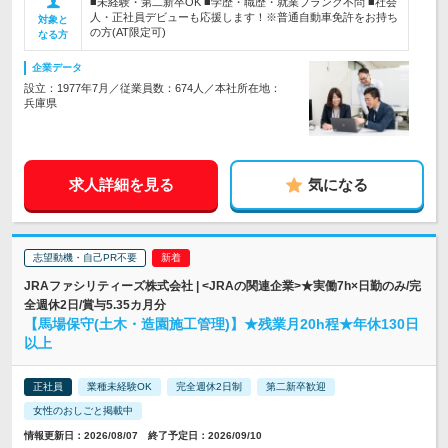
■未経験・第二新卒OK ■学歴・職歴・就業ブランク不問 ■社会
人・正社員デビューも応援します！※普通自動車免許をお持ち
対象と
の方(AT限定可)
なる方
企業データ
設立：1977年7月／従業員数：674人／本社所在地：
兵庫県
求人詳細を見る
気になる
志望動機・自己PR不要
JRAファシリティーズ株式会社 | <JRAの関連企業>★実働7h×日勤のみ/完
全週休2日/賞与5.35カ月分
【馬場保守(土木・造園施工管理)】★残業月20h程★年休130日
以上
正社員
業種未経験OK
完全週休2日制
第二新卒歓迎
女性のおしごと掲載中
情報更新日：2026/08/07 終了予定日：2026/09/10