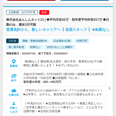
志望動機・自己PR不要
株式会社あんしんネット21 | ◆平均月収46万・初年度平均年収557万 ◆日
勤のみ、週休3日可能
普通免許から、新しいキャリアへ【 送迎スタッフ 】★転勤なし
正社員
職種・業種未経験OK
完全週休2日制
学歴不問
第二新卒歓迎
転勤なし
女性のおしごと掲載中
情報更新日：2026/07/22 終了予定日：2026/09/07
【転勤なし】愛知県(名古屋市・長久手市・東海市)の以下の勤
務地に配属いたします！ ▼以下いずれかの…
勤務地
月給31万7000円～57万2000円 +賞与3回＋成果給 ◆入社初年度
の平均年収 ┗535万円 ◆試用期間 ┗6ヵ月／…
給与
初年度の年収：
450～600万円
《予約中心だから始めやすい＋AI・アプリが仕事をサポート 》
■お年寄り、お子さん、観光客などなどの送迎をお任せします
仕事内容
《 AT免許のみ 》★志望理由は何でもOK ⇒ 家庭と両立したい
／定年後も働きたい／ガッツリ稼ぎたい！など、どんな方でも
対象と
活躍可能！★社内託児所完備
なる方