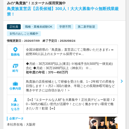
みの“鳥貴族”！エターナル採用実施中
鳥貴族直営店【店長候補】300人！大大大募集中☆無断残業厳
禁！
正社員
職種・業種未経験OK
学歴不問
第二新卒歓迎
女性のおしごと掲載中
情報更新日：2026/07/09 終了予定日：2026/08/24
全国16都府県の「鳥貴族」直営店にてご勤務いただきます♪ ∞
総勢300人以上のエターナル採用です∞…
勤務地
◆月給：30万2083円以上(東京) ※地域手当9,500円(一律支給)
含む ◆月給：30万1689円以上（神奈川） ※…
給与
初年度の年収：
370～450万円
鳥貴族の店長候補として研修を受けた後、1～2年程での昇格を
目指します！＜月2～3回の連休、半期ごとの長期休暇可能など
仕事内容
働きやすさには自信があり！＞
【∞】“エターナルな人材”を大募集中！正社員デビュー歓迎！2
0～50代の幅広い世代が活躍中！とにかく働きやすい環境で働
対象と
きたい方！歓迎【∞】
なる方
企業データ
本社所在地：大阪府