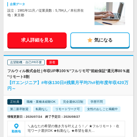
企業データ
設立：1981年11月／従業員数：5,784人／本社所在
地：東京都
求人詳細を見る
気になる
志望動機・自己PR不要
フルウィル株式会社 | 年収UP率100％*フルリモ可*前給保証*還元率80％超
*リモート8割
【ITエンジニア】#年休130日#残業月平均7h#初年度年収420万
円～
正社員
職種・業種未経験OK
完全週休2日制
学歴不問
第二新卒歓迎
転勤なし
リモートワーク可
女性のおしごと掲載中
情報更新日：2026/07/24 終了予定日：2026/08/27
＼あなたの希望の働き方を叶えよう！／ ★フルリモート・在
宅ワーク選択OK ★転勤なし ★希望を最大…
勤務地