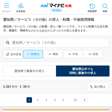
東海版
メニュー
会員登録
閲覧履歴
検索
愛知県／サービス（その他）の求人・転職・中途採用情報
愛知県／サービス（その他）の転職・求人一覧ページです。マイナビ転職では名古屋
市、豊橋市、岡崎市などからもあなたにぴったりの求人を探せます。
愛知県／サービス（その他）
勤務地
職種
年収
特徴
条件変更
愛知県
以外でも
愛知県
で募集中の求人
同時に募集中の求人
1,561
1
50
件中
-
件
並び替え
1
2
3
4
5
32
…