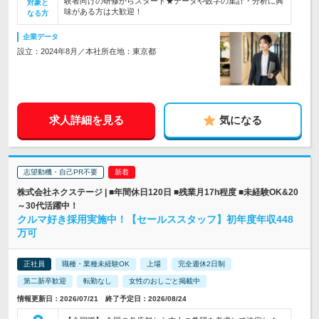
験者向けの研修からスタート★データや数字の集計・分析に興
対象と
味がある方は大歓迎！
なる方
企業データ
設立：2024年8月／本社所在地：東京都
求人詳細を見る
気になる
志望動機・自己PR不要
株式会社ネクステージ | ■年間休日120日 ■残業月17h程度 ■未経験OK&20
～30代活躍中！
クルマ好き採用実施中！【セールススタッフ】初年度年収448
万可
正社員
職種・業種未経験OK
上場
完全週休2日制
第二新卒歓迎
転勤なし
女性のおしごと掲載中
情報更新日：2026/07/21 終了予定日：2026/08/24