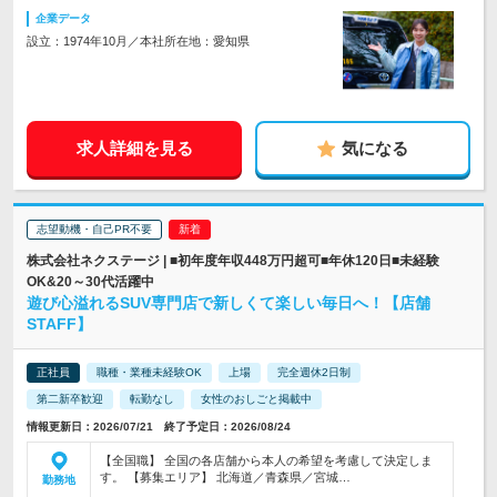
企業データ
設立：1974年10月／本社所在地：愛知県
求人詳細を見る
気になる
志望動機・自己PR不要
株式会社ネクステージ | ■初年度年収448万円超可■年休120日■未経験
OK&20～30代活躍中
遊び心溢れるSUV専門店で新しくて楽しい毎日へ！【店舗
STAFF】
正社員
職種・業種未経験OK
上場
完全週休2日制
第二新卒歓迎
転勤なし
女性のおしごと掲載中
情報更新日：2026/07/21 終了予定日：2026/08/24
【全国職】 全国の各店舗から本人の希望を考慮して決定しま
す。 【募集エリア】 北海道／青森県／宮城…
勤務地