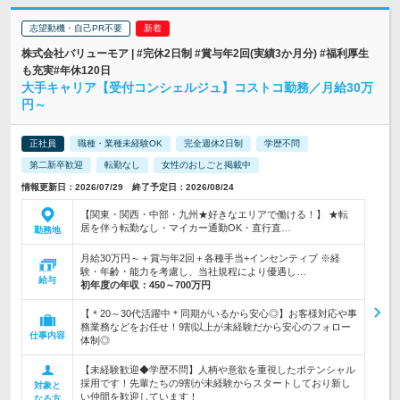
志望動機・自己PR不要
株式会社バリューモア | #完休2日制 #賞与年2回(実績3か月分) #福利厚生
も充実#年休120日
大手キャリア【受付コンシェルジュ】コストコ勤務／月給30万
円～
正社員
職種・業種未経験OK
完全週休2日制
学歴不問
第二新卒歓迎
転勤なし
女性のおしごと掲載中
情報更新日：2026/07/29 終了予定日：2026/08/24
【関東・関西・中部・九州★好きなエリアで働ける！】 ★転
居を伴う転勤なし・マイカー通勤OK・直行直…
勤務地
月給30万円～＋賞与年2回＋各種手当+インセンティブ ※経
験・年齢・能力を考慮し、当社規程により優遇し…
給与
初年度の年収：
450～700万円
【＊20～30代活躍中＊同期がいるから安心◎】お客様対応や事
務業務などをお任せ！9割以上が未経験だから安心のフォロー
仕事内容
体制◎
【未経験歓迎◆学歴不問】人柄や意欲を重視したポテンシャル
採用です！先輩たちの9割が未経験からスタートしており新し
対象と
い仲間を歓迎しています！
なる方