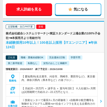
求人詳細を見る
気になる
志望動機・自己PR不要
株式会社総合システムリサーチ | <東証スタンダード上場企業の100%子会
社>■本採用月より有給付与
未経験採用10年以上！100名以上採用【ITエンジニア】■年休
124日
正社員
職種・業種未経験OK
完全週休2日制
学歴不問
第二新卒歓迎
転勤なし
女性のおしごと掲載中
情報更新日：2026/08/07 終了予定日：2026/10/08
【 愛知県内(名古屋市、刈谷市、岡崎市、豊田市など)、東京都
内、神奈川県内（厚木市など）の各プロジ…
勤務地
【 月給20～25万円 ＋ 諸手当 ＋ 賞与年2回 】 ※入社後3ヶ月間
は試用期間で月給21.2～22.2万円となり、…
給与
《 技術センターで最長3ヶ月の研修有 》<自動車や航空機等を
制御するプログラム開発>or<社会インフラを支える企業向けの
仕事内容