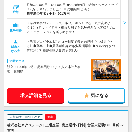
月給320,000円～644,000円 ★2026年4月、給与のベースアップ
(1.6万円)を行いました！ ※試用期間3か月(…
給与
初年度の年収：
448～901万円
《業界大手のステージで、収入・キャリアを一気に高めよ
う！》●アウトドア用・街乗り用でもSUV好きなお客様とのコ
仕事内容
ミュニケーションを楽しめます！
《教育プログラム&フォロー制度で業界未経験でも成長でき
る》◆高卒以上◆異業種出身者も多数活躍中 ◆クルマ好きの
対象と
方歓迎！社員割引購入制度も嬉しい
なる方
企業データ
設立：1998年12月／従業員数：6,492人／本社所在
地：愛知県
求人詳細を見る
気になる
志望動機・自己PR不要
株式会社ネクステージ | 上場企業│完全週休2日制│営業未経験OK│月給32
万円～