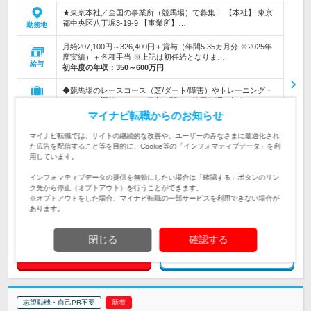
★東京本社／全国の事業所（競馬場）で募集！ 【本社】 東京
都中央区八丁堀3-19-9 【事業所】…
勤務地
月給207,100円～326,400円＋賞与（年間5.35カ月分 ※2025年
度実績）＋各種手当 ※上記は初任給となりま…
給与
初年度の年収：
350～600万円
◆競馬場のレースコース（芝/ダート/障害）やトレーニング・
センターの調教コースの保守に関わる施工管理を担当。
仕事内容
マイナビ転職からのお知らせ
【子育て中の社員・20～30代が中心に活躍中】 ◆高卒以上 ◆
普通自動車運転免許 ◆造園や芝の整備経験、または土木の施
マイナビ転職では、サイトの継続的な改善や、ユーザーのみなさまに最適化され
対象と
工管理経験をお持ちの方
た広告を配信すること等を目的に、Cookie等の「インフォマティブデータ」を利
なる方
用しています。
企業データ
インフォマティブデータの提供を無効にしたい場合は「確認する」ボタンのリン
設立：1955年12月／従業員数：512人／本社所在地：
ク先から停止（オプトアウト）を行うことができます。
東京都
※オプトアウトをした場合、マイナビ転職の一部サービスを利用できない場合が
あります。
閉じる
確認する
求人詳細を見る
気になる
志望動機・自己PR不要