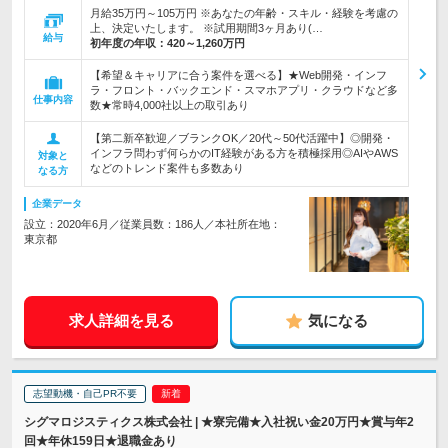
月給35万円～105万円 ※あなたの年齢・スキル・経験を考慮の
上、決定いたします。 ※試用期間3ヶ月あり(…
給与
初年度の年収：
420～1,260万円
【希望＆キャリアに合う案件を選べる】★Web開発・インフ
ラ・フロント・バックエンド・スマホアプリ・クラウドなど多
仕事内容
数★常時4,000社以上の取引あり
【第二新卒歓迎／ブランクOK／20代～50代活躍中】◎開発・
インフラ問わず何らかのIT経験がある方を積極採用◎AIやAWS
対象と
などのトレンド案件も多数あり
なる方
企業データ
設立：2020年6月／従業員数：186人／本社所在地：
東京都
求人詳細を見る
気になる
志望動機・自己PR不要
シグマロジスティクス株式会社 | ★寮完備★入社祝い金20万円★賞与年2
回★年休159日★退職金あり