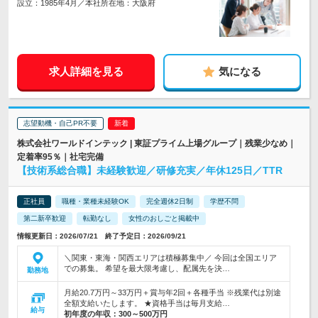
設立：1985年4月／本社所在地：大阪府
求人詳細を見る
気になる
志望動機・自己PR不要
株式会社ワールドインテック | 東証プライム上場グループ｜残業少なめ｜
定着率95％｜社宅完備
【技術系総合職】未経験歓迎／研修充実／年休125日／TTR
正社員
職種・業種未経験OK
完全週休2日制
学歴不問
第二新卒歓迎
転勤なし
女性のおしごと掲載中
情報更新日：2026/07/21 終了予定日：2026/09/21
＼関東・東海・関西エリアは積極募集中／ 今回は全国エリア
での募集。 希望を最大限考慮し、配属先を決…
勤務地
月給20.7万円～33万円＋賞与年2回＋各種手当 ※残業代は別途
全額支給いたします。 ★資格手当は毎月支給…
給与
初年度の年収：
300～500万円