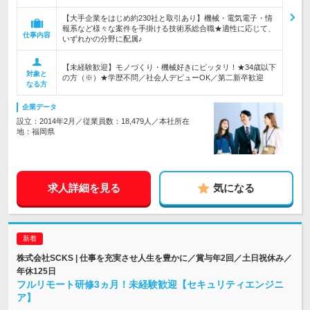
【大手企業をはじめ約230社と取引あり】機械・電気電子・情
報系など様々な案件を手掛ける技術系総合職★適性に応じて、
仕事内容
いずれかの分野に配属♪
【未経験歓迎】モノづくり・機械好きにピッタリ！★34歳以下
対象と
の方（※）★学歴不問／社会人デビューOK／第二新卒歓迎
なる方
企業データ
設立：2014年2月／従業員数：18,479人／本社所在
地：福岡県
求人詳細を見る
気になる
株式会社SCKS | 仕事を充実させ人生を豊かに／賞与年2回／土日祝休み／
年休125日
フルリモート研修3ヵ月！未経験歓迎【セキュリティエンジニ
ア】