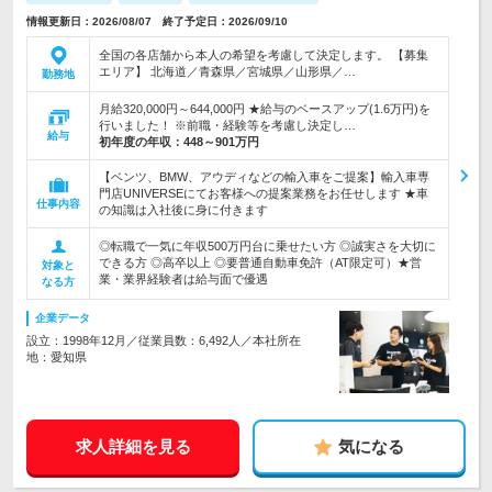
情報更新日：2026/08/07 終了予定日：2026/09/10
全国の各店舗から本人の希望を考慮して決定します。 【募集
エリア】 北海道／青森県／宮城県／山形県／…
勤務地
月給320,000円～644,000円 ★給与のベースアップ(1.6万円)を
行いました！ ※前職・経験等を考慮し決定し…
給与
初年度の年収：
448～901万円
【ベンツ、BMW、アウディなどの輸入車をご提案】輸入車専
門店UNIVERSEにてお客様への提案業務をお任せします ★車
仕事内容
の知識は入社後に身に付きます
◎転職で一気に年収500万円台に乗せたい方 ◎誠実さを大切に
できる方 ◎高卒以上 ◎要普通自動車免許（AT限定可）★営
対象と
業・業界経験者は給与面で優遇
なる方
企業データ
設立：1998年12月／従業員数：6,492人／本社所在
地：愛知県
求人詳細を見る
気になる