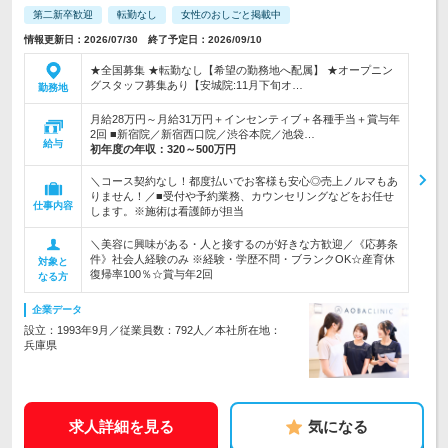
第二新卒歓迎
転勤なし
女性のおしごと掲載中
情報更新日：2026/07/30 終了予定日：2026/09/10
★全国募集 ★転勤なし【希望の勤務地へ配属】 ★オープニン
グスタッフ募集あり【安城院:11月下旬オ…
勤務地
月給28万円～月給31万円＋インセンティブ＋各種手当＋賞与年
2回 ■新宿院／新宿西口院／渋谷本院／池袋…
給与
初年度の年収：
320～500万円
＼コース契約なし！都度払いでお客様も安心◎売上ノルマもあ
りません！／■受付や予約業務、カウンセリングなどをお任せ
仕事内容
します。※施術は看護師が担当
＼美容に興味がある・人と接するのが好きな方歓迎／《応募条
件》社会人経験のみ ※経験・学歴不問・ブランクOK☆産育休
対象と
復帰率100％☆賞与年2回
なる方
企業データ
設立：1993年9月／従業員数：792人／本社所在地：
兵庫県
求人詳細を見る
気になる