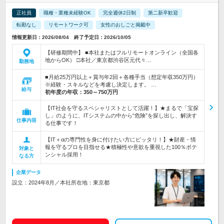
正社員
職種・業種未経験OK
完全週休2日制
第二新卒歓迎
転勤なし
リモートワーク可
女性のおしごと掲載中
情報更新日：2026/08/04 終了予定日：2026/10/05
【研修期間中】 ■本社またはフルリモートオンライン（全国各
地からOK） □本社／東京都渋谷区元代々…
勤務地
■月給25万円以上＋賞与年2回＋各種手当（想定年収350万円）
※経験・スキルなどを考慮し決定します。 …
給与
初年度の年収：
350～750万円
【IT社会を守るスペシャリストとして活躍！】★まるで「宝探
し」のように、ITシステムの中から“危険”を探し出し、解決す
仕事内容
る仕事です！
【IT＋αの専門性を身に付けたい方にピッタリ！】★財産・情
報を守るプロを目指せる★積極性や意欲を重視した100％ポテ
対象と
ンシャル採用！
なる方
企業データ
設立：2024年8月／本社所在地：東京都