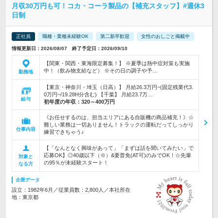
月収30万円も可！コカ・コーラ製品の【補充スタッフ】#週休3
日制
正社員
職種・業種未経験OK
第二新卒歓迎
女性のおしごと掲載中
情報更新日：2026/08/07 終了予定日：2026/09/10
【関東・関西・東海限定募集！】 ※夏季は熱中症対策も実施
中！（飲み物支給など） ※その日の調子や予…
勤務地
【東京・神奈川・埼玉（日高）】 月給26.3万円~(固定残業代3.
0万円~/19.28H分含む) 【千葉】 月給23.7万…
給与
初年度の年収：
320～400万円
《お任せするのは、担当エリアにある自販機の商品補充！》☆
難しい業務は一切ありません！トラックの運転だってしっかり
仕事内容
練習できちゃう♪
【「なんとなく興味があって」「まずは話を聞いてみたい」で
応募OK】◎40歳以下（※）&要普免(AT可)のみでOK！☆先輩
対象と
の95％が未経験スタート！
なる方
企業データ
設立：1982年6月／従業員数：2,800人／本社所在
地：東京都