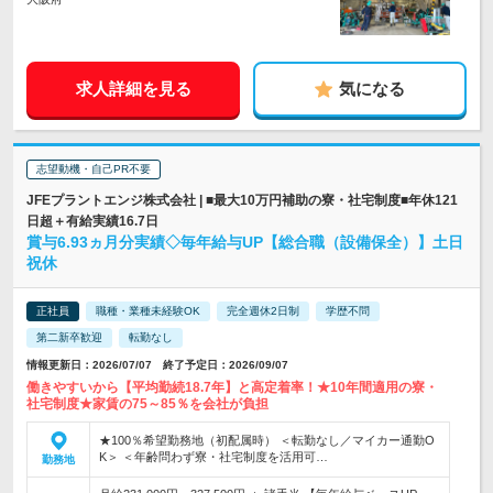
求人詳細を見る
気になる
志望動機・自己PR不要
JFEプラントエンジ株式会社 | ■最大10万円補助の寮・社宅制度■年休121
日超＋有給実績16.7日
賞与6.93ヵ月分実績◇毎年給与UP【総合職（設備保全）】土日
祝休
正社員
職種・業種未経験OK
完全週休2日制
学歴不問
第二新卒歓迎
転勤なし
情報更新日：2026/07/07 終了予定日：2026/09/07
働きやすいから【平均勤続18.7年】と高定着率！★10年間適用の寮・
社宅制度★家賃の75～85％を会社が負担
★100％希望勤務地（初配属時） ＜転勤なし／マイカー通勤O
K＞ ＜年齢問わず寮・社宅制度を活用可…
勤務地