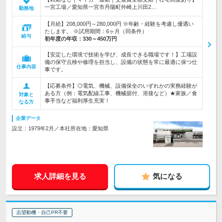
一宮工場／愛知県一宮市丹陽町外崎上川田2…
勤務地
【月給】208,000円～280,000円 ※年齢・経験を考慮し優遇い
たします。 ※試用期間：6ヶ月（同条件）
給与
初年度の年収：
330～450万円
【安定した環境で技術を学び、成長できる職場です！】工場設
備の保守点検や修理を担当し、設備の状態を常に最適に保つ仕
仕事内容
事です。
【応募条件】◎電気、機械、設備保全のいずれかの実務経験が
ある方（例：電気配線工事、機械据付、溶接など）★家族／食
対象と
事手当など福利厚生充実！
なる方
企業データ
設立：1979年2月／本社所在地：愛知県
求人詳細を見る
気になる
志望動機・自己PR不要