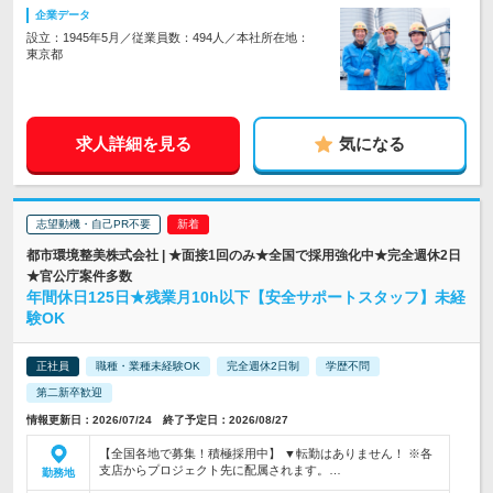
企業データ
設立：1945年5月／従業員数：494人／本社所在地：
東京都
求人詳細を見る
気になる
志望動機・自己PR不要
都市環境整美株式会社 | ★面接1回のみ★全国で採用強化中★完全週休2日
★官公庁案件多数
年間休日125日★残業月10h以下【安全サポートスタッフ】未経
験OK
正社員
職種・業種未経験OK
完全週休2日制
学歴不問
第二新卒歓迎
情報更新日：2026/07/24 終了予定日：2026/08/27
【全国各地で募集！積極採用中】 ▼転勤はありません！ ※各
支店からプロジェクト先に配属されます。…
勤務地