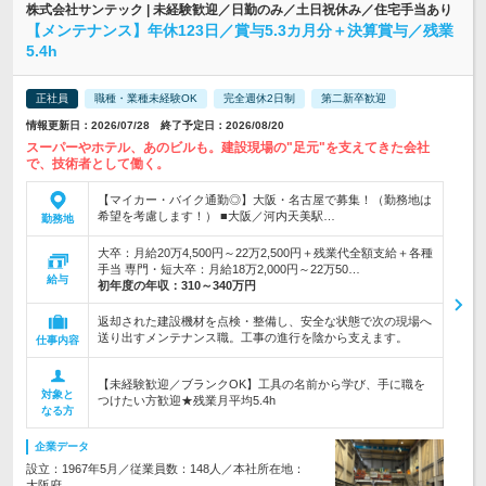
株式会社サンテック | 未経験歓迎／日勤のみ／土日祝休み／住宅手当あり
【メンテナンス】年休123日／賞与5.3カ月分＋決算賞与／残業
5.4h
正社員
職種・業種未経験OK
完全週休2日制
第二新卒歓迎
情報更新日：2026/07/28 終了予定日：2026/08/20
スーパーやホテル、あのビルも。建設現場の"足元"を支えてきた会社
で、技術者として働く。
【マイカー・バイク通勤◎】大阪・名古屋で募集！（勤務地は
希望を考慮します！） ■大阪／河内天美駅…
勤務地
大卒：月給20万4,500円～22万2,500円＋残業代全額支給＋各種
手当 専門・短大卒：月給18万2,000円～22万50…
給与
初年度の年収：
310～340万円
返却された建設機材を点検・整備し、安全な状態で次の現場へ
送り出すメンテナンス職。工事の進行を陰から支えます。
仕事内容
【未経験歓迎／ブランクOK】工具の名前から学び、手に職を
対象と
つけたい方歓迎★残業月平均5.4h
なる方
企業データ
設立：1967年5月／従業員数：148人／本社所在地：
大阪府