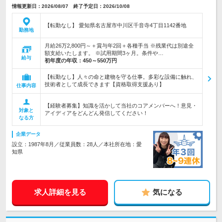
情報更新日：2026/08/07 終了予定日：2026/10/08
【転勤なし】 愛知県名古屋市中川区千音寺4丁目1142番地
勤務地
月給26万2,800円～＋賞与年2回＋各種手当 ※残業代は別途全
額支給いたします。 ※試用期間3ヶ月。条件や…
給与
初年度の年収：
450～550万円
【転勤なし】人々の命と建物を守る仕事。多彩な設備に触れ、
技術者として成長できます【資格取得支援あり】
仕事内容
【経験者募集】知識を活かして当社のコアメンバーへ！意見・
対象と
アイディアをどんどん発信してください！
なる方
企業データ
設立：1987年8月／従業員数：28人／本社所在地：愛
知県
求人詳細を見る
気になる