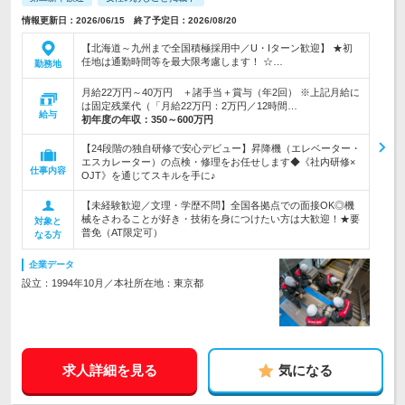
情報更新日：2026/06/15 終了予定日：2026/08/20
【北海道～九州まで全国積極採用中／U・Iターン歓迎】 ★初
任地は通勤時間等を最大限考慮します！ ☆…
勤務地
月給22万円～40万円 ＋諸手当＋賞与（年2回） ※上記月給に
は固定残業代（「月給22万円：2万円／12時間…
給与
初年度の年収：
350～600万円
【24段階の独自研修で安心デビュー】昇降機（エレベーター・
エスカレーター）の点検・修理をお任せします◆《社内研修×
仕事内容
OJT》を通じてスキルを手に♪
【未経験歓迎／文理・学歴不問】全国各拠点での面接OK◎機
械をさわることが好き・技術を身につけたい方は大歓迎！★要
対象と
普免（AT限定可）
なる方
企業データ
設立：1994年10月／本社所在地：東京都
求人詳細を見る
気になる