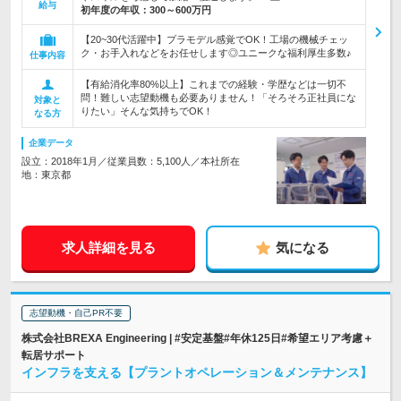
給与
初年度の年収：
300～600万円
【20~30代活躍中】プラモデル感覚でOK！工場の機械チェッ
ク・お手入れなどをお任せします◎ユニークな福利厚生多数♪
仕事内容
【有給消化率80%以上】これまでの経験・学歴などは一切不
問！難しい志望動機も必要ありません！「そろそろ正社員にな
対象と
りたい」そんな気持ちでOK！
なる方
企業データ
設立：2018年1月／従業員数：5,100人／本社所在
地：東京都
求人詳細を見る
気になる
志望動機・自己PR不要
株式会社BREXA Engineering | #安定基盤#年休125日#希望エリア考慮＋
転居サポート
インフラを支える【プラントオペレーション＆メンテナンス】