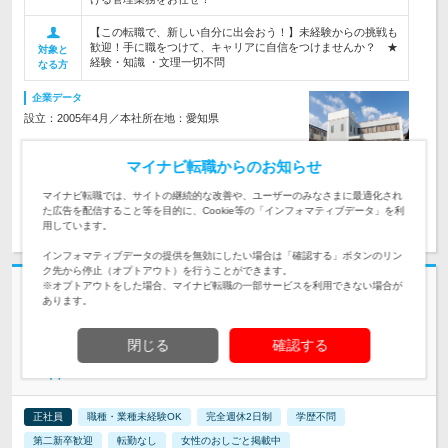
【この転職で、新しい自分に出会おう！】未経験からの挑戦も
歓迎！手に職をつけて、キャリアに自信をつけませんか？ ★
対象と
経験・知識 ・文理一切不問
なる方
企業データ
設立：2005年4月／本社所在地：愛知県
マイナビ転職からのお知らせ
マイナビ転職では、サイトの継続的な改善や、ユーザーのみなさまに最適化され
た広告を配信すること等を目的に、Cookie等の「インフォマティブデータ」を利
求人詳細を見る
気になる
用しています。
インフォマティブデータの提供を無効にしたい場合は「確認する」ボタンのリン
ク先から停止（オプトアウト）を行うことができます。
※オプトアウトをした場合、マイナビ転職の一部サービスを利用できない場合が
志望動機・自己PR不要
あります。
株式会社川瀬工務店 | ☆未経験歓迎☆完全週休2日制(土日祝)◎賞与4.05ヶ
月分
閉じる
確認する
生活に欠かせない「インフラ」を守る【作業スタッフ】年休
120日
正社員
職種・業種未経験OK
完全週休2日制
学歴不問
第二新卒歓迎
転勤なし
女性のおしごと掲載中