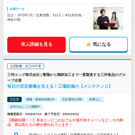
企業データ
設立：1972年7月／従業員数：512人／本社所在地：
神奈川県
求人詳細を見る
気になる
志望動機・自己PR不要
三州エッグ株式会社 | 養鶏から鶏卵加工まで一貫製造する三州食品のグル
ープ企業
毎日の安定稼働を支える！工場設備の【メンテナンス】
正社員
職種・業種未経験OK
完全週休2日制
転勤なし
女性のおしごと掲載中
情報更新日：2026/07/24 終了予定日：2026/10/22
【業績好調！！】有名コンビニのおでんや某牛丼チェーンなど…その商
品、実は私たちの卵が使われています！
【転勤なし｜マイカー通勤｜交通費全額支給｜社宅制度あり】