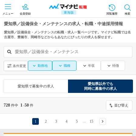
東海版
メニュー
会員登録
閲覧履歴
検索
愛知県／設備保全・メンテナンスの求人・転職・中途採用情報
愛知県／設備保全・メンテナンスの転職・求人一覧ページです。マイナビ転職では名
古屋市、豊橋市、岡崎市などからもあなたにぴったりの求人を探せます。
愛知県／設備保全・メンテナンス
勤務地
職種
年収
特徴
条件変更
愛知県
以外でも
愛知県
で募集中の求人
同時に募集中の求人
728
1
50
件中
-
件
並び替え
1
2
3
4
5
15
…