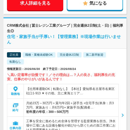
求人詳細を見る
気になる
CRM株式会社 | 冨士レジン工業グループ｜完全週休2日制(土・日)｜福利厚
生◎
住宅・家族手当が手厚い！【管理業務】※現場作業は行いませ
ん
正社員
職種・業種未経験OK
完全週休2日制
第二新卒歓迎
転勤なし
情報更新日：2026/06/30 終了予定日：2026/08/24
＼高い定着率が自慢です！／その理由は…？人の良さ、福利厚生の充
実、仕事のやりがいがあるんです！
【社用車通勤OK｜転勤なし】 【本社】愛知県名古屋市名東区
社口1-913 ▼その他、主に東海エリア…
勤務地
月給23万～30万円＋賞与年2回＋諸手当 +住宅手当(単身：月3
万円、家族あり：月6万円)+ 家族手当(配偶者…
給与
初年度の年収：
300～500万円
工事を安全に進めるため全体を管理する監督業務を担当。浄水
場や工場にある設備を酸化や錆びから防ぐための加工作業にお
仕事内容
ける管理業務をお任せ！