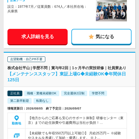
企業データ
設立：1977年7月／従業員数：674人／本社所在地：
兵庫県
求人詳細を見る
気になる
志望動機・自己PR不要
株式会社平山 | 学歴不問｜賞与年2回｜1ヶ月半の実技研修｜社員寮あり
【メンテナンススタッフ】東証上場G◆未経験OK◆年間休日
125日
正社員
職種・業種未経験OK
完全週休2日制
学歴不問
第二新卒歓迎
転勤なし
情報更新日：2026/08/05 終了予定日：2026/09/07
【地方からのご応募も安心のサポート体制】研修センター（東
京）までの赴任旅費や引越費用は当社が負担！…
勤務地
【未経験でも年収550万円以上可能◎】 月給25万円～ ※経験
やスキルを考慮して加給・優遇します。 ※上…