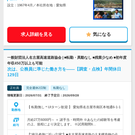
設立：1967年4月／本社所在地：愛知県
求人詳細を見る
気になる
一般財団法人名古屋高速道路協会 | ■転勤・異動なし ■残業少なめ ■初年度
年収450万以上も可能
次は、公務員に準じた働き方を――【調査・点検】年間休日
129日
正社員
完全週休2日制
転勤なし
情報更新日：2026/07/31 終了予定日：2026/09/28
【 転勤無し＊UIターン歓迎 】 愛知県名古屋市南区本地通6-1-1
勤務地
月給27万6000円～ ＋ 諸手当・時間外 ※あなたの経験等を考慮
の上、規程により決定します。 ※試用期間6…
給与
【“発注者側に近い立場”】■名古屋高速道路の土木構造物の点