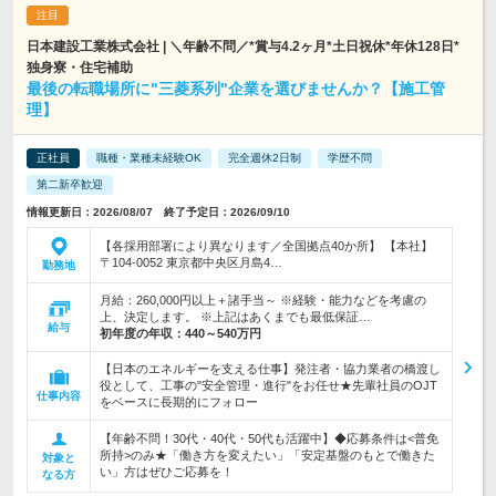
日本建設工業株式会社 | ＼年齢不問／*賞与4.2ヶ月*土日祝休*年休128日*
独身寮・住宅補助
最後の転職場所に"三菱系列"企業を選びませんか？【施工管
理】
正社員
職種・業種未経験OK
完全週休2日制
学歴不問
第二新卒歓迎
情報更新日：2026/08/07 終了予定日：2026/09/10
【各採用部署により異なります／全国拠点40か所】 【本社】
〒104-0052 東京都中央区月島4…
勤務地
月給：260,000円以上＋諸手当～ ※経験・能力などを考慮の
上、決定します。 ※上記はあくまでも最低保証…
給与
初年度の年収：
440～540万円
【日本のエネルギーを支える仕事】発注者・協力業者の橋渡し
役として、工事の"安全管理・進行"をお任せ★先輩社員のOJT
仕事内容
をベースに長期的にフォロー
【年齢不問！30代・40代・50代も活躍中】◆応募条件は<普免
所持>のみ★「働き方を変えたい」「安定基盤のもとで働きた
対象と
い」方はぜひご応募を！
なる方