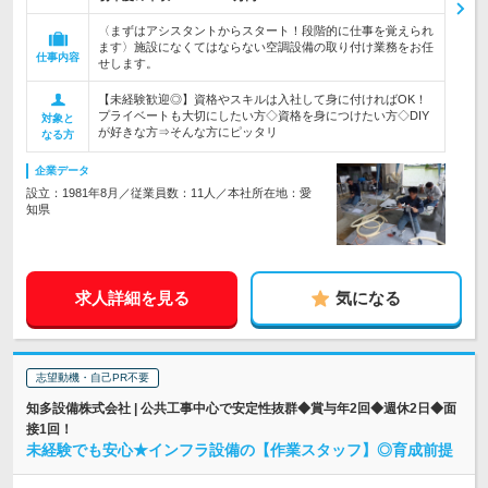
〈まずはアシスタントからスタート！段階的に仕事を覚えられ
ます〉施設になくてはならない空調設備の取り付け業務をお任
仕事内容
せします。
【未経験歓迎◎】資格やスキルは入社して身に付ければOK！
プライベートも大切にしたい方◇資格を身につけたい方◇DIY
対象と
が好きな方⇒そんな方にピッタリ
なる方
企業データ
設立：1981年8月／従業員数：11人／本社所在地：愛
知県
求人詳細を見る
気になる
志望動機・自己PR不要
知多設備株式会社 | 公共工事中心で安定性抜群◆賞与年2回◆週休2日◆面
接1回！
未経験でも安心★インフラ設備の【作業スタッフ】◎育成前提