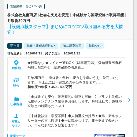
志望動機・自己PR不要
株式会社丸圭商店 | 社会を支える安定｜未経験から国家資格の取得可能｜
月収例30万円
【設備点検スタッフ】まじめにコツコツ取り組める方を大歓
迎！
正社員
職種・業種未経験OK
第二新卒歓迎
転勤なし
情報更新日：2026/07/31 終了予定日：2026/11/12
★転勤なし ★マイカー通勤OK（駐車場完備） 愛知県豊田市石
飛町日焼204-1 …空調完備の清潔感…
勤務地
月給25万円～ ※経験・年齢・能力を考慮のうえ、決定いたし
ます。 ※上記には一律支給の手当を含みます。…
給与
初年度の年収：
350～400万円
【未経験でも安心！勤務時間の調整も可能！】プラント設備の
点検やメンテナンス業務をお任せします。16時退社で、趣味や
仕事内容
家族との時間もたっぷり！
【未経験歓迎・学歴不問】◆人柄重視の採用！◆第二新卒やフ
リーターの方も歓迎！◆手に職をつけて、腰を据えて働きた
対象と
い。そんなあなたを歓迎します！
なる方
企業データ