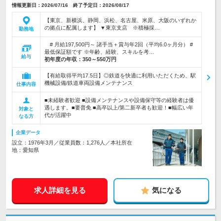
情報更新日：2026/07/16 終了予定日：2026/08/17
【東京、新横浜、静岡、浜松、名古屋、米原、大阪のいずれか
の拠点に配属します】 ▼東京支店 ※積極採…
勤務地
# 月給197,500円～ 諸手当＋賞与年2回（平均6.0ヶ月分） #
最低保証額です ※年齢、経験、スキルを考…
給与
初年度の年収：
350～550万円
【有給取得平均17.5日】◎鉄道を快適に利用いただくため、駅
機械設備/鉄道車両設備メンテナンス
仕事内容
■未経験者歓迎 ■設備メンテナンスや設備保守等の経験者は優
遇します。■要普免 ■高卒以上/第二新卒者も歓迎！■幅広い年
対象と
代が活躍中
なる方
企業データ
設立：1976年3月／従業員数：1,276人／本社所在
地：愛知県
求人詳細を見る
気になる