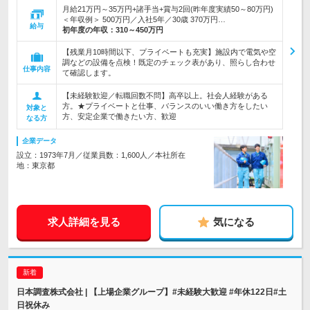
月給21万円～35万円+諸手当+賞与2回(昨年度実績50～80万円)
＜年収例＞ 500万円／入社5年／30歳 370万円…
給与
初年度の年収：
310～450万円
【残業月10時間以下、プライベートも充実】施設内で電気や空
調などの設備を点検！既定のチェック表があり、照らし合わせ
仕事内容
て確認します。
【未経験歓迎／転職回数不問】高卒以上。社会人経験がある
方。★プライベートと仕事、バランスのいい働き方をしたい
対象と
方、安定企業で働きたい方、歓迎
なる方
企業データ
設立：1973年7月／従業員数：1,600人／本社所在
地：東京都
求人詳細を見る
気になる
日本調査株式会社 | 【上場企業グループ】#未経験大歓迎 #年休122日#土
日祝休み