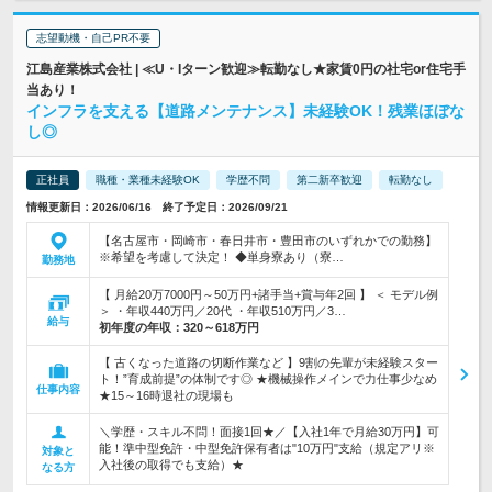
志望動機・自己PR不要
江島産業株式会社 | ≪U・Iターン歓迎≫転勤なし★家賃0円の社宅or住宅手
当あり！
インフラを支える【道路メンテナンス】未経験OK！残業ほぼな
し◎
正社員
職種・業種未経験OK
学歴不問
第二新卒歓迎
転勤なし
情報更新日：2026/06/16 終了予定日：2026/09/21
【名古屋市・岡崎市・春日井市・豊田市のいずれかでの勤務】
※希望を考慮して決定！ ◆単身寮あり（寮…
勤務地
【 月給20万7000円～50万円+諸手当+賞与年2回 】 ＜ モデル例
＞ ・年収440万円／20代 ・年収510万円／3…
給与
初年度の年収：
320～618万円
【 古くなった道路の切断作業など 】9割の先輩が未経験スター
ト！”育成前提”の体制です◎ ★機械操作メインで力仕事少なめ
仕事内容
★15～16時退社の現場も
＼学歴・スキル不問！面接1回★／【入社1年で月給30万円】可
能！準中型免許・中型免許保有者は"10万円"支給（規定アリ※
対象と
入社後の取得でも支給）★
なる方