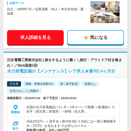
企業データ
設立：1968年7月／従業員数：60人／本社所在地：愛
知県
求人詳細を見る
気になる
日生電機工業株式会社 | 旅をするように働く＼旅行・アウトドア好き集ま
れ！／Web面接1回
水力発電設備の【メンテナンス】レア求人★賞与7.4ヶ月分
正社員
職種・業種未経験OK
第二新卒歓迎
転勤なし
女性のおしごと掲載中
情報更新日：2026/07/24 終了予定日：2026/10/22
全国の水力発電施設に3ヶ月～1年スパンで勤務 ☆配属例☆ 1）
岩手（胆沢第二発電所）⇒静岡（佐久間…
勤務地
月給23万円～＋諸手当＋賞与年3回 ※月給には一律工事勤務手
当（3万円）を含みます ※お持ちのスキル・…
給与
初年度の年収：
425～500万円