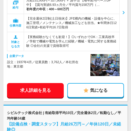
月給231,000円～327,500円 ＋ 諸手当 【毎年給与ベースUP
中】 【賞与実績6.93ヵ月分／平均賞与158万円（…
給与
初年度の年収：
400～600万円
【完全週休2日制(土日祝休)】JFE構内の機械・設備を中心に、
施工管理／メンテナンス／機械加工などを担当。★年間休日12
仕事内容
6日実績+有給平均16.7日取得
【実務経験がなくても歓迎！】◎いずれかでOK：工業高校卒
／学校で機械や電気を学んだ経験／機械・電気に関する業務経
対象と
験 ◎会社の支援で資格取得可
なる方
企業データ
設立：1937年4月／従業員数：3,762人／本社所在
地：東京都
求人詳細を見る
気になる
シビルテック株式会社 | 有給取得平均10日／完全週休2日／転勤なし／平
均年齢34歳
【設備点検・調査スタッフ】月給26万円～／年休120日／未経
験◎