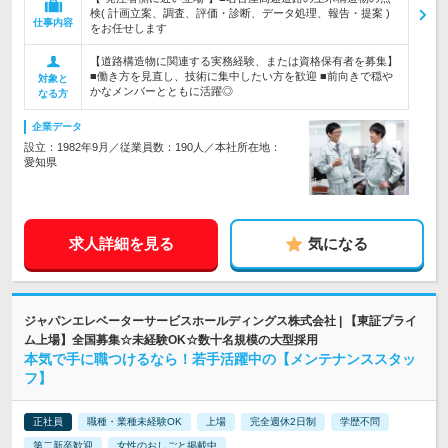
検( 計画立案、調査、評価・診断、データ処理、報告・提案 )
仕事内容
をお任せします
【道路構造物に関連する実務経験、または資格保有者を募集】
■働き方を見直し、技術に集中したい方を歓迎 ■前向きで穏や
対象と
かなメンバーとともに活躍◎
なる方
企業データ
設立：1982年9月／従業員数：190人／本社所在地：
愛知県
求人詳細を見る
気になる
ジャパンエレベーターサービスホールディングス株式会社 | 【東証プライ
ム上場】全国募集☆未経験OK☆数十名規模の大型採用
本気で手に職つけるなら！若手活躍中の【メンテナンススタッ
フ】
正社員
職種・業種未経験OK
上場
完全週休2日制
学歴不問
第二新卒歓迎
女性のおしごと掲載中