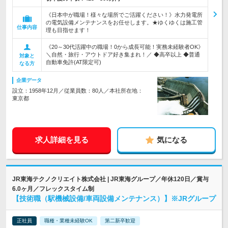
《日本中が職場！様々な場所でご活躍ください！》水力発電所
の電気設備メンテナンスをお任せします。★ゆくゆくは施工管
仕事内容
理も目指せます！
《20～30代活躍中の職場！0から成長可能！実務未経験者OK》
＼自然・旅行・アウトドア好き集まれ！／ ◆高卒以上 ◆普通
対象と
自動車免許(AT限定可)
なる方
企業データ
設立：1958年12月／従業員数：80人／本社所在地：
東京都
求人詳細を見る
気になる
JR東海テクノクリエイト株式会社 | JR東海グループ／年休120日／賞与
6.0ヶ月／フレックスタイム制
【技術職（駅機械設備/車両設備メンテナンス）】※JRグループ
正社員
職種・業種未経験OK
第二新卒歓迎