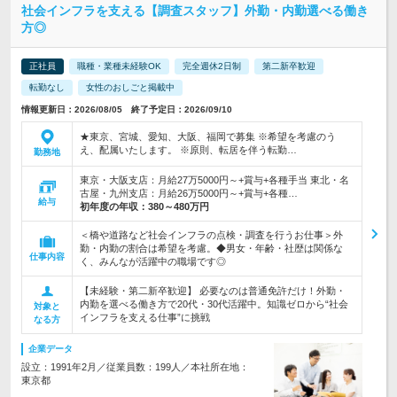
社会インフラを支える【調査スタッフ】外勤・内勤選べる働き
方◎
正社員
職種・業種未経験OK
完全週休2日制
第二新卒歓迎
転勤なし
女性のおしごと掲載中
情報更新日：2026/08/05 終了予定日：2026/09/10
★東京、宮城、愛知、大阪、福岡で募集 ※希望を考慮のう
え、配属いたします。 ※原則、転居を伴う転勤…
勤務地
東京・大阪支店：月給27万5000円～+賞与+各種手当 東北・名
古屋・九州支店：月給26万5000円～+賞与+各種…
給与
初年度の年収：
380～480万円
＜橋や道路など社会インフラの点検・調査を行うお仕事＞外
勤・内勤の割合は希望を考慮。◆男女・年齢・社歴は関係な
仕事内容
く、みんなが活躍中の職場です◎
【未経験・第二新卒歓迎】 必要なのは普通免許だけ！外勤・
内勤を選べる働き方で20代・30代活躍中。知識ゼロから“社会
対象と
インフラを支える仕事”に挑戦
なる方
企業データ
設立：1991年2月／従業員数：199人／本社所在地：
東京都