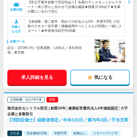
【官公庁案件多数で安定性あり】先輩のアシスタントからスタ
ート！表と照らし合わせて設備を確認★残業月10h以下★先輩
仕事内容
が隣にいるので安心
【未経験・第二新卒・初めての社会人もOK・学歴不問】入社
前のスキル一切不要！積極採用中⇒たくさんの同期と一緒にス
対象と
タート！★年収例:500万円/30歳
なる方
企業データ
設立：1973年7月／従業員数：1,600人／本社所在
地：東京都
求人詳細を見る
気になる
志望動機・自己PR不要
株式会社セントラル防災 | 創業39年│健康経営優良法人4年連続認定│大手
企業と多数取引
【消防設備士】経験者限定／年休120日／賞与年2回／手当充実
正社員
完全週休2日制
学歴不問
転勤なし
リモートワーク可