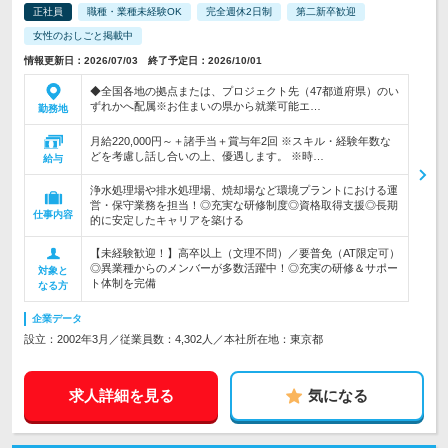
正社員
職種・業種未経験OK
完全週休2日制
第二新卒歓迎
女性のおしごと掲載中
情報更新日：2026/07/03 終了予定日：2026/10/01
◆全国各地の拠点または、プロジェクト先（47都道府県）のい
ずれかへ配属※お住まいの県から就業可能エ…
勤務地
月給220,000円～＋諸手当＋賞与年2回 ※スキル・経験年数な
どを考慮し話し合いの上、優遇します。 ※時…
給与
浄水処理場や排水処理場、焼却場など環境プラントにおける運
営・保守業務を担当！◎充実な研修制度◎資格取得支援◎長期
仕事内容
的に安定したキャリアを築ける
【未経験歓迎！】高卒以上（文理不問）／要普免（AT限定可）
◎異業種からのメンバーが多数活躍中！◎充実の研修＆サポー
対象と
ト体制を完備
なる方
企業データ
設立：2002年3月／従業員数：4,302人／本社所在地：東京都
求人詳細を見る
気になる