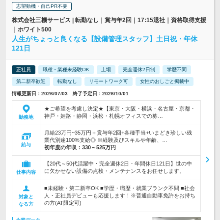
志望動機・自己PR不要
株式会社三機サービス | 転勤なし｜賞与年2回｜17:15退社｜資格取得支援
｜ホワイト500
人生がちょっと良くなる【設備管理スタッフ】土日祝・年休
121日
正社員
職種・業種未経験OK
上場
完全週休2日制
学歴不問
第二新卒歓迎
転勤なし
リモートワーク可
女性のおしごと掲載中
情報更新日：2026/07/03 終了予定日：2026/10/01
★ご希望を考慮し決定★【東京・大阪・横浜・名古屋・京都・
神戸・姫路・静岡・浜松・札幌オフィスでの募…
勤務地
月給23万円~35万円＋賞与年2回+各種手当+いまどき珍しい残
業代別途100%支給◎ ※経験及びスキルや年齢、…
給与
初年度の年収：
330～525万円
【20代～50代活躍中・完全週休2日・年間休日121日】世の中
に欠かせない設備の点検・メンテナンスをお任せします。
仕事内容
■未経験・第二新卒OK ■学歴・職歴・就業ブランク不問 ■社会
人・正社員デビューも応援します！※普通自動車免許をお持ち
対象と
の方(AT限定可)
なる方