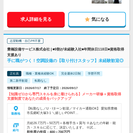
求人詳細を見る
気になる
志望動機・自己PR不要
豊橋設備サービス株式会社 | ■9割が未経験入社■年間休日118日■資格取得
支援あり
手に職がつく！空調設備の【取り付けスタッフ】未経験歓迎◎
正社員
職種・業種未経験OK
完全週休2日制
学歴不問
第二新卒歓迎
転勤なし
情報更新日：2026/07/17 終了予定日：2026/09/17
【知識ゼロから専門スキルを身に着けられる】メーカー研修＋資格取得
支援制度であなたの成長をバックアップ
【転勤なし／U・Iターン歓迎／マイカー通勤OK】 愛知県豊橋
市瓜郷町大塚3-1 ＼嬉しいPOINT…
勤務地
月給26.7万円～50万円＋各種手当＋賞与 ※あなたの年齢・能
力・スキルに応じて、決定いたします。 ※試…
給与
初年度の年収：
400～700万円