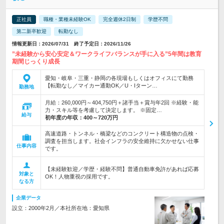
正社員
職種・業種未経験OK
完全週休2日制
学歴不問
第二新卒歓迎
転勤なし
情報更新日：2026/07/31 終了予定日：2026/11/26
”未経験から安心安定＆ワークライフバランスが手に入る”5年間は教育
期間じっくり成長
愛知・岐阜・三重・静岡の各現場もしくはオフィスにて勤務
【転勤なし／マイカー通勤OK／U・Iターン…
勤務地
月給：260,000円～404,750円＋諸手当＋賞与年2回 ※経験・能
力・スキル等を考慮して決定します。 ※固定…
給与
初年度の年収：
400～720万円
高速道路・トンネル・橋梁などのコンクリート構造物の点検・
調査を担当します。社会インフラの安全維持に欠かせない仕事
仕事内容
です。
【未経験歓迎／学歴・経験不問】普通自動車免許があれば応募
対象と
OK！人物重視の採用です。
なる方
企業データ
設立：2000年2月／本社所在地：愛知県