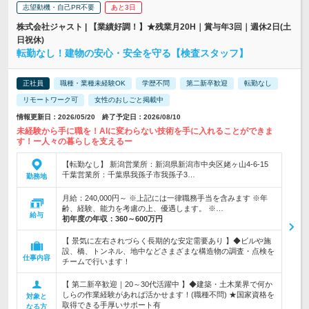
志望動機・自己PR不要
あと3日
株式会社ジャスト | 【業績好調！】★残業月20H｜賞与年3回｜週休2日(土
日祝休)
転勤なし！建物の安心・安全を守る【検査スタッフ】
正社員
職種・業種未経験OK
学歴不問
第二新卒歓迎
転勤なし
リモートワーク可
女性のおしごと掲載中
情報更新日：2026/05/20 終了予定日：2026/08/10
未経験から手に職を！AIに変わらない技術を手に入れることができま
す！ー人々の暮らしを支えるー
【転勤なし】 新潟営業所：新潟県新潟市中央区姥ヶ山4-6-15
千葉営業所：千葉県我孫子市我孫子3…
勤務地
月給：240,000円～ ※上記には一律職務手当を含みます ※年
齢、経験、能力を考慮の上、優遇します。 ※…
給与
初年度の年収：
360～600万円
【 景気に左右されづらく長期的な安定需要あり 】◆ビルや施
設、橋、トンネル、地中などさまざまな構造物の調査・点検を
仕事内容
チームで行います！
【 第二新卒歓迎｜20～30代活躍中 】◆建築・土木業界で何か
しらの作業経験があれば活かせます！(職種不問) ★国家資格を
対象と
取得できる手厚いサポート有
なる方