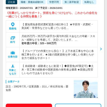
正社員
職種・業種未経験OK
学歴不問
第二新卒歓迎
転勤なし
情報更新日：2026/07/31 終了予定日：2026/10/01
《先輩がしっかりサポート。技術を身につけながら、これからの会社を
一緒につくる仲間を募集！》
【 愛知県知多郡武豊町冨貴小桜138-1 】 ★半田市・武豊町・
美浜町・常滑市などから通っている社…
勤務地
月給25万円～35万円+諸手当+賞与年2回 ※あなたの年齢・スキ
ル・経験などを考慮して、決定いたします。 …
給与
初年度の年収：
325～500万円
【 グループでの作業だから安心！ 】上下水道工事を中心に各
種工事を行います。★1級の国家資格を持つ優しい先輩たちが
仕事内容
全力で成長をサポート！
【 未経験者・経験者ともに歓迎！】◆要普免(AT限定可) ◆土
木・管工事の経験者や国家資格の保有者は優遇 ★面接は堅苦
対象と
しいものではありません◎
なる方
企業データ
設立：1982年7月／従業員数：10人／本社所在地：愛
知県