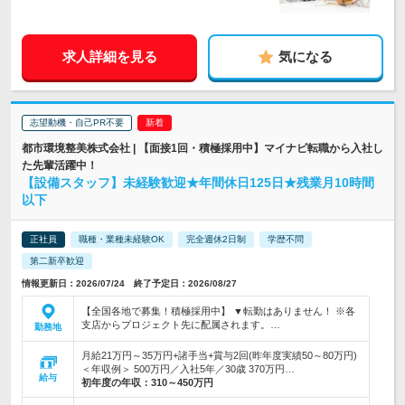
求人詳細を見る
気になる
志望動機・自己PR不要
都市環境整美株式会社 | 【面接1回・積極採用中】マイナビ転職から入社し
た先輩活躍中！
【設備スタッフ】未経験歓迎★年間休日125日★残業月10時間
以下
正社員
職種・業種未経験OK
完全週休2日制
学歴不問
第二新卒歓迎
情報更新日：2026/07/24 終了予定日：2026/08/27
【全国各地で募集！積極採用中】 ▼転勤はありません！ ※各
支店からプロジェクト先に配属されます。…
勤務地
月給21万円～35万円+諸手当+賞与2回(昨年度実績50～80万円)
＜年収例＞ 500万円／入社5年／30歳 370万円…
給与
初年度の年収：
310～450万円