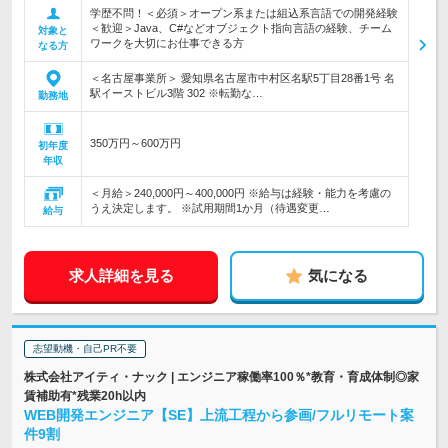
学歴不問！＜必須＞オープン系または組込系言語での開発経験
＜歓迎＞Java、C#などオブジェクト指向言語の経験、チーム
対象と
ワークを大切にお仕事できる方
なる方
＜名古屋事業所＞ 愛知県名古屋市中村区名駅5丁目28番1号 名
駅イーストビル3階 302 ※転勤な…
勤務地
350万円～600万円
初年度
年収
＜月給＞240,000円～400,000円 ※給与は経験・能力を考慮の
うえ決定します。 ※試用期間1か月（待遇変更…
給与
求人詳細を見る
気になる
志望動機・自己PR不要
株式会社アイティ・ナック | エンジニア稼働率100％*教育・育成体制◎家
賃補助有*残業20h以内
WEB開発エンジニア【SE】上流工程から参画/フルリモート案
件9割