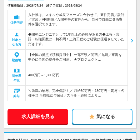
情報更新日：2026/07/24 終了予定日：2026/08/24
入社後は、スキルや成長フェーズに合わせて、要件定義／設計
／実装／API開発／AI開発等の案件から、自分で自由に参画案
仕事内容
件を選択できます。
◆開発エンジニアとして1年以上の経験がある方◆工程・言
語・転職回数は一切不問！上流工程のご経験は優遇させていた
対象と
だきます。
なる方
【全国の拠点で積極採用中】 一都三県／関西／九州／東海を
中心に全国の案件をご用意。 ★プロジェクト…
勤務地
400万円～1,300万円
初年度
年収
＼前職の給与、完全保証！／ 月給30万円～130万円＋賞与＋各
種手当 ※前職給与保証／スキル・経験により…
給与
求人詳細を見る
気になる