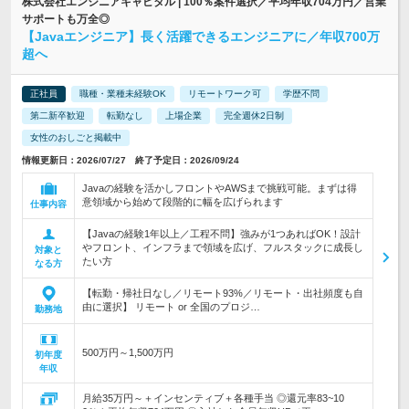
株式会社エンジニアキャピタル | 100％案件選択／平均年収704万円／営業
サポートも万全◎
【Javaエンジニア】長く活躍できるエンジニアに／年収700万
超へ
正社員
職種・業種未経験OK
リモートワーク可
学歴不問
第二新卒歓迎
転勤なし
上場企業
完全週休2日制
女性のおしごと掲載中
情報更新日：2026/07/27 終了予定日：2026/09/24
Javaの経験を活かしフロントやAWSまで挑戦可能。まずは得
意領域から始めて段階的に幅を広げられます
仕事内容
【Javaの経験1年以上／工程不問】強みが1つあればOK！設計
やフロント、インフラまで領域を広げ、フルスタックに成長し
対象と
たい方
なる方
【転勤・帰社日なし／リモート93%／リモート・出社頻度も自
由に選択】 リモート or 全国のプロジ…
勤務地
500万円～1,500万円
初年度
年収
月給35万円～＋インセンティブ＋各種手当 ◎還元率83~10