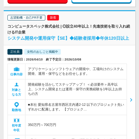
志望動機・自己PR不要
コンピュータスペック株式会社 | ◎設立40年以上！先進技術を取り入れ続
けるIT企業
システム開発や運用保守【SE】◆経験者採用◆年休120日以上
正社員
女性のおしごと掲載中
情報更新日：2026/04/10 終了予定日：2026/10/08
アプリケーションソフトウェアの開発や、工場向けのシステム
開発、運用・保守などをお任せします。
仕事内容
開発経験を活かしてステップアップ！ ＜必須要件＞高卒以
上、システム開発または運用・保守の実務経験を1年以上お持
対象と
ちの方
なる方
■本社 愛知県名古屋市西区庄内通2-12 以下のプロジェクト先い
ずれかに配属します。 【プロジェク…
勤務地
350万円～700万円
初年度
年収