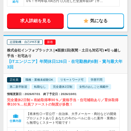
0％！平均年収704万円 ◎入社した全員年収UP（平…
給与
求人詳細を見る
気になる
志望動機・自己PR不要
株式会社インフォプラックス | ■面接1回(夜間・土日も対応可) ■引っ越し
手当・社宅あり
【ITエンジニア】年間休日126日・在宅勤務約6割・賞与最大年
3回
正社員
職種・業種未経験OK
リモートワーク可
学歴不問
第二新卒歓迎
転勤なし
完全週休2日制
女性のおしごと掲載中
情報更新日：2026/07/31 終了予定日：2026/10/01
完全週休2日制＋有給取得率90％／資格手当・住宅補助あり／育休取得
率100％…社員ファーストの制度が多数！
【将来性◎⇒官公庁・自治体、大手メーカー・商社などの開発
プロジェクトあり】あなたの今のレベルに合った案件・業務か
仕事内容
ら無理なくスタート可能です！