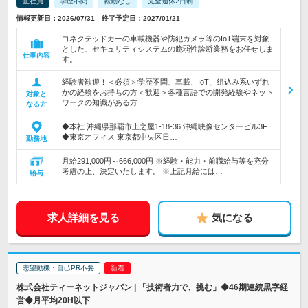
正社員
学歴不問
転勤なし
完全週休2日制
情報更新日：2026/07/31 終了予定日：2027/01/21
コネクテッドカーの車載機器や防犯カメラ等のIoT端末を対象
とした、セキュリティシステムの脆弱性診断業務をお任せしま
仕事内容
す。
経験者歓迎！＜必須＞学歴不問、車載、IoT、組込み系いずれ
かの経験をお持ちの方＜歓迎＞各種言語での開発経験やネット
対象と
ワークの知識がある方
なる方
◆本社 沖縄県那覇市上之屋1-18-36 沖縄映像センタービル3F
◆東京オフィス 東京都中央区日…
勤務地
月給291,000円～666,000円 ※経験・能力・前職給与等を充分
考慮の上、決定いたします。 ※上記月給には…
給与
求人詳細を見る
気になる
志望動機・自己PR不要
株式会社ティーネットジャパン | 「技術者力で、挑む」◆46期連続黒字経
営◆月平均20H以下