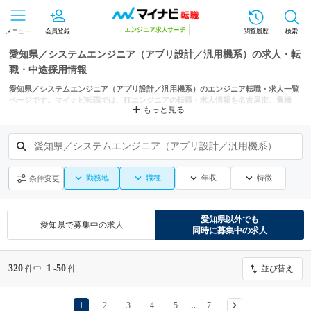
メニュー
会員登録
閲覧履歴
検索
愛知県／システムエンジニア（アプリ設計／汎用機系）の求人・転
職・中途採用情報
愛知県／システムエンジニア（アプリ設計／汎用機系）のエンジニア転職・求人一覧
ページです。マイナビ転職では、ITエンジニアの転職・求人情報を名古屋市、豊橋
もっと見る
市、岡崎市などの条件からも探せます。
愛知県／システムエンジニア（アプリ設計／汎用機系）
勤務地
職種
年収
特徴
条件変更
愛知県
以外でも
愛知県
で募集中の求人
同時に募集中の求人
320
1
50
件中
-
件
並び替え
1
2
3
4
5
7
…