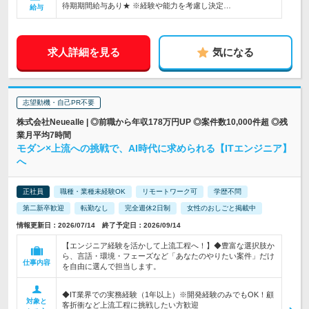
待期期間給与あり★ ※経験や能力を考慮し決定…
給与
求人詳細を見る
気になる
志望動機・自己PR不要
株式会社Neuealle | ◎前職から年収178万円UP ◎案件数10,000件超 ◎残
業月平均7時間
モダン×上流への挑戦で、AI時代に求められる【ITエンジニア】
へ
正社員
職種・業種未経験OK
リモートワーク可
学歴不問
第二新卒歓迎
転勤なし
完全週休2日制
女性のおしごと掲載中
情報更新日：2026/07/14 終了予定日：2026/09/14
【エンジニア経験を活かして上流工程へ！】◆豊富な選択肢か
ら、言語・環境・フェーズなど「あなたのやりたい案件」だけ
仕事内容
を自由に選んで担当します。
◆IT業界での実務経験（1年以上）※開発経験のみでもOK！顧
対象と
客折衝など上流工程に挑戦したい方歓迎