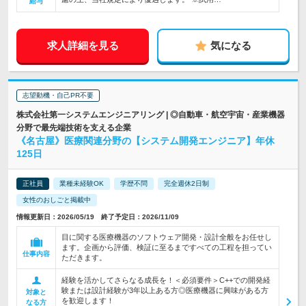
給与
求人詳細を見る
気になる
志望動機・自己PR不要
株式会社第一システムエンジニアリング | ◎自動車・航空宇宙・産業機器
分野で最先端技術を支える企業
《名古屋》医療関連分野の【システム開発エンジニア】年休
125日
正社員
業種未経験OK
学歴不問
完全週休2日制
女性のおしごと掲載中
情報更新日：2026/05/19 終了予定日：2026/11/09
目に関する医療機器のソフトウェア開発・設計全般をお任せし
ます。企画から評価、検証に至るまですべての工程を担ってい
仕事内容
ただきます。
経験を活かしてさらなる成長を！＜必須要件＞C++での開発経
験または設計経験が3年以上ある方◎医療機器に興味がある方
対象と
を歓迎します！
なる方