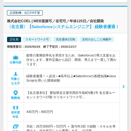
志望動機・自己PR不要
株式会社COEL | WEB面接可／在宅可／年休120日／自社開発
〈名古屋〉【Salesforceシステムエンジニア】 経験者優遇！
正社員
リモートワーク可
完全週休2日制
女性のおしごと掲載中
情報更新日：2026/06/26 終了予定日：2026/12/17
顧客の業務効率化を実現するため、Salesforceの導入支援をお
任せします。要件定義から設計、開発、導入まで一貫して携わ
仕事内容
ります。
経験者優遇！＜必須＞■高卒以上■Salesforceの基礎知識■Java
対象と
Scriptを用いた開発経験
なる方
【名古屋本社】 愛知県名古屋市西区牛島町6番1号 名古屋ルー
セントタワー27階 ※リモートワーク可…
勤務地
430万円～800万円
初年度
年収
月給：26万3000円～53万円 ＋ 賞与年2回 ※経験・スキルを考
慮の上、当社規定により優遇します。 ※試用…