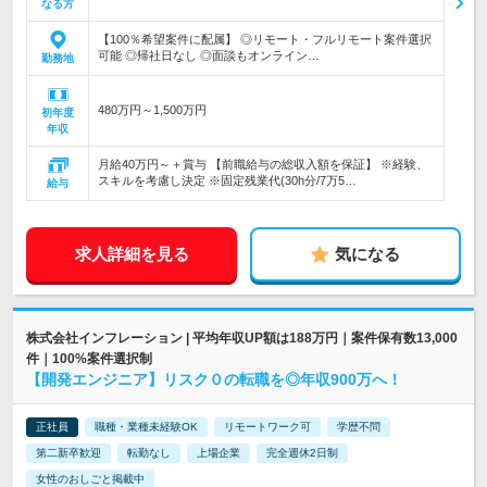
なる方
【100％希望案件に配属】 ◎リモート・フルリモート案件選択
可能 ◎帰社日なし ◎面談もオンライン…
勤務地
480万円～1,500万円
初年度
年収
月給40万円～＋賞与 【前職給与の総収入額を保証】 ※経験、
スキルを考慮し決定 ※固定残業代(30h分/7万5…
給与
求人詳細を見る
気になる
株式会社インフレーション | 平均年収UP額は188万円｜案件保有数13,000
件｜100%案件選択制
【開発エンジニア】リスク０の転職を◎年収900万へ！
正社員
職種・業種未経験OK
リモートワーク可
学歴不問
第二新卒歓迎
転勤なし
上場企業
完全週休2日制
女性のおしごと掲載中