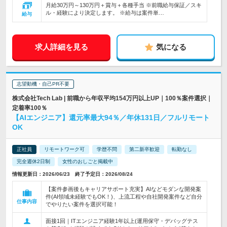
月給30万円～130万円＋賞与＋各種手当 ※前職給与保証／スキ
ル・経験により決定します。 ※給与は案件単…
給与
求人詳細を見る
気になる
志望動機・自己PR不要
株式会社Tech Lab | 前職から年収平均154万円以上UP｜100％案件選択｜
定着率100％
【AIエンジニア】還元率最大94％／年休131日／フルリモート
OK
正社員
リモートワーク可
学歴不問
第二新卒歓迎
転勤なし
完全週休2日制
女性のおしごと掲載中
情報更新日：2026/06/23 終了予定日：2026/08/24
【案件参画後もキャリアサポート充実】AIなどモダンな開発案
件(AI領域未経験でもOK！)、上流工程や自社開発案件など自分
仕事内容
でやりたい案件を選択可能！
面接1回｜ITエンジニア経験1年以上(運用保守・デバッグテス