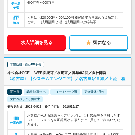
400万円～600万円
初年度
年収
＜月給＞220,000円～304,100円 ※経験能力考慮のうえ決定し
ます。 ※試用期間6か月（試用期間中は給与不…
給与
求人詳細を見る
気になる
志望動機・自己PR不要
株式会社COEL | WEB面接可／在宅可／賞与年2回／自社開発
〈名古屋〉【システムエンジニア】／名古屋駅直結／上流工程
正社員
業種未経験OK
リモートワーク可
完全週休2日制
女性のおしごと掲載中
情報更新日：2026/06/26 終了予定日：2026/12/17
お客様が抱える課題をヒアリングし、自社製品等を活用したIT
ソリューションを企画提案から導入まで一貫してご担当いただ
仕事内容
きます。
＜必須＞■高卒以上■Webアプリ開発経験1年以上、または顧客