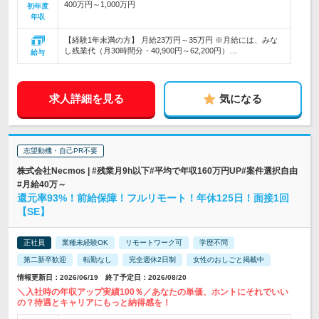
400万円～1,000万円
初年度
年収
【経験1年未満の方】 月給23万円～35万円 ※月給には、みな
し残業代（月30時間分・40,900円～62,200円）…
給与
求人詳細を見る
気になる
志望動機・自己PR不要
株式会社Necmos | #残業月9h以下#平均で年収160万円UP#案件選択自由
#月給40万～
還元率93%！前給保障！フルリモート！年休125日！面接1回
【SE】
正社員
業種未経験OK
リモートワーク可
学歴不問
第二新卒歓迎
転勤なし
完全週休2日制
女性のおしごと掲載中
情報更新日：2026/06/19 終了予定日：2026/08/20
＼入社時の年収アップ実績100％／あなたの単価、ホントにそれでいい
の？待遇とキャリアにもっと納得感を！