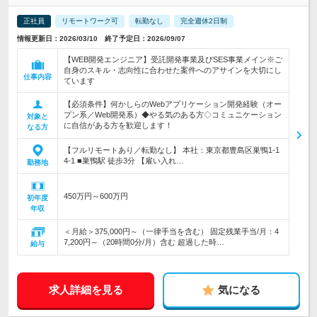
正社員
リモートワーク可
転勤なし
完全週休2日制
情報更新日：2026/03/10 終了予定日：2026/09/07
【WEB開発エンジニア】受託開発事業及びSES事業メイン※ご
自身のスキル・志向性に合わせた案件へのアサインを大切にし
仕事内容
ています
【必須条件】何かしらのWebアプリケーション開発経験（オー
プン系／Web開発系）◆やる気のある方◇コミュニケーション
対象と
に自信がある方を歓迎します！
なる方
【フルリモートあり／転勤なし】 本社：東京都豊島区巣鴨1-1
4-1 ■巣鴨駅 徒歩3分 【雇い入れ…
勤務地
450万円～600万円
初年度
年収
＜月給＞375,000円～（一律手当を含む） 固定残業手当/月：4
7,200円～（20時間0分/月）含む 超過した時…
給与
求人詳細を見る
気になる