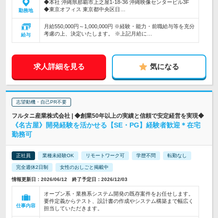
◆本社 沖縄県那覇市上之屋1-18-36 沖縄映像センタービル3F
◆東京オフィス 東京都中央区日…
勤務地
月給550,000円～1,000,000円 ※経験・能力・前職給与等を充分
考慮の上、決定いたします。 ※上記月給に…
給与
求人詳細を見る
気になる
志望動機・自己PR不要
フルタニ産業株式会社 | ◆創業50年以上の実績と信頼で安定経営を実現◆
《名古屋》開発経験を活かせる【SE・PG】経験者歓迎＊在宅
勤務可
正社員
業種未経験OK
リモートワーク可
学歴不問
転勤なし
完全週休2日制
女性のおしごと掲載中
情報更新日：2026/06/12 終了予定日：2026/12/03
オープン系・業務系システム開発の既存案件をお任せします。
要件定義からテスト、設計書の作成やシステム構築まで幅広く
仕事内容
担当していただきます。