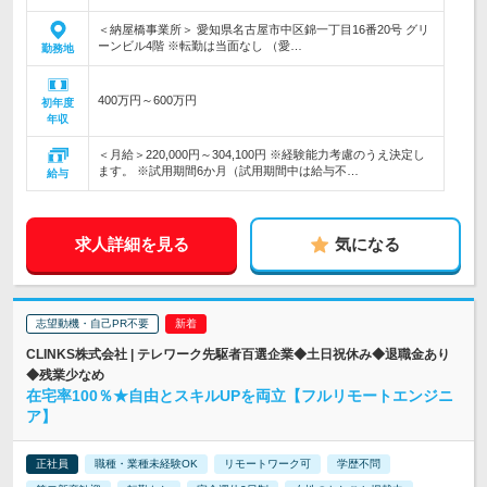
＜納屋橋事業所＞ 愛知県名古屋市中区錦一丁目16番20号 グリ
ーンビル4階 ※転勤は当面なし （愛…
勤務地
400万円～600万円
初年度
年収
＜月給＞220,000円～304,100円 ※経験能力考慮のうえ決定し
ます。 ※試用期間6か月（試用期間中は給与不…
給与
求人詳細を見る
気になる
志望動機・自己PR不要
CLINKS株式会社 | テレワーク先駆者百選企業◆土日祝休み◆退職金あり
◆残業少なめ
在宅率100％★自由とスキルUPを両立【フルリモートエンジニ
ア】
正社員
職種・業種未経験OK
リモートワーク可
学歴不問