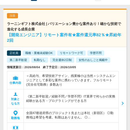
ラーニンギフト株式会社 | バリエーション豊かな案件あり！確かな技術で
進化する成長企業
【開発エンジニア】リモート案件有★案件還元率82％★昇給年
2回
正社員
職種・業種未経験OK
リモートワーク可
学歴不問
第二新卒歓迎
転勤なし
完全週休2日制
女性のおしごと掲載中
情報更新日：2026/08/04 終了予定日：2026/10/05
＜高給与、希望技術アサイン、残業極小は当然＞システムエン
ジニアとして多彩な案件に携わっていきます。フルリモート
仕事内容
(完全在宅勤務）多数あり
《第二新卒歓迎／経験不問／学歴不問》IT業界で何らかの実務
対象と
経験がある方・プログラミングができる方
なる方
全国47都道府県のプロジェクト先または本社（新宿区） ◎勤
務地は希望を考慮。転勤はありません。 ◎…
勤務地