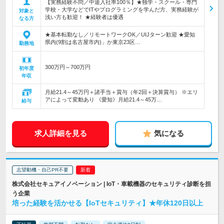
【実務経験不問／中途入社率100％】★独学・スクール・専門
学校・大学などでITやプログラミングを学んだ方、実務経験が
対象と
浅い方も歓迎！ ★経験者は優遇
なる方
★基本転勤なし／リモートワークOK／UIJターン歓迎 ★愛知
県内(9割は名古屋市内)」か東京23区…
勤務地
300万円～700万円
初年度
年収
月給21.4～45万円＋諸手当＋賞与（年2回＋決算賞与） ※エリ
アによって変動あり 《愛知》月給21.4～45万…
給与
求人詳細を見る
気になる
志望動機・自己PR不要
株式会社セキュアイノベーション | IoT・車載機器のセキュリティ診断を担
う企業
培った経験を活かせる【IoTセキュリティ】★年休120日以上