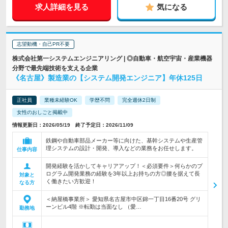
求人詳細を見る
気になる
志望動機・自己PR不要
株式会社第一システムエンジニアリング | ◎自動車・航空宇宙・産業機器
分野で最先端技術を支える企業
《名古屋》製造業の【システム開発エンジニア】年休125日
正社員
業種未経験OK
学歴不問
完全週休2日制
女性のおしごと掲載中
情報更新日：2026/05/19 終了予定日：2026/11/09
鉄鋼や自動車部品メーカー等に向けた、基幹システムや生産管
理システムの設計・開発、導入などの業務をお任せします。
仕事内容
開発経験を活かしてキャリアアップ！＜必須要件＞何らかのプ
ログラム開発業務の経験を3年以上お持ちの方◎腰を据えて長
対象と
く働きたい方歓迎！
なる方
＜納屋橋事業所＞ 愛知県名古屋市中区錦一丁目16番20号 グリ
ーンビル4階 ※転勤は当面なし （愛…
勤務地