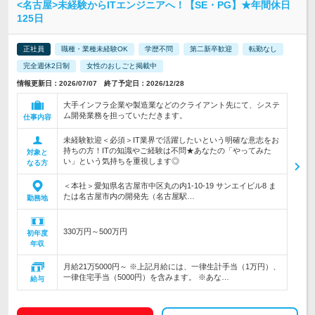
<名古屋>未経験からITエンジニアへ！【SE・PG】★年間休日
125日
正社員
職種・業種未経験OK
学歴不問
第二新卒歓迎
転勤なし
完全週休2日制
女性のおしごと掲載中
情報更新日：2026/07/07 終了予定日：2026/12/28
大手インフラ企業や製造業などのクライアント先にて、システ
ム開発業務を担っていただきます。
仕事内容
未経験歓迎＜必須＞IT業界で活躍したいという明確な意志をお
持ちの方！ITの知識やご経験は不問★あなたの「やってみた
対象と
い」という気持ちを重視します◎
なる方
＜本社＞愛知県名古屋市中区丸の内1-10-19 サンエイビル8 ま
たは名古屋市内の開発先（名古屋駅…
勤務地
330万円～500万円
初年度
年収
月給21万5000円～ ※上記月給には、一律生計手当（1万円）、
一律住宅手当（5000円）を含みます。 ※あな…
給与