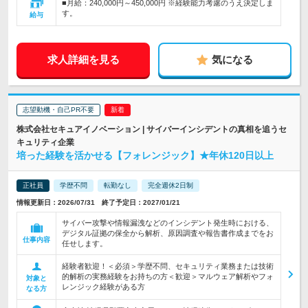
■月給：240,000円～450,000円 ※経験能力考慮のうえ決定しま
す。
給与
求人詳細を見る
気になる
志望動機・自己PR不要
株式会社セキュアイノベーション | サイバーインシデントの真相を追うセ
キュリティ企業
培った経験を活かせる【フォレンジック】★年休120日以上
正社員
学歴不問
転勤なし
完全週休2日制
情報更新日：2026/07/31 終了予定日：2027/01/21
サイバー攻撃や情報漏洩などのインシデント発生時における、
デジタル証拠の保全から解析、原因調査や報告書作成までをお
仕事内容
任せします。
経験者歓迎！＜必須＞学歴不問、セキュリティ業務または技術
的解析の実務経験をお持ちの方＜歓迎＞マルウェア解析やフォ
対象と
レンジック経験がある方
なる方