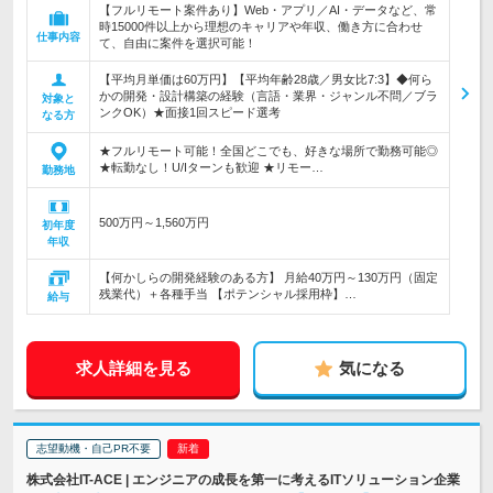
【フルリモート案件あり】Web・アプリ／AI・データなど、常
時15000件以上から理想のキャリアや年収、働き方に合わせ
仕事内容
て、自由に案件を選択可能！
【平均月単価は60万円】【平均年齢28歳／男女比7:3】◆何ら
かの開発・設計構築の経験（言語・業界・ジャンル不問／ブラ
対象と
ンクOK）★面接1回スピード選考
なる方
★フルリモート可能！全国どこでも、好きな場所で勤務可能◎
★転勤なし！U/Iターンも歓迎 ★リモー…
勤務地
500万円～1,560万円
初年度
年収
【何かしらの開発経験のある方】 月給40万円～130万円（固定
残業代）＋各種手当 【ポテンシャル採用枠】…
給与
求人詳細を見る
気になる
志望動機・自己PR不要
株式会社IT-ACE | エンジニアの成長を第一に考えるITソリューション企業