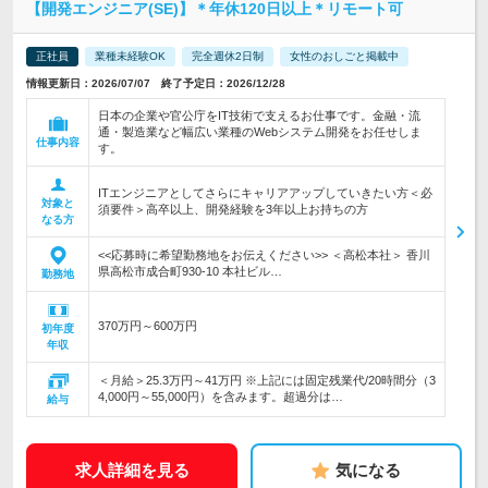
【開発エンジニア(SE)】＊年休120日以上＊リモート可
正社員
業種未経験OK
完全週休2日制
女性のおしごと掲載中
情報更新日：2026/07/07 終了予定日：2026/12/28
日本の企業や官公庁をIT技術で支えるお仕事です。金融・流
通・製造業など幅広い業種のWebシステム開発をお任せしま
仕事内容
す。
ITエンジニアとしてさらにキャリアアップしていきたい方＜必
対象と
須要件＞高卒以上、開発経験を3年以上お持ちの方
なる方
<<応募時に希望勤務地をお伝えください>> ＜高松本社＞ 香川
県高松市成合町930-10 本社ビル…
勤務地
370万円～600万円
初年度
年収
＜月給＞25.3万円～41万円 ※上記には固定残業代/20時間分（3
4,000円～55,000円）を含みます。超過分は…
給与
求人詳細を見る
気になる