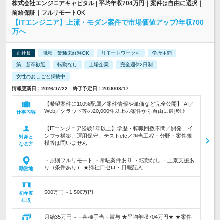
株式会社エンジニアキャピタル | 平均年収704万円｜案件は自由に選択｜
前給保証｜フルリモートOK
【ITエンジニア】上流・モダン案件で市場価値アップ/年収700
万へ
正社員
職種・業種未経験OK
リモートワーク可
学歴不問
第二新卒歓迎
転勤なし
上場企業
完全週休2日制
女性のおしごと掲載中
情報更新日：2026/07/22 終了予定日：2026/08/17
【希望案件に100%配属／案件情報や単価など完全公開】 AI／
Web／クラウド等の20,000件以上の案件から自由に選択◎
仕事内容
【ITエンジニア経験1年以上】学歴・転職回数不問／開発、イ
ンフラ構築、運用保守、テストetc／担当工程・分野・案件規
対象と
模等は問いません
なる方
・原則フルリモート ・常駐案件あり ・転勤なし ・上京支援あ
り（条件あり） ★帰社日ゼロ・日報記入…
勤務地
500万円～1,500万円
初年度
年収
月給35万円～＋各種手当＋賞与 ★平均年収704万円★ ★案件