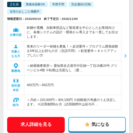
正社員
業種未経験OK
学歴不問
完全週休2日制
女性のおしごと掲載中
情報更新日：2026/05/19 終了予定日：2026/11/09
鉄鋼や電機、自動車部品など製造業を中心としたお客様向け
に、各種システムの設計・開発から導入までを一貫してお任せ
仕事内容
します。
将来のリーダー候補を募集！＜必須要件＞プログラム開発経験
を5年以上お持ちの方（言語不問）＜歓迎要件＞キャリアアッ
対象と
プしたい方
なる方
＜納屋橋事業所＞ 愛知県名古屋市中区錦一丁目16番20号 グリ
ーンビル4階 ※転勤は当面なし （愛…
勤務地
450万円～650万円
初年度
年収
＜月給＞220,000円～304,100円 ※経験能力考慮のうえ決定し
ます。 ※試用期間6か月（試用期間中は給与不…
給与
求人詳細を見る
気になる