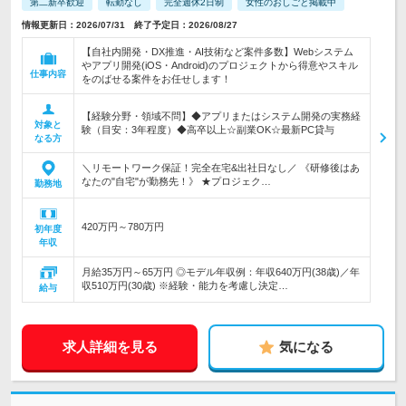
第二新卒歓迎
転勤なし
完全週休2日制
女性のおしごと掲載中
情報更新日：2026/07/31 終了予定日：2026/08/27
【自社内開発・DX推進・AI技術など案件多数】Webシステム
やアプリ開発(iOS・Android)のプロジェクトから得意やスキル
仕事内容
をのばせる案件をお任せします！
【経験分野・領域不問】◆アプリまたはシステム開発の実務経
対象と
験（目安：3年程度）◆高卒以上☆副業OK☆最新PC貸与
なる方
＼リモートワーク保証！完全在宅&出社日なし／ 《研修後はあ
なたの"自宅"が勤務先！》 ★プロジェク…
勤務地
420万円～780万円
初年度
年収
月給35万円～65万円 ◎モデル年収例：年収640万円(38歳)／年
収510万円(30歳) ※経験・能力を考慮し決定…
給与
求人詳細を見る
気になる