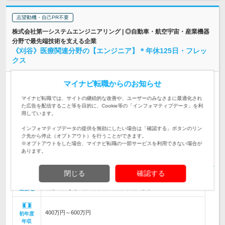
志望動機・自己PR不要
株式会社第一システムエンジニアリング | ◎自動車・航空宇宙・産業機器
分野で最先端技術を支える企業
《刈谷》医療関連分野の【エンジニア】＊年休125日・フレッ
クス
正社員
業種未経験OK
マイナビ転職からのお知らせ
学歴不問
完全週休2日制
女性のおしごと掲載中
マイナビ転職では、サイトの継続的な改善や、ユーザーのみなさまに最適化され
た広告を配信すること等を目的に、Cookie等の「インフォマティブデータ」を利
情報更新日：2026/05/19 終了予定日：2026/11/09
用しています。
目に関する医療機器開発における開発・設計をお任せします。
インフォマティブデータの提供を無効にしたい場合は「確認する」ボタンのリン
企画から評価、検証まですべての工程を担っていただきます。
仕事内容
ク先から停止（オプトアウト）を行うことができます。
※オプトアウトをした場合、マイナビ転職の一部サービスを利用できない場合が
学歴不問！組込開発経験者歓迎！＜必須＞組込み機器・C++・
あります。
LINUXアプリの開発経験が各3年以上ある方＜歓迎＞Gitソフト
対象と
管理経験等
なる方
閉じる
確認する
愛知県刈谷市のお客様先 ※客先常駐での勤務となります ※転
勤は当面なし （愛知県外の転勤可能性はほ…
勤務地
400万円～600万円
初年度
年収