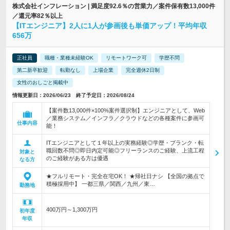
株式会社インフレーション | 満足度92.6％の営業力／案件保有数13,000件
／還元率82％以上
【ITエンジニア】2人に1人が参画後も単価アップ！平均年収
656万
正社員
職種・業種未経験OK
リモートワーク可
学歴不問
第二新卒歓迎
転勤なし
上場企業
完全週休2日制
女性のおしごと掲載中
情報更新日：2026/06/23 終了予定日：2026/08/24
【案件数13,000件×100%案件選択制】エンジニアとして、Web
／業務システム／インフラ／クラウドなどの各種案件に参画可
仕事内容
能！
ITエンジニアとして１年以上の実務経験◎学歴・ブランク・転
職回数不問◎即日内定可能◎フリーランスのご経験、上流工程
対象と
のご経験がある方は優遇
なる方
★フルリモート・完全在宅OK！ ★帰社日ナシ 【全国の拠点で
積極採用中】 一都三県／関西／九州／東…
勤務地
400万円～1,300万円
初年度
年収