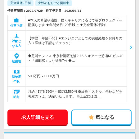
完全週休2日制
女性のおしごと掲載中
情報更新日：2026/07/29 終了予定日：2026/08/31
■本人の希望や適性、描くキャリアに応じて各プロジェクトへ
配属します ★年間休日120日以上 ★完全週休2日制
仕事内容
【学歴・年齢不問】■エンジニアとしての実務経験をお持ちの
対象と
方（詳細は下記をチェック）
なる方
◆芝浦オフィス 東京都港区芝浦2-15-6 オアーゼ芝浦MJビル4F
・「田町駅」より徒歩7分 ◆…
勤務地
500万円～1,000万円
初年度
年収
月給:41万6,790円～83万3,560円 ※経験・スキル、年齢などを
考慮のうえ、決定いたします。 ※上記には固…
給与
求人詳細を見る
気になる