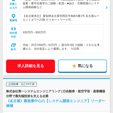
提案・要件定義等のご経験＜歓迎＞■会計・労務関連のシステ
対象と
ム開発経験など
なる方
【名古屋本社】 愛知県名古屋市西区牛島町6番1号 名古屋ルー
セントタワー27階 ※リモートワーク可…
勤務地
430万円～800万円
初年度
年収
月給：25万7000円～53万円 ＋ 賞与年2回 ※経験・スキルを考
慮の上、当社規定により優遇します。 ※試用…
給与
求人詳細を見る
気になる
志望動機・自己PR不要
株式会社第一システムエンジニアリング | ◎自動車・航空宇宙・産業機器
分野で最先端技術を支える企業
《名古屋》製造業中心の【システム開発エンジニア】リーダー
候補