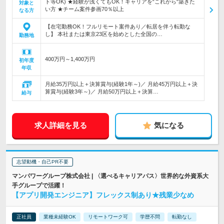
ト等OK) ★経験が浅くてもOK！キャリアを“これから“築きた
対象と
い方 ★チーム案件参画70％以上
なる方
【在宅勤務OK！フルリモート案件あり／転居を伴う転勤な
し】 本社または東京23区を始めとした全国の…
勤務地
400万円～1,400万円
初年度
年収
月給35万円以上＋決算賞与(経験1年～)／ 月給45万円以上＋決
算賞与(経験3年～)／ 月給50万円以上＋決算…
給与
求人詳細を見る
気になる
志望動機・自己PR不要
マンパワーグループ株式会社 | 〈選べるキャリアパス〉世界的な外資系大
手グループで活躍！
【アプリ開発エンジニア】フレックス制あり★残業少なめ
正社員
業種未経験OK
リモートワーク可
学歴不問
転勤なし