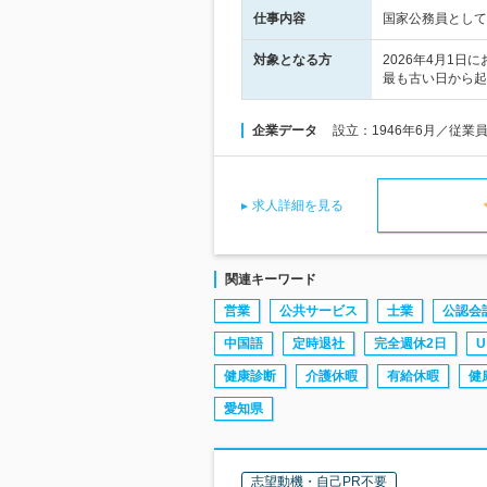
仕事内容
国家公務員として
対象となる方
2026年4月1
最も古い日から起
企業データ
設立：1946年6月／従業
求人詳細を見る
関連キーワード
営業
公共サービス
士業
公認会
中国語
定時退社
完全週休2日
U
健康診断
介護休暇
有給休暇
健
愛知県
志望動機・自己PR不要