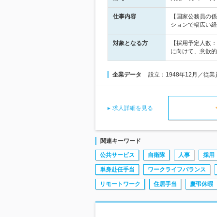
仕事内容
【国家公務員の係
ションで幅広い経
対象となる方
【採用予定人数：
に向けて、意欲的
企業データ
設立：1948年12月／従業
求人詳細を見る
関連キーワード
公共サービス
自衛隊
人事
採用
単身赴任手当
ワークライフバランス
リモートワーク
住居手当
慶弔休暇