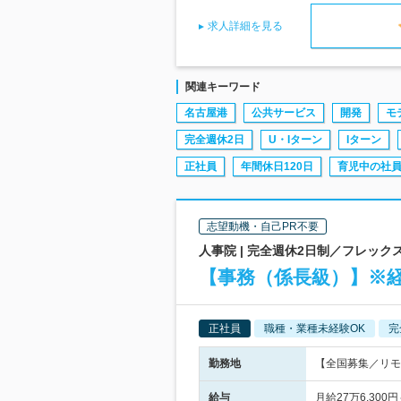
求人詳細を見る
関連キーワード
名古屋港
公共サービス
開発
モ
完全週休2日
U・Iターン
Iターン
正社員
年間休日120日
育児中の社
志望動機・自己PR不要
人事院 | 完全週休2日制／フレッ
【事務（係長級）】※経
正社員
職種・業種未経験OK
完
勤務地
【全国募集／リモー
給与
月給27万6,30