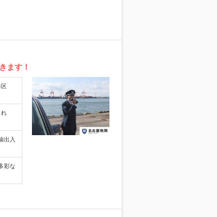
きます！
港区
され
輸出入
多彩な