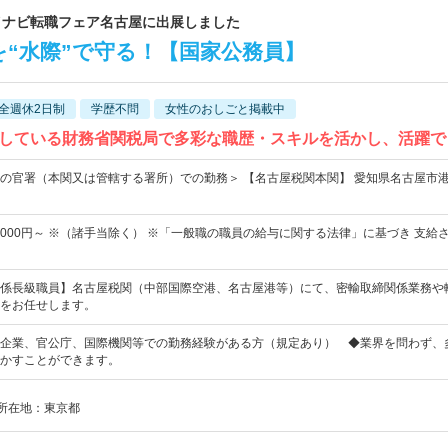
)マイナビ転職フェア名古屋に出展しました
“水際”で守る！【国家公務員】
全週休2日制
学歴不問
女性のおしごと掲載中
している財務省関税局で多彩な職歴・スキルを活かし、活躍で
の官署（本関又は管轄する署所）での勤務＞ 【名古屋税関本関】 愛知県名古屋市
2,000円～ ※（諸手当除く） ※「一般職の職員の給与に関する法律」に基づき 支給
係長級職員】名古屋税関（中部国際空港、名古屋港等）にて、密輸取締関係業務や
をお任せします。
企業、官公庁、国際機関等での勤務経験がある方（規定あり） ◆業界を問わず、
かすことができます。
社所在地：東京都