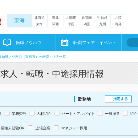
北海道
東北
北関東
首都圏
甲信越
北陸
東海
東海
関西
中国
四国
九州
海外
転職ノウハウ
転職フェア・イベント
愛知県／公務員（事務系）の転職・求人一覧
の求人・転職・中途採用情報
勤務地
指定する
員
業務委託
人材紹介
パート・アルバイト
一般派遣
紹介
業種未経験OK
上場企業
マネジャー採用