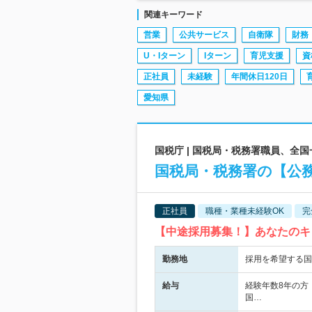
関連キーワード
営業
公共サービス
自衛隊
財務
U・Iターン
Iターン
育児支援
資
正社員
未経験
年間休日120日
愛知県
国税庁 | 国税局・税務署職員、全
国税局・税務署の【公務
正社員
職種・業種未経験OK
完
【中途採用募集！】あなたのキ
勤務地
採用を希望する国
給与
経験年数8年の方
国…