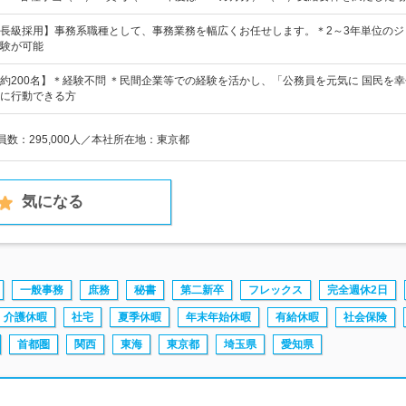
長級採用】事務系職種として、事務業務を幅広くお任せします。＊2～3年単位のジ
験が可能
約200名】＊経験不問 ＊民間企業等での経験を活かし、「公務員を元気に 国民を
に行動できる方
員数：295,000人／本社所在地：東京都
気になる
一般事務
庶務
秘書
第二新卒
フレックス
完全週休2日
介護休暇
社宅
夏季休暇
年末年始休暇
有給休暇
社会保険
首都圏
関西
東海
東京都
埼玉県
愛知県