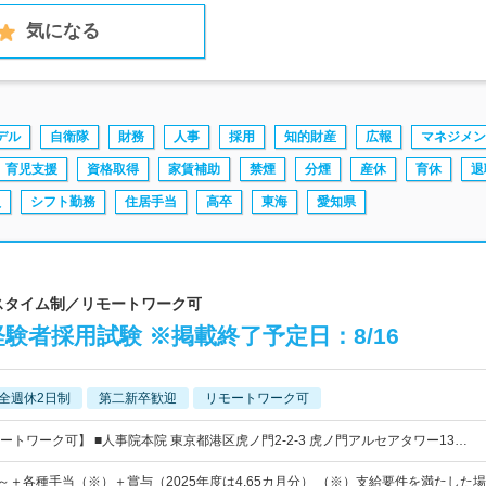
気になる
デル
自衛隊
財務
人事
採用
知的財産
広報
マネジメン
育児支援
資格取得
家賃補助
禁煙
分煙
産休
育休
退
員
シフト勤務
住居手当
高卒
東海
愛知県
クスタイム制／リモートワーク可
験者採用試験 ※掲載終了予定日：8/16
全週休2日制
第二新卒歓迎
リモートワーク可
トワーク可】 ■人事院本院 東京都港区虎ノ門2-2-3 虎ノ門アルセアタワー13…
0円～＋各種手当（※）＋賞与（2025年度は4.65カ月分） （※）支給要件を満たした