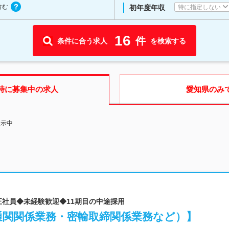
含む
特に指定しない
初年度年収
16
件
条件に合う求人
を検索する
時に募集中の求人
愛知県
のみ
表示中
◆正社員◆未経験歓迎◆11期目の中途採用
通関関係業務・密輸取締関係業務など）】