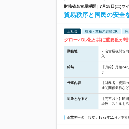
財務省名古屋税関 | 7月18日(土
貿易秩序と国民の安全を
正社員
職種・業種未経験OK
完
グローバル化と共に重要度が増
勤務地
＜名古屋税関管内
入…
給与
【月給】月給24
ま…
仕事内容
【財務省・税関の
通関関係業務など
対象となる方
【高卒以上】民間
経験・スキルを活
企業データ
設立：1872年11月／本