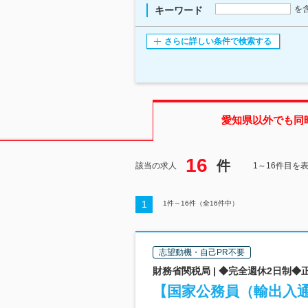
を
キーワード
さらに詳しい条件で検索する
愛知県
以外でも同
16
件
該当の求人
1～16件目を
1
1
件～
16
件（全
16
件中）
志望動機・自己PR不要
財務省関税局 | ◆完全週休2日制
【国家公務員（輸出入