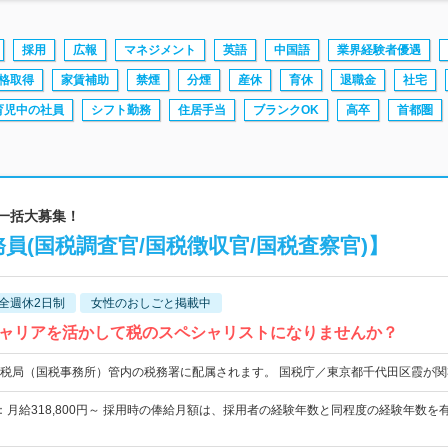
採用
広報
マネジメント
英語
中国語
業界経験者優遇
格取得
家賃補助
禁煙
分煙
産休
育休
退職金
社宅
育児中の社員
シフト勤務
住居手当
ブランクOK
高卒
首都圏
国一括大募集！
員(国税調査官/国税徴収官/国税査察官)】
全週休2日制
女性のおしごと掲載中
ャリアを活かして税のスペシャリストになりませんか？
税局（国税事務所）管内の税務署に配属されます。 国税庁／東京都千代田区霞が関3
：月給318,800円～ 採用時の俸給月額は、採用者の経験年数と同程度の経験年数を