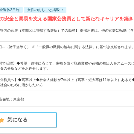
全週休2日制
女性のおしごと掲載中
の安全と貿易を支える国家公務員として新たなキャリアを築き
管内の官署（本関又は管轄する署所）での勤務】 ※採用後は、他の官署に転勤（含
00円～（諸手当除く） ※「一般職の職員の給与に関する法律」に基づき支給されます。
関で活躍】◆希望・適性に応じて、密輸を防ぐ取締業務や荷物の輸出入をスムーズ
タの分析などをお任せします。
公務員へ】◆高卒以上◆社会人経験が7年以上（高卒・短大卒は11年以上）ある方
社会のために活かしたい方
社所在地：東京都
気になる