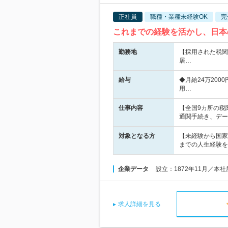
正社員
職種・業種未経験OK
完
これまでの経験を活かし、日本
勤務地
【採用された税関
居…
給与
◆月給24万20
用…
仕事内容
【全国9カ所の税
通関手続き、デー
対象となる方
【未経験から国家
までの人生経験を
企業データ
設立：1872年11月／本
求人詳細を見る