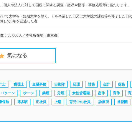
、個人や法人に対して国税に関する調査・徴収や指導・事務処理等に当たります。
日において大学等（短期大学を除く。）を卒業した日又は大学院の課程等を修了した日
算して8年を経過した者
員数：55,000人／本社所在地：東京都
気になる
計士
税理士
金融事務
自衛隊
経理
財務
会計
税務
・Iターン
Iターン
禁煙
分煙
女性管理職
産休
育休
育
康保険
博多駅
正社員
上場
育児中の社員
診療所
首都圏