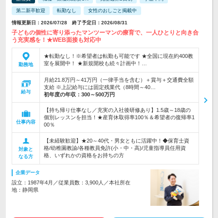
第二新卒歓迎
転勤なし
女性のおしごと掲載中
情報更新日：2026/07/28 終了予定日：2026/08/31
子どもの個性に寄り添ったマンツーマンの療育で、一人ひとりと向き合
う充実感を！★WEB面接も対応中
★転勤なし！※希望者は転勤も可能です ★全国に現在約400教
室を展開中！ ★新規開校も続々計画中！…
勤務地
月給21.8万円～41万円（一律手当を含む）＋賞与＋交通費全額
支給 ※上記給与には固定残業代（8時間～40…
給与
初年度の年収：
300～500万円
【持ち帰り仕事なし／充実の入社後研修あり】1.5歳～18歳の
個別レッスンを担当！★産育休取得率100％＆希望者の復帰率1
仕事内容
00％
【未経験歓迎】★20～40代・男女ともに活躍中！◆保育士資
格/幼稚園教諭/各種教員免許(小・中・高)/児童指導員任用資
対象と
格、いずれかの資格をお持ちの方
なる方
企業データ
設立：1987年4月／従業員数：3,900人／本社所在
地：静岡県