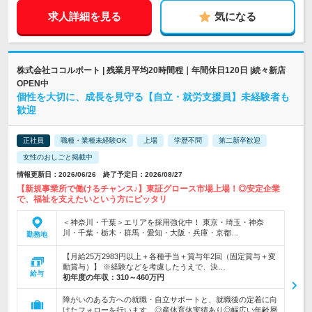
求人詳細を見る
気になる
株式会社ココルポート | 残業月平均20時間程｜年間休日120日 |続々新店
OPEN中
個性を大切に、成長を見守る【自立・就労支援員】未経験者も
歓迎
正社員
職種・業種未経験OK
上場
学歴不問
第二新卒歓迎
女性のおしごと掲載中
情報更新日：2026/06/26 終了予定日：2026/08/27
【新規事業所で働けるチャンス♪】東証グロース市場上場！◎安定企業
で、福祉を支えたいという方にピッタリ
＜神奈川・千葉＞エリアを採用強化中！ 東京・埼玉・神奈
川・千葉・栃木・群馬・愛知・大阪・兵庫・京都…
勤務地
【月給25万2983円以上＋各種手当＋賞与年2回（固定賞与＋変
動賞与）】 ※経験などを考慮したうえで、決…
給与
初年度の年収：
310～460万円
障がいのある方への就職・自立サポートと、就職後の定着に向
けたフォローを行います。◎産休育休実績あり◎幅広い年齢層