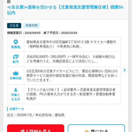
設
≪名古屋≫資格を活かせる【児童発達支援管理責任者】残業5h
以内
正社員
学歴不問
情報更新日：2026/06/05 終了予定日：2026/10/29
愛知県名古屋市中川区宮脇町1丁目47-2 1階 ※マイカー通勤可
（無料駐車場あり） ※将来的に転勤…
勤務地
月給250,000円～350,000円（一律手当含む） ※経験や能力な
どを考慮のうえ、当施設規定により決定いたし…
給与
1日定員5名の児童デイサービスにて、重症心身障がい児向けの
療育サービス提供や個別支援計画の作成、職員指導などを担っ
仕事内容
ていただきます。
【ブランクありOK！】＜必須要件＞児童発達支援管理責任者
の資格、PCの基本入力ができる方＜歓迎要件＞普通自動車運
対象と
転免許
なる方
企業データ
設立：2020年7月／本社所在地：愛知県
求人詳細を見る
気になる