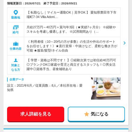
情報更新日：2026/07/21 終了予定日：2026/09/21
【 転勤なし｜マイカー通勤OK｜見学OK 】 愛知県豊田市下市
場町7-34 Villa Adoni…
勤務地
月給27万円～40万円＋賞与年3回（★実績7ヶ月分） ※経験や
スキルを考慮し優遇します。 ※試用期間あり（…
給与
《 利用者様（10～20代の方が多数）の生活や外出のサポート
をお任せします！》★直行直帰・中抜けなど、柔軟な働き方が
仕事内容
可能 ★服装/髪型/ネイル自由
【 学歴・資格は不問です！ 】◎経験次第では初任給40万円可
◎ブランクOK◎家庭や育児と両立するスタッフも！◎男女活
対象と
躍中◎資格手当、昼食補助あり
なる方
企業データ
設立：2021年6月／従業員数：8人／本社所在地：愛
知県
求人詳細を見る
気になる