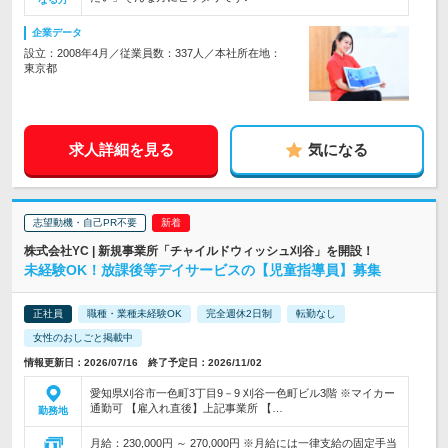
企業データ
設立：2008年4月／従業員数：337人／本社所在地：
東京都
求人詳細を見る
気になる
志望動機・自己PR不要
株式会社YC | 新規事業所「チャイルドウィッシュ刈谷」を開設！
未経験OK！放課後等デイサービスの【児童指導員】募集
正社員
職種・業種未経験OK
完全週休2日制
転勤なし
女性のおしごと掲載中
情報更新日：2026/07/16 終了予定日：2026/11/02
愛知県刈谷市一色町3丁目9－9 刈谷一色町ビル3階 ※マイカー
通勤可 【雇入れ直後】上記事業所 【…
勤務地
月給：230,000円 ～ 270,000円 ※月給には一律支給の固定手当