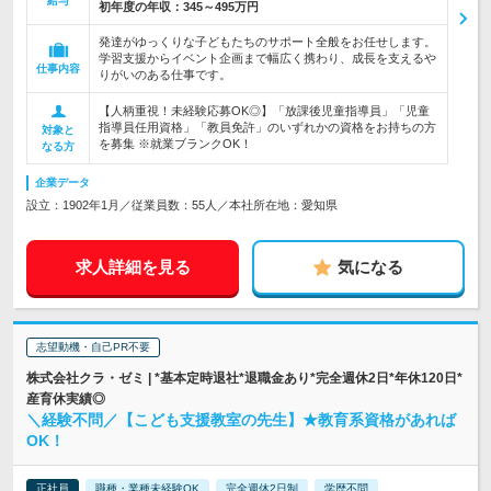
給与
初年度の年収：
345～495万円
発達がゆっくりな子どもたちのサポート全般をお任せします。
学習支援からイベント企画まで幅広く携わり、成長を支えるや
仕事内容
りがいのある仕事です。
【人柄重視！未経験応募OK◎】「放課後児童指導員」「児童
指導員任用資格」「教員免許」のいずれかの資格をお持ちの方
対象と
を募集 ※就業ブランクOK！
なる方
企業データ
設立：1902年1月／従業員数：55人／本社所在地：愛知県
求人詳細を見る
気になる
志望動機・自己PR不要
株式会社クラ・ゼミ | *基本定時退社*退職金あり*完全週休2日*年休120日*
産育休実績◎
＼経験不問／【こども支援教室の先生】★教育系資格があれば
OK！
正社員
職種・業種未経験OK
完全週休2日制
学歴不問