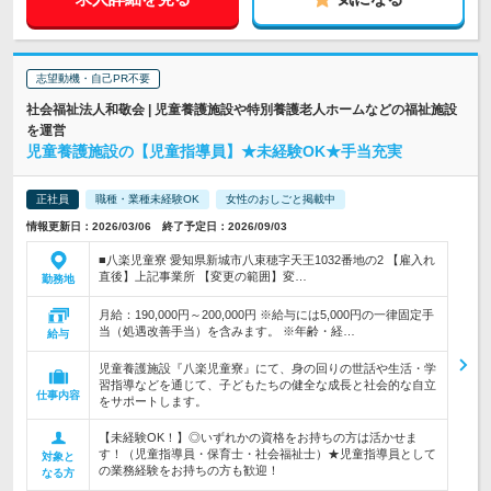
志望動機・自己PR不要
社会福祉法人和敬会 | 児童養護施設や特別養護老人ホームなどの福祉施設
を運営
児童養護施設の【児童指導員】★未経験OK★手当充実
正社員
職種・業種未経験OK
女性のおしごと掲載中
情報更新日：2026/03/06 終了予定日：2026/09/03
■八楽児童寮 愛知県新城市八束穂字天王1032番地の2 【雇入れ
直後】上記事業所 【変更の範囲】変…
勤務地
月給：190,000円～200,000円 ※給与には5,000円の一律固定手
当（処遇改善手当）を含みます。 ※年齢・経…
給与
児童養護施設『八楽児童寮』にて、身の回りの世話や生活・学
習指導などを通じて、子どもたちの健全な成長と社会的な自立
仕事内容
をサポートします。
【未経験OK！】◎いずれかの資格をお持ちの方は活かせま
す！（児童指導員・保育士・社会福祉士）★児童指導員として
対象と
の業務経験をお持ちの方も歓迎！
なる方