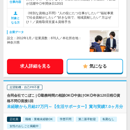
仕事内容
が活躍中◎年間休日120日
《特別な資格は不問》"人の役にたつ仕事がしたい" "福祉事業
で社会貢献がしたい" "好きな街で、地域貢献したい" 方はぜ
対象と
ひ！／資格取得支援＆資格手当
なる方
企業データ
設立：2012年1月／従業員数：870人／本社所在地：
神奈川県
求人詳細を見る
気になる
志望動機・自己PR不要
合同会社でこぼこ | ◎勤務時間の相談OK◎中抜けOK◎年休120日程◎資
格不問◎面接1回
未経験から月給27万円～【生活サポーター】賞与実績7.0ヶ月分
正社員
職種・業種未経験OK
学歴不問
第二新卒歓迎
転勤なし
女性のおしごと掲載中