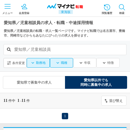
東海版
メニュー
会員登録
閲覧履歴
検索
愛知県／児童相談員の求人・転職・中途採用情報
愛知県／児童相談員の転職・求人一覧ページです。マイナビ転職では名古屋市、豊橋
市、岡崎市などからもあなたにぴったりの求人を探せます。
愛知県／児童相談員
勤務地
職種
年収
特徴
条件変更
愛知県
以外でも
愛知県
で募集中の求人
同時に募集中の求人
11
1
11
件中
-
件
並び替え
1