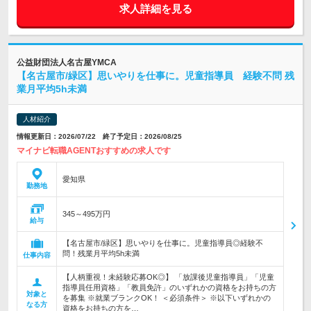
求人詳細を見る
公益財団法人名古屋YMCA
【名古屋市/緑区】思いやりを仕事に。児童指導員 経験不問 残
業月平均5h未満
人材紹介
情報更新日：2026/07/22 終了予定日：2026/08/25
マイナビ転職AGENTおすすめの求人です
愛知県
勤務地
345～495万円
給与
【名古屋市/緑区】思いやりを仕事に。児童指導員◎経験不
問！残業月平均5h未満
仕事内容
【人柄重視！未経験応募OK◎】 「放課後児童指導員」「児童
指導員任用資格」「教員免許」のいずれかの資格をお持ちの方
対象と
を募集 ※就業ブランクOK！ ＜必須条件＞ ※以下いずれかの
なる方
資格をお持ちの方を…