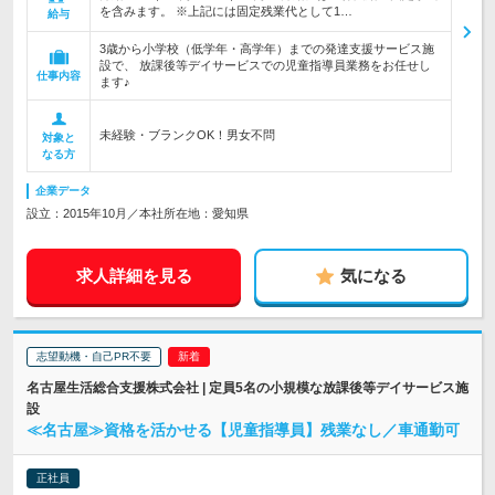
を含みます。 ※上記には固定残業代として1…
給与
3歳から小学校（低学年・高学年）までの発達支援サービス施
設で、 放課後等デイサービスでの児童指導員業務をお任せし
仕事内容
ます♪
未経験・ブランクOK！男女不問
対象と
なる方
企業データ
設立：2015年10月／本社所在地：愛知県
求人詳細を見る
気になる
志望動機・自己PR不要
名古屋生活総合支援株式会社 | 定員5名の小規模な放課後等デイサービス施
設
≪名古屋≫資格を活かせる【児童指導員】残業なし／車通勤可
正社員