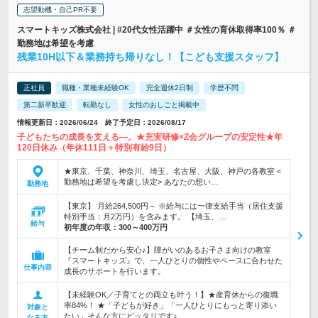
志望動機・自己PR不要
スマートキッズ株式会社 | #20代女性活躍中 ＃女性の育休取得率100％ ＃
勤務地は希望を考慮
残業10H以下＆業務持ち帰りなし！【こども支援スタッフ】
正社員
職種・業種未経験OK
完全週休2日制
学歴不問
第二新卒歓迎
転勤なし
女性のおしごと掲載中
情報更新日：2026/06/24 終了予定日：2026/08/17
子どもたちの成長を支える―。★充実研修×Z会グループの安定性★年
120日休み（年休111日＋特別有給9日）
★東京、千葉、神奈川、埼玉、名古屋、大阪、神戸の各教室 <
勤務地は希望を考慮し決定> あなたの想い…
勤務地
【東京】 月給264,500円～ ※給与には一律支給手当（居住支援
特別手当：月2万円）を含みます。 【埼玉、…
給与
初年度の年収：
300～400万円
【チーム制だから安心♪】障がいのあるお子さま向けの教室
『スマートキッズ』で、一人ひとりの個性やペースに合わせた
仕事内容
成長のサポートを行います。
【未経験OK／子育てとの両立も叶う！】★産育休からの復職
率84%！ ★「子どもが好き」「一人ひとりにもっと寄り添い
対象と
たい」そんな方にピッタリです♪
なる方