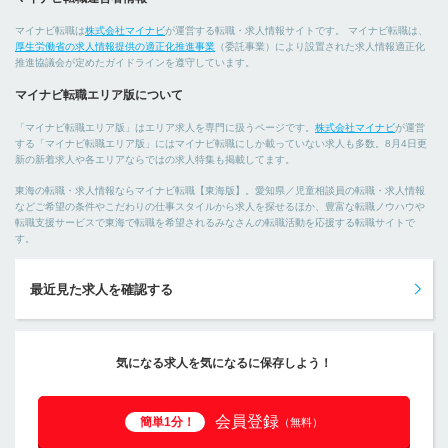
マイナビ転職は
株式会社マイナビ
が運営する転職・求人情報サイトです。 マイナビ転職は、
厚生労働省の求人情報提供の適正化推進事業
（委託事業）により設置された求人情報適正化
推進協議会が定めたガイドラインを遵守しています。
マイナビ転職エリア版について
「マイナビ転職エリア版」はエリア求人を専門に扱うページです。
株式会社マイナビ
が運営
する「マイナビ転職エリア版」にはマイナビ転職にしか載っていない求人も多数。8月4日更
新の新着求人や各エリアならではの求人特集も掲載してます。
東海の転職・求人情報ならマイナビ転職【東海版】。愛知県／児童相談員の転職・求人情報
などご希望の条件やこだわりの仕事スタイルから求人を探せるほか、豊富な転職ノウハウや
転職支援サービスで東海で転職を希望されるみなさんの転職活動を応援する転職サイトで
す。
最近見た求人を確認する
気になる求人を気になるに保存しよう！
会員登録
簡単1分！
（無料）