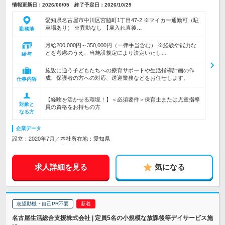
情報更新日：2026/06/05 終了予定日：2026/10/29
愛知県名古屋市中川区宮脇町1丁目47-2 ※マイカー通勤可（駐
車場あり） ※異動なし 【雇入れ直後…
勤務地
月給200,000円～350,000円（一律手当含む） ※経験や能力な
どを考慮のうえ、当施設規定により決定いたし…
給与
施設に通う子どもたちへの療育サポートや生活指導計画の作
成、保護者の方への対応、送迎業務などをお任せします。
仕事内容
【経験を活かせる環境！】＜必須要件＞保育士または児童指導
対象と
員の資格をお持ちの方
なる方
企業データ
設立：2020年7月／本社所在地：愛知県
求人詳細を見る
気になる
志望動機・自己PR不要
名古屋生活総合支援株式会社 | 定員5名の小規模な放課後等デイサービス施