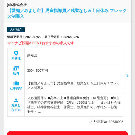
jsk株式会社
【愛知／みよし市】児童指導員／残業なし＆土日休み フレック
ス制導入
人材紹介
情報更新日：2026/07/22 終了予定日：2026/08/25
マイナビ転職AGENTおすすめの求人です
愛知県
勤務地
300～500万円
給与
【愛知／みよし市】児童指導員／残業なし＆土日休み！フレッ
クス制導入
仕事内容
＜必須要件＞ ■高卒以上 ■普通自動車免許（AT限定可） ■障害
児施設での直接支援経験（2年かつ360日以上）、または社会福
対象と
祉士、精神保健福祉士、保育士、教員免許のいずれか ＜歓迎
なる方
要件＞ …
求人管理No. 10630008