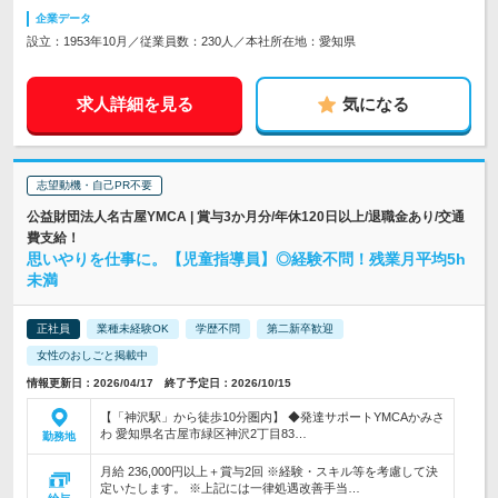
企業データ
設立：1953年10月／従業員数：230人／本社所在地：愛知県
求人詳細を見る
気になる
志望動機・自己PR不要
公益財団法人名古屋YMCA | 賞与3か月分/年休120日以上/退職金あり/交通
費支給！
思いやりを仕事に。【児童指導員】◎経験不問！残業月平均5h
未満
正社員
業種未経験OK
学歴不問
第二新卒歓迎
女性のおしごと掲載中
情報更新日：2026/04/17 終了予定日：2026/10/15
【「神沢駅」から徒歩10分圏内】 ◆発達サポートYMCAかみさ
わ 愛知県名古屋市緑区神沢2丁目83…
勤務地
月給 236,000円以上＋賞与2回 ※経験・スキル等を考慮して決
定いたします。 ※上記には一律処遇改善手当…