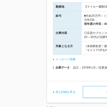
勤務地
【マイカー通勤O
給与
■月給26万円～＋
与年2回…
初年度の年収：
4
仕事内容
◎豆苗やブロッコ
20～30代が活躍
対象となる方
《未経験歓迎！挑
「キャリアUPを
メッセージ画像
企業データ
設立：1978年1月／従業
求人詳細を見る