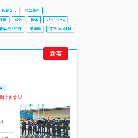
転勤なし
第二新卒
理職
産休
育休
ガソリン代
間休日120日
車通勤
育児中の社員
中
働けます◎
し）