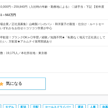
0,000円～259,840円（入社時の年齢・勤務地による） ◇諸手当：下記 【初年度
51～502万円
場企業／正社員募集》山崎製パンのパン・和洋菓子の製造・仕分け・ルートセー
いずれかをお任せ☆コツコツ作業が中心
卒歓迎！ブランクOK≫◎学歴／経験／知識不問★「転勤なく地元で正社員として
たい」方歓迎★アルムナイ採用実績あり
員数：19,175人／本社所在地：東京都
気になる
モデル
配送
宅配
セールスドライバー
運送
人事
急募