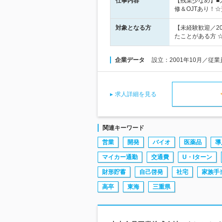
仕事内容
【残業少なめ】■
修＆OJTあり！
対象となる方
【未経験歓迎／2
たことがある方 ☆
企業データ
設立：2001年10月／従
求人詳細を見る
関連キーワード
営業
開発
バイオ
医薬品
導
マイカー通勤
交通費
U・Iターン
財形貯蓄
自己啓発
社宅
家族手
高卒
東海
三重県