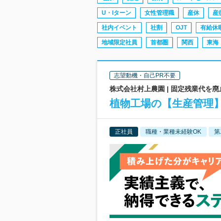
U・Iターン
女性管理職
産休
産
社内イベント
社割
OJT
有給休
地域限定社員
首都圏
関西
東海
志望動機・自己PR不要
株式会社村上農園 | 固定残業代を
植物工場の【生産管理
正社員
職種・業種未経験OK
第