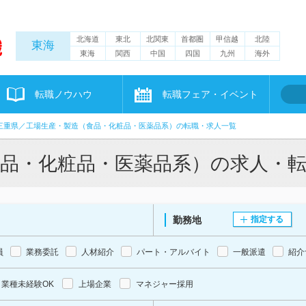
北海道
東北
北関東
首都圏
甲信越
北陸
東海
東海
関西
中国
四国
九州
海外
転職ノウハウ
転職フェア・イベント
三重県／工場生産・製造（食品・化粧品・医薬品系）の転職・求人一覧
食品・化粧品・医薬品系）の求人・
勤務地
指定する
員
業務委託
人材紹介
パート・アルバイト
一般派遣
紹介
業種未経験OK
上場企業
マネジャー採用