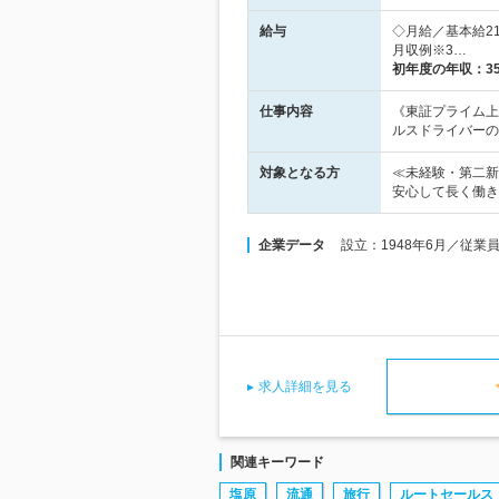
給与
◇月給／基本給21
月収例※3…
初年度の年収：
3
仕事内容
《東証プライム上
ルスドライバーの
対象となる方
≪未経験・第二新
安心して長く働き
企業データ
設立：1948年6月／従業
求人詳細を見る
関連キーワード
塩原
流通
旅行
ルートセールス