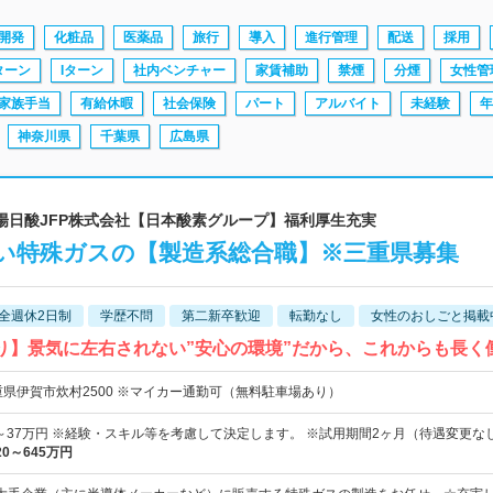
開発
化粧品
医薬品
旅行
導入
進行管理
配送
採用
ターン
Iターン
社内ベンチャー
家賃補助
禁煙
分煙
女性管
家族手当
有給休暇
社会保険
パート
アルバイト
未経験
年
神奈川県
千葉県
広島県
：大陽日酸JFP株式会社【日本酸素グループ】福利厚生充実
い特殊ガスの【製造系総合職】※三重県募集
全週休2日制
学歴不問
第二新卒歓迎
転勤なし
女性のおしごと掲載
あり】景気に左右されない”安心の環境”だから、これからも長く
重県伊賀市炊村2500 ※マイカー通勤可（無料駐車場あり）
0円～37万円 ※経験・スキル等を考慮して決定します。 ※試用期間2ヶ月（待遇変更な
20～645万円