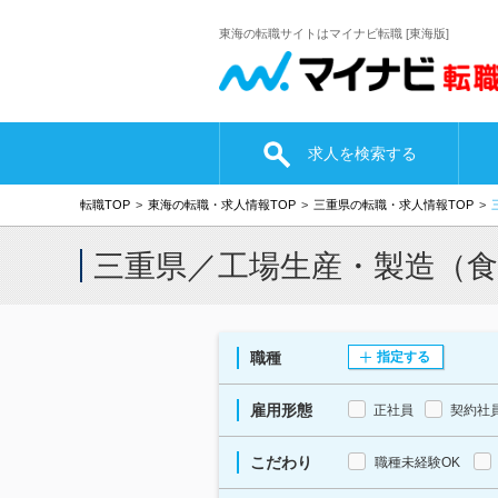
東海の転職サイトはマイナビ転職 [東海版]
求人を検索する
転職TOP
東海の転職・求人情報TOP
三重県の転職・求人情報TOP
三重県／工場生産・製造（
職種
指定する
雇用形態
正社員
契約社
こだわり
職種未経験OK