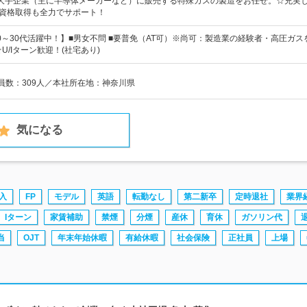
大手企業（主に半導体メーカーなど）に販売する特殊ガスの製造をお任せ。☆充実
☆資格取得も全力でサポート！
0～30代活躍中！】■男女不問 ■要普免（AT可）※尚可：製造業の経験者・高圧ガス
U/Iターン歓迎！(社宅あり)
業員数：309人／本社所在地：神奈川県
気になる
入
FP
モデル
英語
転勤なし
第二新卒
定時退社
業界
Iターン
家賃補助
禁煙
分煙
産休
育休
ガソリン代
当
OJT
年末年始休暇
有給休暇
社会保険
正社員
上場