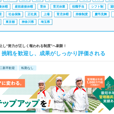
後休暇
産前産後休暇
育休
育児休業
役職手当
シフト制
退
暇
社会保険
正社員
上場
育児休暇
持株制度
慶弔見舞
東京都
神奈川県
埼玉県
廃止し“努力が正しく報われる制度”へ刷新！
】挑戦を歓迎し、成果がしっかり評価される
二新卒歓迎
転勤なし