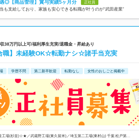
遇◎【商品管理】賞与実績5ヶ月分
正社員
当も支給しており、家族も安心できる転職が叶うのが“武田産業”
月収38万円以上可/福利厚生充実/退職金・昇給あり
合職】未経験OK☆転勤ナシ☆諸手当充実
場
学歴不問
第二新卒歓迎
転勤なし
女性のおしごと掲載中
並工場(杉並)☆★／武蔵野工場(東久留米)／埼玉第二工場(東村山) 千葉:松戸第…