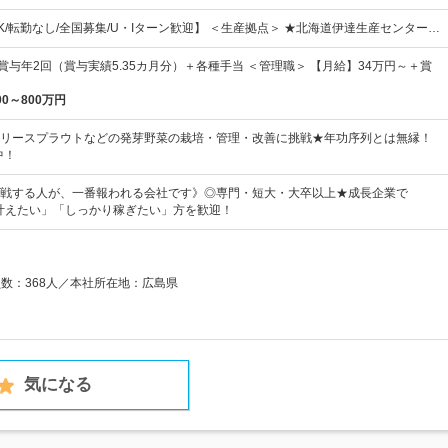
K/転勤なし/全国募集/U・Iターン歓迎】 ＜生産拠点＞ ★北海道伊達生産センター…
賞与年2回（賞与実績5.35カ月分）＋各種手当 ＜管理職＞ 【月給】34万円～＋賞
00～800万円
リースプラウトなどの発芽野菜の栽培・管理・改善に挑戦★年功序列とは無縁！
中！
戦する人が、一番報われる会社です》◎専門・短大・大卒以上★成長企業で
叶えたい」「しっかり稼ぎたい」方を歓迎！
員数：368人／本社所在地：広島県
気になる