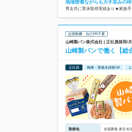
地域密着ながらも大手並みの待
男女共に育休取得実績あり★家族手
志望動機・自己PR不要
山崎製パン株式会社 | 正社員採用/
山崎製パンで働く【総
正社員
職種・業種未経験OK
上
勤務地
全国募集 東京:杉