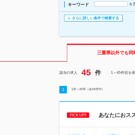
を
キーワード
さらに詳しい条件で検索する
三重県
以外でも同
45
件
該当の求人
1～45件目を
1
1
件～
45
件（全
45
件中）
あなたにおス
PICK UP!!