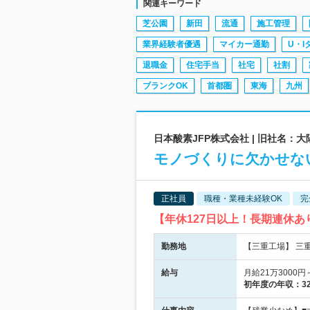
関連キーワード
芝公園
新田
流通
施工管理
業界経験者優遇
マイカー通勤
U・I
退職金
住宅手当
社宅
社割
ブランクOK
首都圏
東海
九州
日本酸素JFP株式会社 | 旧社名
モノづくりに欠かせな
正社員
職種・業種未経験OK
完
【年休127日以上！長期連休
勤務地
【三重工場】 三
給与
月給21万300
初年度の年収：
3