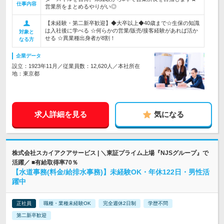
仕事内容
営業所をまとめるやりがい◎
【未経験・第二新卒歓迎】◆大卒以上◆40歳まで☆生保の知識
は入社後に学べる ☆何らかの営業/販売/接客経験があれば活か
対象と
せる ☆異業種出身者が8割！
なる方
企業データ
設立：1923年11月／従業員数：12,620人／本社所在
地：東京都
求人詳細を見る
気になる
株式会社スカイアクアサービス | ＼東証プライム上場『NJSグループ』で
活躍／ ■有給取得率70％
【水道事務(料金/給排水事務)】未経験OK・年休122日・男性活
躍中
正社員
職種・業種未経験OK
完全週休2日制
学歴不問
第二新卒歓迎