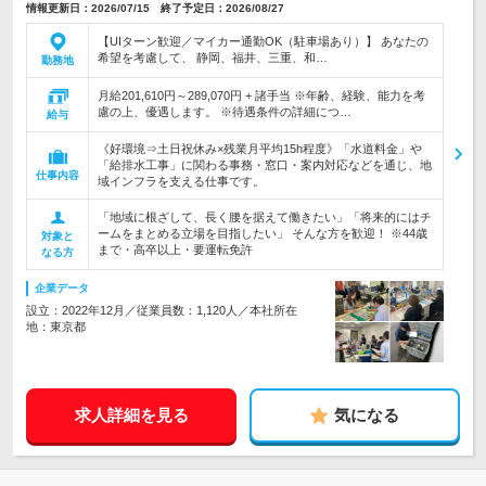
情報更新日：2026/07/15 終了予定日：2026/08/27
【UIターン歓迎／マイカー通勤OK（駐車場あり）】 あなたの
希望を考慮して、 静岡、福井、三重、和…
勤務地
月給201,610円～289,070円 + 諸手当 ※年齢、経験、能力を考
慮の上、優遇します。 ※待遇条件の詳細につ…
給与
《好環境⇒土日祝休み×残業月平均15h程度》「水道料金」や
「給排水工事」に関わる事務・窓口・案内対応などを通じ、地
仕事内容
域インフラを支える仕事です。
「地域に根ざして、長く腰を据えて働きたい」「将来的にはチ
ームをまとめる立場を目指したい」 そんな方を歓迎！ ※44歳
対象と
まで・高卒以上・要運転免許
なる方
企業データ
設立：2022年12月／従業員数：1,120人／本社所在
地：東京都
求人詳細を見る
気になる