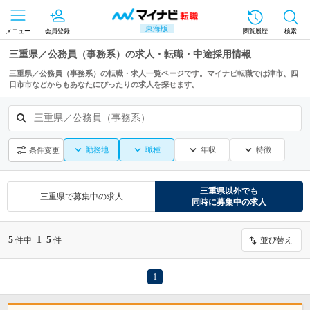
東海版
メニュー
会員登録
閲覧履歴
検索
三重県／公務員（事務系）の求人・転職・中途採用情報
三重県／公務員（事務系）の転職・求人一覧ページです。マイナビ転職では津市、四
日市市などからもあなたにぴったりの求人を探せます。
三重県／公務員（事務系）
勤務地
職種
年収
特徴
条件変更
三重県
以外でも
三重県
で募集中の求人
同時に募集中の求人
5
1
5
件中
-
件
並び替え
1