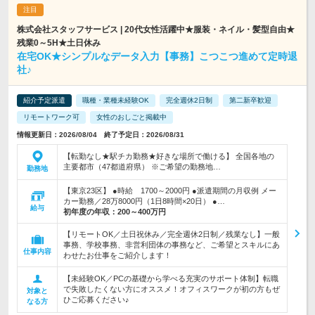
株式会社スタッフサービス | 20代女性活躍中★服装・ネイル・髪型自由★
残業0～5H★土日休み
在宅OK★シンプルなデータ入力【事務】こつこつ進めて定時退
社♪
紹介予定派遣
職種・業種未経験OK
完全週休2日制
第二新卒歓迎
リモートワーク可
女性のおしごと掲載中
情報更新日：2026/08/04 終了予定日：2026/08/31
【転勤なし★駅チカ勤務★好きな場所で働ける】 全国各地の
主要都市（47都道府県） ※ご希望の勤務地…
勤務地
【東京23区】 ●時給 1700～2000円 ●派遣期間の月収例 メー
カー勤務／28万8000円（1日8時間×20日） ●…
給与
初年度の年収：
200～400万円
【リモートOK／土日祝休み／完全週休2日制／残業なし】一般
事務、学校事務、非営利団体の事務など、ご希望とスキルにあ
仕事内容
わせたお仕事をご紹介します！
【未経験OK／PCの基礎から学べる充実のサポート体制】転職
で失敗したくない方にオススメ！オフィスワークが初の方もぜ
対象と
ひご応募ください♪
なる方