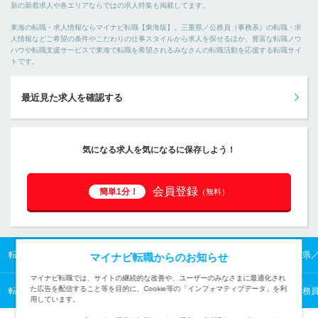
新の新着求人や各エリアならではの求人特集も掲載してます。
東海の転職・求人情報ならマイナビ転職【東海版】。三重県／公務員（事務系）の転職・求
人情報などご希望の条件やこだわりの仕事スタイルから求人を探せるほか、豊富な転職ノウ
ハウや転職支援サービスで東海で転職を希望されるみなさんの転職活動を応援する転職サイ
トです。
最近見た求人を確認する
気になる求人を気になるに保存しよう！
会員登録
簡単1分！
（無料）
転職TOP
東海の転職・求人情報TOP
三重県の転職・求人情報TOP
三重県
マイナビ転職からのお知らせ
マイナビ転職では、サイトの継続的な改善や、ユーザーのみなさまに最適化され
た広告を配信すること等を目的に、Cookie等の「インフォマティブデータ」を利
転職TOP
公共サービスから探す
公共サービスの転職・求人情報一覧
公務
用しています。