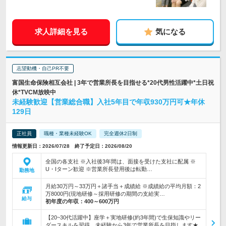
求人詳細を見る
気になる
志望動機・自己PR不要
富国生命保険相互会社 | 3年で営業所長を目指せる*20代男性活躍中*土日祝
休*TVCM放映中
未経験歓迎【営業総合職】入社5年目で年収930万円可★年休
129日
正社員
職種・業種未経験OK
完全週休2日制
情報更新日：2026/07/28 終了予定日：2026/08/20
全国の各支社 ※入社後3年間は、面接を受けた支社に配属 ※
U・Iターン歓迎 ※営業所長登用後は転勤…
勤務地
月給30万円～33万円＋諸手当＋成績給 ※成績給の平均月額：2
万8000円(現地研修～採用研修の期間の支給実…
給与
初年度の年収：
400～600万円
【20~30代活躍中】座学＋実地研修(約3年間)で生保知識やリー
ダースキルを習得。未経験から3年で営業所長を目指します★