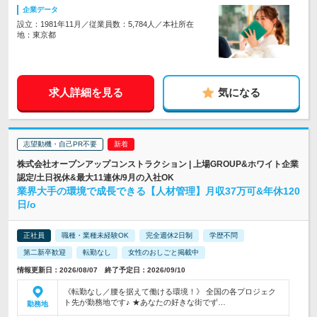
企業データ
設立：1981年11月／従業員数：5,784人／本社所在
地：東京都
求人詳細を見る
気になる
志望動機・自己PR不要
株式会社オープンアップコンストラクション | 上場GROUP&ホワイト企業
認定/土日祝休&最大11連休/9月の入社OK
業界大手の環境で成長できる【人材管理】月収37万可&年休120
日/o
正社員
職種・業種未経験OK
完全週休2日制
学歴不問
第二新卒歓迎
転勤なし
女性のおしごと掲載中
情報更新日：2026/08/07 終了予定日：2026/09/10
《転勤なし／腰を据えて働ける環境！》 全国の各プロジェク
ト先が勤務地です♪ ★あなたの好きな街でず…
勤務地