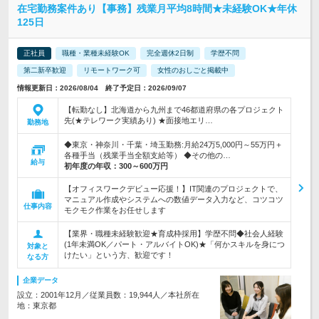
在宅勤務案件あり【事務】残業月平均8時間★未経験OK★年休
125日
正社員
職種・業種未経験OK
完全週休2日制
学歴不問
第二新卒歓迎
リモートワーク可
女性のおしごと掲載中
情報更新日：2026/08/04 終了予定日：2026/09/07
【転勤なし】北海道から九州まで46都道府県の各プロジェクト
先(★テレワーク実績あり) ★面接地エリ…
勤務地
◆東京・神奈川・千葉・埼玉勤務:月給24万5,000円～55万円＋
各種手当（残業手当全額支給等） ◆その他の…
給与
初年度の年収：
300～600万円
【オフィスワークデビュー応援！】IT関連のプロジェクトで、
マニュアル作成やシステムへの数値データ入力など、コツコツ
仕事内容
モクモク作業をお任せします
【業界・職種未経験歓迎★育成枠採用】学歴不問◆社会人経験
(1年未満OK／パート・アルバイトOK)★「何かスキルを身につ
対象と
けたい」という方、歓迎です！
なる方
企業データ
設立：2001年12月／従業員数：19,944人／本社所在
地：東京都