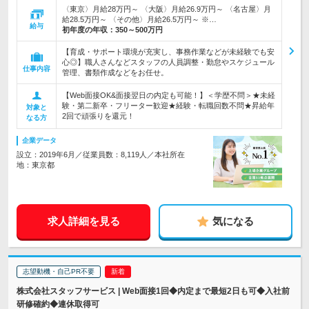
〈東京〉月給28万円～ 〈大阪〉月給26.9万円～ 〈名古屋〉月
給28.5万円～ 〈その他〉月給26.5万円～ ※…
給与
初年度の年収：
350～500万円
【育成・サポート環境が充実し、事務作業などが未経験でも安
心◎】職人さんなどスタッフの人員調整・勤怠やスケジュール
仕事内容
管理、書類作成などをお任せ。
【Web面接OK&面接翌日の内定も可能！】＜学歴不問＞★未経
験・第二新卒・フリーター歓迎★経験・転職回数不問★昇給年
対象と
2回で頑張りを還元！
なる方
企業データ
設立：2019年6月／従業員数：8,119人／本社所在
地：東京都
求人詳細を見る
気になる
志望動機・自己PR不要
株式会社スタッフサービス | Web面接1回◆内定まで最短2日も可◆入社前
研修確約◆連休取得可