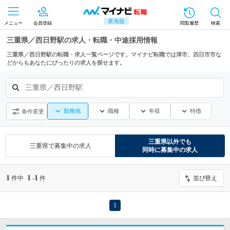
東海版
メニュー
会員登録
閲覧履歴
検索
三重県／西日野駅の求人・転職・中途採用情報
三重県／西日野駅の転職・求人一覧ページです。マイナビ転職では津市、四日市市な
どからもあなたにぴったりの求人を探せます。
三重県／西日野駅
勤務地
職種
年収
特徴
条件変更
三重県
以外でも
三重県
で募集中の求人
同時に募集中の求人
1
1
1
件中
-
件
並び替え
1