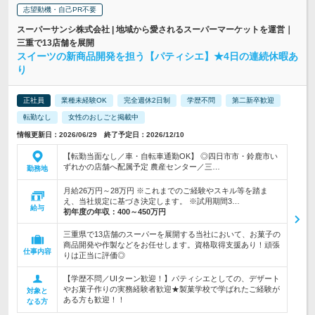
志望動機・自己PR不要
スーパーサンシ株式会社 | 地域から愛されるスーパーマーケットを運営｜
三重で13店舗を展開
スイーツの新商品開発を担う【パティシエ】★4日の連続休暇あ
り
正社員
業種未経験OK
完全週休2日制
学歴不問
第二新卒歓迎
転勤なし
女性のおしごと掲載中
情報更新日：2026/06/29 終了予定日：2026/12/10
【転勤当面なし／車・自転車通勤OK】 ◎四日市市・鈴鹿市い
ずれかの店舗へ配属予定 農産センター／三…
勤務地
月給26万円～28万円 ※これまでのご経験やスキル等を踏ま
え、当社規定に基づき決定します。 ※試用期間3…
給与
初年度の年収：
400～450万円
三重県で13店舗のスーパーを展開する当社において、お菓子の
商品開発や作製などをお任せします。資格取得支援あり！頑張
仕事内容
りは正当に評価◎
【学歴不問／UIターン歓迎！】パティシエとしての、デザート
やお菓子作りの実務経験者歓迎★製菓学校で学ばれたご経験が
対象と
ある方も歓迎！！
なる方