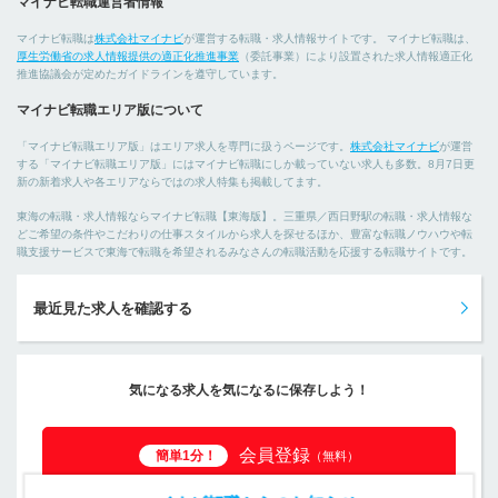
マイナビ転職運営者情報
マイナビ転職は
株式会社マイナビ
が運営する転職・求人情報サイトです。 マイナビ転職は、
厚生労働省の求人情報提供の適正化推進事業
（委託事業）により設置された求人情報適正化
推進協議会が定めたガイドラインを遵守しています。
マイナビ転職エリア版について
「マイナビ転職エリア版」はエリア求人を専門に扱うページです。
株式会社マイナビ
が運営
する「マイナビ転職エリア版」にはマイナビ転職にしか載っていない求人も多数。8月7日更
新の新着求人や各エリアならではの求人特集も掲載してます。
東海の転職・求人情報ならマイナビ転職【東海版】。三重県／西日野駅の転職・求人情報な
どご希望の条件やこだわりの仕事スタイルから求人を探せるほか、豊富な転職ノウハウや転
職支援サービスで東海で転職を希望されるみなさんの転職活動を応援する転職サイトです。
最近見た求人を確認する
気になる求人を気になるに保存しよう！
会員登録
簡単1分！
（無料）