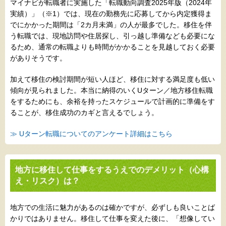
マイナビが転職者に実施した「転職動向調査2025年版（2024年
実績）」（※1）では、現在の勤務先に応募してから内定獲得ま
でにかかった期間は「2カ月未満」の人が最多でした。移住を伴
う転職では、現地訪問や住居探し、引っ越し準備なども必要にな
るため、通常の転職よりも時間がかかることを見越しておく必要
がありそうです。
加えて移住の検討期間が短い人ほど、移住に対する満足度も低い
傾向が見られました。本当に納得のいくUターン／地方移住転職
をするためにも、余裕を持ったスケジュールで計画的に準備をす
ることが、移住成功のカギと言えるでしょう。
≫ Uターン転職についてのアンケート詳細はこちら
地方に移住して仕事をするうえでのデメリット（心構
え・リスク）は？
地方での生活に魅力があるのは確かですが、必ずしも良いことば
かりではありません。移住して仕事を変えた後に、「想像してい