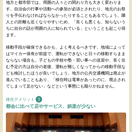
地方と都市部では、周囲の人々との関わり方も大きく変わりま
す。自治会の行事や活動への参加が必須とされたり、地元のお祭
りを手伝わなければならなかったりすることもあるでしょう。隣
人との距離も近くなりやすいため、「良くも悪くも、知らないう
ちに自分の話が周囲の人に知られている」ということも起こり得
ます。
移動手段が確保できるかも、よく考えるべきです。地域によって
はマイカー保有が前提で、運転ができないと日々の移動すらまま
ならない場合も。子どもの学校や塾・習い事への送迎や、長く住
む予定の方は自分の老後、運転が難しくなってからの移動手段な
ども検討したほうが良いでしょう。地方の公共交通機関は廃止が
進んでいることもあり、「移住時は電車があったのに、廃止され
てしまって足がない」などという事態にも陥りかねません。
移住デメリット
3
都会に比べて店やサービス、娯楽が少ない