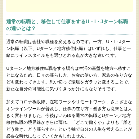
通常の転職と、移住して仕事をするU・I・Jターン転職
の違いとは？
通常の転職は会社や職種を変えるものです。一方、U・I・Jター
ン転職（以下、Uターン／地方移住転職）はいずれも、仕事と一
緒にライフスタイルをも選びとれる点が大きな違いです。
Uターン／地方移住転職をする場合は生活の基盤を地方へ移すこ
とになるため、日々の暮らし方、お金の使い方、家族の在り方な
ども変わってきます。思い切って環境をガラッと変えることで、
新たな自分の可能性に気づくきっかけにもなりそうです。
加えてコロナ禍以降、在宅ワークやリモートワーク、さまざまな
オンラインツールが普及し、仕事の在り方・働き方も従来とは大
きく変わりました。今後はいわゆる通常の転職とUターン／地方
移住転職の境界線がさらに薄れ、「どこで働くか」よりも「誰と
どう働き、どう暮らすか」という軸で自分の人生を考えることが
必要な時代になっていくかもしれません。