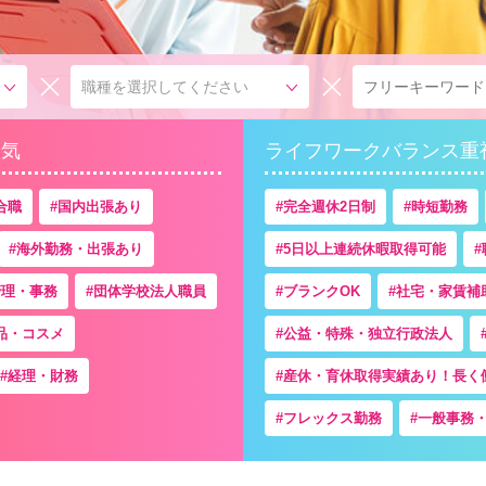
職種を選択してください
人気
ライフワークバランス重
合職
国内出張あり
完全週休2日制
時短勤務
海外勤務・出張あり
5日以上連続休暇取得可能
管理・事務
団体学校法人職員
ブランクOK
社宅・家賃補
品・コスメ
公益・特殊・独立行政法人
経理・財務
産休・育休取得実績あり！長く
フレックス勤務
一般事務