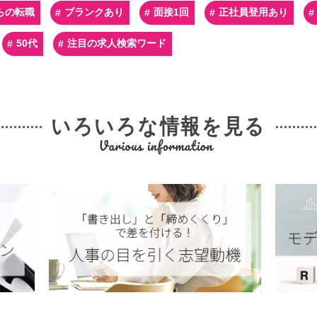
らの転職
ブランクあり
面接1回
正社員登用あり
50代
注目の求人検索ワード
いろいろな情報を見る