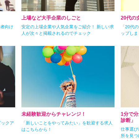
上場など大手企業のしごと
20代の
職者向け
安定の上場企業や人気企業をご紹介！ 新しい求
「20代
人が次々と掲載されるのでチェック
ップしま
未経験歓迎からチャレンジ！
1分で
診断」
ピックア
「新しいことをやってみたい」を歓迎する求人
仕事選び
はこちらから！
所を見つ