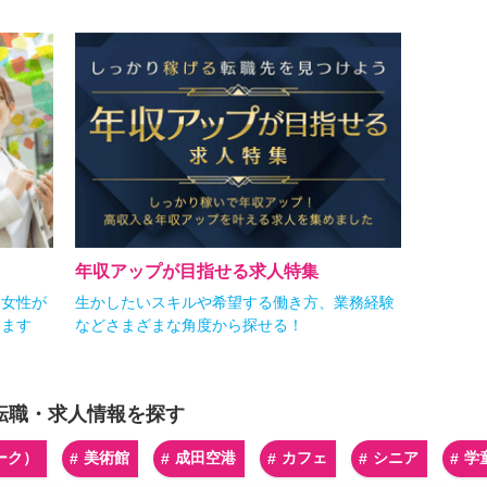
年収アップが目指せる求人特集
。女性が
生かしたいスキルや希望する働き方、業務経験
します
などさまざまな角度から探せる！
転職・求人情報を探す
ーク）
美術館
成田空港
カフェ
シニア
学