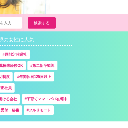
検索する
視の女性に人気
原則定時退社
職種未経験OK
第二新卒歓迎
助制度
年間休日125日以上
正社員
働ける会社
子育てママ・パパ在籍中
・受付・秘書
フルリモート