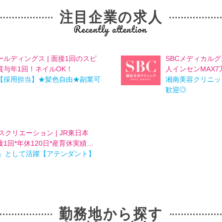
注目企業の求人
ルディングス | 面接1回のスピ
SBCメディカルグ
与年1回！ネイルOK！
人インセンMAX7
【採用担当】★髪色自由★副業可
湘南美容クリニッ
歓迎◎
クリエーション | JR東日本
接1回*年休120日*産育休実績…
顔」として活躍【アテンダント】
勤務地から探す