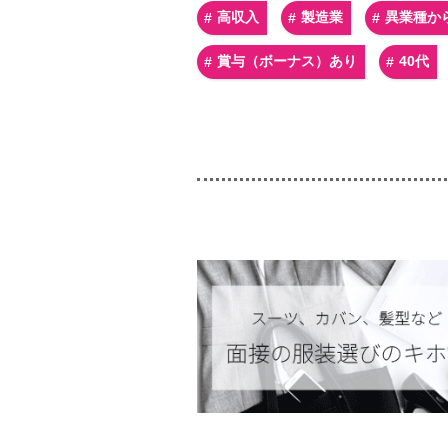
高収入
製造業
異業種か
賞与（ボーナス）あり
40代