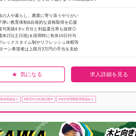
島の人や暮らし、農業に寄り添うやりがい
手厚い教育体制&自発的な資格取得を応援
賞与実績4.8ヶ月分と利益還元率も抜群◎
休2日(土日祝)＆採用時に有休10日付与
フレックスタイム制やリフレッシュ休暇等
Iターン希望者は上限月3万円の手当を支給
気になる
求人詳細を見る
休取得実績あり
育児中の社員在籍中
女性管理職登用実績あり