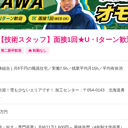
【技術スタッフ】面接1回★U・Iターン歓
第二新卒歓迎
転勤なし
組合 | 月8千円の職員住宅／実働7.5h／残業平均月15h／平均有休消
歓迎！雪も少ないエリアです！ 加工センター：〒054-0143 北海道勇
…
0万円
・短大・専門卒業）月給21万1,600円～ 最終学歴（4年制大学卒業）