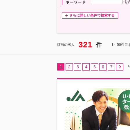
を
キーワード
さらに詳しい条件で検索する
321
件
該当の求人
1～50件目
1
2
3
4
5
6
7
1