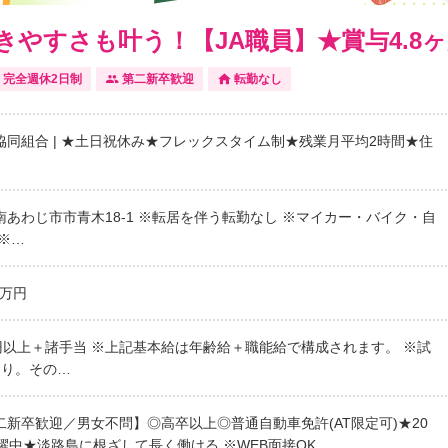
やすさも叶う！【JA職員】★賞与4.8
完全週休2日制
第二新卒歓迎
転勤なし
協同組合 | ★土日祝休み★フレックスタイム制★残業月平均2時間★住
あわじ市市青木18-1 ※転居を伴う転勤なし ※マイカー・バイク・自
※…
0万円
00円以上＋諸手当 ※上記基本給は年齢給＋職能給で構成されます。 ※試
あり。その…
新卒歓迎／男女不問】◎高卒以上◎普通自動車免許(AT限定可)★20
躍中★淡路島に根ざして長く働ける ※WEB面接OK