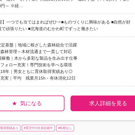
00円～ ※経…
迎】一つでも当てはまればぜひ⇒■ものづくりに興味がある ■自然が好
境で頑張りたい ■北海道のむかわ町でずっと働きたい
の安定基盤｜地域に根ざした森林組合で活躍
｜森林管理～木材流通まで一貫して対応
工場稼働｜木から多彩な製品を生み出す仕事
｜フォロー充実！専門技術を学べる環境
数18年｜男女ともに育休取得実績あり◎
充実｜平均 残業月15h・有休消化12日
気になる
求人詳細を見る
休取得実績あり
育児中の社員在籍中
転勤なし