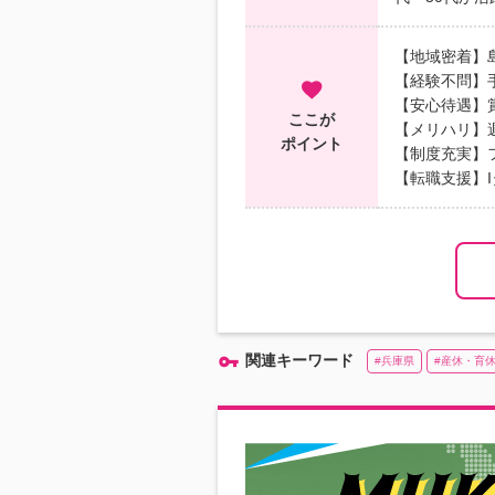
【地域密着】
【経験不問】
【安心待遇】
ここが
【メリハリ】週
ポイント
【制度充実】
【転職支援】
関連キーワード
兵庫県
産休・育