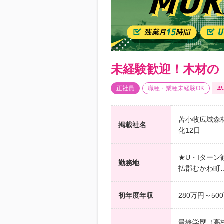
未経験歓迎！木材の
正社員
職種・業種未経験OK
苫小牧広域森林
掲載社名
化12日
★U・Iターン
勤務地
払郡むかわ町
初年度年収
280万円～50
最終学歴（高校