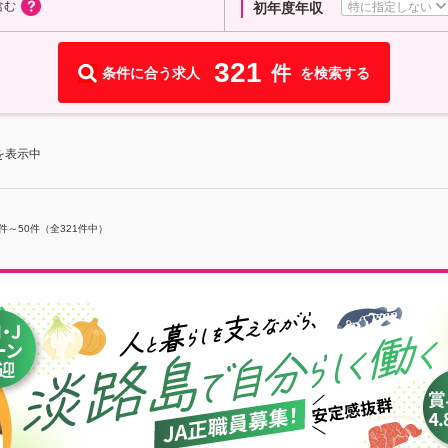
含む
特に指定しない
初年度年収
321
件
条件に合う求人
を検索する
を表示中
件～
50
件（全
321
件中）