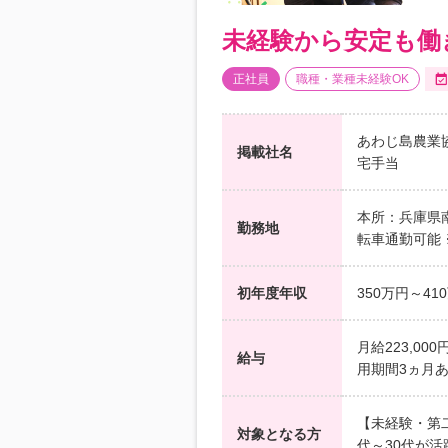
未経験から安定も働き
正社員
職種・業種未経験OK
あわじ島農業
掲載社名
宅手当
本所：兵庫県南
勤務地
転車通勤可能 
初年度年収
350万円～41
月給223,0
給与
用期間3ヵ月
【未経験・第二
対象となる方
代～30代が活