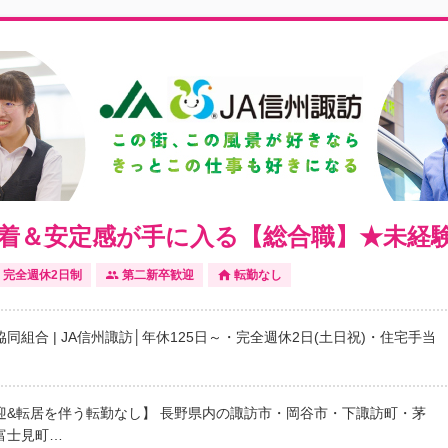
密着＆安定感が手に入る【総合職】★未経験
完全週休2日制
第二新卒歓迎
転勤なし
同組合 | JA信州諏訪│年休125日～・完全週休2日(土日祝)・住宅手当
歓迎&転居を伴う転勤なし】 長野県内の諏訪市・岡谷市・下諏訪町・茅
富士見町…