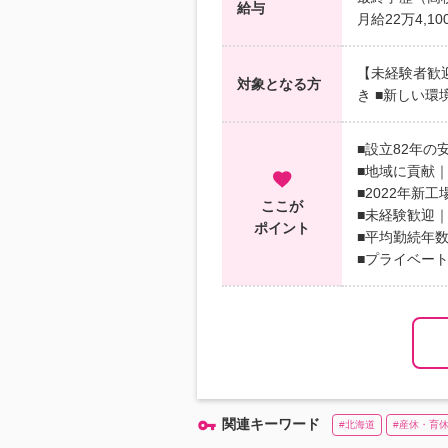
給与
月給22万4,1
【未経験者歓
対象となる方
き ■新しい環
■設立82年
■地域に貢献
■2022年新
ここが
■未経験歓迎
ポイント
■平均勤続年
■プライベート
関連キーワード
北海道
産休・育