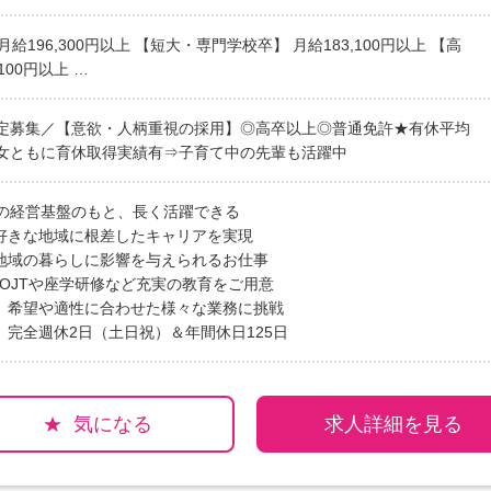
給196,300円以上 【短大・専門学校卒】 月給183,100円以上 【高
,100円以上 …
限定募集／【意欲・人柄重視の採用】◎高卒以上◎普通免許★有休平均
男女ともに育休取得実績有⇒子育て中の先輩も活躍中
Aの経営基盤のもと、長く活躍できる
好きな地域に根差したキャリアを実現
地域の暮らしに影響を与えられるお仕事
》OJTや座学研修など充実の教育をご用意
》希望や適性に合わせた様々な業務に挑戦
》完全週休2日（土日祝）＆年間休日125日
気になる
求人詳細を見る