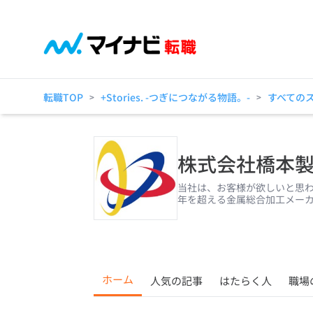
転職TOP
+Stories. -つぎにつながる物語。-
すべての
>
>
株式会社橋本
当社は、お客様が欲しいと思わ
年を超える金属総合加工メーカ
ホーム
人気の記事
はたらく人
職場