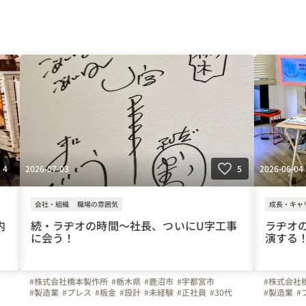
2026-07-03
2026-06-04
4
5
会社・組織
職場の雰囲気
成長・キャ
内
続・ラヂオの時間～社長、ついにU字工事
ラヂオ
に会う！
演する
#株式会社橋本製作所
#栃木県
#鹿沼市
#宇都宮市
#株式会社
#製造業
#プレス
#板金
#設計
#未経験
#正社員
#30代
#製造業
#
#40代
#50代
#ガソリン代全額支給
#夜勤なし
#車通勤
#４０代
#