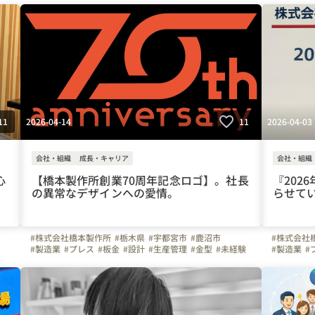
#暑さ対策
#工場見学
#土曜日面接
#WEB面接
#ビジョン
#車通勤
#
#社長
#インタビュー
#弊社のすごいところ
#ものづくり
#社長
#弊
#会社の推しポイント
#RADIO BERRY
#U字工事
#社内イベ
#金沢シー
2026-04-14
2026-04-03
11
11
会社・組織
成長・キャリア
会社・組織
心
【橋本製作所創業70周年記念ロゴ】。社長
『202
の異常なデザインへの愛情。
らせて
#株式会社橋本製作所
#栃木県
#宇都宮市
#鹿沼市
#株式会社
#製造業
#プレス
#板金
#設計
#生産管理
#金型
#未経験
#製造業
#
#正社員
#ガソリン代全額支給
#車通勤
#空調服
#正社員
#
#冷暖房完備
#WEB面接可能
#土曜日面接可能
#アイスベ
#工場見学可能
#ビジョン
#ものづくり
#WEB面接
#弊社のすごいところ
#ビジョン