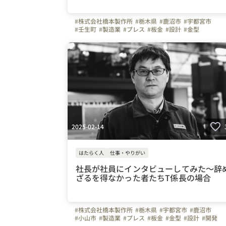
#株式会社橋本製作所
#栃木県
#鹿沼市
#宇都宮市
#壬生町
#製造業
#プレス
#板金
#設計
#金型
#社員で伝える会社の雰囲気
#30代
#40代
#50代
#移
#ガソリン代全額支給
#土曜日面接可
#WEB面接可
2025-02-14
はたらく人
仕事・やりがい
社長が社員にインタビューしてみた〜辞
ざるを得なかった者たちT係長の場合
#株式会社橋本製作所
#栃木県
#宇都宮市
#鹿沼市
#小山市
#製造業
#プレス
#板金
#金型
#設計
#開発
#未経験
#20代
#30代
#40代
#50代
#冷暖房完備