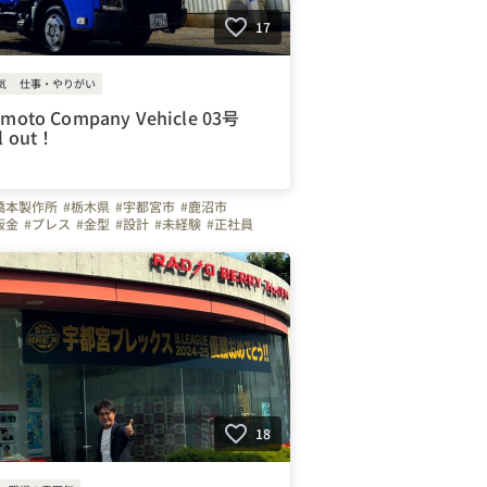
17
気
仕事・やりがい
moto Company Vehicle 03号
 out！
橋本製作所
#栃木県
#宇都宮市
#鹿沼市
板金
#プレス
#金型
#設計
#未経験
#正社員
40代
#50代
#車通勤
#ガソリン代全額支給
制
#写真で伝える会社の雰囲気
#土曜日面接可
可
#こだわりの仕事アイテム
#ものづくり
18