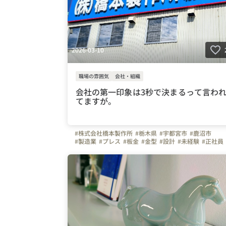
2026-03-10
職場の雰囲気
会社・組織
会社の第一印象は3秒で決まるって言わ
てますが。
#株式会社橋本製作所
#栃木県
#宇都宮市
#鹿沼市
#製造業
#プレス
#板金
#金型
#設計
#未経験
#正社員
#30代
#40代
#50代
#車通勤
#ガソリン代全額支給
#週休二日制
#育休
#メンタルケア
#ものづくり
#弊社のすごいところ
#ビジョン
#オフィスを紹介しま
#写真で伝える会社の雰囲気