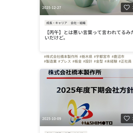
2025-12-27
成長・キャリア
会社・組織
【丙午】とは悪い言葉って言われてるみ
いだけど。
#株式会社橋本製作所
#栃木県
#宇都宮市
#鹿沼市
#製造業
#プレス
#板金
#設計
#金型
#未経験
#正社員
#３０代
#40代
#50代
#車通勤
#ガソリン代全額支給
#週休二日制
#育休
#ものづくり
#弊社のすごいところ
2025-10-09