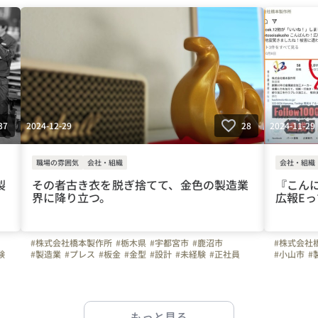
#ガソリン代全額支給
#週休二日制
#面接日応相談
#育休
#ガソリン
#パパ育休
#インタビュー
#社長
#弊社のすごいところ
#web面接
#社員紹介
#転職者のリアルな声
#はたらく人
#iDECO
#
#ものづくり
#上司や先輩のキャラクター
#社員紹介
#面接担当の素顔
#上司や先
#面接担当
2024-12-29
2024-11-29
37
28
職場の雰囲気
会社・組織
会社・組織
製
その者古き衣を脱ぎ捨てて、金色の製造業
『こん
界に降り立つ。
広報E
#株式会社橋本製作所
#栃木県
#宇都宮市
#鹿沼市
#株式会社
験
#製造業
#プレス
#板金
#金型
#設計
#未経験
#正社員
#小山市
#
給
#車通勤
#ガソリン代全額支給
#土曜日面接可
#未経験
#
#WEB面接可
#週休二日制
#30代
#40代
#50代
#WEB面接
り
#ものづくり
#ビジョン
#弊社のす
もっと見る