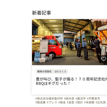
新着記事
2026-08-05
職場の雰囲気
はたらく人
豊が叫び、聖子が煽る！７０周年記念社
BBQはギグだった！
#株式会社橋本製作所
#栃木県
#鹿沼市
#宇都宮市
#製造業
#プレス
#板金
#金型
#設計
#未経験
#正社員
#冷暖房完備
#空調服
#アイスベスト
#車通勤