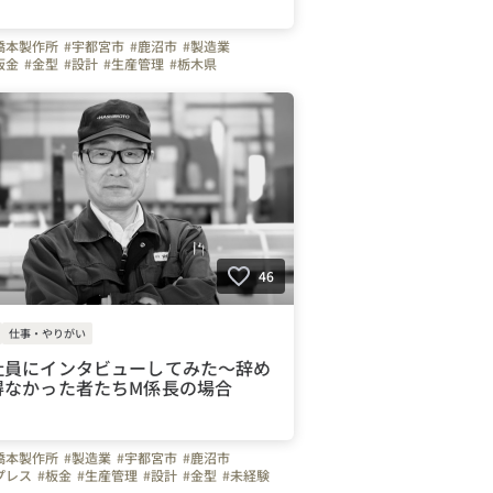
橋本製作所
#宇都宮市
#鹿沼市
#製造業
板金
#金型
#設計
#生産管理
#栃木県
#ものづくり
#未経験
#正社員
#30代
#40代
暖房完備
#車通勤
#ガソリン代全額支給
制
#面接日応相談
#土曜日面接可
#育休
#社長
46
仕事・やりがい
社員にインタビューしてみた〜辞め
得なかった者たちM係長の場合
橋本製作所
#製造業
#宇都宮市
#鹿沼市
プレス
#板金
#生産管理
#設計
#金型
#未経験
0代
#40代
#50代
#冷暖房完備
#車通勤