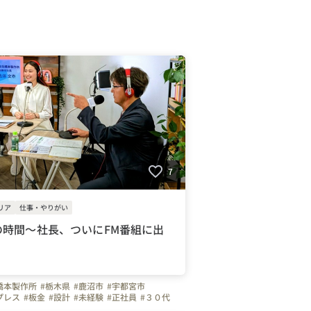
7
リア
仕事・やりがい
の時間～社長、ついにFM番組に出
！
橋本製作所
#栃木県
#鹿沼市
#宇都宮市
プレス
#板金
#設計
#未経験
#正社員
#３０代
５０代
#ガソリン代全額支給
#夜勤なし