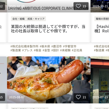
2025-10-28
2025-10-21
12
15
会社・組織
成長・キャリア
職場の雰囲
た
某国の大統領は脱退してどや顔ですが、当
【Hashi
社の社長は取得してどや顔です。
機】Roll
#株式会社橋本製作所
#栃木県
#鹿沼市
#宇都宮市
#株式会社
#製造業
#プレス
#板金
#金型
#設計
#未経験
#正社員
#製造業
#
#３０代
#40代
#50代
#車通勤
#ガソリン代全額支給
#３０代
#
#週休二日制
#育休
#環境問題
#土曜日面接可
#週休二日
#WEB面接可
#ものづくり
#弊社のすごいところ
#WEB面接
2025-08-07
2025-07-15
15
21