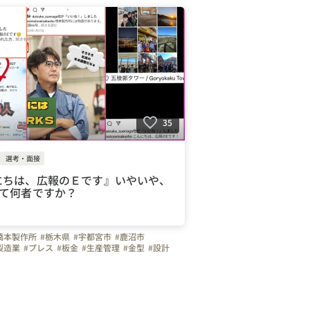
代全額支給
#週休二日制
#土曜日面接
#面接日要相談
#育休
#パパ育休
#DC
インタビュー
#社長
#弊社のすごいところ
#転職者のリアルな声
#はたらく人
輩のキャラクター
#スキルアップ
の素顔
#ものづくり
35
選考・面接
にちは、広報のＥです』いやいや、
って何者ですか？
橋本製作所
#栃木県
#宇都宮市
#鹿沼市
製造業
#プレス
#板金
#生産管理
#金型
#設計
正社員
#30代
#40代
#50代
#土曜日面接可
可
#車通勤
#ガソリン代全額支給
#週休二日制
ごいところ
#ものづくり
#ビジョン