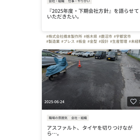
会社・組織
仕事・やりがい
『2025年度・下期会社方針』を語らせて
いただきたい。
#株式会社橋本製作所
#栃木県
#鹿沼市
#宇都宮市
#製造業
#プレス
#板金
#金型
#設計
#生産管理
#未経
#正社員
#30代
#40代
#50代
#冷暖房完備
#車通勤
#ガソリン代全額支給
#WEB面接可
#土曜日面接可
#工場見学可能
#弊社のすごいところ
#やりがいを感じる瞬間
#移住支援
#ビジョン
#ものづくり
2025-06-24
職場の雰囲気
会社・組織
アスファルト、タイヤを切りつけなが
ら…。