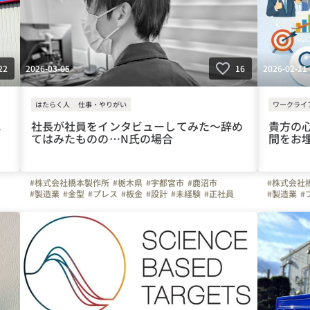
2026-03-05
2026-02-11
22
16
はたらく人
仕事・やりがい
ワークライ
れ
社長が社員をインタビューしてみた～辞め
貴方の
てはみたものの…N氏の場合
間をお
#株式会社橋本製作所
#栃木県
#宇都宮市
#鹿沼市
#株式会社
#製造業
#金型
#プレス
#板金
#設計
#未経験
#正社員
#製造業
#
#30代
#40代
#50代
#車通勤
#ガソリン代全額支給
#３０代
#
#週休二日制
#育休
#ものづくり
#はたらく人
#育休
#も
す
#スキルアップ
#弊社のすごいところ
#ビジョン
#自慢の福
#社員紹介