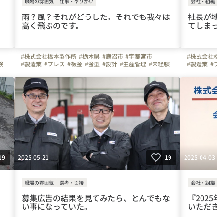
職場の雰囲気
仕事・やりがい
会社・組織
雨？風？それがどうした。それでも我々は
社長が
高く飛ぶのです。
てしま
#株式会社橋本製作所
#栃木県
#鹿沼市
#宇都宮市
#株式会社
験
#製造業
#プレス
#板金
#金型
#設計
#生産管理
#未経験
#製造業
#
#正社員
#３０代
#４０代
#５０代
#冷暖房完備
#車通勤
#50代
#正
#ガソリン代全額支給
#週休二日制
#土曜日面接可
#土曜日面
#WEB面接可
#面接日応相談
#弊社のすごいところ
#やりがい
#自慢の福利厚生
#写真で伝える会社の雰囲気
#社内イベント
#やりがいを感じる瞬間
#はたらく人
#移住支援
2025-05-21
2025-04-03
19
19
職場の雰囲気
選考・面接
会社・組織
募集広告の結果を見てみたら、とんでもな
『202
い事になっていた。
いただ