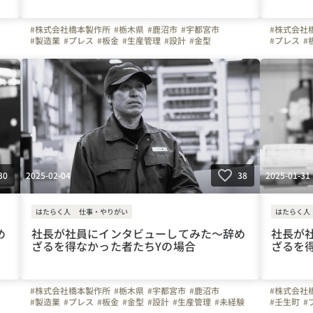
#株式会社橋本製作所
#栃木県
#鹿沼市
#宇都宮市
#株式会社
#製造業
#プレス
#板金
#生産管理
#設計
#金型
#プレス
#
住
#ビジョン
#ものづくり
#未経験
#30代
#40代
#50代
#ビジョン
#冷暖房完備
#車通勤
#ガソリン代全額支給
#週休二日制
#50代
#冷
#面接日応相談
#土曜日面接可
#WEB面接可
#社長
#週休二日
#弊社のすごいところ
#社員紹介
#パパ育休
2025-02-04
2025-01-31
30
38
はたらく人
仕事・やりがい
はたらく人
め
社長が社員にインタビューしてみた〜辞め
社長が
ざるを得なかった者たちYの場合
ざるを
#株式会社橋本製作所
#栃木県
#宇都宮市
#鹿沼市
#株式会社
#製造業
#プレス
#板金
#金型
#設計
#生産管理
#未経験
#壬生町
#
#20代
#30代
#40代
#50代
#冷暖房完備
#車通勤
#20代
#3