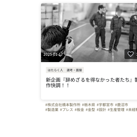
#車通勤
#ガソリン代全額支給
#週休二日制
#面接日要相談
#育休
#パパ育休
#インタビュー
#社長
#弊社のすごいところ
#社員紹介
#転職者のリアルな声
#ものづくり
#はたらく人
#上司や先輩のキャラクター
#面接担当の素顔
2025-01-17
はたらく人
選考・面接
新企画『辞めざるを得なかった者たち』
作快調！！
#株式会社橋本製作所
#栃木県
#宇都宮市
#鹿沼市
#製造業
#プレス
#板金
#金型
#設計
#生産管理
#未経
#正社員
#３０代
#４０代
#５０代
#ガソリン代全額支
#車通勤
#週休二日制
#育休
#パパ育休
#面接日要相談
#会社の推しポイント
#転職者のリアルな声
#ものづく