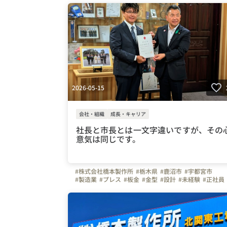
#ガソリン代全額支給
#土曜日面接可
#工場見学
#はたらく人
#弊社のすごいところ
#自慢の福利厚生
#写真で伝える会社の雰囲気
#ものづくり
#さやか昭和アイドル
#遅咲豊
#社内イベント
#社長
#ビジョン
2026-05-15
会社・組織
成長・キャリア
社長と市長とは一文字違いですが、その
意気は同じです。
#株式会社橋本製作所
#栃木県
#鹿沼市
#宇都宮市
#製造業
#プレス
#板金
#金型
#設計
#未経験
#正社員
#30代
#40代
#50代
#ガソリン代全額支給
#夜勤なし
#車通勤
#暑さ対策
#WEB面接可
#土曜日面接可
#工場見学
#ビジョン
#ものづくり
#やりがいを感じる瞬間
#弊社のすごいところ
#社長