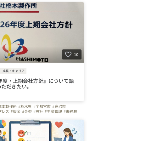
暑さ対策
#工場見学
#土曜日面接
#ビジョン
社のすごいところ
#やりがいを感じる瞬間
ント
#写真で伝える会社の雰囲気
サイドFM
10
成長・キャリア
6年度・上期会社方針』について語
いただきたい。
橋本製作所
#栃木県
#宇都宮市
#鹿沼市
プレス
#板金
#金型
#設計
#生産管理
#未経験
30代
#40代
#50代
#冷暖房管理
#空調服
スト
#車通勤
#ガソリン代全額支給
可能
#土曜日面接可能
#工場見学可能
#ものづくり
#弊社のすごいところ