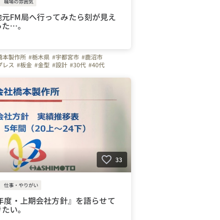
職場の雰囲気
地元FM局へ行ってみたら刻が見え
った…。
橋本製作所
#栃木県
#宇都宮市
#鹿沼市
プレス
#板金
#金型
#設計
#30代
#40代
社員
#ガソリン代全額支給
#週休二日制
接可
#WEB面接可
#弊社のすごいところ
を感じる瞬間
#社長
#ビジョン
33
仕事・やりがい
5年度・上期会社方針』を語らせて
きたい。