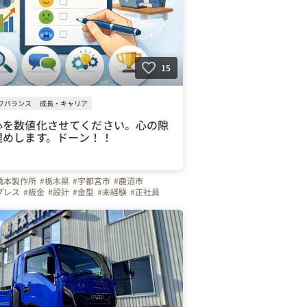
15
フバランス
成長・キャリア
心を数値化させてください。心の隙
埋めします。ドーン！！
橋本製作所
#栃木県
#宇都宮市
#鹿沼市
プレス
#板金
#設計
#金型
#未経験
#正社員
４０代
#５０代
#車通勤
#ガソリン代全額支給
のづくり
#弊社のすごいところ
#ビジョン
利厚生