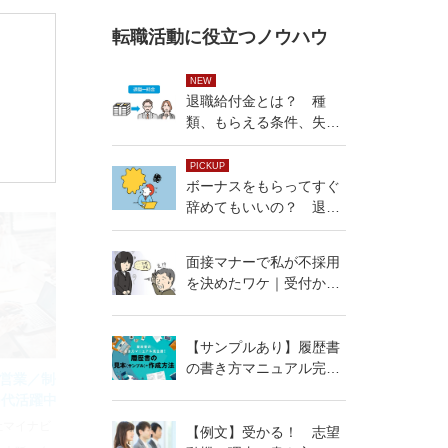
転職活動に役立つノウハウ
NEW
退職給付金とは？ 種
類、もらえる条件、失業
手当との違い
PICKUP
ボーナスをもらってすぐ
辞めてもいいの？ 退職
する時の注意点を解説
面接マナーで私が不採用
を決めたワケ｜受付から
入退室の流れを解説
【サンプルあり】履歴書
の書き方マニュアル完全
営業／制作）】★第二新
版！
0代活躍中
社マイナビ
【例文】受かる！ 志望