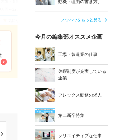
・名古屋・福岡など全国各地で積極採用中◆
動機・理由の書き方、伝
え方
.0万円～22.8万円【想定】
ノウハウをもっと見る
気になる
今月の編集部オススメ企画
工場・製造業の仕事
社
休暇制度が充実している
企業
フレックス勤務の求人
第二新卒特集
クリエイティブな仕事