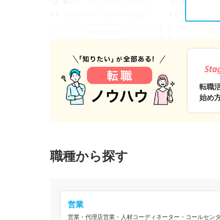
◆東京・大阪・名古屋・福岡など全国各地で積極採用中◆
◆東京・大阪・名古屋・
月給19.0万円～22.8万円【想定】
月給19.0万円
気になる
転
職
ノ
ウ
ハ
ウ
転職
始め
職種から探す
営業
営業・代理店営業・人材コーディネーター・コールセンタ