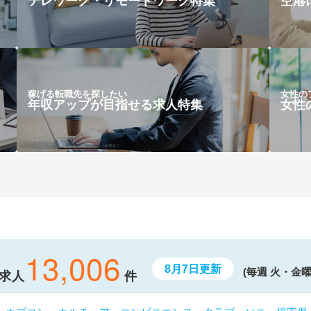
テレワーク・リモートワーク特集
空港
稼げる転職先を探したい
女性の
年収アップが目指せる求人特集
女性
13,006
8月7日更新
(毎週 火・金曜
求人
件