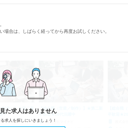
。
い場合は、しばらく経ってから再度お試しください。
／制作）】★第二新
【総合職（営業／制作）】★第二新
【総合職（
見た求人はありません
躍中
卒歓迎★20代活躍中
卒歓迎★2
なる求人を探しにいきましょう！
ナビ
株式会社マイナビ
株式会