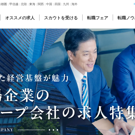
首都圏
甲信越
北陸
東海
関西
中国
四国
九州
海外
オススメの求人
スカウトを受ける
転職フェア
転職ノウ