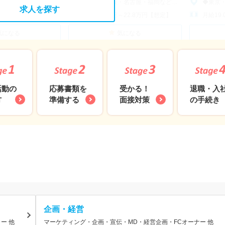
福岡など全国各地で積極採用中◆
◆東京・大阪・名古屋・福岡など全国各地で積極採用中◆
◆東京・大阪
求人を探す
～22.8万円【想定】
月給19.0万円～22.8万円【想定】
月給19
気になる
気になる
活動の
応募書類を
退職・入
受かる！
方
準備する
の手続き
面接対策
企画・経営
ー 他
マーケティング・企画・宣伝・MD・経営企画・FCオーナー 他