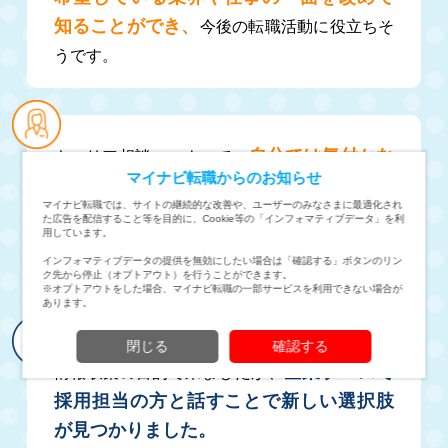
知ることができ、
今後の転職活動に役立ちそ
うです。
自分では気付かな
キャリア相談コーナーで、
マイナビ転職からのお知らせ
いことについてもアドバイスがあったた
マイナビ転職では、サイトの継続的な改善や、ユーザーのみなさまに最適化され
め役立った。
今までとは違った転職先の探し
た広告を配信すること等を目的に、Cookie等の「インフォマティブデータ」を利
用しています。
方など、迷っていた部分がスッキリしたので、
インフォマティブデータの提供を無効にしたい場合は「確認する」ボタンのリン
良かったです。
ク先から停止（オプトアウト）を行うことができます。
※オプトアウトをした場合、マイナビ転職の一部サービスを利用できない場合が
あります。
閉じる
確認する
企業ブースで
情報収集の目的で来ましたが、
採用担当の方と話すことで新しい選択肢
が見つかりました。