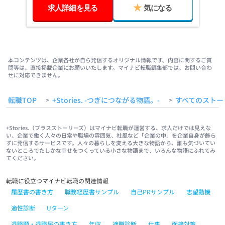
求人詳細を見る
気になる
Item
1
of
本コンテンツは、企業各社が自ら発信するオリジナル情報です。内容に関するご質
3
問等は、直接掲載企業にお願いいたします。マイナビ転職編集部では、お問い合わ
せに対応できません。
転職TOP
+Stories. -つぎにつながる物語。-
すべてのストー
>
>
+Stories.（プラスストーリーズ）はマイナビ転職が運営する、求人だけでは見えな
い、企業で働く人々の日常や職場の雰囲気、社風など「企業の中」を企業自身が飾ら
ずに発信するサービスです。人々の暮らしを変える大きな物語から、誰も気づいてい
ないところでたしかな幸せをつくっている小さな物語まで、いろんな物語にふれてみ
てください。
転職に役立つマイナビ転職の関連情報
履歴書の書き方
職務経歴書サンプル
自己PRサンプル
志望動機
適性診断
Uターン
退職願・退職届の書き方
年収
適職診断
仕事
面接対策