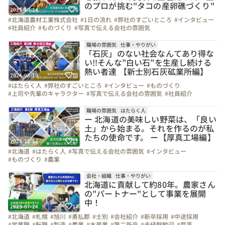
のプロが挑む"タコの産卵礁づくり"
2025-10-14
6
#北海道農材工業株式会社
#1日の流れ
#弊社のすごいところ
#インタビュー
#社員紹介
#ものづくり
#写真で伝える会社の雰囲気
#上司や先輩のキャラクター
#成長実感
#北海道
職場の雰囲気
仕事・やりがい
「石灰」のない社会なんてあり得な
い‼そんな”白い石”を生産し続ける
熱い者達 【新士別石灰砿業所編】
2024-08-19
10
#はたらく人
#弊社のすごいところ
#インタビュー
#ものづくり
#上司や先輩のキャラクター
#写真で伝える会社の雰囲気
#社員紹介
#北海道
職場の雰囲気
はたらく人
ー 北海道の美味しい野菜は、「良い
土」から始まる。それを作るのが私
たちの使命です。 ー【厚真工場編】
2023-12-12
17
#北海道
#はたらく人
#写真で伝える会社の雰囲気
#インタビュー
#ものづくり
#農業
会社・組織
仕事・やりがい
北海道に貢献して約80年。農家さん
の"パートナー"として事業を展開
中！
2023-07-24
17
#北海道
#札幌
#旭川
#勇払郡
#士別
#会社紹介
#新卒採用
#中途採用
#営業職
#転職
#製造
#農業
#水産業
#第二新卒
#未経験歓迎
#厚真