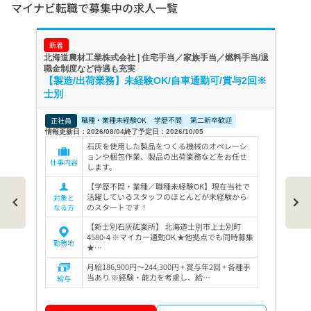
マイナビ転職で募集中の求人一覧
新着
北海道農材工業株式会社 | 住宅手当／家族手当／燃料手当/退
職金制度など待遇も充実
【製造/出荷業務】未経験OK/自車通勤可/賞与2回※
士別
職種・業種未経験OK
学歴不問
第二新卒歓迎
正社員
情報更新日：2026/08/04
終了予定日：2026/10/05
石灰を使用した製品をつくる機械のオペレーシ
ョンや梱包作業、製品の出荷業務などをお任せ
仕事内容
します。
【学歴不問・業種／職種未経験OK】現在当社で
活躍しているスタッフのほとんどが未経験から
対象と
のスタートです！
なる方
【新士別石灰砿業所】 北海道士別市上士別町
4580-4 ※マイカー通勤OK ★他拠点でも同時募集
勤務地
★…
月給186,900円～244,300円 + 賞与年2回 + 各種手
当あり ※経験・能力を考慮し、給…
給与