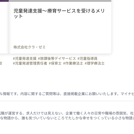
児童発達支援～療育サービスを受けるメリ
ット
株式会社クラ・ゼミ
#児童発達支援
#放課後等デイサービス
#児童指導員
校
#児童発達管理責任者
#保育士
#作業療法士
#理学療法士
#言語聴覚士
#臨床心理士
#公認心理士
#認定心理士
#精神保健福祉士
#社会福祉士
#介護福祉士
#幼稚園教諭
諭
#小学校教諭
#発達障害
#自閉症
#ＡＤＨＤ
#広汎性発達障害
#精神発達遅滞
#協調性運動障害
#ＡＳＤ
#ＤＣＤ
#LDs
#PDD
#MR
ル情報です。内容に関するご質問等は、直接掲載企業にお願いいたします。マイナ
イナビ転職が運営する、求人だけでは見えない、企業で働く人々の日常や職場の雰囲気
きな物語から、誰も気づいていないところでたしかな幸せをつくっている小さな物語