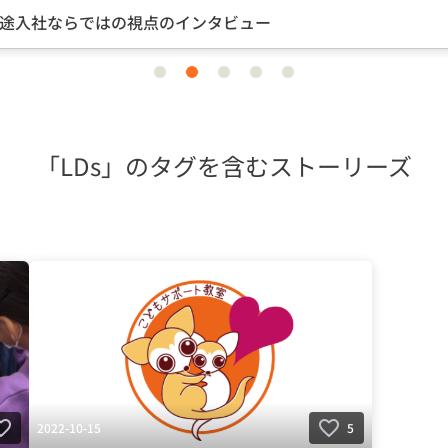
途入社ならではの視点のインタビュー
item
item
item
item
item
0
1
2
3
4
「LDs」のタグを含むストーリーズ
2022-10-15
5