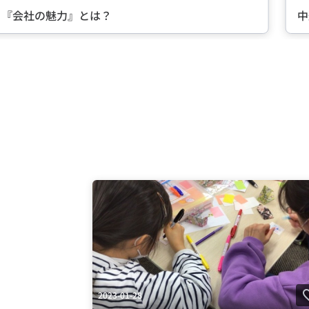
る『会社の魅力』とは？
中
Item
2
of
5
2023-01-28