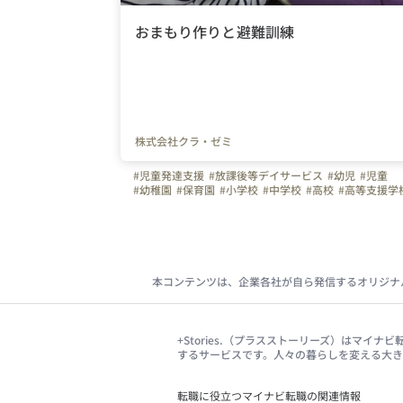
おまもり作りと避難訓練
株式会社クラ・ゼミ
#児童発達支援
#放課後等デイサービス
#幼児
#児童
#幼稚園
#保育園
#小学校
#中学校
#高校
#高等支援学
#理学療法士
#作業療法士
#言語聴覚士
#臨床心理士
#公認心理士
#認定心理士
#保育士
#社会福祉士
#精神保健福祉士
#介護福祉士
#教員免許状
#幼稚園教
#児童指導員
#発達障害
#自閉症
#精神発達遅滞
#注意欠陥多動性障害
#識字障害
#ASD
#PDD
#ADHD
#LD
#LDs
#SLD
#DCC
本コンテンツは、企業各社が自ら発信するオリジナ
+Stories.（プラスストーリーズ）はマ
するサービスです。人々の暮らしを変える大
転職に役立つマイナビ転職の関連情報