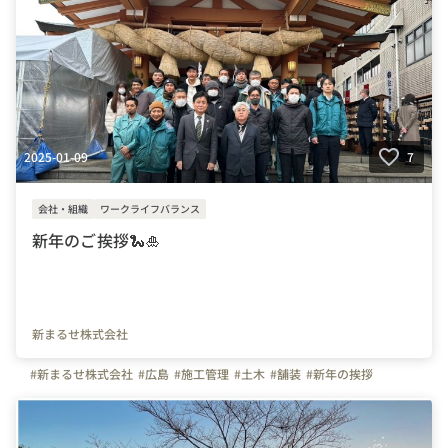
2025-01-09
7
会社・組織
ワークライフバランス
新年のご挨拶🐍🎍
新まるせ株式会社
#新まるせ株式会社
#広島
#施工管理
#土木
#舗装
#新年の挨拶