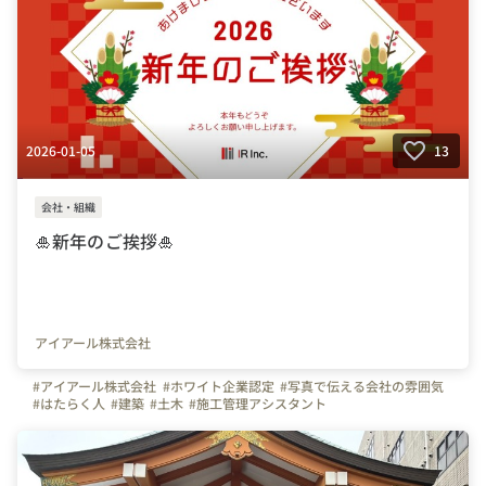
2026-01-05
13
会社・組織
🎍新年のご挨拶🎍
アイアール株式会社
#アイアール株式会社
#ホワイト企業認定
#写真で伝える会社の雰囲気
#はたらく人
#建築
#土木
#施工管理アシスタント
#街づくりアシスタント
#プロジェクトマネージャー候補
#ものづくり
#東京都
#神奈川県
#愛知県
#大阪府
#福岡県
#新年の挨拶
#午年
#あけましておめでとうございます
#転職
#未経験OK
#正社員