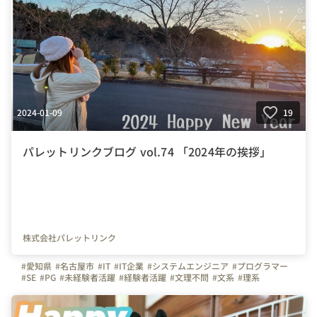
2024-01-09
19
パレットリンクブログ vol.74 「2024年の挨拶」
株式会社パレットリンク
#愛知県
#名古屋市
#IT
#IT企業
#システムエンジニア
#プログラマー
#SE
#PG
#未経験者活躍
#経験者活躍
#文理不問
#文系
#理系
#デスクワーク
#💻
#テレワーク
#在宅勤務
#🏠
#新年の挨拶
#2024
#今年もよろしくお願いします
#繋がりを大切に
#色とりどりの未来をITで
#パレットリンク
#パレットリンクブログ