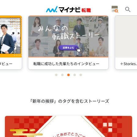
タビュー
転職に成功した先輩たちのインタビュー
＋Stori
item
item
item
item
item
0
1
2
3
4
Item
3
of
5
「新年の挨拶」のタグを含むストーリーズ