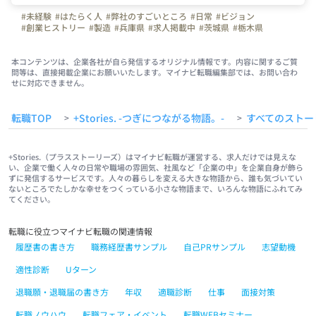
#未経験
#はたらく人
#弊社のすごいところ
#日常
#ビジョン
#創業ヒストリー
#製造
#兵庫県
#求人掲載中
#茨城県
#栃木県
#埼玉県
#神奈川県
#富山県
#長野県
#岐阜県
#静岡県
#愛知県
#三重県
#滋賀県
#京都府
#大阪府
#鳥取県
#島根県
#岡山県
#広島県
#山口県
#香川県
#愛媛県
#福岡県
#佐賀県
#長崎県
#熊本県
#大分県
本コンテンツは、企業各社が自ら発信するオリジナル情報です。内容に関するご質
問等は、直接掲載企業にお願いいたします。マイナビ転職編集部では、お問い合わ
#鹿児島県
#あけましておめでとうございます
#新年の挨拶
せに対応できません。
転職TOP
+Stories. -つぎにつながる物語。-
すべてのストー
>
>
+Stories.（プラスストーリーズ）はマイナビ転職が運営する、求人だけでは見えな
い、企業で働く人々の日常や職場の雰囲気、社風など「企業の中」を企業自身が飾ら
ずに発信するサービスです。人々の暮らしを変える大きな物語から、誰も気づいてい
ないところでたしかな幸せをつくっている小さな物語まで、いろんな物語にふれてみ
てください。
転職に役立つマイナビ転職の関連情報
履歴書の書き方
職務経歴書サンプル
自己PRサンプル
志望動機
適性診断
Uターン
退職願・退職届の書き方
年収
適職診断
仕事
面接対策
転職ノウハウ
転職フェア・イベント
転職WEBセミナー