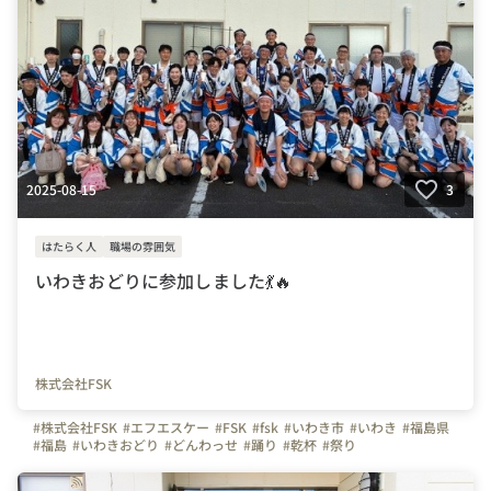
2025-08-15
3
はたらく人
職場の雰囲気
いわきおどりに参加しました💃🔥
株式会社FSK
#株式会社FSK
#エフエスケー
#FSK
#fsk
#いわき市
#いわき
#福島県
#福島
#いわきおどり
#どんわっせ
#踊り
#乾杯
#祭り
#上司や先輩のキャラクター
#はたらく人
#SE
#営業
#エンジニア
#IT
#事務
#総務
#経理
#かんどうふくしま
#ふくしま就活
#ふくしま転職