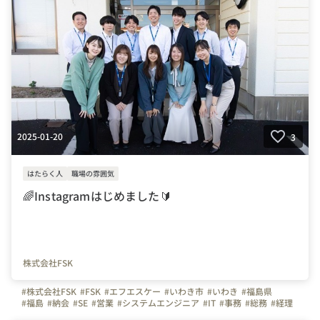
#新卒
#中途
#採用
#社内イベント
#地域イベント
#写真で伝える会社の雰囲気
2025-01-20
3
はたらく人
職場の雰囲気
🌈Instagramはじめました🔰
株式会社FSK
#株式会社FSK
#FSK
#エフエスケー
#いわき市
#いわき
#福島県
#福島
#納会
#SE
#営業
#システムエンジニア
#IT
#事務
#総務
#経理
#はたらく人
#写真で伝える会社の雰囲気
#社内イベント