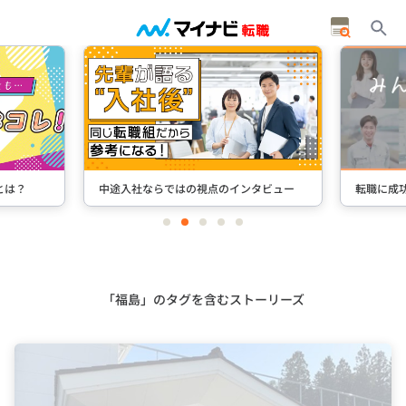
とは？
中途入社ならではの視点のインタビュー
転職に成
item
item
item
item
item
0
1
2
3
4
Item
2
of
5
「福島」のタグを含むストーリーズ