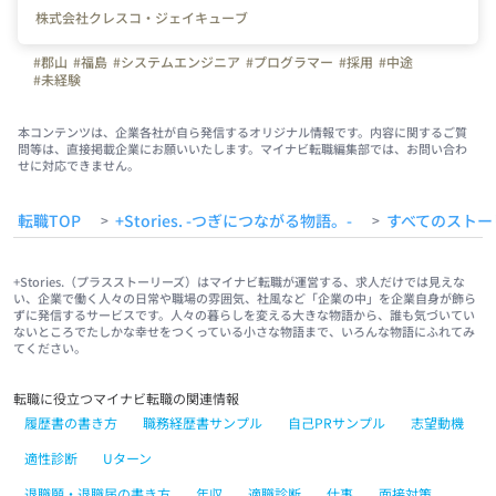
株式会社クレスコ・ジェイキューブ
#郡山
#福島
#システムエンジニア
#プログラマー
#採用
#中途
#未経験
本コンテンツは、企業各社が自ら発信するオリジナル情報です。内容に関するご質
問等は、直接掲載企業にお願いいたします。マイナビ転職編集部では、お問い合わ
せに対応できません。
転職TOP
+Stories. -つぎにつながる物語。-
すべてのストー
>
>
+Stories.（プラスストーリーズ）はマイナビ転職が運営する、求人だけでは見えな
い、企業で働く人々の日常や職場の雰囲気、社風など「企業の中」を企業自身が飾ら
ずに発信するサービスです。人々の暮らしを変える大きな物語から、誰も気づいてい
ないところでたしかな幸せをつくっている小さな物語まで、いろんな物語にふれてみ
てください。
転職に役立つマイナビ転職の関連情報
履歴書の書き方
職務経歴書サンプル
自己PRサンプル
志望動機
適性診断
Uターン
退職願・退職届の書き方
年収
適職診断
仕事
面接対策