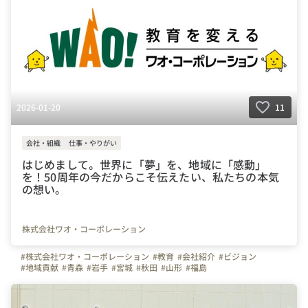
2026-01-20
11
会社・組織
仕事・やりがい
はじめまして。世界に「夢」を、地域に「感動」
を！50周年の今だからこそ伝えたい、私たちの本気
の想い。
株式会社ワオ・コーポレーション
#株式会社ワオ・コーポレーション
#教育
#会社紹介
#ビジョン
#地域貢献
#青森
#岩手
#宮城
#秋田
#山形
#福島