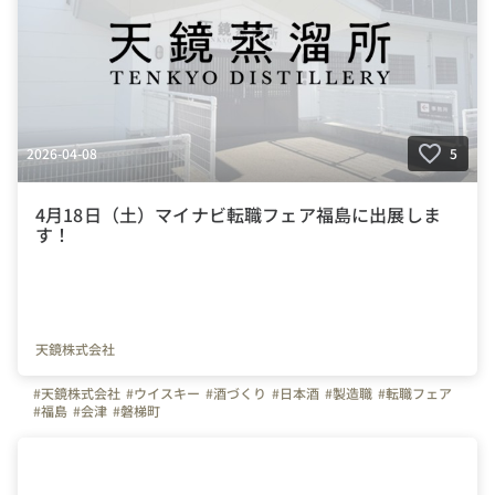
2026-04-08
5
4月18日（土）マイナビ転職フェア福島に出展しま
す！
天鏡株式会社
#天鏡株式会社
#ウイスキー
#酒づくり
#日本酒
#製造職
#転職フェア
#福島
#会津
#磐梯町