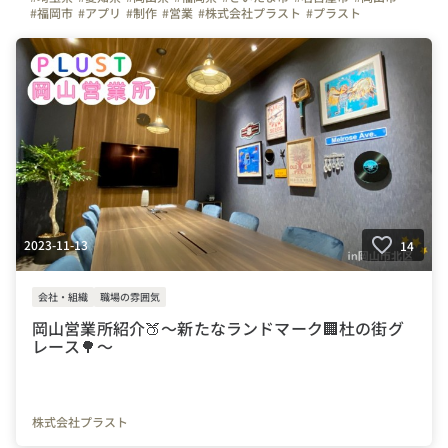
#福岡市
#アプリ
#制作
#営業
#株式会社プラスト
#プラスト
#プラストブログ
#未経験OK
#転職
#就職
#OA機器
#HP
#ホームページ
#コンサルティング
#写真で伝える会社の雰囲気
#オフィス紹介
#オフィスを紹介します
#栄
#栄町
#移転
#オープン
#うちのチームのいいところ
#はたらく人
#新しいオフィス
#会社の推しポイント
2023-11-13
14
会社・組織
職場の雰囲気
岡山営業所紹介🍑～新たなランドマーク🏢杜の街グ
レース🌳～
株式会社プラスト