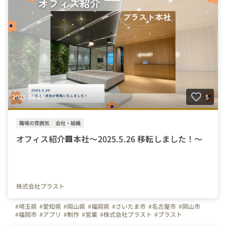
2025-06-23
5
職場の雰囲気
会社・組織
オフィス紹介🏢本社～2025.5.26 移転しました！～
株式会社プラスト
#埼玉県
#愛知県
#岡山県
#福岡県
#さいたま市
#名古屋市
#岡山市
#福岡市
#アプリ
#制作
#営業
#株式会社プラスト
#プラスト
#プラストブログ
#未経験OK
#転職
#就職
#OA機器
#HP