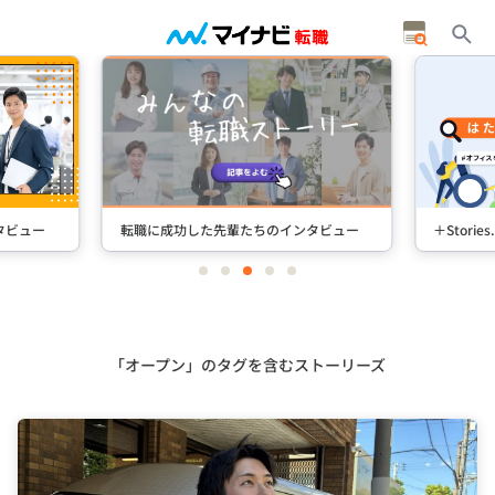
タビュー
転職に成功した先輩たちのインタビュー
＋Stori
item
item
item
item
item
0
1
2
3
4
Item
3
of
5
「オープン」のタグを含むストーリーズ