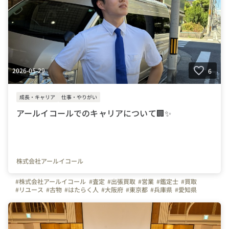
2026-05-29
6
成長・キャリア
仕事・やりがい
アールイコールでのキャリアについて🏢✨
株式会社アールイコール
#株式会社アールイコール
#査定
#出張買取
#営業
#鑑定士
#買取
#リユース
#古物
#はたらく人
#大阪府
#東京都
#兵庫県
#愛知県
#福岡県
#岡山県
#神奈川県
#埼玉県
#千葉県
#弊社のすごいところ
#写真で伝える会社の雰囲気
#キャリア
#会社の雰囲気
#キャリアアップ
#スキルアップ
#年収アップ
#リユース業
#買取スタッフ
#オープニングスタッフ
#オープン
#八王子
#横浜