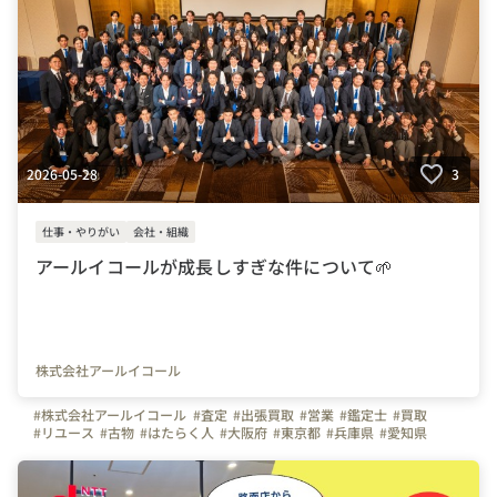
#神戸
#自慢の福利厚生
#会社紹介
#事業紹介
#若手活躍中
#男女活躍中
2026-05-28
3
仕事・やりがい
会社・組織
アールイコールが成長しすぎな件について🌱
株式会社アールイコール
#株式会社アールイコール
#査定
#出張買取
#営業
#鑑定士
#買取
#リユース
#古物
#はたらく人
#大阪府
#東京都
#兵庫県
#愛知県
#福岡県
#岡山県
#神奈川県
#埼玉県
#千葉県
#弊社のすごいところ
#写真で伝える会社の雰囲気
#出張買取スタッフ
#インセンティブ
#オープニング
#オープニングスタッフ
#オープン
#リユース業