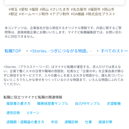
#埼玉
#愛知
#福岡
#岡山
#さいたま市
#名古屋市
#福岡市
#岡山市
#駅近
#ホームページ制作
#アプリ制作
#OA機器
#株式会社プラスト
#プラスト
#プラストブログ
#新営業所
#オープン
#スタート
#オフィスを紹介します
本コンテンツは、企業各社が自ら発信するオリジナル情報です。内容に関するご質
問等は、直接掲載企業にお願いいたします。マイナビ転職編集部では、お問い合わ
せに対応できません。
転職TOP
+Stories. -つぎにつながる物語。-
すべてのストー
>
>
+Stories.（プラスストーリーズ）はマイナビ転職が運営する、求人だけでは見えな
い、企業で働く人々の日常や職場の雰囲気、社風など「企業の中」を企業自身が飾ら
ずに発信するサービスです。人々の暮らしを変える大きな物語から、誰も気づいてい
ないところでたしかな幸せをつくっている小さな物語まで、いろんな物語にふれてみ
てください。
転職に役立つマイナビ転職の関連情報
履歴書の書き方
職務経歴書サンプル
自己PRサンプル
志望動機
適性診断
Uターン
退職願・退職届の書き方
年収
適職診断
仕事
面接対策