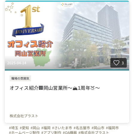
#ホームページ
#コンサルティング
#写真で伝える会社の雰囲気
#オフィス紹介
#オフィスを紹介します
#移転
#オープン
#うちのチームのいいところ
#はたらく人
#新しいオフィス
#会社の推しポイント
#成長実感
#弊社のすごいところ
2025-04-14
3
職場の雰囲気
オフィス紹介🏢岡山営業所～🏔1周年🍑～
株式会社プラスト
#埼玉
#愛知
#岡山
#福岡
#さいたま市
#名古屋市
#岡山市
#福岡市
#ホームページ制作
#アプリ制作
#OA機器
#株式会社プラスト