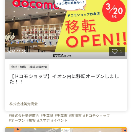
#買取スタッフ
#営業職
#スキルアップ
#転勤なし
#土日休み
#長期休暇あり
#30代活躍中
#20代活躍中
#未経験歓迎
#未経験OK
2026-03-25
1
会社・組織
職場の雰囲気
【ドコモショップ】イオン内に移転オープンしまし
た！！
株式会社美光商会
#株式会社美光商会
#千葉県
#千葉市
#市川市
#ドコモショップ
#オープン
#接客
#スマホ
#イベント