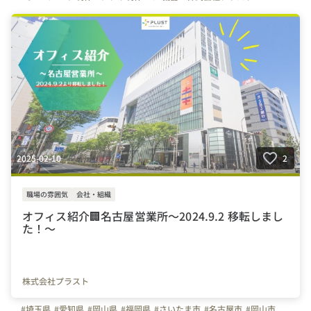
#プラスト
#プラストブログ
#新営業所
#オープン
#新しいオフィス
#会社の推しポイント
#オフィスを紹介します
#写真で伝える会社の雰囲気
#プラスト営業所
#入社エントリー
2025-02-10
2
職場の雰囲気
会社・組織
オフィス紹介🏢名古屋営業所～2024.9.2 移転しまし
た！～
株式会社プラスト
#埼玉県
#愛知県
#岡山県
#福岡県
#さいたま市
#名古屋市
#岡山市