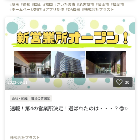
#埼玉
#愛知
#岡山
#福岡
#さいたま市
#名古屋市
#岡山市
#福岡市
#ホームページ制作
#アプリ制作
#OA機器
#株式会社プラスト
#プラスト
#プラストブログ
#新営業所
#オープン
#新しいオフィス
#会社の推しポイント
#オフィスを紹介します
#写真で伝える会社の雰囲気
#プラスト営業所
2023-09-11
30
会社・組織
職場の雰囲気
速報！第4の営業所決定！選ばれたのは・・・？😎✨
株式会社プラスト