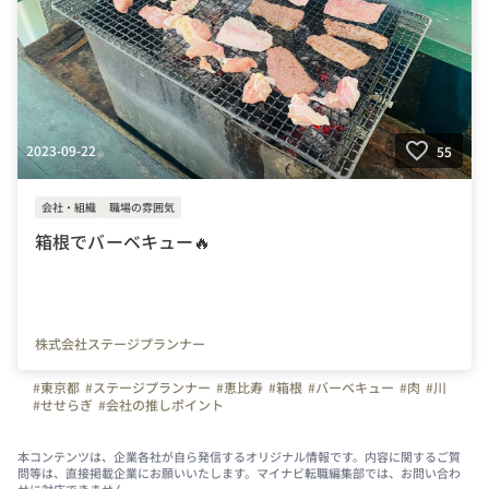
2023-09-22
55
会社・組織
職場の雰囲気
箱根でバーベキュー🔥
株式会社ステージプランナー
#東京都
#ステージプランナー
#恵比寿
#箱根
#バーベキュー
#肉
#川
#せせらぎ
#会社の推しポイント
本コンテンツは、企業各社が自ら発信するオリジナル情報です。内容に関するご質
問等は、直接掲載企業にお願いいたします。マイナビ転職編集部では、お問い合わ