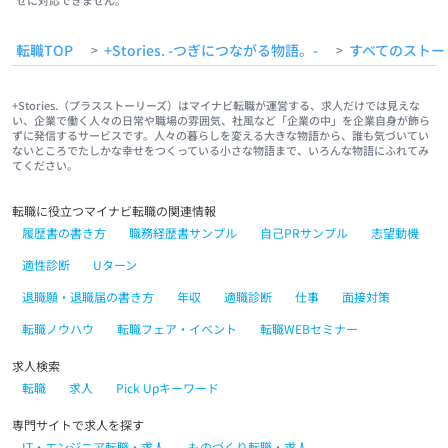
せに対応できません。
転職TOP
+Stories. -つぎにつながる物語。-
すべてのストー
>
>
+Stories.（プラスストーリーズ）はマイナビ転職が運営する、求人だけでは見えな
い、企業で働く人々の日常や職場の雰囲気、社風など「企業の中」を企業自身が飾ら
ずに発信するサービスです。人々の暮らしを変える大きな物語から、誰も気づいてい
ないところでたしかな幸せをつくっている小さな物語まで、いろんな物語にふれてみ
てください。
転職に役立つマイナビ転職の関連情報
履歴書の書き方
職務経歴書サンプル
自己PRサンプル
志望動機
適性診断
Uターン
退職願・退職届の書き方
年収
適職診断
仕事
面接対策
転職ノウハウ
転職フェア・イベント
転職WEBセミナー
求人検索
転職
求人
Pick Upキーワード
専門サイトで求人を探す
IT・エンジニア転職・求人
ものづくり転職・求人