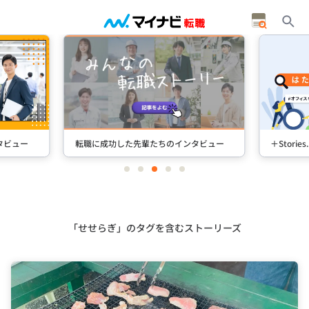
タビュー
転職に成功した先輩たちのインタビュー
＋Stori
item
item
item
item
item
0
1
2
3
4
Item
3
of
5
「せせらぎ」のタグを含むストーリーズ