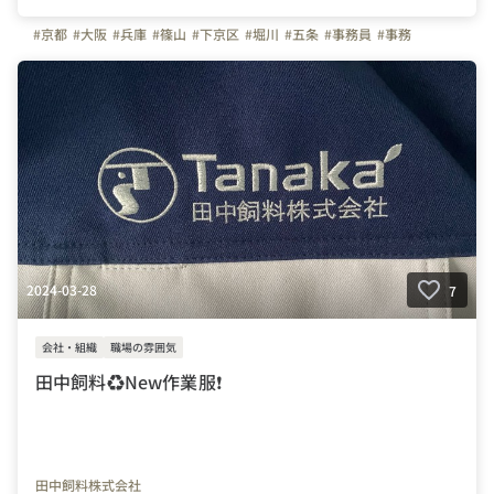
#京都
#大阪
#兵庫
#篠山
#下京区
#堀川
#五条
#事務員
#事務
2024-03-28
7
会社・組織
職場の雰囲気
田中飼料♻️New作業服❗️
田中飼料株式会社