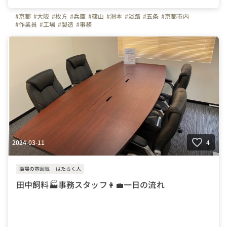
#京都
#大阪
#枚方
#兵庫
#篠山
#洲本
#淡路
#五条
#京都市内
#作業員
#工場
#製造
#事務
2024-03-11
4
職場の雰囲気
はたらく人
田中飼料🏭事務スタッフ👩‍💼一日の流れ