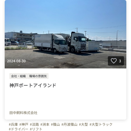
2024-08-30
3
会社・組織
職場の雰囲気
神戸ポートアイランド
田中飼料株式会社
#兵庫
#神戸
#淡路
#洲本
#篠山
#丹波篠山
#大型
#大型トラック
#ドライバー
#リフト