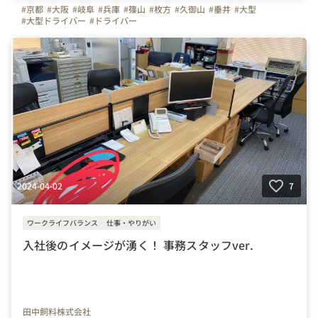
#京都
#大阪
#岐阜
#兵庫
#篠山
#枚方
#久御山
#垂井
#大型
#大型ドライバー
#ドライバー
2024-04-02
7
ワークライフバランス
仕事・やりがい
入社後のイメージが湧く！ 事務スタッフver.
田中飼料株式会社