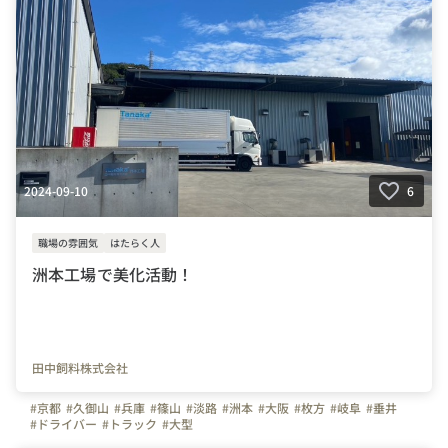
2024-09-10
6
職場の雰囲気
はたらく人
洲本工場で美化活動！
田中飼料株式会社
#京都
#久御山
#兵庫
#篠山
#淡路
#洲本
#大阪
#枚方
#岐阜
#垂井
#ドライバー
#トラック
#大型