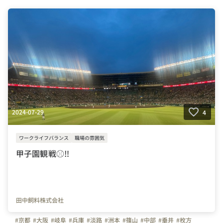
2024-07-29
4
ワークライフバランス
職場の雰囲気
甲子園観戦⚾️‼️
田中飼料株式会社
#京都
#大阪
#岐阜
#兵庫
#淡路
#洲本
#篠山
#中部
#垂井
#枚方