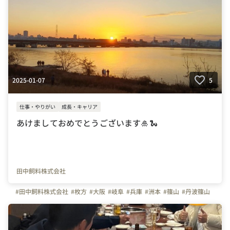
2025-01-07
5
仕事・やりがい
成長・キャリア
あけましておめでとうございます🎍🐍
田中飼料株式会社
#田中飼料株式会社
#枚方
#大阪
#岐阜
#兵庫
#洲本
#篠山
#丹波篠山