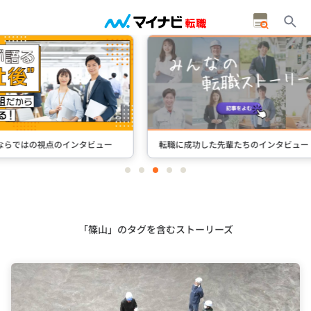
タビュー
転職に成功した先輩たちのインタビュー
＋Stori
item
item
item
item
item
0
1
2
3
4
Item
3
of
5
「篠山」のタグを含むストーリーズ