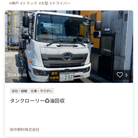
#神戸
#トラック
#大型
#ドライバー
2024-06-05
5
会社・組織
仕事・やりがい
タンクローリー♻️油回収
田中飼料株式会社