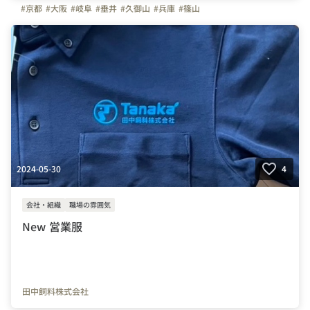
#京都
#大阪
#岐阜
#垂井
#久御山
#兵庫
#篠山
2024-05-30
4
会社・組織
職場の雰囲気
New 営業服
田中飼料株式会社