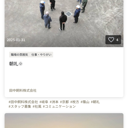
2025-01-31
4
職場の雰囲気
仕事・やりがい
朝礼🌞
田中飼料株式会社
#田中飼料株式会社
#岐阜
#洲本
#京都
#枚方
#篠山
#朝礼
#スタッフ募集
#社風
#コミュニケーション