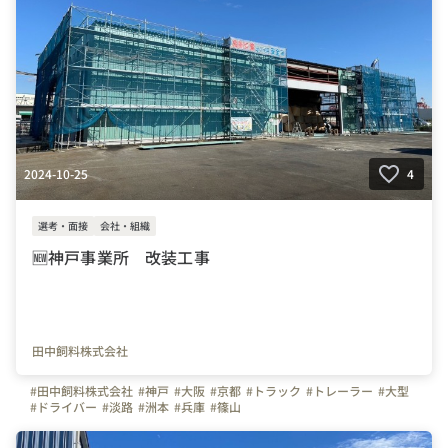
2024-10-25
4
選考・面接
会社・組織
🆕神戸事業所 改装工事
田中飼料株式会社
#田中飼料株式会社
#神戸
#大阪
#京都
#トラック
#トレーラー
#大型
#ドライバー
#淡路
#洲本
#兵庫
#篠山