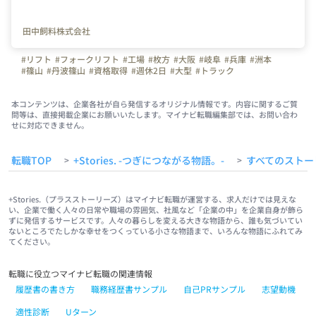
田中飼料株式会社
#リフト
#フォークリフト
#工場
#枚方
#大阪
#岐阜
#兵庫
#洲本
#篠山
#丹波篠山
#資格取得
#週休2日
#大型
#トラック
本コンテンツは、企業各社が自ら発信するオリジナル情報です。内容に関するご質
問等は、直接掲載企業にお願いいたします。マイナビ転職編集部では、お問い合わ
せに対応できません。
転職TOP
+Stories. -つぎにつながる物語。-
すべてのストー
>
>
+Stories.（プラスストーリーズ）はマイナビ転職が運営する、求人だけでは見えな
い、企業で働く人々の日常や職場の雰囲気、社風など「企業の中」を企業自身が飾ら
ずに発信するサービスです。人々の暮らしを変える大きな物語から、誰も気づいてい
ないところでたしかな幸せをつくっている小さな物語まで、いろんな物語にふれてみ
てください。
転職に役立つマイナビ転職の関連情報
履歴書の書き方
職務経歴書サンプル
自己PRサンプル
志望動機
適性診断
Uターン