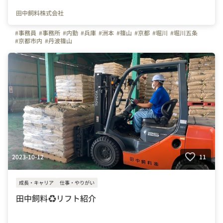
田中飼料株式会社
#事務員
#事務所
#内勤
#兵庫
#洲本
#篠山
#京都
#堀川
#堀川五条
#京都市内
#丹波篠山
2023-10-12
11
成長・キャリア
仕事・やりがい
田中飼料♻️リフト紹介