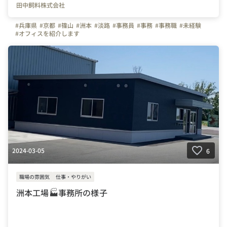
田中飼料株式会社
#兵庫県
#京都
#篠山
#洲本
#淡路
#事務員
#事務
#事務職
#未経験
#オフィスを紹介します
2024-03-05
6
職場の雰囲気
仕事・やりがい
洲本工場🏭事務所の様子