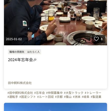
2025-01-02
8
職場の雰囲気
はたらく人
2024年忘年会🎉
田中飼料株式会社
#田中飼料株式会社
#忘年会
#仲間募集中
#大型トラック
#トレーラー
#運転手
#固定シフト
#ルート回収
#京都
#篠山
#洲本
#岐阜
#製造業
#製造スタッフ
#フォークリフト