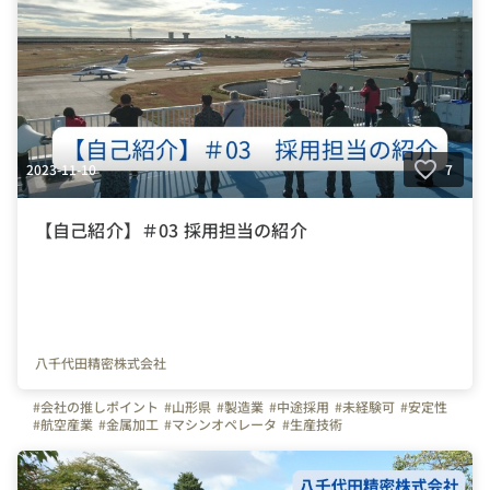
2023-11-10
7
【自己紹介】＃03 採用担当の紹介
八千代田精密株式会社
#会社の推しポイント
#山形県
#製造業
#中途採用
#未経験可
#安定性
#航空産業
#金属加工
#マシンオペレータ
#生産技術