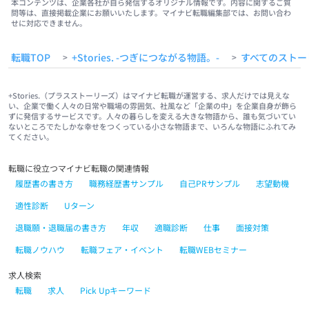
本コンテンツは、企業各社が自ら発信するオリジナル情報です。内容に関するご質
問等は、直接掲載企業にお願いいたします。マイナビ転職編集部では、お問い合わ
せに対応できません。
転職TOP
+Stories. -つぎにつながる物語。-
すべてのストー
>
>
+Stories.（プラスストーリーズ）はマイナビ転職が運営する、求人だけでは見えな
い、企業で働く人々の日常や職場の雰囲気、社風など「企業の中」を企業自身が飾ら
ずに発信するサービスです。人々の暮らしを変える大きな物語から、誰も気づいてい
ないところでたしかな幸せをつくっている小さな物語まで、いろんな物語にふれてみ
てください。
転職に役立つマイナビ転職の関連情報
履歴書の書き方
職務経歴書サンプル
自己PRサンプル
志望動機
適性診断
Uターン
退職願・退職届の書き方
年収
適職診断
仕事
面接対策
転職ノウハウ
転職フェア・イベント
転職WEBセミナー
求人検索
転職
求人
Pick Upキーワード