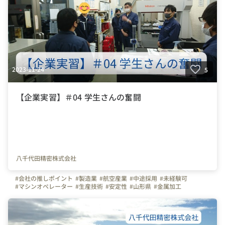
2023-11-24
5
【企業実習】＃04 学生さんの奮闘
八千代田精密株式会社
#会社の推しポイント
#製造業
#航空産業
#中途採用
#未経験可
#マシンオペレーター
#生産技術
#安定性
#山形県
#金属加工