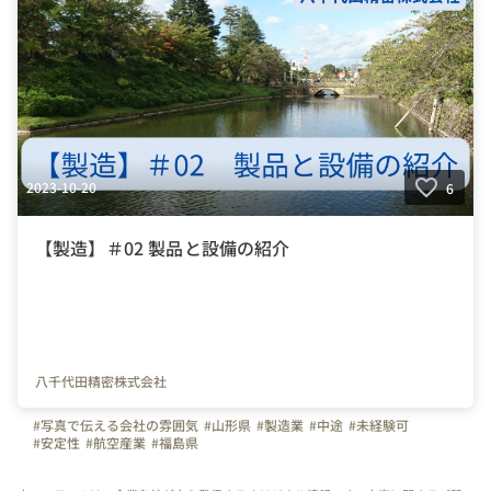
2023-10-20
6
【製造】＃02 製品と設備の紹介
八千代田精密株式会社
#写真で伝える会社の雰囲気
#山形県
#製造業
#中途
#未経験可
#安定性
#航空産業
#福島県