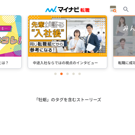
とは？
中途入社ならではの視点のインタビュー
転職に成
item
item
item
item
item
0
1
2
3
4
Item
2
of
5
「牡蛎」のタグを含むストーリーズ