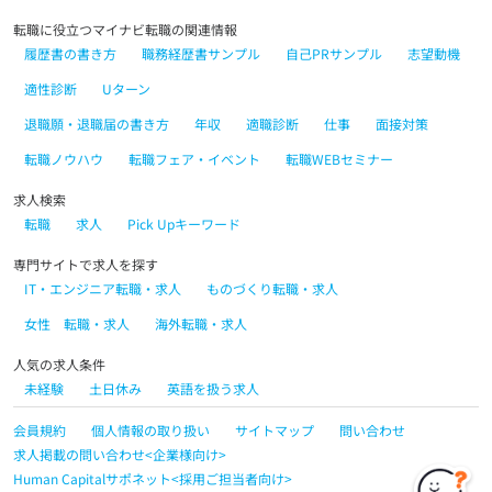
転職に役立つマイナビ転職の関連情報
履歴書の書き方
職務経歴書サンプル
自己PRサンプル
志望動機
適性診断
Uターン
退職願・退職届の書き方
年収
適職診断
仕事
面接対策
転職ノウハウ
転職フェア・イベント
転職WEBセミナー
求人検索
転職
求人
Pick Upキーワード
専門サイトで求人を探す
IT・エンジニア転職・求人
ものづくり転職・求人
女性 転職・求人
海外転職・求人
人気の求人条件
未経験
土日休み
英語を扱う求人
会員規約
個人情報の取り扱い
サイトマップ
問い合わせ
求人掲載の問い合わせ<企業様向け>
Human Capitalサポネット<採用ご担当者向け>