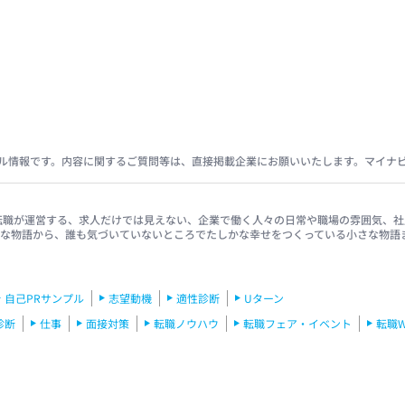
ル情報です。内容に関するご質問等は、直接掲載企業にお願いいたします。マイナ
イナビ転職が運営する、求人だけでは見えない、企業で働く人々の日常や職場の雰囲気
きな物語から、誰も気づいていないところでたしかな幸せをつくっている小さな物語
自己PRサンプル
志望動機
適性診断
Uターン
診断
仕事
面接対策
転職ノウハウ
転職フェア・イベント
転職