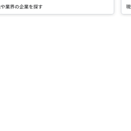
現役社員が語る『会社の魅力』とは？
Item
2
of
5