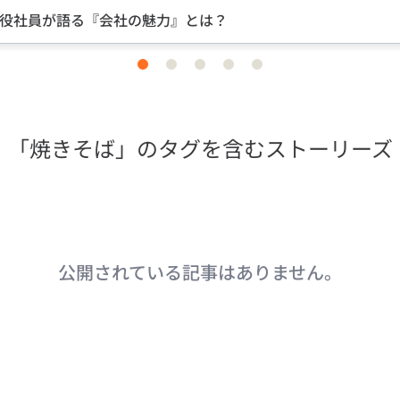
中途入社ならではの視点のイン
item
item
item
item
item
0
1
2
3
4
「焼きそば」のタグを含むストーリーズ
公開されている記事はありません。