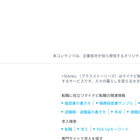
本コンテンツは、企業各社が自ら発信するオリジナ
+Stories.（プラスストーリーズ）はマ
するサービスです。人々の暮らしを変える大
転職に役立つマイナビ転職の関連情報
履歴書の書き方
職務経歴書サンプル
退職願・退職届の書き方
年収
適職
求人検索
転職
求人
Pick Upキーワード
専門サイトで求人を探す